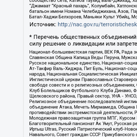
сообщество Сеть, Катиба Таухид валь-Джихад, Хай
“Джамаат “Красный пахарь”, Колумбайн, Хатлонск
батальон имени Номана Челебиджихана, Азов, Па
Батал-Хаджи Белхороев, Маньяки Культ Убийц, М
Источник:
http://nac.gov.ru/terroristichesk
* Перечень общественных объединений 
силу решение о ликвидации или запрете
Национал-большевистская партия, ВЕК РА, Рада 
Славянская Община Капища Веды Перуна, Мужская
Русское национальное единство, Национал-социа
Ат-Такфир Валь-Хиджра, Пит Буль, Национал-соц
народа, Национальная Социалистическая Инициат
Инглистической церкви Православных Староверов
свободе совести и о религиозных объединениях,
Клуб Болельщиков Футбольного Клуба Динамо, Фа
Щелковского района, Правый сектор, УНА - УНСО, У
Религиозное объединение последователей инглии
объединение Атака, Мечеть Мирмамеда, Община К
противодействии экстремистской деятельности, 
Молодежная правозащитная группа МПГ, Курсом П
Благотворительный пансионат Ак Умут, Русская ре
Иртыш Ultras, Русский Патриотический клуб-Нов
Навального, Совет граждан СССР Прикубанского 