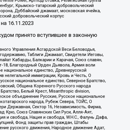
/White Power, Артподготовка, Религиозная группа
Оренбург, Крымско-татарский добровольческий
орона, Дуббайский джамаат, московская ячейка,
усский добровольческий корпус
 на
16.11.2023
судом принято вступившее в законную
вного Управления Асгардской Веси Беловодья,
годержавию, Таблиги Джамаат, Свидетели Иеговы,
айат Кабарды, Балкарии и Карачая, Союз славян,
т-18, Благородный Орден Дьявола, Армия воли
ое национальное единство, Древнерусской
 нелегальной иммиграции, Кровь и Честь, О
усское национальное единство, Северное Братство,
ровский, Община Коренного Русского народа
атство, Белый Крест, Misanthropic division,
еское объединение Русские, Русское национальное
котатарского народа, Рубеж Севера, ТОЙС, О
ри Державная, Сектор 16, Независимость, Фирма,
д Крю, Союз Славянских Сил Руси, Алля-Аят,
я и свобода, Нация и свобода, W.H.С., Фалунь Дафа,
рупцией, Фонд защиты прав граждан, Штабы
ение русского движения, Народное движение Адат,