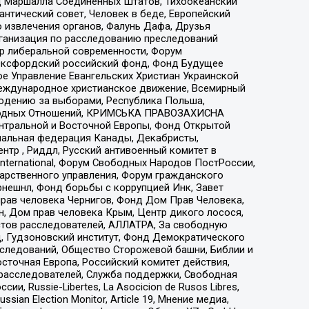
 Маршалла Соединенных Штатов, Тихоокеанский
нтический совет, Человек в беде, Европейский
 извлечения органов, Фалунь Дафа, Друзья
рганизация по расследованию преследований
тр либеральной современности, Форум
 Оксфордский российский фонд, Фонд Будущее
е Управление Евангельских Христиан Украинской
еждународное христианское движение, Всемирный
людению за выборами, Республика Польша,
народных Отношений, КРИМСЬКА ПРАВОЗАХИСНА
ы Центральной и Восточной Европы, Фонд Открытой
иональная федерация Канады, Декабристы,
тр , Риддл, Русский антивоенный комитет в
nternational, Форум Свободных Народов ПостРоссии,
дарственного управления, Форум гражданского
рнешнл, Фонд борьбы с коррупцией Инк, Завет
прав человека Чернигов, Фонд Дом Прав Человека,
н, Дом прав человека Крым, Центр дикого лосося,
стов расследователей, АЛЛАТРА, За свободную
д, Гудзоновский институт, Фонд Демократического
сследований, Общество Сторожевой башни, Библии и
сточная Европа, Российский комитет действия,
-расследователей, Служба поддержки, Свободная
 Russie-Libertes, La Asocicion de Rusos Libres,
an Election Monitor, Article 19, Мнение медиа,