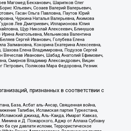
хоев Магомед Бекханович, Шарипков Олег
Борис Юльевич, Созаев Валерий Валерьевич,
тович, Гасан Ольга Павловна, Паутов Юрий
ровна, Чуркина Наталья Валерьевна, Акимова
 Гудков Лев Дмитриевич, Илларионова Юлия
ихайловна, Щур Николай Алексеевич, Блинушов
е Ирина Анатольевна, Мельникова Валентина
Беляев Сергей Иванович, Голубева Елена
ила Залмановна, Кокорина Екатерина Алексеевна,
, Шахова Елена Владимировна, Подузов Сергей
ин Вячеслав Иванович, Шабад Анатолий Ефимович,
вна, Смирнов Владимир Александрович, Вицин
ег Петрович, Полякова Мара Федоровна, Резник
ганизаций, признанных в соответствии с
на, База, Асбат аль-Ансар, Священная война,
ижение Талибан, Исламская партия Туркестана,
Исламский джихад, Аль-Каида, Имарат Кавказ,
 Минина и Д. Пожарского, Аджр от Аллаха Субхану
о ба суи давлати исломи, Террористическое