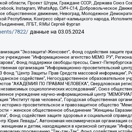
ой области, Проект Штурм, Граждане СССР, Держава Союз Сов
Facebook, Instagram, WhatsApp, СИЧ-С14, Добровольческое Движ
ское общественное движение, Невоград, Молодежное Демократ
ой Республики, Конгресс ойрат-калмыцкого народа, Исполнит
бъединение, ЛГБТ, Я.МЫ Сергей Фургал
uments/7822/
данные на
03.05.2024
Общество с ограниченной ответственностью "Радио Свободная Европа/Радио Свобода", Чешское информационное агентство "MEDIUM-ORIENT", Красноярская региональная общественная организация "Мы против СПИДа", Камалягин Денис Николаевич, Маркелов Сергей Евгеньевич, Пономарев Лев Александрович, Савицкая Людмила Алексеевна, Автономная некоммерческая организация "Центр по работе с проблемой насилия "НАСИЛИЮ.НЕТ", Межрегиональный профессиональный союз работников здравоохранения "Альянс врачей", Юридическое лицо, зарегистрированное в Латвийской Республике, SIA "Medusa Project" (регистрационный номер 40103797863, дата регистрации 10.06.2014), Некоммерческая организация "Фонд по борьбе с коррупцией", Автономная некоммерческая организация "Институт права и публичной политики", Баданин Роман Сергеевич, Гликин Максим Александрович, Железнова Мария Михайловна, Лукьянова Юлия Сергеевна, Маетная Елизавета Витальевна, Маняхин Петр Борисович, Чуракова Ольга Владимировна, Ярош Юлия Петровна, Юридическое лицо "The Insider SIA", зарегистрированное в Риге, Латвийская Республика (дата регистрации 26.06.2015), являющееся администратором доменного имени интернет-издания "The Insider SIA", https://theins.ru, Постернак Алексей Евгеньевич, Рубин Михаил Аркадьевич, Анин Роман Александрович, Юридическое лицо Istories fonds, зарегистрированное в Латвийской Республике (регистрационный номер 50008295751, дата регистрации 24.02.2020), Великовский Дмитрий Александрович, Долинина Ирина Николаевна, Мароховская Алеся Алексеевна, Шлейнов Роман Юрьевич, Шмагун Олеся Валентиновна, Общество с ограниченной ответственностью "Альтаир 2021", Общество с ограниченной ответственностью "Вега 2021", Общество с ограниченной ответственностью "Главный редактор 2021", Общество с ограниченной ответственностью "Ромашки монолит", Важенков Артем Валерьевич, Ивановская областная общественная организация "Центр гендерных исследований", Гурман Юрий Альбертович, Медиапроект "ОВД-Инфо", Егоров Владимир Владимирович, Жилинский Владимир Александрович, Общество с ограниченной ответственностью "ЗП", Иванова София Юрьевна, Карезина Инна Павловна, Кильтау Екатерина Викторовна, Петров Алексей Викторович, Пискунов Сергей Евгеньевич, Смирнов Сергей Сергеевич, Тихонов Михаил Сергеевич, Общество с ограниченной ответственностью "ЖУРНАЛИСТ-ИНОСТРАННЫЙ АГЕНТ", Арапова Галина Юрьевна, Вольтская Татьяна Анатольевна, Американская компания "Mason G.E.S. Anonymous Foundation" (США), являющаяся владельцем интернет-издания https://mnews.world/, Компания "Stichting Bellingcat", зарегистрированная в Нидерландах (дата регистрации 11.07.2018), Захаров Андрей Вячеславович, Клепиковская Екатерина Дмитриевна, Общество с ограниченной ответственностью "МЕМО", Перл Роман Александрович, Симонов Евгений Алексеевич, Соловьева Елена Анатольевна, Сотников Даниил Владимирович, Сурначева Елизавета Дмитриевна, Автономная некоммерческая организация по защите прав человека и информированию населения "Якутия – Наше Мнение", Общество с ограниченной ответственностью "Москоу диджитал медиа", с 26.01.2023 Общество с ограниченной ответственностью "Чайка Белые сады", Ветошкина Валерия Валерьевна, Заговора Максим Александрович, Межрегиональное общественное движение "Российская ЛГБТ - сеть", Оленичев Максим Владимирович, Павлов Иван Юрьевич, Скворцова Елена Сергеевна, Общество с ограниченной ответственностью "Как бы инагент", Кочетков Игорь Викторович, Общество с ограниченной ответственностью "Честные выборы", Еланчик Олег Александрович, Общество с ограниченной ответственностью "Нобелевский призыв", Гималова Регина Эмилевна, Григорьев Андрей Валерьевич, Григорьева Алина Александровна, Ассоциация по содействию защите прав призывников, альтернативнослужащих и военнослужащих "Правозащитная группа "Гражданин.Армия.Право", Хисамова Регина Фаритовна, Автономная некоммерческая организация по реализа