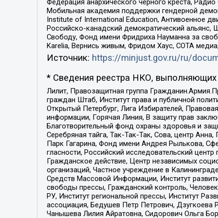
Федерация анархического черного креста, Радио
Мобильная академия поддержки гендерной демократи
Institute of International Education, Антивоенн
Российско-канадский демократический альянс, 
Свободу, Фонд имени Фридриха Науманна за свобо
Karelia, Вернись живым, Фридом Хаус, СОТА меди
Источник:
https://minjust.gov.ru/ru/doc
* Сведения реестра НКО, выполняющих 
Лилит, Правозащитная группа Гражданин.Армия.П
граждан Штаб, Институт права и публичной поли
Открытый Петербург, Лига Избирателей, Правова
информации, Горячая Линия, В защиту прав закл
Благотворительный фонд охраны здоровья и защи
Серебряная тайга, Так-Так-Так, Сова, центр Анн
Парк Гагарина, Фонд имени Андрея Рылькова, Сф
гласности, Российский исследовательский центр 
Гражданское действие, Центр независимых соци
организаций, Частное учреждение в Калининград
Средств Массовой Информации, Институт развити
свободы прессы, Гражданский контроль, Человек
РУ, Институт региональной прессы, Институт Ра
ассоциация, Бедушев Петр Петрович, Дзугкоева 
Чанышева Лилия Айратовна, Сидорович Ольга Бори