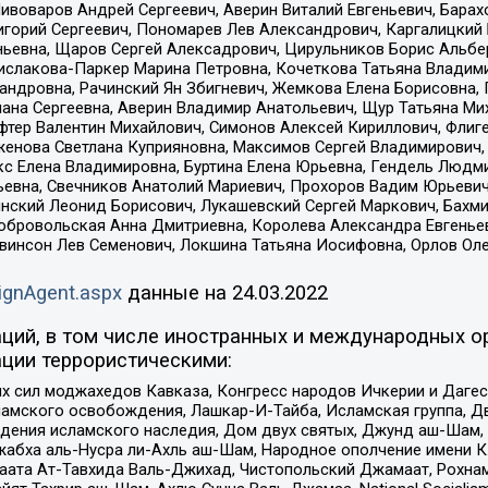
Пивоваров Андрей Сергеевич, Аверин Виталий Евгеньевич, Бара
горий Сергеевич, Пономарев Лев Александрович, Каргалицкий 
ньевна, Щаров Сергей Алексадрович, Цирульников Борис Альбер
ислакова-Паркер Марина Петровна, Кочеткова Татьяна Владими
сандровна, Рачинский Ян Збигневич, Жемкова Елена Борисовна,
лана Сергеевна, Аверин Владимир Анатольевич, Щур Татьяна М
фтер Валентин Михайлович, Симонов Алексей Кириллович, Флиг
женова Светлана Куприяновна, Максимов Сергей Владимирович, 
кс Елена Владимировна, Буртина Елена Юрьевна, Гендель Людм
евна, Свечников Анатолий Мариевич, Прохоров Вадим Юрьевич
инский Леонид Борисович, Лукашевский Сергей Маркович, Бахм
Добровольская Анна Дмитриевна, Королева Александра Евгенье
евинсон Лев Семенович, Локшина Татьяна Иосифовна, Орлов Ол
ignAgent.aspx
данные на
24.03.2022
ций, в том числе иностранных и международных ор
ции террористическими:
ил моджахедов Кавказа, Конгресс народов Ичкерии и Дагеста
ламского освобождения, Лашкар-И-Тайба, Исламская группа, Дв
ения исламского наследия, Дом двух святых, Джунд аш-Шам, 
жабха аль-Нусра ли-Ахль аш-Шам, Народное ополчение имени К.
ата Ат-Тавхида Валь-Джихад, Чистопольский Джамаат, Рохнам