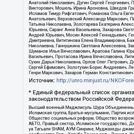
Анатолий Николаевич, Дугин Сергей Георгиевич, 
Викторович, Мошель Ирина Ароновна, Шведов Гри
Исламов Тимур Рифгатович, Романова Ольга Евге
Анатольевич, Верховский Александр Маркович, П
Татьяна Николаевна, Золотарева Екатерина Алек
Юрьевна, Саранг Анна Васильевна, Захарова Свет
Андрей Юрьевич, Мосин Алексей Геннадьевич, Ге
Дмитриевна, Вититинова Елена Владимировна, Ба
Николаевна, Ганнушкина Светлана Алексеевна, За
Шуманов Илья Вячеславович, Арапова Галина Юрь
Васильевич, Протасова Ирина Вячеславовна, Лит
Сухих Дарья Николаевна, Орлов Олег Петрович, 
Сергей Ефимович, Золотухин Борис Андреевич, Л
Генри Маркович, Захаров Герман Константинович
Источник:
http://unro.minjust.ru/NKOFore
* Единый федеральный список организа
законодательством Российской Федера
Высший военный Маджлисуль Шура Объединенных с
Исламская группа, Братья-мусульмане, Партия ис
Общество социальных реформ, Общество возрожд
АБТО, Правый сектор, Исламское государство, Д
уа Тагьаля SHAM, АУМ Синрике, Муджахеды джама