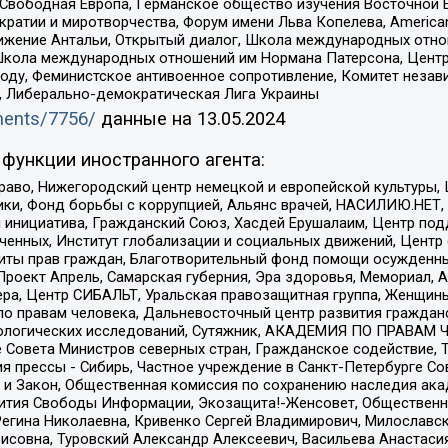
 Свободная Европа, Германское общество изучения Восточной 
и и миротворчества, Форум имени Льва Копелева, American Counci
ое движение Антальи, Открытый диалог, Школа международных отн
Школа международных отношений им Нормана Патерсона, Центр
ду, Феминистское антивоенное сопротивление, Комитет независ
а, Либерально-демократическая Лига Украины
uments/7756/
данные на
13.05.2024
функции иностранного агента:
раво, Нижегородский центр немецкой и европейской культуры,
тики, Фонд борьбы с коррупцией, Альянс врачей, НАСИЛИЮ.НЕТ,
я инициатива, Гражданский Союз, Хасдей Ерушалаим, Центр по
юченных, Институт глобализации и социальных движений, Цент
ты прав граждан, Благотворительный фонд помощи осужденным
а, Проект Апрель, Самарская губерния, Эра здоровья, Мемориал
ера, Центр СИБАЛЬТ, Уральская правозащитная группа, Женщины
по правам человека, Дальневосточный центр развития гражданс
ологических исследований, Сутяжник, АКАДЕМИЯ ПО ПРАВАМ Ч
е Совета Министров северных стран, Гражданское содействие,
я прессы - Сибирь, Частное учреждение в Санкт-Петербурге С
 и Закон, Общественная комиссия по сохранению наследия ак
звития Свободы Информации, Экозащита!-Женсовет, Общественн
Регина Николаевна, Кривенко Сергей Владимирович, Милославс
совна, Туровский Александр Алексеевич, Васильева Анастасия