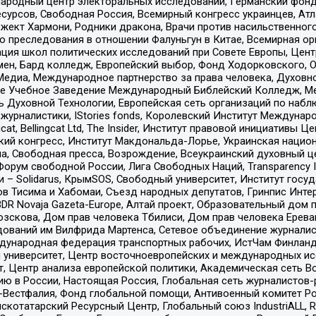
родный центр электоральных исследований, Германский фонд
рсов, Свободная Россия, Всемирный конгресс украинцев, Атла
ект Хармони, Родники дракона, Врачи против насильственного
ию преследования в отношении Фалуньгун в Китае, Всемирная о
ация школ политических исследований при Совете Европы, Цен
мен, Бард колледж, Европейский выбор, Фонд Ходорковского,
едиа, Международное партнерство за права человека, Духовно
ое Учебное Заведение Международный Библейский Колледж, М
ь Духовной Технологии, Европейская сеть организаций по наб
урналистики, IStories fonds, Королевский Институт Между
gcat, Bellingcat Ltd, The Insider, Институт правовой инициатив
инский конгресс, Институт Макдональда-Лорье, Украинская нац
, Свободная пресса, Возрождение, Всеукраинский духовный цен
орум свободной России, Лига Свободных Наций, Transparеncy I
– Solidarus, КрымSOS, Свободный университет, Институт госу
в Тисима и Хабомаи, Съезд народных депутатов, Гринпис Инте
DR Novaja Gazeta-Europe, Алтай проект, Образовательный дом 
зскова, Дом прав человека Тбилиси, Дом прав человека Ерева
едований им Вилфрида Мартенса, Сетевое объединение журнали
Международная федерация транспортных рабочих, ИстЧам Финлан
й университет, Центр восточноевропейских и международных и
, Центр анализа европейской политики, Академическая сеть Во
ю в России, Настоящая Россия, Глобальная сеть журналистов
естфалия, Фонд глобальной помощи, Антивоенный комитет России,
татарский Ресурсный Центр, Глобальный союз IndustriALL, Russi