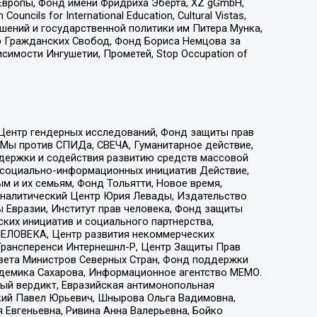
Европы, Фонд имени Фридриха Эберта, XZ gGmbH,
ls for International Education, Cultural Vistas,
ошений и государственной политики им Питера Мунка,
 Гражданских Свобод, Фонд Бориса Немцова за
имости Ингушетии, Прометей, Stop Occupation of
 Центр гендерных исследований, Фонд защиты прав
 Мы против СПИДа, СВЕЧА, Гуманитарное действие,
ддержки и содействия развитию средств массовой
р социально-информационных инициатив Действие,
 и их семьям, Фонд Тольятти, Новое время,
, Аналитический Центр Юрия Левады, Издательство
 Евразии, Институт прав человека, Фонд защиты
ких инициатив и социального партнерства,
ЕЛОВЕКА, Центр развития некоммерческих
 Трансперенси Интернешнл-Р, Центр Защиты Прав
овета Министров Северных Стран, Фонд поддержки
адемика Сахарова, Информационное агентство МЕМО.
ый вердикт, Евразийская антимонопольная
кий Павел Юрьевич, Шнырова Ольга Вадимовна,
 Евгеньевна, Ривина Анна Валерьевна, Бойко