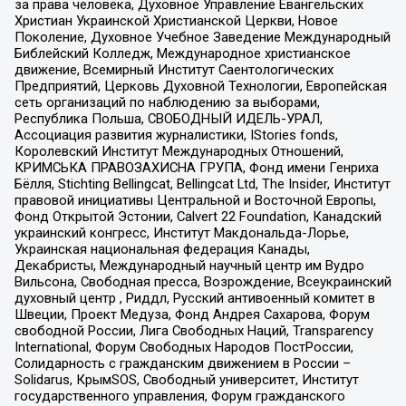
за права человека, Духовное Управление Евангельских
Христиан Украинской Христианской Церкви, Новое
Поколение, Духовное Учебное Заведение Международный
Библейский Колледж, Международное христианское
движение, Всемирный Институт Саентологических
Предприятий, Церковь Духовной Технологии, Европейская
сеть организаций по наблюдению за выборами,
Республика Польша, СВОБОДНЫЙ ИДЕЛЬ-УРАЛ,
Ассоциация развития журналистики, IStories fonds,
Королевский Институт Международных Отношений,
КРИМСЬКА ПРАВОЗАХИСНА ГРУПА, Фонд имени Генриха
Бёлля, Stichting Bellingcat, Bellingcat Ltd, The Insider, Институт
правовой инициативы Центральной и Восточной Европы,
Фонд Открытой Эстонии, Calvert 22 Foundation, Канадский
украинский конгресс, Институт Макдональда-Лорье,
Украинская национальная федерация Канады,
Декабристы, Международный научный центр им Вудро
Вильсона, Свободная пресса, Возрождение, Всеукраинский
духовный центр , Риддл, Русский антивоенный комитет в
Швеции, Проект Медуза, Фонд Андрея Сахарова, Форум
свободной России, Лига Свободных Наций, Transparеncy
International, Форум Свободных Народов ПостРоссии,
Солидарность с гражданским движением в России –
Solidarus, КрымSOS, Свободный университет, Институт
государственного управления, Форум гражданского