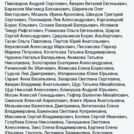
Пивоваров Андрей Сергеевич, Аверин Виталий Евгеньевич,
Барахоев Магомед Бекханович, Шарипков Олег
Викторович, Мошель Ирина Ароновна, Шведов Григорий
Сергеевич, Пономарев Лев Александрович, Каргалицкий
Борис Юльевич, Созаев Валерий Валерьевич, Исламов
Тимур Рифгатович, Романова Ольга Евгеньевна, Щаров
Сергей Алексадрович, Цирульников Борис Альбертович,
Гасан Ольга Павловна, Паутов Юрий Анатольевич,
Верховский Александр Маркович, Пислакова-Паркер
Марина Петровна, Кочеткова Татьяна Владимировна,
Чуркина Наталья Валерьевна, Акимова Татьяна
Николаевна, Золотарева Екатерина Александровна,
Рачинский Ян Збигневич, Жемкова Елена Борисовна,
Гудков Лев Дмитриевич, Илларионова Юлия Юрьевна,
Саранг Анна Васильевна, Захарова Светлана Сергеевна,
Аверин Владимир Анатольевич, Щур Татьяна Михайловна,
Щур Николай Алексеевич, Блинушов Андрей Юрьевич,
Мосин Алексей Геннадьевич, Гефтер Валентин Михайлович,
Симонов Алексей Кириллович, Флиге Ирина Анатольевна,
Мельникова Валентина Дмитриевна, Вититинова Елена
Владимировна, Баженова Светлана Куприяновна,
Максимов Сергей Владимирович, Беляев Сергей Иванович,
Голубева Елена Николаевна, Ганнушкина Светлана
Алексеевна, Закс Елена Владимировна, Буртина Елена
Юрьевна, Гендель Людмила Залмановна, Кокорина