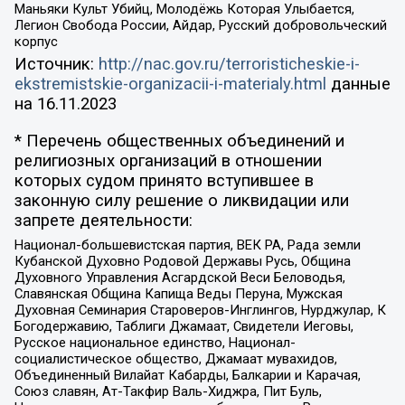
Маньяки Культ Убийц, Молодёжь Которая Улыбается,
Легион Свобода России, Айдар, Русский добровольческий
корпус
Источник:
http://nac.gov.ru/terroristicheskie-i-
ekstremistskie-organizacii-i-materialy.html
данные
на
16.11.2023
* Перечень общественных объединений и
религиозных организаций в отношении
которых судом принято вступившее в
законную силу решение о ликвидации или
запрете деятельности:
Национал-большевистская партия, ВЕК РА, Рада земли
Кубанской Духовно Родовой Державы Русь, Община
Духовного Управления Асгардской Веси Беловодья,
Славянская Община Капища Веды Перуна, Мужская
Духовная Семинария Староверов-Инглингов, Нурджулар, К
Богодержавию, Таблиги Джамаат, Свидетели Иеговы,
Русское национальное единство, Национал-
социалистическое общество, Джамаат мувахидов,
Объединенный Вилайат Кабарды, Балкарии и Карачая,
Союз славян, Ат-Такфир Валь-Хиджра, Пит Буль,