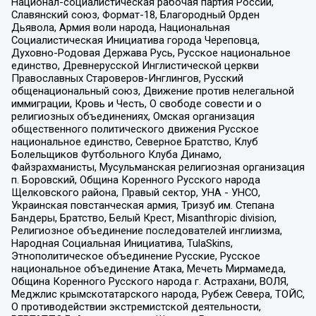
Национал-социалистическая рабочая партия России,
Славянский союз, Формат-18, Благородный Орден
Дьявола, Армия воли народа, Национальная
Социалистическая Инициатива города Череповца,
Духовно-Родовая Держава Русь, Русское национальное
единство, Древнерусской Инглистической церкви
Православных Староверов-Инглингов, Русский
общенациональный союз, Движение против нелегальной
иммиграции, Кровь и Честь, О свободе совести и о
религиозных объединениях, Омская организация
общественного политического движения Русское
национальное единство, Северное Братство, Клуб
Болельщиков Футбольного Клуба Динамо,
Файзрахманисты, Мусульманская религиозная организация
п. Боровский, Община Коренного Русского народа
Щелковского района, Правый сектор, УНА - УНСО,
Украинская повстанческая армия, Тризуб им. Степана
Бандеры, Братство, Белый Крест, Misanthropic division,
Религиозное объединение последователей инглиизма,
Народная Социальная Инициатива, TulaSkins,
Этнополитическое объединение Русские, Русское
национальное объединение Атака, Мечеть Мирмамеда,
Община Коренного Русского народа г. Астрахани, ВОЛЯ,
Меджлис крымскотатарского народа, Рубеж Севера, ТОЙС,
О противодействии экстремистской деятельности,