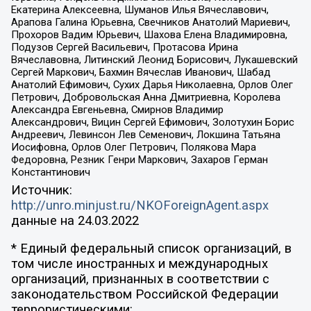
Екатерина Алексеевна, Шуманов Илья Вячеславович,
Арапова Галина Юрьевна, Свечников Анатолий Мариевич,
Прохоров Вадим Юрьевич, Шахова Елена Владимировна,
Подузов Сергей Васильевич, Протасова Ирина
Вячеславовна, Литинский Леонид Борисович, Лукашевский
Сергей Маркович, Бахмин Вячеслав Иванович, Шабад
Анатолий Ефимович, Сухих Дарья Николаевна, Орлов Олег
Петрович, Добровольская Анна Дмитриевна, Королева
Александра Евгеньевна, Смирнов Владимир
Александрович, Вицин Сергей Ефимович, Золотухин Борис
Андреевич, Левинсон Лев Семенович, Локшина Татьяна
Иосифовна, Орлов Олег Петрович, Полякова Мара
Федоровна, Резник Генри Маркович, Захаров Герман
Константинович
Источник:
http://unro.minjust.ru/NKOForeignAgent.aspx
данные на
24.03.2022
* Единый федеральный список организаций, в
том числе иностранных и международных
организаций, признанных в соответствии с
законодательством Российской Федерации
террористическими: