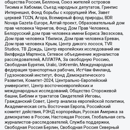
общества Россия, Беллона, Союз жителей островов
Тисима и Хабомаи, Съезд народных депутатов, Гринпис
Интернешнл, Фонд борьбы с коррупцией Инк, Завет
церквей TCCN, Агора, Всемирный фонд природы, BDR
Novaja Gazeta-Europe, Алтай проект, Образовательный дом
прав человека Чернигов, Фонд Дом Прав Человека,
Белорусский дом прав человека имени Бориса Звозскова,
Дом прав человека Тбилиси, Дом прав человека Ереван,
Дом прав человека Крым, Центр дикого лосося, TVR
Studios, ТВ Дождь, Центр европейских исследований им
Вилфрида Мартенса, Сетевое объединение журналистов
расследователей, АЛЛАТРА, За свободную Россию,
Свободная Бурятия, Uralic, UnKremlin, Международная
федерация транспортных рабочих, ИстЧам Финланд,
Гудзоновский институт, Фонд Демократического
Развития, Комитет-2024, Центрально-Европейский
университет, Центр восточноевропейских и
международных исследований, Общество Сторожевой
башни, Библии и трактатов Свидетелей Иеговы,
Гражданский Совет, Центр анализа европейской политики,
Академическая сеть Восточная Европа, Российский
комитет действия, РЭНД корпорейшн, Русская Америка за
демократию в России, Настоящая Россия, Глобальная сеть
журналистов-расследователей, Служба поддержки,
Свободная Россия Берлин, Свободная Россия Северный