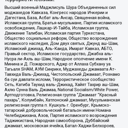
Высший военный Маджлисуль Шура Объединенных сил
моджахедов Кавказа, Конгресс народов Ичкерии и
Дагестана, База, Асбат аль-Ансар, Священная война,
Исламская группа, Братья-мусульмане, Партия исламского
освобождения, Лашкар-И-Тайба, Исламская группа,
Движение Талибан, Исламская партия Туркестана,
Общество социальных реформ, Общество возрождения
исламского наследия, Дом двух святых, Джунд аш-Шам,
Исламский джихад, Аль-Каида, Имарат Кавказ, АБТО,
Правый сектор, Исламское государство, Джабха аль-
Нусра ли-Ахль аш-Шам, Народное ополчение имени К.
Минина и Д. Пожарского, Аджр от Аллаха Субхану уа
Тагьаля SHAM, АУМ Синрике, Муджахеды джамаата Ат-
Тавхида Валь-Джихад, Чистопольский Джамаат, Рохнамо
ба суи давлати исломи, Террористическое сообщество
Сеть, Катиба Таухид валь-Джихад, Хайят Тахрир аш-Шам,
Ахлю Сунна Валь Джамаа, National Socialism/White Power,
Артподготовка, Религиозная группа “Джамаат “Красный
пахарь”, Колумбайн, Хатлонский джамаат, Мусульманская
религиозная группа п. Кушкуль г. Оренбург, Крымско-
татарский добровольческий батальон имени Номана
Челебиджихана, Азов, Партия исламского возрождения
Таджикистана, Народная самооборона, Дуббайский
джамаат, московская ячейка, Батал-Хаджи Белхороев,