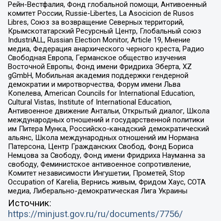
Рейн-Вестфалия, Фонд глобальной помощи, Антивоенный
комитет России, Russie-Libertes, La Asocicion de Rusos
Libres, Союз за возвращение Северных территорий,
Крымскотатарский Ресурсный Центр, Глобальный союз
IndustriALL, Russian Election Monitor, Article 19, Мнение
медиа, Федерация анархического черного креста, Радио
Свободная Европа, Германское общество изучения
Восточной Европы, Фонд имени Фридриха Эберта, XZ
gGmbH, Мобильная академия поддержки гендерной
демократии и миротворчества, Форум имени Льва
Копелева, American Councils for International Education,
Cultural Vistas, Institute of International Education,
Антивоенное движение Антальи, Открытый диалог, Школа
международных отношений и государственной политики
им Питера Мунка, Российско-канадский демократический
альянс, Школа международных отношений им Нормана
Патерсона, Центр Гражданских Свобод, Фонд Бориса
Немцова за Свободу, Фонд имени Фридриха Науманна за
свободу, Феминистское антивоенное сопротивление,
Комитет независимости Ингушетии, Прометей, Stop
Occupation of Karelia, Вернись живым, Фридом Хаус, СОТА
медиа, Либерально-демократическая Лига Украины
Источник:
https://minjust.gov.ru/ru/documents/7756/