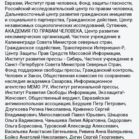
Евразии, Институт прав человека, Фонд защиты гласности,
Российский исследовательский центр по правам человека,
Дальневосточный центр развития гражданских инициатив
и социального партнерства, Гражданское действие, Центр
независимых социологических исследований, Сутяжник,
АКАДЕМИЯ ПО ПРАВАМ ЧЕЛОВЕКА, Центр развития
некоммерческих организаций, Частное учреждение в
Калининграде Совета Министров северных стран,
Гражданское содействие, Трансперенси Интернешнл-Р,
Центр Защиты Прав Средств Массовой Информации,
Институт развития прессы - Сибирь, Частное учреждение в
Санкт-Петербурге Совета Министров Северных Стран,
Фонд поддержки свободы прессы, Гражданский контроль,
Человек и Закон, Общественная комиссия по сохранению
наследия академика Сахарова, Информационное
агентство МЕМО. РУ, Институт региональной прессы,
Институт Развития Свободы Информации, Экозащита!-
Женсовет, Общественный вердикт, Евразийская
антимонопольная ассоциация, Бедушев Петр Петрович,
Дзугкоева Регина Николаевна, Кривенко Сергей
Владимирович, Милославский Павел Юрьевич, Шнырова
Ольга Вадимовна, Чанышева Лилия Айратовна, Сидорович
Ольга Борисовна, Туровский Александр Алексеевич,
Васильева Анастасия Евгеньевна, Ривина Анна Валерьевна,
Бойко Анатолий Николаевич, Дугин Сергей Георгиевич,