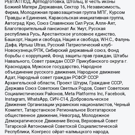
РЕВТАТПОД, Артподготовка, Штольц, В честь иконы
Божией Матери Державная, Сектор 16, Независимость,
Фирма, Молодежная правозащитная группа МПГ, Курсом
Правды и Единения, Каракольская инициативная группа,
Автоград Крю, Союз Славянских Сил Руси, Алля-Аят,
Благотворительный пансионат Ак Умут, Русская
республика Русь, Арестантское уголовное единство,
Башкорт, Нация и свобода, Нация и свобода, W.H.С., Фалунь
Дафа, Иртыш Ultras, Русский Патриотический клуб-
Новокузнецк/РПК, Сибирский державный союз, Фонд
борьбы с коррупцией, Фонд защиты прав граждан, Штабы
Навального, Совет граждан СССР Прикубанского округа г.
Краснодара, Мужское государство, Народное
объединение русского движения, Народное движение
Адат, Народный совет граждан РСФСР СССР
Архангельской области, Проект Штурм, Граждане СССР,
Держава Союз Советских Светлых Родов, Совет Советских
Социалистических Районов, Meta Platforms Inc, Facebook,
Instagram, WhatsApp, СИЧ-С14, Добровольческое
Движение Организации украинских националистов, Черный
Комитет, Татарстанское Региональное Всетатарское
общественное движение, Невоград, Молодежное
Демократическое Движение Весна, Верховный Совет
Татарской Автономной Советской Социалистической
Республики, Конгресс ойрат-калмыцкого народа,