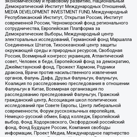
экономическому и правовому развитию, Национальный
Демократический Институт Международных Отношений,
MEDIA DEVELOPMENT INVESTMENT FUND, Международный
Республиканский Институт, Открытая Россия, Институт
современной России, Черноморский фонд регионального
сотрудничества, Европейская Платформа за
Демократические Выборы, Международный центр
электоральных исследований, Германский фонд Маршалла
Соединенных Штатов, Тихоокеанский центр защиты
окружающей среды и природных ресурсов, Свободная
Россия, Всемирный конгресс украинцев, Атлантический
совет, Человек в беде, Европейский фонд за демократию,
Джеймстаунский фонд, Прожект Хармони, Родники
дракона, Врачи против насильственного извлечения
органов, Фалунь Дафа, Друзья Фалуньгун, Фалуньгун,
Коалиция по расследованию преследования в отношении
Фалуньгун в Китае, Всемирная организация по
расследованию преследований Фалуньгун, Пражский
гражданский центр, Ассоциация школ политических
исследований при Совете Европы, Центр либеральной
современности, Форум русскоязычных европейцев,
Немецко-русский обмен, Бард колледж, Европейский
выбор, Фонд Ходорковского, Оксфордский российский
фонд, Фонд Будущее России, Компания свободы
информации, Проект Медиа, Международное партнерство