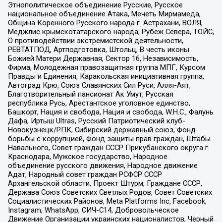
Этнополитическое объединение Русские, Русское
национальное объединение Атака, Мечеть Мирмамеда,
Община Коренного Русского народа г. Астрахани, ВОЛЯ,
Меджлис крымскотатарского народа, Рубеж Севера, ТОЙС,
О противодействии экстремистской деятельности,
РЕВТАТПОД, Артподготовка, Штольц, В честь иконы
Божией Матери Державная, Сектор 16, Независимость,
Фирма, Молодежная правозащитная группа МПГ, Курсом
Правды и Единения, Каракольская инициативная группа,
Автоград Крю, Союз Славянских Сил Руси, Алля-Аят,
Благотворительный пансионат Ак Умут, Русская
республика Русь, Арестантское уголовное единство,
Башкорт, Нация и свобода, Нация и свобода, W.H.С., Фалунь
Дафа, Иртыш Ultras, Русский Патриотический клуб-
Новокузнецк/РПК, Сибирский державный союз, Фонд
борьбы с коррупцией, Фонд защиты прав граждан, Штабы
Навального, Совет граждан СССР Прикубанского округа г.
Краснодара, Мужское государство, Народное
объединение русского движения, Народное движение
Адат, Народный совет граждан РСФСР СССР
Архангельской области, Проект Штурм, Граждане СССР,
Держава Союз Советских Светлых Родов, Совет Советских
Социалистических Районов, Meta Platforms Inc, Facebook,
Instagram, WhatsApp, СИЧ-С14, Добровольческое
Движение Организации украинских националистов, Черный