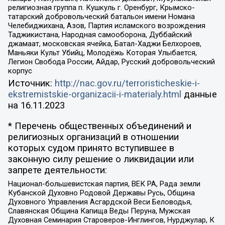
религиозная группа п. Кушкуль г. Оренбург, Крымско-
татарский добровольческий батальон имени Номана
Челебиджихана, Азов, Партия исламского возрождения
Таджикистана, Народная самооборона, Дуббайский
джамаат, московская ячейка, Батал-Хаджи Белхороев,
Маньяки Культ Убийц, Молодёжь Которая Улыбается,
Легион Свобода России, Айдар, Русский добровольческий
корпус
Источник:
http://nac.gov.ru/terroristicheskie-i-
ekstremistskie-organizacii-i-materialy.html
данные
на
16.11.2023
* Перечень общественных объединений и
религиозных организаций в отношении
которых судом принято вступившее в
законную силу решение о ликвидации или
запрете деятельности:
Национал-большевистская партия, ВЕК РА, Рада земли
Кубанской Духовно Родовой Державы Русь, Община
Духовного Управления Асгардской Веси Беловодья,
Славянская Община Капища Веды Перуна, Мужская
Духовная Семинария Староверов-Инглингов, Нурджулар, К