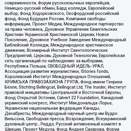
современности, Форум русскоязычных европейцев,
Немецко-русский обмен, Бард колледж, Европейский
выбор, Фонд Ходорковского, Оксфордский российский
фонд, Фонд Будущее России, Компания свободы
информации, Проект Медиа, Международное партнерство
за права человека, Духовное Управление Евангельских
Христиан Украинской Христианской Церкви, Новое
Поколение, Духовное Учебное Заведение Международный
Библейский Колледж, Международное христианское
движение, Всемирный Институт Саентологических
Предприятий, Церковь Духовной Технологии, Европейская
сеть организаций по наблюдению за выборами,
Республика Польша, СВОБОДНЫЙ ИДЕЛЬ-УРАЛ,
Ассоциация развития журналистики, IStories fonds,
Королевский Институт Международных Отношений,
КРИМСЬКА ПРАВОЗАХИСНА ГРУПА, Фонд имени Генриха
Бёлля, Stichting Bellingcat, Bellingcat Ltd, The Insider, Институт
правовой инициативы Центральной и Восточной Европы,
Фонд Открытой Эстонии, Calvert 22 Foundation, Канадский
украинский конгресс, Институт Макдональда-Лорье,
Украинская национальная федерация Канады,
Декабристы, Международный научный центр им Вудро
Вильсона, Свободная пресса, Возрождение, Всеукраинский
духовный центр , Риддл, Русский антивоенный комитет в
Швеции, Проект Медуза, Фонд Андрея Сахарова, Форум