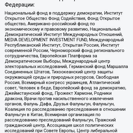
Федерации:
Национальный фонд в поддержку демократии, Институт
Открытое Общество Фонд Содействия, Фонд Открытое
общество, Американо-российский фонд по
экономическому и правовому развитию, Национальный
Демократический Институт Международных Отношений,
MEDIA DEVELOPMENT INVESTMENT FUND, Международный
Республиканский Институт, Открытая Россия, Институт
современной России, Черноморский фонд регионального
сотрудничества, Европейская Платформа за
Демократические Выборы, Международный центр
электоральных исследований, Германский фонд Маршалла
Соединенных Штатов, Тихоокеанский центр защиты
окружающей среды и природных ресурсов, Свободная
Россия, Всемирный конгресс украинцев, Атлантический
совет, Человек в беде, Европейский фонд за демократию,
Джеймстаунский фонд, Прожект Хармони, Родники
дракона, Врачи против насильственного извлечения
органов, Фалунь Дафа, Друзья Фалуньгун, Фалуньгун,
Коалиция по расследованию преследования в отношении
Фалуньгун в Китае, Всемирная организация по
расследованию преследований Фалуньгун, Пражский
гражданский центр, Ассоциация школ политических
исследований при Совете Европы, Центр либеральной