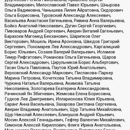
Владимирович, Милославский Павел Юрьевич, Шнырова
Ольга Вадимовна, Чанышева Лилия Айратовна, Сидорович
Ольга Борисовна, Туровский Александр Алексеевич,
Васильева Анастасия Евгеньевна, Ривина Анна Валерьевна,
Бойко Анатолий Николаевич, Дугин Сергей Георгиевич,
Пивоваров Андрей Сергеевич, Аверин Виталий Евгеньевич,
Барахоев Магомед Бекханович, Шарипков Олег
Викторович, Мошель Ирина Ароновна, Шведов Григорий
Сергеевич, Пономарев Лев Александрович, Каргалицкий
Борис Юльевич, Созаев Валерий Валерьевич, Исламов
Тимур Рифгатович, Романова Ольга Евгеньевна, Щаров
Сергей Алексадрович, Цирульников Борис Альбертович,
Гасан Ольга Павловна, Паутов Юрий Анатольевич,
Верховский Александр Маркович, Пислакова-Паркер
Марина Петровна, Кочеткова Татьяна Владимировна,
Чуркина Наталья Валерьевна, Акимова Татьяна
Николаевна, Золотарева Екатерина Александровна,
Рачинский Ян Збигневич, Жемкова Елена Борисовна,
Гудков Лев Дмитриевич, Илларионова Юлия Юрьевна,
Саранг Анна Васильевна, Захарова Светлана Сергеевна,
Аверин Владимир Анатольевич, Щур Татьяна Михайловна,
Щур Николай Алексеевич, Блинушов Андрей Юрьевич,
Мосин Алексей Геннадьевич, Гефтер Валентин Михайлович,
Симонов Алексей Кириллович, Флиге Ирина Анатольевна,