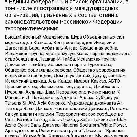
* Единый федеральный список организаций, в
том числе иностранных и международных
организаций, признанных в соответствии с
законодательством Российской Федерации
террористическими:
Высший военный Маджлисуль Шура Объединенных сил
моджахедов Кавказа, Конгресс народов Ичкерии и
Дагестана, База, Асбат аль-Ансар, Священная война,
Исламская группа, Братья-мусульмане, Партия исламского
освобождения, Лашкар-И-Тайба, Исламская группа,
Движение Талибан, Исламская партия Туркестана,
Общество социальных реформ, Общество возрождения
исламского наследия, Дом двух святых, Джунд аш-Шам,
Исламский джихад, Аль-Каида, Имарат Кавказ, АБТО,
Правый сектор, Исламское государство, Джабха аль-
Нусра ли-Ахль аш-Шам, Народное ополчение имени К.
Минина и Д. Пожарского, Аджр от Аллаха Субхану уа
Тагьаля SHAM, АУМ Синрике, Муджахеды джамаата Ат-
Тавхида Валь-Джихад, Чистопольский Джамаат, Рохнамо
ба суи давлати исломи, Террористическое сообщество
Сеть, Катиба Таухид валь-Джихад, Хайят Тахрир аш-Шам,
Ахлю Сунна Валь Джамаа, National Socialism/White Power,
Артподготовка, Религиозная группа “Джамаат “Красный
пахарь”, Колумбайн, Хатлонский джамаат, Мусульманская