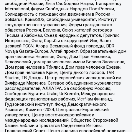
свободной России, Лига Свободных Наций, Transparеncy
International, Форум Свободных Народов ПостРоссии,
Солидарность с гражданским движением в России –
Solidarus, КрымSOS, Свободный университет, Институт
государственного управления, Форум гражданского
общества Россия, Беллона, Союз жителей островов
Тисима и Хабомаи, Съезд народных депутатов, Гринпис
Интернешнл, Фонд борьбы с коррупцией Инк, Завет
церквей TCCN, Агора, Всемирный фонд природы, BDR
Novaja Gazeta-Europe, Алтай проект, Образовательный дом
прав человека Чернигов, Фонд Дом Прав Человека,
Белорусский дом прав человека имени Бориса Звозскова,
Дом прав человека Тбилиси, Дом прав человека Ереван,
Дом прав человека Крым, Центр дикого лосося, TVR
Studios, ТВ Дождь, Центр европейских исследований им
Вилфрида Мартенса, Сетевое объединение журналистов
расследователей, АЛЛАТРА, За свободную Россию,
Свободная Бурятия, Uralic, UnKremlin, Международная
федерация транспортных рабочих, ИстЧам Финланд,
Гудзоновский институт, Фонд Демократического
Развития, Комитет-2024, Центрально-Европейский
университет, Центр восточноевропейских и
международных исследований, Общество Сторожевой
башни, Библии и трактатов Свидетелей Иеговы,
Гражданский Совет, Центр анализа европейской политики,