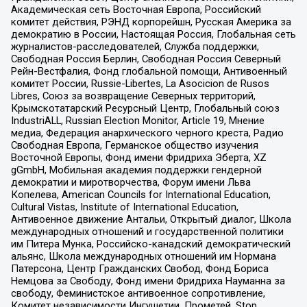
Академическая сеть Восточная Европа, Российский
комитет действия, РЭНД корпорейшн, Русская Америка за
демократию в России, Настоящая Россия, Глобальная сеть
журналистов-расследователей, Служба поддержки,
Свободная Россия Берлин, Свободная Россия Северный
Рейн-Вестфалия, Фонд глобальной помощи, Антивоенный
комитет России, Russie-Libertes, La Asocicion de Rusos
Libres, Союз за возвращение Северных территорий,
Крымскотатарский Ресурсный Центр, Глобальный союз
IndustriALL, Russian Election Monitor, Article 19, Мнение
медиа, Федерация анархического черного креста, Радио
Свободная Европа, Германское общество изучения
Восточной Европы, Фонд имени Фридриха Эберта, XZ
gGmbH, Мобильная академия поддержки гендерной
демократии и миротворчества, Форум имени Льва
Копелева, American Councils for International Education,
Cultural Vistas, Institute of International Education,
Антивоенное движение Антальи, Открытый диалог, Школа
международных отношений и государственной политики
им Питера Мунка, Российско-канадский демократический
альянс, Школа международных отношений им Нормана
Патерсона, Центр Гражданских Свобод, Фонд Бориса
Немцова за Свободу, Фонд имени Фридриха Науманна за
свободу, Феминистское антивоенное сопротивление,
Комитет независимости Ингушетии, Прометей, Stop