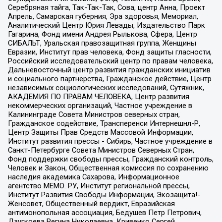
Серебряная тайга, Так-Так-Так, Сова, центр Анна, Проект
Апрель, Самарская губерния, Эра здоровья, Мемориал,
Аналитический Центр Юрия Левады, Издательство Парк
Гагарина, Фонд имени Андрея Рылькова, Сфера, Центр
СИБАЛЬТ, Уральская правозащитная группа, Женщины
Евразии, Институт прав человека, Фонд защиты гласности,
Российский исследовательский центр по правам человека,
Дальневосточный центр развития гражданских инициатив
и социального партнерства, Гражданское действие, Центр
независимых социологических исследований, Сутяжник,
АКАДЕМИЯ ПО ПРАВАМ ЧЕЛОВЕКА, Центр развития
некоммерческих организаций, Частное учреждение в
Калининграде Совета Министров северных стран,
Гражданское содействие, Трансперенси Интернешнл-Р,
Центр Защиты Прав Средств Массовой Информации,
Институт развития прессы - Сибирь, Частное учреждение в
Санкт-Петербурге Совета Министров Северных Стран,
Фонд поддержки свободы прессы, Гражданский контроль,
Человек и Закон, Общественная комиссия по сохранению
наследия академика Сахарова, Информационное
агентство МЕМО. РУ, Институт региональной прессы,
Институт Развития Свободы Информации, Экозащита!-
Женсовет, Общественный вердикт, Евразийская
антимонопольная ассоциация, Бедушев Петр Петрович,
Дзугкоева Регина Николаевна, Кривенко Сергей