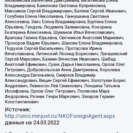
Мельникова Валентина Дмитриевна, Вититинова Елена
Владимировна, Баженова Светлана Куприяновна,
Максимов Сергей Владимирович, Беляев Сергей Иванович,
Голубева Елена Николаевна, Ганнушкина Светлана
Алексеевна, Закс Елена Владимировна, Буртина Елена
Юрьевна, Гендель Людмила Залмановна, Кокорина
Екатерина Алексеевна, Шуманов Илья Вячеславович,
Арапова Галина Юрьевна, Свечников Анатолий Мариевич,
Прохоров Вадим Юрьевич, Шахова Елена Владимировна,
Подузов Сергей Васильевич, Протасова Ирина
Вячеславовна, Литинский Леонид Борисович, Лукашевский
Сергей Маркович, Бахмин Вячеслав Иванович, Шабад
Анатолий Ефимович, Сухих Дарья Николаевна, Орлов Олег
Петрович, Добровольская Анна Дмитриевна, Королева
Александра Евгеньевна, Смирнов Владимир
Александрович, Вицин Сергей Ефимович, Золотухин Борис
Андреевич, Левинсон Лев Семенович, Локшина Татьяна
Иосифовна, Орлов Олег Петрович, Полякова Мара
Федоровна, Резник Генри Маркович, Захаров Герман
Константинович
Источник:
http://unro.minjust.ru/NKOForeignAgent.aspx
данные на
24.03.2022