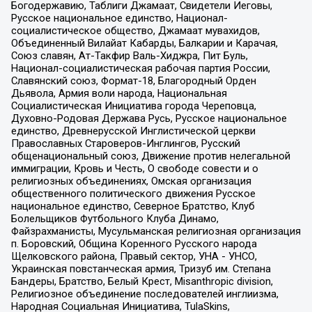
Богодержавию, Таблиги Джамаат, Свидетели Иеговы,
Русское национальное единство, Национал-
социалистическое общество, Джамаат мувахидов,
Объединенный Вилайат Кабарды, Балкарии и Карачая,
Союз славян, Ат-Такфир Валь-Хиджра, Пит Буль,
Национал-социалистическая рабочая партия России,
Славянский союз, Формат-18, Благородный Орден
Дьявола, Армия воли народа, Национальная
Социалистическая Инициатива города Череповца,
Духовно-Родовая Держава Русь, Русское национальное
единство, Древнерусской Инглистической церкви
Православных Староверов-Инглингов, Русский
общенациональный союз, Движение против нелегальной
иммиграции, Кровь и Честь, О свободе совести и о
религиозных объединениях, Омская организация
общественного политического движения Русское
национальное единство, Северное Братство, Клуб
Болельщиков Футбольного Клуба Динамо,
Файзрахманисты, Мусульманская религиозная организация
п. Боровский, Община Коренного Русского народа
Щелковского района, Правый сектор, УНА - УНСО,
Украинская повстанческая армия, Тризуб им. Степана
Бандеры, Братство, Белый Крест, Misanthropic division,
Религиозное объединение последователей инглиизма,
Народная Социальная Инициатива, TulaSkins,