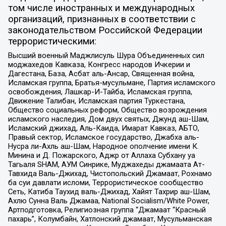
том числе иностранных и международных
организаций, признанных в соответствии с
законодательством Российской Федерации
террористическими:
Высший военный Маджлисуль Шура Объединенных сил
моджахедов Кавказа, Конгресс народов Ичкерии и
Дагестана, База, Асбат аль-Ансар, Священная война,
Исламская группа, Братья-мусульмане, Партия исламского
освобождения, Лашкар-И-Тайба, Исламская группа,
Движение Талибан, Исламская партия Туркестана,
Общество социальных реформ, Общество возрождения
исламского наследия, Дом двух святых, Джунд аш-Шам,
Исламский джихад, Аль-Каида, Имарат Кавказ, АБТО,
Правый сектор, Исламское государство, Джабха аль-
Нусра ли-Ахль аш-Шам, Народное ополчение имени К.
Минина и Д. Пожарского, Аджр от Аллаха Субхану уа
Тагьаля SHAM, АУМ Синрике, Муджахеды джамаата Ат-
Тавхида Валь-Джихад, Чистопольский Джамаат, Рохнамо
ба суи давлати исломи, Террористическое сообщество
Сеть, Катиба Таухид валь-Джихад, Хайят Тахрир аш-Шам,
Ахлю Сунна Валь Джамаа, National Socialism/White Power,
Артподготовка, Религиозная группа “Джамаат “Красный
пахарь”, Колумбайн, Хатлонский джамаат, Мусульманская