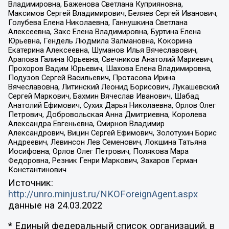
Владимировна, Баженова Светлана Куприяновна,
Максимов Сергей Владимирович, Беляев Сергей Иванович,
Голубева Елена Николаевна, Ганнушкина Светлана
Алексеевна, Закс Елена Владимировна, Буртина Елена
Юрьевна, Гендель Людмила Залмановна, Кокорина
Екатерина Алексеевна, Шуманов Илья Вячеславович,
Арапова Галина Юрьевна, Свечников Анатолий Мариевич,
Прохоров Вадим Юрьевич, Шахова Елена Владимировна,
Подузов Сергей Васильевич, Протасова Ирина
Вячеславовна, Литинский Леонид Борисович, Лукашевский
Сергей Маркович, Бахмин Вячеслав Иванович, Шабад
Анатолий Ефимович, Сухих Дарья Николаевна, Орлов Олег
Петрович, Добровольская Анна Дмитриевна, Королева
Александра Евгеньевна, Смирнов Владимир
Александрович, Вицин Сергей Ефимович, Золотухин Борис
Андреевич, Левинсон Лев Семенович, Локшина Татьяна
Иосифовна, Орлов Олег Петрович, Полякова Мара
Федоровна, Резник Генри Маркович, Захаров Герман
Константинович
Источник:
http://unro.minjust.ru/NKOForeignAgent.aspx
данные на
24.03.2022
* Единый федеральный список организаций, в