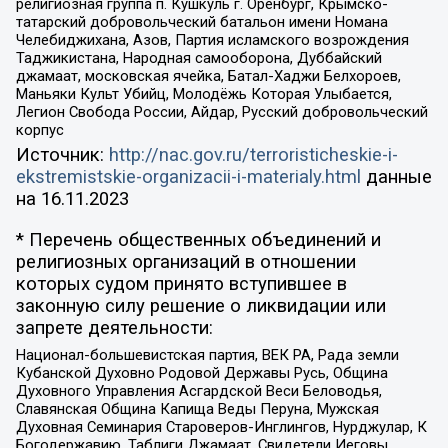
религиозная группа п. Кушкуль г. Оренбург, Крымско-
татарский добровольческий батальон имени Номана
Челебиджихана, Азов, Партия исламского возрождения
Таджикистана, Народная самооборона, Дуббайский
джамаат, московская ячейка, Батал-Хаджи Белхороев,
Маньяки Культ Убийц, Молодёжь Которая Улыбается,
Легион Свобода России, Айдар, Русский добровольческий
корпус
Источник:
http://nac.gov.ru/terroristicheskie-i-
ekstremistskie-organizacii-i-materialy.html
данные
на
16.11.2023
* Перечень общественных объединений и
религиозных организаций в отношении
которых судом принято вступившее в
законную силу решение о ликвидации или
запрете деятельности:
Национал-большевистская партия, ВЕК РА, Рада земли
Кубанской Духовно Родовой Державы Русь, Община
Духовного Управления Асгардской Веси Беловодья,
Славянская Община Капища Веды Перуна, Мужская
Духовная Семинария Староверов-Инглингов, Нурджулар, К
Богодержавию, Таблиги Джамаат, Свидетели Иеговы,