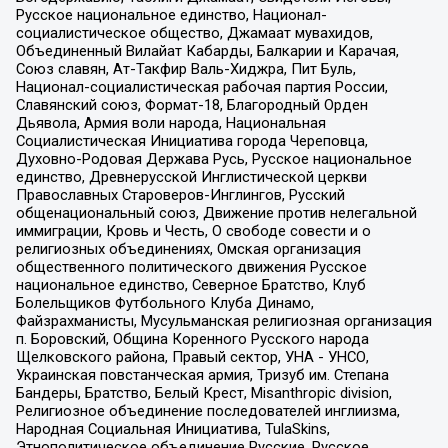
Русское национальное единство, Национал-
социалистическое общество, Джамаат мувахидов,
Объединенный Вилайат Кабарды, Балкарии и Карачая,
Союз славян, Ат-Такфир Валь-Хиджра, Пит Буль,
Национал-социалистическая рабочая партия России,
Славянский союз, Формат-18, Благородный Орден
Дьявола, Армия воли народа, Национальная
Социалистическая Инициатива города Череповца,
Духовно-Родовая Держава Русь, Русское национальное
единство, Древнерусской Инглистической церкви
Православных Староверов-Инглингов, Русский
общенациональный союз, Движение против нелегальной
иммиграции, Кровь и Честь, О свободе совести и о
религиозных объединениях, Омская организация
общественного политического движения Русское
национальное единство, Северное Братство, Клуб
Болельщиков Футбольного Клуба Динамо,
Файзрахманисты, Мусульманская религиозная организация
п. Боровский, Община Коренного Русского народа
Щелковского района, Правый сектор, УНА - УНСО,
Украинская повстанческая армия, Тризуб им. Степана
Бандеры, Братство, Белый Крест, Misanthropic division,
Религиозное объединение последователей инглиизма,
Народная Социальная Инициатива, TulaSkins,
Этнополитическое объединение Русские, Русское