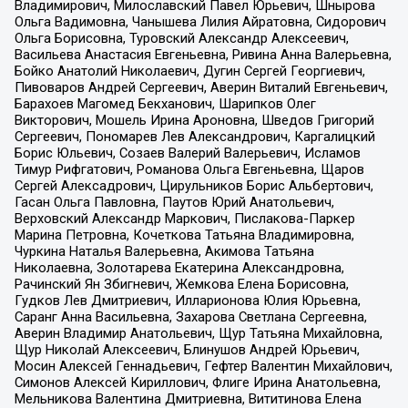
Владимирович, Милославский Павел Юрьевич, Шнырова
Ольга Вадимовна, Чанышева Лилия Айратовна, Сидорович
Ольга Борисовна, Туровский Александр Алексеевич,
Васильева Анастасия Евгеньевна, Ривина Анна Валерьевна,
Бойко Анатолий Николаевич, Дугин Сергей Георгиевич,
Пивоваров Андрей Сергеевич, Аверин Виталий Евгеньевич,
Барахоев Магомед Бекханович, Шарипков Олег
Викторович, Мошель Ирина Ароновна, Шведов Григорий
Сергеевич, Пономарев Лев Александрович, Каргалицкий
Борис Юльевич, Созаев Валерий Валерьевич, Исламов
Тимур Рифгатович, Романова Ольга Евгеньевна, Щаров
Сергей Алексадрович, Цирульников Борис Альбертович,
Гасан Ольга Павловна, Паутов Юрий Анатольевич,
Верховский Александр Маркович, Пислакова-Паркер
Марина Петровна, Кочеткова Татьяна Владимировна,
Чуркина Наталья Валерьевна, Акимова Татьяна
Николаевна, Золотарева Екатерина Александровна,
Рачинский Ян Збигневич, Жемкова Елена Борисовна,
Гудков Лев Дмитриевич, Илларионова Юлия Юрьевна,
Саранг Анна Васильевна, Захарова Светлана Сергеевна,
Аверин Владимир Анатольевич, Щур Татьяна Михайловна,
Щур Николай Алексеевич, Блинушов Андрей Юрьевич,
Мосин Алексей Геннадьевич, Гефтер Валентин Михайлович,
Симонов Алексей Кириллович, Флиге Ирина Анатольевна,
Мельникова Валентина Дмитриевна, Вититинова Елена