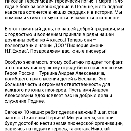
Николай Герасимович героически погиб 1 марта 1945
года в боях за освобождение в Польше, и его подвиг
навсегда останется в наших сердцах и в истории. Мы
помним и чтим его мужество и самоотверженность.
В этот памятный день, по нашей доброй традиции, мы
с гордостью и волнением приняли в ряды нашей
дружины ребят из 4 класса! Теперь они –
полноправные члены ДОО "Пионерия имени
Н.Г.Ежова". Поздравляем вас, юные пионеры!
Особую значимость этому событию придает тот факт,
что новому пионерскому отряду было присвоено имя
Героя России – Туркина Андрея Алексеевича,
погибшего при спасении детей в Беслане. Это
большая честь и огромная ответственность для
каждого из юных пионеров. Пусть имя Андрея
Алексеевича вдохновляет вас на добрые дела и
служение Родине.
Сегодня 10 наших ребят сделали важный шаг, став
частью Движения Первых! Мы уверены, что они
будут достойно нести знамя пионерской организации,
равняясь на подвиги героев, таких как Николай