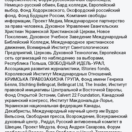
Немецко-русский обмен, Бард колледж, Европейский
выбор, Фонд Ходорковского, Оксфордский российский
фонд, Фонд Будущее России, Компания свободы
информации, Проект Медиа, Международное партнерство
за права человека, Духовное Управление Евангельских
Христиан Украинской Христианской Церкви, Новое
Поколение, Духовное Учебное Заведение Международный
Библейский Колледж, Международное христианское
движение, Всемирный Институт Саентологических
Предприятий, Церковь Духовной Технологии, Европейская
сеть организаций по наблюдению за выборами,
Республика Польша, СВОБОДНЫЙ ИДЕЛЬ-УРАЛ,
Ассоциация развития журналистики, IStories fonds,
Королевский Институт Международных Отношений,
КРИМСЬКА ПРАВОЗАХИСНА ГРУПА, Фонд имени Генриха
Бёлля, Stichting Bellingcat, Bellingcat Ltd, The Insider, Институт
правовой инициативы Центральной и Восточной Европы,
Фонд Открытой Эстонии, Calvert 22 Foundation, Канадский
украинский конгресс, Институт Макдональда-Лорье,
Украинская национальная федерация Канады,
Декабристы, Международный научный центр им Вудро
Вильсона, Свободная пресса, Возрождение, Всеукраинский
духовный центр , Риддл, Русский антивоенный комитет в
Швеции, Проект Медуза, Фонд Андрея Сахарова, Форум