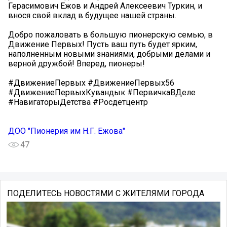
Герасимович Ежов и Андрей Алексеевич Туркин, и
внося свой вклад в будущее нашей страны.
Добро пожаловать в большую пионерскую семью, в
Движение Первых! Пусть ваш путь будет ярким,
наполненным новыми знаниями, добрыми делами и
верной дружбой! Вперед, пионеры!
#ДвижениеПервых #ДвижениеПервых56
#ДвижениеПервыхКувандык #ПервичкаВДеле
#НавигаторыДетства #Росдетцентр
ДОО "Пионерия им Н.Г. Ежова"
47
ПОДЕЛИТЕСЬ НОВОСТЯМИ С ЖИТЕЛЯМИ ГОРОДА