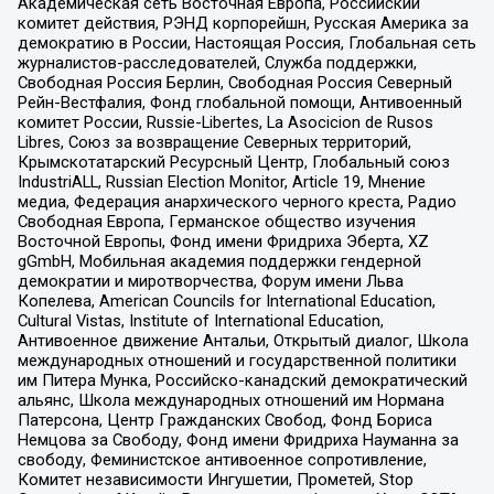
Академическая сеть Восточная Европа, Российский
комитет действия, РЭНД корпорейшн, Русская Америка за
демократию в России, Настоящая Россия, Глобальная сеть
журналистов-расследователей, Служба поддержки,
Свободная Россия Берлин, Свободная Россия Северный
Рейн-Вестфалия, Фонд глобальной помощи, Антивоенный
комитет России, Russie-Libertes, La Asocicion de Rusos
Libres, Союз за возвращение Северных территорий,
Крымскотатарский Ресурсный Центр, Глобальный союз
IndustriALL, Russian Election Monitor, Article 19, Мнение
медиа, Федерация анархического черного креста, Радио
Свободная Европа, Германское общество изучения
Восточной Европы, Фонд имени Фридриха Эберта, XZ
gGmbH, Мобильная академия поддержки гендерной
демократии и миротворчества, Форум имени Льва
Копелева, American Councils for International Education,
Cultural Vistas, Institute of International Education,
Антивоенное движение Антальи, Открытый диалог, Школа
международных отношений и государственной политики
им Питера Мунка, Российско-канадский демократический
альянс, Школа международных отношений им Нормана
Патерсона, Центр Гражданских Свобод, Фонд Бориса
Немцова за Свободу, Фонд имени Фридриха Науманна за
свободу, Феминистское антивоенное сопротивление,
Комитет независимости Ингушетии, Прометей, Stop