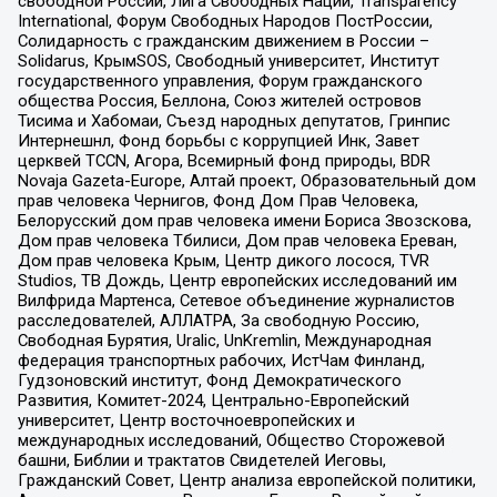
свободной России, Лига Свободных Наций, Transparеncy
International, Форум Свободных Народов ПостРоссии,
Солидарность с гражданским движением в России –
Solidarus, КрымSOS, Свободный университет, Институт
государственного управления, Форум гражданского
общества Россия, Беллона, Союз жителей островов
Тисима и Хабомаи, Съезд народных депутатов, Гринпис
Интернешнл, Фонд борьбы с коррупцией Инк, Завет
церквей TCCN, Агора, Всемирный фонд природы, BDR
Novaja Gazeta-Europe, Алтай проект, Образовательный дом
прав человека Чернигов, Фонд Дом Прав Человека,
Белорусский дом прав человека имени Бориса Звозскова,
Дом прав человека Тбилиси, Дом прав человека Ереван,
Дом прав человека Крым, Центр дикого лосося, TVR
Studios, ТВ Дождь, Центр европейских исследований им
Вилфрида Мартенса, Сетевое объединение журналистов
расследователей, АЛЛАТРА, За свободную Россию,
Свободная Бурятия, Uralic, UnKremlin, Международная
федерация транспортных рабочих, ИстЧам Финланд,
Гудзоновский институт, Фонд Демократического
Развития, Комитет-2024, Центрально-Европейский
университет, Центр восточноевропейских и
международных исследований, Общество Сторожевой
башни, Библии и трактатов Свидетелей Иеговы,
Гражданский Совет, Центр анализа европейской политики,