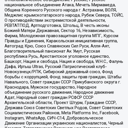
национальное объединение Атака, Мечеть Мирмамеда,
Община Коренного Русского народа г. Астрахани, ВОЛЯ,
Меджлис крымскотатарского народа, Рубеж Севера, ТОЙС,
О противодействии экстремистской деятельности,
РЕВТАТПОД, Артподготовка, Штольц, В честь иконы
Божией Матери Державная, Сектор 16, Независимость,
Фирма, Молодежная правозащитная группа МПГ, Курсом
Правды и Единения, Каракольская инициативная группа,
Автоград Крю, Союз Славянских Сил Руси, Алля-Аят,
Благотворительный пансионат Ак Умут, Русская
республика Русь, Арестантское уголовное единство,
Башкорт, Нация и свобода, Нация и свобода, W.H.С., Фалунь
Дафа, Иртыш Ultras, Русский Патриотический клуб-
Новокузнецк/РПК, Сибирский державный союз, Фонд
борьбы с коррупцией, Фонд защиты прав граждан, Штабы
Навального, Совет граждан СССР Прикубанского округа г.
Краснодара, Мужское государство, Народное
объединение русского движения, Народное движение
Адат, Народный совет граждан РСФСР СССР
Архангельской области, Проект Штурм, Граждане СССР,
Держава Союз Советских Светлых Родов, Совет Советских
Социалистических Районов, Meta Platforms Inc, Facebook,
Instagram, WhatsApp, СИЧ-С14, Добровольческое
Движение Организации украинских националистов, Черный