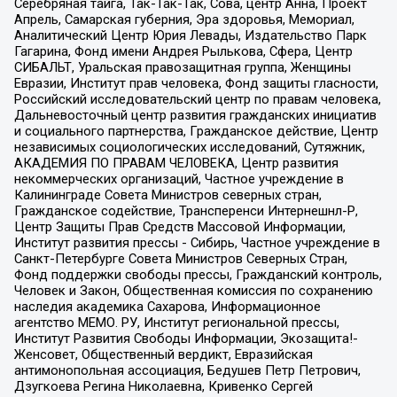
Серебряная тайга, Так-Так-Так, Сова, центр Анна, Проект
Апрель, Самарская губерния, Эра здоровья, Мемориал,
Аналитический Центр Юрия Левады, Издательство Парк
Гагарина, Фонд имени Андрея Рылькова, Сфера, Центр
СИБАЛЬТ, Уральская правозащитная группа, Женщины
Евразии, Институт прав человека, Фонд защиты гласности,
Российский исследовательский центр по правам человека,
Дальневосточный центр развития гражданских инициатив
и социального партнерства, Гражданское действие, Центр
независимых социологических исследований, Сутяжник,
АКАДЕМИЯ ПО ПРАВАМ ЧЕЛОВЕКА, Центр развития
некоммерческих организаций, Частное учреждение в
Калининграде Совета Министров северных стран,
Гражданское содействие, Трансперенси Интернешнл-Р,
Центр Защиты Прав Средств Массовой Информации,
Институт развития прессы - Сибирь, Частное учреждение в
Санкт-Петербурге Совета Министров Северных Стран,
Фонд поддержки свободы прессы, Гражданский контроль,
Человек и Закон, Общественная комиссия по сохранению
наследия академика Сахарова, Информационное
агентство МЕМО. РУ, Институт региональной прессы,
Институт Развития Свободы Информации, Экозащита!-
Женсовет, Общественный вердикт, Евразийская
антимонопольная ассоциация, Бедушев Петр Петрович,
Дзугкоева Регина Николаевна, Кривенко Сергей