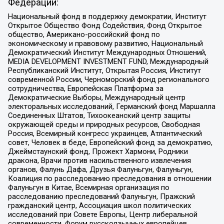
Федерации:
Национальный фонд в поддержку демократии, Институт
Открытое Общество Фонд Содействия, Фонд Открытое
общество, Американо-российский фонд по
экономическому и правовому развитию, Национальный
Демократический Институт Международных Отношений,
MEDIA DEVELOPMENT INVESTMENT FUND, Международный
Республиканский Институт, Открытая Россия, Институт
современной России, Черноморский фонд регионального
сотрудничества, Европейская Платформа за
Демократические Выборы, Международный центр
электоральных исследований, Германский фонд Маршалла
Соединенных Штатов, Тихоокеанский центр защиты
окружающей среды и природных ресурсов, Свободная
Россия, Всемирный конгресс украинцев, Атлантический
совет, Человек в беде, Европейский фонд за демократию,
Джеймстаунский фонд, Прожект Хармони, Родники
дракона, Врачи против насильственного извлечения
органов, Фалунь Дафа, Друзья Фалуньгун, Фалуньгун,
Коалиция по расследованию преследования в отношении
Фалуньгун в Китае, Всемирная организация по
расследованию преследований Фалуньгун, Пражский
гражданский центр, Ассоциация школ политических
исследований при Совете Европы, Центр либеральной
современности, Форум русскоязычных европейцев,