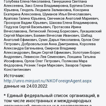
Голубева Елена Николаевна, Ганнушкина Светлана
Алексеевна, Закс Елена Владимировна, Буртина Елена
Юрьевна, Гендель Людмила Залмановна, Кокорина
Екатерина Алексеевна, Шуманов Илья Вячеславович,
Арапова Галина Юрьевна, Свечников Анатолий Мариевич,
Прохоров Вадим Юрьевич, Шахова Елена Владимировна,
Подузов Сергей Васильевич, Протасова Ирина
Вячеславовна, Литинский Леонид Борисович, Лукашевский
Сергей Маркович, Бахмин Вячеслав Иванович, Шабад
Анатолий Ефимович, Сухих Дарья Николаевна, Орлов Олег
Петрович, Добровольская Анна Дмитриевна, Королева
Александра Евгеньевна, Смирнов Владимир
Александрович, Вицин Сергей Ефимович, Золотухин Борис
Андреевич, Левинсон Лев Семенович, Локшина Татьяна
Иосифовна, Орлов Олег Петрович, Полякова Мара
Федоровна, Резник Генри Маркович, Захаров Герман
Константинович
Источник:
http://unro.minjust.ru/NKOForeignAgent.aspx
данные на
24.03.2022
* Единый федеральный список организаций, в
том числе иностранных и международных