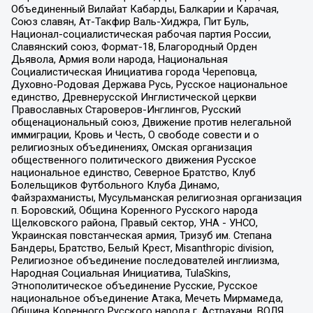
Объединенный Вилайат Кабарды, Балкарии и Карачая,
Союз славян, Ат-Такфир Валь-Хиджра, Пит Буль,
Национал-социалистическая рабочая партия России,
Славянский союз, Формат-18, Благородный Орден
Дьявола, Армия воли народа, Национальная
Социалистическая Инициатива города Череповца,
Духовно-Родовая Держава Русь, Русское национальное
единство, Древнерусской Инглистической церкви
Православных Староверов-Инглингов, Русский
общенациональный союз, Движение против нелегальной
иммиграции, Кровь и Честь, О свободе совести и о
религиозных объединениях, Омская организация
общественного политического движения Русское
национальное единство, Северное Братство, Клуб
Болельщиков Футбольного Клуба Динамо,
Файзрахманисты, Мусульманская религиозная организация
п. Боровский, Община Коренного Русского народа
Щелковского района, Правый сектор, УНА - УНСО,
Украинская повстанческая армия, Тризуб им. Степана
Бандеры, Братство, Белый Крест, Misanthropic division,
Религиозное объединение последователей инглиизма,
Народная Социальная Инициатива, TulaSkins,
Этнополитическое объединение Русские, Русское
национальное объединение Атака, Мечеть Мирмамеда,
Община Коренного Русского народа г. Астрахани, ВОЛЯ,