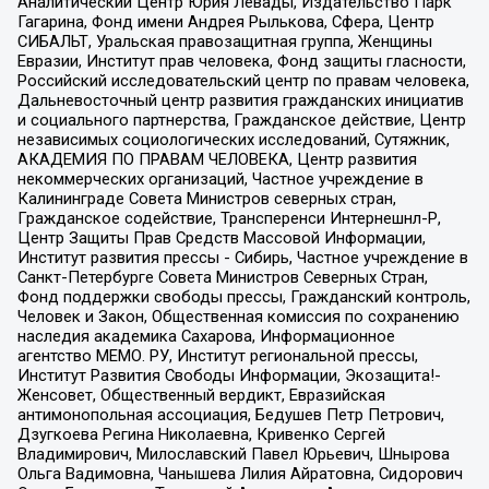
Аналитический Центр Юрия Левады, Издательство Парк
Гагарина, Фонд имени Андрея Рылькова, Сфера, Центр
СИБАЛЬТ, Уральская правозащитная группа, Женщины
Евразии, Институт прав человека, Фонд защиты гласности,
Российский исследовательский центр по правам человека,
Дальневосточный центр развития гражданских инициатив
и социального партнерства, Гражданское действие, Центр
независимых социологических исследований, Сутяжник,
АКАДЕМИЯ ПО ПРАВАМ ЧЕЛОВЕКА, Центр развития
некоммерческих организаций, Частное учреждение в
Калининграде Совета Министров северных стран,
Гражданское содействие, Трансперенси Интернешнл-Р,
Центр Защиты Прав Средств Массовой Информации,
Институт развития прессы - Сибирь, Частное учреждение в
Санкт-Петербурге Совета Министров Северных Стран,
Фонд поддержки свободы прессы, Гражданский контроль,
Человек и Закон, Общественная комиссия по сохранению
наследия академика Сахарова, Информационное
агентство МЕМО. РУ, Институт региональной прессы,
Институт Развития Свободы Информации, Экозащита!-
Женсовет, Общественный вердикт, Евразийская
антимонопольная ассоциация, Бедушев Петр Петрович,
Дзугкоева Регина Николаевна, Кривенко Сергей
Владимирович, Милославский Павел Юрьевич, Шнырова
Ольга Вадимовна, Чанышева Лилия Айратовна, Сидорович