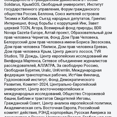
Solidarus, КрымSOS, Свободный университет, Институт
государственного управления, Форум гражданского
общества Россия, Беллона, Союз жителей островов
Тисима и Хабомаи, Съезд народных депутатов, Гринпис
Интернешнл, Фонд борьбы с коррупцией Инк, Завет
церквей TCCN, Агора, Всемирный фонд природы, BDR
Novaja Gazeta-Europe, Алтай проект, Образовательный дом
прав человека Чернигов, Фонд Дом Прав Человека,
Белорусский дом прав человека имени Бориса Звозскова,
Дом прав человека Тбилиси, Дом прав человека Ереван,
Дом прав человека Крым, Центр дикого лосося, TVR
Studios, ТВ Дождь, Центр европейских исследований им
Вилфрида Мартенса, Сетевое объединение журналистов
расследователей, АЛЛАТРА, За свободную Россию,
Свободная Бурятия, Uralic, UnKremlin, Международная
федерация транспортных рабочих, ИстЧам Финланд,
Гудзоновский институт, Фонд Демократического
Развития, Комитет-2024, Центрально-Европейский
университет, Центр восточноевропейских и
международных исследований, Общество Сторожевой
башни, Библии и трактатов Свидетелей Иеговы,
Гражданский Совет, Центр анализа европейской политики,
Академическая сеть Восточная Европа, Российский
комитет действия, РЭНД корпорейшн, Русская Америка за