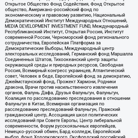
Открытое Общество Фонд Содействия, Фонд Открытое
общество, Американо-российский фонд по
экономическому и правовому развитию, Национальный
Демократический Институт Международных Отношений,
MEDIA DEVELOPMENT INVESTMENT FUND, Международный
Республиканский Институт, Открытая Россия, Институт
современной России, Черноморский фонд регионального
сотрудничества, Европейская Платформа за
Демократические Выборы, Международный центр
электоральных исследований, Германский фонд Маршалла
Соединенных Штатов, Тихоокеанский центр защиты
окружающей среды и природных ресурсов, Свободная
Россия, Всемирный конгресс украинцев, Атлантический
совет, Человек в беде, Европейский фонд за демократию,
Джеймстаунский фонд, Прожект Хармони, Родники
дракона, Врачи против насильственного извлечения
органов, Фалунь Дафа, Друзья Фалуньгун, Фалуньгун,
Коалиция по расследованию преследования в отношении
Фалуньгун в Китае, Всемирная организация по
расследованию преследований Фалуньгун, Пражский
гражданский центр, Ассоциация школ политических
исследований при Совете Европы, Центр либеральной
современности, Форум русскоязычных европейцев,
Немецко-русский обмен, Бард колледж, Европейский
выбор, Фонд Ходорковского, Оксфордский российский