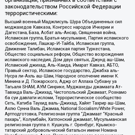
организаций, признанных в соответствии с
законодательством Российской Федерации
террористическими:
Высший военный Маджлисуль Шура Объединенных сил
моджахедов Кавказа, Конгресс народов Ичкерии и
Дагестана, База, Асбат аль-Ансар, Священная война,
Исламская группа, Братья-мусульмане, Партия исламского
освобождения, Лашкар-И-Тайба, Исламская группа,
Движение Талибан, Исламская партия Туркестана,
Общество социальных реформ, Общество возрождения
исламского наследия, Дом двух святых, Джунд аш-Шам,
Исламский джихад, Аль-Каида, Имарат Кавказ, АБТО,
Правый сектор, Исламское государство, Джабха аль-
Нусра ли-Ахль аш-Шам, Народное ополчение имени К.
Минина и Д. Пожарского, Аджр от Аллаха Субхану уа
Тагьаля SHAM, АУМ Синрике, Муджахеды джамаата Ат-
Тавхида Валь-Джихад, Чистопольский Джамаат, Рохнамо
ба суи давлати исломи, Террористическое сообщество
Сеть, Катиба Таухид валь-Джихад, Хайят Тахрир аш-Шам,
Ахлю Сунна Валь Джамаа, National Socialism/White Power,
Артподготовка, Религиозная группа “Джамаат “Красный
пахарь”, Колумбайн, Хатлонский джамаат, Мусульманская
религиозная группа п. Кушкуль г. Оренбург, Крымско-
татарский добровольческий батальон имени Номана