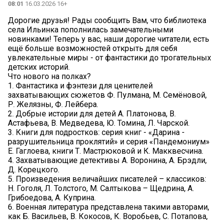
08:01
16.03.2026 16+
Дорогие друзья! Рады сообщить Вам, что библиотека
села Ильинка пополнилась замечательными
новинками! Теперь у вас, наши дорогие читатели, есть
ещё больше возможностей открыть для себя
увлекательные миры - от фантастики до трогательных
детских историй.
Что нового на полках?
1. Фантастика и фэнтези для ценителей
захватывающих сюжетов Ф. Пулмана, М. Семёновой,
Р. Желязны, Ф. Лейбера.
2. Добрые истории для детей А. Платонова, В.
Астафьева, В. Медведева, Ю. Томина, Л. Чарской.
3. Книги для подростков: серия книг - «Дарина -
разрушительница проклятий» и серия «Пандемониум»
Е. Гаглоева, книги Т. Мастрюковой и К. Макквесчина.
4. Захватывающие детективы А. Воронина, А. Брэдли,
Д. Корецкого.
5. Произведения величайших писателей – классиков:
Н. Гоголя, Л. Толстого, М. Салтыкова – Щедрина, А.
Грибоедова, А. Куприна.
6. Военная литература представлена такими авторами,
как Б. Васильев, В. Кокосов, К. Воробьев, С. Потапова,