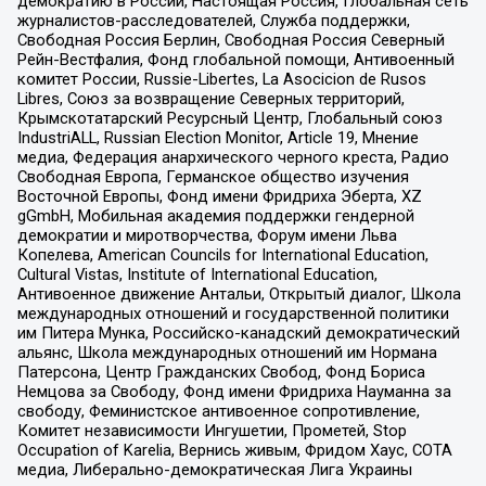
демократию в России, Настоящая Россия, Глобальная сеть
журналистов-расследователей, Служба поддержки,
Свободная Россия Берлин, Свободная Россия Северный
Рейн-Вестфалия, Фонд глобальной помощи, Антивоенный
комитет России, Russie-Libertes, La Asocicion de Rusos
Libres, Союз за возвращение Северных территорий,
Крымскотатарский Ресурсный Центр, Глобальный союз
IndustriALL, Russian Election Monitor, Article 19, Мнение
медиа, Федерация анархического черного креста, Радио
Свободная Европа, Германское общество изучения
Восточной Европы, Фонд имени Фридриха Эберта, XZ
gGmbH, Мобильная академия поддержки гендерной
демократии и миротворчества, Форум имени Льва
Копелева, American Councils for International Education,
Cultural Vistas, Institute of International Education,
Антивоенное движение Антальи, Открытый диалог, Школа
международных отношений и государственной политики
им Питера Мунка, Российско-канадский демократический
альянс, Школа международных отношений им Нормана
Патерсона, Центр Гражданских Свобод, Фонд Бориса
Немцова за Свободу, Фонд имени Фридриха Науманна за
свободу, Феминистское антивоенное сопротивление,
Комитет независимости Ингушетии, Прометей, Stop
Occupation of Karelia, Вернись живым, Фридом Хаус, СОТА
медиа, Либерально-демократическая Лига Украины