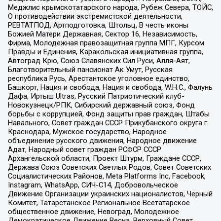
Меджлис крымскотатарского народа, Рубеж Севера, ТОЙС,
О противодействии экстремистской деятельности,
РЕВТАТПОД, Артподготовка, Штольц, В честь иконы
Божией Матери Державная, Сектор 16, Независимость,
Фирма, Молодежная правозащитная группа МПГ, Курсом
Правды и Единения, Каракольская инициативная группа,
Автоград Крю, Союз Славянских Сил Руси, Алля-Аят,
Благотворительный пансионат Ак Умут, Русская
республика Русь, Арестантское уголовное единство,
Башкорт, Нация и свобода, Нация и свобода, W.H.С., Фалунь
Дафа, Иртыш Ultras, Русский Патриотический клуб-
Новокузнецк/РПК, Сибирский державный союз, Фонд
борьбы с коррупцией, Фонд защиты прав граждан, Штабы
Навального, Совет граждан СССР Прикубанского округа г.
Краснодара, Мужское государство, Народное
объединение русского движения, Народное движение
Адат, Народный совет граждан РСФСР СССР
Архангельской области, Проект Штурм, Граждане СССР,
Держава Союз Советских Светлых Родов, Совет Советских
Социалистических Районов, Meta Platforms Inc, Facebook,
Instagram, WhatsApp, СИЧ-С14, Добровольческое
Движение Организации украинских националистов, Черный
Комитет, Татарстанское Региональное Всетатарское
общественное движение, Невоград, Молодежное
Демократическое Движение Весна, Верховный Совет