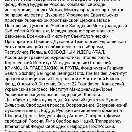
фонд, Фонд Будущее России, Компания свободы
информации, Проект Медиа, Международное партнерство
за права человека, Духовное Управление Евангельских
Христиан Украинской Христианской Церкви, Новое
Поколение, Духовное Учебное Заведение Международный
Библейский Колледж, Международное христианское
движение, Всемирный Институт Саентологических
Предприятий, Церковь Духовной Технологии, Европейская
сеть организаций по наблюдению за выборами,
Республика Польша, СВОБОДНЫЙ ИДЕЛЬ-УРАЛ,
Ассоциация развития журналистики, IStories fonds,
Королевский Институт Международных Отношений,
КРИМСЬКА ПРАВОЗАХИСНА ГРУПА, Фонд имени Генриха
Бёлля, Stichting Bellingcat, Bellingcat Ltd, The Insider, Институт
правовой инициативы Центральной и Восточной Европы,
Фонд Открытой Эстонии, Calvert 22 Foundation, Канадский
украинский конгресс, Институт Макдональда-Лорье,
Украинская национальная федерация Канады,
Декабристы, Международный научный центр им Вудро
Вильсона, Свободная пресса, Возрождение, Всеукраинский
духовный центр , Риддл, Русский антивоенный комитет в
Швеции, Проект Медуза, Фонд Андрея Сахарова, Форум
свободной России, Лига Свободных Наций, Transparеncy
International, Форум Свободных Народов ПостРоссии,
Солидарность с гражданским движением в России –