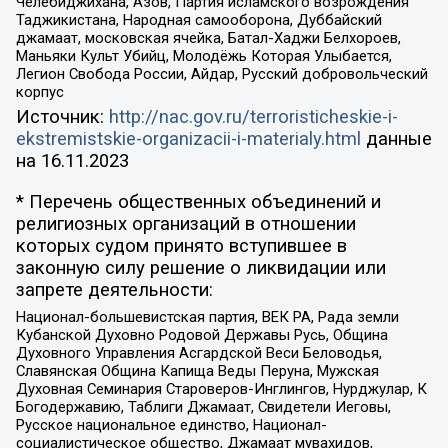
Челебиджихана, Азов, Партия исламского возрождения
Таджикистана, Народная самооборона, Дуббайский
джамаат, московская ячейка, Батал-Хаджи Белхороев,
Маньяки Культ Убийц, Молодёжь Которая Улыбается,
Легион Свобода России, Айдар, Русский добровольческий
корпус
Источник:
http://nac.gov.ru/terroristicheskie-i-
ekstremistskie-organizacii-i-materialy.html
данные
на
16.11.2023
* Перечень общественных объединений и
религиозных организаций в отношении
которых судом принято вступившее в
законную силу решение о ликвидации или
запрете деятельности:
Национал-большевистская партия, ВЕК РА, Рада земли
Кубанской Духовно Родовой Державы Русь, Община
Духовного Управления Асгардской Веси Беловодья,
Славянская Община Капища Веды Перуна, Мужская
Духовная Семинария Староверов-Инглингов, Нурджулар, К
Богодержавию, Таблиги Джамаат, Свидетели Иеговы,
Русское национальное единство, Национал-
социалистическое общество, Джамаат мувахидов,