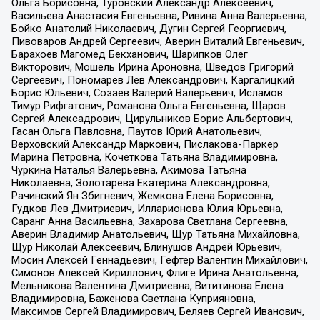
Ольга Борисовна, Туровский Александр Алексеевич,
Васильева Анастасия Евгеньевна, Ривина Анна Валерьевна,
Бойко Анатолий Николаевич, Дугин Сергей Георгиевич,
Пивоваров Андрей Сергеевич, Аверин Виталий Евгеньевич,
Барахоев Магомед Бекханович, Шарипков Олег
Викторович, Мошель Ирина Ароновна, Шведов Григорий
Сергеевич, Пономарев Лев Александрович, Каргалицкий
Борис Юльевич, Созаев Валерий Валерьевич, Исламов
Тимур Рифгатович, Романова Ольга Евгеньевна, Щаров
Сергей Алексадрович, Цирульников Борис Альбертович,
Гасан Ольга Павловна, Паутов Юрий Анатольевич,
Верховский Александр Маркович, Пислакова-Паркер
Марина Петровна, Кочеткова Татьяна Владимировна,
Чуркина Наталья Валерьевна, Акимова Татьяна
Николаевна, Золотарева Екатерина Александровна,
Рачинский Ян Збигневич, Жемкова Елена Борисовна,
Гудков Лев Дмитриевич, Илларионова Юлия Юрьевна,
Саранг Анна Васильевна, Захарова Светлана Сергеевна,
Аверин Владимир Анатольевич, Щур Татьяна Михайловна,
Щур Николай Алексеевич, Блинушов Андрей Юрьевич,
Мосин Алексей Геннадьевич, Гефтер Валентин Михайлович,
Симонов Алексей Кириллович, Флиге Ирина Анатольевна,
Мельникова Валентина Дмитриевна, Вититинова Елена
Владимировна, Баженова Светлана Куприяновна,
Максимов Сергей Владимирович, Беляев Сергей Иванович,