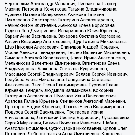
Верховский Александр Маркович, Пислакова-Паркер
Марина Петровна, Кочеткова Татьяна Владимировна,
Чуркина Наталья Валерьевна, Акимова Татьяна
Николаевна, Золотарева Екатерина Александровна,
Рачинский Ян Збигневич, Жемкова Елена Борисовна,
Гудков Лев Дмитриевич, Илларионова Юлия Юрьевна,
Саранг Анна Васильевна, Захарова Светлана Сергеевна,
Аверин Владимир Анатольевич, Щур Татьяна Михайловна,
Щур Николай Алексеевич, Блинушов Андрей Юрьевич,
Мосин Алексей Геннадьевич, Гефтер Валентин Михайлович,
Симонов Алексей Кириллович, Флиге Ирина Анатольевна,
Мельникова Валентина Дмитриевна, Вититинова Елена
Владимировна, Баженова Светлана Куприяновна,
Максимов Сергей Владимирович, Беляев Сергей Иванович,
Голубева Елена Николаевна, Ганнушкина Светлана
Алексеевна, Закс Елена Владимировна, Буртина Елена
Юрьевна, Гендель Людмила Залмановна, Кокорина
Екатерина Алексеевна, Шуманов Илья Вячеславович,
Арапова Галина Юрьевна, Свечников Анатолий Мариевич,
Прохоров Вадим Юрьевич, Шахова Елена Владимировна,
Подузов Сергей Васильевич, Протасова Ирина
Вячеславовна, Литинский Леонид Борисович, Лукашевский
Сергей Маркович, Бахмин Вячеслав Иванович, Шабад
Анатолий Ефимович, Сухих Дарья Николаевна, Орлов Олег
Петрович, Добровольская Анна Дмитриевна, Королева