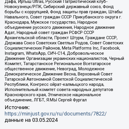
Дафа, Иртыш Ultras, Русский Патриотический клуб-
Новокузнецк/РПК, Сибирский державный союз, Фонд
борьбы с коррупцией, Фонд защиты прав граждан, Штабы
Навального, Совет граждан СССР Прикубанского округа г.
Краснодара, Мужское государство, Народное
объединение русского движения, Народное движение
Адат, Народный совет граждан РСФСР СССР
Архангельской области, Проект Штурм, Граждане СССР,
Держава Союз Советских Светлых Родов, Совет Советских
Социалистических Районов, Meta Platforms Inc, Facebook,
Instagram, WhatsApp, СИЧ-С14, Добровольческое
Движение Организации украинских националистов, Черный
Комитет, Татарстанское Региональное Всетатарское
общественное движение, Невоград, Молодежное
Демократическое Движение Весна, Верховный Совет
Татарской Автономной Советской Социалистической
Республики, Конгресс ойрат-калмыцкого народа,
Исполнительный комитет совета народных депутатов
Красноярского края, Этническое национальное
объединение, ЛГБТ, Я.МЫ Сергей Фургал
Источник:
https://minjust.gov.ru/ru/documents/7822/
данные на
03.05.2024