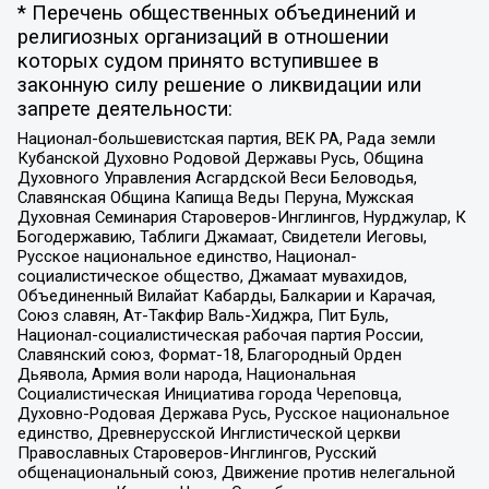
* Перечень общественных объединений и
религиозных организаций в отношении
которых судом принято вступившее в
законную силу решение о ликвидации или
запрете деятельности:
Национал-большевистская партия, ВЕК РА, Рада земли
Кубанской Духовно Родовой Державы Русь, Община
Духовного Управления Асгардской Веси Беловодья,
Славянская Община Капища Веды Перуна, Мужская
Духовная Семинария Староверов-Инглингов, Нурджулар, К
Богодержавию, Таблиги Джамаат, Свидетели Иеговы,
Русское национальное единство, Национал-
социалистическое общество, Джамаат мувахидов,
Объединенный Вилайат Кабарды, Балкарии и Карачая,
Союз славян, Ат-Такфир Валь-Хиджра, Пит Буль,
Национал-социалистическая рабочая партия России,
Славянский союз, Формат-18, Благородный Орден
Дьявола, Армия воли народа, Национальная
Социалистическая Инициатива города Череповца,
Духовно-Родовая Держава Русь, Русское национальное
единство, Древнерусской Инглистической церкви
Православных Староверов-Инглингов, Русский
общенациональный союз, Движение против нелегальной