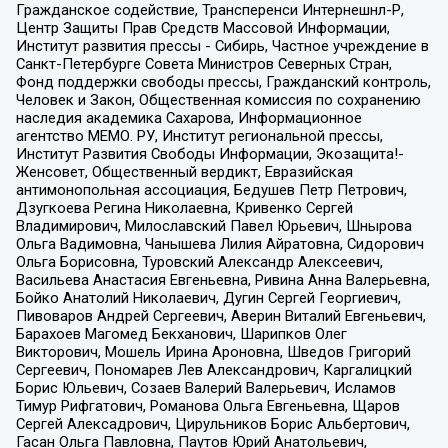
Гражданское содействие, Трансперенси Интернешнл-Р,
Центр Защиты Прав Средств Массовой Информации,
Институт развития прессы - Сибирь, Частное учреждение в
Санкт-Петербурге Совета Министров Северных Стран,
Фонд поддержки свободы прессы, Гражданский контроль,
Человек и Закон, Общественная комиссия по сохранению
наследия академика Сахарова, Информационное
агентство МЕМО. РУ, Институт региональной прессы,
Институт Развития Свободы Информации, Экозащита!-
Женсовет, Общественный вердикт, Евразийская
антимонопольная ассоциация, Бедушев Петр Петрович,
Дзугкоева Регина Николаевна, Кривенко Сергей
Владимирович, Милославский Павел Юрьевич, Шнырова
Ольга Вадимовна, Чанышева Лилия Айратовна, Сидорович
Ольга Борисовна, Туровский Александр Алексеевич,
Васильева Анастасия Евгеньевна, Ривина Анна Валерьевна,
Бойко Анатолий Николаевич, Дугин Сергей Георгиевич,
Пивоваров Андрей Сергеевич, Аверин Виталий Евгеньевич,
Барахоев Магомед Бекханович, Шарипков Олег
Викторович, Мошель Ирина Ароновна, Шведов Григорий
Сергеевич, Пономарев Лев Александрович, Каргалицкий
Борис Юльевич, Созаев Валерий Валерьевич, Исламов
Тимур Рифгатович, Романова Ольга Евгеньевна, Щаров
Сергей Алексадрович, Цирульников Борис Альбертович,
Гасан Ольга Павловна, Паутов Юрий Анатольевич,