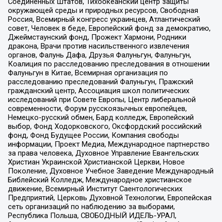
Соединенных Штатов, Тихоокеанский центр защиты
окружающей среды и природных ресурсов, Свободная
Россия, Всемирный конгресс украинцев, Атлантический
совет, Человек в беде, Европейский фонд за демократию,
Джеймстаунский фонд, Прожект Хармони, Родники
дракона, Врачи против насильственного извлечения
органов, Фалунь Дафа, Друзья Фалуньгун, Фалуньгун,
Коалиция по расследованию преследования в отношении
Фалуньгун в Китае, Всемирная организация по
расследованию преследований Фалуньгун, Пражский
гражданский центр, Ассоциация школ политических
исследований при Совете Европы, Центр либеральной
современности, Форум русскоязычных европейцев,
Немецко-русский обмен, Бард колледж, Европейский
выбор, Фонд Ходорковского, Оксфордский российский
фонд, Фонд Будущее России, Компания свободы
информации, Проект Медиа, Международное партнерство
за права человека, Духовное Управление Евангельских
Христиан Украинской Христианской Церкви, Новое
Поколение, Духовное Учебное Заведение Международный
Библейский Колледж, Международное христианское
движение, Всемирный Институт Саентологических
Предприятий, Церковь Духовной Технологии, Европейская
сеть организаций по наблюдению за выборами,
Республика Польша, СВОБОДНЫЙ ИДЕЛЬ-УРАЛ,