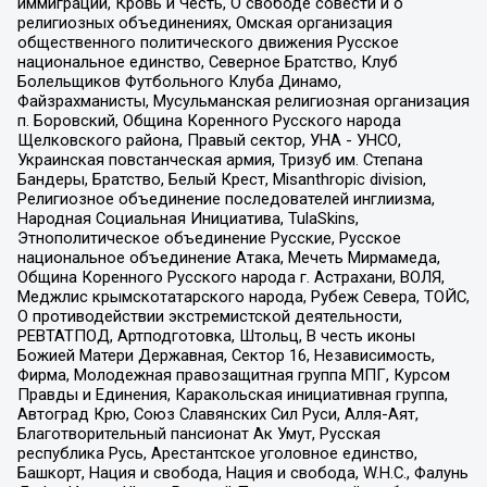
иммиграции, Кровь и Честь, О свободе совести и о
религиозных объединениях, Омская организация
общественного политического движения Русское
национальное единство, Северное Братство, Клуб
Болельщиков Футбольного Клуба Динамо,
Файзрахманисты, Мусульманская религиозная организация
п. Боровский, Община Коренного Русского народа
Щелковского района, Правый сектор, УНА - УНСО,
Украинская повстанческая армия, Тризуб им. Степана
Бандеры, Братство, Белый Крест, Misanthropic division,
Религиозное объединение последователей инглиизма,
Народная Социальная Инициатива, TulaSkins,
Этнополитическое объединение Русские, Русское
национальное объединение Атака, Мечеть Мирмамеда,
Община Коренного Русского народа г. Астрахани, ВОЛЯ,
Меджлис крымскотатарского народа, Рубеж Севера, ТОЙС,
О противодействии экстремистской деятельности,
РЕВТАТПОД, Артподготовка, Штольц, В честь иконы
Божией Матери Державная, Сектор 16, Независимость,
Фирма, Молодежная правозащитная группа МПГ, Курсом
Правды и Единения, Каракольская инициативная группа,
Автоград Крю, Союз Славянских Сил Руси, Алля-Аят,
Благотворительный пансионат Ак Умут, Русская
республика Русь, Арестантское уголовное единство,
Башкорт, Нация и свобода, Нация и свобода, W.H.С., Фалунь