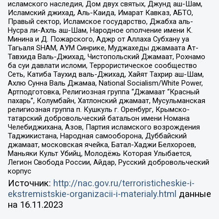
исламского наследия, Дом двух святых, Джунд аш-Шам,
Исламский джихад, Аль-Каида, Имарат Кавказ, АБТО,
Правый сектор, Исламское государство, Джабха аль-
Нусра ли-Ахль аш-Шам, Народное ополчение имени К.
Минина и Д. Пожарского, Аджр от Аллаха Субхану уа
Тагьаля SHAM, АУМ Синрике, Муджахеды джамаата Ат-
Тавхида Валь-Джихад, Чистопольский Джамаат, Рохнамо
ба суи давлати исломи, Террористическое сообщество
Сеть, Катиба Таухид валь-Джихад, Хайят Тахрир аш-Шам,
Ахлю Сунна Валь Джамаа, National Socialism/White Power,
Артподготовка, Религиозная группа “Джамаат “Красный
пахарь”, Колумбайн, Хатлонский джамаат, Мусульманская
религиозная группа п. Кушкуль г. Оренбург, Крымско-
татарский добровольческий батальон имени Номана
Челебиджихана, Азов, Партия исламского возрождения
Таджикистана, Народная самооборона, Дуббайский
джамаат, московская ячейка, Батал-Хаджи Белхороев,
Маньяки Культ Убийц, Молодёжь Которая Улыбается,
Легион Свобода России, Айдар, Русский добровольческий
корпус
Источник:
http://nac.gov.ru/terroristicheskie-i-
ekstremistskie-organizacii-i-materialy.html
данные
на
16.11.2023