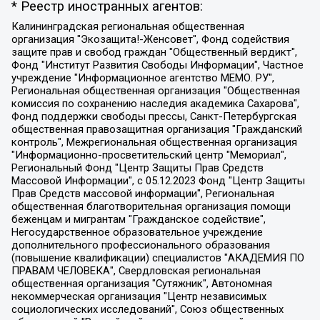
* Реестр иностранных агентов:
Калининградская региональная общественная организация "Экозащита!-Женсовет", Фонд содействия защите прав и свобод граждан "Общественный вердикт", Фонд "Институт Развития Свободы Информации", Частное учреждение "Информационное агентство МЕМО. РУ", Региональная общественная организация "Общественная комиссия по сохранению наследия академика Сахарова", Фонд поддержки свободы прессы, Санкт-Петербургская общественная правозащитная организация "Гражданский контроль", Межрегиональная общественная организация "Информационно-просветительский центр "Мемориал", Региональный Фонд "Центр Защиты Прав Средств Массовой Информации", с 05.12.2023 Фонд "Центр Защиты Прав Средств массовой информации", Региональная общественная благотворительная организация помощи беженцам и мигрантам "Гражданское содействие", Негосударственное образовательное учреждение дополнительного профессионального образования (повышение квалификации) специалистов "АКАДЕМИЯ ПО ПРАВАМ ЧЕЛОВЕКА", Свердловская региональная общественная организация "Сутяжник", Автономная некоммерческая организация "Центр независимых социологических исследований", Союз общественных объединений "Российский исследовательский центр по правам человека", Региональное общественное учреждение научно-информационный центр "МЕМОРИАЛ", Некоммерческая организация "Фонд защиты гласности", Автономная некоммерческая организация "Институт прав человека", Городская общественная организация "Екатеринбургское общество "МЕМОРИАЛ", Городская общественная организация "Рязанское историко-просветительское и правозащитное общество "Мемориал" (Рязанский Мемориал), Челябинский региональный орган общественной самодеятельности – женское общественное объединение "Женщины Евразии", Челябинский региональный орган общественной самодеятельности "Уральская правозащитная группа", Фонд содействия защите здоровья и социальной справедливости имени Андрея Рылькова, Автономная Некоммерческая Организация "Аналитический Центр Юрия Левады", Автономная некоммерческая организация социальной поддержки населения "Проект Апрель", Региональная общественная организация помощи женщинам и детям, находящимся в кризисной ситуации "Информационно-методический центр "Анна", Фонд содействия развитию массовых коммуникаций и правовому просвещению "Так-так-Так", Фонд содействия устойчивому развитию "Серебряная тайга", Свердловский региональный общественный фонд социальных проектов "Новое время", "Idel.Реалии", Кавказ.Реалии, Крым.Реалии, Телеканал Настоящее Время, Татаро-башкирская служба Радио Свобода (Azatliq Radiosi), Радио Свободная Европа/Радио Свобода (PCE/PC), "Сибирь.Реалии", "Фактограф", Благотворительный фонд помощи осужденным и их семьям, Автономная некоммерческая организация "Институт глобализации и социальных движений", Фонд "В защиту прав заключенных", Частное учреждение "Центр поддержки и содействия развитию средств массовой информации", Пензенский региональный общественный благотворительный фонд "Гражданский союз", "Север.Реалии", Некоммерческая организация Фонд "Правовая инициатива", Общество с ограниченной ответственностью "Радио Свободная Европа/Радио Свобода", Чешское информационное агентство "MEDIUM-ORIENT", Красноярская региональная общественная организация "Мы против СПИДа", Камалягин Денис Николаевич, Маркелов Сергей Евгеньевич, Пономарев Лев Александрович, Савицкая Людмила Алексеевна, Автономная некоммерческая организация "Центр по работе с проблемой насилия "НАСИЛИЮ.НЕТ", Межрегиональный профессиональный союз работников здравоохранения "Альянс врачей", Юридическое лицо, зарегистрированное в Латвийской Республике, SIA "Medusa Project" (регистрационный номер 40103797863, дата регистрации 10.06.2014), Некоммерческая организация "Фонд по борьбе с коррупцией", Автономная некоммерческая организация "Институт права и публичной политики", Баданин Роман Сергеевич, Гликин Максим Александрович, Железнова Мария Михайловна, Лукьянова Юлия Сергеевна, Маетная Елизавета Витальевна, Маняхин Петр Борисович, Чуракова Ольга Владимировна, Ярош Юлия Петровна, Юридическое лицо "The Insider SIA", зарегистрированное в Риге, Латвийская Республика (дата регистрации 26.06.2015), являющееся администратором доменного имени интернет-издания "The Insider SIA", https://theins.ru, Постернак Алексей Евгеньевич, Рубин Михаил Аркадьевич, Анин Роман Александрович, Юридическое лицо Istories fonds, зарегистрированное в Латвийской Республике (регистрационный номер 50008295751, дата регистрации 24.02.2020), Великовский Дмитрий Александрович, Долинина Ирина Николаевна, Мароховская Алеся Алексеевна, Шлейнов Роман Юрьевич, Шмагун Олеся Валентиновна, Общество с ограниченной ответственностью "Альтаир 2021", Общество с ограниченной ответственностью "Вега 2021", Общество с ограниченной ответственностью "Главный редактор 2021", Общество с ограниченной ответственностью "Ромашки монолит", Важенков Артем Валерьевич, Ивановская областная общественная организация "Центр гендерных исследований", Гурман Юрий Альбертович, Медиапроект "ОВД-Инфо", Егоров Владимир Владимирович, Жилинский Владимир Александрович, Общество с ограниченной ответственностью "ЗП", Иванова София Юрьевна, Карезина Инна Павловна, Кильтау Екатерина Викторовна, Петров Алексей Викторович, Пискунов Сергей Евгеньевич, Смирнов Сергей Сергеевич, Тихонов Михаил Сергеевич, Общество с ограниченной ответственностью "ЖУРНАЛИСТ-ИНОСТРАННЫЙ АГЕНТ", Арапова Галина Юрьевна, Вольтская Татьяна Анатольевна, Американская компания "Mason G.E.S. Anonymous Foundation" (США), являющаяся владельцем интернет-издания https://mnews.world/, Компания "Stichting Bellingcat", зарегистрированная в Нидерландах (дата регистрации 11.07.2018), Захаров Андрей Вячеславович, Клепиковская Екатерина Дмитриевна, Общество с ограниченной ответственностью "МЕМО", Перл Роман Александрович, Симонов Евгений Алексеевич, Соловьева Елена Анатольевна, Сотников Даниил Владимирович, Сурначева Елизавета Дмитриевна, Автономная некоммерческая организация по защите прав человека и информированию населения "Якутия – Наше Мнение", Общество с ограниченной ответственностью "Москоу диджитал медиа", с 26.01.2023 Общество с ограниченной ответственностью "Чайка Белые сады", Ветошкина Валерия Валерьевна, Заговора Максим Александрович, Межрегиональное общественное движение "Российская ЛГБТ - сеть", Оленичев Максим Владимирович, Павлов Иван Юрьевич, Скворцова Елена Сергеевна, Общество с ограниченной ответственностью "Как бы инагент", Кочетков Игорь Викторович, Общество с ограниченной ответственностью "Честные выборы", Еланчик Олег Александрович, Общество с ограниченной ответственностью "Нобелевский призыв", Гималова Регина Эмилевна, Григорьев Андрей Валерьевич, Григорьева Алина Александровна, Ассоциация по содействию защите прав призывников, альтернативнослужащих и военнослужащих "Правозащитная группа "Гражданин.Армия.Право", Хисамова Регина Фаритовна, Автономная некоммерческая организация по реализации социально-правовых программ "Лилит", Дальневосточное общественное движение "Маяк", Санкт-Петербургская ЛГБТ-инициативная группа "Выход", Инициативная группа ЛГБТ+ "Реверс", Алексеев Андрей Викторович, Бекбулатова Таисия Львовна, Беляев Иван Михайлович, Владыкина Елена Сергеевна, Гельман Марат Александрович, Никульшина Вероника Юрьевна, Толоконникова Надежда Андреевна, Шендерович Виктор Анатольевич, Общество с ограниченной ответственностью "Данное сообщение", Общество с ограниченной ответственностью Издательский дом "Новая глава", Айнбиндер Александра Александровна, Московский комьюнити-центр для ЛГБТ+инициатив, Благотворительный фонд развития филантропии, Deutsche Welle (Германия, Kurt-Schumacher-Strasse 3, 53113 Bonn), Борзунова Мария Михайловна, Воробьев Виктор Викторович, Голубева Анна Львовна, Константинова Алла Михайловна, Малкова Ирина Владимировна, Мурадов Мурад Абдулгалимович, Осетинская Елизавета Николаевна, Понасенков Евгений Николаевич, Ганапольский Матвей Юрьевич, Киселев Евгений Алексеевич, Борухович Ирина Григорьевна, Дремин Иван Тимофеевич, Дубровский Дмитрий Викторович, Красноярская региональная общественная организация поддержки и развития альтернативных образовательных технологий и межкультурных коммуникаций "ИНТЕРРА", Маяковская Екатерина Алексеевна, Фейгин Марк Захарович, Филимонов Андрей Викторович, Дзугкоева Регина Николаевна, Доброхотов Роман Александрович, Дудь Юрий Александрович, Елкин Сергей Владимирович, Кругликов Кирилл Игоревич, Сабунаева Мария Леонидовна, Семенов Алексей Владимирович, Шаинян Карен Багратович, Шульман Екатерина Михайловна, Асафьев Артур Валерьевич, Вахштайн Виктор Семенович, Венедиктов Алексей Алексеевич, Лушникова Екатерина Евгеньевна, Волков Леонид Михайлович, Невзоров Александр Глебович, Пархоменко Сергей Борисович, Сироткин Ярослав Николаевич, Кара-Мурза Владимир Владимирович, Баранова Наталья Владимировна, Гозман Леонид Яковлевич, Кагарлицкий Борис Юльевич, Климарев Михаил Валерьевич, Милов Владимир Станиславович, Автономная некоммерческая организация Краснодарский центр современного искусства "Типография", Моргенштерн Алишер Тагирович, Соболь Любовь Эдуардовна, Общество с ограниченной ответственностью "ЛИЗА НОРМ", Каспаров Гарри Кимович, Ходорковский Михаил Борисович, Общество с ограниченной ответственностью "Апрельские тезисы", Данилович Ирина Брониславовна, Кашин Олег Владимирович, Петров Николай Владимирович, Пивоваров Алексей Владимирович, Соколов Михаил Владимирович, Цветкова Юлия Владимировна, Чичваркин Евгений Александрович, Комитет против пыток/Команда против пыток, Общество с ограниченной ответственностью "Первый научный", Общество с ограниченной ответственностью "Вертолет и ко", Белоцерковская Вероника Борисовна, Кац Максим Евгеньевич, Лазарева Татьяна Юрьевна, Шаведдинов Руслан Табризович, Яшин Илья Валерьевич, Общество с ограниченной ответственностью "Иноагент ААВ", Алешковский Дмитрий Петрович, Альбац Евгения Марковна, Быков Дмитрий Львович, Галямина Юлия Евгеньевна, Лойко Сергей Леонидович, Мартынов Кирилл Константинович, Медведев Сергей Александрович, Крашенинников Федор Геннадиевич, Гордеева Катерина Вл