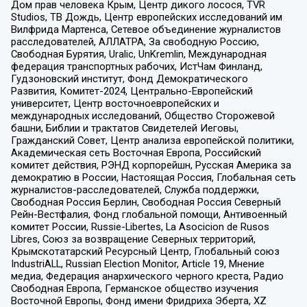
Дом прав человека Крым, Центр дикого лосося, TVR
Studios, ТВ Дождь, Центр европейских исследований им
Вилфрида Мартенса, Сетевое объединение журналистов
расследователей, АЛЛАТРА, За свободную Россию,
Свободная Бурятия, Uralic, UnKremlin, Международная
федерация транспортных рабочих, ИстЧам Финланд,
Гудзоновский институт, Фонд Демократического
Развития, Комитет-2024, Центрально-Европейский
университет, Центр восточноевропейских и
международных исследований, Общество Сторожевой
башни, Библии и трактатов Свидетелей Иеговы,
Гражданский Совет, Центр анализа европейской политики,
Академическая сеть Восточная Европа, Российский
комитет действия, РЭНД корпорейшн, Русская Америка за
демократию в России, Настоящая Россия, Глобальная сеть
журналистов-расследователей, Служба поддержки,
Свободная Россия Берлин, Свободная Россия Северный
Рейн-Вестфалия, Фонд глобальной помощи, Антивоенный
комитет России, Russie-Libertes, La Asocicion de Rusos
Libres, Союз за возвращение Северных территорий,
Крымскотатарский Ресурсный Центр, Глобальный союз
IndustriALL, Russian Election Monitor, Article 19, Мнение
медиа, Федерация анархического черного креста, Радио
Свободная Европа, Германское общество изучения
Восточной Европы, Фонд имени Фридриха Эберта, XZ