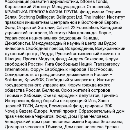
Ассоциация развития журналистики, IStories fonds,
Королевский Институт Международных Отношений,
КРИМСЬКА ПРАВОЗАХИСНА ГРУПА, Фонд имени Генриха
Бёлля, Stichting Bellingcat, Bellingcat Ltd, The Insider, Институт
правовой инициативы Центральной и Восточной Европы,
Фонд Открытой Эстонии, Calvert 22 Foundation, Канадский
украинский конгресс, Институт Макдональда-Лорье,
Украинская национальная федерация Канады,
Декабристы, Международный научный центр им Вудро
Вильсона, Свободная пресса, Возрождение, Всеукраинский
духовный центр , Риддл, Русский антивоенный комитет в
Швеции, Проект Медуза, Фонд Андрея Сахарова, Форум
свободной России, Лига Свободных Наций, Transparеncy
International, Форум Свободных Народов ПостРоссии,
Солидарность с гражданским движением в России –
Solidarus, КрымSOS, Свободный университет, Институт
государственного управления, Форум гражданского
общества Россия, Беллона, Союз жителей островов
Тисима и Хабомаи, Съезд народных депутатов, Гринпис
Интернешнл, Фонд борьбы с коррупцией Инк, Завет
церквей TCCN, Агора, Всемирный фонд природы, BDR
Novaja Gazeta-Europe, Алтай проект, Образовательный дом
прав человека Чернигов, Фонд Дом Прав Человека,
Белорусский дом прав человека имени Бориса Звозскова,
Дом прав человека Тбилиси, Дом прав человека Ереван,