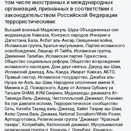
том числе иностранных и международных
организаций, признанных в соответствии с
законодательством Российской Федерации
террористическими:
Высший военный Маджлисуль Шура Объединенных сил
моджахедов Кавказа, Конгресс народов Ичкерии и
Дагестана, База, Асбат аль-Ансар, Священная война,
Исламская группа, Братья-мусульмане, Партия исламского
освобождения, Лашкар-И-Тайба, Исламская группа,
Движение Талибан, Исламская партия Туркестана,
Общество социальных реформ, Общество возрождения
исламского наследия, Дом двух святых, Джунд аш-Шам,
Исламский джихад, Аль-Каида, Имарат Кавказ, АБТО,
Правый сектор, Исламское государство, Джабха аль-
Нусра ли-Ахль аш-Шам, Народное ополчение имени К.
Минина и Д. Пожарского, Аджр от Аллаха Субхану уа
Тагьаля SHAM, АУМ Синрике, Муджахеды джамаата Ат-
Тавхида Валь-Джихад, Чистопольский Джамаат, Рохнамо
ба суи давлати исломи, Террористическое сообщество
Сеть, Катиба Таухид валь-Джихад, Хайят Тахрир аш-Шам,
Ахлю Сунна Валь Джамаа, National Socialism/White Power,
Артподготовка, Религиозная группа “Джамаат “Красный
пахарь”, Колумбайн, Хатлонский джамаат, Мусульманская
религиозная группа п. Кушкуль г. Оренбург, Крымско-