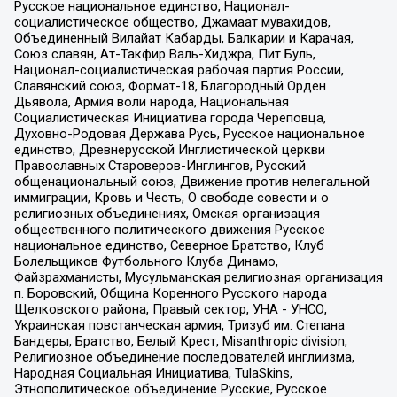
Русское национальное единство, Национал-
социалистическое общество, Джамаат мувахидов,
Объединенный Вилайат Кабарды, Балкарии и Карачая,
Союз славян, Ат-Такфир Валь-Хиджра, Пит Буль,
Национал-социалистическая рабочая партия России,
Славянский союз, Формат-18, Благородный Орден
Дьявола, Армия воли народа, Национальная
Социалистическая Инициатива города Череповца,
Духовно-Родовая Держава Русь, Русское национальное
единство, Древнерусской Инглистической церкви
Православных Староверов-Инглингов, Русский
общенациональный союз, Движение против нелегальной
иммиграции, Кровь и Честь, О свободе совести и о
религиозных объединениях, Омская организация
общественного политического движения Русское
национальное единство, Северное Братство, Клуб
Болельщиков Футбольного Клуба Динамо,
Файзрахманисты, Мусульманская религиозная организация
п. Боровский, Община Коренного Русского народа
Щелковского района, Правый сектор, УНА - УНСО,
Украинская повстанческая армия, Тризуб им. Степана
Бандеры, Братство, Белый Крест, Misanthropic division,
Религиозное объединение последователей инглиизма,
Народная Социальная Инициатива, TulaSkins,
Этнополитическое объединение Русские, Русское