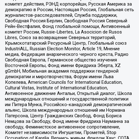
комитет действия, РЭНД корпорейшн, Русская Америка за
демократию в России, Настоящая Россия, Глобальная сеть
журналистов-расследователей, Служба поддержки,
Свободная Россия Берлин, Свободная Россия Северный
Рейн-Вестфалия, Фонд глобальной помощи, Антивоенный
комитет России, Russie-Libertes, La Asocicion de Rusos
Libres, Союз за возвращение Северных территорий,
Крымскотатарский Ресурсный Центр, Глобальный союз
IndustriALL, Russian Election Monitor, Article 19, Мнение
медиа, Федерация анархического черного креста, Радио
Свободная Европа, Германское общество изучения
Восточной Европы, Фонд имени Фридриха Эберта, XZ
gGmbH, Мобильная академия поддержки гендерной
демократии и миротворчества, Форум имени Льва
Копелева, American Councils for International Education,
Cultural Vistas, Institute of International Education,
Антивоенное движение Антальи, Открытый диалог, Школа
международных отношений и государственной политики
им Питера Мунка, Российско-канадский демократический
альянс, Школа международных отношений им Нормана
Патерсона, Центр Гражданских Свобод, Фонд Бориса
Немцова за Свободу, Фонд имени Фридриха Науманна за
свободу, Феминистское антивоенное сопротивление,
Комитет независимости Ингушетии, Прометей, Stop
Occupation of Karelia, Вернись живым, Фридом Хаус, СОТА