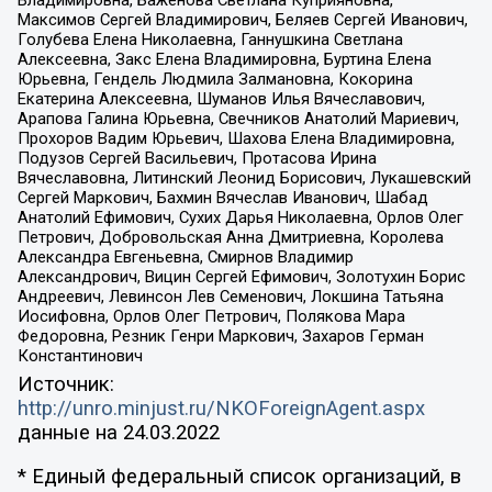
Владимировна, Баженова Светлана Куприяновна,
Максимов Сергей Владимирович, Беляев Сергей Иванович,
Голубева Елена Николаевна, Ганнушкина Светлана
Алексеевна, Закс Елена Владимировна, Буртина Елена
Юрьевна, Гендель Людмила Залмановна, Кокорина
Екатерина Алексеевна, Шуманов Илья Вячеславович,
Арапова Галина Юрьевна, Свечников Анатолий Мариевич,
Прохоров Вадим Юрьевич, Шахова Елена Владимировна,
Подузов Сергей Васильевич, Протасова Ирина
Вячеславовна, Литинский Леонид Борисович, Лукашевский
Сергей Маркович, Бахмин Вячеслав Иванович, Шабад
Анатолий Ефимович, Сухих Дарья Николаевна, Орлов Олег
Петрович, Добровольская Анна Дмитриевна, Королева
Александра Евгеньевна, Смирнов Владимир
Александрович, Вицин Сергей Ефимович, Золотухин Борис
Андреевич, Левинсон Лев Семенович, Локшина Татьяна
Иосифовна, Орлов Олег Петрович, Полякова Мара
Федоровна, Резник Генри Маркович, Захаров Герман
Константинович
Источник:
http://unro.minjust.ru/NKOForeignAgent.aspx
данные на
24.03.2022
* Единый федеральный список организаций, в