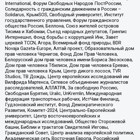
International, Форум Свободных Народов ПостРоссии,
Солидарность с гражданским движением в России –
Solidarus, КрымSOS, Свободный университет, Институт
государственного управления, Форум гражданского
общества Россия, Беллона, Союз жителей островов
Тисима и Хабомаи, Съезд народных депутатов, Гринпис
Интернешнл, Фонд борьбы с коррупцией Инк, Завет
церквей TCCN, Агора, Всемирный фонд природы, BDR
Novaja Gazeta-Europe, Алтай проект, Образовательный дом
прав человека Чернигов, Фонд Дом Прав Человека,
Белорусский дом прав человека имени Бориса Звозскова,
Дом прав человека Тбилиси, Дом прав человека Ереван,
Дом прав человека Крым, Центр дикого лосося, TVR
Studios, ТВ Дождь, Центр европейских исследований им
Вилфрида Мартенса, Сетевое объединение журналистов
расследователей, АЛЛАТРА, За свободную Россию,
Свободная Бурятия, Uralic, UnKremlin, Международная
федерация транспортных рабочих, ИстЧам Финланд,
Гудзоновский институт, Фонд Демократического
Развития, Комитет-2024, Центрально-Европейский
университет, Центр восточноевропейских и
международных исследований, Общество Сторожевой
башни, Библии и трактатов Свидетелей Иеговы,
Гражданский Совет, Центр анализа европейской политики,
Академическая сеть Восточная Европа, Российский