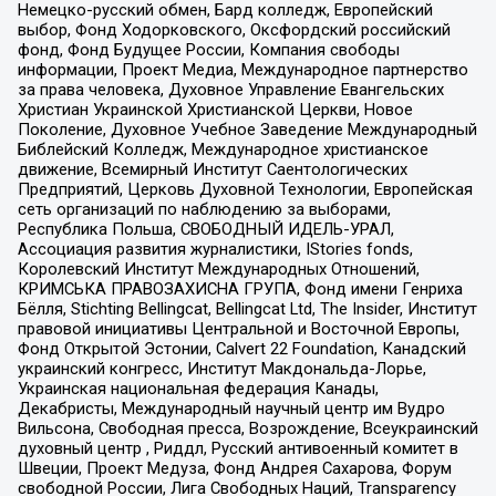
Немецко-русский обмен, Бард колледж, Европейский
выбор, Фонд Ходорковского, Оксфордский российский
фонд, Фонд Будущее России, Компания свободы
информации, Проект Медиа, Международное партнерство
за права человека, Духовное Управление Евангельских
Христиан Украинской Христианской Церкви, Новое
Поколение, Духовное Учебное Заведение Международный
Библейский Колледж, Международное христианское
движение, Всемирный Институт Саентологических
Предприятий, Церковь Духовной Технологии, Европейская
сеть организаций по наблюдению за выборами,
Республика Польша, СВОБОДНЫЙ ИДЕЛЬ-УРАЛ,
Ассоциация развития журналистики, IStories fonds,
Королевский Институт Международных Отношений,
КРИМСЬКА ПРАВОЗАХИСНА ГРУПА, Фонд имени Генриха
Бёлля, Stichting Bellingcat, Bellingcat Ltd, The Insider, Институт
правовой инициативы Центральной и Восточной Европы,
Фонд Открытой Эстонии, Calvert 22 Foundation, Канадский
украинский конгресс, Институт Макдональда-Лорье,
Украинская национальная федерация Канады,
Декабристы, Международный научный центр им Вудро
Вильсона, Свободная пресса, Возрождение, Всеукраинский
духовный центр , Риддл, Русский антивоенный комитет в
Швеции, Проект Медуза, Фонд Андрея Сахарова, Форум
свободной России, Лига Свободных Наций, Transparеncy