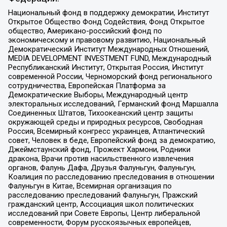
Национальный фонд в поддержку демократии, Институт
Открытое Общество Фонд Содействия, Фонд Открытое
общество, Американо-российский фонд по
экономическому и правовому развитию, Национальный
Демократический Институт Международных Отношений,
MEDIA DEVELOPMENT INVESTMENT FUND, Международный
Республиканский Институт, Открытая Россия, Институт
современной России, Черноморский фонд регионального
сотрудничества, Европейская Платформа за
Демократические Выборы, Международный центр
электоральных исследований, Германский фонд Маршалла
Соединенных Штатов, Тихоокеанский центр защиты
окружающей среды и природных ресурсов, Свободная
Россия, Всемирный конгресс украинцев, Атлантический
совет, Человек в беде, Европейский фонд за демократию,
Джеймстаунский фонд, Прожект Хармони, Родники
дракона, Врачи против насильственного извлечения
органов, Фалунь Дафа, Друзья Фалуньгун, Фалуньгун,
Коалиция по расследованию преследования в отношении
Фалуньгун в Китае, Всемирная организация по
расследованию преследований Фалуньгун, Пражский
гражданский центр, Ассоциация школ политических
исследований при Совете Европы, Центр либеральной
современности, Форум русскоязычных европейцев,