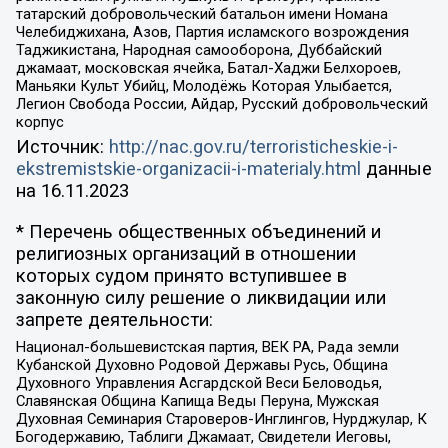
татарский добровольческий батальон имени Номана
Челебиджихана, Азов, Партия исламского возрождения
Таджикистана, Народная самооборона, Дуббайский
джамаат, московская ячейка, Батал-Хаджи Белхороев,
Маньяки Культ Убийц, Молодёжь Которая Улыбается,
Легион Свобода России, Айдар, Русский добровольческий
корпус
Источник:
http://nac.gov.ru/terroristicheskie-i-
ekstremistskie-organizacii-i-materialy.html
данные
на
16.11.2023
* Перечень общественных объединений и
религиозных организаций в отношении
которых судом принято вступившее в
законную силу решение о ликвидации или
запрете деятельности:
Национал-большевистская партия, ВЕК РА, Рада земли
Кубанской Духовно Родовой Державы Русь, Община
Духовного Управления Асгардской Веси Беловодья,
Славянская Община Капища Веды Перуна, Мужская
Духовная Семинария Староверов-Инглингов, Нурджулар, К
Богодержавию, Таблиги Джамаат, Свидетели Иеговы,