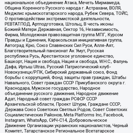
национальное объединение Атака, Мечеть Мирмамеда,
Община Коренного Русского народа г. Астрахани, ВОЛЯ,
Меджлис крымскотатарского народа, Рубеж Севера, ТОЙС,
О противодействии экстремистской деятельности,
РЕВТАТПОД, Артподготовка, Штольц, В честь иконы
Божией Матери Державная, Сектор 16, Независимость,
Фирма, Молодежная правозащитная группа МПГ, Курсом
Правды и Единения, Каракольская инициативная группа,
Автоград Крю, Союз Славянских Сил Руси, Алля-Аят,
Благотворительный пансионат Ак Умут, Русская
республика Русь, Арестантское уголовное единство,
Башкорт, Нация и свобода, Нация и свобода, W.H.С., Фалунь
Дафа, Иртыш Ultras, Русский Патриотический клуб-
Новокузнецк/РПК, Сибирский державный союз, Фонд
борьбы с коррупцией, Фонд защиты прав граждан, Штабы
Навального, Совет граждан СССР Прикубанского округа г.
Краснодара, Мужское государство, Народное
объединение русского движения, Народное движение
Адат, Народный совет граждан РСФСР СССР
Архангельской области, Проект Штурм, Граждане СССР,
Держава Союз Советских Светлых Родов, Совет Советских
Социалистических Районов, Meta Platforms Inc, Facebook,
Instagram, WhatsApp, СИЧ-С14, Добровольческое
Движение Организации украинских националистов, Черный
Комитет, Татарстанское Региональное Всетатарское