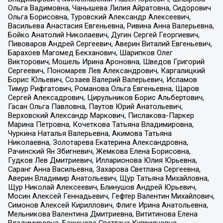
Ольга Вадимовна, Чанышева Лилия Айратовна, Сидорович
Ольга Борисовна, Туровский Александр Алексеевич,
Васильева Анастасия Евгеньевна, Ривина Анна Валерьевна,
Бойко Анатолий Николаевич, Дугин Сергей Георгиевич,
Пивоваров Андрей Сергеевич, Аверин Виталий Евгеньевич,
Барахоев Магомед Бекханович, Шарипков Олег
Викторович, Мошель Ирина Ароновна, Шведов Григорий
Сергеевич, Пономарев Лев Александрович, Каргалицкий
Борис Юльевич, Созаев Валерий Валерьевич, Исламов
Тимур Рифгатович, Романова Ольга Евгеньевна, Щаров
Сергей Алексадрович, Цирульников Борис Альбертович,
Гасан Ольга Павловна, Паутов Юрий Анатольевич,
Верховский Александр Маркович, Пислакова-Паркер
Марина Петровна, Кочеткова Татьяна Владимировна,
Чуркина Наталья Валерьевна, Акимова Татьяна
Николаевна, Золотарева Екатерина Александровна,
Рачинский Ян Збигневич, Жемкова Елена Борисовна,
Гудков Лев Дмитриевич, Илларионова Юлия Юрьевна,
Саранг Анна Васильевна, Захарова Светлана Сергеевна,
Аверин Владимир Анатольевич, Щур Татьяна Михайловна,
Щур Николай Алексеевич, Блинушов Андрей Юрьевич,
Мосин Алексей Геннадьевич, Гефтер Валентин Михайлович,
Симонов Алексей Кириллович, Флиге Ирина Анатольевна,
Мельникова Валентина Дмитриевна, Вититинова Елена