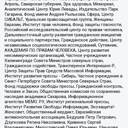
Апрель, Самарская губерния, Эра здоровья, Мемориал,
Аналитический Центр Юрия Левады, Издательство Парк
Гагарина, Фонд имени Андрея Рылькова, Сфера, Центр
СИБАЛЬТ, Уральская правозащитная группа, Женщины
Евразии, Институт прав человека, Фонд защиты гласности,
Российский исследовательский центр по правам человека,
Дальневосточный центр развития гражданских инициатив
и социального партнерства, Гражданское действие, Центр
независимых социологических исследований, Сутяжник,
АКАДЕМИЯ ПО ПРАВАМ ЧЕЛОВЕКА, Центр развития
некоммерческих организаций, Частное учреждение в
Калининграде Совета Министров северных стран,
Гражданское содействие, Трансперенси Интернешнл-Р,
Центр Защиты Прав Средств Массовой Информации,
Институт развития прессы - Сибирь, Частное учреждение в
Санкт-Петербурге Совета Министров Северных Стран,
Фонд поддержки свободы прессы, Гражданский контроль,
Человек и Закон, Общественная комиссия по сохранению
наследия академика Сахарова, Информационное
агентство МЕМО. РУ, Институт региональной прессы,
Институт Развития Свободы Информации, Экозащита!-
Женсовет, Общественный вердикт, Евразийская
антимонопольная ассоциация, Бедушев Петр Петрович,
Дзугкоева Регина Николаевна, Кривенко Сергей
Владимирович, Милославский Павел Юрьевич, Шнырова