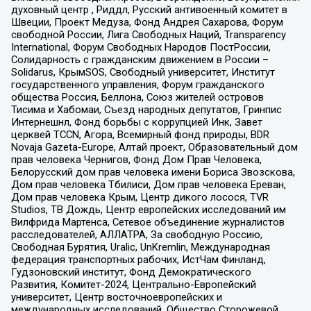
духовный центр , Риддл, Русский антивоенный комитет в
Швеции, Проект Медуза, Фонд Андрея Сахарова, Форум
свободной России, Лига Свободных Наций, Transparеncy
International, Форум Свободных Народов ПостРоссии,
Солидарность с гражданским движением в России –
Solidarus, КрымSOS, Свободный университет, Институт
государственного управления, Форум гражданского
общества Россия, Беллона, Союз жителей островов
Тисима и Хабомаи, Съезд народных депутатов, Гринпис
Интернешнл, Фонд борьбы с коррупцией Инк, Завет
церквей TCCN, Агора, Всемирный фонд природы, BDR
Novaja Gazeta-Europe, Алтай проект, Образовательный дом
прав человека Чернигов, Фонд Дом Прав Человека,
Белорусский дом прав человека имени Бориса Звозскова,
Дом прав человека Тбилиси, Дом прав человека Ереван,
Дом прав человека Крым, Центр дикого лосося, TVR
Studios, ТВ Дождь, Центр европейских исследований им
Вилфрида Мартенса, Сетевое объединение журналистов
расследователей, АЛЛАТРА, За свободную Россию,
Свободная Бурятия, Uralic, UnKremlin, Международная
федерация транспортных рабочих, ИстЧам Финланд,
Гудзоновский институт, Фонд Демократического
Развития, Комитет-2024, Центрально-Европейский
университет, Центр восточноевропейских и
международных исследований, Общество Сторожевой