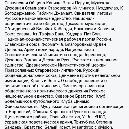
Славянская Община Капища Веды Перуна, Мужская
Духовная Семинария Староверов-Инглингов, Нурджулар, К
Богодержавию, Таблиги Джамаат, Свидетели Иеговы,
Русское национальное единство, Национал-
социалистическое общество, Джамаат мувахидов,
Объединенный Вилайат Кабарды, Балкарии и Карачая,
Союз славян, Ат-Такфир Валь-Хиджра, Пит Буль,
Национал-социалистическая рабочая партия России,
Славянский союз, Формат-18, Благородный Орден
Дьявола, Армия воли народа, Национальная
Социалистическая Инициатива города Череповца,
Духовно-Родовая Держава Русь, Русское национальное
единство, Древнерусской Инглистической церкви
Православных Староверов-Инглингов, Русский
общенациональный союз, Движение против нелегальной
иммиграции, Кровь и Честь, О свободе совести и о
религиозных объединениях, Омская организация
общественного политического движения Русское
национальное единство, Северное Братство, Клуб
Болельщиков Футбольного Клуба Динамо,
Файзрахманисты, Мусульманская религиозная организация
п. Боровский, Община Коренного Русского народа
Щелковского района, Правый сектор, УНА - УНСО,
Украинская повстанческая армия, Тризуб им. Степана
Бандеры, Братство, Белый Крест, Misanthropic division,