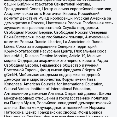
башни, Библии и трактатов Свидетелей Иеговы,
Гражданский Совет, Центр анализа европейской политики,
Академическая сеть Восточная Европа, Российский
комитет действия, РЭНД корпорейшн, Русская Америка за
демократию в России, Настоящая Россия, Глобальная сеть
журналистов-расследователей, Служба поддержки,
Свободная Россия Берлин, Свободная Россия Северный
Рейн-Вестфалия, Фонд глобальной помощи, Антивоенный
комитет России, Russie-Libertes, La Asocicion de Rusos
Libres, Союз за возвращение Северных территорий,
Крымскотатарский Ресурсный Центр, Глобальный союз
IndustriALL, Russian Election Monitor, Article 19, Мнение
медиа, Федерация анархического черного креста, Радио
Свободная Европа, Германское общество изучения
Восточной Европы, Фонд имени Фридриха Эберта, XZ
gGmbH, Мобильная академия поддержки гендерной
демократии и миротворчества, Форум имени Льва
Копелева, American Councils for International Education,
Cultural Vistas, Institute of International Education,
Антивоенное движение Антальи, Открытый диалог, Школа
международных отношений и государственной политики
им Питера Мунка, Российско-канадский демократический
альянс, Школа международных отношений им Нормана
Патерсона, Центр Гражданских Свобод, Фонд Бориса
Немцова за Свободу, Фонд имени Фридриха Науманна за