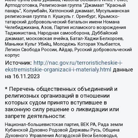
Артподготовка, Религиозная группа “Джамаат “Красный
пахарь”, Колумбайн, Хатлонский джамаат, Мусульманская
религиозная группа п. Кушкуль г. Оренбург, Крымско-
татарский добровольческий батальон имени Номана
Челебиджихана, Азов, Партия исламского возрождения
Таджикистана, Народная самооборона, Дуббайский
джамаат, московская ячейка, Батал-Хаджи Белхороев,
Маньяки Культ Убийц, Молодёжь Которая Улыбается,
Легион Свобода России, Айдар, Русский добровольческий
корпус
Источник:
http://nac.gov.ru/terroristicheskie-i-
ekstremistskie-organizacii-i-materialy.html
данные
на
16.11.2023
* Перечень общественных объединений и
религиозных организаций в отношении
которых судом принято вступившее в
законную силу решение о ликвидации или
запрете деятельности:
Национал-большевистская партия, ВЕК РА, Рада земли
Кубанской Духовно Родовой Державы Русь, Община
Духовного Управления Асгардской Веси Беловодья,