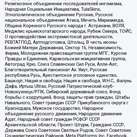
Религиозное объединение последователей инглиизма,
Народная Социальная Инициатива, TulaSkins,
Этнополитическое объединение Русские, Русское
национальное объединение Атака, Мечеть Мирмамеда,
Община Коренного Русского народа г. Астрахани, ВОЛЯ,
Меджлис крымскотатарского народа, Рубеж Севера, ТОЙС,
О противодействии экстремистской деятельности,
РЕВТАТПОД, Артподготовка, Штольц, В честь иконы
Божией Матери Державная, Сектор 16, Независимость,
Фирма, Молодежная правозащитная группа МПГ, Курсом
Правды и Единения, Каракольская инициативная группа,
Автоград Крю, Союз Славянских Сил Руси, Алля-Аят,
Благотворительный пансионат Ак Умут, Русская
республика Русь, Арестантское уголовное единство,
Башкорт, Нация и свобода, Нация и свобода, W.H.С., Фалунь
Дафа, Иртыш Ultras, Русский Патриотический клуб-
Новокузнецк/РПК, Сибирский державный союз, Фонд
борьбы с коррупцией, Фонд защиты прав граждан, Штабы
Навального, Совет граждан СССР Прикубанского округа г.
Краснодара, Мужское государство, Народное
объединение русского движения, Народное движение
Адат, Народный совет граждан РСФСР СССР
Архангельской области, Проект Штурм, Граждане СССР,
Держава Союз Советских Светлых Родов, Совет Советских
Социалистических Районов, Meta Platforms Inc, Facebook,