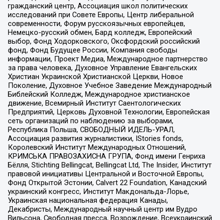
гражданский центр, Ассоциация школ политических
исследований при Совете Европы, Центр либеральной
современности, Форум русскоязычных европейцев,
Немецко-русский обмен, Бард колледж, Европейский
выбор, Фонд Ходорковского, Оксфордский российский
фонд, Фонд Будущее России, Компания свободы
информации, Проект Медиа, Международное партнерство
за права человека, Духовное Управление Евангельских
Христиан Украинской Христианской Церкви, Новое
Поколение, Духовное Учебное Заведение Международный
Библейский Колледж, Международное христианское
движение, Всемирный Институт Саентологических
Предприятий, Церковь Духовной Технологии, Европейская
сеть организаций по наблюдению за выборами,
Республика Польша, СВОБОДНЫЙ ИДЕЛЬ-УРАЛ,
Ассоциация развития журналистики, IStories fonds,
Королевский Институт Международных Отношений,
КРИМСЬКА ПРАВОЗАХИСНА ГРУПА, Фонд имени Генриха
Бёлля, Stichting Bellingcat, Bellingcat Ltd, The Insider, Институт
правовой инициативы Центральной и Восточной Европы,
Фонд Открытой Эстонии, Calvert 22 Foundation, Канадский
украинский конгресс, Институт Макдональда-Лорье,
Украинская национальная федерация Канады,
Декабристы, Международный научный центр им Вудро
Вильсона, Свободная пресса, Возрождение, Всеукраинский