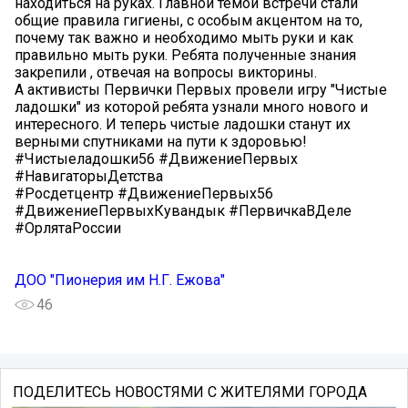
находиться на руках. Главной темой встречи стали
общие правила гигиены, с особым акцентом на то,
почему так важно и необходимо мыть руки и как
правильно мыть руки. Ребята полученные знания
закрепили , отвечая на вопросы викторины.
А активисты Первички Первых провели игру "Чистые
ладошки" из которой ребята узнали много нового и
интересного. И теперь чистые ладошки станут их
верными спутниками на пути к здоровью!
#Чистыеладошки56 #ДвижениеПервых
#НавигаторыДетства
#Росдетцентр #ДвижениеПервых56
#ДвижениеПервыхКувандык #ПервичкаВДеле
#ОрлятаРоссии
ДОО "Пионерия им Н.Г. Ежова"
46
ПОДЕЛИТЕСЬ НОВОСТЯМИ С ЖИТЕЛЯМИ ГОРОДА