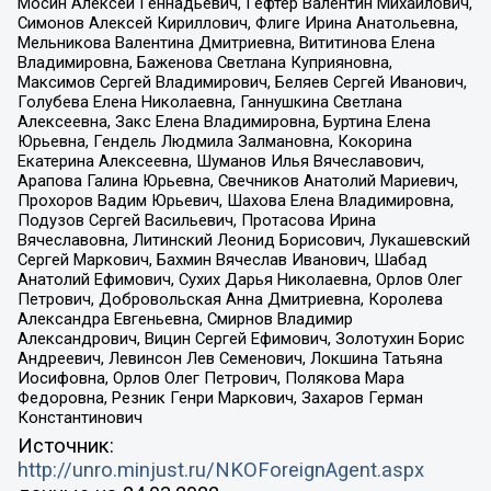
Мосин Алексей Геннадьевич, Гефтер Валентин Михайлович,
Симонов Алексей Кириллович, Флиге Ирина Анатольевна,
Мельникова Валентина Дмитриевна, Вититинова Елена
Владимировна, Баженова Светлана Куприяновна,
Максимов Сергей Владимирович, Беляев Сергей Иванович,
Голубева Елена Николаевна, Ганнушкина Светлана
Алексеевна, Закс Елена Владимировна, Буртина Елена
Юрьевна, Гендель Людмила Залмановна, Кокорина
Екатерина Алексеевна, Шуманов Илья Вячеславович,
Арапова Галина Юрьевна, Свечников Анатолий Мариевич,
Прохоров Вадим Юрьевич, Шахова Елена Владимировна,
Подузов Сергей Васильевич, Протасова Ирина
Вячеславовна, Литинский Леонид Борисович, Лукашевский
Сергей Маркович, Бахмин Вячеслав Иванович, Шабад
Анатолий Ефимович, Сухих Дарья Николаевна, Орлов Олег
Петрович, Добровольская Анна Дмитриевна, Королева
Александра Евгеньевна, Смирнов Владимир
Александрович, Вицин Сергей Ефимович, Золотухин Борис
Андреевич, Левинсон Лев Семенович, Локшина Татьяна
Иосифовна, Орлов Олег Петрович, Полякова Мара
Федоровна, Резник Генри Маркович, Захаров Герман
Константинович
Источник:
http://unro.minjust.ru/NKOForeignAgent.aspx