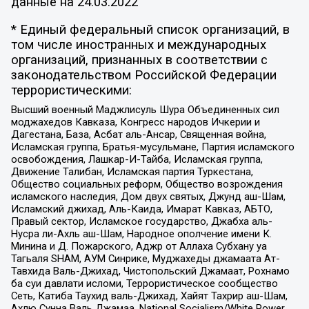
данные на
24.03.2022
* Единый федеральный список организаций, в
том числе иностранных и международных
организаций, признанных в соответствии с
законодательством Российской Федерации
террористическими:
Высший военный Маджлисуль Шура Объединенных сил
моджахедов Кавказа, Конгресс народов Ичкерии и
Дагестана, База, Асбат аль-Ансар, Священная война,
Исламская группа, Братья-мусульмане, Партия исламского
освобождения, Лашкар-И-Тайба, Исламская группа,
Движение Талибан, Исламская партия Туркестана,
Общество социальных реформ, Общество возрождения
исламского наследия, Дом двух святых, Джунд аш-Шам,
Исламский джихад, Аль-Каида, Имарат Кавказ, АБТО,
Правый сектор, Исламское государство, Джабха аль-
Нусра ли-Ахль аш-Шам, Народное ополчение имени К.
Минина и Д. Пожарского, Аджр от Аллаха Субхану уа
Тагьаля SHAM, АУМ Синрике, Муджахеды джамаата Ат-
Тавхида Валь-Джихад, Чистопольский Джамаат, Рохнамо
ба суи давлати исломи, Террористическое сообщество
Сеть, Катиба Таухид валь-Джихад, Хайят Тахрир аш-Шам,
Ахлю Сунна Валь Джамаа, National Socialism/White Power,