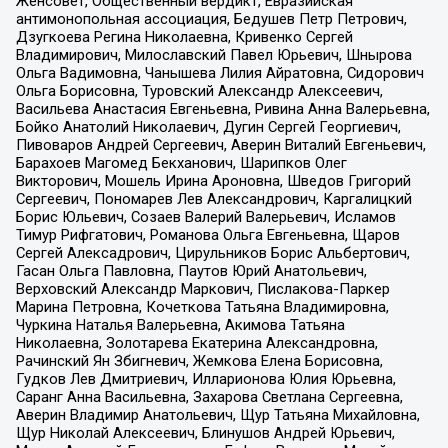
Женсовет, Общественный вердикт, Евразийская
антимонопольная ассоциация, Бедушев Петр Петрович,
Дзугкоева Регина Николаевна, Кривенко Сергей
Владимирович, Милославский Павел Юрьевич, Шнырова
Ольга Вадимовна, Чанышева Лилия Айратовна, Сидорович
Ольга Борисовна, Туровский Александр Алексеевич,
Васильева Анастасия Евгеньевна, Ривина Анна Валерьевна,
Бойко Анатолий Николаевич, Дугин Сергей Георгиевич,
Пивоваров Андрей Сергеевич, Аверин Виталий Евгеньевич,
Барахоев Магомед Бекханович, Шарипков Олег
Викторович, Мошель Ирина Ароновна, Шведов Григорий
Сергеевич, Пономарев Лев Александрович, Каргалицкий
Борис Юльевич, Созаев Валерий Валерьевич, Исламов
Тимур Рифгатович, Романова Ольга Евгеньевна, Щаров
Сергей Алексадрович, Цирульников Борис Альбертович,
Гасан Ольга Павловна, Паутов Юрий Анатольевич,
Верховский Александр Маркович, Пислакова-Паркер
Марина Петровна, Кочеткова Татьяна Владимировна,
Чуркина Наталья Валерьевна, Акимова Татьяна
Николаевна, Золотарева Екатерина Александровна,
Рачинский Ян Збигневич, Жемкова Елена Борисовна,
Гудков Лев Дмитриевич, Илларионова Юлия Юрьевна,
Саранг Анна Васильевна, Захарова Светлана Сергеевна,
Аверин Владимир Анатольевич, Щур Татьяна Михайловна,
Щур Николай Алексеевич, Блинушов Андрей Юрьевич,