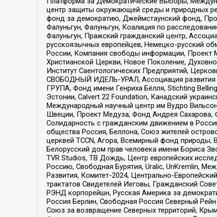
Платформа за Демократические Выборы, Междуна
центр защиты окружающей среды и природных ресу
фонд за демократию, Джеймстаунский фонд, Прож
Фалуньгун, Фалуньгун, Коалиция по расследован
Фалуньгун, Пражский гражданский центр, Ассоци
русскоязычных европейцев, Немецко-русский об
России, Компания свободы информации, Проект М
Христианской Церкви, Новое Поколение, Духовн
Институт Саентологических Предприятий, Церков
СВОБОДНЫЙ ИДЕЛЬ-УРАЛ, Ассоциация развития ж
ГРУПА, Фонд имени Генриха Бёлля, Stichting Bellin
Эстонии, Calvert 22 Foundation, Канадский укра
Международный научный центр им Вудро Вильсона
Швеции, Проект Медуза, Фонд Андрея Сахарова, Ф
Солидарность с гражданским движением в России 
общества Россия, Беллона, Союз жителей острово
церквей TCCN, Агора, Всемирный фонд природы, B
Белорусский дом прав человека имени Бориса Зво
TVR Studios, ТВ Дождь, Центр европейских иссл
Россию, Свободная Бурятия, Uralic, UnKremlin, 
Развития, Комитет-2024, Центрально-Европейски
трактатов Свидетелей Иеговы, Гражданский Совет
РЭНД корпорейшн, Русская Америка за демократи
Россия Берлин, Свободная Россия Северный Рейн-В
Союз за возвращение Северных территорий, Крымско