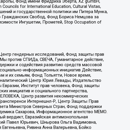
Европы, Фонд имени Фридриха Эберта, XZ gGmbH,
ls for International Education, Cultural Vistas,
ошений и государственной политики им Питера Мунка,
 Гражданских Свобод, Фонд Бориса Немцова за
имости Ингушетии, Прометей, Stop Occupation of
 Центр гендерных исследований, Фонд защиты прав
 Мы против СПИДа, СВЕЧА, Гуманитарное действие,
ддержки и содействия развитию средств массовой
р социально-информационных инициатив Действие,
 и их семьям, Фонд Тольятти, Новое время,
, Аналитический Центр Юрия Левады, Издательство
 Евразии, Институт прав человека, Фонд защиты
ких инициатив и социального партнерства,
ЕЛОВЕКА, Центр развития некоммерческих
 Трансперенси Интернешнл-Р, Центр Защиты Прав
овета Министров Северных Стран, Фонд поддержки
адемика Сахарова, Информационное агентство МЕМО.
ый вердикт, Евразийская антимонопольная
кий Павел Юрьевич, Шнырова Ольга Вадимовна,
 Евгеньевна, Ривина Анна Валерьевна, Бойко