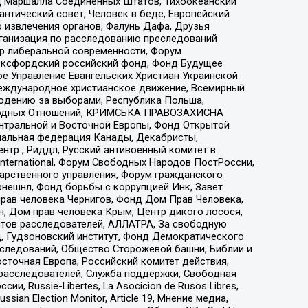
 Маршалла Соединенных Штатов, Тихоокеанский
нтический совет, Человек в беде, Европейский
 извлечения органов, Фалунь Дафа, Друзья
рганизация по расследованию преследований
тр либеральной современности, Форум
 Оксфордский российский фонд, Фонд Будущее
е Управление Евангельских Христиан Украинской
еждународное христианское движение, Всемирный
людению за выборами, Республика Польша,
народных Отношений, КРИМСЬКА ПРАВОЗАХИСНА
ы Центральной и Восточной Европы, Фонд Открытой
иональная федерация Канады, Декабристы,
тр , Риддл, Русский антивоенный комитет в
nternational, Форум Свободных Народов ПостРоссии,
дарственного управления, Форум гражданского
рнешнл, Фонд борьбы с коррупцией Инк, Завет
прав человека Чернигов, Фонд Дом Прав Человека,
н, Дом прав человека Крым, Центр дикого лосося,
стов расследователей, АЛЛАТРА, За свободную
д, Гудзоновский институт, Фонд Демократического
сследований, Общество Сторожевой башни, Библии и
сточная Европа, Российский комитет действия,
-расследователей, Служба поддержки, Свободная
 Russie-Libertes, La Asocicion de Rusos Libres,
an Election Monitor, Article 19, Мнение медиа,