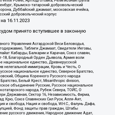
/White Power, Артподготовка, Религиозная группа
Оренбург, Крымско-татарский добровольческий
орона, Дуббайский джамаат, московская ячейка,
усский добровольческий корпус
 на
16.11.2023
судом принято вступившее в законную
вного Управления Асгардской Веси Беловодья,
годержавию, Таблиги Джамаат, Свидетели Иеговы,
айат Кабарды, Балкарии и Карачая, Союз славян,
т-18, Благородный Орден Дьявола, Армия воли
ое национальное единство, Древнерусской
 нелегальной иммиграции, Кровь и Честь, О
усское национальное единство, Северное Братство,
ровский, Община Коренного Русского народа
атство, Белый Крест, Misanthropic division,
еское объединение Русские, Русское национальное
котатарского народа, Рубеж Севера, ТОЙС, О
ри Державная, Сектор 16, Независимость, Фирма,
д Крю, Союз Славянских Сил Руси, Алля-Аят,
я и свобода, Нация и свобода, W.H.С., Фалунь Дафа,
рупцией, Фонд защиты прав граждан, Штабы
ение русского движения, Народное движение Адат,