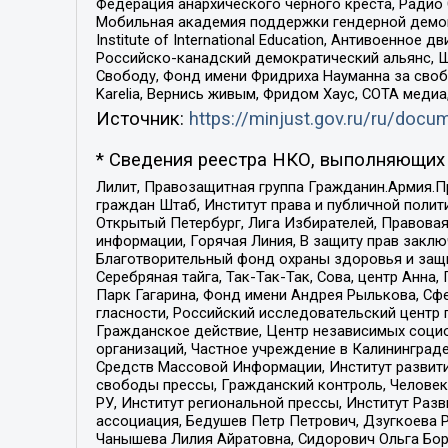
Федерация анархического черного креста, Радио
Мобильная академия поддержки гендерной демократи
Institute of International Education, Антивоенн
Российско-канадский демократический альянс, 
Свободу, Фонд имени Фридриха Науманна за свобо
Karelia, Вернись живым, Фридом Хаус, СОТА меди
Источник:
https://minjust.gov.ru/ru/doc
* Сведения реестра НКО, выполняющих 
Лилит, Правозащитная группа Гражданин.Армия.П
граждан Штаб, Институт права и публичной поли
Открытый Петербург, Лига Избирателей, Правова
информации, Горячая Линия, В защиту прав закл
Благотворительный фонд охраны здоровья и защи
Серебряная тайга, Так-Так-Так, Сова, центр Анн
Парк Гагарина, Фонд имени Андрея Рылькова, Сф
гласности, Российский исследовательский центр 
Гражданское действие, Центр независимых соци
организаций, Частное учреждение в Калининград
Средств Массовой Информации, Институт развити
свободы прессы, Гражданский контроль, Человек
РУ, Институт региональной прессы, Институт Ра
ассоциация, Бедушев Петр Петрович, Дзугкоева 
Чанышева Лилия Айратовна, Сидорович Ольга Бори