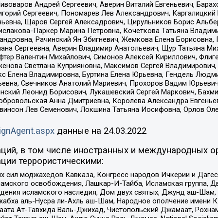
Пивоваров Андрей Сергеевич, Аверин Виталий Евгеньевич, Бара
горий Сергеевич, Пономарев Лев Александрович, Каргалицкий 
ньевна, Щаров Сергей Алексадрович, Цирульников Борис Альбер
ислакова-Паркер Марина Петровна, Кочеткова Татьяна Владими
сандровна, Рачинский Ян Збигневич, Жемкова Елена Борисовна,
лана Сергеевна, Аверин Владимир Анатольевич, Щур Татьяна М
фтер Валентин Михайлович, Симонов Алексей Кириллович, Флиг
женова Светлана Куприяновна, Максимов Сергей Владимирович, 
кс Елена Владимировна, Буртина Елена Юрьевна, Гендель Людм
евна, Свечников Анатолий Мариевич, Прохоров Вадим Юрьевич
инский Леонид Борисович, Лукашевский Сергей Маркович, Бахм
Добровольская Анна Дмитриевна, Королева Александра Евгенье
евинсон Лев Семенович, Локшина Татьяна Иосифовна, Орлов Ол
ignAgent.aspx
данные на
24.03.2022
ций, в том числе иностранных и международных ор
ции террористическими:
ил моджахедов Кавказа, Конгресс народов Ичкерии и Дагеста
ламского освобождения, Лашкар-И-Тайба, Исламская группа, Дв
ения исламского наследия, Дом двух святых, Джунд аш-Шам, 
жабха аль-Нусра ли-Ахль аш-Шам, Народное ополчение имени К.
ата Ат-Тавхида Валь-Джихад, Чистопольский Джамаат, Рохнам