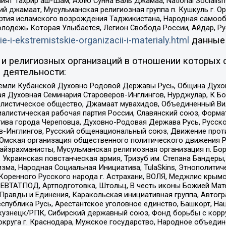
ят Тахрир аш-Шам, Ахлю Сунна Валь Джамаа, National Socialism
ий джамаат, Мусульманская религиозная группа п. Кушкуль г. 
ртия исламского возрождения Таджикистана, Народная самооб
олодёжь Которая Улыбается, Легион Свобода России, Айдар, Р
ie-i-ekstremistskie-organizacii-i-materialy.html
данные
и религиозных организаций в отношении которых 
 деятельности:
земли Кубанской Духовно Родовой Державы Русь, Община Духо
 Духовная Семинария Староверов-Инглингов, Нурджулар, К Бо
листическое общество, Джамаат мувахидов, Объединенный Вил
иалистическая рабочая партия России, Славянский союз, Форма
ива города Череповца, Духовно-Родовая Держава Русь, Русск
-Инглингов, Русский общенациональный союз, Движение против
 Омская организация общественного политического движения Р
йзрахманисты, Мусульманская религиозная организация п. Бо
краинская повстанческая армия, Тризуб им. Степана Бандеры, Бр
зма, Народная Социальная Инициатива, TulaSkins, Этнополитич
оренного Русского народа г. Астрахани, ВОЛЯ, Меджлис крымс
РЕВТАТПОД, Артподготовка, Штольц, В честь иконы Божией Мате
равды и Единения, Каракольская инициативная группа, Автогра
спублика Русь, Арестантское уголовное единство, Башкорт, Наци
окузнецк/РПК, Сибирский державный союз, Фонд борьбы с кор
округа г. Краснодара, Мужское государство, Народное объедин