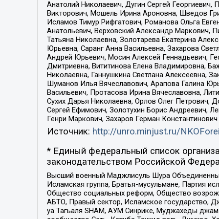
Анатолий Николаевич, Дугин Сергей Георгиевич, 
Викторович, Мошель Ирина Ароновна, Шведов Гри
Исламов Тимур Рифгатович, Романова Ольга Евге
Анатольевич, Верховский Александр Маркович, П
Татьяна Николаевна, Золотарева Екатерина Алек
Юрьевна, Саранг Анна Васильевна, Захарова Свет
Андрей Юрьевич, Мосин Алексей Геннадьевич, Ге
Дмитриевна, Вититинова Елена Владимировна, Ба
Николаевна, Ганнушкина Светлана Алексеевна, За
Шуманов Илья Вячеславович, Арапова Галина Юрь
Васильевич, Протасова Ирина Вячеславовна, Лит
Сухих Дарья Николаевна, Орлов Олег Петрович, 
Сергей Ефимович, Золотухин Борис Андреевич, Л
Генри Маркович, Захаров Герман Константинович
Источник:
http://unro.minjust.ru/NKOFore
* Единый федеральный список организа
законодательством Российской Федера
Высший военный Маджлисуль Шура Объединенных с
Исламская группа, Братья-мусульмане, Партия ис
Общество социальных реформ, Общество возрожд
АБТО, Правый сектор, Исламское государство, Д
уа Тагьаля SHAM, АУМ Синрике, Муджахеды джама