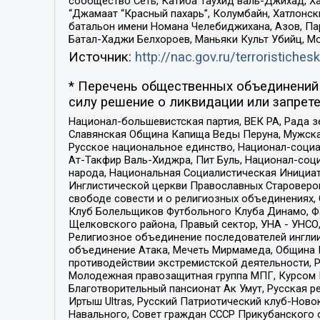
сообщество Сеть, Катиба Таухид валь-Джихад, Хай
“Джамаат “Красный пахарь”, Колумбайн, Хатлонск
батальон имени Номана Челебиджихана, Азов, Па
Батал-Хаджи Белхороев, Маньяки Культ Убийц, М
Источник:
http://nac.gov.ru/terroristichesk
* Перечень общественных объединений 
силу решение о ликвидации или запрете
Национал-большевистская партия, ВЕК РА, Рада 
Славянская Община Капища Веды Перуна, Мужская
Русское национальное единство, Национал-социа
Ат-Такфир Валь-Хиджра, Пит Буль, Национал-соц
народа, Национальная Социалистическая Инициат
Инглистической церкви Православных Староверов
свободе совести и о религиозных объединениях,
Клуб Болельщиков Футбольного Клуба Динамо, Фа
Щелковского района, Правый сектор, УНА - УНСО, У
Религиозное объединение последователей инглии
объединение Атака, Мечеть Мирмамеда, Община К
противодействии экстремистской деятельности, 
Молодежная правозащитная группа МПГ, Курсом П
Благотворительный пансионат Ак Умут, Русская ре
Иртыш Ultras, Русский Патриотический клуб-Нов
Навального, Совет граждан СССР Прикубанского 