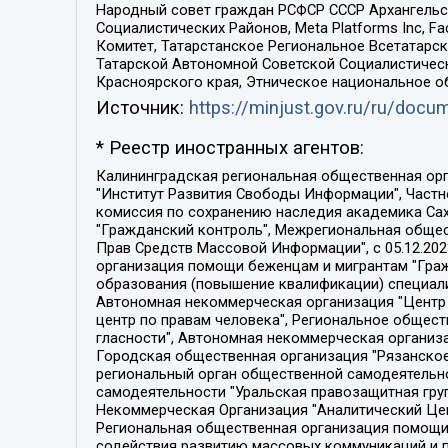
Народный совет граждан РСФСР СССР Архангельск
Социалистических Районов, Meta Platforms Inc, 
Комитет, Татарстанское Региональное Всетатар
Татарской Автономной Советской Социалистическ
Красноярского края, Этническое национальное о
Источник:
https://minjust.gov.ru/ru/doc
* Реестр иностранных агентов:
Калининградская региональная общественная организация "Экозащита!-Женсовет", Фонд содействия защите прав и свобод граждан "Общественный вердикт", Фонд "Институт Развития Свободы Информации", Частное учреждение "Информационное агентство МЕМО. РУ", Региональная общественная организация "Общественная комиссия по сохранению наследия академика Сахарова", Фонд поддержки свободы прессы, Санкт-Петербургская общественная правозащитная организация "Гражданский контроль", Межрегиональная общественная организация "Информационно-просветительский центр "Мемориал", Региональный Фонд "Центр Защиты Прав Средств Массовой Информации", с 05.12.2023 Фонд "Центр Защиты Прав Средств массовой информации", Региональная общественная благотворительная организация помощи беженцам и мигрантам "Гражданское содействие", Негосударственное образовательное учреждение дополнительного профессионального образования (повышение квалификации) специалистов "АКАДЕМИЯ ПО ПРАВАМ ЧЕЛОВЕКА", Свердловская региональная общественная организация "Сутяжник", Автономная некоммерческая организация "Центр независимых социологических исследований", Союз общественных объединений "Российский исследовательский центр по правам человека", Региональное общественное учреждение научно-информационный центр "МЕМОРИАЛ", Некоммерческая организация "Фонд защиты гласности", Автономная некоммерческая организация "Институт прав человека", Городская общественная организация "Екатеринбургское общество "МЕМОРИАЛ", Городская общественная организация "Рязанское историко-просветительское и правозащитное общество "Мемориал" (Рязанский Мемориал), Челябинский региональный орган общественной самодеятельности – женское общественное объединение "Женщины Евразии", Челябинский региональный орган общественной самодеятельности "Уральская правозащитная группа", Фонд содействия защите здоровья и социальной справедливости имени Андрея Рылькова, Автономная Некоммерческая Организация "Аналитический Центр Юрия Левады", Автономная некоммерческая организация социальной поддержки населения "Проект Апрель", Региональная общественная организация помощи женщинам и детям, находящимся в кризисной ситуации "Информационно-методический центр "Анна", Фонд содействия развитию массовых коммуникаций и правовому просвещению "Так-так-Так", Фонд содействия устойчивому развитию "Серебряная тайга", Свердловский региональный общественный фонд социальных проектов "Новое время", "Idel.Реалии", Кавказ.Реалии, Крым.Реалии, Телеканал Настоящее Время, Татаро-башкирская служба Радио Свобода (Azatliq Radiosi), Радио Свободная Европа/Радио Свобода (PCE/PC), "Сибирь.Реалии", "Фактограф", Благотворительный фонд помощи осужденным и их семьям, Автономная некоммерческая организация "Институт глобализации и социальных движений", Фонд "В защиту прав заключенных", Частное учреждение "Центр поддержки и содействия развитию средств массовой информации", Пензенский региональный общественный благотворительный фонд "Гражданский союз", "Север.Реалии", Некоммерческая организация Фонд "Правовая инициатива", 