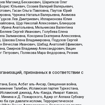
хоев Магомед Бекханович, Шарипков Олег
Борис Юльевич, Созаев Валерий Валерьевич,
тович, Гасан Ольга Павловна, Паутов Юрий
ровна, Чуркина Наталья Валерьевна, Акимова
 Гудков Лев Дмитриевич, Илларионова Юлия
ихайловна, Щур Николай Алексеевич, Блинушов
е Ирина Анатольевна, Мельникова Валентина
Беляев Сергей Иванович, Голубева Елена
ила Залмановна, Кокорина Екатерина Алексеевна,
, Шахова Елена Владимировна, Подузов Сергей
ин Вячеслав Иванович, Шабад Анатолий Ефимович,
вна, Смирнов Владимир Александрович, Вицин
ег Петрович, Полякова Мара Федоровна, Резник
ганизаций, признанных в соответствии с
на, База, Асбат аль-Ансар, Священная война,
ижение Талибан, Исламская партия Туркестана,
Исламский джихад, Аль-Каида, Имарат Кавказ,
 Минина и Д. Пожарского, Аджр от Аллаха Субхану
о ба суи давлати исломи, Террористическое