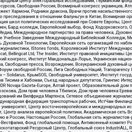
родный центр электоральных исследований, Германский фонд
рсов, Свободная Россия, Всемирный конгресс украинцев, Атла
ект Хармони, Родники дракона, Врачи против насильственного
ию преследования в отношении Фалуньгун в Китае, Всемирная о
ация школ политических исследований при Совете Европы, Цен
мен, Бард колледж, Европейский выбор, Фонд Ходорковского,
едиа, Международное партнерство за права человека, Духовно
ое Учебное Заведение Международный Библейский Колледж, М
ь Духовной Технологии, Европейская сеть организаций по наб
урналистики, IStories fonds, Королевский Институт Между
gcat, Bellingcat Ltd, The Insider, Институт правовой инициатив
инский конгресс, Институт Макдональда-Лорье, Украинская нац
, Свободная пресса, Возрождение, Всеукраинский духовный цен
орум свободной России, Лига Свободных Наций, Transparеncy I
– Solidarus, КрымSOS, Свободный университет, Институт госу
в Тисима и Хабомаи, Съезд народных депутатов, Гринпис Инте
DR Novaja Gazeta-Europe, Алтай проект, Образовательный дом 
зскова, Дом прав человека Тбилиси, Дом прав человека Ерева
едований им Вилфрида Мартенса, Сетевое объединение журнали
Международная федерация транспортных рабочих, ИстЧам Финлан
й университет, Центр восточноевропейских и международных и
, Центр анализа европейской политики, Академическая сеть Во
ю в России, Настоящая Россия, Глобальная сеть журналистов
естфалия, Фонд глобальной помощи, Антивоенный комитет России,
татарский Ресурсный Центр, Глобальный союз IndustriALL, Russi