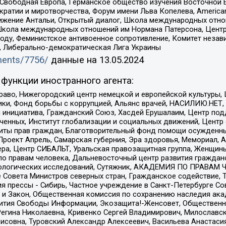
 Свободная Европа, Германское общество изучения Восточной 
и и миротворчества, Форум имени Льва Копелева, American Counci
ое движение Антальи, Открытый диалог, Школа международных отн
Школа международных отношений им Нормана Патерсона, Центр
ду, Феминистское антивоенное сопротивление, Комитет независ
а, Либерально-демократическая Лига Украины
uments/7756/
данные на
13.05.2024
функции иностранного агента:
раво, Нижегородский центр немецкой и европейской культуры,
тики, Фонд борьбы с коррупцией, Альянс врачей, НАСИЛИЮ.НЕТ,
я инициатива, Гражданский Союз, Хасдей Ерушалаим, Центр по
юченных, Институт глобализации и социальных движений, Цент
ты прав граждан, Благотворительный фонд помощи осужденным
а, Проект Апрель, Самарская губерния, Эра здоровья, Мемориал
ера, Центр СИБАЛЬТ, Уральская правозащитная группа, Женщины
по правам человека, Дальневосточный центр развития гражданс
ологических исследований, Сутяжник, АКАДЕМИЯ ПО ПРАВАМ Ч
е Совета Министров северных стран, Гражданское содействие,
я прессы - Сибирь, Частное учреждение в Санкт-Петербурге С
 и Закон, Общественная комиссия по сохранению наследия ак
звития Свободы Информации, Экозащита!-Женсовет, Общественн
Регина Николаевна, Кривенко Сергей Владимирович, Милославс
совна, Туровский Александр Алексеевич, Васильева Анастасия