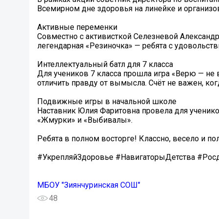
Всемирном дне здоровья на линейке и организ
Активные переменки
Совместно с активисткой Селезневой Александ
легендарная «Резиночка» — ребята с удовольств
Интеллектуальный батл для 7 класса
Для учеников 7 класса прошла игра «Верю — не
отличить правду от вымысла. Счёт не важен, ко
Подвижные игры в начальной школе
Наставник Юлия Фаритовна провела для учеников 
«Жмурки» и «Выбивалы».
Ребята в полном восторге! Классно, весело и п
#УкрепляйЗдоровье #НавигаторыДетства #Рос
МБОУ "Зиянчуринская СОШ"
48