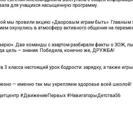
овала для учащихся насыщенную программу.
рой мы провели акцию «Дворовым играм быть». Главным 
ием окунулись в атмосферу активного общения на перемен
 верю». Две команды с азартом разбирали факты о ЗОЖ, п
гда цель — знания. Победила, конечно же, ДРУЖБА!
3 класса настоящий урок бодрости: зарядку, а также игры
олезно — именно так мы укрепляем здоровье всей школой! ️
детцентр #ДвижениеПервых #НавигаторыДетства56