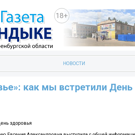
18+
НОВОСТИ
вье»: как мы встретили День
День здоровья
нию Евгения Александровна выступила с общей информаци