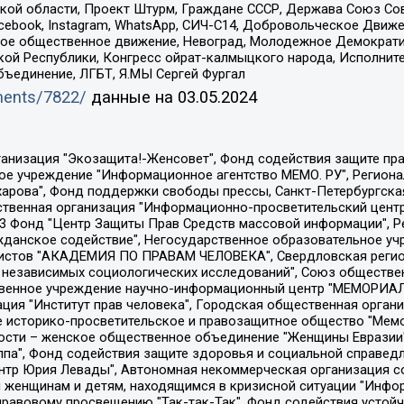
ой области, Проект Штурм, Граждане СССР, Держава Союз Сов
Facebook, Instagram, WhatsApp, СИЧ-С14, Добровольческое Движ
ское общественное движение, Невоград, Молодежное Демократ
ой Республики, Конгресс ойрат-калмыцкого народа, Исполнит
бъединение, ЛГБТ, Я.МЫ Сергей Фургал
uments/7822/
данные на
03.05.2024
Общество с ограниченной ответственностью "Радио Свободная Европа/Радио Свобода", Чешское информационное агентство "MEDIUM-ORIENT", Красноярская региональная общественная организация "Мы против СПИДа", Камалягин Денис Николаевич, Маркелов Сергей Евгеньевич, Пономарев Лев Александрович, Савицкая Людмила Алексеевна, Автономная некоммерческая организация "Центр по работе с проблемой насилия "НАСИЛИЮ.НЕТ", Межрегиональный профессиональный союз работников здравоохранения "Альянс врачей", Юридическое лицо, зарегистрированное в Латвийской Республике, SIA "Medusa Project" (регистрационный номер 40103797863, дата регистрации 10.06.2014), Некоммерческая организация "Фонд по борьбе с коррупцией", Автономная некоммерческая организация "Институт права и публичной политики", Баданин Роман Сергеевич, Гликин Максим Александрович, Железнова Мария Михайловна, Лукьянова Юлия Сергеевна, Маетная Елизавета Витальевна, Маняхин Петр Борисович, Чуракова Ольга Владимировна, Ярош Юлия Петровна, Юридическое лицо "The Insider SIA", зарегистрированное в Риге, Латвийская Республика (дата регистрации 26.06.2015), являющееся администратором доменного имени интернет-издания "The Insider SIA", https://theins.ru, Постернак Алексей Евгеньевич, Рубин Михаил Аркадьевич, Анин Роман Александрович, Юридическое лицо Istories fonds, зарегистрированное в Латвийской Республике (регистрационный номер 50008295751, дата регистрации 24.02.2020), Великовский Дмитрий Александрович, Долинина Ирина Николаевна, Мароховская Алеся Алексеевна, Шлейнов Роман Юрьевич, Шмагун Олеся Валентиновна, Общество с ограниченной ответственностью "Альтаир 2021", Общество с ограниченной ответственностью "Вега 2021", Общество с ограниченной ответственностью "Главный редактор 2021", Общество с ограниченной ответственностью "Ромашки монолит", Важенков Артем Валерьевич, Ивановская областная общественная организация "Центр гендерных исследований", Гурман Юрий Альбертович, Медиапроект "ОВД-Инфо", Егоров Владимир Владимирович, Жилинский Владимир Александрович, Общество с ограниченной ответственностью "ЗП", Иванова София Юрьевна, Карезина Инна Павловна, Кильтау Екатерина Викторовна, Петров Алексей Викторович, Пискунов Сергей Евгеньевич, Смирнов Сергей Сергеевич, Тихонов Михаил Сергеевич, Общество с ограниченной ответственностью "ЖУРНАЛИСТ-ИНОСТРАННЫЙ АГЕНТ", Арапова Галина Юрьевна, Вольтская Татьяна Анатольевна, Американская компания "Mason G.E.S. Anonymous Foundation" (США), являющаяся владельцем интернет-издания https://mnews.world/, Компания "Stichting Bellingcat", зарегистрированная в Нидерландах (дата регистрации 11.07.2018), Захаров Андрей Вячеславович, Клепиковская Екатерина Дмитриевна, Общество с ограниченной ответственностью "МЕМО", Перл Роман Александрович, Симонов Евгений Алексеевич, Соловьева Елена Анатольевна, Сотников Даниил Владимирович, Сурначева Елизавета Дмитриевна, Автономная некоммерческая организация по защите прав человека и информированию населения "Якутия – Наше Мнение", Общество с ограниченной ответственностью "Москоу диджитал медиа", с 26.01.2023 Общество с ограниченной ответственностью "Чайка Белые сады", Ветошкина Валерия Валерьевна, Заговора Максим Александрович, Межрегиональное общественное движение "Российская ЛГБТ - сеть", Оленичев Максим Владимирович, Павлов Иван Юрьевич, Скворцова Елена Сергеевна, Общество с ограниченной ответственностью "Как бы инагент", Кочетков Игорь Викторович, Общество с ограниченной ответственностью "Честные выборы", Еланчик Олег Александрович, Общество с ограниченной ответственностью "Нобелевский призыв", Гималова Регина Эмилевна, Григорьев Андрей Валерьевич, Григорьева Алина Александровна, Ассоциация по содействию защите прав призывников, альтернативнослужащих и военнослужащих "Правозащитная группа "Гражданин.Армия.Право", Хисамова Регина Фаритовна, Автономная некоммерческая организация по реализа