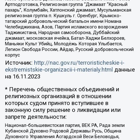
Артподготовка, Религиозная группа “Джамаат “Красный
пахарь”, Колумбайн, Хатлонский джамаат, Мусульманская
религиозная группа п. Кушкуль г. Оренбург, Крымско-
татарский добровольческий батальон имени Номана
Челебиджихана, Азов, Партия исламского возрождения
Таджикистана, Народная самооборона, Дуббайский
джамаат, московская ячейка, Батал-Хаджи Белхороев,
Маньяки Культ Убийц, Молодёжь Которая Улыбается,
Легион Свобода России, Айдар, Русский добровольческий
корпус
Источник:
http://nac.gov.ru/terroristicheskie-i-
ekstremistskie-organizacii-i-materialy.html
данные
на
16.11.2023
* Перечень общественных объединений и
религиозных организаций в отношении
которых судом принято вступившее в
законную силу решение о ликвидации или
запрете деятельности:
Национал-большевистская партия, ВЕК РА, Рада земли
Кубанской Духовно Родовой Державы Русь, Община
Духовного Управления Асгардской Веси Беловодья,