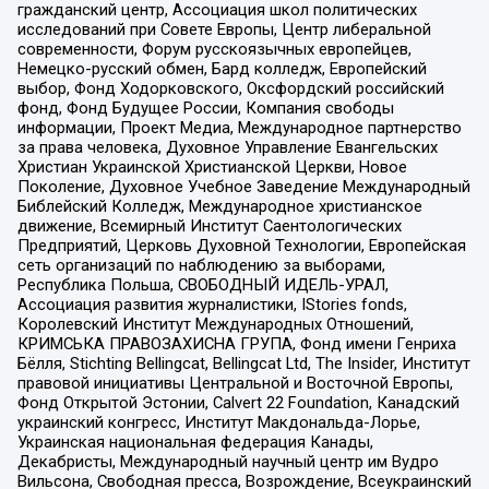
гражданский центр, Ассоциация школ политических
исследований при Совете Европы, Центр либеральной
современности, Форум русскоязычных европейцев,
Немецко-русский обмен, Бард колледж, Европейский
выбор, Фонд Ходорковского, Оксфордский российский
фонд, Фонд Будущее России, Компания свободы
информации, Проект Медиа, Международное партнерство
за права человека, Духовное Управление Евангельских
Христиан Украинской Христианской Церкви, Новое
Поколение, Духовное Учебное Заведение Международный
Библейский Колледж, Международное христианское
движение, Всемирный Институт Саентологических
Предприятий, Церковь Духовной Технологии, Европейская
сеть организаций по наблюдению за выборами,
Республика Польша, СВОБОДНЫЙ ИДЕЛЬ-УРАЛ,
Ассоциация развития журналистики, IStories fonds,
Королевский Институт Международных Отношений,
КРИМСЬКА ПРАВОЗАХИСНА ГРУПА, Фонд имени Генриха
Бёлля, Stichting Bellingcat, Bellingcat Ltd, The Insider, Институт
правовой инициативы Центральной и Восточной Европы,
Фонд Открытой Эстонии, Calvert 22 Foundation, Канадский
украинский конгресс, Институт Макдональда-Лорье,
Украинская национальная федерация Канады,
Декабристы, Международный научный центр им Вудро
Вильсона, Свободная пресса, Возрождение, Всеукраинский