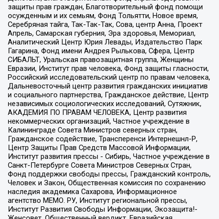
защиты прав граждан, Благотворительный фонд помощи
осужденным и их семьям, Фонд Тольятти, Новое время,
Серебряная тайга, Так-Так-Так, Сова, центр Анна, Проект
Апрель, Самарская губерния, Эра здоровья, Мемориал,
Аналитический Центр Юрия Левады, Издательство Парк
Гагарина, Фонд имени Андрея Рылькова, Сфера, Центр
СИБАЛЬТ, Уральская правозащитная группа, Женщины
Евразии, Институт прав человека, Фонд защиты гласности,
Российский исследовательский центр по правам человека,
Дальневосточный центр развития гражданских инициатив
и социального партнерства, Гражданское действие, Центр
независимых социологических исследований, Сутяжник,
АКАДЕМИЯ ПО ПРАВАМ ЧЕЛОВЕКА, Центр развития
некоммерческих организаций, Частное учреждение в
Калининграде Совета Министров северных стран,
Гражданское содействие, Трансперенси Интернешнл-Р,
Центр Защиты Прав Средств Массовой Информации,
Институт развития прессы - Сибирь, Частное учреждение в
Санкт-Петербурге Совета Министров Северных Стран,
Фонд поддержки свободы прессы, Гражданский контроль,
Человек и Закон, Общественная комиссия по сохранению
наследия академика Сахарова, Информационное
агентство МЕМО. РУ, Институт региональной прессы,
Институт Развития Свободы Информации, Экозащита!-
Женсовет, Общественный вердикт, Евразийская