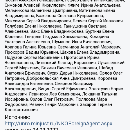
Мосин Алексей Геннадьевич, Гефтер Валентин Михайлович,
Симонов Алексей Кириллович, Флиге Ирина Анатольевна,
Мельникова Валентина Дмитриевна, Вититинова Елена
Владимировна, Баженова Светлана Куприяновна,
Максимов Сергей Владимирович, Беляев Сергей Иванович,
Голубева Елена Николаевна, Ганнушкина Светлана
Алексеевна, Закс Елена Владимировна, Буртина Елена
Юрьевна, Гендель Людмила Залмановна, Кокорина
Екатерина Алексеевна, Шуманов Илья Вячеславович,
Арапова Галина Юрьевна, Свечников Анатолий Мариевич,
Прохоров Вадим Юрьевич, Шахова Елена Владимировна,
Подузов Сергей Васильевич, Протасова Ирина
Вячеславовна, Литинский Леонид Борисович, Лукашевский
Сергей Маркович, Бахмин Вячеслав Иванович, Шабад
Анатолий Ефимович, Сухих Дарья Николаевна, Орлов Олег
Петрович, Добровольская Анна Дмитриевна, Королева
Александра Евгеньевна, Смирнов Владимир
Александрович, Вицин Сергей Ефимович, Золотухин Борис
Андреевич, Левинсон Лев Семенович, Локшина Татьяна
Иосифовна, Орлов Олег Петрович, Полякова Мара
Федоровна, Резник Генри Маркович, Захаров Герман
Константинович
Источник:
http://unro.minjust.ru/NKOForeignAgent.aspx
данные на
24.03.2022