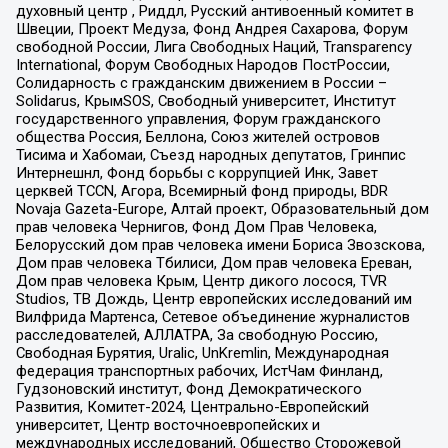
духовный центр , Риддл, Русский антивоенный комитет в
Швеции, Проект Медуза, Фонд Андрея Сахарова, Форум
свободной России, Лига Свободных Наций, Transparеncy
International, Форум Свободных Народов ПостРоссии,
Солидарность с гражданским движением в России –
Solidarus, КрымSOS, Свободный университет, Институт
государственного управления, Форум гражданского
общества Россия, Беллона, Союз жителей островов
Тисима и Хабомаи, Съезд народных депутатов, Гринпис
Интернешнл, Фонд борьбы с коррупцией Инк, Завет
церквей TCCN, Агора, Всемирный фонд природы, BDR
Novaja Gazeta-Europe, Алтай проект, Образовательный дом
прав человека Чернигов, Фонд Дом Прав Человека,
Белорусский дом прав человека имени Бориса Звозскова,
Дом прав человека Тбилиси, Дом прав человека Ереван,
Дом прав человека Крым, Центр дикого лосося, TVR
Studios, ТВ Дождь, Центр европейских исследований им
Вилфрида Мартенса, Сетевое объединение журналистов
расследователей, АЛЛАТРА, За свободную Россию,
Свободная Бурятия, Uralic, UnKremlin, Международная
федерация транспортных рабочих, ИстЧам Финланд,
Гудзоновский институт, Фонд Демократического
Развития, Комитет-2024, Центрально-Европейский
университет, Центр восточноевропейских и
международных исследований, Общество Сторожевой