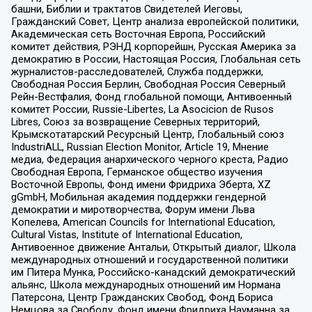
башни, Библии и трактатов Свидетелей Иеговы,
Гражданский Совет, Центр анализа европейской политики,
Академическая сеть Восточная Европа, Российский
комитет действия, РЭНД корпорейшн, Русская Америка за
демократию в России, Настоящая Россия, Глобальная сеть
журналистов-расследователей, Служба поддержки,
Свободная Россия Берлин, Свободная Россия Северный
Рейн-Вестфалия, Фонд глобальной помощи, Антивоенный
комитет России, Russie-Libertes, La Asocicion de Rusos
Libres, Союз за возвращение Северных территорий,
Крымскотатарский Ресурсный Центр, Глобальный союз
IndustriALL, Russian Election Monitor, Article 19, Мнение
медиа, Федерация анархического черного креста, Радио
Свободная Европа, Германское общество изучения
Восточной Европы, Фонд имени Фридриха Эберта, XZ
gGmbH, Мобильная академия поддержки гендерной
демократии и миротворчества, Форум имени Льва
Копелева, American Councils for International Education,
Cultural Vistas, Institute of International Education,
Антивоенное движение Антальи, Открытый диалог, Школа
международных отношений и государственной политики
им Питера Мунка, Российско-канадский демократический
альянс, Школа международных отношений им Нормана
Патерсона, Центр Гражданских Свобод, Фонд Бориса
Немцова за Свободу, Фонд имени Фридриха Науманна за