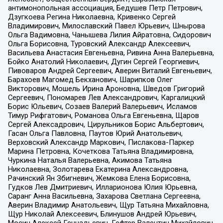
антимонопольная ассоциация, Бедушев Петр Петрович,
Дзугкоева Регина Николаевна, Кривенко Сергей
Владимирович, Милославский Павел Юрьевич, Шнырова
Ольга Вадимовна, Чанышева Лилия Айратовна, Сидорович
Ольга Борисовна, Туровский Александр Алексеевич,
Васильева Анастасия Евгеньевна, Ривина Анна Валерьевна,
Бойко Анатолий Николаевич, Дугин Сергей Георгиевич,
Пивоваров Андрей Сергеевич, Аверин Виталий Евгеньевич,
Барахоев Магомед Бекханович, Шарипков Олег
Викторович, Мошель Ирина Ароновна, Шведов Григорий
Сергеевич, Пономарев Лев Александрович, Каргалицкий
Борис Юльевич, Созаев Валерий Валерьевич, Исламов
Тимур Рифгатович, Романова Ольга Евгеньевна, Щаров
Сергей Алексадрович, Цирульников Борис Альбертович,
Гасан Ольга Павловна, Паутов Юрий Анатольевич,
Верховский Александр Маркович, Пислакова-Паркер
Марина Петровна, Кочеткова Татьяна Владимировна,
Чуркина Наталья Валерьевна, Акимова Татьяна
Николаевна, Золотарева Екатерина Александровна,
Рачинский Ян Збигневич, Жемкова Елена Борисовна,
Гудков Лев Дмитриевич, Илларионова Юлия Юрьевна,
Саранг Анна Васильевна, Захарова Светлана Сергеевна,
Аверин Владимир Анатольевич, Щур Татьяна Михайловна,
Щур Николай Алексеевич, Блинушов Андрей Юрьевич,