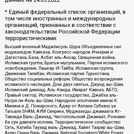
* Единый федеральный список организаций, в
том числе иностранных и международных
организаций, признанных в соответствии с
законодательством Российской Федерации
террористическими:
Высший военный Маджлисуль Шура Объединенных сил
моджахедов Кавказа, Конгресс народов Ичкерии и
Дагестана, База, Асбат аль-Ансар, Священная война,
Исламская группа, Братья-мусульмане, Партия исламского
освобождения, Лашкар-И-Тайба, Исламская группа,
Движение Талибан, Исламская партия Туркестана,
Общество социальных реформ, Общество возрождения
исламского наследия, Дом двух святых, Джунд аш-Шам,
Исламский джихад, Аль-Каида, Имарат Кавказ, АБТО,
Правый сектор, Исламское государство, Джабха аль-
Нусра ли-Ахль аш-Шам, Народное ополчение имени К.
Минина и Д. Пожарского, Аджр от Аллаха Субхану уа
Тагьаля SHAM, АУМ Синрике, Муджахеды джамаата Ат-
Тавхида Валь-Джихад, Чистопольский Джамаат, Рохнамо
ба суи давлати исломи, Террористическое сообщество
Сеть, Катиба Таухид валь-Джихад, Хайят Тахрир аш-Шам,
Ахлю Сунна Валь Джамаа, National Socialism/White Power,