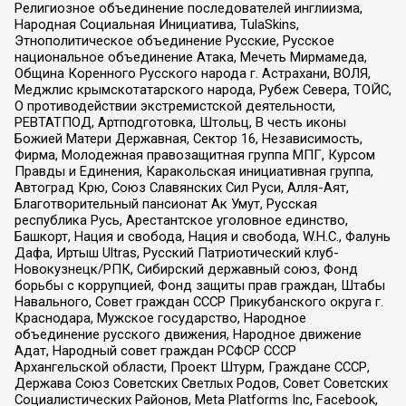
Религиозное объединение последователей инглиизма,
Народная Социальная Инициатива, TulaSkins,
Этнополитическое объединение Русские, Русское
национальное объединение Атака, Мечеть Мирмамеда,
Община Коренного Русского народа г. Астрахани, ВОЛЯ,
Меджлис крымскотатарского народа, Рубеж Севера, ТОЙС,
О противодействии экстремистской деятельности,
РЕВТАТПОД, Артподготовка, Штольц, В честь иконы
Божией Матери Державная, Сектор 16, Независимость,
Фирма, Молодежная правозащитная группа МПГ, Курсом
Правды и Единения, Каракольская инициативная группа,
Автоград Крю, Союз Славянских Сил Руси, Алля-Аят,
Благотворительный пансионат Ак Умут, Русская
республика Русь, Арестантское уголовное единство,
Башкорт, Нация и свобода, Нация и свобода, W.H.С., Фалунь
Дафа, Иртыш Ultras, Русский Патриотический клуб-
Новокузнецк/РПК, Сибирский державный союз, Фонд
борьбы с коррупцией, Фонд защиты прав граждан, Штабы
Навального, Совет граждан СССР Прикубанского округа г.
Краснодара, Мужское государство, Народное
объединение русского движения, Народное движение
Адат, Народный совет граждан РСФСР СССР
Архангельской области, Проект Штурм, Граждане СССР,
Держава Союз Советских Светлых Родов, Совет Советских
Социалистических Районов, Meta Platforms Inc, Facebook,