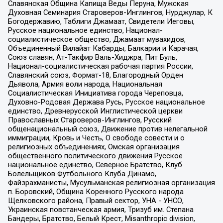
Славянская Община Капища Веды Перуна, Мужская
Духовная Семинария Староверов-Инглингов, Нурджулар, К
Богодержавию, Таблиги Джамаат, Свидетели Иеговы,
Русское национальное единство, Национал-
социалистическое общество, Джамаат мувахидов,
Объединенный Вилайат Кабарды, Балкарии и Карачая,
Союз славян, Ат-Такфир Валь-Хиджра, Пит Буль,
Национал-социалистическая рабочая партия России,
Славянский союз, Формат-18, Благородный Орден
Дьявола, Армия воли народа, Национальная
Социалистическая Инициатива города Череповца,
Духовно-Родовая Держава Русь, Русское национальное
единство, Древнерусской Инглистической церкви
Православных Староверов-Инглингов, Русский
общенациональный союз, Движение против нелегальной
иммиграции, Кровь и Честь, О свободе совести и о
религиозных объединениях, Омская организация
общественного политического движения Русское
национальное единство, Северное Братство, Клуб
Болельщиков Футбольного Клуба Динамо,
Файзрахманисты, Мусульманская религиозная организация
п. Боровский, Община Коренного Русского народа
Щелковского района, Правый сектор, УНА - УНСО,
Украинская повстанческая армия, Тризуб им. Степана
Бандеры, Братство, Белый Крест, Misanthropic division,