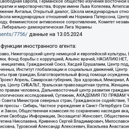
 Свободная Европа, Германское общество изучения Восточной 
и и миротворчества, Форум имени Льва Копелева, American Counci
ое движение Антальи, Открытый диалог, Школа международных отн
Школа международных отношений им Нормана Патерсона, Центр
ду, Феминистское антивоенное сопротивление, Комитет независ
а, Либерально-демократическая Лига Украины
uments/7756/
данные на
13.05.2024
функции иностранного агента:
раво, Нижегородский центр немецкой и европейской культуры,
тики, Фонд борьбы с коррупцией, Альянс врачей, НАСИЛИЮ.НЕТ,
я инициатива, Гражданский Союз, Хасдей Ерушалаим, Центр по
юченных, Институт глобализации и социальных движений, Цент
ты прав граждан, Благотворительный фонд помощи осужденным
а, Проект Апрель, Самарская губерния, Эра здоровья, Мемориал
ера, Центр СИБАЛЬТ, Уральская правозащитная группа, Женщины
по правам человека, Дальневосточный центр развития гражданс
ологических исследований, Сутяжник, АКАДЕМИЯ ПО ПРАВАМ Ч
е Совета Министров северных стран, Гражданское содействие,
я прессы - Сибирь, Частное учреждение в Санкт-Петербурге С
 и Закон, Общественная комиссия по сохранению наследия ак
звития Свободы Информации, Экозащита!-Женсовет, Общественн
Регина Николаевна, Кривенко Сергей Владимирович, Милославс
совна, Туровский Александр Алексеевич, Васильева Анастасия