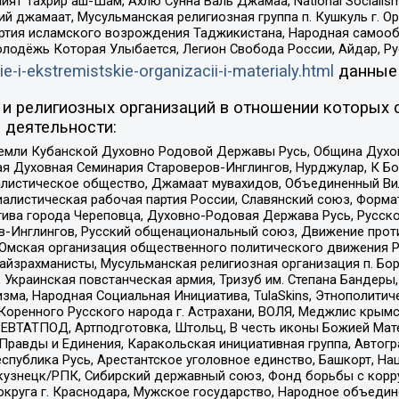
ят Тахрир аш-Шам, Ахлю Сунна Валь Джамаа, National Socialism
ий джамаат, Мусульманская религиозная группа п. Кушкуль г. 
ртия исламского возрождения Таджикистана, Народная самооб
олодёжь Которая Улыбается, Легион Свобода России, Айдар, Р
ie-i-ekstremistskie-organizacii-i-materialy.html
данные
и религиозных организаций в отношении которых 
 деятельности:
земли Кубанской Духовно Родовой Державы Русь, Община Духо
 Духовная Семинария Староверов-Инглингов, Нурджулар, К Бо
листическое общество, Джамаат мувахидов, Объединенный Вил
иалистическая рабочая партия России, Славянский союз, Форма
ива города Череповца, Духовно-Родовая Держава Русь, Русск
-Инглингов, Русский общенациональный союз, Движение против
 Омская организация общественного политического движения Р
йзрахманисты, Мусульманская религиозная организация п. Бо
краинская повстанческая армия, Тризуб им. Степана Бандеры, Бр
зма, Народная Социальная Инициатива, TulaSkins, Этнополитич
оренного Русского народа г. Астрахани, ВОЛЯ, Меджлис крымс
РЕВТАТПОД, Артподготовка, Штольц, В честь иконы Божией Мате
равды и Единения, Каракольская инициативная группа, Автогра
спублика Русь, Арестантское уголовное единство, Башкорт, Наци
окузнецк/РПК, Сибирский державный союз, Фонд борьбы с кор
округа г. Краснодара, Мужское государство, Народное объедин