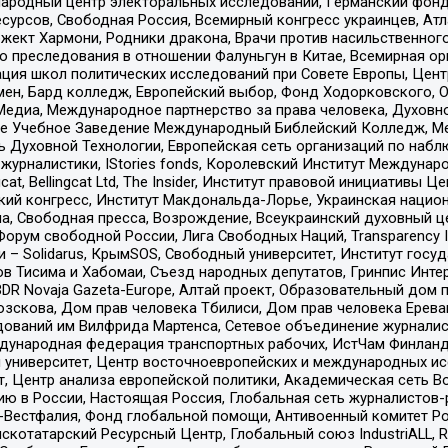
родный центр электоральных исследований, Германский фонд
рсов, Свободная Россия, Всемирный конгресс украинцев, Атла
ект Хармони, Родники дракона, Врачи против насильственного
ию преследования в отношении Фалуньгун в Китае, Всемирная о
ация школ политических исследований при Совете Европы, Цен
мен, Бард колледж, Европейский выбор, Фонд Ходорковского,
едиа, Международное партнерство за права человека, Духовно
ое Учебное Заведение Международный Библейский Колледж, М
ь Духовной Технологии, Европейская сеть организаций по наб
урналистики, IStories fonds, Королевский Институт Между
gcat, Bellingcat Ltd, The Insider, Институт правовой инициатив
инский конгресс, Институт Макдональда-Лорье, Украинская нац
, Свободная пресса, Возрождение, Всеукраинский духовный цен
орум свободной России, Лига Свободных Наций, Transparеncy I
– Solidarus, КрымSOS, Свободный университет, Институт госу
в Тисима и Хабомаи, Съезд народных депутатов, Гринпис Инте
DR Novaja Gazeta-Europe, Алтай проект, Образовательный дом 
зскова, Дом прав человека Тбилиси, Дом прав человека Ерева
едований им Вилфрида Мартенса, Сетевое объединение журнали
Международная федерация транспортных рабочих, ИстЧам Финлан
й университет, Центр восточноевропейских и международных и
, Центр анализа европейской политики, Академическая сеть Во
ю в России, Настоящая Россия, Глобальная сеть журналистов
естфалия, Фонд глобальной помощи, Антивоенный комитет России,
татарский Ресурсный Центр, Глобальный союз IndustriALL, Russi