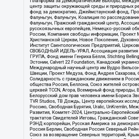
Платформа за Демократические Выборы, Междуна
центр защиты окружающей среды и природных ресу
фонд за демократию, Джеймстаунский фонд, Прож
Фалуньгун, Фалуньгун, Коалиция по расследован
Фалуньгун, Пражский гражданский центр, Ассоци
русскоязычных европейцев, Немецко-русский об
России, Компания свободы информации, Проект М
Христианской Церкви, Новое Поколение, Духовн
Институт Саентологических Предприятий, Церков
СВОБОДНЫЙ ИДЕЛЬ-УРАЛ, Ассоциация развития ж
ГРУПА, Фонд имени Генриха Бёлля, Stichting Bellin
Эстонии, Calvert 22 Foundation, Канадский укра
Международный научный центр им Вудро Вильсона
Швеции, Проект Медуза, Фонд Андрея Сахарова, Ф
Солидарность с гражданским движением в России 
общества Россия, Беллона, Союз жителей острово
церквей TCCN, Агора, Всемирный фонд природы, B
Белорусский дом прав человека имени Бориса Зво
TVR Studios, ТВ Дождь, Центр европейских иссл
Россию, Свободная Бурятия, Uralic, UnKremlin, 
Развития, Комитет-2024, Центрально-Европейски
трактатов Свидетелей Иеговы, Гражданский Совет
РЭНД корпорейшн, Русская Америка за демократи
Россия Берлин, Свободная Россия Северный Рейн-В
Союз за возвращение Северных территорий, Крымско