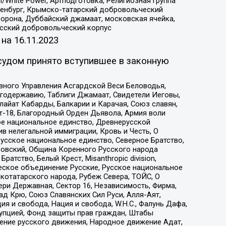
/White Power, Артподготовка, Религиозная группа
Оренбург, Крымско-татарский добровольческий
орона, Дуббайский джамаат, московская ячейка,
усский добровольческий корпус
 на
16.11.2023
судом принято вступившее в законную
вного Управления Асгардской Веси Беловодья,
годержавию, Таблиги Джамаат, Свидетели Иеговы,
айат Кабарды, Балкарии и Карачая, Союз славян,
т-18, Благородный Орден Дьявола, Армия воли
ое национальное единство, Древнерусской
 нелегальной иммиграции, Кровь и Честь, О
усское национальное единство, Северное Братство,
ровский, Община Коренного Русского народа
атство, Белый Крест, Misanthropic division,
еское объединение Русские, Русское национальное
котатарского народа, Рубеж Севера, ТОЙС, О
ри Державная, Сектор 16, Независимость, Фирма,
д Крю, Союз Славянских Сил Руси, Алля-Аят,
я и свобода, Нация и свобода, W.H.С., Фалунь Дафа,
рупцией, Фонд защиты прав граждан, Штабы
ение русского движения, Народное движение Адат,