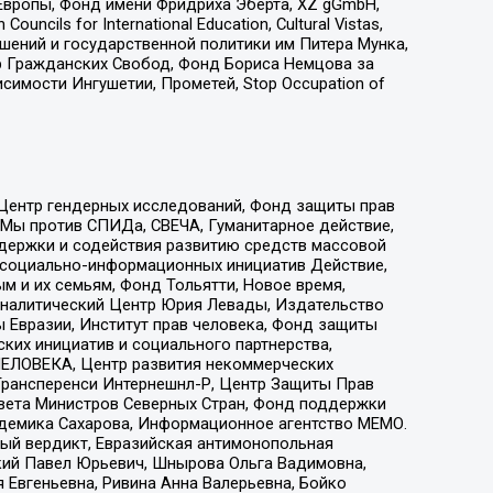
Европы, Фонд имени Фридриха Эберта, XZ gGmbH,
ls for International Education, Cultural Vistas,
ошений и государственной политики им Питера Мунка,
 Гражданских Свобод, Фонд Бориса Немцова за
имости Ингушетии, Прометей, Stop Occupation of
 Центр гендерных исследований, Фонд защиты прав
 Мы против СПИДа, СВЕЧА, Гуманитарное действие,
ддержки и содействия развитию средств массовой
р социально-информационных инициатив Действие,
 и их семьям, Фонд Тольятти, Новое время,
, Аналитический Центр Юрия Левады, Издательство
 Евразии, Институт прав человека, Фонд защиты
ких инициатив и социального партнерства,
ЕЛОВЕКА, Центр развития некоммерческих
 Трансперенси Интернешнл-Р, Центр Защиты Прав
овета Министров Северных Стран, Фонд поддержки
адемика Сахарова, Информационное агентство МЕМО.
ый вердикт, Евразийская антимонопольная
кий Павел Юрьевич, Шнырова Ольга Вадимовна,
 Евгеньевна, Ривина Анна Валерьевна, Бойко