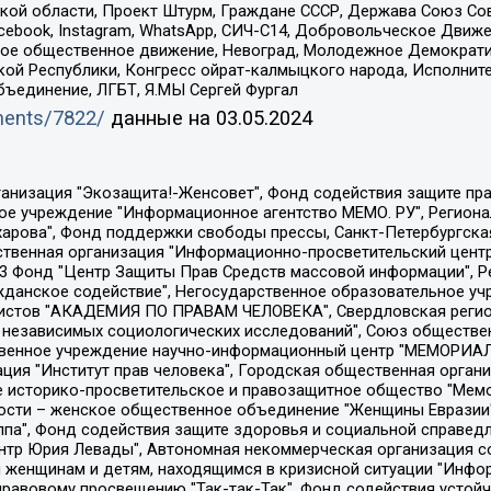
ой области, Проект Штурм, Граждане СССР, Держава Союз Сов
Facebook, Instagram, WhatsApp, СИЧ-С14, Добровольческое Движ
ское общественное движение, Невоград, Молодежное Демократ
ой Республики, Конгресс ойрат-калмыцкого народа, Исполнит
бъединение, ЛГБТ, Я.МЫ Сергей Фургал
uments/7822/
данные на
03.05.2024
Общество с ограниченной ответственностью "Радио Свободная Европа/Радио Свобода", Чешское информационное агентство "MEDIUM-ORIENT", Красноярская региональная общественная организация "Мы против СПИДа", Камалягин Денис Николаевич, Маркелов Сергей Евгеньевич, Пономарев Лев Александрович, Савицкая Людмила Алексеевна, Автономная некоммерческая организация "Центр по работе с проблемой насилия "НАСИЛИЮ.НЕТ", Межрегиональный профессиональный союз работников здравоохранения "Альянс врачей", Юридическое лицо, зарегистрированное в Латвийской Республике, SIA "Medusa Project" (регистрационный номер 40103797863, дата регистрации 10.06.2014), Некоммерческая организация "Фонд по борьбе с коррупцией", Автономная некоммерческая организация "Институт права и публичной политики", Баданин Роман Сергеевич, Гликин Максим Александрович, Железнова Мария Михайловна, Лукьянова Юлия Сергеевна, Маетная Елизавета Витальевна, Маняхин Петр Борисович, Чуракова Ольга Владимировна, Ярош Юлия Петровна, Юридическое лицо "The Insider SIA", зарегистрированное в Риге, Латвийская Республика (дата регистрации 26.06.2015), являющееся администратором доменного имени интернет-издания "The Insider SIA", https://theins.ru, Постернак Алексей Евгеньевич, Рубин Михаил Аркадьевич, Анин Роман Александрович, Юридическое лицо Istories fonds, зарегистрированное в Латвийской Республике (регистрационный номер 50008295751, дата регистрации 24.02.2020), Великовский Дмитрий Александрович, Долинина Ирина Николаевна, Мароховская Алеся Алексеевна, Шлейнов Роман Юрьевич, Шмагун Олеся Валентиновна, Общество с ограниченной ответственностью "Альтаир 2021", Общество с ограниченной ответственностью "Вега 2021", Общество с ограниченной ответственностью "Главный редактор 2021", Общество с ограниченной ответственностью "Ромашки монолит", Важенков Артем Валерьевич, Ивановская областная общественная организация "Центр гендерных исследований", Гурман Юрий Альбертович, Медиапроект "ОВД-Инфо", Егоров Владимир Владимирович, Жилинский Владимир Александрович, Общество с ограниченной ответственностью "ЗП", Иванова София Юрьевна, Карезина Инна Павловна, Кильтау Екатерина Викторовна, Петров Алексей Викторович, Пискунов Сергей Евгеньевич, Смирнов Сергей Сергеевич, Тихонов Михаил Сергеевич, Общество с ограниченной ответственностью "ЖУРНАЛИСТ-ИНОСТРАННЫЙ АГЕНТ", Арапова Галина Юрьевна, Вольтская Татьяна Анатольевна, Американская компания "Mason G.E.S. Anonymous Foundation" (США), являющаяся владельцем интернет-издания https://mnews.world/, Компания "Stichting Bellingcat", зарегистрированная в Нидерландах (дата регистрации 11.07.2018), Захаров Андрей Вячеславович, Клепиковская Екатерина Дмитриевна, Общество с ограниченной ответственностью "МЕМО", Перл Роман Александрович, Симонов Евгений Алексеевич, Соловьева Елена Анатольевна, Сотников Даниил Владимирович, Сурначева Елизавета Дмитриевна, Автономная некоммерческая организация по защите прав человека и информированию населения "Якутия – Наше Мнение", Общество с ограниченной ответственностью "Москоу диджитал медиа", с 26.01.2023 Общество с ограниченной ответственностью "Чайка Белые сады", Ветошкина Валерия Валерьевна, Заговора Максим Александрович, Межрегиональное общественное движение "Российская ЛГБТ - сеть", Оленичев Максим Владимирович, Павлов Иван Юрьевич, Скворцова Елена Сергеевна, Общество с ограниченной ответственностью "Как бы инагент", Кочетков Игорь Викторович, Общество с ограниченной ответственностью "Честные выборы", Еланчик Олег Александрович, Общество с ограниченной ответственностью "Нобелевский призыв", Гималова Регина Эмилевна, Григорьев Андрей Валерьевич, Григорьева Алина Александровна, Ассоциация по содействию защите прав призывников, альтернативнослужащих и военнослужащих "Правозащитная группа "Гражданин.Армия.Право", Хисамова Регина Фаритовна, Автономная некоммерческая организация по реализа