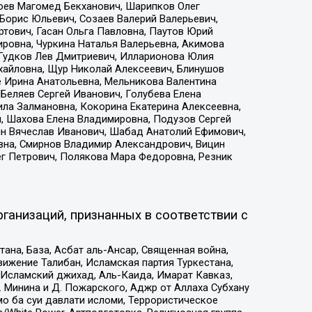
хоев Магомед Бекханович, Шарипков Олег
Борис Юльевич, Созаев Валерий Валерьевич,
тович, Гасан Ольга Павловна, Паутов Юрий
ровна, Чуркина Наталья Валерьевна, Акимова
 Гудков Лев Дмитриевич, Илларионова Юлия
ихайловна, Щур Николай Алексеевич, Блинушов
е Ирина Анатольевна, Мельникова Валентина
Беляев Сергей Иванович, Голубева Елена
ила Залмановна, Кокорина Екатерина Алексеевна,
, Шахова Елена Владимировна, Подузов Сергей
ин Вячеслав Иванович, Шабад Анатолий Ефимович,
вна, Смирнов Владимир Александрович, Вицин
ег Петрович, Полякова Мара Федоровна, Резник
ганизаций, признанных в соответствии с
на, База, Асбат аль-Ансар, Священная война,
ижение Талибан, Исламская партия Туркестана,
Исламский джихад, Аль-Каида, Имарат Кавказ,
 Минина и Д. Пожарского, Аджр от Аллаха Субхану
о ба суи давлати исломи, Террористическое