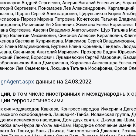
Пивоваров Андрей Сергеевич, Аверин Виталий Евгеньевич, Бара
горий Сергеевич, Пономарев Лев Александрович, Каргалицкий 
ньевна, Щаров Сергей Алексадрович, Цирульников Борис Альбер
ислакова-Паркер Марина Петровна, Кочеткова Татьяна Владими
сандровна, Рачинский Ян Збигневич, Жемкова Елена Борисовна,
лана Сергеевна, Аверин Владимир Анатольевич, Щур Татьяна М
фтер Валентин Михайлович, Симонов Алексей Кириллович, Флиг
женова Светлана Куприяновна, Максимов Сергей Владимирович, 
кс Елена Владимировна, Буртина Елена Юрьевна, Гендель Людм
евна, Свечников Анатолий Мариевич, Прохоров Вадим Юрьевич
инский Леонид Борисович, Лукашевский Сергей Маркович, Бахм
Добровольская Анна Дмитриевна, Королева Александра Евгенье
евинсон Лев Семенович, Локшина Татьяна Иосифовна, Орлов Ол
ignAgent.aspx
данные на
24.03.2022
ций, в том числе иностранных и международных ор
ции террористическими:
ил моджахедов Кавказа, Конгресс народов Ичкерии и Дагеста
ламского освобождения, Лашкар-И-Тайба, Исламская группа, Дв
ения исламского наследия, Дом двух святых, Джунд аш-Шам, 
жабха аль-Нусра ли-Ахль аш-Шам, Народное ополчение имени К.
ата Ат-Тавхида Валь-Джихад, Чистопольский Джамаат, Рохнам