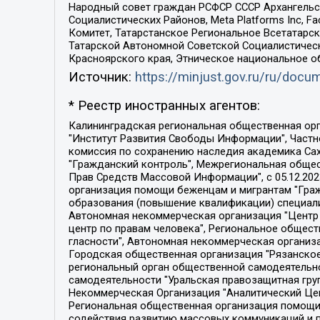
Народный совет граждан РСФСР СССР Архангельск
Социалистических Районов, Meta Platforms Inc, 
Комитет, Татарстанское Региональное Всетатар
Татарской Автономной Советской Социалистическ
Красноярского края, Этническое национальное о
Источник:
https://minjust.gov.ru/ru/doc
* Реестр иностранных агентов:
Калининградская региональная общественная организация "Экозащита!-Женсовет", Фонд содействия защите прав и свобод граждан "Общественный вердикт", Фонд "Институт Развития Свободы Информации", Частное учреждение "Информационное агентство МЕМО. РУ", Региональная общественная организация "Общественная комиссия по сохранению наследия академика Сахарова", Фонд поддержки свободы прессы, Санкт-Петербургская общественная правозащитная организация "Гражданский контроль", Межрегиональная общественная организация "Информационно-просветительский центр "Мемориал", Региональный Фонд "Центр Защиты Прав Средств Массовой Информации", с 05.12.2023 Фонд "Центр Защиты Прав Средств массовой информации", Региональная общественная благотворительная организация помощи беженцам и мигрантам "Гражданское содействие", Негосударственное образовательное учреждение дополнительного профессионального образования (повышение квалификации) специалистов "АКАДЕМИЯ ПО ПРАВАМ ЧЕЛОВЕКА", Свердловская региональная общественная организация "Сутяжник", Автономная некоммерческая организация "Центр независимых социологических исследований", Союз общественных объединений "Российский исследовательский центр по правам человека", Региональное общественное учреждение научно-информационный центр "МЕМОРИАЛ", Некоммерческая организация "Фонд защиты гласности", Автономная некоммерческая организация "Институт прав человека", Городская общественная организация "Екатеринбургское общество "МЕМОРИАЛ", Городская общественная организация "Рязанское историко-просветительское и правозащитное общество "Мемориал" (Рязанский Мемориал), Челябинский региональный орган общественной самодеятельности – женское общественное объединение "Женщины Евразии", Челябинский региональный орган общественной самодеятельности "Уральская правозащитная группа", Фонд содействия защите здоровья и социальной справедливости имени Андрея Рылькова, Автономная Некоммерческая Организация "Аналитический Центр Юрия Левады", Автономная некоммерческая организация социальной поддержки населения "Проект Апрель", Региональная общественная организация помощи женщинам и детям, находящимся в кризисной ситуации "Информационно-методический центр "Анна", Фонд содействия развитию массовых коммуникаций и правовому просвещению "Так-так-Так", Фонд содействия устойчивому развитию "Серебряная тайга", Свердловский региональный общественный фонд социальных проектов "Новое время", "Idel.Реалии", Кавказ.Реалии, Крым.Реалии, Телеканал Настоящее Время, Татаро-башкирская служба Радио Свобода (Azatliq Radiosi), Радио Свободная Европа/Радио Свобода (PCE/PC), "Сибирь.Реалии", "Фактограф", Благотворительный фонд помощи осужденным и их семьям, Автономная некоммерческая организация "Институт глобализации и социальных движений", Фонд "В защиту прав заключенных", Частное учреждение "Центр поддержки и содействия развитию средств массовой информации", Пензенский региональный общественный благотворительный фонд "Гражданский союз", "Север.Реалии", Некоммерческая организация Фонд "Правовая инициатива", 