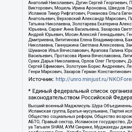
Анатолий Николаевич, Дугин Сергей Георгиевич, 
Викторович, Мошель Ирина Ароновна, Шведов Гри
Исламов Тимур Рифгатович, Романова Ольга Евге
Анатольевич, Верховский Александр Маркович, П
Татьяна Николаевна, Золотарева Екатерина Алек
Юрьевна, Саранг Анна Васильевна, Захарова Свет
Андрей Юрьевич, Мосин Алексей Геннадьевич, Ге
Дмитриевна, Вититинова Елена Владимировна, Ба
Николаевна, Ганнушкина Светлана Алексеевна, За
Шуманов Илья Вячеславович, Арапова Галина Юрь
Васильевич, Протасова Ирина Вячеславовна, Лит
Сухих Дарья Николаевна, Орлов Олег Петрович, 
Сергей Ефимович, Золотухин Борис Андреевич, Л
Генри Маркович, Захаров Герман Константинович
Источник:
http://unro.minjust.ru/NKOFore
* Единый федеральный список организа
законодательством Российской Федера
Высший военный Маджлисуль Шура Объединенных с
Исламская группа, Братья-мусульмане, Партия ис
Общество социальных реформ, Общество возрожд
АБТО, Правый сектор, Исламское государство, Д
уа Тагьаля SHAM, АУМ Синрике, Муджахеды джама