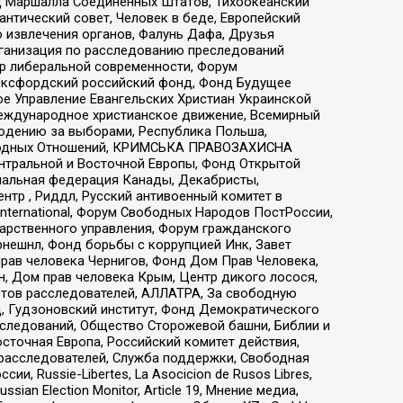
 Маршалла Соединенных Штатов, Тихоокеанский
нтический совет, Человек в беде, Европейский
 извлечения органов, Фалунь Дафа, Друзья
рганизация по расследованию преследований
тр либеральной современности, Форум
 Оксфордский российский фонд, Фонд Будущее
е Управление Евангельских Христиан Украинской
еждународное христианское движение, Всемирный
людению за выборами, Республика Польша,
народных Отношений, КРИМСЬКА ПРАВОЗАХИСНА
ы Центральной и Восточной Европы, Фонд Открытой
иональная федерация Канады, Декабристы,
тр , Риддл, Русский антивоенный комитет в
nternational, Форум Свободных Народов ПостРоссии,
дарственного управления, Форум гражданского
рнешнл, Фонд борьбы с коррупцией Инк, Завет
прав человека Чернигов, Фонд Дом Прав Человека,
н, Дом прав человека Крым, Центр дикого лосося,
стов расследователей, АЛЛАТРА, За свободную
д, Гудзоновский институт, Фонд Демократического
сследований, Общество Сторожевой башни, Библии и
сточная Европа, Российский комитет действия,
-расследователей, Служба поддержки, Свободная
 Russie-Libertes, La Asocicion de Rusos Libres,
an Election Monitor, Article 19, Мнение медиа,