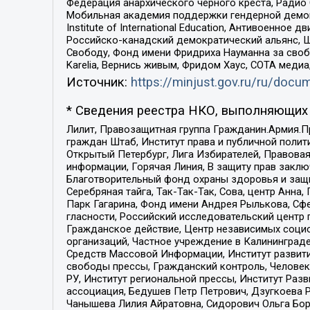
Федерация анархического черного креста, Радио
Мобильная академия поддержки гендерной демократи
Institute of International Education, Антивоенн
Российско-канадский демократический альянс, 
Свободу, Фонд имени Фридриха Науманна за свобо
Karelia, Вернись живым, Фридом Хаус, СОТА меди
Источник:
https://minjust.gov.ru/ru/doc
* Сведения реестра НКО, выполняющих 
Лилит, Правозащитная группа Гражданин.Армия.П
граждан Штаб, Институт права и публичной поли
Открытый Петербург, Лига Избирателей, Правова
информации, Горячая Линия, В защиту прав закл
Благотворительный фонд охраны здоровья и защи
Серебряная тайга, Так-Так-Так, Сова, центр Анн
Парк Гагарина, Фонд имени Андрея Рылькова, Сф
гласности, Российский исследовательский центр 
Гражданское действие, Центр независимых соци
организаций, Частное учреждение в Калининград
Средств Массовой Информации, Институт развити
свободы прессы, Гражданский контроль, Человек
РУ, Институт региональной прессы, Институт Ра
ассоциация, Бедушев Петр Петрович, Дзугкоева 
Чанышева Лилия Айратовна, Сидорович Ольга Бори