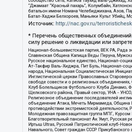
сообщество Сеть, Катиба Таухид валь-Джихад, Хай
“Джамаат “Красный пахарь”, Колумбайн, Хатлонск
батальон имени Номана Челебиджихана, Азов, Па
Батал-Хаджи Белхороев, Маньяки Культ Убийц, М
Источник:
http://nac.gov.ru/terroristichesk
* Перечень общественных объединений 
силу решение о ликвидации или запрете
Национал-большевистская партия, ВЕК РА, Рада 
Славянская Община Капища Веды Перуна, Мужская
Русское национальное единство, Национал-социа
Ат-Такфир Валь-Хиджра, Пит Буль, Национал-соц
народа, Национальная Социалистическая Инициат
Инглистической церкви Православных Староверов
свободе совести и о религиозных объединениях,
Клуб Болельщиков Футбольного Клуба Динамо, Фа
Щелковского района, Правый сектор, УНА - УНСО, У
Религиозное объединение последователей инглии
объединение Атака, Мечеть Мирмамеда, Община К
противодействии экстремистской деятельности, 
Молодежная правозащитная группа МПГ, Курсом П
Благотворительный пансионат Ак Умут, Русская ре
Иртыш Ultras, Русский Патриотический клуб-Нов
Навального, Совет граждан СССР Прикубанского 