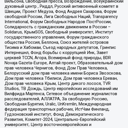
Вильсона, Свободная пресса, Возрождение, Всеукраинский
духовный центр , Риддл, Русский антивоенный комитет в
Швеции, Проект Медуза, Фонд Андрея Сахарова, Форум
свободной России, Лига Свободных Наций, Transparеncy
International, Форум Свободных Народов ПостРоссии,
Солидарность с гражданским движением в России –
Solidarus, КрымSOS, Свободный университет, Институт
государственного управления, Форум гражданского
общества Россия, Беллона, Союз жителей островов
Тисима и Хабомаи, Съезд народных депутатов, Гринпис
Интернешнл, Фонд борьбы с коррупцией Инк, Завет
церквей TCCN, Агора, Всемирный фонд природы, BDR
Novaja Gazeta-Europe, Алтай проект, Образовательный дом
прав человека Чернигов, Фонд Дом Прав Человека,
Белорусский дом прав человека имени Бориса Звозскова,
Дом прав человека Тбилиси, Дом прав человека Ереван,
Дом прав человека Крым, Центр дикого лосося, TVR
Studios, ТВ Дождь, Центр европейских исследований им
Вилфрида Мартенса, Сетевое объединение журналистов
расследователей, АЛЛАТРА, За свободную Россию,
Свободная Бурятия, Uralic, UnKremlin, Международная
федерация транспортных рабочих, ИстЧам Финланд,
Гудзоновский институт, Фонд Демократического
Развития, Комитет-2024, Центрально-Европейский
университет, Центр восточноевропейских и