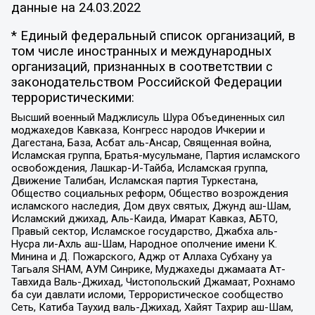
данные на
24.03.2022
* Единый федеральный список организаций, в
том числе иностранных и международных
организаций, признанных в соответствии с
законодательством Российской Федерации
террористическими:
Высший военный Маджлисуль Шура Объединенных сил
моджахедов Кавказа, Конгресс народов Ичкерии и
Дагестана, База, Асбат аль-Ансар, Священная война,
Исламская группа, Братья-мусульмане, Партия исламского
освобождения, Лашкар-И-Тайба, Исламская группа,
Движение Талибан, Исламская партия Туркестана,
Общество социальных реформ, Общество возрождения
исламского наследия, Дом двух святых, Джунд аш-Шам,
Исламский джихад, Аль-Каида, Имарат Кавказ, АБТО,
Правый сектор, Исламское государство, Джабха аль-
Нусра ли-Ахль аш-Шам, Народное ополчение имени К.
Минина и Д. Пожарского, Аджр от Аллаха Субхану уа
Тагьаля SHAM, АУМ Синрике, Муджахеды джамаата Ат-
Тавхида Валь-Джихад, Чистопольский Джамаат, Рохнамо
ба суи давлати исломи, Террористическое сообщество
Сеть, Катиба Таухид валь-Джихад, Хайят Тахрир аш-Шам,