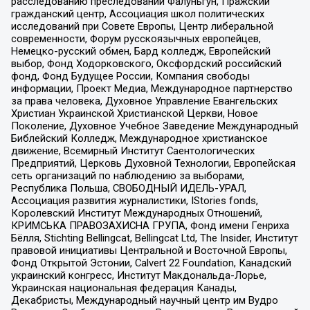
расследованию преследований Фалуньгун, Пражский
гражданский центр, Ассоциация школ политических
исследований при Совете Европы, Центр либеральной
современности, Форум русскоязычных европейцев,
Немецко-русский обмен, Бард колледж, Европейский
выбор, Фонд Ходорковского, Оксфордский российский
фонд, Фонд Будущее России, Компания свободы
информации, Проект Медиа, Международное партнерство
за права человека, Духовное Управление Евангельских
Христиан Украинской Христианской Церкви, Новое
Поколение, Духовное Учебное Заведение Международный
Библейский Колледж, Международное христианское
движение, Всемирный Институт Саентологических
Предприятий, Церковь Духовной Технологии, Европейская
сеть организаций по наблюдению за выборами,
Республика Польша, СВОБОДНЫЙ ИДЕЛЬ-УРАЛ,
Ассоциация развития журналистики, IStories fonds,
Королевский Институт Международных Отношений,
КРИМСЬКА ПРАВОЗАХИСНА ГРУПА, Фонд имени Генриха
Бёлля, Stichting Bellingcat, Bellingcat Ltd, The Insider, Институт
правовой инициативы Центральной и Восточной Европы,
Фонд Открытой Эстонии, Calvert 22 Foundation, Канадский
украинский конгресс, Институт Макдональда-Лорье,
Украинская национальная федерация Канады,
Декабристы, Международный научный центр им Вудро