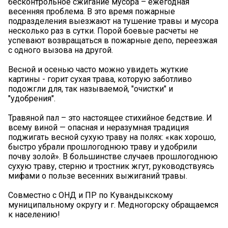
бесконтрольное сжигание мусора – ежегодная
весенняя проблема. В это время пожарные
подразделения выезжают на тушение травы и мусора
несколько раз в сутки. Порой боевые расчеты не
успевают возвращаться в пожарные депо, переезжая
с одного вызова на другой.
Весной и осенью часто можно увидеть жуткие
картины - горит сухая трава, которую заботливо
подожгли для, так называемой, "очистки" и
"удобрения".
Травяной пал – это настоящее стихийное бедствие. И
всему виной — опасная и неразумная традиция
поджигать весной сухую траву на полях: «как хорошо,
быстро убрали прошлогоднюю траву и удобрили
почву золой». В большинстве случаев прошлогоднюю
сухую траву, стерню и тростник жгут, руководствуясь
мифами о пользе весенних выжиганий травы.
Совместно с ОНД и ПР по Кувандыкскому
муниципальному округу и г. Медногорску обращаемся
к населению!