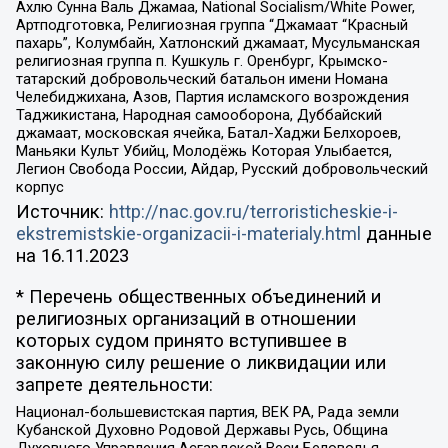
Ахлю Сунна Валь Джамаа, National Socialism/White Power,
Артподготовка, Религиозная группа “Джамаат “Красный
пахарь”, Колумбайн, Хатлонский джамаат, Мусульманская
религиозная группа п. Кушкуль г. Оренбург, Крымско-
татарский добровольческий батальон имени Номана
Челебиджихана, Азов, Партия исламского возрождения
Таджикистана, Народная самооборона, Дуббайский
джамаат, московская ячейка, Батал-Хаджи Белхороев,
Маньяки Культ Убийц, Молодёжь Которая Улыбается,
Легион Свобода России, Айдар, Русский добровольческий
корпус
Источник:
http://nac.gov.ru/terroristicheskie-i-
ekstremistskie-organizacii-i-materialy.html
данные
на
16.11.2023
* Перечень общественных объединений и
религиозных организаций в отношении
которых судом принято вступившее в
законную силу решение о ликвидации или
запрете деятельности:
Национал-большевистская партия, ВЕК РА, Рада земли
Кубанской Духовно Родовой Державы Русь, Община