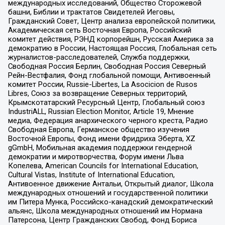
международных исследований, Общество Сторожевой
башни, Библии и трактатов Свидетелей Иеговы,
Гражданский Совет, Центр анализа европейской политики,
Академическая сеть Восточная Европа, Российский
комитет действия, РЭНД корпорейшн, Русская Америка за
демократию в России, Настоящая Россия, Глобальная сеть
журналистов-расследователей, Служба поддержки,
Свободная Россия Берлин, Свободная Россия Северный
Рейн-Вестфалия, Фонд глобальной помощи, Антивоенный
комитет России, Russie-Libertes, La Asocicion de Rusos
Libres, Союз за возвращение Северных территорий,
Крымскотатарский Ресурсный Центр, Глобальный союз
IndustriALL, Russian Election Monitor, Article 19, Мнение
медиа, Федерация анархического черного креста, Радио
Свободная Европа, Германское общество изучения
Восточной Европы, Фонд имени Фридриха Эберта, XZ
gGmbH, Мобильная академия поддержки гендерной
демократии и миротворчества, Форум имени Льва
Копелева, American Councils for International Education,
Cultural Vistas, Institute of International Education,
Антивоенное движение Антальи, Открытый диалог, Школа
международных отношений и государственной политики
им Питера Мунка, Российско-канадский демократический
альянс, Школа международных отношений им Нормана
Патерсона, Центр Гражданских Свобод, Фонд Бориса