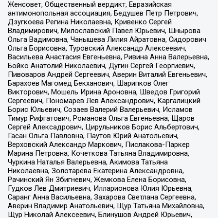
Женсовет, Общественный вердикт, Евразийская
антимонопольная ассоциация, Бедушев Петр Петрович,
Дзугкоева Регина Николаевна, Кривенко Сергей
Владимирович, Милославский Павел Юрьевич, Шнырова
Ольга Вадимовна, Чанышева Лилия Айратовна, Сидорович
Ольга Борисовна, Туровский Александр Алексеевич,
Васильева Анастасия Евгеньевна, Ривина Анна Валерьевна,
Бойко Анатолий Николаевич, Дугин Сергей Георгиевич,
Пивоваров Андрей Сергеевич, Аверин Виталий Евгеньевич,
Барахоев Магомед Бекханович, Шарипков Олег
Викторович, Мошель Ирина Ароновна, Шведов Григорий
Сергеевич, Пономарев Лев Александрович, Каргалицкий
Борис Юльевич, Созаев Валерий Валерьевич, Исламов
Тимур Рифгатович, Романова Ольга Евгеньевна, Щаров
Сергей Алексадрович, Цирульников Борис Альбертович,
Гасан Ольга Павловна, Паутов Юрий Анатольевич,
Верховский Александр Маркович, Пислакова-Паркер
Марина Петровна, Кочеткова Татьяна Владимировна,
Чуркина Наталья Валерьевна, Акимова Татьяна
Николаевна, Золотарева Екатерина Александровна,
Рачинский Ян Збигневич, Жемкова Елена Борисовна,
Гудков Лев Дмитриевич, Илларионова Юлия Юрьевна,
Саранг Анна Васильевна, Захарова Светлана Сергеевна,
Аверин Владимир Анатольевич, Щур Татьяна Михайловна,
Щур Николай Алексеевич, Блинушов Андрей Юрьевич,