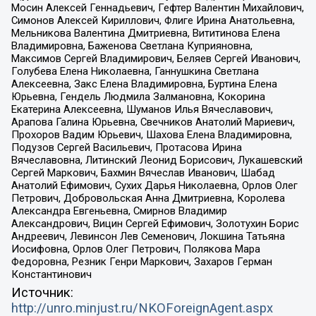
Мосин Алексей Геннадьевич, Гефтер Валентин Михайлович,
Симонов Алексей Кириллович, Флиге Ирина Анатольевна,
Мельникова Валентина Дмитриевна, Вититинова Елена
Владимировна, Баженова Светлана Куприяновна,
Максимов Сергей Владимирович, Беляев Сергей Иванович,
Голубева Елена Николаевна, Ганнушкина Светлана
Алексеевна, Закс Елена Владимировна, Буртина Елена
Юрьевна, Гендель Людмила Залмановна, Кокорина
Екатерина Алексеевна, Шуманов Илья Вячеславович,
Арапова Галина Юрьевна, Свечников Анатолий Мариевич,
Прохоров Вадим Юрьевич, Шахова Елена Владимировна,
Подузов Сергей Васильевич, Протасова Ирина
Вячеславовна, Литинский Леонид Борисович, Лукашевский
Сергей Маркович, Бахмин Вячеслав Иванович, Шабад
Анатолий Ефимович, Сухих Дарья Николаевна, Орлов Олег
Петрович, Добровольская Анна Дмитриевна, Королева
Александра Евгеньевна, Смирнов Владимир
Александрович, Вицин Сергей Ефимович, Золотухин Борис
Андреевич, Левинсон Лев Семенович, Локшина Татьяна
Иосифовна, Орлов Олег Петрович, Полякова Мара
Федоровна, Резник Генри Маркович, Захаров Герман
Константинович
Источник:
http://unro.minjust.ru/NKOForeignAgent.aspx