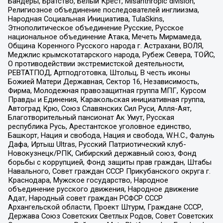
Бандеры, Братство, Белый Крест, Misanthropic division,
Религиозное объединение последователей инглиизма,
Народная Социальная Инициатива, TulaSkins,
Этнополитическое объединение Русские, Русское
национальное объединение Атака, Мечеть Мирмамеда,
Община Коренного Русского народа г. Астрахани, ВОЛЯ,
Меджлис крымскотатарского народа, Рубеж Севера, ТОЙС,
О противодействии экстремистской деятельности,
РЕВТАТПОД, Артподготовка, Штольц, В честь иконы
Божией Матери Державная, Сектор 16, Независимость,
Фирма, Молодежная правозащитная группа МПГ, Курсом
Правды и Единения, Каракольская инициативная группа,
Автоград Крю, Союз Славянских Сил Руси, Алля-Аят,
Благотворительный пансионат Ак Умут, Русская
республика Русь, Арестантское уголовное единство,
Башкорт, Нация и свобода, Нация и свобода, W.H.С., Фалунь
Дафа, Иртыш Ultras, Русский Патриотический клуб-
Новокузнецк/РПК, Сибирский державный союз, Фонд
борьбы с коррупцией, Фонд защиты прав граждан, Штабы
Навального, Совет граждан СССР Прикубанского округа г.
Краснодара, Мужское государство, Народное
объединение русского движения, Народное движение
Адат, Народный совет граждан РСФСР СССР
Архангельской области, Проект Штурм, Граждане СССР,
Держава Союз Советских Светлых Родов, Совет Советских