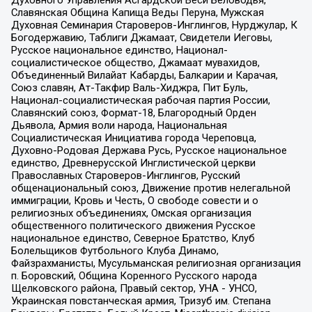
Духовного Управления Асгардской Веси Беловодья,
Славянская Община Капища Веды Перуна, Мужская
Духовная Семинария Староверов-Инглингов, Нурджулар, К
Богодержавию, Таблиги Джамаат, Свидетели Иеговы,
Русское национальное единство, Национал-
социалистическое общество, Джамаат мувахидов,
Объединенный Вилайат Кабарды, Балкарии и Карачая,
Союз славян, Ат-Такфир Валь-Хиджра, Пит Буль,
Национал-социалистическая рабочая партия России,
Славянский союз, Формат-18, Благородный Орден
Дьявола, Армия воли народа, Национальная
Социалистическая Инициатива города Череповца,
Духовно-Родовая Держава Русь, Русское национальное
единство, Древнерусской Инглистической церкви
Православных Староверов-Инглингов, Русский
общенациональный союз, Движение против нелегальной
иммиграции, Кровь и Честь, О свободе совести и о
религиозных объединениях, Омская организация
общественного политического движения Русское
национальное единство, Северное Братство, Клуб
Болельщиков Футбольного Клуба Динамо,
Файзрахманисты, Мусульманская религиозная организация
п. Боровский, Община Коренного Русского народа
Щелковского района, Правый сектор, УНА - УНСО,
Украинская повстанческая армия, Тризуб им. Степана