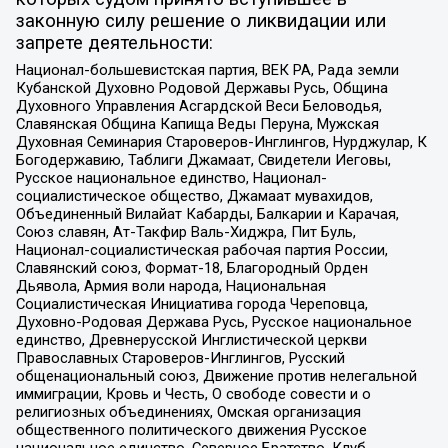
законную силу решение о ликвидации или
запрете деятельности:
Национал-большевистская партия, ВЕК РА, Рада земли
Кубанской Духовно Родовой Державы Русь, Община
Духовного Управления Асгардской Веси Беловодья,
Славянская Община Капища Веды Перуна, Мужская
Духовная Семинария Староверов-Инглингов, Нурджулар, К
Богодержавию, Таблиги Джамаат, Свидетели Иеговы,
Русское национальное единство, Национал-
социалистическое общество, Джамаат мувахидов,
Объединенный Вилайат Кабарды, Балкарии и Карачая,
Союз славян, Ат-Такфир Валь-Хиджра, Пит Буль,
Национал-социалистическая рабочая партия России,
Славянский союз, Формат-18, Благородный Орден
Дьявола, Армия воли народа, Национальная
Социалистическая Инициатива города Череповца,
Духовно-Родовая Держава Русь, Русское национальное
единство, Древнерусской Инглистической церкви
Православных Староверов-Инглингов, Русский
общенациональный союз, Движение против нелегальной
иммиграции, Кровь и Честь, О свободе совести и о
религиозных объединениях, Омская организация
общественного политического движения Русское