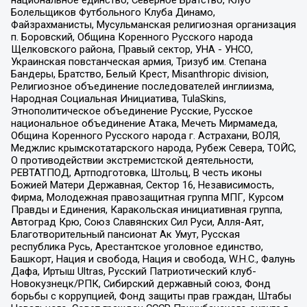
национальное единство, Северное Братство, Клуб
Болельщиков Футбольного Клуба Динамо,
Файзрахманисты, Мусульманская религиозная организация
п. Боровский, Община Коренного Русского народа
Щелковского района, Правый сектор, УНА - УНСО,
Украинская повстанческая армия, Тризуб им. Степана
Бандеры, Братство, Белый Крест, Misanthropic division,
Религиозное объединение последователей инглиизма,
Народная Социальная Инициатива, TulaSkins,
Этнополитическое объединение Русские, Русское
национальное объединение Атака, Мечеть Мирмамеда,
Община Коренного Русского народа г. Астрахани, ВОЛЯ,
Меджлис крымскотатарского народа, Рубеж Севера, ТОЙС,
О противодействии экстремистской деятельности,
РЕВТАТПОД, Артподготовка, Штольц, В честь иконы
Божией Матери Державная, Сектор 16, Независимость,
Фирма, Молодежная правозащитная группа МПГ, Курсом
Правды и Единения, Каракольская инициативная группа,
Автоград Крю, Союз Славянских Сил Руси, Алля-Аят,
Благотворительный пансионат Ак Умут, Русская
республика Русь, Арестантское уголовное единство,
Башкорт, Нация и свобода, Нация и свобода, W.H.С., Фалунь
Дафа, Иртыш Ultras, Русский Патриотический клуб-
Новокузнецк/РПК, Сибирский державный союз, Фонд
борьбы с коррупцией, Фонд защиты прав граждан, Штабы