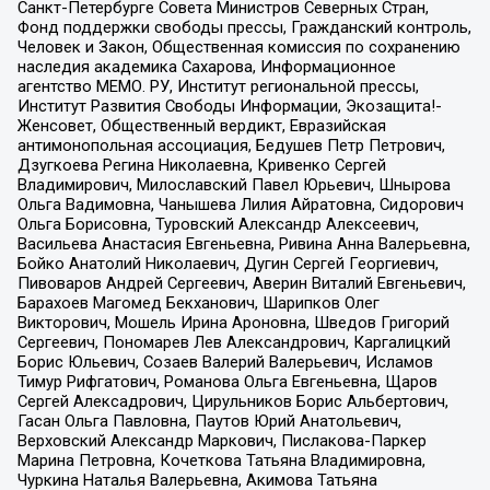
Санкт-Петербурге Совета Министров Северных Стран,
Фонд поддержки свободы прессы, Гражданский контроль,
Человек и Закон, Общественная комиссия по сохранению
наследия академика Сахарова, Информационное
агентство МЕМО. РУ, Институт региональной прессы,
Институт Развития Свободы Информации, Экозащита!-
Женсовет, Общественный вердикт, Евразийская
антимонопольная ассоциация, Бедушев Петр Петрович,
Дзугкоева Регина Николаевна, Кривенко Сергей
Владимирович, Милославский Павел Юрьевич, Шнырова
Ольга Вадимовна, Чанышева Лилия Айратовна, Сидорович
Ольга Борисовна, Туровский Александр Алексеевич,
Васильева Анастасия Евгеньевна, Ривина Анна Валерьевна,
Бойко Анатолий Николаевич, Дугин Сергей Георгиевич,
Пивоваров Андрей Сергеевич, Аверин Виталий Евгеньевич,
Барахоев Магомед Бекханович, Шарипков Олег
Викторович, Мошель Ирина Ароновна, Шведов Григорий
Сергеевич, Пономарев Лев Александрович, Каргалицкий
Борис Юльевич, Созаев Валерий Валерьевич, Исламов
Тимур Рифгатович, Романова Ольга Евгеньевна, Щаров
Сергей Алексадрович, Цирульников Борис Альбертович,
Гасан Ольга Павловна, Паутов Юрий Анатольевич,
Верховский Александр Маркович, Пислакова-Паркер
Марина Петровна, Кочеткова Татьяна Владимировна,
Чуркина Наталья Валерьевна, Акимова Татьяна