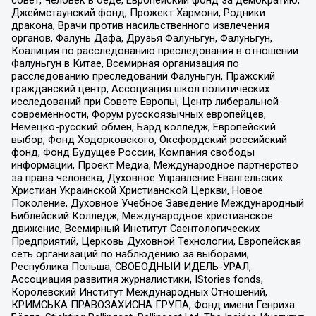
Джеймстаунский фонд, Прожект Хармони, Родники
дракона, Врачи против насильственного извлечения
органов, Фалунь Дафа, Друзья Фалуньгун, Фалуньгун,
Коалиция по расследованию преследования в отношении
Фалуньгун в Китае, Всемирная организация по
расследованию преследований Фалуньгун, Пражский
гражданский центр, Ассоциация школ политических
исследований при Совете Европы, Центр либеральной
современности, Форум русскоязычных европейцев,
Немецко-русский обмен, Бард колледж, Европейский
выбор, Фонд Ходорковского, Оксфордский российский
фонд, Фонд Будущее России, Компания свободы
информации, Проект Медиа, Международное партнерство
за права человека, Духовное Управление Евангельских
Христиан Украинской Христианской Церкви, Новое
Поколение, Духовное Учебное Заведение Международный
Библейский Колледж, Международное христианское
движение, Всемирный Институт Саентологических
Предприятий, Церковь Духовной Технологии, Европейская
сеть организаций по наблюдению за выборами,
Республика Польша, СВОБОДНЫЙ ИДЕЛЬ-УРАЛ,
Ассоциация развития журналистики, IStories fonds,
Королевский Институт Международных Отношений,
КРИМСЬКА ПРАВОЗАХИСНА ГРУПА, Фонд имени Генриха