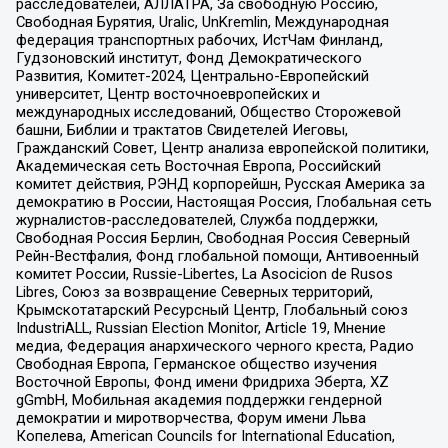
расследователей, АЛЛАТРА, За свободную Россию,
Свободная Бурятия, Uralic, UnKremlin, Международная
федерация транспортных рабочих, ИстЧам Финланд,
Гудзоновский институт, Фонд Демократического
Развития, Комитет-2024, Центрально-Европейский
университет, Центр восточноевропейских и
международных исследований, Общество Сторожевой
башни, Библии и трактатов Свидетелей Иеговы,
Гражданский Совет, Центр анализа европейской политики,
Академическая сеть Восточная Европа, Российский
комитет действия, РЭНД корпорейшн, Русская Америка за
демократию в России, Настоящая Россия, Глобальная сеть
журналистов-расследователей, Служба поддержки,
Свободная Россия Берлин, Свободная Россия Северный
Рейн-Вестфалия, Фонд глобальной помощи, Антивоенный
комитет России, Russie-Libertes, La Asocicion de Rusos
Libres, Союз за возвращение Северных территорий,
Крымскотатарский Ресурсный Центр, Глобальный союз
IndustriALL, Russian Election Monitor, Article 19, Мнение
медиа, Федерация анархического черного креста, Радио
Свободная Европа, Германское общество изучения
Восточной Европы, Фонд имени Фридриха Эберта, XZ
gGmbH, Мобильная академия поддержки гендерной
демократии и миротворчества, Форум имени Льва
Копелева, American Councils for International Education,