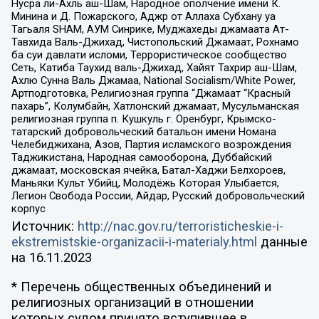
Нусра ли-Ахль аш-Шам, Народное ополчение имени К.
Минина и Д. Пожарского, Аджр от Аллаха Субхану уа
Тагьаля SHAM, АУМ Синрике, Муджахеды джамаата Ат-
Тавхида Валь-Джихад, Чистопольский Джамаат, Рохнамо
ба суи давлати исломи, Террористическое сообщество
Сеть, Катиба Таухид валь-Джихад, Хайят Тахрир аш-Шам,
Ахлю Сунна Валь Джамаа, National Socialism/White Power,
Артподготовка, Религиозная группа “Джамаат “Красный
пахарь”, Колумбайн, Хатлонский джамаат, Мусульманская
религиозная группа п. Кушкуль г. Оренбург, Крымско-
татарский добровольческий батальон имени Номана
Челебиджихана, Азов, Партия исламского возрождения
Таджикистана, Народная самооборона, Дуббайский
джамаат, московская ячейка, Батал-Хаджи Белхороев,
Маньяки Культ Убийц, Молодёжь Которая Улыбается,
Легион Свобода России, Айдар, Русский добровольческий
корпус
Источник:
http://nac.gov.ru/terroristicheskie-i-
ekstremistskie-organizacii-i-materialy.html
данные
на
16.11.2023
* Перечень общественных объединений и
религиозных организаций в отношении
которых судом принято вступившее в