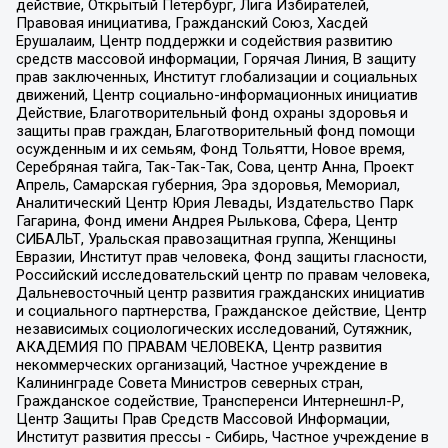
действие, Открытый Петербург, Лига Избирателей,
Правовая инициатива, Гражданский Союз, Хасдей
Ерушалаим, Центр поддержки и содействия развитию
средств массовой информации, Горячая Линия, В защиту
прав заключенных, Институт глобализации и социальных
движений, Центр социально-информационных инициатив
Действие, Благотворительный фонд охраны здоровья и
защиты прав граждан, Благотворительный фонд помощи
осужденным и их семьям, Фонд Тольятти, Новое время,
Серебряная тайга, Так-Так-Так, Сова, центр Анна, Проект
Апрель, Самарская губерния, Эра здоровья, Мемориал,
Аналитический Центр Юрия Левады, Издательство Парк
Гагарина, Фонд имени Андрея Рылькова, Сфера, Центр
СИБАЛЬТ, Уральская правозащитная группа, Женщины
Евразии, Институт прав человека, Фонд защиты гласности,
Российский исследовательский центр по правам человека,
Дальневосточный центр развития гражданских инициатив
и социального партнерства, Гражданское действие, Центр
независимых социологических исследований, Сутяжник,
АКАДЕМИЯ ПО ПРАВАМ ЧЕЛОВЕКА, Центр развития
некоммерческих организаций, Частное учреждение в
Калининграде Совета Министров северных стран,
Гражданское содействие, Трансперенси Интернешнл-Р,
Центр Защиты Прав Средств Массовой Информации,
Институт развития прессы - Сибирь, Частное учреждение в