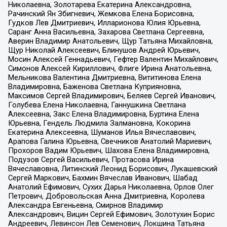
Николаевна, Золотарева Екатерина Александровна,
Рачинский Ян Збигневич, Жемкова Елена Борисовна,
Гудков Лев Дмитриевич, Илларионова Юлия Юрьевна,
Саранг Анна Васильевна, Захарова Светлана Сергеевна,
Аверин Владимир Анатольевич, Щур Татьяна Михайловна,
Щур Николай Алексеевич, Блинушов Андрей Юрьевич,
Мосин Алексей Геннадьевич, Гефтер Валентин Михайлович,
Симонов Алексей Кириллович, Флиге Ирина Анатольевна,
Мельникова Валентина Дмитриевна, Вититинова Елена
Владимировна, Баженова Светлана Куприяновна,
Максимов Сергей Владимирович, Беляев Сергей Иванович,
Голубева Елена Николаевна, Ганнушкина Светлана
Алексеевна, Закс Елена Владимировна, Буртина Елена
Юрьевна, Гендель Людмила Залмановна, Кокорина
Екатерина Алексеевна, Шуманов Илья Вячеславович,
Арапова Галина Юрьевна, Свечников Анатолий Мариевич,
Прохоров Вадим Юрьевич, Шахова Елена Владимировна,
Подузов Сергей Васильевич, Протасова Ирина
Вячеславовна, Литинский Леонид Борисович, Лукашевский
Сергей Маркович, Бахмин Вячеслав Иванович, Шабад
Анатолий Ефимович, Сухих Дарья Николаевна, Орлов Олег
Петрович, Добровольская Анна Дмитриевна, Королева
Александра Евгеньевна, Смирнов Владимир
Александрович, Вицин Сергей Ефимович, Золотухин Борис
Андреевич, Левинсон Лев Семенович, Локшина Татьяна