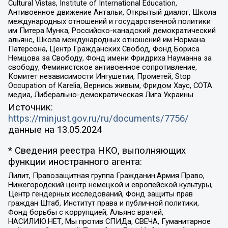
Cultural Vistas, Institute of International Education,
Антивоенное движение Антальи, Открытый диалог, Школа
международных отношений и государственной политики
им Питера Мунка, Российско-канадский демократический
альянс, Школа международных отношений им Нормана
Патерсона, Центр Гражданских Свобод, Фонд Бориса
Немцова за Свободу, Фонд имени Фридриха Науманна за
свободу, Феминистское антивоенное сопротивление,
Комитет независимости Ингушетии, Прометей, Stop
Occupation of Karelia, Вернись живым, Фридом Хаус, СОТА
медиа, Либерально-демократическая Лига Украины
Источник:
https://minjust.gov.ru/ru/documents/7756/
данные на
13.05.2024
* Сведения реестра НКО, выполняющих
функции иностранного агента:
Лилит, Правозащитная группа Гражданин.Армия.Право,
Нижегородский центр немецкой и европейской культуры,
Центр гендерных исследований, Фонд защиты прав
граждан Штаб, Институт права и публичной политики,
Фонд борьбы с коррупцией, Альянс врачей,
НАСИЛИЮ.НЕТ, Мы против СПИДа, СВЕЧА, Гуманитарное