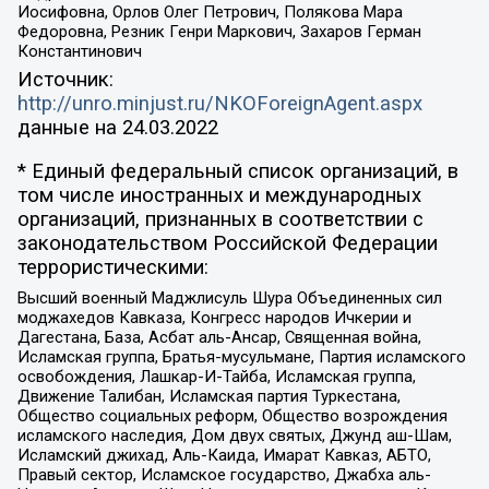
Иосифовна, Орлов Олег Петрович, Полякова Мара
Федоровна, Резник Генри Маркович, Захаров Герман
Константинович
Источник:
http://unro.minjust.ru/NKOForeignAgent.aspx
данные на
24.03.2022
* Единый федеральный список организаций, в
том числе иностранных и международных
организаций, признанных в соответствии с
законодательством Российской Федерации
террористическими:
Высший военный Маджлисуль Шура Объединенных сил
моджахедов Кавказа, Конгресс народов Ичкерии и
Дагестана, База, Асбат аль-Ансар, Священная война,
Исламская группа, Братья-мусульмане, Партия исламского
освобождения, Лашкар-И-Тайба, Исламская группа,
Движение Талибан, Исламская партия Туркестана,
Общество социальных реформ, Общество возрождения
исламского наследия, Дом двух святых, Джунд аш-Шам,
Исламский джихад, Аль-Каида, Имарат Кавказ, АБТО,
Правый сектор, Исламское государство, Джабха аль-