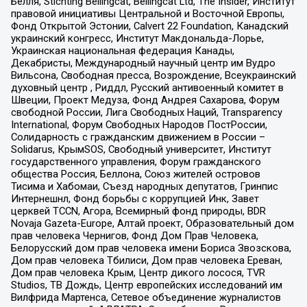
Бёлля, Stichting Bellingcat, Bellingcat Ltd, The Insider, Институт
правовой инициативы Центральной и Восточной Европы,
Фонд Открытой Эстонии, Calvert 22 Foundation, Канадский
украинский конгресс, Институт Макдональда-Лорье,
Украинская национальная федерация Канады,
Декабристы, Международный научный центр им Вудро
Вильсона, Свободная пресса, Возрождение, Всеукраинский
духовный центр , Риддл, Русский антивоенный комитет в
Швеции, Проект Медуза, Фонд Андрея Сахарова, Форум
свободной России, Лига Свободных Наций, Transparеncy
International, Форум Свободных Народов ПостРоссии,
Солидарность с гражданским движением в России –
Solidarus, КрымSOS, Свободный университет, Институт
государственного управления, Форум гражданского
общества Россия, Беллона, Союз жителей островов
Тисима и Хабомаи, Съезд народных депутатов, Гринпис
Интернешнл, Фонд борьбы с коррупцией Инк, Завет
церквей TCCN, Агора, Всемирный фонд природы, BDR
Novaja Gazeta-Europe, Алтай проект, Образовательный дом
прав человека Чернигов, Фонд Дом Прав Человека,
Белорусский дом прав человека имени Бориса Звозскова,
Дом прав человека Тбилиси, Дом прав человека Ереван,
Дом прав человека Крым, Центр дикого лосося, TVR
Studios, ТВ Дождь, Центр европейских исследований им
Вилфрида Мартенса, Сетевое объединение журналистов