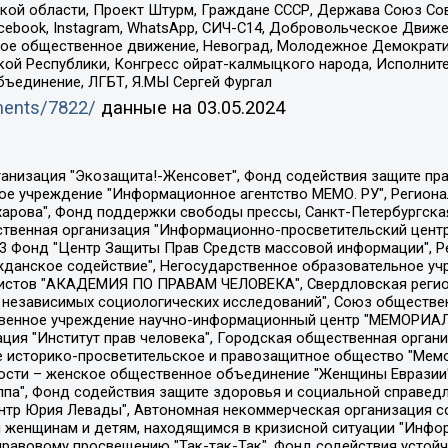
ой области, Проект Штурм, Граждане СССР, Держава Союз Сов
Facebook, Instagram, WhatsApp, СИЧ-С14, Добровольческое Движ
ское общественное движение, Невоград, Молодежное Демократ
ой Республики, Конгресс ойрат-калмыцкого народа, Исполнит
бъединение, ЛГБТ, Я.МЫ Сергей Фургал
uments/7822/
данные на
03.05.2024
Общество с ограниченной ответственностью "Радио Свободная Европа/Радио Свобода", Чешское информационное агентство "MEDIUM-ORIENT", Красноярская региональная общественная организация "Мы против СПИДа", Камалягин Денис Николаевич, Маркелов Сергей Евгеньевич, Пономарев Лев Александрович, Савицкая Людмила Алексеевна, Автономная некоммерческая организация "Центр по работе с проблемой насилия "НАСИЛИЮ.НЕТ", Межрегиональный профессиональный союз работников здравоохранения "Альянс врачей", Юридическое лицо, зарегистрированное в Латвийской Республике, SIA "Medusa Project" (регистрационный номер 40103797863, дата регистрации 10.06.2014), Некоммерческая организация "Фонд по борьбе с коррупцией", Автономная некоммерческая организация "Институт права и публичной политики", Баданин Роман Сергеевич, Гликин Максим Александрович, Железнова Мария Михайловна, Лукьянова Юлия Сергеевна, Маетная Елизавета Витальевна, Маняхин Петр Борисович, Чуракова Ольга Владимировна, Ярош Юлия Петровна, Юридическое лицо "The Insider SIA", зарегистрированное в Риге, Латвийская Республика (дата регистрации 26.06.2015), являющееся администратором доменного имени интернет-издания "The Insider SIA", https://theins.ru, Постернак Алексей Евгеньевич, Рубин Михаил Аркадьевич, Анин Роман Александрович, Юридическое лицо Istories fonds, зарегистрированное в Латвийской Республике (регистрационный номер 50008295751, дата регистрации 24.02.2020), Великовский Дмитрий Александрович, Долинина Ирина Николаевна, Мароховская Алеся Алексеевна, Шлейнов Роман Юрьевич, Шмагун Олеся Валентиновна, Общество с ограниченной ответственностью "Альтаир 2021", Общество с ограниченной ответственностью "Вега 2021", Общество с ограниченной ответственностью "Главный редактор 2021", Общество с ограниченной ответственностью "Ромашки монолит", Важенков Артем Валерьевич, Ивановская областная общественная организация "Центр гендерных исследований", Гурман Юрий Альбертович, Медиапроект "ОВД-Инфо", Егоров Владимир Владимирович, Жилинский Владимир Александрович, Общество с ограниченной ответственностью "ЗП", Иванова София Юрьевна, Карезина Инна Павловна, Кильтау Екатерина Викторовна, Петров Алексей Викторович, Пискунов Сергей Евгеньевич, Смирнов Сергей Сергеевич, Тихонов Михаил Сергеевич, Общество с ограниченной ответственностью "ЖУРНАЛИСТ-ИНОСТРАННЫЙ АГЕНТ", Арапова Галина Юрьевна, Вольтская Татьяна Анатольевна, Американская компания "Mason G.E.S. Anonymous Foundation" (США), являющаяся владельцем интернет-издания https://mnews.world/, Компания "Stichting Bellingcat", зарегистрированная в Нидерландах (дата регистрации 11.07.2018), Захаров Андрей Вячеславович, Клепиковская Екатерина Дмитриевна, Общество с ограниченной ответственностью "МЕМО", Перл Роман Александрович, Симонов Евгений Алексеевич, Соловьева Елена Анатольевна, Сотников Даниил Владимирович, Сурначева Елизавета Дмитриевна, Автономная некоммерческая организация по защите прав человека и информированию населения "Якутия – Наше Мнение", Общество с ограниченной ответственностью "Москоу диджитал медиа", с 26.01.2023 Общество с ограниченной ответственностью "Чайка Белые сады", Ветошкина Валерия Валерьевна, Заговора Максим Александрович, Межрегиональное общественное движение "Российская ЛГБТ - сеть", Оленичев Максим Владимирович, Павлов Иван Юрьевич, Скворцова Елена Сергеевна, Общество с ограниченной ответственностью "Как бы инагент", Кочетков Игорь Викторович, Общество с ограниченной ответственностью "Честные выборы", Еланчик Олег Александрович, Общество с ограниченной ответственностью "Нобелевский призыв", Гималова Регина Эмилевна, Григорьев Андрей Валерьевич, Григорьева Алина Александровна, Ассоциация по содействию защите прав призывников, альтернативнослужащих и военнослужащих "Правозащитная группа "Гражданин.Армия.Право", Хисамова Регина Фаритовна, Автономная некоммерческая организация по реализа