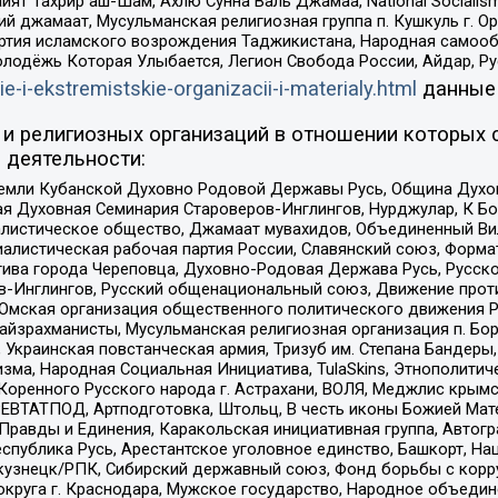
ят Тахрир аш-Шам, Ахлю Сунна Валь Джамаа, National Socialism
ий джамаат, Мусульманская религиозная группа п. Кушкуль г. 
ртия исламского возрождения Таджикистана, Народная самооб
олодёжь Которая Улыбается, Легион Свобода России, Айдар, Р
ie-i-ekstremistskie-organizacii-i-materialy.html
данные
и религиозных организаций в отношении которых 
 деятельности:
земли Кубанской Духовно Родовой Державы Русь, Община Духо
 Духовная Семинария Староверов-Инглингов, Нурджулар, К Бо
листическое общество, Джамаат мувахидов, Объединенный Вил
иалистическая рабочая партия России, Славянский союз, Форма
ива города Череповца, Духовно-Родовая Держава Русь, Русск
-Инглингов, Русский общенациональный союз, Движение против
 Омская организация общественного политического движения Р
йзрахманисты, Мусульманская религиозная организация п. Бо
краинская повстанческая армия, Тризуб им. Степана Бандеры, Бр
зма, Народная Социальная Инициатива, TulaSkins, Этнополитич
оренного Русского народа г. Астрахани, ВОЛЯ, Меджлис крымс
РЕВТАТПОД, Артподготовка, Штольц, В честь иконы Божией Мате
равды и Единения, Каракольская инициативная группа, Автогра
спублика Русь, Арестантское уголовное единство, Башкорт, Наци
окузнецк/РПК, Сибирский державный союз, Фонд борьбы с кор
округа г. Краснодара, Мужское государство, Народное объедин