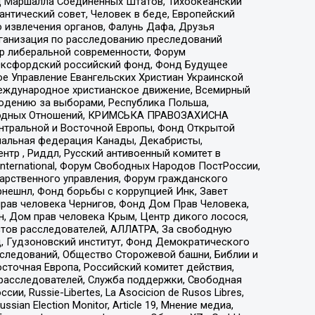
 Маршалла Соединенных Штатов, Тихоокеанский
нтический совет, Человек в беде, Европейский
 извлечения органов, Фалунь Дафа, Друзья
рганизация по расследованию преследований
тр либеральной современности, Форум
 Оксфордский российский фонд, Фонд Будущее
е Управление Евангельских Христиан Украинской
еждународное христианское движение, Всемирный
людению за выборами, Республика Польша,
народных Отношений, КРИМСЬКА ПРАВОЗАХИСНА
ы Центральной и Восточной Европы, Фонд Открытой
иональная федерация Канады, Декабристы,
тр , Риддл, Русский антивоенный комитет в
nternational, Форум Свободных Народов ПостРоссии,
дарственного управления, Форум гражданского
рнешнл, Фонд борьбы с коррупцией Инк, Завет
прав человека Чернигов, Фонд Дом Прав Человека,
н, Дом прав человека Крым, Центр дикого лосося,
стов расследователей, АЛЛАТРА, За свободную
д, Гудзоновский институт, Фонд Демократического
сследований, Общество Сторожевой башни, Библии и
сточная Европа, Российский комитет действия,
-расследователей, Служба поддержки, Свободная
 Russie-Libertes, La Asocicion de Rusos Libres,
an Election Monitor, Article 19, Мнение медиа,