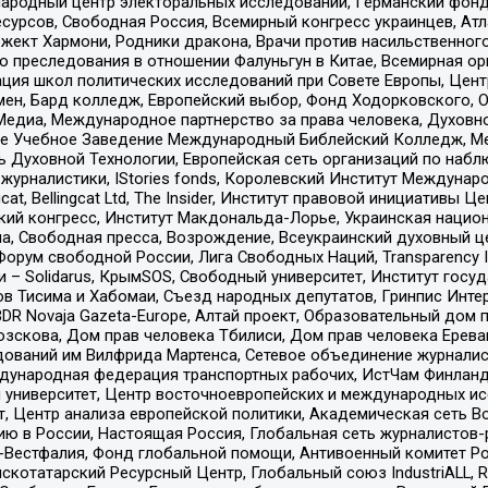
родный центр электоральных исследований, Германский фонд
рсов, Свободная Россия, Всемирный конгресс украинцев, Атла
ект Хармони, Родники дракона, Врачи против насильственного
ию преследования в отношении Фалуньгун в Китае, Всемирная о
ация школ политических исследований при Совете Европы, Цен
мен, Бард колледж, Европейский выбор, Фонд Ходорковского,
едиа, Международное партнерство за права человека, Духовно
ое Учебное Заведение Международный Библейский Колледж, М
ь Духовной Технологии, Европейская сеть организаций по наб
урналистики, IStories fonds, Королевский Институт Между
gcat, Bellingcat Ltd, The Insider, Институт правовой инициатив
инский конгресс, Институт Макдональда-Лорье, Украинская нац
, Свободная пресса, Возрождение, Всеукраинский духовный цен
орум свободной России, Лига Свободных Наций, Transparеncy I
– Solidarus, КрымSOS, Свободный университет, Институт госу
в Тисима и Хабомаи, Съезд народных депутатов, Гринпис Инте
DR Novaja Gazeta-Europe, Алтай проект, Образовательный дом 
зскова, Дом прав человека Тбилиси, Дом прав человека Ерева
едований им Вилфрида Мартенса, Сетевое объединение журнали
Международная федерация транспортных рабочих, ИстЧам Финлан
й университет, Центр восточноевропейских и международных и
, Центр анализа европейской политики, Академическая сеть Во
ю в России, Настоящая Россия, Глобальная сеть журналистов
естфалия, Фонд глобальной помощи, Антивоенный комитет России,
татарский Ресурсный Центр, Глобальный союз IndustriALL, Russi