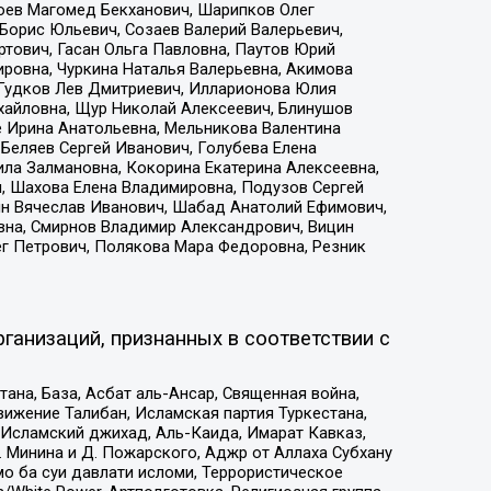
хоев Магомед Бекханович, Шарипков Олег
Борис Юльевич, Созаев Валерий Валерьевич,
тович, Гасан Ольга Павловна, Паутов Юрий
ровна, Чуркина Наталья Валерьевна, Акимова
 Гудков Лев Дмитриевич, Илларионова Юлия
ихайловна, Щур Николай Алексеевич, Блинушов
е Ирина Анатольевна, Мельникова Валентина
Беляев Сергей Иванович, Голубева Елена
ила Залмановна, Кокорина Екатерина Алексеевна,
, Шахова Елена Владимировна, Подузов Сергей
ин Вячеслав Иванович, Шабад Анатолий Ефимович,
вна, Смирнов Владимир Александрович, Вицин
ег Петрович, Полякова Мара Федоровна, Резник
ганизаций, признанных в соответствии с
на, База, Асбат аль-Ансар, Священная война,
ижение Талибан, Исламская партия Туркестана,
Исламский джихад, Аль-Каида, Имарат Кавказ,
 Минина и Д. Пожарского, Аджр от Аллаха Субхану
о ба суи давлати исломи, Террористическое