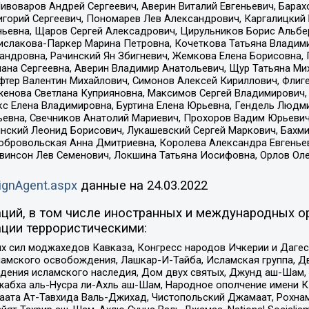
Пивоваров Андрей Сергеевич, Аверин Виталий Евгеньевич, Бара
горий Сергеевич, Пономарев Лев Александрович, Каргалицкий 
ньевна, Щаров Сергей Алексадрович, Цирульников Борис Альбер
ислакова-Паркер Марина Петровна, Кочеткова Татьяна Владими
сандровна, Рачинский Ян Збигневич, Жемкова Елена Борисовна,
лана Сергеевна, Аверин Владимир Анатольевич, Щур Татьяна М
фтер Валентин Михайлович, Симонов Алексей Кириллович, Флиг
женова Светлана Куприяновна, Максимов Сергей Владимирович, 
кс Елена Владимировна, Буртина Елена Юрьевна, Гендель Людм
евна, Свечников Анатолий Мариевич, Прохоров Вадим Юрьевич
инский Леонид Борисович, Лукашевский Сергей Маркович, Бахм
Добровольская Анна Дмитриевна, Королева Александра Евгенье
евинсон Лев Семенович, Локшина Татьяна Иосифовна, Орлов Ол
ignAgent.aspx
данные на
24.03.2022
ций, в том числе иностранных и международных ор
ции террористическими:
ил моджахедов Кавказа, Конгресс народов Ичкерии и Дагеста
ламского освобождения, Лашкар-И-Тайба, Исламская группа, Дв
ения исламского наследия, Дом двух святых, Джунд аш-Шам, 
жабха аль-Нусра ли-Ахль аш-Шам, Народное ополчение имени К.
ата Ат-Тавхида Валь-Джихад, Чистопольский Джамаат, Рохнам