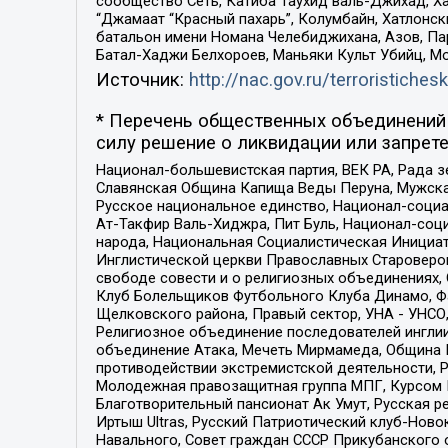
сообщество Сеть, Катиба Таухид валь-Джихад, Хай
“Джамаат “Красный пахарь”, Колумбайн, Хатлонск
батальон имени Номана Челебиджихана, Азов, Па
Батал-Хаджи Белхороев, Маньяки Культ Убийц, М
Источник:
http://nac.gov.ru/terroristichesk
* Перечень общественных объединений 
силу решение о ликвидации или запрете
Национал-большевистская партия, ВЕК РА, Рада 
Славянская Община Капища Веды Перуна, Мужская
Русское национальное единство, Национал-социа
Ат-Такфир Валь-Хиджра, Пит Буль, Национал-соц
народа, Национальная Социалистическая Инициат
Инглистической церкви Православных Староверов
свободе совести и о религиозных объединениях,
Клуб Болельщиков Футбольного Клуба Динамо, Фа
Щелковского района, Правый сектор, УНА - УНСО, У
Религиозное объединение последователей инглии
объединение Атака, Мечеть Мирмамеда, Община К
противодействии экстремистской деятельности, 
Молодежная правозащитная группа МПГ, Курсом П
Благотворительный пансионат Ак Умут, Русская ре
Иртыш Ultras, Русский Патриотический клуб-Нов
Навального, Совет граждан СССР Прикубанского 