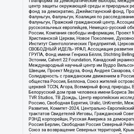
Платформа за Демократические Выборы, Междуна
центр защиты окружающей среды и природных ресу
фонд за демократию, Джеймстаунский фонд, Прож
Фалуньгун, Фалуньгун, Коалиция по расследован
Фалуньгун, Пражский гражданский центр, Ассоци
русскоязычных европейцев, Немецко-русский об
России, Компания свободы информации, Проект М
Христианской Церкви, Новое Поколение, Духовн
Институт Саентологических Предприятий, Церков
СВОБОДНЫЙ ИДЕЛЬ-УРАЛ, Ассоциация развития ж
ГРУПА, Фонд имени Генриха Бёлля, Stichting Bellin
Эстонии, Calvert 22 Foundation, Канадский укра
Международный научный центр им Вудро Вильсона
Швеции, Проект Медуза, Фонд Андрея Сахарова, Ф
Солидарность с гражданским движением в России 
общества Россия, Беллона, Союз жителей острово
церквей TCCN, Агора, Всемирный фонд природы, B
Белорусский дом прав человека имени Бориса Зво
TVR Studios, ТВ Дождь, Центр европейских иссл
Россию, Свободная Бурятия, Uralic, UnKremlin, 
Развития, Комитет-2024, Центрально-Европейски
трактатов Свидетелей Иеговы, Гражданский Совет
РЭНД корпорейшн, Русская Америка за демократи
Россия Берлин, Свободная Россия Северный Рейн-В
Союз за возвращение Северных территорий, Крымско