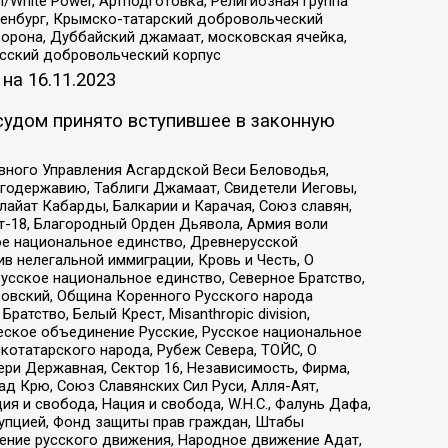
/White Power, Артподготовка, Религиозная группа
Оренбург, Крымско-татарский добровольческий
орона, Дуббайский джамаат, московская ячейка,
усский добровольческий корпус
 на
16.11.2023
судом принято вступившее в законную
вного Управления Асгардской Веси Беловодья,
годержавию, Таблиги Джамаат, Свидетели Иеговы,
айат Кабарды, Балкарии и Карачая, Союз славян,
т-18, Благородный Орден Дьявола, Армия воли
ое национальное единство, Древнерусской
 нелегальной иммиграции, Кровь и Честь, О
усское национальное единство, Северное Братство,
ровский, Община Коренного Русского народа
атство, Белый Крест, Misanthropic division,
еское объединение Русские, Русское национальное
котатарского народа, Рубеж Севера, ТОЙС, О
ри Державная, Сектор 16, Независимость, Фирма,
д Крю, Союз Славянских Сил Руси, Алля-Аят,
я и свобода, Нация и свобода, W.H.С., Фалунь Дафа,
рупцией, Фонд защиты прав граждан, Штабы
ение русского движения, Народное движение Адат,