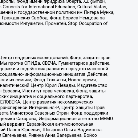
Европы, Фонд имени Фридриха Эберта, XZ gGmbH,
ls for International Education, Cultural Vistas,
ошений и государственной политики им Питера Мунка,
 Гражданских Свобод, Фонд Бориса Немцова за
имости Ингушетии, Прометей, Stop Occupation of
 Центр гендерных исследований, Фонд защиты прав
 Мы против СПИДа, СВЕЧА, Гуманитарное действие,
ддержки и содействия развитию средств массовой
р социально-информационных инициатив Действие,
 и их семьям, Фонд Тольятти, Новое время,
, Аналитический Центр Юрия Левады, Издательство
 Евразии, Институт прав человека, Фонд защиты
ких инициатив и социального партнерства,
ЕЛОВЕКА, Центр развития некоммерческих
 Трансперенси Интернешнл-Р, Центр Защиты Прав
овета Министров Северных Стран, Фонд поддержки
адемика Сахарова, Информационное агентство МЕМО.
ый вердикт, Евразийская антимонопольная
кий Павел Юрьевич, Шнырова Ольга Вадимовна,
 Евгеньевна, Ривина Анна Валерьевна, Бойко