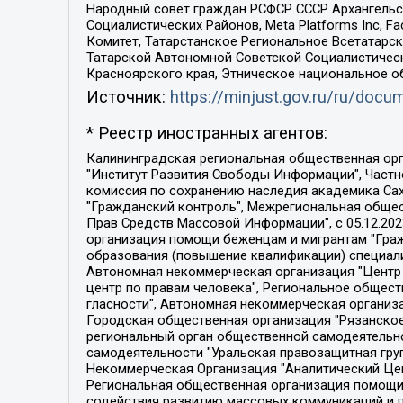
Народный совет граждан РСФСР СССР Архангельск
Социалистических Районов, Meta Platforms Inc, 
Комитет, Татарстанское Региональное Всетатар
Татарской Автономной Советской Социалистическ
Красноярского края, Этническое национальное о
Источник:
https://minjust.gov.ru/ru/doc
* Реестр иностранных агентов:
Калининградская региональная общественная организация "Экозащита!-Женсовет", Фонд содействия защите прав и свобод граждан "Общественный вердикт", Фонд "Институт Развития Свободы Информации", Частное учреждение "Информационное агентство МЕМО. РУ", Региональная общественная организация "Общественная комиссия по сохранению наследия академика Сахарова", Фонд поддержки свободы прессы, Санкт-Петербургская общественная правозащитная организация "Гражданский контроль", Межрегиональная общественная организация "Информационно-просветительский центр "Мемориал", Региональный Фонд "Центр Защиты Прав Средств Массовой Информации", с 05.12.2023 Фонд "Центр Защиты Прав Средств массовой информации", Региональная общественная благотворительная организация помощи беженцам и мигрантам "Гражданское содействие", Негосударственное образовательное учреждение дополнительного профессионального образования (повышение квалификации) специалистов "АКАДЕМИЯ ПО ПРАВАМ ЧЕЛОВЕКА", Свердловская региональная общественная организация "Сутяжник", Автономная некоммерческая организация "Центр независимых социологических исследований", Союз общественных объединений "Российский исследовательский центр по правам человека", Региональное общественное учреждение научно-информационный центр "МЕМОРИАЛ", Некоммерческая организация "Фонд защиты гласности", Автономная некоммерческая организация "Институт прав человека", Городская общественная организация "Екатеринбургское общество "МЕМОРИАЛ", Городская общественная организация "Рязанское историко-просветительское и правозащитное общество "Мемориал" (Рязанский Мемориал), Челябинский региональный орган общественной самодеятельности – женское общественное объединение "Женщины Евразии", Челябинский региональный орган общественной самодеятельности "Уральская правозащитная группа", Фонд содействия защите здоровья и социальной справедливости имени Андрея Рылькова, Автономная Некоммерческая Организация "Аналитический Центр Юрия Левады", Автономная некоммерческая организация социальной поддержки населения "Проект Апрель", Региональная общественная организация помощи женщинам и детям, находящимся в кризисной ситуации "Информационно-методический центр "Анна", Фонд содействия развитию массовых коммуникаций и правовому просвещению "Так-так-Так", Фонд содействия устойчивому развитию "Серебряная тайга", Свердловский региональный общественный фонд социальных проектов "Новое время", "Idel.Реалии", Кавказ.Реалии, Крым.Реалии, Телеканал Настоящее Время, Татаро-башкирская служба Радио Свобода (Azatliq Radiosi), Радио Свободная Европа/Радио Свобода (PCE/PC), "Сибирь.Реалии", "Фактограф", Благотворительный фонд помощи осужденным и их семьям, Автономная некоммерческая организация "Институт глобализации и социальных движений", Фонд "В защиту прав заключенных", Частное учреждение "Центр поддержки и содействия развитию средств массовой информации", Пензенский региональный общественный благотворительный фонд "Гражданский союз", "Север.Реалии", Некоммерческая организация Фонд "Правовая инициатива", 