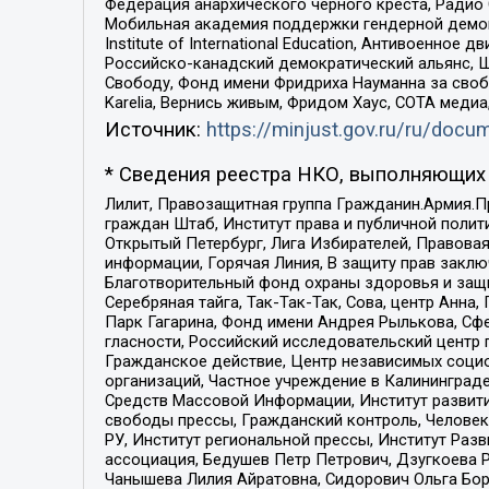
Федерация анархического черного креста, Радио
Мобильная академия поддержки гендерной демократи
Institute of International Education, Антивоенн
Российско-канадский демократический альянс, 
Свободу, Фонд имени Фридриха Науманна за свобо
Karelia, Вернись живым, Фридом Хаус, СОТА меди
Источник:
https://minjust.gov.ru/ru/doc
* Сведения реестра НКО, выполняющих 
Лилит, Правозащитная группа Гражданин.Армия.П
граждан Штаб, Институт права и публичной поли
Открытый Петербург, Лига Избирателей, Правова
информации, Горячая Линия, В защиту прав закл
Благотворительный фонд охраны здоровья и защи
Серебряная тайга, Так-Так-Так, Сова, центр Анн
Парк Гагарина, Фонд имени Андрея Рылькова, Сф
гласности, Российский исследовательский центр 
Гражданское действие, Центр независимых соци
организаций, Частное учреждение в Калининград
Средств Массовой Информации, Институт развити
свободы прессы, Гражданский контроль, Человек
РУ, Институт региональной прессы, Институт Ра
ассоциация, Бедушев Петр Петрович, Дзугкоева 
Чанышева Лилия Айратовна, Сидорович Ольга Бори