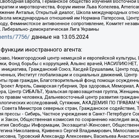
 Свободная Европа, Германское общество изучения Восточной 
и и миротворчества, Форум имени Льва Копелева, American Counci
ое движение Антальи, Открытый диалог, Школа международных отн
Школа международных отношений им Нормана Патерсона, Центр
ду, Феминистское антивоенное сопротивление, Комитет независ
а, Либерально-демократическая Лига Украины
uments/7756/
данные на
13.05.2024
функции иностранного агента:
раво, Нижегородский центр немецкой и европейской культуры,
тики, Фонд борьбы с коррупцией, Альянс врачей, НАСИЛИЮ.НЕТ,
я инициатива, Гражданский Союз, Хасдей Ерушалаим, Центр по
юченных, Институт глобализации и социальных движений, Цент
ты прав граждан, Благотворительный фонд помощи осужденным
а, Проект Апрель, Самарская губерния, Эра здоровья, Мемориал
ера, Центр СИБАЛЬТ, Уральская правозащитная группа, Женщины
по правам человека, Дальневосточный центр развития гражданс
ологических исследований, Сутяжник, АКАДЕМИЯ ПО ПРАВАМ Ч
е Совета Министров северных стран, Гражданское содействие,
я прессы - Сибирь, Частное учреждение в Санкт-Петербурге С
 и Закон, Общественная комиссия по сохранению наследия ак
звития Свободы Информации, Экозащита!-Женсовет, Общественн
Регина Николаевна, Кривенко Сергей Владимирович, Милославс
совна, Туровский Александр Алексеевич, Васильева Анастасия