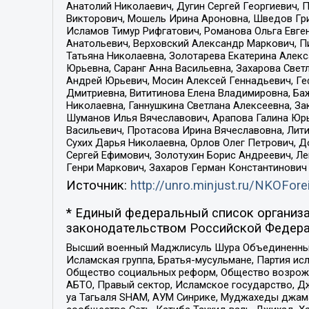
Анатолий Николаевич, Дугин Сергей Георгиевич, 
Викторович, Мошель Ирина Ароновна, Шведов Гри
Исламов Тимур Рифгатович, Романова Ольга Евге
Анатольевич, Верховский Александр Маркович, П
Татьяна Николаевна, Золотарева Екатерина Алек
Юрьевна, Саранг Анна Васильевна, Захарова Свет
Андрей Юрьевич, Мосин Алексей Геннадьевич, Ге
Дмитриевна, Вититинова Елена Владимировна, Ба
Николаевна, Ганнушкина Светлана Алексеевна, За
Шуманов Илья Вячеславович, Арапова Галина Юрь
Васильевич, Протасова Ирина Вячеславовна, Лит
Сухих Дарья Николаевна, Орлов Олег Петрович, 
Сергей Ефимович, Золотухин Борис Андреевич, Л
Генри Маркович, Захаров Герман Константинович
Источник:
http://unro.minjust.ru/NKOFore
* Единый федеральный список организа
законодательством Российской Федера
Высший военный Маджлисуль Шура Объединенных с
Исламская группа, Братья-мусульмане, Партия ис
Общество социальных реформ, Общество возрожд
АБТО, Правый сектор, Исламское государство, Д
уа Тагьаля SHAM, АУМ Синрике, Муджахеды джама