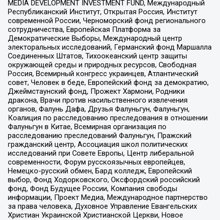
MEDIA DEVELOPMENT INVESTMENT FUND, Международный
Республиканский Институт, Открытая Россия, Институт
современной России, Черноморский фонд регионального
сотрудничества, Европейская Платформа за
Демократические Выборы, Международный центр
электоральных исследований, Германский фонд Маршалла
Соединенных Штатов, Тихоокеанский центр защиты
окружающей среды и природных ресурсов, Свободная
Россия, Всемирный конгресс украинцев, Атлантический
совет, Человек в беде, Европейский фонд за демократию,
Джеймстаунский фонд, Прожект Хармони, Родники
дракона, Врачи против насильственного извлечения
органов, Фалунь Дафа, Друзья Фалуньгун, Фалуньгун,
Коалиция по расследованию преследования в отношении
Фалуньгун в Китае, Всемирная организация по
расследованию преследований Фалуньгун, Пражский
гражданский центр, Ассоциация школ политических
исследований при Совете Европы, Центр либеральной
современности, Форум русскоязычных европейцев,
Немецко-русский обмен, Бард колледж, Европейский
выбор, Фонд Ходорковского, Оксфордский российский
фонд, Фонд Будущее России, Компания свободы
информации, Проект Медиа, Международное партнерство
за права человека, Духовное Управление Евангельских
Христиан Украинской Христианской Церкви, Новое