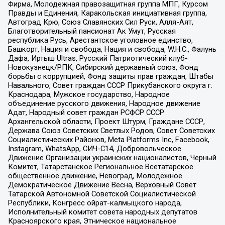
Фирма, Молодежная правозащитная группа МПГ, Курсом
Правды и Единения, Каракольская инициативная группа,
Автоград Крю, Союз Славянских Сил Руси, Алля-Аят,
Благотворительный пансионат Ак Умут, Русская
республика Русь, Арестантское уголовное единство,
Башкорт, Нация и свобода, Нация и свобода, W.H.С., Фалунь
Дафа, Иртыш Ultras, Русский Патриотический клуб-
Новокузнецк/РПК, Сибирский державный союз, Фонд
борьбы с коррупцией, Фонд защиты прав граждан, Штабы
Навального, Совет граждан СССР Прикубанского округа г.
Краснодара, Мужское государство, Народное
объединение русского движения, Народное движение
Адат, Народный совет граждан РСФСР СССР
Архангельской области, Проект Штурм, Граждане СССР,
Держава Союз Советских Светлых Родов, Совет Советских
Социалистических Районов, Meta Platforms Inc, Facebook,
Instagram, WhatsApp, СИЧ-С14, Добровольческое
Движение Организации украинских националистов, Черный
Комитет, Татарстанское Региональное Всетатарское
общественное движение, Невоград, Молодежное
Демократическое Движение Весна, Верховный Совет
Татарской Автономной Советской Социалистической
Республики, Конгресс ойрат-калмыцкого народа,
Исполнительный комитет совета народных депутатов
Красноярского края, Этническое национальное