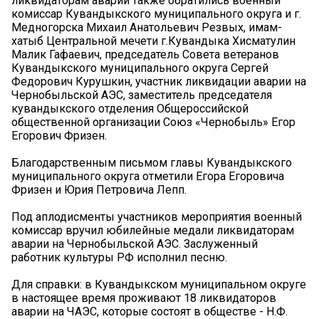
ликвидаторам аварии также обратились военный
комиссар Кувандыкского муниципального округа и г.
Медногорска Михаил Анатольевич Резвых, имам-
хатыб Центральной мечети г.Кувандыка Хисматулин
Малик Гафаевич, председатель Совета ветеранов
Кувандыкского муниципального округа Сергей
Федорович Курушкин, участник ликвидации аварии на
Чернобыльской АЭС, заместитель председателя
кувандыкского отделения Общероссийской
общественной организации Союз «Чернобыль» Егор
Егорович Фризен.
Благодарственным письмом главы Кувандыкского
муниципального округа отметили Егора Егоровича
Фризен и Юрия Петровича Лепп.
Под аплодисменты участников мероприятия военный
комиссар вручил юбилейные медали ликвидаторам
аварии на Чернобыльской АЭС. Заслуженный
работник культуры РФ исполнил песню.
Для справки: в Кувандыкском муниципальном округе
в настоящее время проживают 18 ликвидаторов
аварии на ЧАЭС, которые состоят в обществе - Н.Ф.