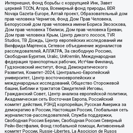
Интернешнл, Фонд борьбы с коррупцией Инк, Завет
церквей TCCN, Агора, Всемирный фонд природы, BDR
Novaja Gazeta-Europe, Алтай проект, Образовательный дом
прав человека Чернигов, Фонд Дом Прав Человека,
Белорусский дом прав человека имени Бориса Звозскова,
Дом прав человека Тбилиси, Дом прав человека Ереван,
Дом прав человека Крым, Центр дикого лосося, TVR
Studios, ТВ Дождь, Центр европейских исследований им
Вилфрида Мартенса, Сетевое объединение журналистов
расследователей, АЛЛАТРА, За свободную Россию,
Свободная Бурятия, Uralic, UnKremlin, Международная
федерация транспортных рабочих, ИстЧам Финланд,
Гудзоновский институт, Фонд Демократического
Развития, Комитет-2024, Центрально-Европейский
университет, Центр восточноевропейских и
международных исследований, Общество Сторожевой
башни, Библии и трактатов Свидетелей Иеговы,
Гражданский Совет, Центр анализа европейской политики,
Академическая сеть Восточная Европа, Российский
комитет действия, РЭНД корпорейшн, Русская Америка за
демократию в России, Настоящая Россия, Глобальная сеть
журналистов-расследователей, Служба поддержки,
Свободная Россия Берлин, Свободная Россия Северный
Рейн-Вестфалия, Фонд глобальной помощи, Антивоенный
комитет России, Russie-Libertes, La Asocicion de Rusos