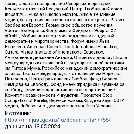
Libres, Союз за возвращение Северных территорий,
Крымскотатарский Ресурсный Центр, Глобальный союз
IndustriALL, Russian Election Monitor, Article 19, Мнение
медиа, Федерация анархического черного креста, Радио
Свободная Европа, Германское общество изучения
Восточной Европы, Фонд имени Фридриха Эберта, XZ
gGmbH, Мобильная академия поддержки гендерной
демократии и миротворчества, Форум имени Льва
Копелева, American Councils for International Education,
Cultural Vistas, Institute of International Education,
Антивоенное движение Антальи, Открытый диалог, Школа
международных отношений и государственной политики
им Питера Мунка, Российско-канадский демократический
альянс, Школа международных отношений им Нормана
Патерсона, Центр Гражданских Свобод, Фонд Бориса
Немцова за Свободу, Фонд имени Фридриха Науманна за
свободу, Феминистское антивоенное сопротивление,
Комитет независимости Ингушетии, Прометей, Stop
Occupation of Karelia, Вернись живым, Фридом Хаус, СОТА
медиа, Либерально-демократическая Лига Украины
Источник:
https://minjust.gov.ru/ru/documents/7756/
данные на
13.05.2024