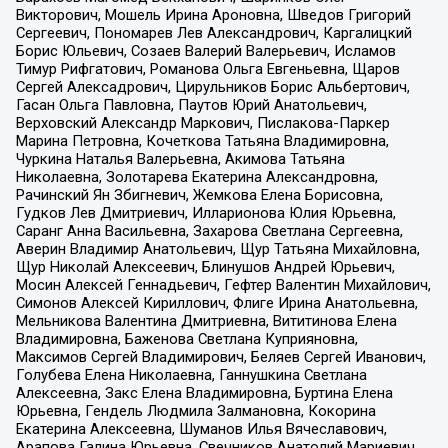
Викторович, Мошель Ирина Ароновна, Шведов Григорий
Сергеевич, Пономарев Лев Александрович, Каргалицкий
Борис Юльевич, Созаев Валерий Валерьевич, Исламов
Тимур Рифгатович, Романова Ольга Евгеньевна, Щаров
Сергей Алексадрович, Цирульников Борис Альбертович,
Гасан Ольга Павловна, Паутов Юрий Анатольевич,
Верховский Александр Маркович, Пислакова-Паркер
Марина Петровна, Кочеткова Татьяна Владимировна,
Чуркина Наталья Валерьевна, Акимова Татьяна
Николаевна, Золотарева Екатерина Александровна,
Рачинский Ян Збигневич, Жемкова Елена Борисовна,
Гудков Лев Дмитриевич, Илларионова Юлия Юрьевна,
Саранг Анна Васильевна, Захарова Светлана Сергеевна,
Аверин Владимир Анатольевич, Щур Татьяна Михайловна,
Щур Николай Алексеевич, Блинушов Андрей Юрьевич,
Мосин Алексей Геннадьевич, Гефтер Валентин Михайлович,
Симонов Алексей Кириллович, Флиге Ирина Анатольевна,
Мельникова Валентина Дмитриевна, Вититинова Елена
Владимировна, Баженова Светлана Куприяновна,
Максимов Сергей Владимирович, Беляев Сергей Иванович,
Голубева Елена Николаевна, Ганнушкина Светлана
Алексеевна, Закс Елена Владимировна, Буртина Елена
Юрьевна, Гендель Людмила Залмановна, Кокорина
Екатерина Алексеевна, Шуманов Илья Вячеславович,
Арапова Галина Юрьевна, Свечников Анатолий Мариевич,