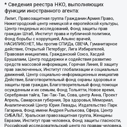
* Сведения реестра НКО, выполняющих
функции иностранного агента:
Лилит, Правозащитная группа Гражданин.Армия.Право,
Нижегородский центр немецкой и европейской культуры,
Центр гендерных исследований, Фонд защиты прав
граждан Штаб, Институт права и публичной политики,
Фонд борьбы с коррупцией, Альянс врачей,
НАСИЛИЮ.НЕТ, Мы против СПИДа, СВЕЧА, Гуманитарное
действие, Открытый Петербург, Лига Избирателей,
Правовая инициатива, Гражданский Союз, Хасдей
Ерушалаим, Центр поддержки и содействия развитию
средств массовой информации, Горячая Линия, В защиту
прав заключенных, Институт глобализации и социальных
движений, Центр социально-информационных инициатив
Действие, Благотворительный фонд охраны здоровья и
защиты прав граждан, Благотворительный фонд помощи
осужденным и их семьям, Фонд Тольятти, Новое время,
Серебряная тайга, Так-Так-Так, Сова, центр Анна, Проект
Апрель, Самарская губерния, Эра здоровья, Мемориал,
Аналитический Центр Юрия Левады, Издательство Парк
Гагарина, Фонд имени Андрея Рылькова, Сфера, Центр
СИБАЛЬТ, Уральская правозащитная группа, Женщины
Евразии, Институт прав человека, Фонд защиты гласности,
Российский исследовательский центр по правам человека,