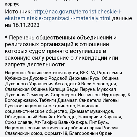
корпус
Источник:
http://nac.gov.ru/terroristicheskie-i-
ekstremistskie-organizacii-i-materialy.html
данные
на
16.11.2023
* Перечень общественных объединений и
религиозных организаций в отношении
которых судом принято вступившее в
законную силу решение о ликвидации или
запрете деятельности:
Национал-большевистская партия, ВЕК РА, Рада земли
Кубанской Духовно Родовой Державы Русь, Община
Духовного Управления Асгардской Веси Беловодья,
Славянская Община Капища Веды Перуна, Мужская
Духовная Семинария Староверов-Инглингов, Нурджулар, К
Богодержавию, Таблиги Джамаат, Свидетели Иеговы,
Русское национальное единство, Национал-
социалистическое общество, Джамаат мувахидов,
Объединенный Вилайат Кабарды, Балкарии и Карачая,
Союз славян, Ат-Такфир Валь-Хиджра, Пит Буль,
Национал-социалистическая рабочая партия России,
Славянский союз, Формат-18, Благородный Орден