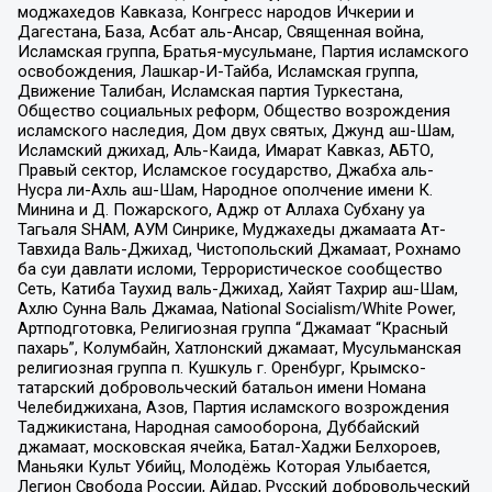
моджахедов Кавказа, Конгресс народов Ичкерии и
Дагестана, База, Асбат аль-Ансар, Священная война,
Исламская группа, Братья-мусульмане, Партия исламского
освобождения, Лашкар-И-Тайба, Исламская группа,
Движение Талибан, Исламская партия Туркестана,
Общество социальных реформ, Общество возрождения
исламского наследия, Дом двух святых, Джунд аш-Шам,
Исламский джихад, Аль-Каида, Имарат Кавказ, АБТО,
Правый сектор, Исламское государство, Джабха аль-
Нусра ли-Ахль аш-Шам, Народное ополчение имени К.
Минина и Д. Пожарского, Аджр от Аллаха Субхану уа
Тагьаля SHAM, АУМ Синрике, Муджахеды джамаата Ат-
Тавхида Валь-Джихад, Чистопольский Джамаат, Рохнамо
ба суи давлати исломи, Террористическое сообщество
Сеть, Катиба Таухид валь-Джихад, Хайят Тахрир аш-Шам,
Ахлю Сунна Валь Джамаа, National Socialism/White Power,
Артподготовка, Религиозная группа “Джамаат “Красный
пахарь”, Колумбайн, Хатлонский джамаат, Мусульманская
религиозная группа п. Кушкуль г. Оренбург, Крымско-
татарский добровольческий батальон имени Номана
Челебиджихана, Азов, Партия исламского возрождения
Таджикистана, Народная самооборона, Дуббайский
джамаат, московская ячейка, Батал-Хаджи Белхороев,
Маньяки Культ Убийц, Молодёжь Которая Улыбается,
Легион Свобода России, Айдар, Русский добровольческий