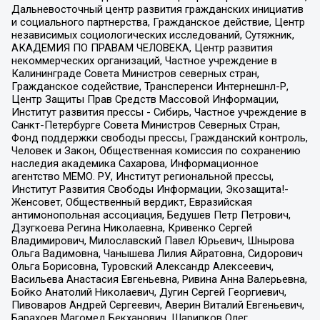
Дальневосточный центр развития гражданских инициатив
и социального партнерства, Гражданское действие, Центр
независимых социологических исследований, Сутяжник,
АКАДЕМИЯ ПО ПРАВАМ ЧЕЛОВЕКА, Центр развития
некоммерческих организаций, Частное учреждение в
Калининграде Совета Министров северных стран,
Гражданское содействие, Трансперенси Интернешнл-Р,
Центр Защиты Прав Средств Массовой Информации,
Институт развития прессы - Сибирь, Частное учреждение в
Санкт-Петербурге Совета Министров Северных Стран,
Фонд поддержки свободы прессы, Гражданский контроль,
Человек и Закон, Общественная комиссия по сохранению
наследия академика Сахарова, Информационное
агентство МЕМО. РУ, Институт региональной прессы,
Институт Развития Свободы Информации, Экозащита!-
Женсовет, Общественный вердикт, Евразийская
антимонопольная ассоциация, Бедушев Петр Петрович,
Дзугкоева Регина Николаевна, Кривенко Сергей
Владимирович, Милославский Павел Юрьевич, Шнырова
Ольга Вадимовна, Чанышева Лилия Айратовна, Сидорович
Ольга Борисовна, Туровский Александр Алексеевич,
Васильева Анастасия Евгеньевна, Ривина Анна Валерьевна,
Бойко Анатолий Николаевич, Дугин Сергей Георгиевич,
Пивоваров Андрей Сергеевич, Аверин Виталий Евгеньевич,
Барахоев Магомед Бекханович, Шарипков Олег