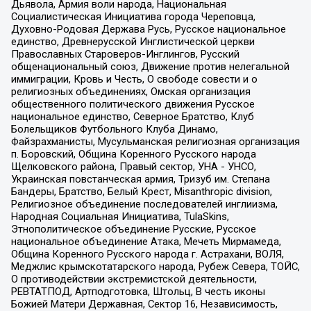
Дьявола, Армия воли народа, Национальная
Социалистическая Инициатива города Череповца,
Духовно-Родовая Держава Русь, Русское национальное
единство, Древнерусской Инглистической церкви
Православных Староверов-Инглингов, Русский
общенациональный союз, Движение против нелегальной
иммиграции, Кровь и Честь, О свободе совести и о
религиозных объединениях, Омская организация
общественного политического движения Русское
национальное единство, Северное Братство, Клуб
Болельщиков Футбольного Клуба Динамо,
Файзрахманисты, Мусульманская религиозная организация
п. Боровский, Община Коренного Русского народа
Щелковского района, Правый сектор, УНА - УНСО,
Украинская повстанческая армия, Тризуб им. Степана
Бандеры, Братство, Белый Крест, Misanthropic division,
Религиозное объединение последователей инглиизма,
Народная Социальная Инициатива, TulaSkins,
Этнополитическое объединение Русские, Русское
национальное объединение Атака, Мечеть Мирмамеда,
Община Коренного Русского народа г. Астрахани, ВОЛЯ,
Меджлис крымскотатарского народа, Рубеж Севера, ТОЙС,
О противодействии экстремистской деятельности,
РЕВТАТПОД, Артподготовка, Штольц, В честь иконы
Божией Матери Державная, Сектор 16, Независимость,