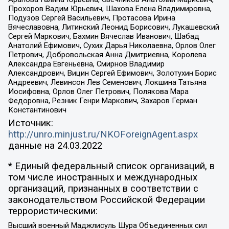
Прохоров Вадим Юрьевич, Шахова Елена Владимировна,
Подузов Сергей Васильевич, Протасова Ирина
Вячеславовна, Литинский Леонид Борисович, Лукашевский
Сергей Маркович, Бахмин Вячеслав Иванович, Шабад
Анатолий Ефимович, Сухих Дарья Николаевна, Орлов Олег
Петрович, Добровольская Анна Дмитриевна, Королева
Александра Евгеньевна, Смирнов Владимир
Александрович, Вицин Сергей Ефимович, Золотухин Борис
Андреевич, Левинсон Лев Семенович, Локшина Татьяна
Иосифовна, Орлов Олег Петрович, Полякова Мара
Федоровна, Резник Генри Маркович, Захаров Герман
Константинович
Источник:
http://unro.minjust.ru/NKOForeignAgent.aspx
данные на
24.03.2022
* Единый федеральный список организаций, в
том числе иностранных и международных
организаций, признанных в соответствии с
законодательством Российской Федерации
террористическими:
Высший военный Маджлисуль Шура Объединенных сил