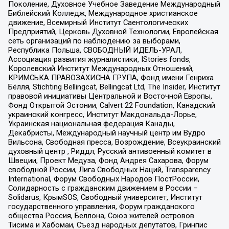
Поколение, Духовное Учебное Заведение Международный
Библейский Колледж, Международное христианское
движение, Всемирный Институт Саентологических
Предприятий, Церковь Духовной Технологии, Европейская
сеть организаций по наблюдению за выборами,
Республика Польша, СВОБОДНЫЙ ИДЕЛЬ-УРАЛ,
Ассоциация развития журналистики, IStories fonds,
Королевский Институт Международных Отношений,
КРИМСЬКА ПРАВОЗАХИСНА ГРУПА, Фонд имени Генриха
Бёлля, Stichting Bellingcat, Bellingcat Ltd, The Insider, Институт
правовой инициативы Центральной и Восточной Европы,
Фонд Открытой Эстонии, Calvert 22 Foundation, Канадский
украинский конгресс, Институт Макдональда-Лорье,
Украинская национальная федерация Канады,
Декабристы, Международный научный центр им Вудро
Вильсона, Свободная пресса, Возрождение, Всеукраинский
духовный центр , Риддл, Русский антивоенный комитет в
Швеции, Проект Медуза, Фонд Андрея Сахарова, Форум
свободной России, Лига Свободных Наций, Transparеncy
International, Форум Свободных Народов ПостРоссии,
Солидарность с гражданским движением в России –
Solidarus, КрымSOS, Свободный университет, Институт
государственного управления, Форум гражданского
общества Россия, Беллона, Союз жителей островов
Тисима и Хабомаи, Съезд народных депутатов, Гринпис