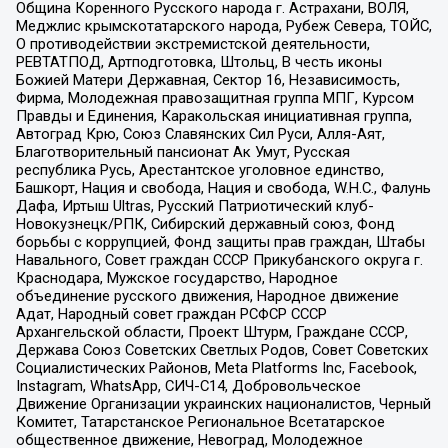
Община Коренного Русского народа г. Астрахани, ВОЛЯ,
Меджлис крымскотатарского народа, Рубеж Севера, ТОЙС,
О противодействии экстремистской деятельности,
РЕВТАТПОД, Артподготовка, Штольц, В честь иконы
Божией Матери Державная, Сектор 16, Независимость,
Фирма, Молодежная правозащитная группа МПГ, Курсом
Правды и Единения, Каракольская инициативная группа,
Автоград Крю, Союз Славянских Сил Руси, Алля-Аят,
Благотворительный пансионат Ак Умут, Русская
республика Русь, Арестантское уголовное единство,
Башкорт, Нация и свобода, Нация и свобода, W.H.С., Фалунь
Дафа, Иртыш Ultras, Русский Патриотический клуб-
Новокузнецк/РПК, Сибирский державный союз, Фонд
борьбы с коррупцией, Фонд защиты прав граждан, Штабы
Навального, Совет граждан СССР Прикубанского округа г.
Краснодара, Мужское государство, Народное
объединение русского движения, Народное движение
Адат, Народный совет граждан РСФСР СССР
Архангельской области, Проект Штурм, Граждане СССР,
Держава Союз Советских Светлых Родов, Совет Советских
Социалистических Районов, Meta Platforms Inc, Facebook,
Instagram, WhatsApp, СИЧ-С14, Добровольческое
Движение Организации украинских националистов, Черный
Комитет, Татарстанское Региональное Всетатарское
общественное движение, Невоград, Молодежное