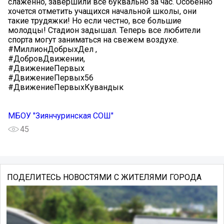
слаженно, завершили все буквально за час. Особенно
хочется отметить учащихся начальной школы, они
такие трудяжки! Но если честно, все большие
молодцы! Стадион задышал. Теперь все любители
спорта могут заниматься на свежем воздухе.
#МиллионДобрыхДел ,
#ДобровДвижении,
#ДвижениеПервых
#ДвижениеПервых56
#ДвижениеПервыхКувандык
МБОУ "Зиянчуринская СОШ"
45
ПОДЕЛИТЕСЬ НОВОСТЯМИ С ЖИТЕЛЯМИ ГОРОДА