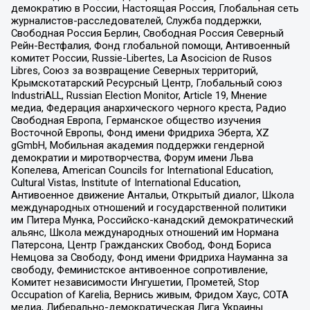
демократию в России, Настоящая Россия, Глобальная сеть
журналистов-расследователей, Служба поддержки,
Свободная Россия Берлин, Свободная Россия Северный
Рейн-Вестфалия, Фонд глобальной помощи, Антивоенный
комитет России, Russie-Libertes, La Asocicion de Rusos
Libres, Союз за возвращение Северных территорий,
Крымскотатарский Ресурсный Центр, Глобальный союз
IndustriALL, Russian Election Monitor, Article 19, Мнение
медиа, Федерация анархического черного креста, Радио
Свободная Европа, Германское общество изучения
Восточной Европы, Фонд имени Фридриха Эберта, XZ
gGmbH, Мобильная академия поддержки гендерной
демократии и миротворчества, Форум имени Льва
Копелева, American Councils for International Education,
Cultural Vistas, Institute of International Education,
Антивоенное движение Антальи, Открытый диалог, Школа
международных отношений и государственной политики
им Питера Мунка, Российско-канадский демократический
альянс, Школа международных отношений им Нормана
Патерсона, Центр Гражданских Свобод, Фонд Бориса
Немцова за Свободу, Фонд имени Фридриха Науманна за
свободу, Феминистское антивоенное сопротивление,
Комитет независимости Ингушетии, Прометей, Stop
Occupation of Karelia, Вернись живым, Фридом Хаус, СОТА
медиа, Либерально-демократическая Лига Украины