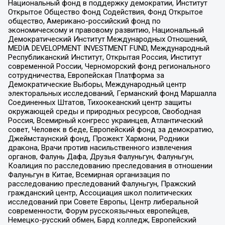
Национальный фонд в поддержку демократии, Институт
Открытое Общество Фонд Содействия, Фонд Открытое
общество, Американо-российский фонд по
экономическому и правовому развитию, Национальный
Демократический Институт Международных Отношений,
MEDIA DEVELOPMENT INVESTMENT FUND, Международный
Республиканский Институт, Открытая Россия, Институт
современной России, Черноморский фонд регионального
сотрудничества, Европейская Платформа за
Демократические Выборы, Международный центр
электоральных исследований, Германский фонд Маршалла
Соединенных Штатов, Тихоокеанский центр защиты
окружающей среды и природных ресурсов, Свободная
Россия, Всемирный конгресс украинцев, Атлантический
совет, Человек в беде, Европейский фонд за демократию,
Джеймстаунский фонд, Прожект Хармони, Родники
дракона, Врачи против насильственного извлечения
органов, Фалунь Дафа, Друзья Фалуньгун, Фалуньгун,
Коалиция по расследованию преследования в отношении
Фалуньгун в Китае, Всемирная организация по
расследованию преследований Фалуньгун, Пражский
гражданский центр, Ассоциация школ политических
исследований при Совете Европы, Центр либеральной
современности, Форум русскоязычных европейцев,
Немецко-русский обмен, Бард колледж, Европейский