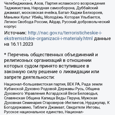
Челебиджихана, Азов, Партия исламского возрождения
Таджикистана, Народная самооборона, Дуббайский
джамаат, московская ячейка, Батал-Хаджи Белхороев,
Маньяки Культ Убийц, Молодёжь Которая Улыбается,
Легион Свобода России, Айдар, Русский добровольческий
корпус
Источник:
http://nac.gov.ru/terroristicheskie-i-
ekstremistskie-organizacii-i-materialy.html
данные
на
16.11.2023
* Перечень общественных объединений и
религиозных организаций в отношении
которых судом принято вступившее в
законную силу решение о ликвидации или
запрете деятельности:
Национал-большевистская партия, ВЕК РА, Рада земли
Кубанской Духовно Родовой Державы Русь, Община
Духовного Управления Асгардской Веси Беловодья,
Славянская Община Капища Веды Перуна, Мужская
Духовная Семинария Староверов-Инглингов, Нурджулар, К
Богодержавию, Таблиги Джамаат, Свидетели Иеговы,
Русское национальное единство, Национал-