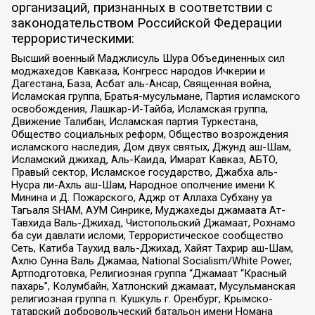
организаций, признанных в соответствии с
законодательством Российской Федерации
террористическими:
Высший военный Маджлисуль Шура Объединенных сил
моджахедов Кавказа, Конгресс народов Ичкерии и
Дагестана, База, Асбат аль-Ансар, Священная война,
Исламская группа, Братья-мусульмане, Партия исламского
освобождения, Лашкар-И-Тайба, Исламская группа,
Движение Талибан, Исламская партия Туркестана,
Общество социальных реформ, Общество возрождения
исламского наследия, Дом двух святых, Джунд аш-Шам,
Исламский джихад, Аль-Каида, Имарат Кавказ, АБТО,
Правый сектор, Исламское государство, Джабха аль-
Нусра ли-Ахль аш-Шам, Народное ополчение имени К.
Минина и Д. Пожарского, Аджр от Аллаха Субхану уа
Тагьаля SHAM, АУМ Синрике, Муджахеды джамаата Ат-
Тавхида Валь-Джихад, Чистопольский Джамаат, Рохнамо
ба суи давлати исломи, Террористическое сообщество
Сеть, Катиба Таухид валь-Джихад, Хайят Тахрир аш-Шам,
Ахлю Сунна Валь Джамаа, National Socialism/White Power,
Артподготовка, Религиозная группа “Джамаат “Красный
пахарь”, Колумбайн, Хатлонский джамаат, Мусульманская
религиозная группа п. Кушкуль г. Оренбург, Крымско-
татарский добровольческий батальон имени Номана