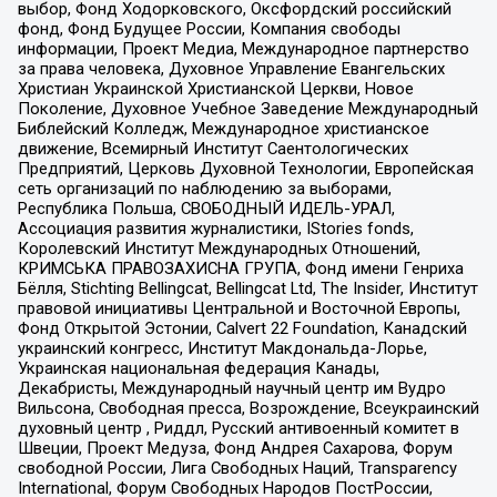
выбор, Фонд Ходорковского, Оксфордский российский
фонд, Фонд Будущее России, Компания свободы
информации, Проект Медиа, Международное партнерство
за права человека, Духовное Управление Евангельских
Христиан Украинской Христианской Церкви, Новое
Поколение, Духовное Учебное Заведение Международный
Библейский Колледж, Международное христианское
движение, Всемирный Институт Саентологических
Предприятий, Церковь Духовной Технологии, Европейская
сеть организаций по наблюдению за выборами,
Республика Польша, СВОБОДНЫЙ ИДЕЛЬ-УРАЛ,
Ассоциация развития журналистики, IStories fonds,
Королевский Институт Международных Отношений,
КРИМСЬКА ПРАВОЗАХИСНА ГРУПА, Фонд имени Генриха
Бёлля, Stichting Bellingcat, Bellingcat Ltd, The Insider, Институт
правовой инициативы Центральной и Восточной Европы,
Фонд Открытой Эстонии, Calvert 22 Foundation, Канадский
украинский конгресс, Институт Макдональда-Лорье,
Украинская национальная федерация Канады,
Декабристы, Международный научный центр им Вудро
Вильсона, Свободная пресса, Возрождение, Всеукраинский
духовный центр , Риддл, Русский антивоенный комитет в
Швеции, Проект Медуза, Фонд Андрея Сахарова, Форум
свободной России, Лига Свободных Наций, Transparеncy
International, Форум Свободных Народов ПостРоссии,