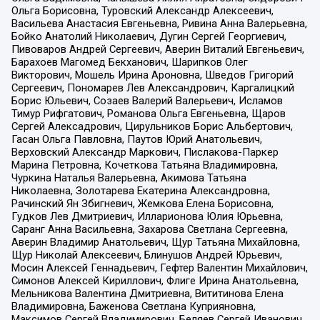
Ольга Борисовна, Туровский Александр Алексеевич,
Васильева Анастасия Евгеньевна, Ривина Анна Валерьевна,
Бойко Анатолий Николаевич, Дугин Сергей Георгиевич,
Пивоваров Андрей Сергеевич, Аверин Виталий Евгеньевич,
Барахоев Магомед Бекханович, Шарипков Олег
Викторович, Мошель Ирина Ароновна, Шведов Григорий
Сергеевич, Пономарев Лев Александрович, Каргалицкий
Борис Юльевич, Созаев Валерий Валерьевич, Исламов
Тимур Рифгатович, Романова Ольга Евгеньевна, Щаров
Сергей Алексадрович, Цирульников Борис Альбертович,
Гасан Ольга Павловна, Паутов Юрий Анатольевич,
Верховский Александр Маркович, Пислакова-Паркер
Марина Петровна, Кочеткова Татьяна Владимировна,
Чуркина Наталья Валерьевна, Акимова Татьяна
Николаевна, Золотарева Екатерина Александровна,
Рачинский Ян Збигневич, Жемкова Елена Борисовна,
Гудков Лев Дмитриевич, Илларионова Юлия Юрьевна,
Саранг Анна Васильевна, Захарова Светлана Сергеевна,
Аверин Владимир Анатольевич, Щур Татьяна Михайловна,
Щур Николай Алексеевич, Блинушов Андрей Юрьевич,
Мосин Алексей Геннадьевич, Гефтер Валентин Михайлович,
Симонов Алексей Кириллович, Флиге Ирина Анатольевна,
Мельникова Валентина Дмитриевна, Вититинова Елена
Владимировна, Баженова Светлана Куприяновна,
Максимов Сергей Владимирович, Беляев Сергей Иванович,