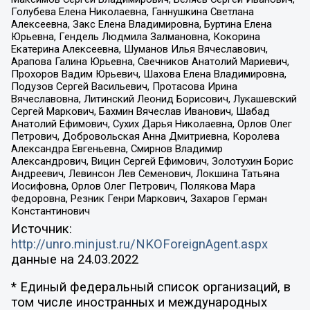
Голубева Елена Николаевна, Ганнушкина Светлана
Алексеевна, Закс Елена Владимировна, Буртина Елена
Юрьевна, Гендель Людмила Залмановна, Кокорина
Екатерина Алексеевна, Шуманов Илья Вячеславович,
Арапова Галина Юрьевна, Свечников Анатолий Мариевич,
Прохоров Вадим Юрьевич, Шахова Елена Владимировна,
Подузов Сергей Васильевич, Протасова Ирина
Вячеславовна, Литинский Леонид Борисович, Лукашевский
Сергей Маркович, Бахмин Вячеслав Иванович, Шабад
Анатолий Ефимович, Сухих Дарья Николаевна, Орлов Олег
Петрович, Добровольская Анна Дмитриевна, Королева
Александра Евгеньевна, Смирнов Владимир
Александрович, Вицин Сергей Ефимович, Золотухин Борис
Андреевич, Левинсон Лев Семенович, Локшина Татьяна
Иосифовна, Орлов Олег Петрович, Полякова Мара
Федоровна, Резник Генри Маркович, Захаров Герман
Константинович
Источник:
http://unro.minjust.ru/NKOForeignAgent.aspx
данные на
24.03.2022
* Единый федеральный список организаций, в
том числе иностранных и международных