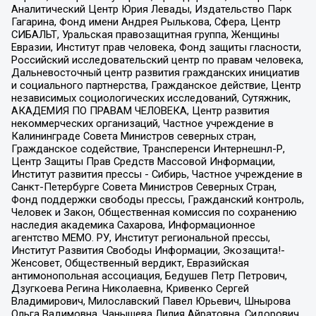
Аналитический Центр Юрия Левады, Издательство Парк
Гагарина, Фонд имени Андрея Рылькова, Сфера, Центр
СИБАЛЬТ, Уральская правозащитная группа, Женщины
Евразии, Институт прав человека, Фонд защиты гласности,
Российский исследовательский центр по правам человека,
Дальневосточный центр развития гражданских инициатив
и социального партнерства, Гражданское действие, Центр
независимых социологических исследований, Сутяжник,
АКАДЕМИЯ ПО ПРАВАМ ЧЕЛОВЕКА, Центр развития
некоммерческих организаций, Частное учреждение в
Калининграде Совета Министров северных стран,
Гражданское содействие, Трансперенси Интернешнл-Р,
Центр Защиты Прав Средств Массовой Информации,
Институт развития прессы - Сибирь, Частное учреждение в
Санкт-Петербурге Совета Министров Северных Стран,
Фонд поддержки свободы прессы, Гражданский контроль,
Человек и Закон, Общественная комиссия по сохранению
наследия академика Сахарова, Информационное
агентство МЕМО. РУ, Институт региональной прессы,
Институт Развития Свободы Информации, Экозащита!-
Женсовет, Общественный вердикт, Евразийская
антимонопольная ассоциация, Бедушев Петр Петрович,
Дзугкоева Регина Николаевна, Кривенко Сергей
Владимирович, Милославский Павел Юрьевич, Шнырова
Ольга Вадимовна, Чанышева Лилия Айратовна, Сидорович