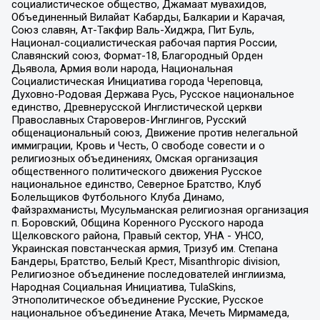
социалистическое общество, Джамаат мувахидов,
Объединенный Вилайат Кабарды, Балкарии и Карачая,
Союз славян, Ат-Такфир Валь-Хиджра, Пит Буль,
Национал-социалистическая рабочая партия России,
Славянский союз, Формат-18, Благородный Орден
Дьявола, Армия воли народа, Национальная
Социалистическая Инициатива города Череповца,
Духовно-Родовая Держава Русь, Русское национальное
единство, Древнерусской Инглистической церкви
Православных Староверов-Инглингов, Русский
общенациональный союз, Движение против нелегальной
иммиграции, Кровь и Честь, О свободе совести и о
религиозных объединениях, Омская организация
общественного политического движения Русское
национальное единство, Северное Братство, Клуб
Болельщиков Футбольного Клуба Динамо,
Файзрахманисты, Мусульманская религиозная организация
п. Боровский, Община Коренного Русского народа
Щелковского района, Правый сектор, УНА - УНСО,
Украинская повстанческая армия, Тризуб им. Степана
Бандеры, Братство, Белый Крест, Misanthropic division,
Религиозное объединение последователей инглиизма,
Народная Социальная Инициатива, TulaSkins,
Этнополитическое объединение Русские, Русское
национальное объединение Атака, Мечеть Мирмамеда,