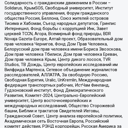
Солидарность с гражданским движением в России –
Solidarus, КрымSOS, Свободный университет, Институт
государственного управления, Форум гражданского
общества Россия, Беллона, Союз жителей островов
Тисима и Хабомаи, Съезд народных депутатов, Гринпис
Интернешнл, Фонд борьбы с коррупцией Инк, Завет
церквей TCCN, Агора, Всемирный фонд природы, BDR
Novaja Gazeta-Europe, Алтай проект, Образовательный дом
прав человека Чернигов, Фонд Дом Прав Человека,
Белорусский дом прав человека имени Бориса Звозскова,
Дом прав человека Тбилиси, Дом прав человека Ереван,
Дом прав человека Крым, Центр дикого лосося, TVR
Studios, ТВ Дождь, Центр европейских исследований им
Вилфрида Мартенса, Сетевое объединение журналистов
расследователей, АЛЛАТРА, За свободную Россию,
Свободная Бурятия, Uralic, UnKremlin, Международная
федерация транспортных рабочих, ИстЧам Финланд,
Гудзоновский институт, Фонд Демократического
Развития, Комитет-2024, Центрально-Европейский
университет, Центр восточноевропейских и
международных исследований, Общество Сторожевой
башни, Библии и трактатов Свидетелей Иеговы,
Гражданский Совет, Центр анализа европейской политики,
Академическая сеть Восточная Европа, Российский
комитет действия, РЭНД корпорейшн, Русская Америка за