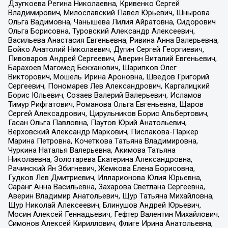
Дзугкоева Регина Николаевна, Кривенко Сергей
Владимирович, Милославский Павел Юрьевич, Шнырова
Ольга Вадимовна, Чанышева Лилия Айратовна, Сидорович
Ольга Борисовна, Туровский Александр Алексеевич,
Васильева Анастасия Евгеньевна, Ривина Анна Валерьевна,
Бойко Анатолий Николаевич, Дугин Сергей Георгиевич,
Пивоваров Андрей Сергеевич, Аверин Виталий Евгеньевич,
Барахоев Магомед Бекханович, Шарипков Олег
Викторович, Мошель Ирина Ароновна, Шведов Григорий
Сергеевич, Пономарев Лев Александрович, Каргалицкий
Борис Юльевич, Созаев Валерий Валерьевич, Исламов
Тимур Рифгатович, Романова Ольга Евгеньевна, Щаров
Сергей Алексадрович, Цирульников Борис Альбертович,
Гасан Ольга Павловна, Паутов Юрий Анатольевич,
Верховский Александр Маркович, Пислакова-Паркер
Марина Петровна, Кочеткова Татьяна Владимировна,
Чуркина Наталья Валерьевна, Акимова Татьяна
Николаевна, Золотарева Екатерина Александровна,
Рачинский Ян Збигневич, Жемкова Елена Борисовна,
Гудков Лев Дмитриевич, Илларионова Юлия Юрьевна,
Саранг Анна Васильевна, Захарова Светлана Сергеевна,
Аверин Владимир Анатольевич, Щур Татьяна Михайловна,
Щур Николай Алексеевич, Блинушов Андрей Юрьевич,
Мосин Алексей Геннадьевич, Гефтер Валентин Михайлович,
Симонов Алексей Кириллович, Флиге Ирина Анатольевна,