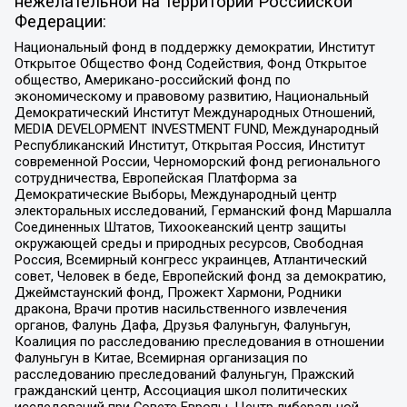
нежелательной на территории Российской
Федерации:
Национальный фонд в поддержку демократии, Институт
Открытое Общество Фонд Содействия, Фонд Открытое
общество, Американо-российский фонд по
экономическому и правовому развитию, Национальный
Демократический Институт Международных Отношений,
MEDIA DEVELOPMENT INVESTMENT FUND, Международный
Республиканский Институт, Открытая Россия, Институт
современной России, Черноморский фонд регионального
сотрудничества, Европейская Платформа за
Демократические Выборы, Международный центр
электоральных исследований, Германский фонд Маршалла
Соединенных Штатов, Тихоокеанский центр защиты
окружающей среды и природных ресурсов, Свободная
Россия, Всемирный конгресс украинцев, Атлантический
совет, Человек в беде, Европейский фонд за демократию,
Джеймстаунский фонд, Прожект Хармони, Родники
дракона, Врачи против насильственного извлечения
органов, Фалунь Дафа, Друзья Фалуньгун, Фалуньгун,
Коалиция по расследованию преследования в отношении
Фалуньгун в Китае, Всемирная организация по
расследованию преследований Фалуньгун, Пражский
гражданский центр, Ассоциация школ политических
исследований при Совете Европы, Центр либеральной