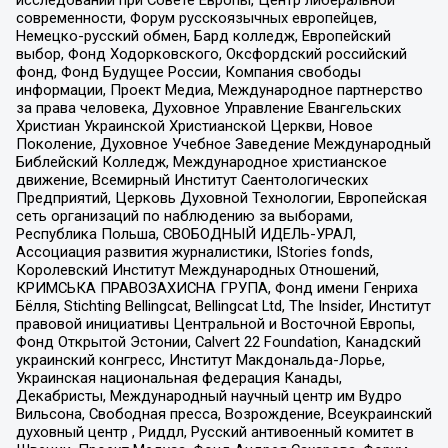
современности, Форум русскоязычных европейцев,
Немецко-русский обмен, Бард колледж, Европейский
выбор, Фонд Ходорковского, Оксфордский российский
фонд, Фонд Будущее России, Компания свободы
информации, Проект Медиа, Международное партнерство
за права человека, Духовное Управление Евангельских
Христиан Украинской Христианской Церкви, Новое
Поколение, Духовное Учебное Заведение Международный
Библейский Колледж, Международное христианское
движение, Всемирный Институт Саентологических
Предприятий, Церковь Духовной Технологии, Европейская
сеть организаций по наблюдению за выборами,
Республика Польша, СВОБОДНЫЙ ИДЕЛЬ-УРАЛ,
Ассоциация развития журналистики, IStories fonds,
Королевский Институт Международных Отношений,
КРИМСЬКА ПРАВОЗАХИСНА ГРУПА, Фонд имени Генриха
Бёлля, Stichting Bellingcat, Bellingcat Ltd, The Insider, Институт
правовой инициативы Центральной и Восточной Европы,
Фонд Открытой Эстонии, Calvert 22 Foundation, Канадский
украинский конгресс, Институт Макдональда-Лорье,
Украинская национальная федерация Канады,
Декабристы, Международный научный центр им Вудро
Вильсона, Свободная пресса, Возрождение, Всеукраинский
духовный центр , Риддл, Русский антивоенный комитет в