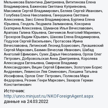
Мельникова Валентина Дмитриевна, Вититинова Елена
Владимировна, Баженова Светлана Куприяновна,
Максимов Сергей Владимирович, Беляев Сергей Иванович,
Голубева Елена Николаевна, Ганнушкина Светлана
Алексеевна, Закс Елена Владимировна, Буртина Елена
Юрьевна, Гендель Людмила Залмановна, Кокорина
Екатерина Алексеевна, Шуманов Илья Вячеславович,
Арапова Галина Юрьевна, Свечников Анатолий Мариевич,
Прохоров Вадим Юрьевич, Шахова Елена Владимировна,
Подузов Сергей Васильевич, Протасова Ирина
Вячеславовна, Литинский Леонид Борисович, Лукашевский
Сергей Маркович, Бахмин Вячеслав Иванович, Шабад
Анатолий Ефимович, Сухих Дарья Николаевна, Орлов Олег
Петрович, Добровольская Анна Дмитриевна, Королева
Александра Евгеньевна, Смирнов Владимир
Александрович, Вицин Сергей Ефимович, Золотухин Борис
Андреевич, Левинсон Лев Семенович, Локшина Татьяна
Иосифовна, Орлов Олег Петрович, Полякова Мара
Федоровна, Резник Генри Маркович, Захаров Герман
Константинович
Источник:
http://unro.minjust.ru/NKOForeignAgent.aspx
данные на
24.03.2022