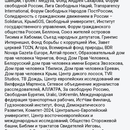
Швеции, Проект Медуза, Фонд Андрея Сахарова, Форум
свободной России, Лига Свободных Наций, Transparеncy
International, Форум Свободных Народов ПостРоссии,
Солидарность с гражданским движением в России –
Solidarus, КрымSOS, Свободный университет, Институт
государственного управления, Форум гражданского
общества Россия, Беллона, Союз жителей островов
Тисима и Хабомаи, Съезд народных депутатов, Гринпис
Интернешнл, Фонд борьбы с коррупцией Инк, Завет
церквей TCCN, Агора, Всемирный фонд природы, BDR
Novaja Gazeta-Europe, Алтай проект, Образовательный дом
прав человека Чернигов, Фонд Дом Прав Человека,
Белорусский дом прав человека имени Бориса Звозскова,
Дом прав человека Тбилиси, Дом прав человека Ереван,
Дом прав человека Крым, Центр дикого лосося, TVR
Studios, ТВ Дождь, Центр европейских исследований им
Вилфрида Мартенса, Сетевое объединение журналистов
расследователей, АЛЛАТРА, За свободную Россию,
Свободная Бурятия, Uralic, UnKremlin, Международная
федерация транспортных рабочих, ИстЧам Финланд,
Гудзоновский институт, Фонд Демократического
Развития, Комитет-2024, Центрально-Европейский
университет, Центр восточноевропейских и
международных исследований, Общество Сторожевой
башни, Библии и трактатов Свидетелей Иеговы,