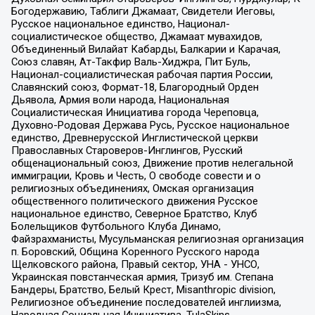
Богодержавию, Таблиги Джамаат, Свидетели Иеговы,
Русское национальное единство, Национал-
социалистическое общество, Джамаат мувахидов,
Объединенный Вилайат Кабарды, Балкарии и Карачая,
Союз славян, Ат-Такфир Валь-Хиджра, Пит Буль,
Национал-социалистическая рабочая партия России,
Славянский союз, Формат-18, Благородный Орден
Дьявола, Армия воли народа, Национальная
Социалистическая Инициатива города Череповца,
Духовно-Родовая Держава Русь, Русское национальное
единство, Древнерусской Инглистической церкви
Православных Староверов-Инглингов, Русский
общенациональный союз, Движение против нелегальной
иммиграции, Кровь и Честь, О свободе совести и о
религиозных объединениях, Омская организация
общественного политического движения Русское
национальное единство, Северное Братство, Клуб
Болельщиков Футбольного Клуба Динамо,
Файзрахманисты, Мусульманская религиозная организация
п. Боровский, Община Коренного Русского народа
Щелковского района, Правый сектор, УНА - УНСО,
Украинская повстанческая армия, Тризуб им. Степана
Бандеры, Братство, Белый Крест, Misanthropic division,
Религиозное объединение последователей инглиизма,