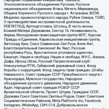
Народная Социальная Инициатива, TulaSkins,
Этнополитическое объединение Русские, Русское
национальное объединение Атака, Мечеть Мирмамеда,
Община Коренного Русского народа г. Астрахани, ВОЛЯ,
Меджлис крымскотатарского народа, Рубеж Севера, ТОЙС,
О противодействии экстремистской деятельности,
РЕВТАТПОД, Артподготовка, Штольц, В честь иконы
Божией Матери Державная, Сектор 16, Независимость,
Фирма, Молодежная правозащитная группа МПГ, Курсом
Правды и Единения, Каракольская инициативная группа,
Автоград Крю, Союз Славянских Сил Руси, Алля-Аят,
Благотворительный пансионат Ак Умут, Русская
республика Русь, Арестантское уголовное единство,
Башкорт, Нация и свобода, Нация и свобода, W.H.С., Фалунь
Дафа, Иртыш Ultras, Русский Патриотический клуб-
Новокузнецк/РПК, Сибирский державный союз, Фонд
борьбы с коррупцией, Фонд защиты прав граждан, Штабы
Навального, Совет граждан СССР Прикубанского округа г.
Краснодара, Мужское государство, Народное
объединение русского движения, Народное движение
Адат, Народный совет граждан РСФСР СССР
Архангельской области, Проект Штурм, Граждане СССР,
Держава Союз Советских Светлых Родов, Совет Советских
Социалистических Районов, Meta Platforms Inc, Facebook,
Instagram, WhatsApp, СИЧ-С14, Добровольческое