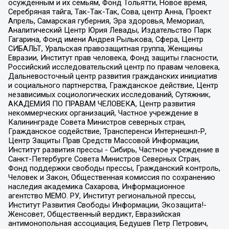
осужденным и их семьям, Фонд Тольятти, Новое время,
Серебряная тайга, Так-Так-Так, Сова, центр Анна, Проект
Апрель, Самарская губерния, Эра здоровья, Мемориал,
Аналитический Центр Юрия Левады, Издательство Парк
Гагарина, Фонд имени Андрея Рылькова, Сфера, Центр
СИБАЛЬТ, Уральская правозащитная группа, Женщины
Евразии, Институт прав человека, Фонд защиты гласности,
Российский исследовательский центр по правам человека,
Дальневосточный центр развития гражданских инициатив
и социального партнерства, Гражданское действие, Центр
независимых социологических исследований, Сутяжник,
АКАДЕМИЯ ПО ПРАВАМ ЧЕЛОВЕКА, Центр развития
некоммерческих организаций, Частное учреждение в
Калининграде Совета Министров северных стран,
Гражданское содействие, Трансперенси Интернешнл-Р,
Центр Защиты Прав Средств Массовой Информации,
Институт развития прессы - Сибирь, Частное учреждение в
Санкт-Петербурге Совета Министров Северных Стран,
Фонд поддержки свободы прессы, Гражданский контроль,
Человек и Закон, Общественная комиссия по сохранению
наследия академика Сахарова, Информационное
агентство МЕМО. РУ, Институт региональной прессы,
Институт Развития Свободы Информации, Экозащита!-
Женсовет, Общественный вердикт, Евразийская
антимонопольная ассоциация, Бедушев Петр Петрович,