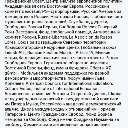
Гражданский Совет, Центр анализа европейской политики,
Академическая сеть Восточная Европа, Российский
комитет действия, РЭНД корпорейшн, Русская Америка за
демократию в России, Настоящая Россия, Глобальная сеть
журналистов-расследователей, Служба поддержки,
Свободная Россия Берлин, Свободная Россия Северный
Рейн-Вестфалия, Фонд глобальной помощи, Антивоенный
комитет России, Russie-Libertes, La Asocicion de Rusos
Libres, Союз за возвращение Северных территорий,
Крымскотатарский Ресурсный Центр, Глобальный союз
IndustriALL, Russian Election Monitor, Article 19, Мнение
медиа, Федерация анархического черного креста, Радио
Свободная Европа, Германское общество изучения
Восточной Европы, Фонд имени Фридриха Эберта, XZ
gGmbH, Мобильная академия поддержки гендерной
демократии и миротворчества, Форум имени Льва
Копелева, American Councils for International Education,
Cultural Vistas, Institute of International Education,
Антивоенное движение Антальи, Открытый диалог, Школа
международных отношений и государственной политики
им Питера Мунка, Российско-канадский демократический
альянс, Школа международных отношений им Нормана
Патерсона, Центр Гражданских Свобод, Фонд Бориса
Немцова за Свободу, Фонд имени Фридриха Науманна за
свободу, Феминистское антивоенное сопротивление,