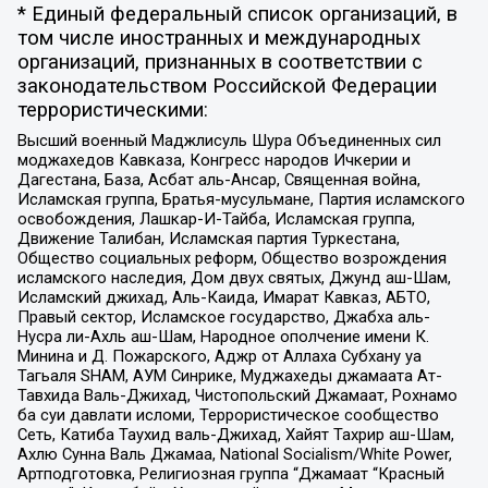
* Единый федеральный список организаций, в
том числе иностранных и международных
организаций, признанных в соответствии с
законодательством Российской Федерации
террористическими:
Высший военный Маджлисуль Шура Объединенных сил
моджахедов Кавказа, Конгресс народов Ичкерии и
Дагестана, База, Асбат аль-Ансар, Священная война,
Исламская группа, Братья-мусульмане, Партия исламского
освобождения, Лашкар-И-Тайба, Исламская группа,
Движение Талибан, Исламская партия Туркестана,
Общество социальных реформ, Общество возрождения
исламского наследия, Дом двух святых, Джунд аш-Шам,
Исламский джихад, Аль-Каида, Имарат Кавказ, АБТО,
Правый сектор, Исламское государство, Джабха аль-
Нусра ли-Ахль аш-Шам, Народное ополчение имени К.
Минина и Д. Пожарского, Аджр от Аллаха Субхану уа
Тагьаля SHAM, АУМ Синрике, Муджахеды джамаата Ат-
Тавхида Валь-Джихад, Чистопольский Джамаат, Рохнамо
ба суи давлати исломи, Террористическое сообщество
Сеть, Катиба Таухид валь-Джихад, Хайят Тахрир аш-Шам,
Ахлю Сунна Валь Джамаа, National Socialism/White Power,
Артподготовка, Религиозная группа “Джамаат “Красный