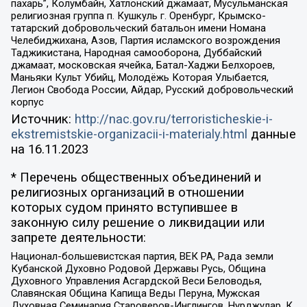
пахарь”, Колумбайн, Хатлонский джамаат, Мусульманская
религиозная группа п. Кушкуль г. Оренбург, Крымско-
татарский добровольческий батальон имени Номана
Челебиджихана, Азов, Партия исламского возрождения
Таджикистана, Народная самооборона, Дуббайский
джамаат, московская ячейка, Батал-Хаджи Белхороев,
Маньяки Культ Убийц, Молодёжь Которая Улыбается,
Легион Свобода России, Айдар, Русский добровольческий
корпус
Источник:
http://nac.gov.ru/terroristicheskie-i-
ekstremistskie-organizacii-i-materialy.html
данные
на
16.11.2023
* Перечень общественных объединений и
религиозных организаций в отношении
которых судом принято вступившее в
законную силу решение о ликвидации или
запрете деятельности:
Национал-большевистская партия, ВЕК РА, Рада земли
Кубанской Духовно Родовой Державы Русь, Община
Духовного Управления Асгардской Веси Беловодья,
Славянская Община Капища Веды Перуна, Мужская
Духовная Семинария Староверов-Инглингов, Нурджулар, К