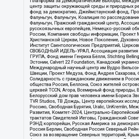
Платформа за Демократические Выборы, Междуна
центр защиты окружающей среды и природных ресу
фонд за демократию, Джеймстаунский фонд, Прож
Фалуньгун, Фалуньгун, Коалиция по расследован
Фалуньгун, Пражский гражданский центр, Ассоци
русскоязычных европейцев, Немецко-русский об
России, Компания свободы информации, Проект М
Христианской Церкви, Новое Поколение, Духовн
Институт Саентологических Предприятий, Церков
СВОБОДНЫЙ ИДЕЛЬ-УРАЛ, Ассоциация развития ж
ГРУПА, Фонд имени Генриха Бёлля, Stichting Bellin
Эстонии, Calvert 22 Foundation, Канадский укра
Международный научный центр им Вудро Вильсона
Швеции, Проект Медуза, Фонд Андрея Сахарова, Ф
Солидарность с гражданским движением в России 
общества Россия, Беллона, Союз жителей острово
церквей TCCN, Агора, Всемирный фонд природы, B
Белорусский дом прав человека имени Бориса Зво
TVR Studios, ТВ Дождь, Центр европейских иссл
Россию, Свободная Бурятия, Uralic, UnKremlin, 
Развития, Комитет-2024, Центрально-Европейски
трактатов Свидетелей Иеговы, Гражданский Совет
РЭНД корпорейшн, Русская Америка за демократи
Россия Берлин, Свободная Россия Северный Рейн-В
Союз за возвращение Северных территорий, Крымско