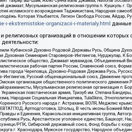
ят Тахрир аш-Шам, Ахлю Сунна Валь Джамаа, National Socialism
ий джамаат, Мусульманская религиозная группа п. Кушкуль г. 
ртия исламского возрождения Таджикистана, Народная самооб
олодёжь Которая Улыбается, Легион Свобода России, Айдар, Р
ie-i-ekstremistskie-organizacii-i-materialy.html
данные
и религиозных организаций в отношении которых 
 деятельности:
земли Кубанской Духовно Родовой Державы Русь, Община Духо
 Духовная Семинария Староверов-Инглингов, Нурджулар, К Бо
листическое общество, Джамаат мувахидов, Объединенный Вил
иалистическая рабочая партия России, Славянский союз, Форма
ива города Череповца, Духовно-Родовая Держава Русь, Русск
-Инглингов, Русский общенациональный союз, Движение против
 Омская организация общественного политического движения Р
йзрахманисты, Мусульманская религиозная организация п. Бо
краинская повстанческая армия, Тризуб им. Степана Бандеры, Бр
зма, Народная Социальная Инициатива, TulaSkins, Этнополитич
оренного Русского народа г. Астрахани, ВОЛЯ, Меджлис крымс
РЕВТАТПОД, Артподготовка, Штольц, В честь иконы Божией Мате
равды и Единения, Каракольская инициативная группа, Автогра
спублика Русь, Арестантское уголовное единство, Башкорт, Наци
окузнецк/РПК, Сибирский державный союз, Фонд борьбы с кор
округа г. Краснодара, Мужское государство, Народное объедин