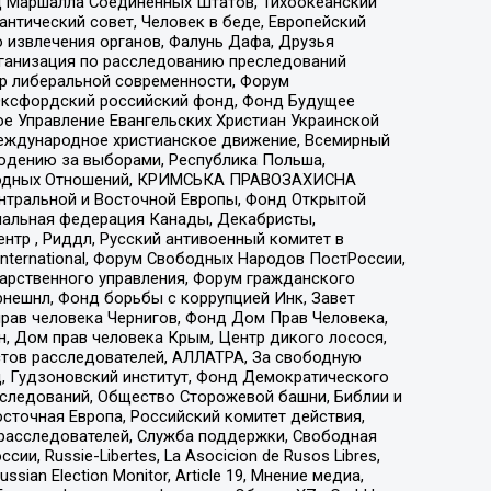
 Маршалла Соединенных Штатов, Тихоокеанский
нтический совет, Человек в беде, Европейский
 извлечения органов, Фалунь Дафа, Друзья
рганизация по расследованию преследований
тр либеральной современности, Форум
 Оксфордский российский фонд, Фонд Будущее
е Управление Евангельских Христиан Украинской
еждународное христианское движение, Всемирный
людению за выборами, Республика Польша,
народных Отношений, КРИМСЬКА ПРАВОЗАХИСНА
ы Центральной и Восточной Европы, Фонд Открытой
иональная федерация Канады, Декабристы,
тр , Риддл, Русский антивоенный комитет в
nternational, Форум Свободных Народов ПостРоссии,
дарственного управления, Форум гражданского
рнешнл, Фонд борьбы с коррупцией Инк, Завет
прав человека Чернигов, Фонд Дом Прав Человека,
н, Дом прав человека Крым, Центр дикого лосося,
стов расследователей, АЛЛАТРА, За свободную
д, Гудзоновский институт, Фонд Демократического
сследований, Общество Сторожевой башни, Библии и
сточная Европа, Российский комитет действия,
-расследователей, Служба поддержки, Свободная
 Russie-Libertes, La Asocicion de Rusos Libres,
an Election Monitor, Article 19, Мнение медиа,