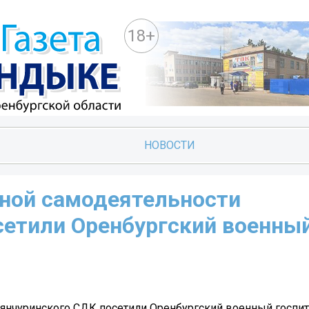
18+
НОВОСТИ
ной самодеятельности
сетили Оренбургский военны
иянчуринского СДК посетили Оренбургский военный госпи