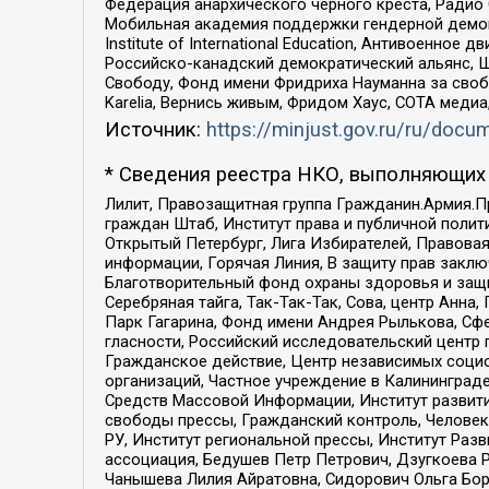
Федерация анархического черного креста, Радио
Мобильная академия поддержки гендерной демократи
Institute of International Education, Антивоенн
Российско-канадский демократический альянс, 
Свободу, Фонд имени Фридриха Науманна за свобо
Karelia, Вернись живым, Фридом Хаус, СОТА меди
Источник:
https://minjust.gov.ru/ru/doc
* Сведения реестра НКО, выполняющих 
Лилит, Правозащитная группа Гражданин.Армия.П
граждан Штаб, Институт права и публичной поли
Открытый Петербург, Лига Избирателей, Правова
информации, Горячая Линия, В защиту прав закл
Благотворительный фонд охраны здоровья и защи
Серебряная тайга, Так-Так-Так, Сова, центр Анн
Парк Гагарина, Фонд имени Андрея Рылькова, Сф
гласности, Российский исследовательский центр 
Гражданское действие, Центр независимых соци
организаций, Частное учреждение в Калининград
Средств Массовой Информации, Институт развити
свободы прессы, Гражданский контроль, Человек
РУ, Институт региональной прессы, Институт Ра
ассоциация, Бедушев Петр Петрович, Дзугкоева 
Чанышева Лилия Айратовна, Сидорович Ольга Бори