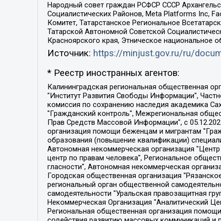
Народный совет граждан РСФСР СССР Архангельск
Социалистических Районов, Meta Platforms Inc, 
Комитет, Татарстанское Региональное Всетатар
Татарской Автономной Советской Социалистическ
Красноярского края, Этническое национальное о
Источник:
https://minjust.gov.ru/ru/doc
* Реестр иностранных агентов:
Калининградская региональная общественная организация "Экозащита!-Женсовет", Фонд содействия защите прав и свобод граждан "Общественный вердикт", Фонд "Институт Развития Свободы Информации", Частное учреждение "Информационное агентство МЕМО. РУ", Региональная общественная организация "Общественная комиссия по сохранению наследия академика Сахарова", Фонд поддержки свободы прессы, Санкт-Петербургская общественная правозащитная организация "Гражданский контроль", Межрегиональная общественная организация "Информационно-просветительский центр "Мемориал", Региональный Фонд "Центр Защиты Прав Средств Массовой Информации", с 05.12.2023 Фонд "Центр Защиты Прав Средств массовой информации", Региональная общественная благотворительная организация помощи беженцам и мигрантам "Гражданское содействие", Негосударственное образовательное учреждение дополнительного профессионального образования (повышение квалификации) специалистов "АКАДЕМИЯ ПО ПРАВАМ ЧЕЛОВЕКА", Свердловская региональная общественная организация "Сутяжник", Автономная некоммерческая организация "Центр независимых социологических исследований", Союз общественных объединений "Российский исследовательский центр по правам человека", Региональное общественное учреждение научно-информационный центр "МЕМОРИАЛ", Некоммерческая организация "Фонд защиты гласности", Автономная некоммерческая организация "Институт прав человека", Городская общественная организация "Екатеринбургское общество "МЕМОРИАЛ", Городская общественная организация "Рязанское историко-просветительское и правозащитное общество "Мемориал" (Рязанский Мемориал), Челябинский региональный орган общественной самодеятельности – женское общественное объединение "Женщины Евразии", Челябинский региональный орган общественной самодеятельности "Уральская правозащитная группа", Фонд содействия защите здоровья и социальной справедливости имени Андрея Рылькова, Автономная Некоммерческая Организация "Аналитический Центр Юрия Левады", Автономная некоммерческая организация социальной поддержки населения "Проект Апрель", Региональная общественная организация помощи женщинам и детям, находящимся в кризисной ситуации "Информационно-методический центр "Анна", Фонд содействия развитию массовых коммуникаций и правовому просвещению "Так-так-Так", Фонд содействия устойчивому развитию "Серебряная тайга", Свердловский региональный общественный фонд социальных проектов "Новое время", "Idel.Реалии", Кавказ.Реалии, Крым.Реалии, Телеканал Настоящее Время, Татаро-башкирская служба Радио Свобода (Azatliq Radiosi), Радио Свободная Европа/Радио Свобода (PCE/PC), "Сибирь.Реалии", "Фактограф", Благотворительный фонд помощи осужденным и их семьям, Автономная некоммерческая организация "Институт глобализации и социальных движений", Фонд "В защиту прав заключенных", Частное учреждение "Центр поддержки и содействия развитию средств массовой информации", Пензенский региональный общественный благотворительный фонд "Гражданский союз", "Север.Реалии", Некоммерческая организация Фонд "Правовая инициатива", 