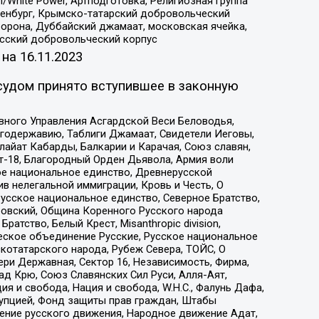
/White Power, Артподготовка, Религиозная группа
Оренбург, Крымско-татарский добровольческий
орона, Дуббайский джамаат, московская ячейка,
усский добровольческий корпус
 на
16.11.2023
судом принято вступившее в законную
вного Управления Асгардской Веси Беловодья,
годержавию, Таблиги Джамаат, Свидетели Иеговы,
айат Кабарды, Балкарии и Карачая, Союз славян,
т-18, Благородный Орден Дьявола, Армия воли
ое национальное единство, Древнерусской
 нелегальной иммиграции, Кровь и Честь, О
усское национальное единство, Северное Братство,
ровский, Община Коренного Русского народа
атство, Белый Крест, Misanthropic division,
еское объединение Русские, Русское национальное
котатарского народа, Рубеж Севера, ТОЙС, О
ри Державная, Сектор 16, Независимость, Фирма,
д Крю, Союз Славянских Сил Руси, Алля-Аят,
я и свобода, Нация и свобода, W.H.С., Фалунь Дафа,
рупцией, Фонд защиты прав граждан, Штабы
ение русского движения, Народное движение Адат,