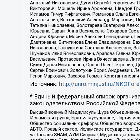
Анатолий Николаевич, Дугин Сергей Георгиевич, 
Викторович, Мошель Ирина Ароновна, Шведов Гри
Исламов Тимур Рифгатович, Романова Ольга Евге
Анатольевич, Верховский Александр Маркович, П
Татьяна Николаевна, Золотарева Екатерина Алек
Юрьевна, Саранг Анна Васильевна, Захарова Свет
Андрей Юрьевич, Мосин Алексей Геннадьевич, Ге
Дмитриевна, Вититинова Елена Владимировна, Ба
Николаевна, Ганнушкина Светлана Алексеевна, За
Шуманов Илья Вячеславович, Арапова Галина Юрь
Васильевич, Протасова Ирина Вячеславовна, Лит
Сухих Дарья Николаевна, Орлов Олег Петрович, 
Сергей Ефимович, Золотухин Борис Андреевич, Л
Генри Маркович, Захаров Герман Константинович
Источник:
http://unro.minjust.ru/NKOFore
* Единый федеральный список организа
законодательством Российской Федера
Высший военный Маджлисуль Шура Объединенных с
Исламская группа, Братья-мусульмане, Партия ис
Общество социальных реформ, Общество возрожд
АБТО, Правый сектор, Исламское государство, Д
уа Тагьаля SHAM, АУМ Синрике, Муджахеды джама