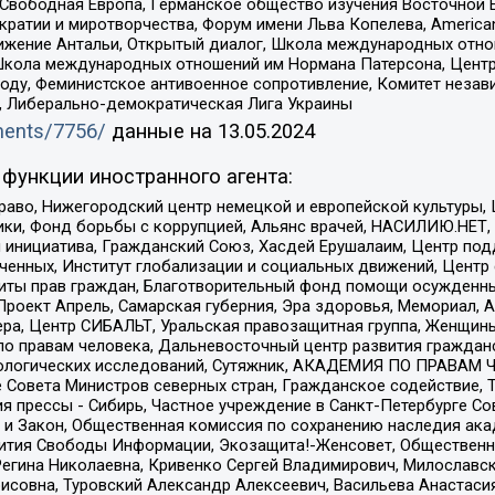
 Свободная Европа, Германское общество изучения Восточной 
и и миротворчества, Форум имени Льва Копелева, American Counci
ое движение Антальи, Открытый диалог, Школа международных отн
Школа международных отношений им Нормана Патерсона, Центр
ду, Феминистское антивоенное сопротивление, Комитет независ
а, Либерально-демократическая Лига Украины
uments/7756/
данные на
13.05.2024
функции иностранного агента:
раво, Нижегородский центр немецкой и европейской культуры,
тики, Фонд борьбы с коррупцией, Альянс врачей, НАСИЛИЮ.НЕТ,
я инициатива, Гражданский Союз, Хасдей Ерушалаим, Центр по
юченных, Институт глобализации и социальных движений, Цент
ты прав граждан, Благотворительный фонд помощи осужденным
а, Проект Апрель, Самарская губерния, Эра здоровья, Мемориал
ера, Центр СИБАЛЬТ, Уральская правозащитная группа, Женщины
по правам человека, Дальневосточный центр развития гражданс
ологических исследований, Сутяжник, АКАДЕМИЯ ПО ПРАВАМ Ч
е Совета Министров северных стран, Гражданское содействие,
я прессы - Сибирь, Частное учреждение в Санкт-Петербурге С
 и Закон, Общественная комиссия по сохранению наследия ак
звития Свободы Информации, Экозащита!-Женсовет, Общественн
Регина Николаевна, Кривенко Сергей Владимирович, Милославс
совна, Туровский Александр Алексеевич, Васильева Анастасия