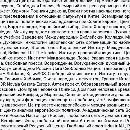
родный центр электоральных исследований, Германский фонд
рсов, Свободная Россия, Всемирный конгресс украинцев, Атла
ект Хармони, Родники дракона, Врачи против насильственного
ию преследования в отношении Фалуньгун в Китае, Всемирная о
ация школ политических исследований при Совете Европы, Цен
мен, Бард колледж, Европейский выбор, Фонд Ходорковского,
едиа, Международное партнерство за права человека, Духовно
ое Учебное Заведение Международный Библейский Колледж, М
ь Духовной Технологии, Европейская сеть организаций по наб
урналистики, IStories fonds, Королевский Институт Между
gcat, Bellingcat Ltd, The Insider, Институт правовой инициатив
инский конгресс, Институт Макдональда-Лорье, Украинская нац
, Свободная пресса, Возрождение, Всеукраинский духовный цен
орум свободной России, Лига Свободных Наций, Transparеncy I
– Solidarus, КрымSOS, Свободный университет, Институт госу
в Тисима и Хабомаи, Съезд народных депутатов, Гринпис Инте
DR Novaja Gazeta-Europe, Алтай проект, Образовательный дом 
зскова, Дом прав человека Тбилиси, Дом прав человека Ерева
едований им Вилфрида Мартенса, Сетевое объединение журнали
Международная федерация транспортных рабочих, ИстЧам Финлан
й университет, Центр восточноевропейских и международных и
, Центр анализа европейской политики, Академическая сеть Во
ю в России, Настоящая Россия, Глобальная сеть журналистов
естфалия, Фонд глобальной помощи, Антивоенный комитет России,
татарский Ресурсный Центр, Глобальный союз IndustriALL, Russi