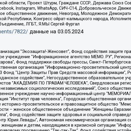
ой области, Проект Штурм, Граждане СССР, Держава Союз Сов
Facebook, Instagram, WhatsApp, СИЧ-С14, Добровольческое Движ
ское общественное движение, Невоград, Молодежное Демократ
ой Республики, Конгресс ойрат-калмыцкого народа, Исполнит
бъединение, ЛГБТ, Я.МЫ Сергей Фургал
uments/7822/
данные на
03.05.2024
Общество с ограниченной ответственностью "Радио Свободная Европа/Радио Свобода", Чешское информационное агентство "MEDIUM-ORIENT", Красноярская региональная общественная организация "Мы против СПИДа", Камалягин Денис Николаевич, Маркелов Сергей Евгеньевич, Пономарев Лев Александрович, Савицкая Людмила Алексеевна, Автономная некоммерческая организация "Центр по работе с проблемой насилия "НАСИЛИЮ.НЕТ", Межрегиональный профессиональный союз работников здравоохранения "Альянс врачей", Юридическое лицо, зарегистрированное в Латвийской Республике, SIA "Medusa Project" (регистрационный номер 40103797863, дата регистрации 10.06.2014), Некоммерческая организация "Фонд по борьбе с коррупцией", Автономная некоммерческая организация "Институт права и публичной политики", Баданин Роман Сергеевич, Гликин Максим Александрович, Железнова Мария Михайловна, Лукьянова Юлия Сергеевна, Маетная Елизавета Витальевна, Маняхин Петр Борисович, Чуракова Ольга Владимировна, Ярош Юлия Петровна, Юридическое лицо "The Insider SIA", зарегистрированное в Риге, Латвийская Республика (дата регистрации 26.06.2015), являющееся администратором доменного имени интернет-издания "The Insider SIA", https://theins.ru, Постернак Алексей Евгеньевич, Рубин Михаил Аркадьевич, Анин Роман Александрович, Юридическое лицо Istories fonds, зарегистрированное в Латвийской Республике (регистрационный номер 50008295751, дата регистрации 24.02.2020), Великовский Дмитрий Александрович, Долинина Ирина Николаевна, Мароховская Алеся Алексеевна, Шлейнов Роман Юрьевич, Шмагун Олеся Валентиновна, Общество с ограниченной ответственностью "Альтаир 2021", Общество с ограниченной ответственностью "Вега 2021", Общество с ограниченной ответственностью "Главный редактор 2021", Общество с ограниченной ответственностью "Ромашки монолит", Важенков Артем Валерьевич, Ивановская областная общественная организация "Центр гендерных исследований", Гурман Юрий Альбертович, Медиапроект "ОВД-Инфо", Егоров Владимир Владимирович, Жилинский Владимир Александрович, Общество с ограниченной ответственностью "ЗП", Иванова София Юрьевна, Карезина Инна Павловна, Кильтау Екатерина Викторовна, Петров Алексей Викторович, Пискунов Сергей Евгеньевич, Смирнов Сергей Сергеевич, Тихонов Михаил Сергеевич, Общество с ограниченной ответственностью "ЖУРНАЛИСТ-ИНОСТРАННЫЙ АГЕНТ", Арапова Галина Юрьевна, Вольтская Татьяна Анатольевна, Американская компания "Mason G.E.S. Anonymous Foundation" (США), являющаяся владельцем интернет-издания https://mnews.world/, Компания "Stichting Bellingcat", зарегистрированная в Нидерландах (дата регистрации 11.07.2018), Захаров Андрей Вячеславович, Клепиковская Екатерина Дмитриевна, Общество с ограниченной ответственностью "МЕМО", Перл Роман Александрович, Симонов Евгений Алексеевич, Соловьева Елена Анатольевна, Сотников Даниил Владимирович, Сурначева Елизавета Дмитриевна, Автономная некоммерческая организация по защите прав человека и информированию населения "Якутия – Наше Мнение", Общество с ограниченной ответственностью "Москоу диджитал медиа", с 26.01.2023 Общество с ограниченной ответственностью "Чайка Белые сады", Ветошкина Валерия Валерьевна, Заговора Максим Александрович, Межрегиональное общественное движение "Российская ЛГБТ - сеть", Оленичев Максим Владимирович, Павлов Иван Юрьевич, Скворцова Елена Сергеевна, Общество с ограниченной ответственностью "Как бы инагент", Кочетков Игорь Викторович, Общество с ограниченной ответственностью "Честные выборы", Еланчик Олег Александрович, Общество с ограниченной ответственностью "Нобелевский призыв", Гималова Регина Эмилевна, Григорьев Андрей Валерьевич, Григорьева Алина Александровна, Ассоциация по содействию защите прав призывников, альтернативнослужащих и военнослужащих "Правозащитная группа "Гражданин.Армия.Право", Хисамова Регина Фаритовна, Автономная некоммерческая организация по реализа