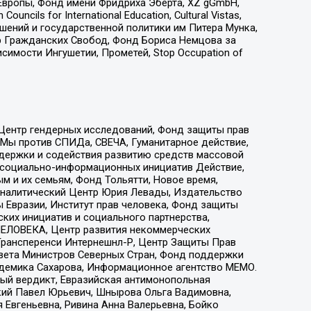
Европы, Фонд имени Фридриха Эберта, XZ gGmbH,
ls for International Education, Cultural Vistas,
ошений и государственной политики им Питера Мунка,
 Гражданских Свобод, Фонд Бориса Немцова за
имости Ингушетии, Прометей, Stop Occupation of
 Центр гендерных исследований, Фонд защиты прав
 Мы против СПИДа, СВЕЧА, Гуманитарное действие,
ддержки и содействия развитию средств массовой
р социально-информационных инициатив Действие,
 и их семьям, Фонд Тольятти, Новое время,
, Аналитический Центр Юрия Левады, Издательство
 Евразии, Институт прав человека, Фонд защиты
ких инициатив и социального партнерства,
ЕЛОВЕКА, Центр развития некоммерческих
 Трансперенси Интернешнл-Р, Центр Защиты Прав
овета Министров Северных Стран, Фонд поддержки
адемика Сахарова, Информационное агентство МЕМО.
ый вердикт, Евразийская антимонопольная
кий Павел Юрьевич, Шнырова Ольга Вадимовна,
 Евгеньевна, Ривина Анна Валерьевна, Бойко