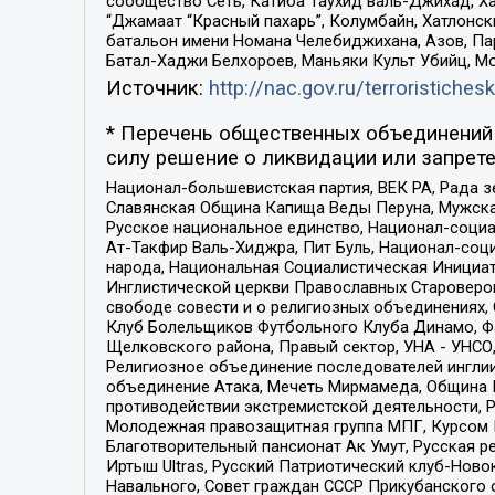
сообщество Сеть, Катиба Таухид валь-Джихад, Хай
“Джамаат “Красный пахарь”, Колумбайн, Хатлонск
батальон имени Номана Челебиджихана, Азов, Па
Батал-Хаджи Белхороев, Маньяки Культ Убийц, М
Источник:
http://nac.gov.ru/terroristichesk
* Перечень общественных объединений 
силу решение о ликвидации или запрете
Национал-большевистская партия, ВЕК РА, Рада 
Славянская Община Капища Веды Перуна, Мужская
Русское национальное единство, Национал-социа
Ат-Такфир Валь-Хиджра, Пит Буль, Национал-соц
народа, Национальная Социалистическая Инициат
Инглистической церкви Православных Староверов
свободе совести и о религиозных объединениях,
Клуб Болельщиков Футбольного Клуба Динамо, Фа
Щелковского района, Правый сектор, УНА - УНСО, У
Религиозное объединение последователей инглии
объединение Атака, Мечеть Мирмамеда, Община К
противодействии экстремистской деятельности, 
Молодежная правозащитная группа МПГ, Курсом П
Благотворительный пансионат Ак Умут, Русская ре
Иртыш Ultras, Русский Патриотический клуб-Нов
Навального, Совет граждан СССР Прикубанского 