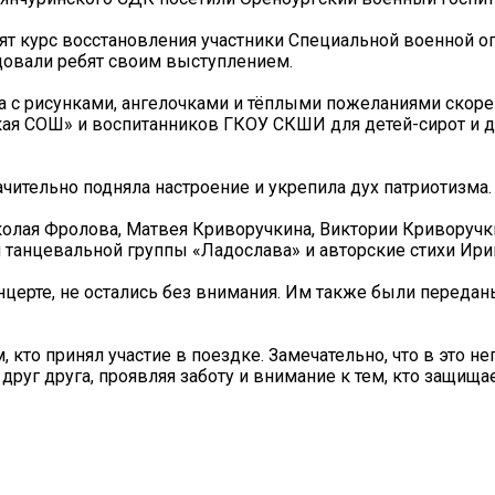
дят курс восстановления участники Специальной военной о
адовали ребят своим выступлением.
а с рисунками, ангелочками и тёплыми пожеланиями скор
ая СОШ» и воспитанников ГКОУ СКШИ для детей-сирот и д
ачительно подняла настроение и укрепила дух патриотизма.
олая Фролова, Матвея Криворучкина, Виктории Криворучк
й танцевальной группы «Ладослава» и авторские стихи Ир
нцерте, не остались без внимания. Им также были передан
кто принял участие в поездке. Замечательно, что в это н
уг друга, проявляя заботу и внимание к тем, кто защища