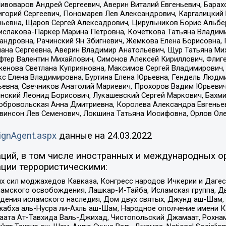
Пивоваров Андрей Сергеевич, Аверин Виталий Евгеньевич, Бара
горий Сергеевич, Пономарев Лев Александрович, Каргалицкий 
ньевна, Щаров Сергей Алексадрович, Цирульников Борис Альбер
ислакова-Паркер Марина Петровна, Кочеткова Татьяна Владими
сандровна, Рачинский Ян Збигневич, Жемкова Елена Борисовна,
лана Сергеевна, Аверин Владимир Анатольевич, Щур Татьяна М
фтер Валентин Михайлович, Симонов Алексей Кириллович, Флиг
женова Светлана Куприяновна, Максимов Сергей Владимирович, 
кс Елена Владимировна, Буртина Елена Юрьевна, Гендель Людм
евна, Свечников Анатолий Мариевич, Прохоров Вадим Юрьевич
инский Леонид Борисович, Лукашевский Сергей Маркович, Бахм
Добровольская Анна Дмитриевна, Королева Александра Евгенье
евинсон Лев Семенович, Локшина Татьяна Иосифовна, Орлов Ол
ignAgent.aspx
данные на
24.03.2022
ций, в том числе иностранных и международных ор
ции террористическими:
ил моджахедов Кавказа, Конгресс народов Ичкерии и Дагеста
ламского освобождения, Лашкар-И-Тайба, Исламская группа, Дв
ения исламского наследия, Дом двух святых, Джунд аш-Шам, 
жабха аль-Нусра ли-Ахль аш-Шам, Народное ополчение имени К.
ата Ат-Тавхида Валь-Джихад, Чистопольский Джамаат, Рохнам