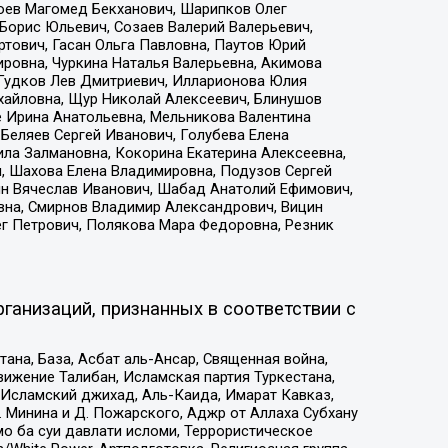
хоев Магомед Бекханович, Шарипков Олег
Борис Юльевич, Созаев Валерий Валерьевич,
тович, Гасан Ольга Павловна, Паутов Юрий
ровна, Чуркина Наталья Валерьевна, Акимова
 Гудков Лев Дмитриевич, Илларионова Юлия
ихайловна, Щур Николай Алексеевич, Блинушов
е Ирина Анатольевна, Мельникова Валентина
Беляев Сергей Иванович, Голубева Елена
ила Залмановна, Кокорина Екатерина Алексеевна,
, Шахова Елена Владимировна, Подузов Сергей
ин Вячеслав Иванович, Шабад Анатолий Ефимович,
вна, Смирнов Владимир Александрович, Вицин
ег Петрович, Полякова Мара Федоровна, Резник
ганизаций, признанных в соответствии с
на, База, Асбат аль-Ансар, Священная война,
ижение Талибан, Исламская партия Туркестана,
Исламский джихад, Аль-Каида, Имарат Кавказ,
 Минина и Д. Пожарского, Аджр от Аллаха Субхану
о ба суи давлати исломи, Террористическое