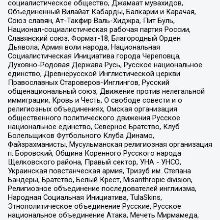
социалистическое общество, Джамаат мувахидов,
Объединенный Вилайат Кабарды, Балкарии и Карачая,
Союз славян, Ат-Такфир Валь-Хиджра, Пит Буль,
Национал-социалистическая рабочая партия России,
Славянский союз, Формат-18, Благородный Орден
Дьявола, Армия воли народа, Национальная
Социалистическая Инициатива города Череповца,
Духовно-Родовая Держава Русь, Русское национальное
единство, Древнерусской Инглистической церкви
Православных Староверов-Инглингов, Русский
общенациональный союз, Движение против нелегальной
иммиграции, Кровь и Честь, О свободе совести и о
религиозных объединениях, Омская организация
общественного политического движения Русское
национальное единство, Северное Братство, Клуб
Болельщиков Футбольного Клуба Динамо,
Файзрахманисты, Мусульманская религиозная организация
п. Боровский, Община Коренного Русского народа
Щелковского района, Правый сектор, УНА - УНСО,
Украинская повстанческая армия, Тризуб им. Степана
Бандеры, Братство, Белый Крест, Misanthropic division,
Религиозное объединение последователей инглиизма,
Народная Социальная Инициатива, TulaSkins,
Этнополитическое объединение Русские, Русское
национальное объединение Атака, Мечеть Мирмамеда,