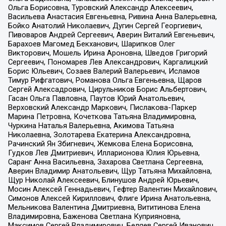
Ольга Борисовна, Туровский Александр Алексеевич,
Васильева Анастасия Евгеньевна, Ривина Анна Валерьевна,
Бойко Анатолий Николаевич, Дугин Сергей Георгиевич,
Пивоваров Андрей Сергеевич, Аверин Виталий Евгеньевич,
Барахоев Магомед Бекханович, Шарипков Олег
Викторович, Мошель Ирина Ароновна, Шведов Григорий
Сергеевич, Пономарев Лев Александрович, Каргалицкий
Борис Юльевич, Созаев Валерий Валерьевич, Исламов
Тимур Рифгатович, Романова Ольга Евгеньевна, Щаров
Сергей Алексадрович, Цирульников Борис Альбертович,
Гасан Ольга Павловна, Паутов Юрий Анатольевич,
Верховский Александр Маркович, Пислакова-Паркер
Марина Петровна, Кочеткова Татьяна Владимировна,
Чуркина Наталья Валерьевна, Акимова Татьяна
Николаевна, Золотарева Екатерина Александровна,
Рачинский Ян Збигневич, Жемкова Елена Борисовна,
Гудков Лев Дмитриевич, Илларионова Юлия Юрьевна,
Саранг Анна Васильевна, Захарова Светлана Сергеевна,
Аверин Владимир Анатольевич, Щур Татьяна Михайловна,
Щур Николай Алексеевич, Блинушов Андрей Юрьевич,
Мосин Алексей Геннадьевич, Гефтер Валентин Михайлович,
Симонов Алексей Кириллович, Флиге Ирина Анатольевна,
Мельникова Валентина Дмитриевна, Вититинова Елена
Владимировна, Баженова Светлана Куприяновна,
Максимов Сергей Владимирович, Беляев Сергей Иванович,