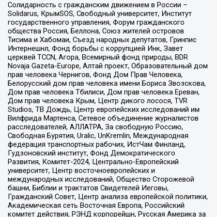
Солидарность с гражданским движением в России –
Solidarus, КрымSOS, Свободный университет, Институт
государственного управления, Форум гражданского
общества Россия, Беллона, Союз жителей островов
Тисима и Хабомаи, Съезд народных депутатов, Гринпис
Интернешнл, Фонд борьбы с коррупцией Инк, Завет
церквей TCCN, Агора, Всемирный фонд природы, BDR
Novaja Gazeta-Europe, Алтай проект, Образовательный дом
прав человека Чернигов, Фонд Дом Прав Человека,
Белорусский дом прав человека имени Бориса Звозскова,
Дом прав человека Тбилиси, Дом прав человека Ереван,
Дом прав человека Крым, Центр дикого лосося, TVR
Studios, ТВ Дождь, Центр европейских исследований им
Вилфрида Мартенса, Сетевое объединение журналистов
расследователей, АЛЛАТРА, За свободную Россию,
Свободная Бурятия, Uralic, UnKremlin, Международная
федерация транспортных рабочих, ИстЧам Финланд,
Гудзоновский институт, Фонд Демократического
Развития, Комитет-2024, Центрально-Европейский
университет, Центр восточноевропейских и
международных исследований, Общество Сторожевой
башни, Библии и трактатов Свидетелей Иеговы,
Гражданский Совет, Центр анализа европейской политики,
Академическая сеть Восточная Европа, Российский
комитет действия, РЭНД корпорейшн, Русская Америка за