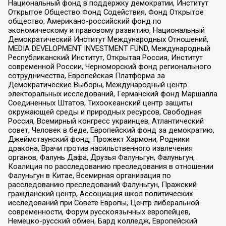
Национальный фонд в поддержку демократии, Институт
Открытое Общество Фонд Содействия, Фонд Открытое
общество, Американо-российский фонд по
экономическому и правовому развитию, Национальный
Демократический Институт Международных Отношений,
MEDIA DEVELOPMENT INVESTMENT FUND, Международный
Республиканский Институт, Открытая Россия, Институт
современной России, Черноморский фонд регионального
сотрудничества, Европейская Платформа за
Демократические Выборы, Международный центр
электоральных исследований, Германский фонд Маршалла
Соединенных Штатов, Тихоокеанский центр защиты
окружающей среды и природных ресурсов, Свободная
Россия, Всемирный конгресс украинцев, Атлантический
совет, Человек в беде, Европейский фонд за демократию,
Джеймстаунский фонд, Прожект Хармони, Родники
дракона, Врачи против насильственного извлечения
органов, Фалунь Дафа, Друзья Фалуньгун, Фалуньгун,
Коалиция по расследованию преследования в отношении
Фалуньгун в Китае, Всемирная организация по
расследованию преследований Фалуньгун, Пражский
гражданский центр, Ассоциация школ политических
исследований при Совете Европы, Центр либеральной
современности, Форум русскоязычных европейцев,
Немецко-русский обмен, Бард колледж, Европейский