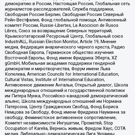
демократию в России, Настоящая Россия, Глобальная сеть
журналистов-расследователей, Служба поддержки,
Свободная Россия Берлин, Свободная Россия Северный
Рейн-Вестфалия, Фонд глобальной помощи, Антивоенный
комитет России, Russie-Libertes, La Asocicion de Rusos
Libres, Союз за возвращение Северных территорий,
Крымскотатарский Ресурсный Центр, Глобальный союз
IndustriALL, Russian Election Monitor, Article 19, Мнение
медиа, Федерация анархического черного креста, Радио
Свободная Европа, Германское общество изучения
Восточной Европы, Фонд имени Фридриха Эберта, XZ
gGmbH, Мобильная академия поддержки гендерной
демократии и миротворчества, Форум имени Льва
Копелева, American Councils for International Education,
Cultural Vistas, Institute of International Education,
Антивоенное движение Антальи, Открытый диалог, Школа
международных отношений и государственной политики
им Питера Мунка, Российско-канадский демократический
альянс, Школа международных отношений им Нормана
Патерсона, Центр Гражданских Свобод, Фонд Бориса
Немцова за Свободу, Фонд имени Фридриха Науманна за
свободу, Феминистское антивоенное сопротивление,
Комитет независимости Ингушетии, Прометей, Stop
Occupation of Karelia, Вернись живым, Фридом Хаус, СОТА
медиа, Либерально-демократическая Лига Украины