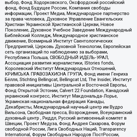
выбор, Фонд Ходорковского, Оксфордский российский
фонд, Фонд Будущее России, Компания свободы
информации, Проект Медиа, Международное партнерство
за права человека, Духовное Управление Евангельских
Христиан Украинской Христианской Церкви, Новое
Поколение, Духовное Учебное Заведение Международный
Библейский Колледж, Международное христианское
движение, Всемирный Институт Саентологических
Предприятий, Церковь Духовной Технологии, Европейская
сеть организаций по наблюдению за выборами,
Республика Польша, СВОБОДНЫЙ ИДЕЛЬ-УРАЛ,
Ассоциация развития журналистики, IStories fonds,
Королевский Институт Международных Отношений,
КРИМСЬКА ПРАВОЗАХИСНА ГРУПА, Фонд имени Генриха
Бёлля, Stichting Bellingcat, Bellingcat Ltd, The Insider, Институт
правовой инициативы Центральной и Восточной Европы,
Фонд Открытой Эстонии, Calvert 22 Foundation, Канадский
украинский конгресс, Институт Макдональда-Лорье,
Украинская национальная федерация Канады,
Декабристы, Международный научный центр им Вудро
Вильсона, Свободная пресса, Возрождение, Всеукраинский
духовный центр , Риддл, Русский антивоенный комитет в
Швеции, Проект Медуза, Фонд Андрея Сахарова, Форум
свободной России, Лига Свободных Наций, Transparеncy
International, Форум Свободных Народов ПостРоссии,