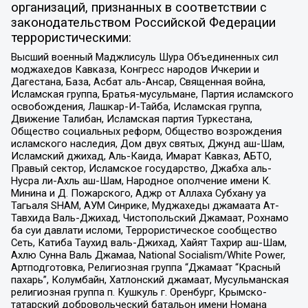
организаций, признанных в соответствии с
законодательством Российской Федерации
террористическими:
Высший военный Маджлисуль Шура Объединенных сил
моджахедов Кавказа, Конгресс народов Ичкерии и
Дагестана, База, Асбат аль-Ансар, Священная война,
Исламская группа, Братья-мусульмане, Партия исламского
освобождения, Лашкар-И-Тайба, Исламская группа,
Движение Талибан, Исламская партия Туркестана,
Общество социальных реформ, Общество возрождения
исламского наследия, Дом двух святых, Джунд аш-Шам,
Исламский джихад, Аль-Каида, Имарат Кавказ, АБТО,
Правый сектор, Исламское государство, Джабха аль-
Нусра ли-Ахль аш-Шам, Народное ополчение имени К.
Минина и Д. Пожарского, Аджр от Аллаха Субхану уа
Тагьаля SHAM, АУМ Синрике, Муджахеды джамаата Ат-
Тавхида Валь-Джихад, Чистопольский Джамаат, Рохнамо
ба суи давлати исломи, Террористическое сообщество
Сеть, Катиба Таухид валь-Джихад, Хайят Тахрир аш-Шам,
Ахлю Сунна Валь Джамаа, National Socialism/White Power,
Артподготовка, Религиозная группа “Джамаат “Красный
пахарь”, Колумбайн, Хатлонский джамаат, Мусульманская
религиозная группа п. Кушкуль г. Оренбург, Крымско-
татарский добровольческий батальон имени Номана