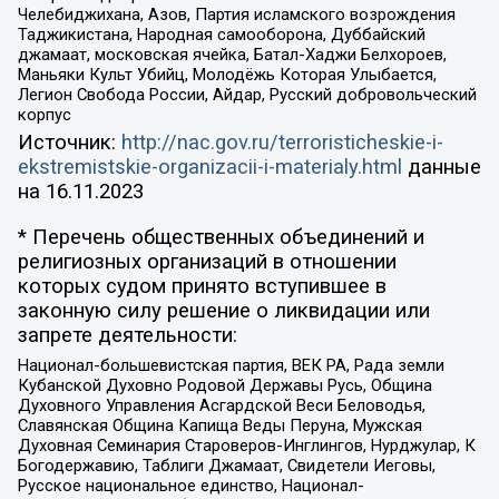
Челебиджихана, Азов, Партия исламского возрождения
Таджикистана, Народная самооборона, Дуббайский
джамаат, московская ячейка, Батал-Хаджи Белхороев,
Маньяки Культ Убийц, Молодёжь Которая Улыбается,
Легион Свобода России, Айдар, Русский добровольческий
корпус
Источник:
http://nac.gov.ru/terroristicheskie-i-
ekstremistskie-organizacii-i-materialy.html
данные
на
16.11.2023
* Перечень общественных объединений и
религиозных организаций в отношении
которых судом принято вступившее в
законную силу решение о ликвидации или
запрете деятельности:
Национал-большевистская партия, ВЕК РА, Рада земли
Кубанской Духовно Родовой Державы Русь, Община
Духовного Управления Асгардской Веси Беловодья,
Славянская Община Капища Веды Перуна, Мужская
Духовная Семинария Староверов-Инглингов, Нурджулар, К
Богодержавию, Таблиги Джамаат, Свидетели Иеговы,
Русское национальное единство, Национал-