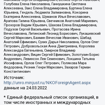
Голубева Елена Николаевна, Ганнушкина Светлана
Алексеевна, Закс Елена Владимировна, Буртина Елена
Юрьевна, Гендель Людмила Залмановна, Кокорина
Екатерина Алексеевна, Шуманов Илья Вячеславович,
Арапова Галина Юрьевна, Свечников Анатолий Мариевич,
Прохоров Вадим Юрьевич, Шахова Елена Владимировна,
Подузов Сергей Васильевич, Протасова Ирина
Вячеславовна, Литинский Леонид Борисович, Лукашевский
Сергей Маркович, Бахмин Вячеслав Иванович, Шабад
Анатолий Ефимович, Сухих Дарья Николаевна, Орлов Олег
Петрович, Добровольская Анна Дмитриевна, Королева
Александра Евгеньевна, Смирнов Владимир
Александрович, Вицин Сергей Ефимович, Золотухин Борис
Андреевич, Левинсон Лев Семенович, Локшина Татьяна
Иосифовна, Орлов Олег Петрович, Полякова Мара
Федоровна, Резник Генри Маркович, Захаров Герман
Константинович
Источник:
http://unro.minjust.ru/NKOForeignAgent.aspx
данные на
24.03.2022
* Единый федеральный список организаций, в
том числе иностранных и международных