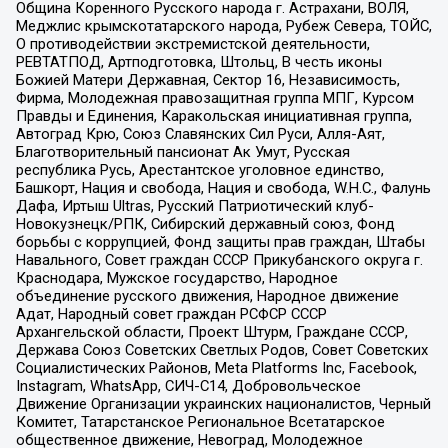
Община Коренного Русского народа г. Астрахани, ВОЛЯ,
Меджлис крымскотатарского народа, Рубеж Севера, ТОЙС,
О противодействии экстремистской деятельности,
РЕВТАТПОД, Артподготовка, Штольц, В честь иконы
Божией Матери Державная, Сектор 16, Независимость,
Фирма, Молодежная правозащитная группа МПГ, Курсом
Правды и Единения, Каракольская инициативная группа,
Автоград Крю, Союз Славянских Сил Руси, Алля-Аят,
Благотворительный пансионат Ак Умут, Русская
республика Русь, Арестантское уголовное единство,
Башкорт, Нация и свобода, Нация и свобода, W.H.С., Фалунь
Дафа, Иртыш Ultras, Русский Патриотический клуб-
Новокузнецк/РПК, Сибирский державный союз, Фонд
борьбы с коррупцией, Фонд защиты прав граждан, Штабы
Навального, Совет граждан СССР Прикубанского округа г.
Краснодара, Мужское государство, Народное
объединение русского движения, Народное движение
Адат, Народный совет граждан РСФСР СССР
Архангельской области, Проект Штурм, Граждане СССР,
Держава Союз Советских Светлых Родов, Совет Советских
Социалистических Районов, Meta Platforms Inc, Facebook,
Instagram, WhatsApp, СИЧ-С14, Добровольческое
Движение Организации украинских националистов, Черный
Комитет, Татарстанское Региональное Всетатарское
общественное движение, Невоград, Молодежное