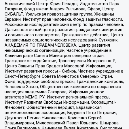
Аналитический Центр Юрия Левады, Издательство Парк
Гагарина, Фонд имени Андрея Рылькова, Сфера, Центр
СИБАЛЬТ, Уральская правозащитная группа, Женщины
Евразии, Институт прав человека, Фонд защиты гласности,
Российский исследовательский центр по правам человека,
Дальневосточный центр развития гражданских инициатив
и социального партнерства, Гражданское действие, Центр
независимых социологических исследований, Сутяжник,
АКАДЕМИЯ ПО ПРАВАМ ЧЕЛОВЕКА, Центр развития
некоммерческих организаций, Частное учреждение в
Калининграде Совета Министров северных стран,
Гражданское содействие, Трансперенси Интернешнл-Р,
Центр Защиты Прав Средств Массовой Информации,
Институт развития прессы - Сибирь, Частное учреждение в
Санкт-Петербурге Совета Министров Северных Стран,
Фонд поддержки свободы прессы, Гражданский контроль,
Человек и Закон, Общественная комиссия по сохранению
наследия академика Сахарова, Информационное
агентство МЕМО. РУ, Институт региональной прессы,
Институт Развития Свободы Информации, Экозащита!-
Женсовет, Общественный вердикт, Евразийская
антимонопольная ассоциация, Бедушев Петр Петрович,
Дзугкоева Регина Николаевна, Кривенко Сергей
Владимирович, Милославский Павел Юрьевич, Шнырова
Ольга Вадимовна, Чанышева Лилия Айратовна, Сидорович