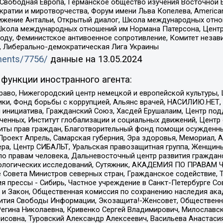
 Свободная Европа, Германское общество изучения Восточной 
и и миротворчества, Форум имени Льва Копелева, American Counci
ое движение Антальи, Открытый диалог, Школа международных отн
Школа международных отношений им Нормана Патерсона, Центр
ду, Феминистское антивоенное сопротивление, Комитет независ
а, Либерально-демократическая Лига Украины
uments/7756/
данные на
13.05.2024
функции иностранного агента:
раво, Нижегородский центр немецкой и европейской культуры,
тики, Фонд борьбы с коррупцией, Альянс врачей, НАСИЛИЮ.НЕТ,
я инициатива, Гражданский Союз, Хасдей Ерушалаим, Центр по
юченных, Институт глобализации и социальных движений, Цент
ты прав граждан, Благотворительный фонд помощи осужденным
а, Проект Апрель, Самарская губерния, Эра здоровья, Мемориал
ера, Центр СИБАЛЬТ, Уральская правозащитная группа, Женщины
по правам человека, Дальневосточный центр развития гражданс
ологических исследований, Сутяжник, АКАДЕМИЯ ПО ПРАВАМ Ч
е Совета Министров северных стран, Гражданское содействие,
я прессы - Сибирь, Частное учреждение в Санкт-Петербурге С
 и Закон, Общественная комиссия по сохранению наследия ак
звития Свободы Информации, Экозащита!-Женсовет, Общественн
Регина Николаевна, Кривенко Сергей Владимирович, Милославс
совна, Туровский Александр Алексеевич, Васильева Анастасия