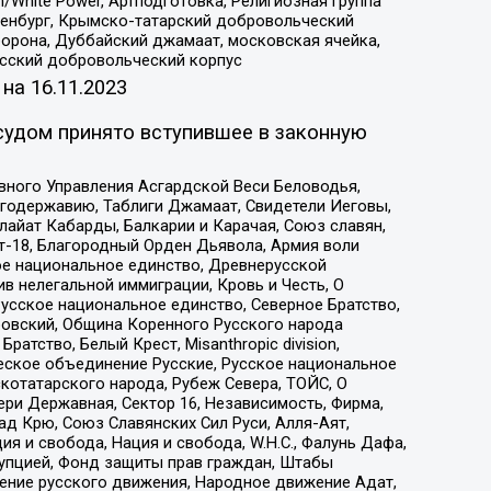
/White Power, Артподготовка, Религиозная группа
Оренбург, Крымско-татарский добровольческий
орона, Дуббайский джамаат, московская ячейка,
усский добровольческий корпус
 на
16.11.2023
судом принято вступившее в законную
вного Управления Асгардской Веси Беловодья,
годержавию, Таблиги Джамаат, Свидетели Иеговы,
айат Кабарды, Балкарии и Карачая, Союз славян,
т-18, Благородный Орден Дьявола, Армия воли
ое национальное единство, Древнерусской
 нелегальной иммиграции, Кровь и Честь, О
усское национальное единство, Северное Братство,
ровский, Община Коренного Русского народа
атство, Белый Крест, Misanthropic division,
еское объединение Русские, Русское национальное
котатарского народа, Рубеж Севера, ТОЙС, О
ри Державная, Сектор 16, Независимость, Фирма,
д Крю, Союз Славянских Сил Руси, Алля-Аят,
я и свобода, Нация и свобода, W.H.С., Фалунь Дафа,
рупцией, Фонд защиты прав граждан, Штабы
ение русского движения, Народное движение Адат,