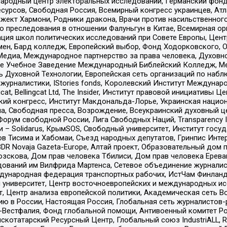
родный центр электоральных исследований, Германский фонд
рсов, Свободная Россия, Всемирный конгресс украинцев, Атла
ект Хармони, Родники дракона, Врачи против насильственного
ию преследования в отношении Фалуньгун в Китае, Всемирная о
ация школ политических исследований при Совете Европы, Цен
мен, Бард колледж, Европейский выбор, Фонд Ходорковского,
едиа, Международное партнерство за права человека, Духовно
ое Учебное Заведение Международный Библейский Колледж, М
ь Духовной Технологии, Европейская сеть организаций по наб
урналистики, IStories fonds, Королевский Институт Между
gcat, Bellingcat Ltd, The Insider, Институт правовой инициатив
инский конгресс, Институт Макдональда-Лорье, Украинская нац
, Свободная пресса, Возрождение, Всеукраинский духовный цен
орум свободной России, Лига Свободных Наций, Transparеncy I
– Solidarus, КрымSOS, Свободный университет, Институт госу
в Тисима и Хабомаи, Съезд народных депутатов, Гринпис Инте
DR Novaja Gazeta-Europe, Алтай проект, Образовательный дом 
зскова, Дом прав человека Тбилиси, Дом прав человека Ерева
едований им Вилфрида Мартенса, Сетевое объединение журнали
Международная федерация транспортных рабочих, ИстЧам Финлан
й университет, Центр восточноевропейских и международных и
, Центр анализа европейской политики, Академическая сеть Во
ю в России, Настоящая Россия, Глобальная сеть журналистов
естфалия, Фонд глобальной помощи, Антивоенный комитет России,
татарский Ресурсный Центр, Глобальный союз IndustriALL, Russi