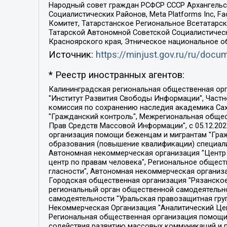
Народный совет граждан РСФСР СССР Архангельск
Социалистических Районов, Meta Platforms Inc, 
Комитет, Татарстанское Региональное Всетатар
Татарской Автономной Советской Социалистическ
Красноярского края, Этническое национальное о
Источник:
https://minjust.gov.ru/ru/doc
* Реестр иностранных агентов:
Калининградская региональная общественная организация "Экозащита!-Женсовет", Фонд содействия защите прав и свобод граждан "Общественный вердикт", Фонд "Институт Развития Свободы Информации", Частное учреждение "Информационное агентство МЕМО. РУ", Региональная общественная организация "Общественная комиссия по сохранению наследия академика Сахарова", Фонд поддержки свободы прессы, Санкт-Петербургская общественная правозащитная организация "Гражданский контроль", Межрегиональная общественная организация "Информационно-просветительский центр "Мемориал", Региональный Фонд "Центр Защиты Прав Средств Массовой Информации", с 05.12.2023 Фонд "Центр Защиты Прав Средств массовой информации", Региональная общественная благотворительная организация помощи беженцам и мигрантам "Гражданское содействие", Негосударственное образовательное учреждение дополнительного профессионального образования (повышение квалификации) специалистов "АКАДЕМИЯ ПО ПРАВАМ ЧЕЛОВЕКА", Свердловская региональная общественная организация "Сутяжник", Автономная некоммерческая организация "Центр независимых социологических исследований", Союз общественных объединений "Российский исследовательский центр по правам человека", Региональное общественное учреждение научно-информационный центр "МЕМОРИАЛ", Некоммерческая организация "Фонд защиты гласности", Автономная некоммерческая организация "Институт прав человека", Городская общественная организация "Екатеринбургское общество "МЕМОРИАЛ", Городская общественная организация "Рязанское историко-просветительское и правозащитное общество "Мемориал" (Рязанский Мемориал), Челябинский региональный орган общественной самодеятельности – женское общественное объединение "Женщины Евразии", Челябинский региональный орган общественной самодеятельности "Уральская правозащитная группа", Фонд содействия защите здоровья и социальной справедливости имени Андрея Рылькова, Автономная Некоммерческая Организация "Аналитический Центр Юрия Левады", Автономная некоммерческая организация социальной поддержки населения "Проект Апрель", Региональная общественная организация помощи женщинам и детям, находящимся в кризисной ситуации "Информационно-методический центр "Анна", Фонд содействия развитию массовых коммуникаций и правовому просвещению "Так-так-Так", Фонд содействия устойчивому развитию "Серебряная тайга", Свердловский региональный общественный фонд социальных проектов "Новое время", "Idel.Реалии", Кавказ.Реалии, Крым.Реалии, Телеканал Настоящее Время, Татаро-башкирская служба Радио Свобода (Azatliq Radiosi), Радио Свободная Европа/Радио Свобода (PCE/PC), "Сибирь.Реалии", "Фактограф", Благотворительный фонд помощи осужденным и их семьям, Автономная некоммерческая организация "Институт глобализации и социальных движений", Фонд "В защиту прав заключенных", Частное учреждение "Центр поддержки и содействия развитию средств массовой информации", Пензенский региональный общественный благотворительный фонд "Гражданский союз", "Север.Реалии", Некоммерческая организация Фонд "Правовая инициатива", 