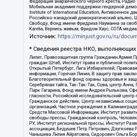
Федерация анархического черного креста, Радио
Мобильная академия поддержки гендерной демократи
Institute of International Education, Антивоенн
Российско-канадский демократический альянс, 
Свободу, Фонд имени Фридриха Науманна за свобо
Karelia, Вернись живым, Фридом Хаус, СОТА меди
Источник:
https://minjust.gov.ru/ru/doc
* Сведения реестра НКО, выполняющих 
Лилит, Правозащитная группа Гражданин.Армия.П
граждан Штаб, Институт права и публичной поли
Открытый Петербург, Лига Избирателей, Правова
информации, Горячая Линия, В защиту прав закл
Благотворительный фонд охраны здоровья и защи
Серебряная тайга, Так-Так-Так, Сова, центр Анн
Парк Гагарина, Фонд имени Андрея Рылькова, Сф
гласности, Российский исследовательский центр 
Гражданское действие, Центр независимых соци
организаций, Частное учреждение в Калининград
Средств Массовой Информации, Институт развити
свободы прессы, Гражданский контроль, Человек
РУ, Институт региональной прессы, Институт Ра
ассоциация, Бедушев Петр Петрович, Дзугкоева 
Чанышева Лилия Айратовна, Сидорович Ольга Бори