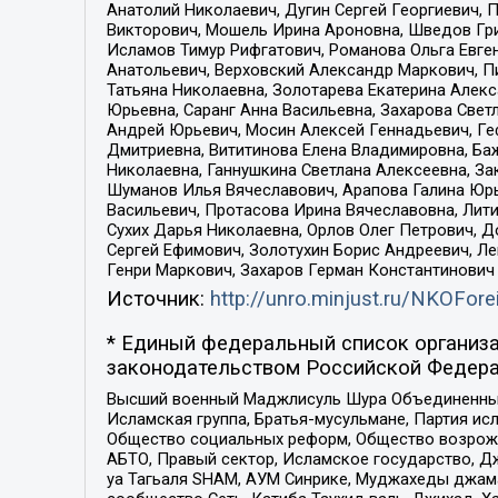
Анатолий Николаевич, Дугин Сергей Георгиевич, 
Викторович, Мошель Ирина Ароновна, Шведов Гри
Исламов Тимур Рифгатович, Романова Ольга Евге
Анатольевич, Верховский Александр Маркович, П
Татьяна Николаевна, Золотарева Екатерина Алек
Юрьевна, Саранг Анна Васильевна, Захарова Свет
Андрей Юрьевич, Мосин Алексей Геннадьевич, Ге
Дмитриевна, Вититинова Елена Владимировна, Ба
Николаевна, Ганнушкина Светлана Алексеевна, За
Шуманов Илья Вячеславович, Арапова Галина Юрь
Васильевич, Протасова Ирина Вячеславовна, Лит
Сухих Дарья Николаевна, Орлов Олег Петрович, 
Сергей Ефимович, Золотухин Борис Андреевич, Л
Генри Маркович, Захаров Герман Константинович
Источник:
http://unro.minjust.ru/NKOFore
* Единый федеральный список организа
законодательством Российской Федера
Высший военный Маджлисуль Шура Объединенных с
Исламская группа, Братья-мусульмане, Партия ис
Общество социальных реформ, Общество возрожд
АБТО, Правый сектор, Исламское государство, Д
уа Тагьаля SHAM, АУМ Синрике, Муджахеды джама