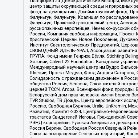
Платформа за Демократические Выборы, Междуна
центр защиты окружающей среды и природных ресу
фонд за демократию, Джеймстаунский фонд, Прож
Фалуньгун, Фалуньгун, Коалиция по расследован
Фалуньгун, Пражский гражданский центр, Ассоци
русскоязычных европейцев, Немецко-русский об
России, Компания свободы информации, Проект М
Христианской Церкви, Новое Поколение, Духовн
Институт Саентологических Предприятий, Церков
СВОБОДНЫЙ ИДЕЛЬ-УРАЛ, Ассоциация развития ж
ГРУПА, Фонд имени Генриха Бёлля, Stichting Bellin
Эстонии, Calvert 22 Foundation, Канадский укра
Международный научный центр им Вудро Вильсона
Швеции, Проект Медуза, Фонд Андрея Сахарова, Ф
Солидарность с гражданским движением в России 
общества Россия, Беллона, Союз жителей острово
церквей TCCN, Агора, Всемирный фонд природы, B
Белорусский дом прав человека имени Бориса Зво
TVR Studios, ТВ Дождь, Центр европейских иссл
Россию, Свободная Бурятия, Uralic, UnKremlin, 
Развития, Комитет-2024, Центрально-Европейски
трактатов Свидетелей Иеговы, Гражданский Совет
РЭНД корпорейшн, Русская Америка за демократи
Россия Берлин, Свободная Россия Северный Рейн-В
Союз за возвращение Северных территорий, Крымско