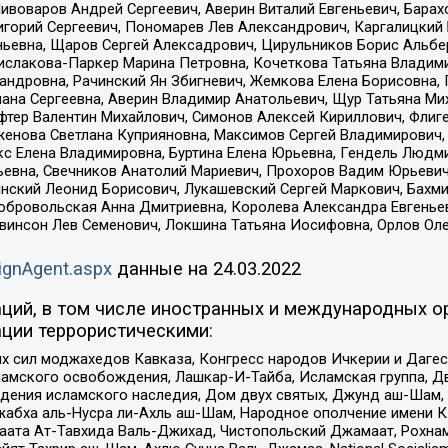
Пивоваров Андрей Сергеевич, Аверин Виталий Евгеньевич, Бара
горий Сергеевич, Пономарев Лев Александрович, Каргалицкий 
ньевна, Щаров Сергей Алексадрович, Цирульников Борис Альбер
ислакова-Паркер Марина Петровна, Кочеткова Татьяна Владими
сандровна, Рачинский Ян Збигневич, Жемкова Елена Борисовна,
лана Сергеевна, Аверин Владимир Анатольевич, Щур Татьяна М
фтер Валентин Михайлович, Симонов Алексей Кириллович, Флиг
женова Светлана Куприяновна, Максимов Сергей Владимирович, 
кс Елена Владимировна, Буртина Елена Юрьевна, Гендель Людм
евна, Свечников Анатолий Мариевич, Прохоров Вадим Юрьевич
инский Леонид Борисович, Лукашевский Сергей Маркович, Бахм
Добровольская Анна Дмитриевна, Королева Александра Евгенье
евинсон Лев Семенович, Локшина Татьяна Иосифовна, Орлов Ол
ignAgent.aspx
данные на
24.03.2022
ций, в том числе иностранных и международных ор
ции террористическими:
ил моджахедов Кавказа, Конгресс народов Ичкерии и Дагеста
ламского освобождения, Лашкар-И-Тайба, Исламская группа, Дв
ения исламского наследия, Дом двух святых, Джунд аш-Шам, 
жабха аль-Нусра ли-Ахль аш-Шам, Народное ополчение имени К.
ата Ат-Тавхида Валь-Джихад, Чистопольский Джамаат, Рохнам