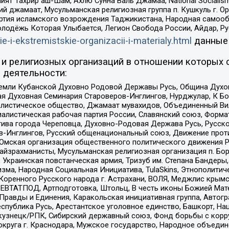
ят Тахрир аш-Шам, Ахлю Сунна Валь Джамаа, National Socialism
ий джамаат, Мусульманская религиозная группа п. Кушкуль г. 
ртия исламского возрождения Таджикистана, Народная самооб
олодёжь Которая Улыбается, Легион Свобода России, Айдар, Р
ie-i-ekstremistskie-organizacii-i-materialy.html
данные
и религиозных организаций в отношении которых 
 деятельности:
земли Кубанской Духовно Родовой Державы Русь, Община Духо
 Духовная Семинария Староверов-Инглингов, Нурджулар, К Бо
листическое общество, Джамаат мувахидов, Объединенный Вил
иалистическая рабочая партия России, Славянский союз, Форма
ива города Череповца, Духовно-Родовая Держава Русь, Русск
-Инглингов, Русский общенациональный союз, Движение против
 Омская организация общественного политического движения Р
йзрахманисты, Мусульманская религиозная организация п. Бо
краинская повстанческая армия, Тризуб им. Степана Бандеры, Бр
зма, Народная Социальная Инициатива, TulaSkins, Этнополитич
оренного Русского народа г. Астрахани, ВОЛЯ, Меджлис крымс
РЕВТАТПОД, Артподготовка, Штольц, В честь иконы Божией Мате
равды и Единения, Каракольская инициативная группа, Автогра
спублика Русь, Арестантское уголовное единство, Башкорт, Наци
окузнецк/РПК, Сибирский державный союз, Фонд борьбы с кор
округа г. Краснодара, Мужское государство, Народное объедин