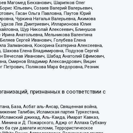
хоев Магомед Бекханович, Шарипков Олег
Борис Юльевич, Созаев Валерий Валерьевич,
тович, Гасан Ольга Павловна, Паутов Юрий
ровна, Чуркина Наталья Валерьевна, Акимова
 Гудков Лев Дмитриевич, Илларионова Юлия
ихайловна, Щур Николай Алексеевич, Блинушов
е Ирина Анатольевна, Мельникова Валентина
Беляев Сергей Иванович, Голубева Елена
ила Залмановна, Кокорина Екатерина Алексеевна,
, Шахова Елена Владимировна, Подузов Сергей
ин Вячеслав Иванович, Шабад Анатолий Ефимович,
вна, Смирнов Владимир Александрович, Вицин
ег Петрович, Полякова Мара Федоровна, Резник
ганизаций, признанных в соответствии с
на, База, Асбат аль-Ансар, Священная война,
ижение Талибан, Исламская партия Туркестана,
Исламский джихад, Аль-Каида, Имарат Кавказ,
 Минина и Д. Пожарского, Аджр от Аллаха Субхану
о ба суи давлати исломи, Террористическое