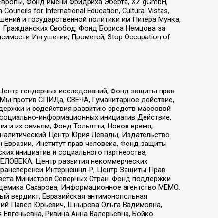
Европы, Фонд имени Фридриха Эберта, XZ gGmbH,
ls for International Education, Cultural Vistas,
ошений и государственной политики им Питера Мунка,
 Гражданских Свобод, Фонд Бориса Немцова за
имости Ингушетии, Прометей, Stop Occupation of
 Центр гендерных исследований, Фонд защиты прав
 Мы против СПИДа, СВЕЧА, Гуманитарное действие,
ддержки и содействия развитию средств массовой
р социально-информационных инициатив Действие,
 и их семьям, Фонд Тольятти, Новое время,
, Аналитический Центр Юрия Левады, Издательство
 Евразии, Институт прав человека, Фонд защиты
ких инициатив и социального партнерства,
ЕЛОВЕКА, Центр развития некоммерческих
 Трансперенси Интернешнл-Р, Центр Защиты Прав
овета Министров Северных Стран, Фонд поддержки
адемика Сахарова, Информационное агентство МЕМО.
ый вердикт, Евразийская антимонопольная
кий Павел Юрьевич, Шнырова Ольга Вадимовна,
 Евгеньевна, Ривина Анна Валерьевна, Бойко