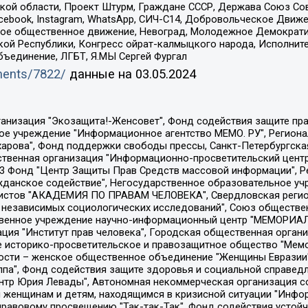
ой области, Проект Штурм, Граждане СССР, Держава Союз Сов
Facebook, Instagram, WhatsApp, СИЧ-С14, Добровольческое Движ
ское общественное движение, Невоград, Молодежное Демократ
ой Республики, Конгресс ойрат-калмыцкого народа, Исполнит
бъединение, ЛГБТ, Я.МЫ Сергей Фургал
uments/7822/
данные на
03.05.2024
Общество с ограниченной ответственностью "Радио Свободная Европа/Радио Свобода", Чешское информационное агентство "MEDIUM-ORIENT", Красноярская региональная общественная организация "Мы против СПИДа", Камалягин Денис Николаевич, Маркелов Сергей Евгеньевич, Пономарев Лев Александрович, Савицкая Людмила Алексеевна, Автономная некоммерческая организация "Центр по работе с проблемой насилия "НАСИЛИЮ.НЕТ", Межрегиональный профессиональный союз работников здравоохранения "Альянс врачей", Юридическое лицо, зарегистрированное в Латвийской Республике, SIA "Medusa Project" (регистрационный номер 40103797863, дата регистрации 10.06.2014), Некоммерческая организация "Фонд по борьбе с коррупцией", Автономная некоммерческая организация "Институт права и публичной политики", Баданин Роман Сергеевич, Гликин Максим Александрович, Железнова Мария Михайловна, Лукьянова Юлия Сергеевна, Маетная Елизавета Витальевна, Маняхин Петр Борисович, Чуракова Ольга Владимировна, Ярош Юлия Петровна, Юридическое лицо "The Insider SIA", зарегистрированное в Риге, Латвийская Республика (дата регистрации 26.06.2015), являющееся администратором доменного имени интернет-издания "The Insider SIA", https://theins.ru, Постернак Алексей Евгеньевич, Рубин Михаил Аркадьевич, Анин Роман Александрович, Юридическое лицо Istories fonds, зарегистрированное в Латвийской Республике (регистрационный номер 50008295751, дата регистрации 24.02.2020), Великовский Дмитрий Александрович, Долинина Ирина Николаевна, Мароховская Алеся Алексеевна, Шлейнов Роман Юрьевич, Шмагун Олеся Валентиновна, Общество с ограниченной ответственностью "Альтаир 2021", Общество с ограниченной ответственностью "Вега 2021", Общество с ограниченной ответственностью "Главный редактор 2021", Общество с ограниченной ответственностью "Ромашки монолит", Важенков Артем Валерьевич, Ивановская областная общественная организация "Центр гендерных исследований", Гурман Юрий Альбертович, Медиапроект "ОВД-Инфо", Егоров Владимир Владимирович, Жилинский Владимир Александрович, Общество с ограниченной ответственностью "ЗП", Иванова София Юрьевна, Карезина Инна Павловна, Кильтау Екатерина Викторовна, Петров Алексей Викторович, Пискунов Сергей Евгеньевич, Смирнов Сергей Сергеевич, Тихонов Михаил Сергеевич, Общество с ограниченной ответственностью "ЖУРНАЛИСТ-ИНОСТРАННЫЙ АГЕНТ", Арапова Галина Юрьевна, Вольтская Татьяна Анатольевна, Американская компания "Mason G.E.S. Anonymous Foundation" (США), являющаяся владельцем интернет-издания https://mnews.world/, Компания "Stichting Bellingcat", зарегистрированная в Нидерландах (дата регистрации 11.07.2018), Захаров Андрей Вячеславович, Клепиковская Екатерина Дмитриевна, Общество с ограниченной ответственностью "МЕМО", Перл Роман Александрович, Симонов Евгений Алексеевич, Соловьева Елена Анатольевна, Сотников Даниил Владимирович, Сурначева Елизавета Дмитриевна, Автономная некоммерческая организация по защите прав человека и информированию населения "Якутия – Наше Мнение", Общество с ограниченной ответственностью "Москоу диджитал медиа", с 26.01.2023 Общество с ограниченной ответственностью "Чайка Белые сады", Ветошкина Валерия Валерьевна, Заговора Максим Александрович, Межрегиональное общественное движение "Российская ЛГБТ - сеть", Оленичев Максим Владимирович, Павлов Иван Юрьевич, Скворцова Елена Сергеевна, Общество с ограниченной ответственностью "Как бы инагент", Кочетков Игорь Викторович, Общество с ограниченной ответственностью "Честные выборы", Еланчик Олег Александрович, Общество с ограниченной ответственностью "Нобелевский призыв", Гималова Регина Эмилевна, Григорьев Андрей Валерьевич, Григорьева Алина Александровна, Ассоциация по содействию защите прав призывников, альтернативнослужащих и военнослужащих "Правозащитная группа "Гражданин.Армия.Право", Хисамова Регина Фаритовна, Автономная некоммерческая организация по реализа