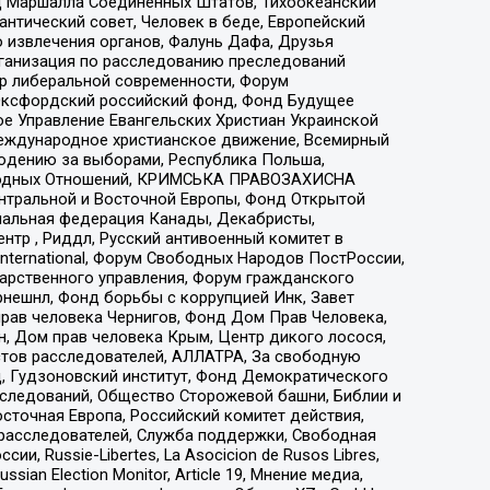
 Маршалла Соединенных Штатов, Тихоокеанский
нтический совет, Человек в беде, Европейский
 извлечения органов, Фалунь Дафа, Друзья
рганизация по расследованию преследований
тр либеральной современности, Форум
 Оксфордский российский фонд, Фонд Будущее
е Управление Евангельских Христиан Украинской
еждународное христианское движение, Всемирный
людению за выборами, Республика Польша,
народных Отношений, КРИМСЬКА ПРАВОЗАХИСНА
ы Центральной и Восточной Европы, Фонд Открытой
иональная федерация Канады, Декабристы,
тр , Риддл, Русский антивоенный комитет в
nternational, Форум Свободных Народов ПостРоссии,
дарственного управления, Форум гражданского
рнешнл, Фонд борьбы с коррупцией Инк, Завет
прав человека Чернигов, Фонд Дом Прав Человека,
н, Дом прав человека Крым, Центр дикого лосося,
стов расследователей, АЛЛАТРА, За свободную
д, Гудзоновский институт, Фонд Демократического
сследований, Общество Сторожевой башни, Библии и
сточная Европа, Российский комитет действия,
-расследователей, Служба поддержки, Свободная
 Russie-Libertes, La Asocicion de Rusos Libres,
an Election Monitor, Article 19, Мнение медиа,