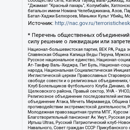
сообщество Сеть, Катиба Таухид валь-Джихад, Хай
“Джамаат “Красный пахарь”, Колумбайн, Хатлонск
батальон имени Номана Челебиджихана, Азов, Па
Батал-Хаджи Белхороев, Маньяки Культ Убийц, М
Источник:
http://nac.gov.ru/terroristichesk
* Перечень общественных объединений 
силу решение о ликвидации или запрете
Национал-большевистская партия, ВЕК РА, Рада 
Славянская Община Капища Веды Перуна, Мужская
Русское национальное единство, Национал-социа
Ат-Такфир Валь-Хиджра, Пит Буль, Национал-соц
народа, Национальная Социалистическая Инициат
Инглистической церкви Православных Староверов
свободе совести и о религиозных объединениях,
Клуб Болельщиков Футбольного Клуба Динамо, Фа
Щелковского района, Правый сектор, УНА - УНСО, У
Религиозное объединение последователей инглии
объединение Атака, Мечеть Мирмамеда, Община К
противодействии экстремистской деятельности, 
Молодежная правозащитная группа МПГ, Курсом П
Благотворительный пансионат Ак Умут, Русская ре
Иртыш Ultras, Русский Патриотический клуб-Нов
Навального, Совет граждан СССР Прикубанского 