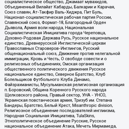
социалистическое общество, Джамаат мувахидов,
Объединенный Вилайат Кабарды, Балкарии и Карачая,
Союз славян, Ат-Такфир Валь-Хиджра, Пит Буль,
Национал-социалистическая рабочая партия России,
Славянский союз, Формат-18, Благородный Орден
Дьявола, Армия воли народа, Национальная
Социалистическая Инициатива города Череповца,
Духовно-Родовая Держава Русь, Русское национальное
единство, Древнерусской Инглистической церкви
Православных Староверов-Инглингов, Русский
общенациональный союз, Движение против нелегальной
иммиграции, Кровь и Честь, О свободе совести и о
религиозных объединениях, Омская организация
общественного политического движения Русское
национальное единство, Северное Братство, Клуб
Болельщиков Футбольного Клуба Динамо,
Файзрахманисты, Мусульманская религиозная организация
п. Боровский, Община Коренного Русского народа
Щелковского района, Правый сектор, УНА - УНСО,
Украинская повстанческая армия, Тризуб им. Степана
Бандеры, Братство, Белый Крест, Misanthropic division,
Религиозное объединение последователей инглиизма,
Народная Социальная Инициатива, TulaSkins,
Этнополитическое объединение Русские, Русское
национальное объединение Атака, Мечеть Мирмамеда,