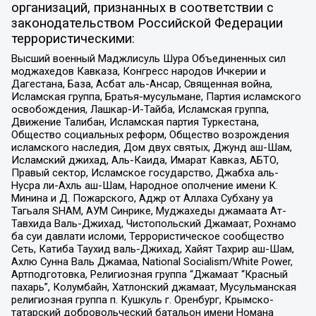
организаций, признанных в соответствии с
законодательством Российской Федерации
террористическими:
Высший военный Маджлисуль Шура Объединенных сил
моджахедов Кавказа, Конгресс народов Ичкерии и
Дагестана, База, Асбат аль-Ансар, Священная война,
Исламская группа, Братья-мусульмане, Партия исламского
освобождения, Лашкар-И-Тайба, Исламская группа,
Движение Талибан, Исламская партия Туркестана,
Общество социальных реформ, Общество возрождения
исламского наследия, Дом двух святых, Джунд аш-Шам,
Исламский джихад, Аль-Каида, Имарат Кавказ, АБТО,
Правый сектор, Исламское государство, Джабха аль-
Нусра ли-Ахль аш-Шам, Народное ополчение имени К.
Минина и Д. Пожарского, Аджр от Аллаха Субхану уа
Тагьаля SHAM, АУМ Синрике, Муджахеды джамаата Ат-
Тавхида Валь-Джихад, Чистопольский Джамаат, Рохнамо
ба суи давлати исломи, Террористическое сообщество
Сеть, Катиба Таухид валь-Джихад, Хайят Тахрир аш-Шам,
Ахлю Сунна Валь Джамаа, National Socialism/White Power,
Артподготовка, Религиозная группа “Джамаат “Красный
пахарь”, Колумбайн, Хатлонский джамаат, Мусульманская
религиозная группа п. Кушкуль г. Оренбург, Крымско-
татарский добровольческий батальон имени Номана