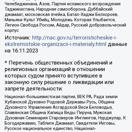
Челебиджихана, Азов, Партия исламского возрождения
Таджикистана, Народная самооборона, Дуббайский
джамаат, московская ячейка, Батал-Хаджи Белхороев,
Маньяки Культ Убийц, Молодёжь Которая Улыбается,
Легион Свобода России, Айдар, Русский добровольческий
корпус
Источник:
http://nac.gov.ru/terroristicheskie-i-
ekstremistskie-organizacii-i-materialy.html
данные
на
16.11.2023
* Перечень общественных объединений и
религиозных организаций в отношении
которых судом принято вступившее в
законную силу решение о ликвидации или
запрете деятельности:
Национал-большевистская партия, ВЕК РА, Рада земли
Кубанской Духовно Родовой Державы Русь, Община
Духовного Управления Асгардской Веси Беловодья,
Славянская Община Капища Веды Перуна, Мужская
Духовная Семинария Староверов-Инглингов, Нурджулар, К
Богодержавию, Таблиги Джамаат, Свидетели Иеговы,
Русское национальное единство, Национал-