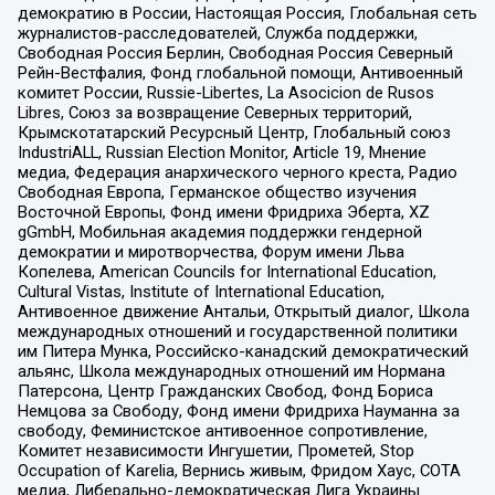
демократию в России, Настоящая Россия, Глобальная сеть
журналистов-расследователей, Служба поддержки,
Свободная Россия Берлин, Свободная Россия Северный
Рейн-Вестфалия, Фонд глобальной помощи, Антивоенный
комитет России, Russie-Libertes, La Asocicion de Rusos
Libres, Союз за возвращение Северных территорий,
Крымскотатарский Ресурсный Центр, Глобальный союз
IndustriALL, Russian Election Monitor, Article 19, Мнение
медиа, Федерация анархического черного креста, Радио
Свободная Европа, Германское общество изучения
Восточной Европы, Фонд имени Фридриха Эберта, XZ
gGmbH, Мобильная академия поддержки гендерной
демократии и миротворчества, Форум имени Льва
Копелева, American Councils for International Education,
Cultural Vistas, Institute of International Education,
Антивоенное движение Антальи, Открытый диалог, Школа
международных отношений и государственной политики
им Питера Мунка, Российско-канадский демократический
альянс, Школа международных отношений им Нормана
Патерсона, Центр Гражданских Свобод, Фонд Бориса
Немцова за Свободу, Фонд имени Фридриха Науманна за
свободу, Феминистское антивоенное сопротивление,
Комитет независимости Ингушетии, Прометей, Stop
Occupation of Karelia, Вернись живым, Фридом Хаус, СОТА
медиа, Либерально-демократическая Лига Украины