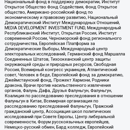
Национальный фонд в поддержку демократии, Институт
Открытое Общество Фонд Содействия, Фонд Открытое
общество, Американо-российский фонд по
экономическому и правовому развитию, Национальный
Демократический Институт Международных Отношений,
MEDIA DEVELOPMENT INVESTMENT FUND, Международный
Республиканский Институт, Открытая Россия, Институт
современной России, Черноморский фонд регионального
сотрудничества, Европейская Платформа за
Демократические Выборы, Международный центр
электоральных исследований, Германский фонд Маршалла
Соединенных Штатов, Тихоокеанский центр защиты
окружающей среды и природных ресурсов, Свободная
Россия, Всемирный конгресс украинцев, Атлантический
совет, Человек в беде, Европейский фонд за демократию,
Джеймстаунский фонд, Прожект Хармони, Родники
дракона, Врачи против насильственного извлечения
органов, Фалунь Дафа, Друзья Фалуньгун, Фалуньгун,
Коалиция по расследованию преследования в отношении
Фалуньгун в Китае, Всемирная организация по
расследованию преследований Фалуньгун, Пражский
гражданский центр, Ассоциация школ политических
исследований при Совете Европы, Центр либеральной
современности, Форум русскоязычных европейцев,
Немецко-русский обмен, Бард колледж, Европейский