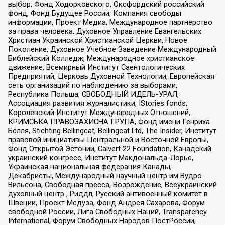
выбор, Фонд Ходорковского, Оксфордский российский
фонд, Фонд Будущее России, Компания свободы
информации, Проект Медиа, Международное партнерство
за права человека, Духовное Управление Евангельских
Христиан Украинской Христианской Церкви, Новое
Поколение, Духовное Учебное Заведение Международный
Библейский Колледж, Международное христианское
движение, Всемирный Институт Саентологических
Предприятий, Церковь Духовной Технологии, Европейская
сеть организаций по наблюдению за выборами,
Республика Польша, СВОБОДНЫЙ ИДЕЛЬ-УРАЛ,
Ассоциация развития журналистики, IStories fonds,
Королевский Институт Международных Отношений,
КРИМСЬКА ПРАВОЗАХИСНА ГРУПА, Фонд имени Генриха
Бёлля, Stichting Bellingcat, Bellingcat Ltd, The Insider, Институт
правовой инициативы Центральной и Восточной Европы,
Фонд Открытой Эстонии, Calvert 22 Foundation, Канадский
украинский конгресс, Институт Макдональда-Лорье,
Украинская национальная федерация Канады,
Декабристы, Международный научный центр им Вудро
Вильсона, Свободная пресса, Возрождение, Всеукраинский
духовный центр , Риддл, Русский антивоенный комитет в
Швеции, Проект Медуза, Фонд Андрея Сахарова, Форум
свободной России, Лига Свободных Наций, Transparеncy
International, Форум Свободных Народов ПостРоссии,