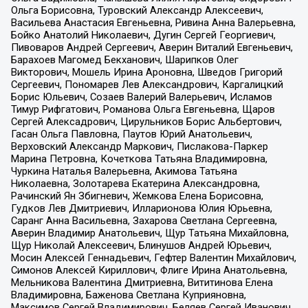
Ольга Борисовна, Туровский Александр Алексеевич,
Васильева Анастасия Евгеньевна, Ривина Анна Валерьевна,
Бойко Анатолий Николаевич, Дугин Сергей Георгиевич,
Пивоваров Андрей Сергеевич, Аверин Виталий Евгеньевич,
Барахоев Магомед Бекханович, Шарипков Олег
Викторович, Мошель Ирина Ароновна, Шведов Григорий
Сергеевич, Пономарев Лев Александрович, Каргалицкий
Борис Юльевич, Созаев Валерий Валерьевич, Исламов
Тимур Рифгатович, Романова Ольга Евгеньевна, Щаров
Сергей Алексадрович, Цирульников Борис Альбертович,
Гасан Ольга Павловна, Паутов Юрий Анатольевич,
Верховский Александр Маркович, Пислакова-Паркер
Марина Петровна, Кочеткова Татьяна Владимировна,
Чуркина Наталья Валерьевна, Акимова Татьяна
Николаевна, Золотарева Екатерина Александровна,
Рачинский Ян Збигневич, Жемкова Елена Борисовна,
Гудков Лев Дмитриевич, Илларионова Юлия Юрьевна,
Саранг Анна Васильевна, Захарова Светлана Сергеевна,
Аверин Владимир Анатольевич, Щур Татьяна Михайловна,
Щур Николай Алексеевич, Блинушов Андрей Юрьевич,
Мосин Алексей Геннадьевич, Гефтер Валентин Михайлович,
Симонов Алексей Кириллович, Флиге Ирина Анатольевна,
Мельникова Валентина Дмитриевна, Вититинова Елена
Владимировна, Баженова Светлана Куприяновна,
Максимов Сергей Владимирович, Беляев Сергей Иванович,