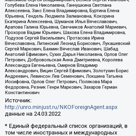
Голубева Елена Николаевна, Ганнушкина Светлана
Алексеевна, Закс Елена Владимировна, Буртина Елена
Юрьевна, Гендель Людмила Залмановна, Кокорина
Екатерина Алексеевна, Шуманов Илья Вячеславович,
Арапова Галина Юрьевна, Свечников Анатолий Мариевич,
Прохоров Вадим Юрьевич, Шахова Елена Владимировна,
Подузов Сергей Васильевич, Протасова Ирина
Вячеславовна, Литинский Леонид Борисович, Лукашевский
Сергей Маркович, Бахмин Вячеслав Иванович, Шабад
Анатолий Ефимович, Сухих Дарья Николаевна, Орлов Олег
Петрович, Добровольская Анна Дмитриевна, Королева
Александра Евгеньевна, Смирнов Владимир
Александрович, Вицин Сергей Ефимович, Золотухин Борис
Андреевич, Левинсон Лев Семенович, Локшина Татьяна
Иосифовна, Орлов Олег Петрович, Полякова Мара
Федоровна, Резник Генри Маркович, Захаров Герман
Константинович
Источник:
http://unro.minjust.ru/NKOForeignAgent.aspx
данные на
24.03.2022
* Единый федеральный список организаций, в
том числе иностранных и международных