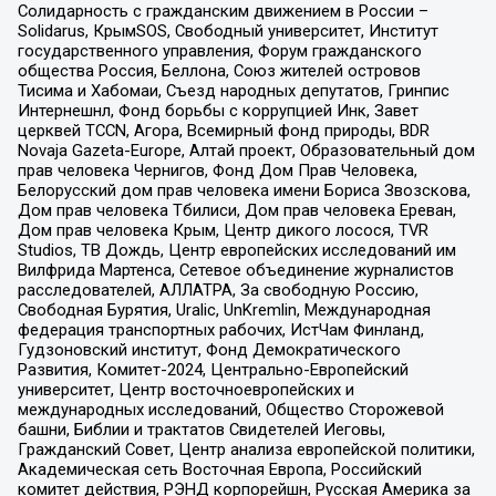
Солидарность с гражданским движением в России –
Solidarus, КрымSOS, Свободный университет, Институт
государственного управления, Форум гражданского
общества Россия, Беллона, Союз жителей островов
Тисима и Хабомаи, Съезд народных депутатов, Гринпис
Интернешнл, Фонд борьбы с коррупцией Инк, Завет
церквей TCCN, Агора, Всемирный фонд природы, BDR
Novaja Gazeta-Europe, Алтай проект, Образовательный дом
прав человека Чернигов, Фонд Дом Прав Человека,
Белорусский дом прав человека имени Бориса Звозскова,
Дом прав человека Тбилиси, Дом прав человека Ереван,
Дом прав человека Крым, Центр дикого лосося, TVR
Studios, ТВ Дождь, Центр европейских исследований им
Вилфрида Мартенса, Сетевое объединение журналистов
расследователей, АЛЛАТРА, За свободную Россию,
Свободная Бурятия, Uralic, UnKremlin, Международная
федерация транспортных рабочих, ИстЧам Финланд,
Гудзоновский институт, Фонд Демократического
Развития, Комитет-2024, Центрально-Европейский
университет, Центр восточноевропейских и
международных исследований, Общество Сторожевой
башни, Библии и трактатов Свидетелей Иеговы,
Гражданский Совет, Центр анализа европейской политики,
Академическая сеть Восточная Европа, Российский
комитет действия, РЭНД корпорейшн, Русская Америка за