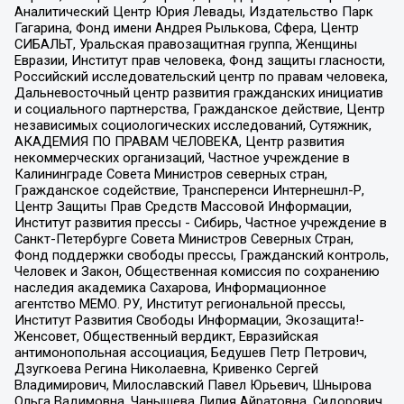
Аналитический Центр Юрия Левады, Издательство Парк
Гагарина, Фонд имени Андрея Рылькова, Сфера, Центр
СИБАЛЬТ, Уральская правозащитная группа, Женщины
Евразии, Институт прав человека, Фонд защиты гласности,
Российский исследовательский центр по правам человека,
Дальневосточный центр развития гражданских инициатив
и социального партнерства, Гражданское действие, Центр
независимых социологических исследований, Сутяжник,
АКАДЕМИЯ ПО ПРАВАМ ЧЕЛОВЕКА, Центр развития
некоммерческих организаций, Частное учреждение в
Калининграде Совета Министров северных стран,
Гражданское содействие, Трансперенси Интернешнл-Р,
Центр Защиты Прав Средств Массовой Информации,
Институт развития прессы - Сибирь, Частное учреждение в
Санкт-Петербурге Совета Министров Северных Стран,
Фонд поддержки свободы прессы, Гражданский контроль,
Человек и Закон, Общественная комиссия по сохранению
наследия академика Сахарова, Информационное
агентство МЕМО. РУ, Институт региональной прессы,
Институт Развития Свободы Информации, Экозащита!-
Женсовет, Общественный вердикт, Евразийская
антимонопольная ассоциация, Бедушев Петр Петрович,
Дзугкоева Регина Николаевна, Кривенко Сергей
Владимирович, Милославский Павел Юрьевич, Шнырова
Ольга Вадимовна, Чанышева Лилия Айратовна, Сидорович