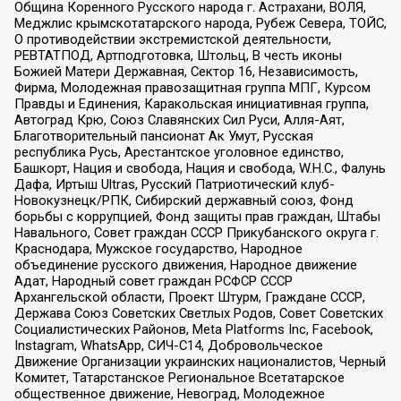
Община Коренного Русского народа г. Астрахани, ВОЛЯ,
Меджлис крымскотатарского народа, Рубеж Севера, ТОЙС,
О противодействии экстремистской деятельности,
РЕВТАТПОД, Артподготовка, Штольц, В честь иконы
Божией Матери Державная, Сектор 16, Независимость,
Фирма, Молодежная правозащитная группа МПГ, Курсом
Правды и Единения, Каракольская инициативная группа,
Автоград Крю, Союз Славянских Сил Руси, Алля-Аят,
Благотворительный пансионат Ак Умут, Русская
республика Русь, Арестантское уголовное единство,
Башкорт, Нация и свобода, Нация и свобода, W.H.С., Фалунь
Дафа, Иртыш Ultras, Русский Патриотический клуб-
Новокузнецк/РПК, Сибирский державный союз, Фонд
борьбы с коррупцией, Фонд защиты прав граждан, Штабы
Навального, Совет граждан СССР Прикубанского округа г.
Краснодара, Мужское государство, Народное
объединение русского движения, Народное движение
Адат, Народный совет граждан РСФСР СССР
Архангельской области, Проект Штурм, Граждане СССР,
Держава Союз Советских Светлых Родов, Совет Советских
Социалистических Районов, Meta Platforms Inc, Facebook,
Instagram, WhatsApp, СИЧ-С14, Добровольческое
Движение Организации украинских националистов, Черный
Комитет, Татарстанское Региональное Всетатарское
общественное движение, Невоград, Молодежное