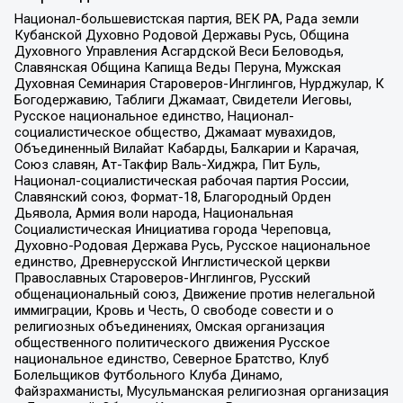
Национал-большевистская партия, ВЕК РА, Рада земли
Кубанской Духовно Родовой Державы Русь, Община
Духовного Управления Асгардской Веси Беловодья,
Славянская Община Капища Веды Перуна, Мужская
Духовная Семинария Староверов-Инглингов, Нурджулар, К
Богодержавию, Таблиги Джамаат, Свидетели Иеговы,
Русское национальное единство, Национал-
социалистическое общество, Джамаат мувахидов,
Объединенный Вилайат Кабарды, Балкарии и Карачая,
Союз славян, Ат-Такфир Валь-Хиджра, Пит Буль,
Национал-социалистическая рабочая партия России,
Славянский союз, Формат-18, Благородный Орден
Дьявола, Армия воли народа, Национальная
Социалистическая Инициатива города Череповца,
Духовно-Родовая Держава Русь, Русское национальное
единство, Древнерусской Инглистической церкви
Православных Староверов-Инглингов, Русский
общенациональный союз, Движение против нелегальной
иммиграции, Кровь и Честь, О свободе совести и о
религиозных объединениях, Омская организация
общественного политического движения Русское
национальное единство, Северное Братство, Клуб
Болельщиков Футбольного Клуба Динамо,
Файзрахманисты, Мусульманская религиозная организация