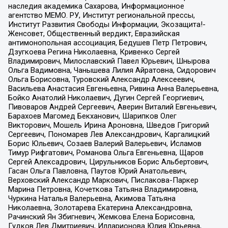
наследия академика Сахарова, Информационное
агентство МЕМО. РУ, Институт региональной прессы,
Институт Развития Свободы Информации, Экозащита!-
Женсовет, Общественный вердикт, Евразийская
антимонопольная ассоциация, Бедушев Петр Петрович,
Дзугкоева Регина Николаевна, Кривенко Сергей
Владимирович, Милославский Павел Юрьевич, Шнырова
Ольга Вадимовна, Чанышева Лилия Айратовна, Сидорович
Ольга Борисовна, Туровский Александр Алексеевич,
Васильева Анастасия Евгеньевна, Ривина Анна Валерьевна,
Бойко Анатолий Николаевич, Дугин Сергей Георгиевич,
Пивоваров Андрей Сергеевич, Аверин Виталий Евгеньевич,
Барахоев Магомед Бекханович, Шарипков Олег
Викторович, Мошель Ирина Ароновна, Шведов Григорий
Сергеевич, Пономарев Лев Александрович, Каргалицкий
Борис Юльевич, Созаев Валерий Валерьевич, Исламов
Тимур Рифгатович, Романова Ольга Евгеньевна, Щаров
Сергей Алексадрович, Цирульников Борис Альбертович,
Гасан Ольга Павловна, Паутов Юрий Анатольевич,
Верховский Александр Маркович, Пислакова-Паркер
Марина Петровна, Кочеткова Татьяна Владимировна,
Чуркина Наталья Валерьевна, Акимова Татьяна
Николаевна, Золотарева Екатерина Александровна,
Рачинский Ян Збигневич, Жемкова Елена Борисовна,
Гудков Лев Дмитриевич, Илларионова Юлия Юрьевна,