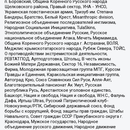
п. Боровский, Община Коренного Русского народа
Щелковского района, Правый сектор, УНА - УНСО,
Украинская повстанческая армия, Тризуб им. Степана
Бандеры, Братство, Белый Крест, Misanthropic division,
Религиозное объединение последователей инглиизма,
Народная Социальная Инициатива, TulaSkins,
Этнополитическое объединение Русские, Русское
национальное объединение Атака, Мечеть Мирмамеда,
Община Коренного Русского народа г. Астрахани, ВОЛЯ,
Меджлис крымскотатарского народа, Рубеж Севера, ТОЙС,
О противодействии экстремистской деятельности,
РЕВТАТПОД, Артподготовка, Штольц, В честь иконы
Божией Матери Державная, Сектор 16, Независимость,
Фирма, Молодежная правозащитная группа МПГ, Курсом
Правды и Единения, Каракольская инициативная группа,
Автоград Крю, Союз Славянских Сил Руси, Алля-Аят,
Благотворительный пансионат Ак Умут, Русская
республика Русь, Арестантское уголовное единство,
Башкорт, Нация и свобода, Нация и свобода, W.H.С., Фалунь
Дафа, Иртыш Ultras, Русский Патриотический клуб-
Новокузнецк/РПК, Сибирский державный союз, Фонд
борьбы с коррупцией, Фонд защиты прав граждан, Штабы
Навального, Совет граждан СССР Прикубанского округа г.
Краснодара, Мужское государство, Народное
объединение русского движения, Народное движение