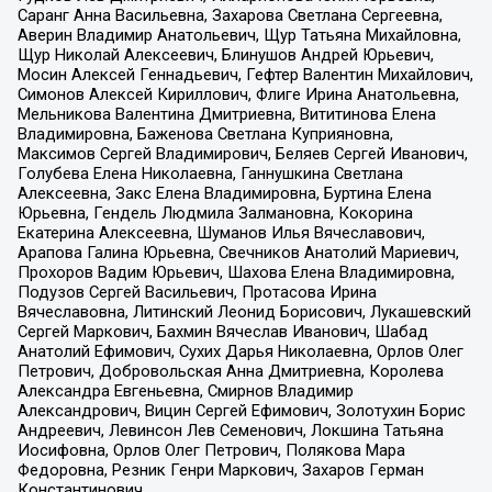
Саранг Анна Васильевна, Захарова Светлана Сергеевна,
Аверин Владимир Анатольевич, Щур Татьяна Михайловна,
Щур Николай Алексеевич, Блинушов Андрей Юрьевич,
Мосин Алексей Геннадьевич, Гефтер Валентин Михайлович,
Симонов Алексей Кириллович, Флиге Ирина Анатольевна,
Мельникова Валентина Дмитриевна, Вититинова Елена
Владимировна, Баженова Светлана Куприяновна,
Максимов Сергей Владимирович, Беляев Сергей Иванович,
Голубева Елена Николаевна, Ганнушкина Светлана
Алексеевна, Закс Елена Владимировна, Буртина Елена
Юрьевна, Гендель Людмила Залмановна, Кокорина
Екатерина Алексеевна, Шуманов Илья Вячеславович,
Арапова Галина Юрьевна, Свечников Анатолий Мариевич,
Прохоров Вадим Юрьевич, Шахова Елена Владимировна,
Подузов Сергей Васильевич, Протасова Ирина
Вячеславовна, Литинский Леонид Борисович, Лукашевский
Сергей Маркович, Бахмин Вячеслав Иванович, Шабад
Анатолий Ефимович, Сухих Дарья Николаевна, Орлов Олег
Петрович, Добровольская Анна Дмитриевна, Королева
Александра Евгеньевна, Смирнов Владимир
Александрович, Вицин Сергей Ефимович, Золотухин Борис
Андреевич, Левинсон Лев Семенович, Локшина Татьяна
Иосифовна, Орлов Олег Петрович, Полякова Мара
Федоровна, Резник Генри Маркович, Захаров Герман
Константинович