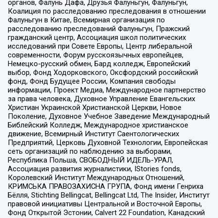
органов, Фалунь Дафа, Друзья Фалуньгун, Фалуньгун,
Коалиция по расследованию преследования в отношении
Фалуньгун в Китае, Всемирная организация по
расследованию преследований Фалуньгун, Пражский
гражданский центр, Ассоциация школ политических
исследований при Совете Европы, Центр либеральной
современности, Форум русскоязычных европейцев,
Немецко-русский обмен, Бард колледж, Европейский
выбор, Фонд Ходорковского, Оксфордский российский
фонд, Фонд Будущее России, Компания свободы
информации, Проект Медиа, Международное партнерство
за права человека, Духовное Управление Евангельских
Христиан Украинской Христианской Церкви, Новое
Поколение, Духовное Учебное Заведение Международный
Библейский Колледж, Международное христианское
движение, Всемирный Институт Саентологических
Предприятий, Церковь Духовной Технологии, Европейская
сеть организаций по наблюдению за выборами,
Республика Польша, СВОБОДНЫЙ ИДЕЛЬ-УРАЛ,
Ассоциация развития журналистики, IStories fonds,
Королевский Институт Международных Отношений,
КРИМСЬКА ПРАВОЗАХИСНА ГРУПА, Фонд имени Генриха
Бёлля, Stichting Bellingcat, Bellingcat Ltd, The Insider, Институт
правовой инициативы Центральной и Восточной Европы,
Фонд Открытой Эстонии, Calvert 22 Foundation, Канадский