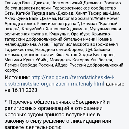
Тавхида Валь-Джихад, Чистопольский Джамаат, Рохнамо
ба суи давлати исломи, Террористическое сообщество
Сеть, Катиба Таухид валь-Джихад, Хайят Тахрир аш-Шам,
Ахлю Сунна Валь Джамаа, National Socialism/White Power,
Артподготовка, Религиозная группа “Джамаат “Красный
пахарь”, Колумбайн, Хатлонский джамаат, Мусульманская
религиозная группа п. Кушкуль г. Оренбург, Крымско-
татарский добровольческий батальон имени Номана
Челебиджихана, Азов, Партия исламского возрождения
Таджикистана, Народная самооборона, Дуббайский
джамаат, московская ячейка, Батал-Хаджи Белхороев,
Маньяки Культ Убийц, Молодёжь Которая Улыбается,
Легион Свобода России, Айдар, Русский добровольческий
корпус
Источник:
http://nac.gov.ru/terroristicheskie-i-
ekstremistskie-organizacii-i-materialy.html
данные
на
16.11.2023
* Перечень общественных объединений и
религиозных организаций в отношении
которых судом принято вступившее в
законную силу решение о ликвидации или
запрете деятельности: