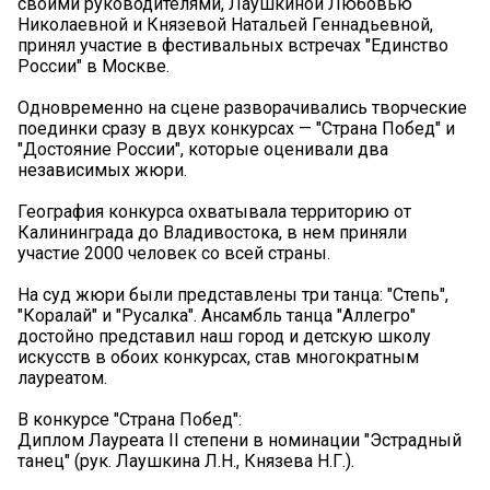
своими руководителями, Лаушкиной Любовью
Николаевной и Князевой Натальей Геннадьевной,
принял участие в фестивальных встречах "Единство
России" в Москве.
Одновременно на сцене разворачивались творческие
поединки сразу в двух конкурсах — "Страна Побед" и
"Достояние России", которые оценивали два
независимых жюри.
География конкурса охватывала территорию от
Калининграда до Владивостока, в нем приняли
участие 2000 человек со всей страны.
На суд жюри были представлены три танца: "Степь",
"Коралай" и "Русалка". Ансамбль танца "Аллегро"
достойно представил наш город и детскую школу
искусств в обоих конкурсах, став многократным
лауреатом.
В конкурсе "Страна Побед":
Диплом Лауреата II степени в номинации "Эстрадный
танец" (рук. Лаушкина Л.Н., Князева Н.Г.).