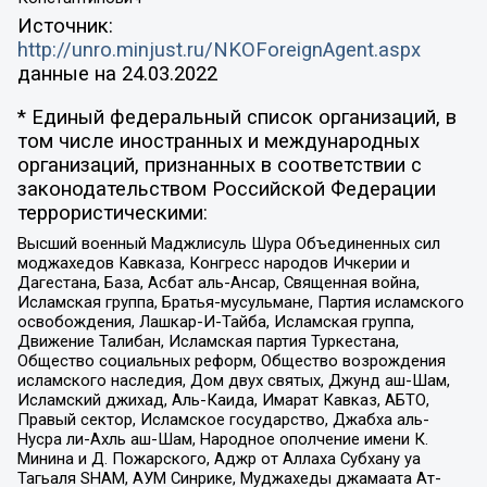
Источник:
http://unro.minjust.ru/NKOForeignAgent.aspx
данные на
24.03.2022
* Единый федеральный список организаций, в
том числе иностранных и международных
организаций, признанных в соответствии с
законодательством Российской Федерации
террористическими:
Высший военный Маджлисуль Шура Объединенных сил
моджахедов Кавказа, Конгресс народов Ичкерии и
Дагестана, База, Асбат аль-Ансар, Священная война,
Исламская группа, Братья-мусульмане, Партия исламского
освобождения, Лашкар-И-Тайба, Исламская группа,
Движение Талибан, Исламская партия Туркестана,
Общество социальных реформ, Общество возрождения
исламского наследия, Дом двух святых, Джунд аш-Шам,
Исламский джихад, Аль-Каида, Имарат Кавказ, АБТО,
Правый сектор, Исламское государство, Джабха аль-
Нусра ли-Ахль аш-Шам, Народное ополчение имени К.
Минина и Д. Пожарского, Аджр от Аллаха Субхану уа
Тагьаля SHAM, АУМ Синрике, Муджахеды джамаата Ат-