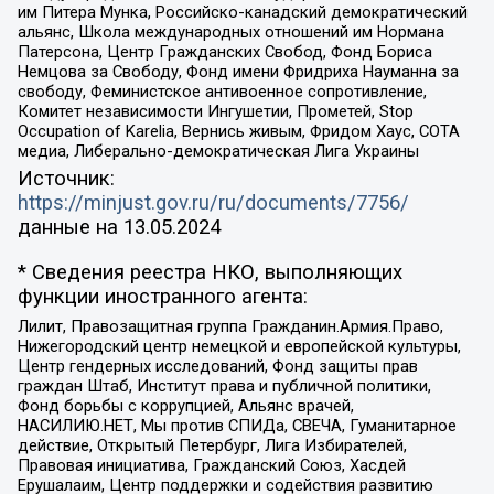
им Питера Мунка, Российско-канадский демократический
альянс, Школа международных отношений им Нормана
Патерсона, Центр Гражданских Свобод, Фонд Бориса
Немцова за Свободу, Фонд имени Фридриха Науманна за
свободу, Феминистское антивоенное сопротивление,
Комитет независимости Ингушетии, Прометей, Stop
Occupation of Karelia, Вернись живым, Фридом Хаус, СОТА
медиа, Либерально-демократическая Лига Украины
Источник:
https://minjust.gov.ru/ru/documents/7756/
данные на
13.05.2024
* Сведения реестра НКО, выполняющих
функции иностранного агента:
Лилит, Правозащитная группа Гражданин.Армия.Право,
Нижегородский центр немецкой и европейской культуры,
Центр гендерных исследований, Фонд защиты прав
граждан Штаб, Институт права и публичной политики,
Фонд борьбы с коррупцией, Альянс врачей,
НАСИЛИЮ.НЕТ, Мы против СПИДа, СВЕЧА, Гуманитарное
действие, Открытый Петербург, Лига Избирателей,
Правовая инициатива, Гражданский Союз, Хасдей
Ерушалаим, Центр поддержки и содействия развитию