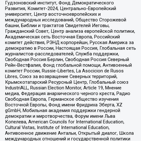
Гудзоновский институт, Фонд Демократического
Развития, Комитет-2024, Центрально-Европейский
университет, Центр восточноевропейских и
международных исследований, Общество Сторожевой
башни, Библии и трактатов Свидетелей Иеговы,
Гражданский Совет, Центр анализа европейской политики,
Академическая сеть Восточная Европа, Российский
комитет действия, РЭНД корпорейшн, Русская Америка за
демократию в России, Настоящая Россия, Глобальная сеть
журналистов-расследователей, Служба поддержки,
Свободная Россия Берлин, Свободная Россия Северный
Рейн-Вестфалия, Фонд глобальной помощи, Антивоенный
комитет России, Russie-Libertes, La Asocicion de Rusos
Libres, Союз за возвращение Северных территорий,
Крымскотатарский Ресурсный Центр, Глобальный союз
IndustriALL, Russian Election Monitor, Article 19, Мнение
медиа, Федерация анархического черного креста, Радио
Свободная Европа, Германское общество изучения
Восточной Европы, Фонд имени Фридриха Эберта, XZ
gGmbH, Мобильная академия поддержки гендерной
демократии и миротворчества, Форум имени Льва
Копелева, American Councils for International Education,
Cultural Vistas, Institute of International Education,
Антивоенное движение Антальи, Открытый диалог, Школа
международных отношений и государственной политики