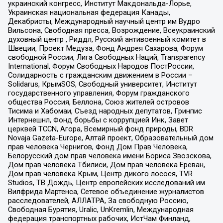
украинский конгресс, Институт Макдональда-Лорье,
Украинская национальная федерация Канады,
Декабристы, Международный научный центр им Вудро
Вильсона, Свободная пресса, Возрождение, Всеукраинский
духовный центр , Риддл, Русский антивоенный комитет в
Швеции, Проект Медуза, Фонд Андрея Сахарова, Форум
свободной России, Лига Свободных Наций, Transparеncy
International, Форум Свободных Народов ПостРоссии,
Солидарность с гражданским движением в России –
Solidarus, КрымSOS, Свободный университет, Институт
государственного управления, Форум гражданского
общества Россия, Беллона, Союз жителей островов
Тисима и Хабомаи, Съезд народных депутатов, Гринпис
Интернешнл, Фонд борьбы с коррупцией Инк, Завет
церквей TCCN, Агора, Всемирный фонд природы, BDR
Novaja Gazeta-Europe, Алтай проект, Образовательный дом
прав человека Чернигов, Фонд Дом Прав Человека,
Белорусский дом прав человека имени Бориса Звозскова,
Дом прав человека Тбилиси, Дом прав человека Ереван,
Дом прав человека Крым, Центр дикого лосося, TVR
Studios, ТВ Дождь, Центр европейских исследований им
Вилфрида Мартенса, Сетевое объединение журналистов
расследователей, АЛЛАТРА, За свободную Россию,
Свободная Бурятия, Uralic, UnKremlin, Международная
федерация транспортных рабочих, ИстЧам Финланд,