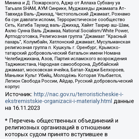
Минина и Д. Пожарского, Аджр от Аллаха Субхану уа
Тагьаля SHAM, АУМ Синрике, Муджахеды джамаата Ат-
Тавхида Валь-Джихад, Чистопольский Джамаат, Рохнамо
ба суи давлати исломи, Террористическое сообщество
Сеть, Катиба Таухид валь-Джихад, Хайят Тахрир аш-Шам,
Ахлю Сунна Валь Джамаа, National Socialism/White Power,
Артподготовка, Религиозная группа “Джамаат “Красный
пахарь”, Колумбайн, Хатлонский джамаат, Мусульманская
религиозная группа п. Кушкуль г. Оренбург, Крымско-
татарский добровольческий батальон имени Номана
Челебиджихана, Азов, Партия исламского возрождения
Таджикистана, Народная самооборона, Дуббайский
джамаат, московская ячейка, Батал-Хаджи Белхороев,
Маньяки Культ Убийц, Молодёжь Которая Улыбается,
Легион Свобода России, Айдар, Русский добровольческий
корпус
Источник:
http://nac.gov.ru/terroristicheskie-i-
ekstremistskie-organizacii-i-materialy.html
данные
на
16.11.2023
* Перечень общественных объединений и
религиозных организаций в отношении
которых судом принято вступившее в