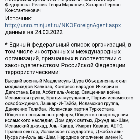
Федоровна, Резник Генри Маркович, Захаров Герман
Константинович
Источник:
http://unro.minjust.ru/NKOForeignAgent.aspx
данные на
24.03.2022
* Единый федеральный список организаций, в
том числе иностранных и международных
организаций, признанных в соответствии с
законодательством Российской Федерации
террористическими:
Высший военный Маджлисуль Шура Объединенных сил
моджахедов Кавказа, Конгресс народов Ичкерии и
Дагестана, База, Асбат аль-Ансар, Священная война,
Исламская группа, Братья-мусульмане, Партия исламского
освобождения, Лашкар-И-Тайба, Исламская группа,
Движение Талибан, Исламская партия Туркестана,
Общество социальных реформ, Общество возрождения
исламского наследия, Дом двух святых, Джунд аш-Шам,
Исламский джихад, Аль-Каида, Имарат Кавказ, АБТО,
Правый сектор, Исламское государство, Джабха аль-
Нусра ли-Ахль аш-Шам, Народное ополчение имени К.