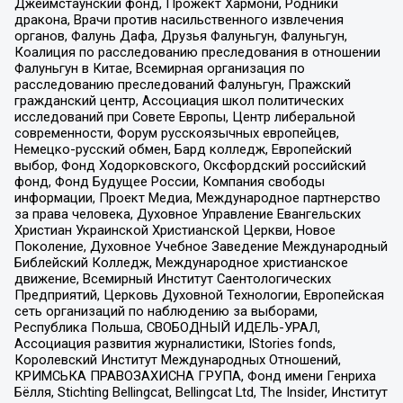
Джеймстаунский фонд, Прожект Хармони, Родники
дракона, Врачи против насильственного извлечения
органов, Фалунь Дафа, Друзья Фалуньгун, Фалуньгун,
Коалиция по расследованию преследования в отношении
Фалуньгун в Китае, Всемирная организация по
расследованию преследований Фалуньгун, Пражский
гражданский центр, Ассоциация школ политических
исследований при Совете Европы, Центр либеральной
современности, Форум русскоязычных европейцев,
Немецко-русский обмен, Бард колледж, Европейский
выбор, Фонд Ходорковского, Оксфордский российский
фонд, Фонд Будущее России, Компания свободы
информации, Проект Медиа, Международное партнерство
за права человека, Духовное Управление Евангельских
Христиан Украинской Христианской Церкви, Новое
Поколение, Духовное Учебное Заведение Международный
Библейский Колледж, Международное христианское
движение, Всемирный Институт Саентологических
Предприятий, Церковь Духовной Технологии, Европейская
сеть организаций по наблюдению за выборами,
Республика Польша, СВОБОДНЫЙ ИДЕЛЬ-УРАЛ,
Ассоциация развития журналистики, IStories fonds,
Королевский Институт Международных Отношений,
КРИМСЬКА ПРАВОЗАХИСНА ГРУПА, Фонд имени Генриха
Бёлля, Stichting Bellingcat, Bellingcat Ltd, The Insider, Институт