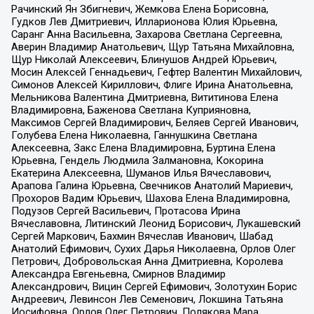
Рачинский Ян Збигневич, Жемкова Елена Борисовна,
Гудков Лев Дмитриевич, Илларионова Юлия Юрьевна,
Саранг Анна Васильевна, Захарова Светлана Сергеевна,
Аверин Владимир Анатольевич, Щур Татьяна Михайловна,
Щур Николай Алексеевич, Блинушов Андрей Юрьевич,
Мосин Алексей Геннадьевич, Гефтер Валентин Михайлович,
Симонов Алексей Кириллович, Флиге Ирина Анатольевна,
Мельникова Валентина Дмитриевна, Вититинова Елена
Владимировна, Баженова Светлана Куприяновна,
Максимов Сергей Владимирович, Беляев Сергей Иванович,
Голубева Елена Николаевна, Ганнушкина Светлана
Алексеевна, Закс Елена Владимировна, Буртина Елена
Юрьевна, Гендель Людмила Залмановна, Кокорина
Екатерина Алексеевна, Шуманов Илья Вячеславович,
Арапова Галина Юрьевна, Свечников Анатолий Мариевич,
Прохоров Вадим Юрьевич, Шахова Елена Владимировна,
Подузов Сергей Васильевич, Протасова Ирина
Вячеславовна, Литинский Леонид Борисович, Лукашевский
Сергей Маркович, Бахмин Вячеслав Иванович, Шабад
Анатолий Ефимович, Сухих Дарья Николаевна, Орлов Олег
Петрович, Добровольская Анна Дмитриевна, Королева
Александра Евгеньевна, Смирнов Владимир
Александрович, Вицин Сергей Ефимович, Золотухин Борис
Андреевич, Левинсон Лев Семенович, Локшина Татьяна
Иосифовна, Орлов Олег Петрович, Полякова Мара