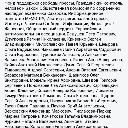
Фонд поддержки свободы прессы, Гражданский контроль,
Человек и Закон, Общественная комиссия по сохранению
наследия академика Сахарова, Информационное
агентство МЕМО. РУ, Институт региональной прессы,
Институт Развития Свободы Информации, Экозащита!-
Женсовет, Общественный вердикт, Евразийская
антимонопольная ассоциация, Бедушев Петр Петрович,
Дзугкоева Регина Николаевна, Кривенко Сергей
Владимирович, Милославский Павел Юрьевич, Шнырова
Ольга Вадимовна, Чанышева Лилия Айратовна, Сидорович
Ольга Борисовна, Туровский Александр Алексеевич,
Васильева Анастасия Евгеньевна, Ривина Анна Валерьевна,
Бойко Анатолий Николаевич, Дугин Сергей Георгиевич,
Пивоваров Андрей Сергеевич, Аверин Виталий Евгеньевич,
Барахоев Магомед Бекханович, Шарипков Олег
Викторович, Мошель Ирина Ароновна, Шведов Григорий
Сергеевич, Пономарев Лев Александрович, Каргалицкий
Борис Юльевич, Созаев Валерий Валерьевич, Исламов
Тимур Рифгатович, Романова Ольга Евгеньевна, Щаров
Сергей Алексадрович, Цирульников Борис Альбертович,
Гасан Ольга Павловна, Паутов Юрий Анатольевич,
Верховский Александр Маркович, Пислакова-Паркер
Марина Петровна, Кочеткова Татьяна Владимировна,
Чуркина Наталья Валерьевна, Акимова Татьяна
Николаевна, Золотарева Екатерина Александровна,