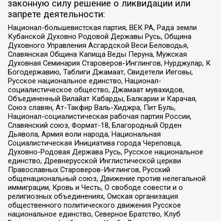
законную силу решение о ликвидации или
запрете деятельности:
Национал-большевистская партия, ВЕК РА, Рада земли
Кубанской Духовно Родовой Державы Русь, Община
Духовного Управления Асгардской Веси Беловодья,
Славянская Община Капища Веды Перуна, Мужская
Духовная Семинария Староверов-Инглингов, Нурджулар, К
Богодержавию, Таблиги Джамаат, Свидетели Иеговы,
Русское национальное единство, Национал-
социалистическое общество, Джамаат мувахидов,
Объединенный Вилайат Кабарды, Балкарии и Карачая,
Союз славян, Ат-Такфир Валь-Хиджра, Пит Буль,
Национал-социалистическая рабочая партия России,
Славянский союз, Формат-18, Благородный Орден
Дьявола, Армия воли народа, Национальная
Социалистическая Инициатива города Череповца,
Духовно-Родовая Держава Русь, Русское национальное
единство, Древнерусской Инглистической церкви
Православных Староверов-Инглингов, Русский
общенациональный союз, Движение против нелегальной
иммиграции, Кровь и Честь, О свободе совести и о
религиозных объединениях, Омская организация
общественного политического движения Русское
национальное единство, Северное Братство, Клуб