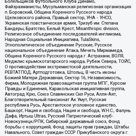
Болельщиков Футбольного Клуба Динамо,
Файзрахманисты, Мусульманская религиозная организация
п. Боровский, Община Коренного Русского народа
Щелковского района, Правый сектор, УНА - УНСО,
Украинская повстанческая армия, Тризуб им. Степана
Бандеры, Братство, Белый Крест, Misanthropic division,
Религиозное объединение последователей инглиизма,
Народная Социальная Инициатива, TulaSkins,
Этнополитическое объединение Русские, Русское
национальное объединение Атака, Мечеть Мирмамеда,
Община Коренного Русского народа г. Астрахани, ВОЛЯ,
Меджлис крымскотатарского народа, Рубеж Севера, ТОЙС,
О противодействии экстремистской деятельности,
РЕВТАТПОД, Артподготовка, Штольц, В честь иконы
Божией Матери Державная, Сектор 16, Независимость,
Фирма, Молодежная правозащитная группа МПГ, Курсом
Правды и Единения, Каракольская инициативная группа,
Автоград Крю, Союз Славянских Сил Руси, Алля-Аят,
Благотворительный пансионат Ак Умут, Русская
республика Русь, Арестантское уголовное единство,
Башкорт, Нация и свобода, Нация и свобода, W.H.С., Фалунь
Дафа, Иртыш Ultras, Русский Патриотический клуб-
Новокузнецк/РПК, Сибирский державный союз, Фонд
борьбы с коррупцией, Фонд защиты прав граждан, Штабы
Навального, Совет граждан СССР Прикубанского округа г.