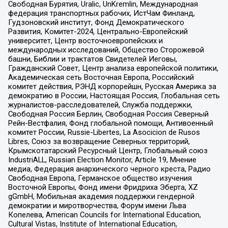
Свободная Бурятия, Uralic, UnKremlin, Международная
федерация транспортных рабочих, ИстЧам Финланд,
Гудзоновский институт, Фонд Демократического
Развития, Комитет-2024, Центрально-Европейский
университет, Центр восточноевропейских и
международных исследований, Общество Сторожевой
башни, Библии и трактатов Свидетелей Иеговы,
Гражданский Совет, Центр анализа европейской политики,
Академическая сеть Восточная Европа, Российский
комитет действия, РЭНД корпорейшн, Русская Америка за
демократию в России, Настоящая Россия, Глобальная сеть
журналистов-расследователей, Служба поддержки,
Свободная Россия Берлин, Свободная Россия Северный
Рейн-Вестфалия, Фонд глобальной помощи, Антивоенный
комитет России, Russie-Libertes, La Asocicion de Rusos
Libres, Союз за возвращение Северных территорий,
Крымскотатарский Ресурсный Центр, Глобальный союз
IndustriALL, Russian Election Monitor, Article 19, Мнение
медиа, Федерация анархического черного креста, Радио
Свободная Европа, Германское общество изучения
Восточной Европы, Фонд имени Фридриха Эберта, XZ
gGmbH, Мобильная академия поддержки гендерной
демократии и миротворчества, Форум имени Льва
Копелева, American Councils for International Education,
Cultural Vistas, Institute of International Education,