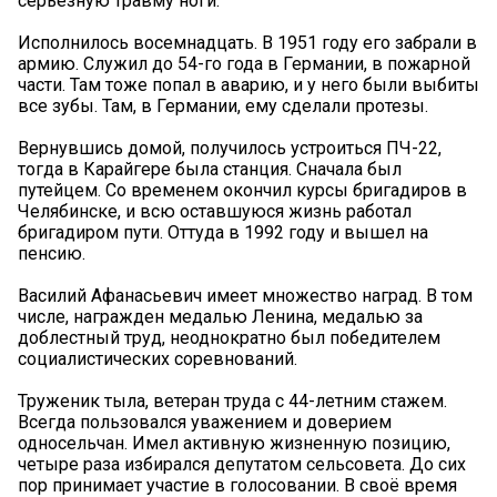
серьезную травму ноги.
Исполнилось восемнадцать. В 1951 году его забрали в
армию. Служил до 54-го года в Германии, в пожарной
части. Там тоже попал в аварию, и у него были выбиты
все зубы. Там, в Германии, ему сделали протезы.
Вернувшись домой, получилось устроиться ПЧ-22,
тогда в Карайгере была станция. Сначала был
путейцем. Со временем окончил курсы бригадиров в
Челябинске, и всю оставшуюся жизнь работал
бригадиром пути. Оттуда в 1992 году и вышел на
пенсию.
Василий Афанасьевич имеет множество наград. В том
числе, награжден медалью Ленина, медалью за
доблестный труд, неоднократно был победителем
социалистических соревнований.
Труженик тыла, ветеран труда с 44-летним стажем.
Всегда пользовался уважением и доверием
односельчан. Имел активную жизненную позицию,
четыре раза избирался депутатом сельсовета. До сих
пор принимает участие в голосовании. В своё время