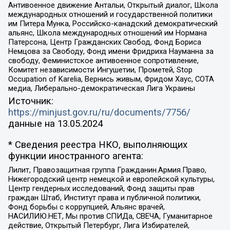
Антивоенное движение Антальи, Открытый диалог, Школа
международных отношений и государственной политики
им Питера Мунка, Российско-канадский демократический
альянс, Школа международных отношений им Нормана
Патерсона, Центр Гражданских Свобод, Фонд Бориса
Немцова за Свободу, Фонд имени Фридриха Науманна за
свободу, Феминистское антивоенное сопротивление,
Комитет независимости Ингушетии, Прометей, Stop
Occupation of Karelia, Вернись живым, Фридом Хаус, СОТА
медиа, Либерально-демократическая Лига Украины
Источник:
https://minjust.gov.ru/ru/documents/7756/
данные на
13.05.2024
* Сведения реестра НКО, выполняющих
функции иностранного агента:
Лилит, Правозащитная группа Гражданин.Армия.Право,
Нижегородский центр немецкой и европейской культуры,
Центр гендерных исследований, Фонд защиты прав
граждан Штаб, Институт права и публичной политики,
Фонд борьбы с коррупцией, Альянс врачей,
НАСИЛИЮ.НЕТ, Мы против СПИДа, СВЕЧА, Гуманитарное
действие, Открытый Петербург, Лига Избирателей,