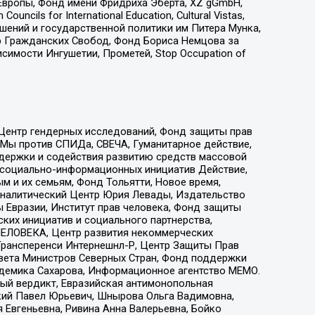
Европы, Фонд имени Фридриха Эберта, XZ gGmbH,
ls for International Education, Cultural Vistas,
ошений и государственной политики им Питера Мунка,
 Гражданских Свобод, Фонд Бориса Немцова за
имости Ингушетии, Прометей, Stop Occupation of
 Центр гендерных исследований, Фонд защиты прав
 Мы против СПИДа, СВЕЧА, Гуманитарное действие,
ддержки и содействия развитию средств массовой
р социально-информационных инициатив Действие,
 и их семьям, Фонд Тольятти, Новое время,
, Аналитический Центр Юрия Левады, Издательство
 Евразии, Институт прав человека, Фонд защиты
ких инициатив и социального партнерства,
ЕЛОВЕКА, Центр развития некоммерческих
 Трансперенси Интернешнл-Р, Центр Защиты Прав
овета Министров Северных Стран, Фонд поддержки
адемика Сахарова, Информационное агентство МЕМО.
ый вердикт, Евразийская антимонопольная
кий Павел Юрьевич, Шнырова Ольга Вадимовна,
 Евгеньевна, Ривина Анна Валерьевна, Бойко