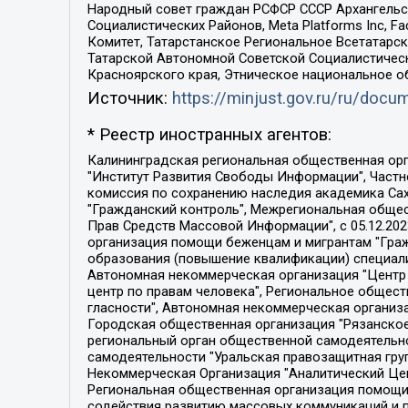
Народный совет граждан РСФСР СССР Архангельск
Социалистических Районов, Meta Platforms Inc, 
Комитет, Татарстанское Региональное Всетатар
Татарской Автономной Советской Социалистическ
Красноярского края, Этническое национальное о
Источник:
https://minjust.gov.ru/ru/doc
* Реестр иностранных агентов:
Калининградская региональная общественная организация "Экозащита!-Женсовет", Фонд содействия защите прав и свобод граждан "Общественный вердикт", Фонд "Институт Развития Свободы Информации", Частное учреждение "Информационное агентство МЕМО. РУ", Региональная общественная организация "Общественная комиссия по сохранению наследия академика Сахарова", Фонд поддержки свободы прессы, Санкт-Петербургская общественная правозащитная организация "Гражданский контроль", Межрегиональная общественная организация "Информационно-просветительский центр "Мемориал", Региональный Фонд "Центр Защиты Прав Средств Массовой Информации", с 05.12.2023 Фонд "Центр Защиты Прав Средств массовой информации", Региональная общественная благотворительная организация помощи беженцам и мигрантам "Гражданское содействие", Негосударственное образовательное учреждение дополнительного профессионального образования (повышение квалификации) специалистов "АКАДЕМИЯ ПО ПРАВАМ ЧЕЛОВЕКА", Свердловская региональная общественная организация "Сутяжник", Автономная некоммерческая организация "Центр независимых социологических исследований", Союз общественных объединений "Российский исследовательский центр по правам человека", Региональное общественное учреждение научно-информационный центр "МЕМОРИАЛ", Некоммерческая организация "Фонд защиты гласности", Автономная некоммерческая организация "Институт прав человека", Городская общественная организация "Екатеринбургское общество "МЕМОРИАЛ", Городская общественная организация "Рязанское историко-просветительское и правозащитное общество "Мемориал" (Рязанский Мемориал), Челябинский региональный орган общественной самодеятельности – женское общественное объединение "Женщины Евразии", Челябинский региональный орган общественной самодеятельности "Уральская правозащитная группа", Фонд содействия защите здоровья и социальной справедливости имени Андрея Рылькова, Автономная Некоммерческая Организация "Аналитический Центр Юрия Левады", Автономная некоммерческая организация социальной поддержки населения "Проект Апрель", Региональная общественная организация помощи женщинам и детям, находящимся в кризисной ситуации "Информационно-методический центр "Анна", Фонд содействия развитию массовых коммуникаций и правовому просвещению "Так-так-Так", Фонд содействия устойчивому развитию "Серебряная тайга", Свердловский региональный общественный фонд социальных проектов "Новое время", "Idel.Реалии", Кавказ.Реалии, Крым.Реалии, Телеканал Настоящее Время, Татаро-башкирская служба Радио Свобода (Azatliq Radiosi), Радио Свободная Европа/Радио Свобода (PCE/PC), "Сибирь.Реалии", "Фактограф", Благотворительный фонд помощи осужденным и их семьям, Автономная некоммерческая организация "Институт глобализации и социальных движений", Фонд "В защиту прав заключенных", Частное учреждение "Центр поддержки и содействия развитию средств массовой информации", Пензенский региональный общественный благотворительный фонд "Гражданский союз", "Север.Реалии", Некоммерческая организация Фонд "Правовая инициатива", 