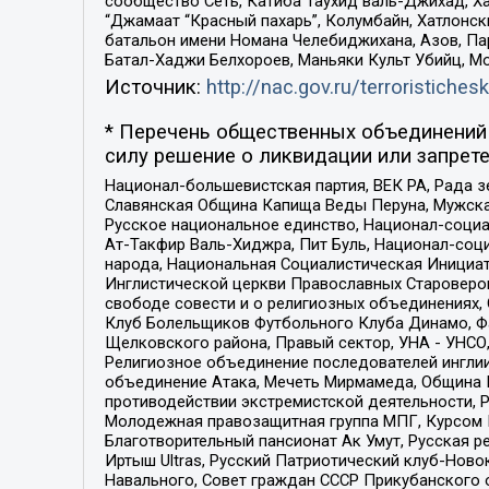
сообщество Сеть, Катиба Таухид валь-Джихад, Хай
“Джамаат “Красный пахарь”, Колумбайн, Хатлонск
батальон имени Номана Челебиджихана, Азов, Па
Батал-Хаджи Белхороев, Маньяки Культ Убийц, М
Источник:
http://nac.gov.ru/terroristichesk
* Перечень общественных объединений 
силу решение о ликвидации или запрете
Национал-большевистская партия, ВЕК РА, Рада 
Славянская Община Капища Веды Перуна, Мужская
Русское национальное единство, Национал-социа
Ат-Такфир Валь-Хиджра, Пит Буль, Национал-соц
народа, Национальная Социалистическая Инициат
Инглистической церкви Православных Староверов
свободе совести и о религиозных объединениях,
Клуб Болельщиков Футбольного Клуба Динамо, Фа
Щелковского района, Правый сектор, УНА - УНСО, У
Религиозное объединение последователей инглии
объединение Атака, Мечеть Мирмамеда, Община К
противодействии экстремистской деятельности, 
Молодежная правозащитная группа МПГ, Курсом П
Благотворительный пансионат Ак Умут, Русская ре
Иртыш Ultras, Русский Патриотический клуб-Нов
Навального, Совет граждан СССР Прикубанского 