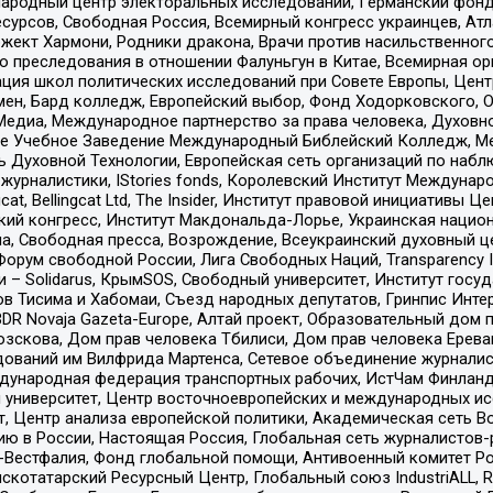
родный центр электоральных исследований, Германский фонд
рсов, Свободная Россия, Всемирный конгресс украинцев, Атла
ект Хармони, Родники дракона, Врачи против насильственного
ию преследования в отношении Фалуньгун в Китае, Всемирная о
ация школ политических исследований при Совете Европы, Цен
мен, Бард колледж, Европейский выбор, Фонд Ходорковского,
едиа, Международное партнерство за права человека, Духовно
ое Учебное Заведение Международный Библейский Колледж, М
ь Духовной Технологии, Европейская сеть организаций по наб
урналистики, IStories fonds, Королевский Институт Между
gcat, Bellingcat Ltd, The Insider, Институт правовой инициатив
инский конгресс, Институт Макдональда-Лорье, Украинская нац
, Свободная пресса, Возрождение, Всеукраинский духовный цен
орум свободной России, Лига Свободных Наций, Transparеncy I
– Solidarus, КрымSOS, Свободный университет, Институт госу
в Тисима и Хабомаи, Съезд народных депутатов, Гринпис Инте
DR Novaja Gazeta-Europe, Алтай проект, Образовательный дом 
зскова, Дом прав человека Тбилиси, Дом прав человека Ерева
едований им Вилфрида Мартенса, Сетевое объединение журнали
Международная федерация транспортных рабочих, ИстЧам Финлан
й университет, Центр восточноевропейских и международных и
, Центр анализа европейской политики, Академическая сеть Во
ю в России, Настоящая Россия, Глобальная сеть журналистов
естфалия, Фонд глобальной помощи, Антивоенный комитет России,
татарский Ресурсный Центр, Глобальный союз IndustriALL, Russi