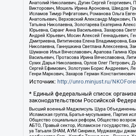
Анатолий Николаевич, Дугин Сергей Георгиевич, 
Викторович, Мошель Ирина Ароновна, Шведов Гри
Исламов Тимур Рифгатович, Романова Ольга Евге
Анатольевич, Верховский Александр Маркович, П
Татьяна Николаевна, Золотарева Екатерина Алек
Юрьевна, Саранг Анна Васильевна, Захарова Свет
Андрей Юрьевич, Мосин Алексей Геннадьевич, Ге
Дмитриевна, Вититинова Елена Владимировна, Ба
Николаевна, Ганнушкина Светлана Алексеевна, За
Шуманов Илья Вячеславович, Арапова Галина Юрь
Васильевич, Протасова Ирина Вячеславовна, Лит
Сухих Дарья Николаевна, Орлов Олег Петрович, 
Сергей Ефимович, Золотухин Борис Андреевич, Л
Генри Маркович, Захаров Герман Константинович
Источник:
http://unro.minjust.ru/NKOFore
* Единый федеральный список организа
законодательством Российской Федера
Высший военный Маджлисуль Шура Объединенных с
Исламская группа, Братья-мусульмане, Партия ис
Общество социальных реформ, Общество возрожд
АБТО, Правый сектор, Исламское государство, Д
уа Тагьаля SHAM, АУМ Синрике, Муджахеды джама