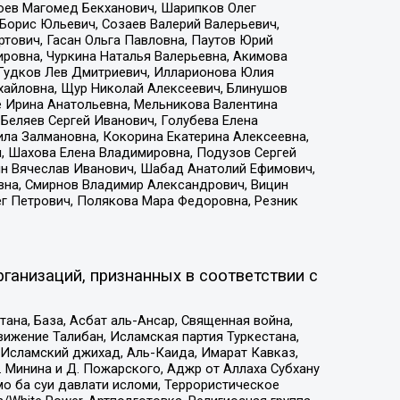
хоев Магомед Бекханович, Шарипков Олег
Борис Юльевич, Созаев Валерий Валерьевич,
тович, Гасан Ольга Павловна, Паутов Юрий
ровна, Чуркина Наталья Валерьевна, Акимова
 Гудков Лев Дмитриевич, Илларионова Юлия
ихайловна, Щур Николай Алексеевич, Блинушов
е Ирина Анатольевна, Мельникова Валентина
Беляев Сергей Иванович, Голубева Елена
ила Залмановна, Кокорина Екатерина Алексеевна,
, Шахова Елена Владимировна, Подузов Сергей
ин Вячеслав Иванович, Шабад Анатолий Ефимович,
вна, Смирнов Владимир Александрович, Вицин
ег Петрович, Полякова Мара Федоровна, Резник
ганизаций, признанных в соответствии с
на, База, Асбат аль-Ансар, Священная война,
ижение Талибан, Исламская партия Туркестана,
Исламский джихад, Аль-Каида, Имарат Кавказ,
 Минина и Д. Пожарского, Аджр от Аллаха Субхану
о ба суи давлати исломи, Террористическое