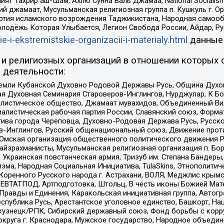
ят Тахрир аш-Шам, Ахлю Сунна Валь Джамаа, National Socialism
ий джамаат, Мусульманская религиозная группа п. Кушкуль г. 
ртия исламского возрождения Таджикистана, Народная самооб
олодёжь Которая Улыбается, Легион Свобода России, Айдар, Р
ie-i-ekstremistskie-organizacii-i-materialy.html
данные
и религиозных организаций в отношении которых 
 деятельности:
земли Кубанской Духовно Родовой Державы Русь, Община Духо
 Духовная Семинария Староверов-Инглингов, Нурджулар, К Бо
листическое общество, Джамаат мувахидов, Объединенный Вил
иалистическая рабочая партия России, Славянский союз, Форма
ива города Череповца, Духовно-Родовая Держава Русь, Русск
-Инглингов, Русский общенациональный союз, Движение против
 Омская организация общественного политического движения Р
йзрахманисты, Мусульманская религиозная организация п. Бо
краинская повстанческая армия, Тризуб им. Степана Бандеры, Бр
зма, Народная Социальная Инициатива, TulaSkins, Этнополитич
оренного Русского народа г. Астрахани, ВОЛЯ, Меджлис крымс
РЕВТАТПОД, Артподготовка, Штольц, В честь иконы Божией Мате
равды и Единения, Каракольская инициативная группа, Автогра
спублика Русь, Арестантское уголовное единство, Башкорт, Наци
окузнецк/РПК, Сибирский державный союз, Фонд борьбы с кор
округа г. Краснодара, Мужское государство, Народное объедин