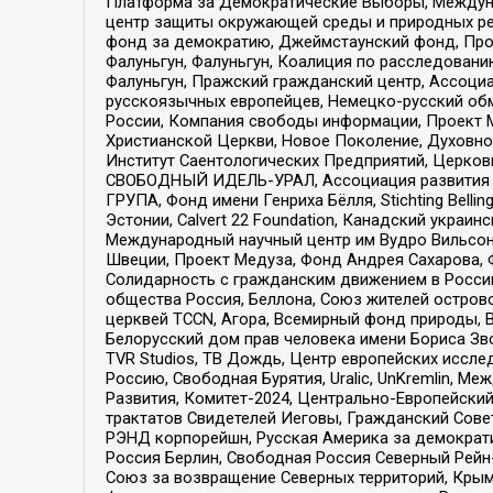
Платформа за Демократические Выборы, Междуна
центр защиты окружающей среды и природных ресу
фонд за демократию, Джеймстаунский фонд, Прож
Фалуньгун, Фалуньгун, Коалиция по расследован
Фалуньгун, Пражский гражданский центр, Ассоци
русскоязычных европейцев, Немецко-русский об
России, Компания свободы информации, Проект М
Христианской Церкви, Новое Поколение, Духовн
Институт Саентологических Предприятий, Церков
СВОБОДНЫЙ ИДЕЛЬ-УРАЛ, Ассоциация развития ж
ГРУПА, Фонд имени Генриха Бёлля, Stichting Bellin
Эстонии, Calvert 22 Foundation, Канадский укра
Международный научный центр им Вудро Вильсона
Швеции, Проект Медуза, Фонд Андрея Сахарова, Ф
Солидарность с гражданским движением в России 
общества Россия, Беллона, Союз жителей острово
церквей TCCN, Агора, Всемирный фонд природы, B
Белорусский дом прав человека имени Бориса Зво
TVR Studios, ТВ Дождь, Центр европейских иссл
Россию, Свободная Бурятия, Uralic, UnKremlin, 
Развития, Комитет-2024, Центрально-Европейски
трактатов Свидетелей Иеговы, Гражданский Совет
РЭНД корпорейшн, Русская Америка за демократи
Россия Берлин, Свободная Россия Северный Рейн-В
Союз за возвращение Северных территорий, Крымско