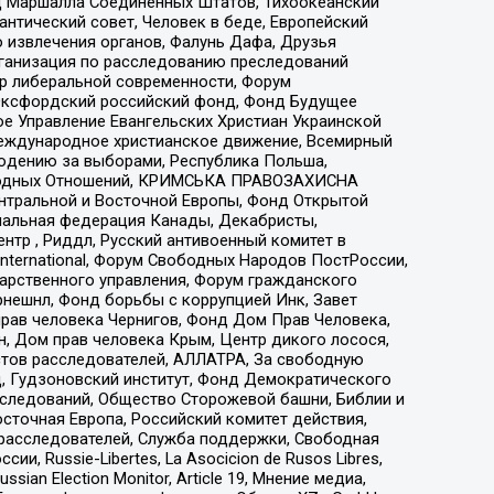
 Маршалла Соединенных Штатов, Тихоокеанский
нтический совет, Человек в беде, Европейский
 извлечения органов, Фалунь Дафа, Друзья
рганизация по расследованию преследований
тр либеральной современности, Форум
 Оксфордский российский фонд, Фонд Будущее
е Управление Евангельских Христиан Украинской
еждународное христианское движение, Всемирный
людению за выборами, Республика Польша,
народных Отношений, КРИМСЬКА ПРАВОЗАХИСНА
ы Центральной и Восточной Европы, Фонд Открытой
иональная федерация Канады, Декабристы,
тр , Риддл, Русский антивоенный комитет в
nternational, Форум Свободных Народов ПостРоссии,
дарственного управления, Форум гражданского
рнешнл, Фонд борьбы с коррупцией Инк, Завет
прав человека Чернигов, Фонд Дом Прав Человека,
н, Дом прав человека Крым, Центр дикого лосося,
стов расследователей, АЛЛАТРА, За свободную
д, Гудзоновский институт, Фонд Демократического
сследований, Общество Сторожевой башни, Библии и
сточная Европа, Российский комитет действия,
-расследователей, Служба поддержки, Свободная
 Russie-Libertes, La Asocicion de Rusos Libres,
an Election Monitor, Article 19, Мнение медиа,