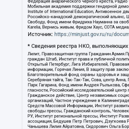
Федерация анархического черного креста, Радио
Мобильная академия поддержки гендерной демократи
Institute of International Education, Антивоенн
Российско-канадский демократический альянс, 
Свободу, Фонд имени Фридриха Науманна за свобо
Karelia, Вернись живым, Фридом Хаус, СОТА меди
Источник:
https://minjust.gov.ru/ru/doc
* Сведения реестра НКО, выполняющих 
Лилит, Правозащитная группа Гражданин.Армия.П
граждан Штаб, Институт права и публичной поли
Открытый Петербург, Лига Избирателей, Правова
информации, Горячая Линия, В защиту прав закл
Благотворительный фонд охраны здоровья и защи
Серебряная тайга, Так-Так-Так, Сова, центр Анн
Парк Гагарина, Фонд имени Андрея Рылькова, Сф
гласности, Российский исследовательский центр 
Гражданское действие, Центр независимых соци
организаций, Частное учреждение в Калининград
Средств Массовой Информации, Институт развити
свободы прессы, Гражданский контроль, Человек
РУ, Институт региональной прессы, Институт Ра
ассоциация, Бедушев Петр Петрович, Дзугкоева 
Чанышева Лилия Айратовна, Сидорович Ольга Бори