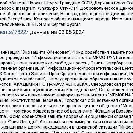
ой области, Проект Штурм, Граждане СССР, Держава Союз Сов
Facebook, Instagram, WhatsApp, СИЧ-С14, Добровольческое Движ
ское общественное движение, Невоград, Молодежное Демократ
ой Республики, Конгресс ойрат-калмыцкого народа, Исполнит
бъединение, ЛГБТ, Я.МЫ Сергей Фургал
uments/7822/
данные на
03.05.2024
Общество с ограниченной ответственностью "Радио Свободная Европа/Радио Свобода", Чешское информационное агентство "MEDIUM-ORIENT", Красноярская региональная общественная организация "Мы против СПИДа", Камалягин Денис Николаевич, Маркелов Сергей Евгеньевич, Пономарев Лев Александрович, Савицкая Людмила Алексеевна, Автономная некоммерческая организация "Центр по работе с проблемой насилия "НАСИЛИЮ.НЕТ", Межрегиональный профессиональный союз работников здравоохранения "Альянс врачей", Юридическое лицо, зарегистрированное в Латвийской Республике, SIA "Medusa Project" (регистрационный номер 40103797863, дата регистрации 10.06.2014), Некоммерческая организация "Фонд по борьбе с коррупцией", Автономная некоммерческая организация "Институт права и публичной политики", Баданин Роман Сергеевич, Гликин Максим Александрович, Железнова Мария Михайловна, Лукьянова Юлия Сергеевна, Маетная Елизавета Витальевна, Маняхин Петр Борисович, Чуракова Ольга Владимировна, Ярош Юлия Петровна, Юридическое лицо "The Insider SIA", зарегистрированное в Риге, Латвийская Республика (дата регистрации 26.06.2015), являющееся администратором доменного имени интернет-издания "The Insider SIA", https://theins.ru, Постернак Алексей Евгеньевич, Рубин Михаил Аркадьевич, Анин Роман Александрович, Юридическое лицо Istories fonds, зарегистрированное в Латвийской Республике (регистрационный номер 50008295751, дата регистрации 24.02.2020), Великовский Дмитрий Александрович, Долинина Ирина Николаевна, Мароховская Алеся Алексеевна, Шлейнов Роман Юрьевич, Шмагун Олеся Валентиновна, Общество с ограниченной ответственностью "Альтаир 2021", Общество с ограниченной ответственностью "Вега 2021", Общество с ограниченной ответственностью "Главный редактор 2021", Общество с ограниченной ответственностью "Ромашки монолит", Важенков Артем Валерьевич, Ивановская областная общественная организация "Центр гендерных исследований", Гурман Юрий Альбертович, Медиапроект "ОВД-Инфо", Егоров Владимир Владимирович, Жилинский Владимир Александрович, Общество с ограниченной ответственностью "ЗП", Иванова София Юрьевна, Карезина Инна Павловна, Кильтау Екатерина Викторовна, Петров Алексей Викторович, Пискунов Сергей Евгеньевич, Смирнов Сергей Сергеевич, Тихонов Михаил Сергеевич, Общество с ограниченной ответственностью "ЖУРНАЛИСТ-ИНОСТРАННЫЙ АГЕНТ", Арапова Галина Юрьевна, Вольтская Татьяна Анатольевна, Американская компания "Mason G.E.S. Anonymous Foundation" (США), являющаяся владельцем интернет-издания https://mnews.world/, Компания "Stichting Bellingcat", зарегистрированная в Нидерландах (дата регистрации 11.07.2018), Захаров Андрей Вячеславович, Клепиковская Екатерина Дмитриевна, Общество с ограниченной ответственностью "МЕМО", Перл Роман Александрович, Симонов Евгений Алексеевич, Соловьева Елена Анатольевна, Сотников Даниил Владимирович, Сурначева Елизавета Дмитриевна, Автономная некоммерческая организация по защите прав человека и информированию населения "Якутия – Наше Мнение", Общество с ограниченной ответственностью "Москоу диджитал медиа", с 26.01.2023 Общество с ограниченной ответственностью "Чайка Белые сады", Ветошкина Валерия Валерьевна, Заговора Максим Александрович, Межрегиональное общественное движение "Российская ЛГБТ - сеть", Оленичев Максим Владимирович, Павлов Иван Юрьевич, Скворцова Елена Сергеевна, Общество с ограниченной ответственностью "Как бы инагент", Кочетков Игорь Викторович, Общество с ограниченной ответственностью "Честные выборы", Еланчик Олег Александрович, Общество с ограниченной ответственностью "Нобелевский призыв", Гималова Регина Эмилевна, Григорьев Андрей Валерьевич, Григорьева Алина Александровна, Ассоциация по содействию защите прав призывников, альтернативнослужащих и военнослужащих "Правозащитная группа "Гражданин.Армия.Право", Хисамова Регина Фаритовна, Автономная некоммерческая организация по реализа