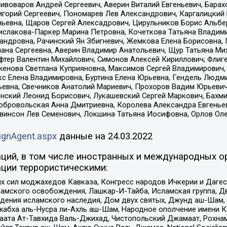
Пивоваров Андрей Сергеевич, Аверин Виталий Евгеньевич, Бара
горий Сергеевич, Пономарев Лев Александрович, Каргалицкий 
ньевна, Щаров Сергей Алексадрович, Цирульников Борис Альбер
ислакова-Паркер Марина Петровна, Кочеткова Татьяна Владими
сандровна, Рачинский Ян Збигневич, Жемкова Елена Борисовна,
лана Сергеевна, Аверин Владимир Анатольевич, Щур Татьяна М
фтер Валентин Михайлович, Симонов Алексей Кириллович, Флиг
женова Светлана Куприяновна, Максимов Сергей Владимирович, 
кс Елена Владимировна, Буртина Елена Юрьевна, Гендель Людм
евна, Свечников Анатолий Мариевич, Прохоров Вадим Юрьевич
инский Леонид Борисович, Лукашевский Сергей Маркович, Бахм
Добровольская Анна Дмитриевна, Королева Александра Евгенье
евинсон Лев Семенович, Локшина Татьяна Иосифовна, Орлов Ол
ignAgent.aspx
данные на
24.03.2022
ций, в том числе иностранных и международных ор
ции террористическими:
ил моджахедов Кавказа, Конгресс народов Ичкерии и Дагеста
ламского освобождения, Лашкар-И-Тайба, Исламская группа, Дв
ения исламского наследия, Дом двух святых, Джунд аш-Шам, 
жабха аль-Нусра ли-Ахль аш-Шам, Народное ополчение имени К.
ата Ат-Тавхида Валь-Джихад, Чистопольский Джамаат, Рохнам