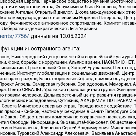
 Свободная Европа, Германское общество изучения Восточной 
и и миротворчества, Форум имени Льва Копелева, American Counci
ое движение Антальи, Открытый диалог, Школа международных отн
Школа международных отношений им Нормана Патерсона, Центр
ду, Феминистское антивоенное сопротивление, Комитет независ
а, Либерально-демократическая Лига Украины
uments/7756/
данные на
13.05.2024
функции иностранного агента:
раво, Нижегородский центр немецкой и европейской культуры,
тики, Фонд борьбы с коррупцией, Альянс врачей, НАСИЛИЮ.НЕТ,
я инициатива, Гражданский Союз, Хасдей Ерушалаим, Центр по
юченных, Институт глобализации и социальных движений, Цент
ты прав граждан, Благотворительный фонд помощи осужденным
а, Проект Апрель, Самарская губерния, Эра здоровья, Мемориал
ера, Центр СИБАЛЬТ, Уральская правозащитная группа, Женщины
по правам человека, Дальневосточный центр развития гражданс
ологических исследований, Сутяжник, АКАДЕМИЯ ПО ПРАВАМ Ч
е Совета Министров северных стран, Гражданское содействие,
я прессы - Сибирь, Частное учреждение в Санкт-Петербурге С
 и Закон, Общественная комиссия по сохранению наследия ак
звития Свободы Информации, Экозащита!-Женсовет, Общественн
Регина Николаевна, Кривенко Сергей Владимирович, Милославс
совна, Туровский Александр Алексеевич, Васильева Анастасия