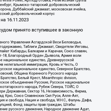
/White Power, Артподготовка, Религиозная группа
Оренбург, Крымско-татарский добровольческий
орона, Дуббайский джамаат, московская ячейка,
усский добровольческий корпус
 на
16.11.2023
судом принято вступившее в законную
вного Управления Асгардской Веси Беловодья,
годержавию, Таблиги Джамаат, Свидетели Иеговы,
айат Кабарды, Балкарии и Карачая, Союз славян,
т-18, Благородный Орден Дьявола, Армия воли
ое национальное единство, Древнерусской
 нелегальной иммиграции, Кровь и Честь, О
усское национальное единство, Северное Братство,
ровский, Община Коренного Русского народа
атство, Белый Крест, Misanthropic division,
еское объединение Русские, Русское национальное
котатарского народа, Рубеж Севера, ТОЙС, О
ри Державная, Сектор 16, Независимость, Фирма,
д Крю, Союз Славянских Сил Руси, Алля-Аят,
я и свобода, Нация и свобода, W.H.С., Фалунь Дафа,
рупцией, Фонд защиты прав граждан, Штабы
ение русского движения, Народное движение Адат,