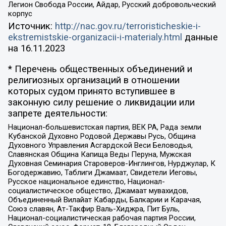
Легион Свобода России, Айдар, Русский добровольческий
корпус
Источник:
http://nac.gov.ru/terroristicheskie-i-
ekstremistskie-organizacii-i-materialy.html
данные
на
16.11.2023
* Перечень общественных объединений и
религиозных организаций в отношении
которых судом принято вступившее в
законную силу решение о ликвидации или
запрете деятельности:
Национал-большевистская партия, ВЕК РА, Рада земли
Кубанской Духовно Родовой Державы Русь, Община
Духовного Управления Асгардской Веси Беловодья,
Славянская Община Капища Веды Перуна, Мужская
Духовная Семинария Староверов-Инглингов, Нурджулар, К
Богодержавию, Таблиги Джамаат, Свидетели Иеговы,
Русское национальное единство, Национал-
социалистическое общество, Джамаат мувахидов,
Объединенный Вилайат Кабарды, Балкарии и Карачая,
Союз славян, Ат-Такфир Валь-Хиджра, Пит Буль,
Национал-социалистическая рабочая партия России,