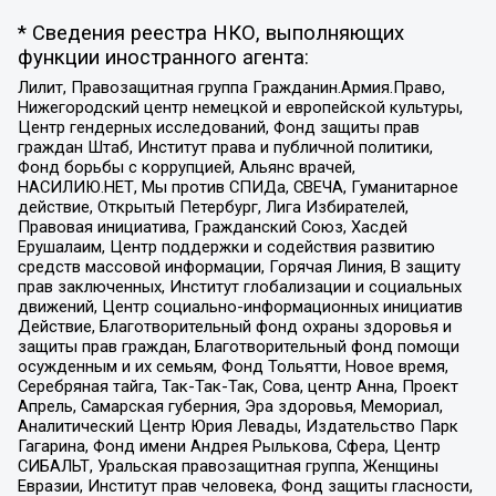
* Сведения реестра НКО, выполняющих
функции иностранного агента:
Лилит, Правозащитная группа Гражданин.Армия.Право,
Нижегородский центр немецкой и европейской культуры,
Центр гендерных исследований, Фонд защиты прав
граждан Штаб, Институт права и публичной политики,
Фонд борьбы с коррупцией, Альянс врачей,
НАСИЛИЮ.НЕТ, Мы против СПИДа, СВЕЧА, Гуманитарное
действие, Открытый Петербург, Лига Избирателей,
Правовая инициатива, Гражданский Союз, Хасдей
Ерушалаим, Центр поддержки и содействия развитию
средств массовой информации, Горячая Линия, В защиту
прав заключенных, Институт глобализации и социальных
движений, Центр социально-информационных инициатив
Действие, Благотворительный фонд охраны здоровья и
защиты прав граждан, Благотворительный фонд помощи
осужденным и их семьям, Фонд Тольятти, Новое время,
Серебряная тайга, Так-Так-Так, Сова, центр Анна, Проект
Апрель, Самарская губерния, Эра здоровья, Мемориал,
Аналитический Центр Юрия Левады, Издательство Парк
Гагарина, Фонд имени Андрея Рылькова, Сфера, Центр
СИБАЛЬТ, Уральская правозащитная группа, Женщины
Евразии, Институт прав человека, Фонд защиты гласности,