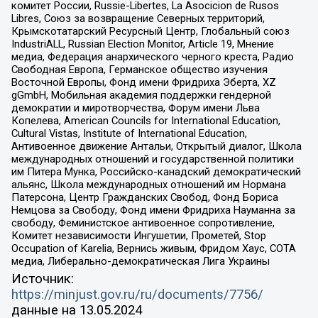
комитет России, Russie-Libertes, La Asocicion de Rusos
Libres, Союз за возвращение Северных территорий,
Крымскотатарский Ресурсный Центр, Глобальный союз
IndustriALL, Russian Election Monitor, Article 19, Мнение
медиа, Федерация анархического черного креста, Радио
Свободная Европа, Германское общество изучения
Восточной Европы, Фонд имени Фридриха Эберта, XZ
gGmbH, Мобильная академия поддержки гендерной
демократии и миротворчества, Форум имени Льва
Копелева, American Councils for International Education,
Cultural Vistas, Institute of International Education,
Антивоенное движение Антальи, Открытый диалог, Школа
международных отношений и государственной политики
им Питера Мунка, Российско-канадский демократический
альянс, Школа международных отношений им Нормана
Патерсона, Центр Гражданских Свобод, Фонд Бориса
Немцова за Свободу, Фонд имени Фридриха Науманна за
свободу, Феминистское антивоенное сопротивление,
Комитет независимости Ингушетии, Прометей, Stop
Occupation of Karelia, Вернись живым, Фридом Хаус, СОТА
медиа, Либерально-демократическая Лига Украины
Источник:
https://minjust.gov.ru/ru/documents/7756/
данные на
13.05.2024