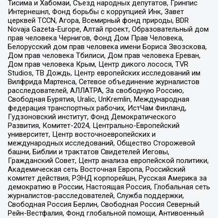
Тисима и Хабомаи, Съезд народных депутатов, Гринпис
Интернешнл, Фонд борьбы с коррупцией Инк, Завет
церквей TCCN, Агора, Всемирный фонд природы, BDR
Novaja Gazeta-Europe, Алтай проект, Образовательный дом
прав человека Чернигов, Фонд Дом Прав Человека,
Белорусский дом прав человека имени Бориса Звозскова,
Дом прав человека Тбилиси, Дом прав человека Ереван,
Дом прав человека Крым, Центр дикого лосося, TVR
Studios, ТВ Дождь, Центр европейских исследований им
Вилфрида Мартенса, Сетевое объединение журналистов
расследователей, АЛЛАТРА, За свободную Россию,
Свободная Бурятия, Uralic, UnKremlin, Международная
федерация транспортных рабочих, ИстЧам Финланд,
Гудзоновский институт, Фонд Демократического
Развития, Комитет-2024, Центрально-Европейский
университет, Центр восточноевропейских и
международных исследований, Общество Сторожевой
башни, Библии и трактатов Свидетелей Иеговы,
Гражданский Совет, Центр анализа европейской политики,
Академическая сеть Восточная Европа, Российский
комитет действия, РЭНД корпорейшн, Русская Америка за
демократию в России, Настоящая Россия, Глобальная сеть
журналистов-расследователей, Служба поддержки,
Свободная Россия Берлин, Свободная Россия Северный
Рейн-Вестфалия, Фонд глобальной помощи, Антивоенный