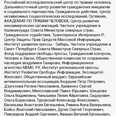
Российский исследовательский центр по правам человека,
Дальневосточный центр развития гражданских инициатив
и социального партнерства, Гражданское действие, Центр
независимых социологических исследований, Сутяжник,
АКАДЕМИЯ ПО ПРАВАМ ЧЕЛОВЕКА, Центр развития
некоммерческих организаций, Частное учреждение в
Калининграде Совета Министров северных стран,
Гражданское содействие, Трансперенси Интернешнл-Р,
Центр Защиты Прав Средств Массовой Информации,
Институт развития прессы - Сибирь, Частное учреждение в
Санкт-Петербурге Совета Министров Северных Стран,
Фонд поддержки свободы прессы, Гражданский контроль,
Человек и Закон, Общественная комиссия по сохранению
наследия академика Сахарова, Информационное
агентство МЕМО. РУ, Институт региональной прессы,
Институт Развития Свободы Информации, Экозащита!-
Женсовет, Общественный вердикт, Евразийская
антимонопольная ассоциация, Бедушев Петр Петрович,
Дзугкоева Регина Николаевна, Кривенко Сергей
Владимирович, Милославский Павел Юрьевич, Шнырова
Ольга Вадимовна, Чанышева Лилия Айратовна, Сидорович
Ольга Борисовна, Туровский Александр Алексеевич,
Васильева Анастасия Евгеньевна, Ривина Анна Валерьевна,
Бойко Анатолий Николаевич, Дугин Сергей Георгиевич,
Пивоваров Андрей Сергеевич, Аверин Виталий Евгеньевич,