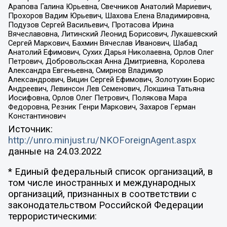
Арапова Галина Юрьевна, Свечников Анатолий Мариевич,
Прохоров Вадим Юрьевич, Шахова Елена Владимировна,
Подузов Сергей Васильевич, Протасова Ирина
Вячеславовна, Литинский Леонид Борисович, Лукашевский
Сергей Маркович, Бахмин Вячеслав Иванович, Шабад
Анатолий Ефимович, Сухих Дарья Николаевна, Орлов Олег
Петрович, Добровольская Анна Дмитриевна, Королева
Александра Евгеньевна, Смирнов Владимир
Александрович, Вицин Сергей Ефимович, Золотухин Борис
Андреевич, Левинсон Лев Семенович, Локшина Татьяна
Иосифовна, Орлов Олег Петрович, Полякова Мара
Федоровна, Резник Генри Маркович, Захаров Герман
Константинович
Источник:
http://unro.minjust.ru/NKOForeignAgent.aspx
данные на
24.03.2022
* Единый федеральный список организаций, в
том числе иностранных и международных
организаций, признанных в соответствии с
законодательством Российской Федерации
террористическими: