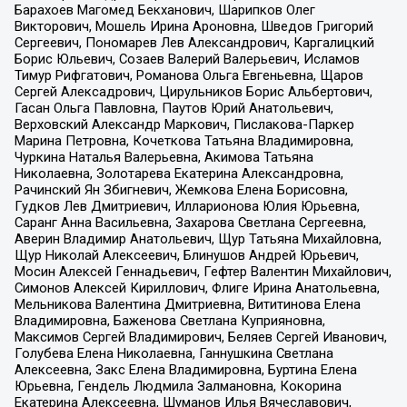
Барахоев Магомед Бекханович, Шарипков Олег
Викторович, Мошель Ирина Ароновна, Шведов Григорий
Сергеевич, Пономарев Лев Александрович, Каргалицкий
Борис Юльевич, Созаев Валерий Валерьевич, Исламов
Тимур Рифгатович, Романова Ольга Евгеньевна, Щаров
Сергей Алексадрович, Цирульников Борис Альбертович,
Гасан Ольга Павловна, Паутов Юрий Анатольевич,
Верховский Александр Маркович, Пислакова-Паркер
Марина Петровна, Кочеткова Татьяна Владимировна,
Чуркина Наталья Валерьевна, Акимова Татьяна
Николаевна, Золотарева Екатерина Александровна,
Рачинский Ян Збигневич, Жемкова Елена Борисовна,
Гудков Лев Дмитриевич, Илларионова Юлия Юрьевна,
Саранг Анна Васильевна, Захарова Светлана Сергеевна,
Аверин Владимир Анатольевич, Щур Татьяна Михайловна,
Щур Николай Алексеевич, Блинушов Андрей Юрьевич,
Мосин Алексей Геннадьевич, Гефтер Валентин Михайлович,
Симонов Алексей Кириллович, Флиге Ирина Анатольевна,
Мельникова Валентина Дмитриевна, Вититинова Елена
Владимировна, Баженова Светлана Куприяновна,
Максимов Сергей Владимирович, Беляев Сергей Иванович,
Голубева Елена Николаевна, Ганнушкина Светлана
Алексеевна, Закс Елена Владимировна, Буртина Елена
Юрьевна, Гендель Людмила Залмановна, Кокорина
Екатерина Алексеевна, Шуманов Илья Вячеславович,