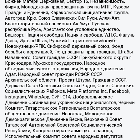
Божией Матери Державная, Сектор 16, Независимость,
Фирма, Молодежная правозащитная группа МПГ, Курсом
Правды и Единения, Каракольская инициативная группа,
Автоград Крю, Союз Славянских Сил Руси, Алля-Аят,
Благотворительный пансионат Ак Умут, Русская
республика Русь, Арестантское уголовное единство,
Башкорт, Нация и свобода, Нация и свобода, W.H.С., Фалунь
Дафа, Иртыш Ultras, Русский Патриотический клуб-
Новокузнецк/РПК, Сибирский державный союз, Фонд
борьбы с коррупцией, Фонд защиты прав граждан, Штабы
Навального, Совет граждан СССР Прикубанского округа г.
Краснодара, Мужское государство, Народное
объединение русского движения, Народное движение
Адат, Народный совет граждан РСФСР СССР
Архангельской области, Проект Штурм, Граждане СССР,
Держава Союз Советских Светлых Родов, Совет Советских
Социалистических Районов, Meta Platforms Inc, Facebook,
Instagram, WhatsApp, СИЧ-С14, Добровольческое
Движение Организации украинских националистов, Черный
Комитет, Татарстанское Региональное Всетатарское
общественное движение, Невоград, Молодежное
Демократическое Движение Весна, Верховный Совет
Татарской Автономной Советской Социалистической
Республики, Конгресс ойрат-калмыцкого народа,
Исполнительный комитет совета народных депутатов