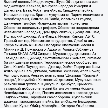
Высший военный Маджлисуль Шура Объединенных сил
моджахедов Кавказа, Конгресс народов Ичкерии и
Дагестана, База, Асбат аль-Ансар, Священная война,
Исламская группа, Братья-мусульмане, Партия исламского
освобождения, Лашкар-И-Тайба, Исламская группа,
Движение Талибан, Исламская партия Туркестана,
Общество социальных реформ, Общество возрождения
исламского наследия, Дом двух святых, Джунд аш-Шам,
Исламский джихад, Аль-Каида, Имарат Кавказ, АБТО,
Правый сектор, Исламское государство, Джабха аль-
Нусра ли-Ахль аш-Шам, Народное ополчение имени К.
Минина и Д. Пожарского, Аджр от Аллаха Субхану уа
Тагьаля SHAM, АУМ Синрике, Муджахеды джамаата Ат-
Тавхида Валь-Джихад, Чистопольский Джамаат, Рохнамо
ба суи давлати исломи, Террористическое сообщество
Сеть, Катиба Таухид валь-Джихад, Хайят Тахрир аш-Шам,
Ахлю Сунна Валь Джамаа, National Socialism/White Power,
Артподготовка, Религиозная группа “Джамаат “Красный
пахарь”, Колумбайн, Хатлонский джамаат, Мусульманская
религиозная группа п. Кушкуль г. Оренбург, Крымско-
татарский добровольческий батальон имени Номана
Челебиджихана, Азов, Партия исламского возрождения
Таджикистана, Народная самооборона, Дуббайский
джамаат, московская ячейка, Батал-Хаджи Белхороев,
Маньяки Культ Убийц, Молодёжь Которая Улыбается,