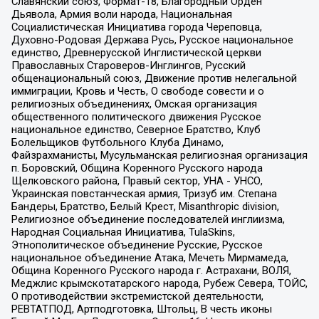
Славянский союз, Формат-18, Благородный Орден
Дьявола, Армия воли народа, Национальная
Социалистическая Инициатива города Череповца,
Духовно-Родовая Держава Русь, Русское национальное
единство, Древнерусской Инглистической церкви
Православных Староверов-Инглингов, Русский
общенациональный союз, Движение против нелегальной
иммиграции, Кровь и Честь, О свободе совести и о
религиозных объединениях, Омская организация
общественного политического движения Русское
национальное единство, Северное Братство, Клуб
Болельщиков Футбольного Клуба Динамо,
Файзрахманисты, Мусульманская религиозная организация
п. Боровский, Община Коренного Русского народа
Щелковского района, Правый сектор, УНА - УНСО,
Украинская повстанческая армия, Тризуб им. Степана
Бандеры, Братство, Белый Крест, Misanthropic division,
Религиозное объединение последователей инглиизма,
Народная Социальная Инициатива, TulaSkins,
Этнополитическое объединение Русские, Русское
национальное объединение Атака, Мечеть Мирмамеда,
Община Коренного Русского народа г. Астрахани, ВОЛЯ,
Меджлис крымскотатарского народа, Рубеж Севера, ТОЙС,
О противодействии экстремистской деятельности,
РЕВТАТПОД, Артподготовка, Штольц, В честь иконы