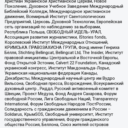
Христиан Украинской Христианской Церкви, Новое
Поколение, Духовное Учебное Заведение Международный
Библейский Колледж, Международное христианское
движение, Всемирный Институт Саентологических
Предприятий, Церковь Духовной Технологии, Европейская
сеть организаций по наблюдению за выборами,
Республика Польша, СВОБОДНЫЙ ИДЕЛЬ-УРАЛ,
Ассоциация развития журналистики, IStories fonds,
Королевский Институт Международных Отношений,
КРИМСЬКА ПРАВОЗАХИСНА ГРУПА, Фонд имени Генриха
Бёлля, Stichting Bellingcat, Bellingcat Ltd, The Insider, Институт
правовой инициативы Центральной и Восточной Европы,
Фонд Открытой Эстонии, Calvert 22 Foundation, Канадский
украинский конгресс, Институт Макдональда-Лорье,
Украинская национальная федерация Канады,
Декабристы, Международный научный центр им Вудро
Вильсона, Свободная пресса, Возрождение, Всеукраинский
духовный центр , Риддл, Русский антивоенный комитет в
Швеции, Проект Медуза, Фонд Андрея Сахарова, Форум
свободной России, Лига Свободных Наций, Transparеncy
International, Форум Свободных Народов ПостРоссии,
Солидарность с гражданским движением в России –
Solidarus, КрымSOS, Свободный университет, Институт
государственного управления, Форум гражданского
общества Россия, Беллона, Союз жителей островов