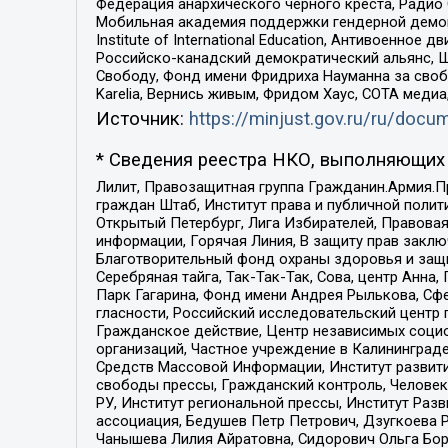
Федерация анархического черного креста, Радио
Мобильная академия поддержки гендерной демократи
Institute of International Education, Антивоенн
Российско-канадский демократический альянс, 
Свободу, Фонд имени Фридриха Науманна за свобо
Karelia, Вернись живым, Фридом Хаус, СОТА меди
Источник:
https://minjust.gov.ru/ru/doc
* Сведения реестра НКО, выполняющих 
Лилит, Правозащитная группа Гражданин.Армия.П
граждан Штаб, Институт права и публичной поли
Открытый Петербург, Лига Избирателей, Правова
информации, Горячая Линия, В защиту прав закл
Благотворительный фонд охраны здоровья и защи
Серебряная тайга, Так-Так-Так, Сова, центр Анн
Парк Гагарина, Фонд имени Андрея Рылькова, Сф
гласности, Российский исследовательский центр 
Гражданское действие, Центр независимых соци
организаций, Частное учреждение в Калининград
Средств Массовой Информации, Институт развити
свободы прессы, Гражданский контроль, Человек
РУ, Институт региональной прессы, Институт Ра
ассоциация, Бедушев Петр Петрович, Дзугкоева 
Чанышева Лилия Айратовна, Сидорович Ольга Бори