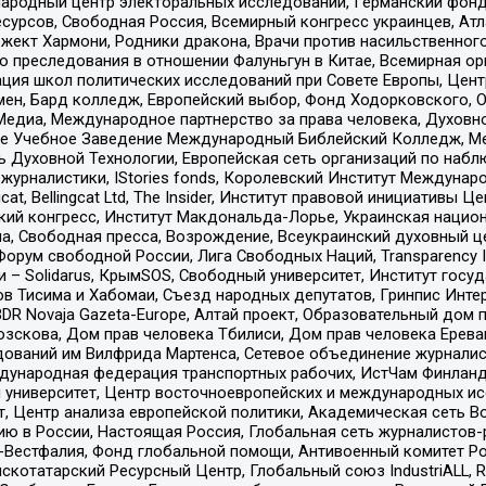
родный центр электоральных исследований, Германский фонд
рсов, Свободная Россия, Всемирный конгресс украинцев, Атла
ект Хармони, Родники дракона, Врачи против насильственного
ию преследования в отношении Фалуньгун в Китае, Всемирная о
ация школ политических исследований при Совете Европы, Цен
мен, Бард колледж, Европейский выбор, Фонд Ходорковского,
едиа, Международное партнерство за права человека, Духовно
ое Учебное Заведение Международный Библейский Колледж, М
ь Духовной Технологии, Европейская сеть организаций по наб
урналистики, IStories fonds, Королевский Институт Между
gcat, Bellingcat Ltd, The Insider, Институт правовой инициатив
инский конгресс, Институт Макдональда-Лорье, Украинская нац
, Свободная пресса, Возрождение, Всеукраинский духовный цен
орум свободной России, Лига Свободных Наций, Transparеncy I
– Solidarus, КрымSOS, Свободный университет, Институт госу
в Тисима и Хабомаи, Съезд народных депутатов, Гринпис Инте
DR Novaja Gazeta-Europe, Алтай проект, Образовательный дом 
зскова, Дом прав человека Тбилиси, Дом прав человека Ерева
едований им Вилфрида Мартенса, Сетевое объединение журнали
Международная федерация транспортных рабочих, ИстЧам Финлан
й университет, Центр восточноевропейских и международных и
, Центр анализа европейской политики, Академическая сеть Во
ю в России, Настоящая Россия, Глобальная сеть журналистов
естфалия, Фонд глобальной помощи, Антивоенный комитет России,
татарский Ресурсный Центр, Глобальный союз IndustriALL, Russi