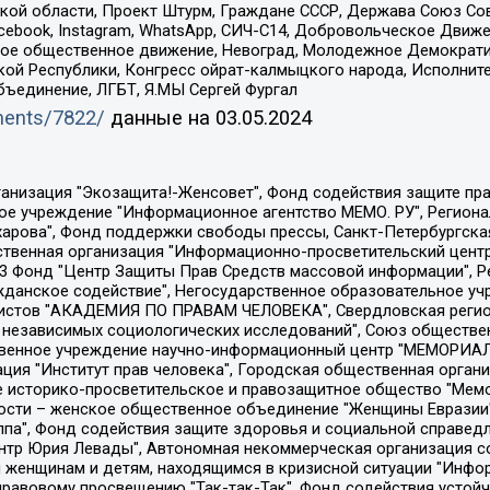
ой области, Проект Штурм, Граждане СССР, Держава Союз Сов
Facebook, Instagram, WhatsApp, СИЧ-С14, Добровольческое Движ
ское общественное движение, Невоград, Молодежное Демократ
ой Республики, Конгресс ойрат-калмыцкого народа, Исполнит
бъединение, ЛГБТ, Я.МЫ Сергей Фургал
uments/7822/
данные на
03.05.2024
Общество с ограниченной ответственностью "Радио Свободная Европа/Радио Свобода", Чешское информационное агентство "MEDIUM-ORIENT", Красноярская региональная общественная организация "Мы против СПИДа", Камалягин Денис Николаевич, Маркелов Сергей Евгеньевич, Пономарев Лев Александрович, Савицкая Людмила Алексеевна, Автономная некоммерческая организация "Центр по работе с проблемой насилия "НАСИЛИЮ.НЕТ", Межрегиональный профессиональный союз работников здравоохранения "Альянс врачей", Юридическое лицо, зарегистрированное в Латвийской Республике, SIA "Medusa Project" (регистрационный номер 40103797863, дата регистрации 10.06.2014), Некоммерческая организация "Фонд по борьбе с коррупцией", Автономная некоммерческая организация "Институт права и публичной политики", Баданин Роман Сергеевич, Гликин Максим Александрович, Железнова Мария Михайловна, Лукьянова Юлия Сергеевна, Маетная Елизавета Витальевна, Маняхин Петр Борисович, Чуракова Ольга Владимировна, Ярош Юлия Петровна, Юридическое лицо "The Insider SIA", зарегистрированное в Риге, Латвийская Республика (дата регистрации 26.06.2015), являющееся администратором доменного имени интернет-издания "The Insider SIA", https://theins.ru, Постернак Алексей Евгеньевич, Рубин Михаил Аркадьевич, Анин Роман Александрович, Юридическое лицо Istories fonds, зарегистрированное в Латвийской Республике (регистрационный номер 50008295751, дата регистрации 24.02.2020), Великовский Дмитрий Александрович, Долинина Ирина Николаевна, Мароховская Алеся Алексеевна, Шлейнов Роман Юрьевич, Шмагун Олеся Валентиновна, Общество с ограниченной ответственностью "Альтаир 2021", Общество с ограниченной ответственностью "Вега 2021", Общество с ограниченной ответственностью "Главный редактор 2021", Общество с ограниченной ответственностью "Ромашки монолит", Важенков Артем Валерьевич, Ивановская областная общественная организация "Центр гендерных исследований", Гурман Юрий Альбертович, Медиапроект "ОВД-Инфо", Егоров Владимир Владимирович, Жилинский Владимир Александрович, Общество с ограниченной ответственностью "ЗП", Иванова София Юрьевна, Карезина Инна Павловна, Кильтау Екатерина Викторовна, Петров Алексей Викторович, Пискунов Сергей Евгеньевич, Смирнов Сергей Сергеевич, Тихонов Михаил Сергеевич, Общество с ограниченной ответственностью "ЖУРНАЛИСТ-ИНОСТРАННЫЙ АГЕНТ", Арапова Галина Юрьевна, Вольтская Татьяна Анатольевна, Американская компания "Mason G.E.S. Anonymous Foundation" (США), являющаяся владельцем интернет-издания https://mnews.world/, Компания "Stichting Bellingcat", зарегистрированная в Нидерландах (дата регистрации 11.07.2018), Захаров Андрей Вячеславович, Клепиковская Екатерина Дмитриевна, Общество с ограниченной ответственностью "МЕМО", Перл Роман Александрович, Симонов Евгений Алексеевич, Соловьева Елена Анатольевна, Сотников Даниил Владимирович, Сурначева Елизавета Дмитриевна, Автономная некоммерческая организация по защите прав человека и информированию населения "Якутия – Наше Мнение", Общество с ограниченной ответственностью "Москоу диджитал медиа", с 26.01.2023 Общество с ограниченной ответственностью "Чайка Белые сады", Ветошкина Валерия Валерьевна, Заговора Максим Александрович, Межрегиональное общественное движение "Российская ЛГБТ - сеть", Оленичев Максим Владимирович, Павлов Иван Юрьевич, Скворцова Елена Сергеевна, Общество с ограниченной ответственностью "Как бы инагент", Кочетков Игорь Викторович, Общество с ограниченной ответственностью "Честные выборы", Еланчик Олег Александрович, Общество с ограниченной ответственностью "Нобелевский призыв", Гималова Регина Эмилевна, Григорьев Андрей Валерьевич, Григорьева Алина Александровна, Ассоциация по содействию защите прав призывников, альтернативнослужащих и военнослужащих "Правозащитная группа "Гражданин.Армия.Право", Хисамова Регина Фаритовна, Автономная некоммерческая организация по реализа