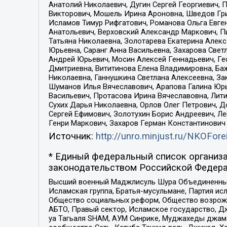
Анатолий Николаевич, Дугин Сергей Георгиевич, 
Викторович, Мошель Ирина Ароновна, Шведов Гри
Исламов Тимур Рифгатович, Романова Ольга Евге
Анатольевич, Верховский Александр Маркович, П
Татьяна Николаевна, Золотарева Екатерина Алек
Юрьевна, Саранг Анна Васильевна, Захарова Свет
Андрей Юрьевич, Мосин Алексей Геннадьевич, Ге
Дмитриевна, Вититинова Елена Владимировна, Ба
Николаевна, Ганнушкина Светлана Алексеевна, За
Шуманов Илья Вячеславович, Арапова Галина Юрь
Васильевич, Протасова Ирина Вячеславовна, Лит
Сухих Дарья Николаевна, Орлов Олег Петрович, 
Сергей Ефимович, Золотухин Борис Андреевич, Л
Генри Маркович, Захаров Герман Константинович
Источник:
http://unro.minjust.ru/NKOFore
* Единый федеральный список организа
законодательством Российской Федера
Высший военный Маджлисуль Шура Объединенных с
Исламская группа, Братья-мусульмане, Партия ис
Общество социальных реформ, Общество возрожд
АБТО, Правый сектор, Исламское государство, Д
уа Тагьаля SHAM, АУМ Синрике, Муджахеды джама