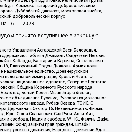
/White Power, Артподготовка, Религиозная группа
Оренбург, Крымско-татарский добровольческий
орона, Дуббайский джамаат, московская ячейка,
усский добровольческий корпус
 на
16.11.2023
судом принято вступившее в законную
вного Управления Асгардской Веси Беловодья,
годержавию, Таблиги Джамаат, Свидетели Иеговы,
айат Кабарды, Балкарии и Карачая, Союз славян,
т-18, Благородный Орден Дьявола, Армия воли
ое национальное единство, Древнерусской
 нелегальной иммиграции, Кровь и Честь, О
усское национальное единство, Северное Братство,
ровский, Община Коренного Русского народа
атство, Белый Крест, Misanthropic division,
еское объединение Русские, Русское национальное
котатарского народа, Рубеж Севера, ТОЙС, О
ри Державная, Сектор 16, Независимость, Фирма,
д Крю, Союз Славянских Сил Руси, Алля-Аят,
я и свобода, Нация и свобода, W.H.С., Фалунь Дафа,
рупцией, Фонд защиты прав граждан, Штабы
ение русского движения, Народное движение Адат,