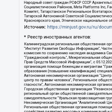
Народный совет граждан РСФСР СССР Архангельск
Социалистических Районов, Meta Platforms Inc, 
Комитет, Татарстанское Региональное Всетатар
Татарской Автономной Советской Социалистическ
Красноярского края, Этническое национальное о
Источник:
https://minjust.gov.ru/ru/doc
* Реестр иностранных агентов:
Калининградская региональная общественная организация "Экозащита!-Женсовет", Фонд содействия защите прав и свобод граждан "Общественный вердикт", Фонд "Институт Развития Свободы Информации", Частное учреждение "Информационное агентство МЕМО. РУ", Региональная общественная организация "Общественная комиссия по сохранению наследия академика Сахарова", Фонд поддержки свободы прессы, Санкт-Петербургская общественная правозащитная организация "Гражданский контроль", Межрегиональная общественная организация "Информационно-просветительский центр "Мемориал", Региональный Фонд "Центр Защиты Прав Средств Массовой Информации", с 05.12.2023 Фонд "Центр Защиты Прав Средств массовой информации", Региональная общественная благотворительная организация помощи беженцам и мигрантам "Гражданское содействие", Негосударственное образовательное учреждение дополнительного профессионального образования (повышение квалификации) специалистов "АКАДЕМИЯ ПО ПРАВАМ ЧЕЛОВЕКА", Свердловская региональная общественная организация "Сутяжник", Автономная некоммерческая организация "Центр независимых социологических исследований", Союз общественных объединений "Российский исследовательский центр по правам человека", Региональное общественное учреждение научно-информационный центр "МЕМОРИАЛ", Некоммерческая организация "Фонд защиты гласности", Автономная некоммерческая организация "Институт прав человека", Городская общественная организация "Екатеринбургское общество "МЕМОРИАЛ", Городская общественная организация "Рязанское историко-просветительское и правозащитное общество "Мемориал" (Рязанский Мемориал), Челябинский региональный орган общественной самодеятельности – женское общественное объединение "Женщины Евразии", Челябинский региональный орган общественной самодеятельности "Уральская правозащитная группа", Фонд содействия защите здоровья и социальной справедливости имени Андрея Рылькова, Автономная Некоммерческая Организация "Аналитический Центр Юрия Левады", Автономная некоммерческая организация социальной поддержки населения "Проект Апрель", Региональная общественная организация помощи женщинам и детям, находящимся в кризисной ситуации "Информационно-методический центр "Анна", Фонд содействия развитию массовых коммуникаций и правовому просвещению "Так-так-Так", Фонд содействия устойчивому развитию "Серебряная тайга", Свердловский региональный общественный фонд социальных проектов "Новое время", "Idel.Реалии", Кавказ.Реалии, Крым.Реалии, Телеканал Настоящее Время, Татаро-башкирская служба Радио Свобода (Azatliq Radiosi), Радио Свободная Европа/Радио Свобода (PCE/PC), "Сибирь.Реалии", "Фактограф", Благотворительный фонд помощи осужденным и их семьям, Автономная некоммерческая организация "Институт глобализации и социальных движений", Фонд "В защиту прав заключенных", Частное учреждение "Центр поддержки и содействия развитию средств массовой информации", Пензенский региональный общественный благотворительный фонд "Гражданский союз", "Север.Реалии", Некоммерческая организация Фонд "Правовая инициатива", 