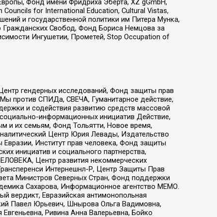
Европы, Фонд имени Фридриха Эберта, XZ gGmbH,
ls for International Education, Cultural Vistas,
ошений и государственной политики им Питера Мунка,
 Гражданских Свобод, Фонд Бориса Немцова за
имости Ингушетии, Прометей, Stop Occupation of
 Центр гендерных исследований, Фонд защиты прав
 Мы против СПИДа, СВЕЧА, Гуманитарное действие,
ддержки и содействия развитию средств массовой
р социально-информационных инициатив Действие,
 и их семьям, Фонд Тольятти, Новое время,
, Аналитический Центр Юрия Левады, Издательство
 Евразии, Институт прав человека, Фонд защиты
ких инициатив и социального партнерства,
ЕЛОВЕКА, Центр развития некоммерческих
 Трансперенси Интернешнл-Р, Центр Защиты Прав
овета Министров Северных Стран, Фонд поддержки
адемика Сахарова, Информационное агентство МЕМО.
ый вердикт, Евразийская антимонопольная
кий Павел Юрьевич, Шнырова Ольга Вадимовна,
 Евгеньевна, Ривина Анна Валерьевна, Бойко