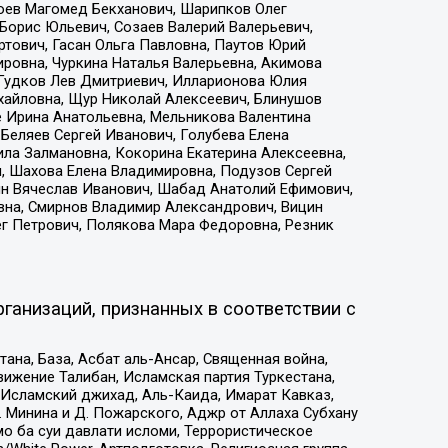
хоев Магомед Бекханович, Шарипков Олег
Борис Юльевич, Созаев Валерий Валерьевич,
тович, Гасан Ольга Павловна, Паутов Юрий
ровна, Чуркина Наталья Валерьевна, Акимова
 Гудков Лев Дмитриевич, Илларионова Юлия
ихайловна, Щур Николай Алексеевич, Блинушов
е Ирина Анатольевна, Мельникова Валентина
Беляев Сергей Иванович, Голубева Елена
ила Залмановна, Кокорина Екатерина Алексеевна,
, Шахова Елена Владимировна, Подузов Сергей
ин Вячеслав Иванович, Шабад Анатолий Ефимович,
вна, Смирнов Владимир Александрович, Вицин
ег Петрович, Полякова Мара Федоровна, Резник
ганизаций, признанных в соответствии с
на, База, Асбат аль-Ансар, Священная война,
ижение Талибан, Исламская партия Туркестана,
Исламский джихад, Аль-Каида, Имарат Кавказ,
 Минина и Д. Пожарского, Аджр от Аллаха Субхану
о ба суи давлати исломи, Террористическое