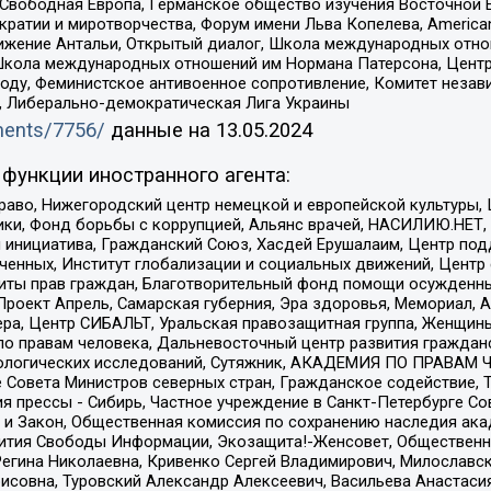
 Свободная Европа, Германское общество изучения Восточной 
и и миротворчества, Форум имени Льва Копелева, American Counci
ое движение Антальи, Открытый диалог, Школа международных отн
Школа международных отношений им Нормана Патерсона, Центр
ду, Феминистское антивоенное сопротивление, Комитет независ
а, Либерально-демократическая Лига Украины
uments/7756/
данные на
13.05.2024
функции иностранного агента:
раво, Нижегородский центр немецкой и европейской культуры,
тики, Фонд борьбы с коррупцией, Альянс врачей, НАСИЛИЮ.НЕТ,
я инициатива, Гражданский Союз, Хасдей Ерушалаим, Центр по
юченных, Институт глобализации и социальных движений, Цент
ты прав граждан, Благотворительный фонд помощи осужденным
а, Проект Апрель, Самарская губерния, Эра здоровья, Мемориал
ера, Центр СИБАЛЬТ, Уральская правозащитная группа, Женщины
по правам человека, Дальневосточный центр развития гражданс
ологических исследований, Сутяжник, АКАДЕМИЯ ПО ПРАВАМ Ч
е Совета Министров северных стран, Гражданское содействие,
я прессы - Сибирь, Частное учреждение в Санкт-Петербурге С
 и Закон, Общественная комиссия по сохранению наследия ак
звития Свободы Информации, Экозащита!-Женсовет, Общественн
Регина Николаевна, Кривенко Сергей Владимирович, Милославс
совна, Туровский Александр Алексеевич, Васильева Анастасия