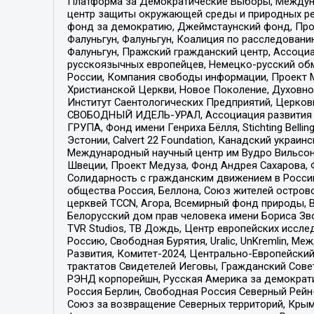
Платформа за Демократические Выборы, Междуна
центр защиты окружающей среды и природных ресу
фонд за демократию, Джеймстаунский фонд, Прож
Фалуньгун, Фалуньгун, Коалиция по расследован
Фалуньгун, Пражский гражданский центр, Ассоци
русскоязычных европейцев, Немецко-русский об
России, Компания свободы информации, Проект М
Христианской Церкви, Новое Поколение, Духовн
Институт Саентологических Предприятий, Церков
СВОБОДНЫЙ ИДЕЛЬ-УРАЛ, Ассоциация развития ж
ГРУПА, Фонд имени Генриха Бёлля, Stichting Bellin
Эстонии, Calvert 22 Foundation, Канадский укра
Международный научный центр им Вудро Вильсона
Швеции, Проект Медуза, Фонд Андрея Сахарова, Ф
Солидарность с гражданским движением в России 
общества Россия, Беллона, Союз жителей острово
церквей TCCN, Агора, Всемирный фонд природы, B
Белорусский дом прав человека имени Бориса Зво
TVR Studios, ТВ Дождь, Центр европейских иссл
Россию, Свободная Бурятия, Uralic, UnKremlin, 
Развития, Комитет-2024, Центрально-Европейски
трактатов Свидетелей Иеговы, Гражданский Совет
РЭНД корпорейшн, Русская Америка за демократи
Россия Берлин, Свободная Россия Северный Рейн-В
Союз за возвращение Северных территорий, Крымско