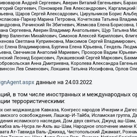
Пивоваров Андрей Сергеевич, Аверин Виталий Евгеньевич, Бара
горий Сергеевич, Пономарев Лев Александрович, Каргалицкий 
ньевна, Щаров Сергей Алексадрович, Цирульников Борис Альбер
ислакова-Паркер Марина Петровна, Кочеткова Татьяна Владими
сандровна, Рачинский Ян Збигневич, Жемкова Елена Борисовна,
лана Сергеевна, Аверин Владимир Анатольевич, Щур Татьяна М
фтер Валентин Михайлович, Симонов Алексей Кириллович, Флиг
женова Светлана Куприяновна, Максимов Сергей Владимирович, 
кс Елена Владимировна, Буртина Елена Юрьевна, Гендель Людм
евна, Свечников Анатолий Мариевич, Прохоров Вадим Юрьевич
инский Леонид Борисович, Лукашевский Сергей Маркович, Бахм
Добровольская Анна Дмитриевна, Королева Александра Евгенье
евинсон Лев Семенович, Локшина Татьяна Иосифовна, Орлов Ол
ignAgent.aspx
данные на
24.03.2022
ций, в том числе иностранных и международных ор
ции террористическими:
ил моджахедов Кавказа, Конгресс народов Ичкерии и Дагеста
ламского освобождения, Лашкар-И-Тайба, Исламская группа, Дв
ения исламского наследия, Дом двух святых, Джунд аш-Шам, 
жабха аль-Нусра ли-Ахль аш-Шам, Народное ополчение имени К.
ата Ат-Тавхида Валь-Джихад, Чистопольский Джамаат, Рохнам