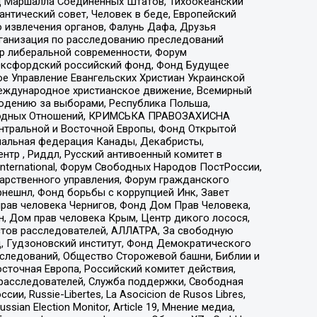
 Маршалла Соединенных Штатов, Тихоокеанский
нтический совет, Человек в беде, Европейский
 извлечения органов, Фалунь Дафа, Друзья
рганизация по расследованию преследований
тр либеральной современности, Форум
 Оксфордский российский фонд, Фонд Будущее
е Управление Евангельских Христиан Украинской
еждународное христианское движение, Всемирный
людению за выборами, Республика Польша,
народных Отношений, КРИМСЬКА ПРАВОЗАХИСНА
ы Центральной и Восточной Европы, Фонд Открытой
иональная федерация Канады, Декабристы,
тр , Риддл, Русский антивоенный комитет в
nternational, Форум Свободных Народов ПостРоссии,
дарственного управления, Форум гражданского
рнешнл, Фонд борьбы с коррупцией Инк, Завет
прав человека Чернигов, Фонд Дом Прав Человека,
н, Дом прав человека Крым, Центр дикого лосося,
стов расследователей, АЛЛАТРА, За свободную
д, Гудзоновский институт, Фонд Демократического
сследований, Общество Сторожевой башни, Библии и
сточная Европа, Российский комитет действия,
-расследователей, Служба поддержки, Свободная
 Russie-Libertes, La Asocicion de Rusos Libres,
an Election Monitor, Article 19, Мнение медиа,