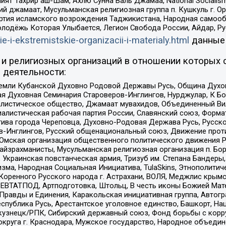
ят Тахрир аш-Шам, Ахлю Сунна Валь Джамаа, National Socialism
ий джамаат, Мусульманская религиозная группа п. Кушкуль г. 
ртия исламского возрождения Таджикистана, Народная самооб
олодёжь Которая Улыбается, Легион Свобода России, Айдар, Р
ie-i-ekstremistskie-organizacii-i-materialy.html
данные
и религиозных организаций в отношении которых 
 деятельности:
земли Кубанской Духовно Родовой Державы Русь, Община Духо
 Духовная Семинария Староверов-Инглингов, Нурджулар, К Бо
листическое общество, Джамаат мувахидов, Объединенный Вил
иалистическая рабочая партия России, Славянский союз, Форма
ива города Череповца, Духовно-Родовая Держава Русь, Русск
-Инглингов, Русский общенациональный союз, Движение против
 Омская организация общественного политического движения Р
йзрахманисты, Мусульманская религиозная организация п. Бо
краинская повстанческая армия, Тризуб им. Степана Бандеры, Бр
зма, Народная Социальная Инициатива, TulaSkins, Этнополитич
оренного Русского народа г. Астрахани, ВОЛЯ, Меджлис крымс
РЕВТАТПОД, Артподготовка, Штольц, В честь иконы Божией Мате
равды и Единения, Каракольская инициативная группа, Автогра
спублика Русь, Арестантское уголовное единство, Башкорт, Наци
окузнецк/РПК, Сибирский державный союз, Фонд борьбы с кор
округа г. Краснодара, Мужское государство, Народное объедин