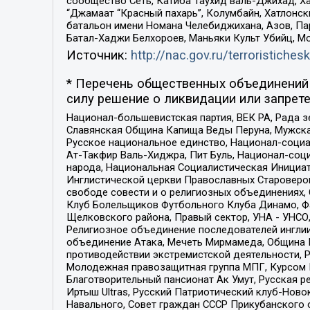
сообщество Сеть, Катиба Таухид валь-Джихад, Хай
“Джамаат “Красный пахарь”, Колумбайн, Хатлонск
батальон имени Номана Челебиджихана, Азов, Па
Батал-Хаджи Белхороев, Маньяки Культ Убийц, М
Источник:
http://nac.gov.ru/terroristichesk
* Перечень общественных объединений 
силу решение о ликвидации или запрете
Национал-большевистская партия, ВЕК РА, Рада 
Славянская Община Капища Веды Перуна, Мужская
Русское национальное единство, Национал-социа
Ат-Такфир Валь-Хиджра, Пит Буль, Национал-соц
народа, Национальная Социалистическая Инициат
Инглистической церкви Православных Староверов
свободе совести и о религиозных объединениях,
Клуб Болельщиков Футбольного Клуба Динамо, Фа
Щелковского района, Правый сектор, УНА - УНСО, У
Религиозное объединение последователей инглии
объединение Атака, Мечеть Мирмамеда, Община К
противодействии экстремистской деятельности, 
Молодежная правозащитная группа МПГ, Курсом П
Благотворительный пансионат Ак Умут, Русская ре
Иртыш Ultras, Русский Патриотический клуб-Нов
Навального, Совет граждан СССР Прикубанского 