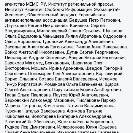
агентство МЕМО. РУ, Институт региональной прессы,
Институт Развития Свободы Информации, Экозащита!-
Женсовет, Общественный вердикт, Евразийская
антимонопольная ассоциация, Бедушев Петр Петрович,
Дзугкоева Регина Николаевна, Кривенко Сергей
Владимирович, Милославский Павел Юрьевич, Шнырова
Ольга Вадимовна, Чанышева Лилия Айратовна, Сидорович
Ольга Борисовна, Туровский Александр Алексеевич,
Васильева Анастасия Евгеньевна, Ривина Анна Валерьевна,
Бойко Анатолий Николаевич, Дугин Сергей Георгиевич,
Пивоваров Андрей Сергеевич, Аверин Виталий Евгеньевич,
Барахоев Магомед Бекханович, Шарипков Олег
Викторович, Мошель Ирина Ароновна, Шведов Григорий
Сергеевич, Пономарев Лев Александрович, Каргалицкий
Борис Юльевич, Созаев Валерий Валерьевич, Исламов
Тимур Рифгатович, Романова Ольга Евгеньевна, Щаров
Сергей Алексадрович, Цирульников Борис Альбертович,
Гасан Ольга Павловна, Паутов Юрий Анатольевич,
Верховский Александр Маркович, Пислакова-Паркер
Марина Петровна, Кочеткова Татьяна Владимировна,
Чуркина Наталья Валерьевна, Акимова Татьяна
Николаевна, Золотарева Екатерина Александровна,
Рачинский Ян Збигневич, Жемкова Елена Борисовна,
Гудков Лев Дмитриевич, Илларионова Юлия Юрьевна,
Саранг Анна Васильевна, Захарова Светлана Сергеевна,