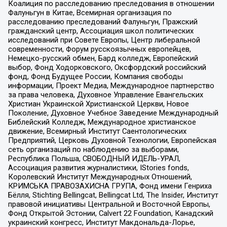
Коалиция по расследованию преследования в отношении
Фалуньгун в Китае, Всемирная организация по
расследованию преследований Фалуньгун, Пражский
гражданский центр, Ассоциация школ политических
исследований при Совете Европы, Центр либеральной
современности, Форум русскоязычных европейцев,
Немецко-русский обмен, Бард колледж, Европейский
выбор, Фонд Ходорковского, Оксфордский российский
фонд, Фонд Будущее России, Компания свободы
информации, Проект Медиа, Международное партнерство
за права человека, Духовное Управление Евангельских
Христиан Украинской Христианской Церкви, Новое
Поколение, Духовное Учебное Заведение Международный
Библейский Колледж, Международное христианское
движение, Всемирный Институт Саентологических
Предприятий, Церковь Духовной Технологии, Европейская
сеть организаций по наблюдению за выборами,
Республика Польша, СВОБОДНЫЙ ИДЕЛЬ-УРАЛ,
Ассоциация развития журналистики, IStories fonds,
Королевский Институт Международных Отношений,
КРИМСЬКА ПРАВОЗАХИСНА ГРУПА, Фонд имени Генриха
Бёлля, Stichting Bellingcat, Bellingcat Ltd, The Insider, Институт
правовой инициативы Центральной и Восточной Европы,
Фонд Открытой Эстонии, Calvert 22 Foundation, Канадский
украинский конгресс, Институт Макдональда-Лорье,