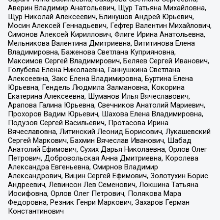
Аверин Владимир Анатольевич, Щур Татьяна Михайловна,
Щур Николай Алексеевич, Блинушов Андрей Юрьевич,
Мосин Алексей Геннадьевич, Гефтер Валентин Михайлович,
Симонов Алексей Кириллович, Флиге Ирина Анатольевна,
Мельникова Валентина Дмитриевна, Вититинова Елена
Владимировна, Баженова Светлана Куприяновна,
Максимов Сергей Владимирович, Беляев Сергей Иванович,
Голубева Елена Николаевна, Ганнушкина Светлана
Алексеевна, Закс Елена Владимировна, Буртина Елена
Юрьевна, Гендель Людмила Залмановна, Кокорина
Екатерина Алексеевна, Шуманов Илья Вячеславович,
Арапова Галина Юрьевна, Свечников Анатолий Мариевич,
Прохоров Вадим Юрьевич, Шахова Елена Владимировна,
Подузов Сергей Васильевич, Протасова Ирина
Вячеславовна, Литинский Леонид Борисович, Лукашевский
Сергей Маркович, Бахмин Вячеслав Иванович, Шабад
Анатолий Ефимович, Сухих Дарья Николаевна, Орлов Олег
Петрович, Добровольская Анна Дмитриевна, Королева
Александра Евгеньевна, Смирнов Владимир
Александрович, Вицин Сергей Ефимович, Золотухин Борис
Андреевич, Левинсон Лев Семенович, Локшина Татьяна
Иосифовна, Орлов Олег Петрович, Полякова Мара
Федоровна, Резник Генри Маркович, Захаров Герман
Константинович