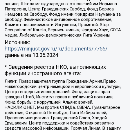
альянс, Школа международных отношений им Нормана
Патерсона, Центр Гражданских Свобод, Фонд Бориса
Немцова за Свободу, Фонд имени Фридриха Науманна за
свободу, Феминистское антивоенное сопротивление,
Комитет независимости Ингушетии, Прометей, Stop
Occupation of Karelia, Вернись живым, Фридом Хаус, СОТА
медиа, Либерально-демократическая Лига Украины
Источник:
https://minjust.gov.ru/ru/documents/7756/
данные на
13.05.2024
* Сведения реестра НКО, выполняющих
функции иностранного агента:
Лилит, Правозащитная группа Гражданин.Армия.Право,
Нижегородский центр немецкой и европейской культуры,
Центр гендерных исследований, Фонд защиты прав
граждан Штаб, Институт права и публичной политики,
Фонд борьбы с коррупцией, Альянс врачей,
НАСИЛИЮ.НЕТ, Мы против СПИДа, СВЕЧА, Гуманитарное
действие, Открытый Петербург, Лига Избирателей,
Правовая инициатива, Гражданский Союз, Хасдей
Ерушалаим, Центр поддержки и содействия развитию
средств массовой информации, Горячая Линия, В защиту