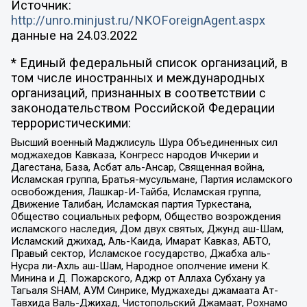
Источник:
http://unro.minjust.ru/NKOForeignAgent.aspx
данные на
24.03.2022
* Единый федеральный список организаций, в
том числе иностранных и международных
организаций, признанных в соответствии с
законодательством Российской Федерации
террористическими:
Высший военный Маджлисуль Шура Объединенных сил
моджахедов Кавказа, Конгресс народов Ичкерии и
Дагестана, База, Асбат аль-Ансар, Священная война,
Исламская группа, Братья-мусульмане, Партия исламского
освобождения, Лашкар-И-Тайба, Исламская группа,
Движение Талибан, Исламская партия Туркестана,
Общество социальных реформ, Общество возрождения
исламского наследия, Дом двух святых, Джунд аш-Шам,
Исламский джихад, Аль-Каида, Имарат Кавказ, АБТО,
Правый сектор, Исламское государство, Джабха аль-
Нусра ли-Ахль аш-Шам, Народное ополчение имени К.
Минина и Д. Пожарского, Аджр от Аллаха Субхану уа
Тагьаля SHAM, АУМ Синрике, Муджахеды джамаата Ат-
Тавхида Валь-Джихад, Чистопольский Джамаат, Рохнамо