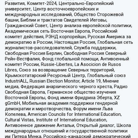
Развития, Комитет-2024, Центрально-Европейский
университет, Центр восточноевропейских и
международных исследований, Общество Сторожевой
башни, Библии и трактатов Свидетелей Иеговы,
Гражданский Совет, Центр анализа европейской политики,
Академическая сеть Восточная Европа, Российский
комитет действия, РЭНД корпорейшн, Русская Америка за
демократию в России, Настоящая Россия, Глобальная сеть
журналистов-расследователей, Служба поддержки,
Свободная Россия Берлин, Свободная Россия Северный
Рейн-Вестфалия, Фонд глобальной помощи, Антивоенный
комитет России, Russie-Libertes, La Asocicion de Rusos
Libres, Союз за возвращение Северных территорий,
Крымскотатарский Ресурсный Центр, Глобальный союз
IndustriALL, Russian Election Monitor, Article 19, Мнение
медиа, Федерация анархического черного креста, Радио
Свободная Европа, Германское общество изучения
Восточной Европы, Фонд имени Фридриха Эберта, XZ
gGmbH, Мобильная академия поддержки гендерной
демократии и миротворчества, Форум имени Льва
Копелева, American Councils for International Education,
Cultural Vistas, Institute of International Education,
Антивоенное движение Антальи, Открытый диалог, Школа
международных отношений и государственной политики
им Питера Мунка, Российско-канадский демократический