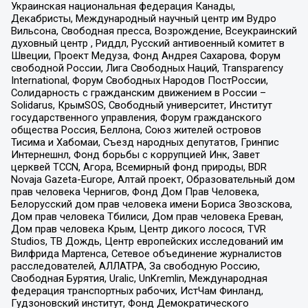
Украинская национальная федерация Канады,
Декабристы, Международный научный центр им Вудро
Вильсона, Свободная пресса, Возрождение, Всеукраинский
духовный центр , Риддл, Русский антивоенный комитет в
Швеции, Проект Медуза, Фонд Андрея Сахарова, Форум
свободной России, Лига Свободных Наций, Transparеncy
International, Форум Свободных Народов ПостРоссии,
Солидарность с гражданским движением в России –
Solidarus, КрымSOS, Свободный университет, Институт
государственного управления, Форум гражданского
общества Россия, Беллона, Союз жителей островов
Тисима и Хабомаи, Съезд народных депутатов, Гринпис
Интернешнл, Фонд борьбы с коррупцией Инк, Завет
церквей TCCN, Агора, Всемирный фонд природы, BDR
Novaja Gazeta-Europe, Алтай проект, Образовательный дом
прав человека Чернигов, Фонд Дом Прав Человека,
Белорусский дом прав человека имени Бориса Звозскова,
Дом прав человека Тбилиси, Дом прав человека Ереван,
Дом прав человека Крым, Центр дикого лосося, TVR
Studios, ТВ Дождь, Центр европейских исследований им
Вилфрида Мартенса, Сетевое объединение журналистов
расследователей, АЛЛАТРА, За свободную Россию,
Свободная Бурятия, Uralic, UnKremlin, Международная
федерация транспортных рабочих, ИстЧам Финланд,
Гудзоновский институт, Фонд Демократического