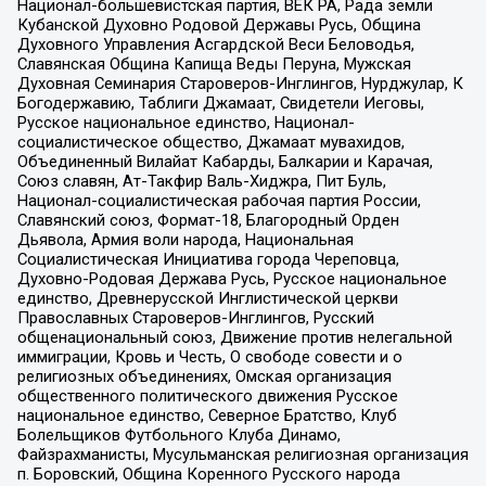
Национал-большевистская партия, ВЕК РА, Рада земли
Кубанской Духовно Родовой Державы Русь, Община
Духовного Управления Асгардской Веси Беловодья,
Славянская Община Капища Веды Перуна, Мужская
Духовная Семинария Староверов-Инглингов, Нурджулар, К
Богодержавию, Таблиги Джамаат, Свидетели Иеговы,
Русское национальное единство, Национал-
социалистическое общество, Джамаат мувахидов,
Объединенный Вилайат Кабарды, Балкарии и Карачая,
Союз славян, Ат-Такфир Валь-Хиджра, Пит Буль,
Национал-социалистическая рабочая партия России,
Славянский союз, Формат-18, Благородный Орден
Дьявола, Армия воли народа, Национальная
Социалистическая Инициатива города Череповца,
Духовно-Родовая Держава Русь, Русское национальное
единство, Древнерусской Инглистической церкви
Православных Староверов-Инглингов, Русский
общенациональный союз, Движение против нелегальной
иммиграции, Кровь и Честь, О свободе совести и о
религиозных объединениях, Омская организация
общественного политического движения Русское
национальное единство, Северное Братство, Клуб
Болельщиков Футбольного Клуба Динамо,
Файзрахманисты, Мусульманская религиозная организация
п. Боровский, Община Коренного Русского народа