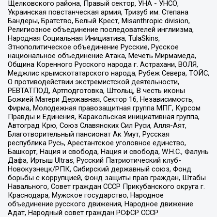
Щелковского района, Правый сектор, УНА - УНСО,
Украинская повстанческая армия, Тризуб им. Степана
Бандеры, Братство, Белый Крест, Misanthropic division,
Религиозное объединение последователей инглиизма,
Народная Социальная Инициатива, TulaSkins,
Этнополитическое объединение Русские, Русское
национальное объединение Атака, Мечеть Мирмамеда,
Община Коренного Русского народа г. Астрахани, ВОЛЯ,
Меджлис крымскотатарского народа, Рубеж Севера, ТОЙС,
О противодействии экстремистской деятельности,
РЕВТАТПОД, Артподготовка, Штольц, В честь иконы
Божией Матери Державная, Сектор 16, Независимость,
Фирма, Молодежная правозащитная группа МПГ, Курсом
Правды и Единения, Каракольская инициативная группа,
Автоград Крю, Союз Славянских Сил Руси, Алля-Аят,
Благотворительный пансионат Ак Умут, Русская
республика Русь, Арестантское уголовное единство,
Башкорт, Нация и свобода, Нация и свобода, W.H.С., Фалунь
Дафа, Иртыш Ultras, Русский Патриотический клуб-
Новокузнецк/РПК, Сибирский державный союз, Фонд
борьбы с коррупцией, Фонд защиты прав граждан, Штабы
Навального, Совет граждан СССР Прикубанского округа г.
Краснодара, Мужское государство, Народное
объединение русского движения, Народное движение
Адат, Народный совет граждан РСФСР СССР