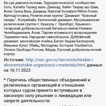
ба суи давлати исломи, Террористическое сообщество
Сеть, Катиба Таухид валь-Джихад, Хайят Тахрир аш-Шам,
Ахлю Сунна Валь Джамаа, National Socialism/White Power,
Артподготовка, Религиозная группа “Джамаат “Красный
пахарь”, Колумбайн, Хатлонский джамаат, Мусульманская
религиозная группа п. Кушкуль г. Оренбург, Крымско-
татарский добровольческий батальон имени Номана
Челебиджихана, Азов, Партия исламского возрождения
Таджикистана, Народная самооборона, Дуббайский
джамаат, московская ячейка, Батал-Хаджи Белхороев,
Маньяки Культ Убийц, Молодёжь Которая Улыбается,
Легион Свобода России, Айдар, Русский добровольческий
корпус
Источник:
http://nac.gov.ru/terroristicheskie-i-
ekstremistskie-organizacii-i-materialy.html
данные
на
16.11.2023
* Перечень общественных объединений и
религиозных организаций в отношении
которых судом принято вступившее в
законную силу решение о ликвидации или
запрете деятельности: