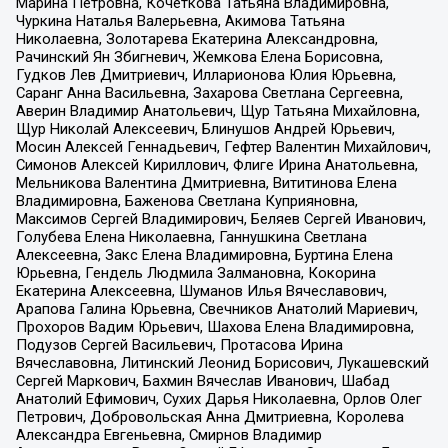
Марина Петровна, Кочеткова Татьяна Владимировна,
Чуркина Наталья Валерьевна, Акимова Татьяна
Николаевна, Золотарева Екатерина Александровна,
Рачинский Ян Збигневич, Жемкова Елена Борисовна,
Гудков Лев Дмитриевич, Илларионова Юлия Юрьевна,
Саранг Анна Васильевна, Захарова Светлана Сергеевна,
Аверин Владимир Анатольевич, Щур Татьяна Михайловна,
Щур Николай Алексеевич, Блинушов Андрей Юрьевич,
Мосин Алексей Геннадьевич, Гефтер Валентин Михайлович,
Симонов Алексей Кириллович, Флиге Ирина Анатольевна,
Мельникова Валентина Дмитриевна, Вититинова Елена
Владимировна, Баженова Светлана Куприяновна,
Максимов Сергей Владимирович, Беляев Сергей Иванович,
Голубева Елена Николаевна, Ганнушкина Светлана
Алексеевна, Закс Елена Владимировна, Буртина Елена
Юрьевна, Гендель Людмила Залмановна, Кокорина
Екатерина Алексеевна, Шуманов Илья Вячеславович,
Арапова Галина Юрьевна, Свечников Анатолий Мариевич,
Прохоров Вадим Юрьевич, Шахова Елена Владимировна,
Подузов Сергей Васильевич, Протасова Ирина
Вячеславовна, Литинский Леонид Борисович, Лукашевский
Сергей Маркович, Бахмин Вячеслав Иванович, Шабад
Анатолий Ефимович, Сухих Дарья Николаевна, Орлов Олег
Петрович, Добровольская Анна Дмитриевна, Королева
Александра Евгеньевна, Смирнов Владимир