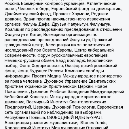
Россия, Всемирный конгресс украинцев, Атлантический
совет, Человек в беде, Европейский фонд за демократию,
Джеймстаунский фонд, Прожект Хармони, Родники
дракона, Врачи против насильственного извлечения
органов, Фалунь Дафа, Друзья Фалуньгун, Фалуньгун,
Коалиция по расследованию преследования в отношении
Фалуньгун в Китае, Всемирная организация по
расследованию преследований Фалуньгун, Пражский
гражданский центр, Ассоциация школ политических
исследований при Совете Европы, Центр либеральной
современности, Форум русскоязычных европейцев,
Немецко-русский обмен, Бард колледж, Европейский
выбор, Фонд Ходорковского, Оксфордский российский
фонд, Фонд Будущее России, Компания свободы
информации, Проект Медиа, Международное партнерство
за права человека, Духовное Управление Евангельских
Христиан Украинской Христианской Церкви, Новое
Поколение, Духовное Учебное Заведение Международный
Библейский Колледж, Международное христианское
движение, Всемирный Институт Саентологических
Предприятий, Церковь Духовной Технологии, Европейская
сеть организаций по наблюдению за выборами,
Республика Польша, СВОБОДНЫЙ ИДЕЛЬ-УРАЛ,
Ассоциация развития журналистики, IStories fonds,
Королевский Институт Международных Отношений,