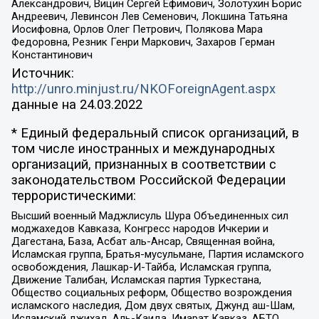
Александрович, Вицин Сергей Ефимович, Золотухин Борис
Андреевич, Левинсон Лев Семенович, Локшина Татьяна
Иосифовна, Орлов Олег Петрович, Полякова Мара
Федоровна, Резник Генри Маркович, Захаров Герман
Константинович
Источник:
http://unro.minjust.ru/NKOForeignAgent.aspx
данные на
24.03.2022
* Единый федеральный список организаций, в
том числе иностранных и международных
организаций, признанных в соответствии с
законодательством Российской Федерации
террористическими:
Высший военный Маджлисуль Шура Объединенных сил
моджахедов Кавказа, Конгресс народов Ичкерии и
Дагестана, База, Асбат аль-Ансар, Священная война,
Исламская группа, Братья-мусульмане, Партия исламского
освобождения, Лашкар-И-Тайба, Исламская группа,
Движение Талибан, Исламская партия Туркестана,
Общество социальных реформ, Общество возрождения
исламского наследия, Дом двух святых, Джунд аш-Шам,
Исламский джихад, Аль-Каида, Имарат Кавказ, АБТО,