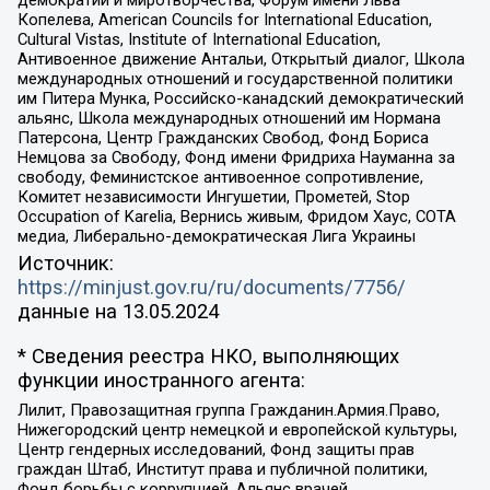
Копелева, American Councils for International Education,
Cultural Vistas, Institute of International Education,
Антивоенное движение Антальи, Открытый диалог, Школа
международных отношений и государственной политики
им Питера Мунка, Российско-канадский демократический
альянс, Школа международных отношений им Нормана
Патерсона, Центр Гражданских Свобод, Фонд Бориса
Немцова за Свободу, Фонд имени Фридриха Науманна за
свободу, Феминистское антивоенное сопротивление,
Комитет независимости Ингушетии, Прометей, Stop
Occupation of Karelia, Вернись живым, Фридом Хаус, СОТА
медиа, Либерально-демократическая Лига Украины
Источник:
https://minjust.gov.ru/ru/documents/7756/
данные на
13.05.2024
* Сведения реестра НКО, выполняющих
функции иностранного агента:
Лилит, Правозащитная группа Гражданин.Армия.Право,
Нижегородский центр немецкой и европейской культуры,
Центр гендерных исследований, Фонд защиты прав
граждан Штаб, Институт права и публичной политики,
Фонд борьбы с коррупцией, Альянс врачей,