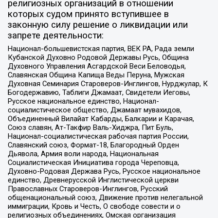
религиозных организаций в отношении
которых судом принято вступившее в
законную силу решение о ликвидации или
запрете деятельности:
Национал-большевистская партия, ВЕК РА, Рада земли
Кубанской Духовно Родовой Державы Русь, Община
Духовного Управления Асгардской Веси Беловодья,
Славянская Община Капища Веды Перуна, Мужская
Духовная Семинария Староверов-Инглингов, Нурджулар, К
Богодержавию, Таблиги Джамаат, Свидетели Иеговы,
Русское национальное единство, Национал-
социалистическое общество, Джамаат мувахидов,
Объединенный Вилайат Кабарды, Балкарии и Карачая,
Союз славян, Ат-Такфир Валь-Хиджра, Пит Буль,
Национал-социалистическая рабочая партия России,
Славянский союз, Формат-18, Благородный Орден
Дьявола, Армия воли народа, Национальная
Социалистическая Инициатива города Череповца,
Духовно-Родовая Держава Русь, Русское национальное
единство, Древнерусской Инглистической церкви
Православных Староверов-Инглингов, Русский
общенациональный союз, Движение против нелегальной
иммиграции, Кровь и Честь, О свободе совести и о
религиозных объединениях, Омская организация