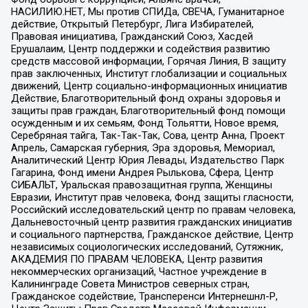
НАСИЛИЮ.НЕТ, Мы против СПИДа, СВЕЧА, Гуманитарное
действие, Открытый Петербург, Лига Избирателей,
Правовая инициатива, Гражданский Союз, Хасдей
Ерушалаим, Центр поддержки и содействия развитию
средств массовой информации, Горячая Линия, В защиту
прав заключенных, Институт глобализации и социальных
движений, Центр социально-информационных инициатив
Действие, Благотворительный фонд охраны здоровья и
защиты прав граждан, Благотворительный фонд помощи
осужденным и их семьям, Фонд Тольятти, Новое время,
Серебряная тайга, Так-Так-Так, Сова, центр Анна, Проект
Апрель, Самарская губерния, Эра здоровья, Мемориал,
Аналитический Центр Юрия Левады, Издательство Парк
Гагарина, Фонд имени Андрея Рылькова, Сфера, Центр
СИБАЛЬТ, Уральская правозащитная группа, Женщины
Евразии, Институт прав человека, Фонд защиты гласности,
Российский исследовательский центр по правам человека,
Дальневосточный центр развития гражданских инициатив
и социального партнерства, Гражданское действие, Центр
независимых социологических исследований, Сутяжник,
АКАДЕМИЯ ПО ПРАВАМ ЧЕЛОВЕКА, Центр развития
некоммерческих организаций, Частное учреждение в
Калининграде Совета Министров северных стран,
Гражданское содействие, Трансперенси Интернешнл-Р,