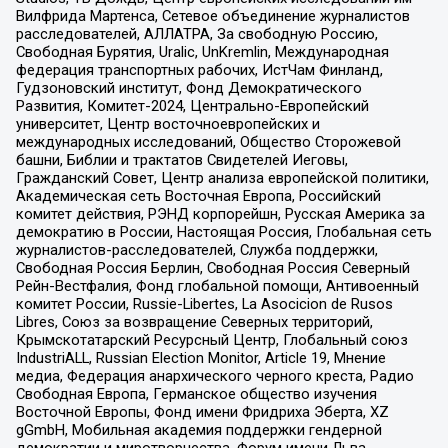
Вилфрида Мартенса, Сетевое объединение журналистов
расследователей, АЛЛАТРА, За свободную Россию,
Свободная Бурятия, Uralic, UnKremlin, Международная
федерация транспортных рабочих, ИстЧам Финланд,
Гудзоновский институт, Фонд Демократического
Развития, Комитет-2024, Центрально-Европейский
университет, Центр восточноевропейских и
международных исследований, Общество Сторожевой
башни, Библии и трактатов Свидетелей Иеговы,
Гражданский Совет, Центр анализа европейской политики,
Академическая сеть Восточная Европа, Российский
комитет действия, РЭНД корпорейшн, Русская Америка за
демократию в России, Настоящая Россия, Глобальная сеть
журналистов-расследователей, Служба поддержки,
Свободная Россия Берлин, Свободная Россия Северный
Рейн-Вестфалия, Фонд глобальной помощи, Антивоенный
комитет России, Russie-Libertes, La Asocicion de Rusos
Libres, Союз за возвращение Северных территорий,
Крымскотатарский Ресурсный Центр, Глобальный союз
IndustriALL, Russian Election Monitor, Article 19, Мнение
медиа, Федерация анархического черного креста, Радио
Свободная Европа, Германское общество изучения
Восточной Европы, Фонд имени Фридриха Эберта, XZ
gGmbH, Мобильная академия поддержки гендерной
демократии и миротворчества, Форум имени Льва