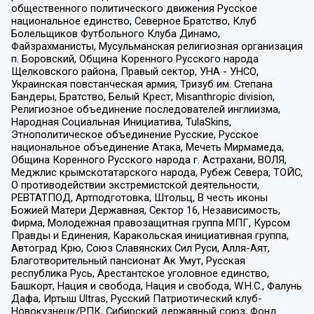
общественного политического движения Русское
национальное единство, Северное Братство, Клуб
Болельщиков Футбольного Клуба Динамо,
Файзрахманисты, Мусульманская религиозная организация
п. Боровский, Община Коренного Русского народа
Щелковского района, Правый сектор, УНА - УНСО,
Украинская повстанческая армия, Тризуб им. Степана
Бандеры, Братство, Белый Крест, Misanthropic division,
Религиозное объединение последователей инглиизма,
Народная Социальная Инициатива, TulaSkins,
Этнополитическое объединение Русские, Русское
национальное объединение Атака, Мечеть Мирмамеда,
Община Коренного Русского народа г. Астрахани, ВОЛЯ,
Меджлис крымскотатарского народа, Рубеж Севера, ТОЙС,
О противодействии экстремистской деятельности,
РЕВТАТПОД, Артподготовка, Штольц, В честь иконы
Божией Матери Державная, Сектор 16, Независимость,
Фирма, Молодежная правозащитная группа МПГ, Курсом
Правды и Единения, Каракольская инициативная группа,
Автоград Крю, Союз Славянских Сил Руси, Алля-Аят,
Благотворительный пансионат Ак Умут, Русская
республика Русь, Арестантское уголовное единство,
Башкорт, Нация и свобода, Нация и свобода, W.H.С., Фалунь
Дафа, Иртыш Ultras, Русский Патриотический клуб-
Новокузнецк/РПК, Сибирский державный союз, Фонд