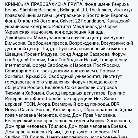
КРИМСЬКА ПРАВОЗАХИСНА ГРУПА, Фонд имени Генриха
Бёлля, Stichting Bellingcat, Bellingcat Ltd, The Insider, Институт
правовой инициативы Центральной и Восточной Европы,
Фонд Открытой Эстонии, Calvert 22 Foundation, Канадский
украинский конгресс, Институт Макдональда-Лорье,
Украинская национальная федерация Канады,
Декабристы, Международный научный центр им Вудро
Вильсона, Свободная пресса, Возрождение, Всеукраинский
духовный центр , Риддл, Русский антивоенный комитет в
Швеции, Проект Медуза, Фонд Андрея Сахарова, Форум
свободной России, Лига Свободных Наций, Transparеncy
International, Форум Свободных Народов ПостРоссии,
Солидарность с гражданским движением в России –
Solidarus, КрымSOS, Свободный университет, Институт
государственного управления, Форум гражданского
общества Россия, Беллона, Союз жителей островов
Тисима и Хабомаи, Съезд народных депутатов, Гринпис
Интернешнл, Фонд борьбы с коррупцией Инк, Завет
церквей TCCN, Агора, Всемирный фонд природы, BDR
Novaja Gazeta-Europe, Алтай проект, Образовательный дом
прав человека Чернигов, Фонд Дом Прав Человека,
Белорусский дом прав человека имени Бориса Звозскова,
Дом прав человека Тбилиси, Дом прав человека Ереван,
Дом прав человека Крым, Центр дикого лосося, TVR
Studios, ТВ Дождь, Центр европейских исследований им