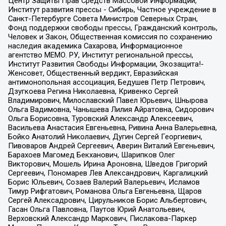
Центр Защиты Прав Средств Массовой Информации,
Институт развития прессы - Сибирь, Частное учреждение в
Санкт-Петербурге Совета Министров Северных Стран,
Фонд поддержки свободы прессы, Гражданский контроль,
Человек и Закон, Общественная комиссия по сохранению
наследия академика Сахарова, Информационное
агентство МЕМО. РУ, Институт региональной прессы,
Институт Развития Свободы Информации, Экозащита!-
Женсовет, Общественный вердикт, Евразийская
антимонопольная ассоциация, Бедушев Петр Петрович,
Дзугкоева Регина Николаевна, Кривенко Сергей
Владимирович, Милославский Павел Юрьевич, Шнырова
Ольга Вадимовна, Чанышева Лилия Айратовна, Сидорович
Ольга Борисовна, Туровский Александр Алексеевич,
Васильева Анастасия Евгеньевна, Ривина Анна Валерьевна,
Бойко Анатолий Николаевич, Дугин Сергей Георгиевич,
Пивоваров Андрей Сергеевич, Аверин Виталий Евгеньевич,
Барахоев Магомед Бекханович, Шарипков Олег
Викторович, Мошель Ирина Ароновна, Шведов Григорий
Сергеевич, Пономарев Лев Александрович, Каргалицкий
Борис Юльевич, Созаев Валерий Валерьевич, Исламов
Тимур Рифгатович, Романова Ольга Евгеньевна, Щаров
Сергей Алексадрович, Цирульников Борис Альбертович,
Гасан Ольга Павловна, Паутов Юрий Анатольевич,
Верховский Александр Маркович, Пислакова-Паркер