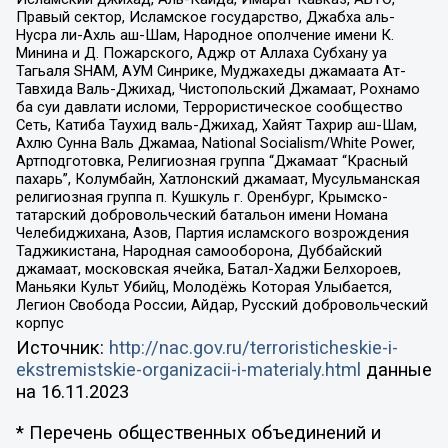
Правый сектор, Исламское государство, Джабха аль-
Нусра ли-Ахль аш-Шам, Народное ополчение имени К.
Минина и Д. Пожарского, Аджр от Аллаха Субхану уа
Тагьаля SHAM, АУМ Синрике, Муджахеды джамаата Ат-
Тавхида Валь-Джихад, Чистопольский Джамаат, Рохнамо
ба суи давлати исломи, Террористическое сообщество
Сеть, Катиба Таухид валь-Джихад, Хайят Тахрир аш-Шам,
Ахлю Сунна Валь Джамаа, National Socialism/White Power,
Артподготовка, Религиозная группа “Джамаат “Красный
пахарь”, Колумбайн, Хатлонский джамаат, Мусульманская
религиозная группа п. Кушкуль г. Оренбург, Крымско-
татарский добровольческий батальон имени Номана
Челебиджихана, Азов, Партия исламского возрождения
Таджикистана, Народная самооборона, Дуббайский
джамаат, московская ячейка, Батал-Хаджи Белхороев,
Маньяки Культ Убийц, Молодёжь Которая Улыбается,
Легион Свобода России, Айдар, Русский добровольческий
корпус
Источник:
http://nac.gov.ru/terroristicheskie-i-
ekstremistskie-organizacii-i-materialy.html
данные
на
16.11.2023
* Перечень общественных объединений и