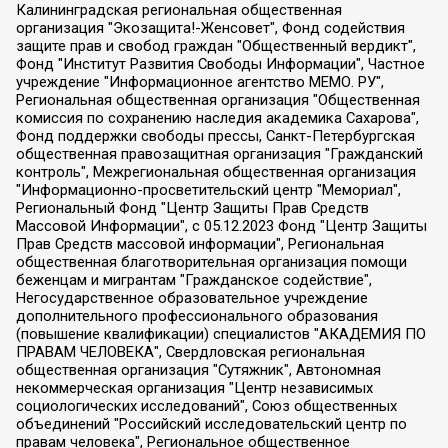
Калининградская региональная общественная организация "Экозащита!-Женсовет", Фонд содействия защите прав и свобод граждан "Общественный вердикт", Фонд "Институт Развития Свободы Информации", Частное учреждение "Информационное агентство МЕМО. РУ", Региональная общественная организация "Общественная комиссия по сохранению наследия академика Сахарова", Фонд поддержки свободы прессы, Санкт-Петербургская общественная правозащитная организация "Гражданский контроль", Межрегиональная общественная организация "Информационно-просветительский центр "Мемориал", Региональный Фонд "Центр Защиты Прав Средств Массовой Информации", с 05.12.2023 Фонд "Центр Защиты Прав Средств массовой информации", Региональная общественная благотворительная организация помощи беженцам и мигрантам "Гражданское содействие", Негосударственное образовательное учреждение дополнительного профессионального образования (повышение квалификации) специалистов "АКАДЕМИЯ ПО ПРАВАМ ЧЕЛОВЕКА", Свердловская региональная общественная организация "Сутяжник", Автономная некоммерческая организация "Центр независимых социологических исследований", Союз общественных объединений "Российский исследовательский центр по правам человека", Региональное общественное учреждение научно-информационный центр "МЕМОРИАЛ", Некоммерческая организация "Фонд защиты гласности", Автономная некоммерческая организация "Институт прав человека", Городская общественная организация "Екатеринбургское общество "МЕМОРИАЛ", Городская общественная организация "Рязанское историко-просветительское и правозащитное общество "Мемориал" (Рязанский Мемориал), Челябинский региональный орган общественной самодеятельности – женское общественное объединение "Женщины Евразии", Челябинский региональный орган общественной самодеятельности "Уральская правозащитная группа", Фонд содействия защите здоровья и социальной справедливости имени Андрея Рылькова, Автономная Некоммерческая Организация "Аналитический Центр Юрия Левады", Автономная некоммерческая организация социальной поддержки населения "Проект Апрель", Региональная общественная организация помощи женщинам и детям, находящимся в кризисной ситуации "Информационно-методический центр "Анна", Фонд содействия развитию массовых коммуникаций и правовому просвещению "Так-так-Так", Фонд содействия устойчивому развитию "Серебряная тайга", Свердловский региональный общественный фонд социальных проектов "Новое время", "Idel.Реалии", Кавказ.Реалии, Крым.Реалии, Телеканал Настоящее Время, Татаро-башкирская служба Радио Свобода (Azatliq Radiosi), Радио Свободная Европа/Радио Свобода (PCE/PC), "Сибирь.Реалии", "Фактограф", Благотворительный фонд помощи осужденным и их семьям, Автономная некоммерческая организация "Институт глобализации и социальных движений", Фонд "В защиту прав заключенных", Частное учреждение "Центр поддержки и содействия развитию средств массовой информации", Пензенский региональный общественный благотворительный фонд "Гражданский союз", "Север.Реалии", Некоммерческая организация Фонд "Правовая инициатива", Общество с ограниченной ответственностью "Радио Свободная Европа/Радио Свобода", Чешское информационное агентство "MEDIUM-ORIENT", Красноярская региональная общественная организация "Мы против СПИДа", Камалягин Денис Николаевич, Маркелов Сергей Евгеньевич, Пономарев Лев Александрович, Савицкая Людмила Алексеевна, Автономная некоммерческая организация "Центр по работе с проблемой насилия "НАСИЛИЮ.НЕТ", Межрегиональный профессиональный союз работников здравоохранения "Альянс врачей", Юридическое лицо, зарегистрированное в Латвийской Республике, SIA "Medusa Project" (регистрационный номер 40103797863, дата регистрации 10.06.2014), Некоммерческая организация "Фонд по борьбе с коррупцией", Автономная некоммерческая организация "Институт права и публичной политики", Баданин Роман Сергеевич, Гликин Максим Александрович, Железнова Мария Михайловна, Лукьянова Юлия Сергеевна, Маетная Елизавета Витальевна, Маняхин Петр Борисович, Чуракова Ольга Владимировна, Ярош Юлия Петровна, Юридическое лицо "The Insider SIA", зарегистрированное в Риге, Латвийская Республика (дата регистрации 26.06.2015), являющееся администратором доменного имени интернет-издания "The Insider SIA", https://theins.ru, Постернак Алексей Евгеньевич, Рубин Михаил Аркадьевич, Анин Роман Александрович, Юридическое лицо Istories fonds, зарегистрированное в Латвийской Республике (регистрационный номер 50008295751, дата регистрации 24.02.2020), Великовский Дмитрий Александрович, Долинина Ирина Николаевна, Мароховская Алеся Алексеевна, Шлейнов Роман Юрьевич, Шмагун Олеся Валентиновна, Общество с ограниченной ответственностью "Альтаир 2021", Общество с ограниченной ответственностью "Вега 2021", Общество с ограниченной ответственностью "Главный редактор 2021", Общество с ограниченной ответственностью "Ромашки монолит", Важенков Артем Валерьевич, Ивановская областная общественная организация "Центр гендерных исследований", Гурман Юрий Альбертович, Медиапроект "ОВД-Инфо", Егоров Владимир Владимирович, Жилинский Владимир Александрович, Общество с ограниченной ответственностью "ЗП", Иванова София Юрьевна, Карезина Инна Павловна, Кильтау Екатерина Викторовна, Петров Алексей Викторович, Пискунов Сергей Евгеньевич, Смирнов Сергей Сергеевич, Тихонов Михаил Сергеевич, Общество с ограниченной ответственностью "ЖУРНАЛИСТ-ИНОСТРАННЫЙ АГЕНТ", Арапова Галина Юрьевна, Вольтская Татьяна Анатольевна, Американская компания "Mason G.E.S. Anonymous Foundation" (США), являющаяся владельцем интернет-издания https://mnews.world/, Компания "Stichting Bellingcat", зарегистрированная в Нидерландах (дата регистрации 11.07.2018), Захаров Андрей Вячеславович, Клепиковская Екатерина Дмитриевна, Общество с ограниченной ответственностью "МЕМО", Перл Роман Александрович, Симонов Евгений Алексеевич, Соловьева Елена Анатольевна, Сотников Даниил Владимирович, Сурначева Елизавета Дмитриевна, Автономная некоммерческая организация по защите прав человека и информированию населения "Якутия – Наше Мнение", Общество с ограниченной ответственностью "Москоу диджитал медиа", с 26.01.2023 Общество с ограниченной ответственностью "Чайка Белые сады", Ветошкина Валерия Валерьевна, Заговора Максим Александрович, Межрегиональное общественное движение "Российская ЛГБТ - сеть", Оленичев Максим Владимирович, Павлов Иван Юрьевич, Скворцова Елена Сергеевна, Общество с ограниченной ответственностью "Как бы инагент", Кочетков Игорь Викторович, Общество с ограниченной ответственностью "Честные выборы", Еланчик Олег Александрович, Общество с ограниченной ответственностью "Нобелевский призыв", Гималова Регина Эмилевна, Григорьев Андрей Валерьевич, Григорьева Алина Александровна, Ассоциация по содействию защите прав призывников, альтернативнослужащих и военнослужащих "Правозащитная группа "Гражданин.Армия.Право", Хисамова Регина Фаритовна, Автономная некоммерческая организация по реализации социально-правовых программ "Лилит", Дальневосточное общественное движение "Маяк", Санкт-Петербургская ЛГБТ-инициативная группа "Выход", Инициативная группа ЛГБТ+ "Реверс", Алексеев Андрей Викторович, Бекбулатова Таисия Львовна, Беляев Иван Михайлович, Владыкина Елена Сергеевна, Гельман Марат Александрович, Никульшина Вероника Юрьевна, Толоконникова Надежда Андреевна, Шендерович Виктор Анатольевич, Общество с ограниченной ответственностью "Данное сообщение", Общество с ограниченной ответственностью Издательский дом "Новая глава", Айнбиндер Александра Александровна, Московский комьюнити-центр для ЛГБТ+инициатив, Благотворительный фонд развития филантропии, Deutsche Welle (Германия, Kurt-Schumacher-Strasse 3, 53113 Bonn), Борзунова Мария Михайловна, Воробьев Виктор Викторович, Голубева Анна Львовна, Константинова Алла Михайловна, Малкова Ирина Владимировна, Мурадов Мурад Абдулгалимович, Осетинская Елизавета Николаевна, Понасенков Евгений Николаевич, Ганапольский Матвей Юрьевич, Киселев Евгений Алексеевич, Борухович Ирина Григорьевна, Дремин Иван Тимофеевич, Дубровский Дмитрий Викторович, Красноярская региональная общественная организация поддержки и развития альтернативных образовательных технологий и межкультурных коммуникаций "ИНТЕРРА", Маяковская Екатерина Алексеевна, Фейгин Марк Захарович, Филимонов Андрей Викторович, Дзугкоева Регина Николаевна, Доброхотов Роман Александрович, Дудь Юрий Александрович, Елкин Сергей Владимирович, Кругликов Кирилл Игоревич, Сабунаева Мария Леонидовна, Семенов Алексей Владимирович, Шаинян Карен Багратович, Шульман Екатерина Михайловна, Асафьев Артур Валерьевич, Вахштайн Виктор Семенович, Венедиктов Алексей Алексеевич, Лушникова Екатерина Евгеньевна, Волков Леонид Михайлович, Невзоров Александр Глебович, Пархоменко Сергей Борисович, Сироткин Ярослав Николаевич, Кара-Мурза Владимир Владимирович, Баранова Наталья Владимировна, Гозман Леонид Яковлевич, Кагарлицкий Борис Юльевич, Климарев Михаил Валерьевич, Милов Владимир Станиславович, Автономная некоммерческая организация Краснодарский центр современного искусства "Типография", Моргенштерн Алишер Тагирович, Соболь Любовь Эдуардовна, Общество с ограниченной ответственностью "ЛИЗА НОРМ", Каспаров Гарри Кимович, Ходорковский Михаил Борисович, Общество с ограниченной ответственностью "Апрельские тезисы", Данилович Ирина Брониславовна, Кашин Олег Владимирович, Петров Николай Владимирович, Пивоваров Алексей Владимирович, Соколов Михаил Владимирович, Цветкова Юлия Владимировна, Чичваркин Евгений Александрович, Комитет против пыток/Команда против пыток, Общество с ограниченной ответственностью "Первый научный", Общество с ограниченной ответственностью "Вертолет и ко", Белоцерковская Вероника Борисовна, Кац Максим Евгеньевич, Лазарева Татьяна Юрьевна, Шаведдинов Руслан Табризович, Яшин Илья Валерьевич, Общество с ограниченной ответственностью "Иноагент ААВ", Алешковский Дмитрий Петрович, Альбац Евгения Марковна, Быков Дмитрий Львович, Галямина Юлия Евгеньевна, Лойко Сергей Леонидович, Мартынов Кирилл Константинович, Медведев Сергей Александрович, Крашенинников Федор Геннадиевич, Гордеева Катерина Вл