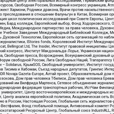
родный центр электоральных исследований, Германский фонд
рсов, Свободная Россия, Всемирный конгресс украинцев, Атла
ект Хармони, Родники дракона, Врачи против насильственного
ию преследования в отношении Фалуньгун в Китае, Всемирная о
ация школ политических исследований при Совете Европы, Цен
мен, Бард колледж, Европейский выбор, Фонд Ходорковского,
едиа, Международное партнерство за права человека, Духовно
ое Учебное Заведение Международный Библейский Колледж, М
ь Духовной Технологии, Европейская сеть организаций по наб
урналистики, IStories fonds, Королевский Институт Между
gcat, Bellingcat Ltd, The Insider, Институт правовой инициатив
инский конгресс, Институт Макдональда-Лорье, Украинская нац
, Свободная пресса, Возрождение, Всеукраинский духовный цен
орум свободной России, Лига Свободных Наций, Transparеncy I
– Solidarus, КрымSOS, Свободный университет, Институт госу
в Тисима и Хабомаи, Съезд народных депутатов, Гринпис Инте
DR Novaja Gazeta-Europe, Алтай проект, Образовательный дом 
зскова, Дом прав человека Тбилиси, Дом прав человека Ерева
едований им Вилфрида Мартенса, Сетевое объединение журнали
Международная федерация транспортных рабочих, ИстЧам Финлан
й университет, Центр восточноевропейских и международных и
, Центр анализа европейской политики, Академическая сеть Во
ю в России, Настоящая Россия, Глобальная сеть журналистов
естфалия, Фонд глобальной помощи, Антивоенный комитет России,
татарский Ресурсный Центр, Глобальный союз IndustriALL, Russi