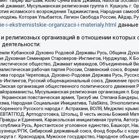
ят Тахрир аш-Шам, Ахлю Сунна Валь Джамаа, National Socialism
ий джамаат, Мусульманская религиозная группа п. Кушкуль г. 
ртия исламского возрождения Таджикистана, Народная самооб
олодёжь Которая Улыбается, Легион Свобода России, Айдар, Р
ie-i-ekstremistskie-organizacii-i-materialy.html
данные
и религиозных организаций в отношении которых 
 деятельности:
земли Кубанской Духовно Родовой Державы Русь, Община Духо
 Духовная Семинария Староверов-Инглингов, Нурджулар, К Бо
листическое общество, Джамаат мувахидов, Объединенный Вил
иалистическая рабочая партия России, Славянский союз, Форма
ива города Череповца, Духовно-Родовая Держава Русь, Русск
-Инглингов, Русский общенациональный союз, Движение против
 Омская организация общественного политического движения Р
йзрахманисты, Мусульманская религиозная организация п. Бо
краинская повстанческая армия, Тризуб им. Степана Бандеры, Бр
зма, Народная Социальная Инициатива, TulaSkins, Этнополитич
оренного Русского народа г. Астрахани, ВОЛЯ, Меджлис крымс
РЕВТАТПОД, Артподготовка, Штольц, В честь иконы Божией Мате
равды и Единения, Каракольская инициативная группа, Автогра
спублика Русь, Арестантское уголовное единство, Башкорт, Наци
окузнецк/РПК, Сибирский державный союз, Фонд борьбы с кор
округа г. Краснодара, Мужское государство, Народное объедин