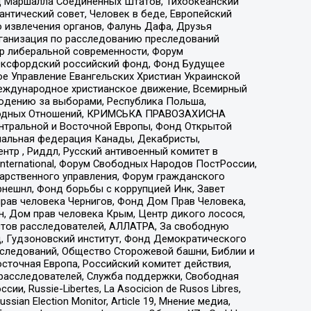
 Маршалла Соединенных Штатов, Тихоокеанский
нтический совет, Человек в беде, Европейский
 извлечения органов, Фалунь Дафа, Друзья
рганизация по расследованию преследований
тр либеральной современности, Форум
 Оксфордский российский фонд, Фонд Будущее
е Управление Евангельских Христиан Украинской
еждународное христианское движение, Всемирный
людению за выборами, Республика Польша,
народных Отношений, КРИМСЬКА ПРАВОЗАХИСНА
ы Центральной и Восточной Европы, Фонд Открытой
иональная федерация Канады, Декабристы,
тр , Риддл, Русский антивоенный комитет в
nternational, Форум Свободных Народов ПостРоссии,
дарственного управления, Форум гражданского
рнешнл, Фонд борьбы с коррупцией Инк, Завет
прав человека Чернигов, Фонд Дом Прав Человека,
н, Дом прав человека Крым, Центр дикого лосося,
стов расследователей, АЛЛАТРА, За свободную
д, Гудзоновский институт, Фонд Демократического
сследований, Общество Сторожевой башни, Библии и
сточная Европа, Российский комитет действия,
-расследователей, Служба поддержки, Свободная
 Russie-Libertes, La Asocicion de Rusos Libres,
an Election Monitor, Article 19, Мнение медиа,