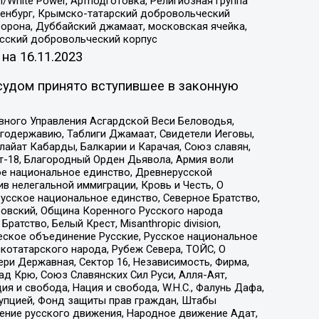
/White Power, Артподготовка, Религиозная группа
Оренбург, Крымско-татарский добровольческий
орона, Дуббайский джамаат, московская ячейка,
усский добровольческий корпус
 на
16.11.2023
судом принято вступившее в законную
вного Управления Асгардской Веси Беловодья,
годержавию, Таблиги Джамаат, Свидетели Иеговы,
айат Кабарды, Балкарии и Карачая, Союз славян,
т-18, Благородный Орден Дьявола, Армия воли
ое национальное единство, Древнерусской
 нелегальной иммиграции, Кровь и Честь, О
усское национальное единство, Северное Братство,
ровский, Община Коренного Русского народа
атство, Белый Крест, Misanthropic division,
еское объединение Русские, Русское национальное
котатарского народа, Рубеж Севера, ТОЙС, О
ри Державная, Сектор 16, Независимость, Фирма,
д Крю, Союз Славянских Сил Руси, Алля-Аят,
я и свобода, Нация и свобода, W.H.С., Фалунь Дафа,
рупцией, Фонд защиты прав граждан, Штабы
ение русского движения, Народное движение Адат,