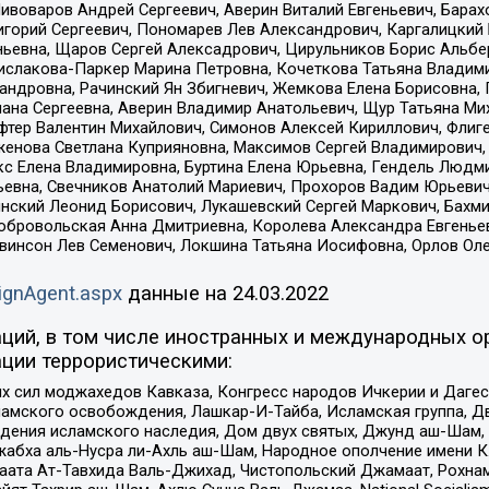
Пивоваров Андрей Сергеевич, Аверин Виталий Евгеньевич, Бара
горий Сергеевич, Пономарев Лев Александрович, Каргалицкий 
ньевна, Щаров Сергей Алексадрович, Цирульников Борис Альбер
ислакова-Паркер Марина Петровна, Кочеткова Татьяна Владими
сандровна, Рачинский Ян Збигневич, Жемкова Елена Борисовна,
лана Сергеевна, Аверин Владимир Анатольевич, Щур Татьяна М
фтер Валентин Михайлович, Симонов Алексей Кириллович, Флиг
женова Светлана Куприяновна, Максимов Сергей Владимирович, 
кс Елена Владимировна, Буртина Елена Юрьевна, Гендель Людм
евна, Свечников Анатолий Мариевич, Прохоров Вадим Юрьевич
инский Леонид Борисович, Лукашевский Сергей Маркович, Бахм
Добровольская Анна Дмитриевна, Королева Александра Евгенье
евинсон Лев Семенович, Локшина Татьяна Иосифовна, Орлов Ол
ignAgent.aspx
данные на
24.03.2022
ций, в том числе иностранных и международных ор
ции террористическими:
ил моджахедов Кавказа, Конгресс народов Ичкерии и Дагеста
ламского освобождения, Лашкар-И-Тайба, Исламская группа, Дв
ения исламского наследия, Дом двух святых, Джунд аш-Шам, 
жабха аль-Нусра ли-Ахль аш-Шам, Народное ополчение имени К.
ата Ат-Тавхида Валь-Джихад, Чистопольский Джамаат, Рохнам