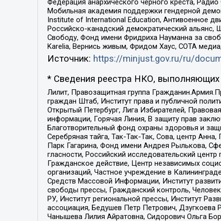
Федерация анархического черного креста, Радио
Мобильная академия поддержки гендерной демократи
Institute of International Education, Антивоенн
Российско-канадский демократический альянс, 
Свободу, Фонд имени Фридриха Науманна за свобо
Karelia, Вернись живым, Фридом Хаус, СОТА меди
Источник:
https://minjust.gov.ru/ru/doc
* Сведения реестра НКО, выполняющих 
Лилит, Правозащитная группа Гражданин.Армия.П
граждан Штаб, Институт права и публичной поли
Открытый Петербург, Лига Избирателей, Правова
информации, Горячая Линия, В защиту прав закл
Благотворительный фонд охраны здоровья и защи
Серебряная тайга, Так-Так-Так, Сова, центр Анн
Парк Гагарина, Фонд имени Андрея Рылькова, Сф
гласности, Российский исследовательский центр 
Гражданское действие, Центр независимых соци
организаций, Частное учреждение в Калининград
Средств Массовой Информации, Институт развити
свободы прессы, Гражданский контроль, Человек
РУ, Институт региональной прессы, Институт Ра
ассоциация, Бедушев Петр Петрович, Дзугкоева 
Чанышева Лилия Айратовна, Сидорович Ольга Бори