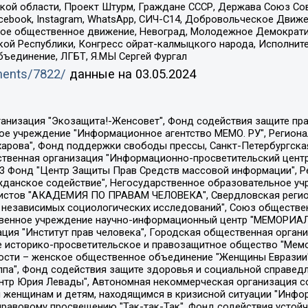
ой области, Проект Штурм, Граждане СССР, Держава Союз Сов
Facebook, Instagram, WhatsApp, СИЧ-С14, Добровольческое Движ
ское общественное движение, Невоград, Молодежное Демократ
ой Республики, Конгресс ойрат-калмыцкого народа, Исполнит
бъединение, ЛГБТ, Я.МЫ Сергей Фургал
uments/7822/
данные на
03.05.2024
Общество с ограниченной ответственностью "Радио Свободная Европа/Радио Свобода", Чешское информационное агентство "MEDIUM-ORIENT", Красноярская региональная общественная организация "Мы против СПИДа", Камалягин Денис Николаевич, Маркелов Сергей Евгеньевич, Пономарев Лев Александрович, Савицкая Людмила Алексеевна, Автономная некоммерческая организация "Центр по работе с проблемой насилия "НАСИЛИЮ.НЕТ", Межрегиональный профессиональный союз работников здравоохранения "Альянс врачей", Юридическое лицо, зарегистрированное в Латвийской Республике, SIA "Medusa Project" (регистрационный номер 40103797863, дата регистрации 10.06.2014), Некоммерческая организация "Фонд по борьбе с коррупцией", Автономная некоммерческая организация "Институт права и публичной политики", Баданин Роман Сергеевич, Гликин Максим Александрович, Железнова Мария Михайловна, Лукьянова Юлия Сергеевна, Маетная Елизавета Витальевна, Маняхин Петр Борисович, Чуракова Ольга Владимировна, Ярош Юлия Петровна, Юридическое лицо "The Insider SIA", зарегистрированное в Риге, Латвийская Республика (дата регистрации 26.06.2015), являющееся администратором доменного имени интернет-издания "The Insider SIA", https://theins.ru, Постернак Алексей Евгеньевич, Рубин Михаил Аркадьевич, Анин Роман Александрович, Юридическое лицо Istories fonds, зарегистрированное в Латвийской Республике (регистрационный номер 50008295751, дата регистрации 24.02.2020), Великовский Дмитрий Александрович, Долинина Ирина Николаевна, Мароховская Алеся Алексеевна, Шлейнов Роман Юрьевич, Шмагун Олеся Валентиновна, Общество с ограниченной ответственностью "Альтаир 2021", Общество с ограниченной ответственностью "Вега 2021", Общество с ограниченной ответственностью "Главный редактор 2021", Общество с ограниченной ответственностью "Ромашки монолит", Важенков Артем Валерьевич, Ивановская областная общественная организация "Центр гендерных исследований", Гурман Юрий Альбертович, Медиапроект "ОВД-Инфо", Егоров Владимир Владимирович, Жилинский Владимир Александрович, Общество с ограниченной ответственностью "ЗП", Иванова София Юрьевна, Карезина Инна Павловна, Кильтау Екатерина Викторовна, Петров Алексей Викторович, Пискунов Сергей Евгеньевич, Смирнов Сергей Сергеевич, Тихонов Михаил Сергеевич, Общество с ограниченной ответственностью "ЖУРНАЛИСТ-ИНОСТРАННЫЙ АГЕНТ", Арапова Галина Юрьевна, Вольтская Татьяна Анатольевна, Американская компания "Mason G.E.S. Anonymous Foundation" (США), являющаяся владельцем интернет-издания https://mnews.world/, Компания "Stichting Bellingcat", зарегистрированная в Нидерландах (дата регистрации 11.07.2018), Захаров Андрей Вячеславович, Клепиковская Екатерина Дмитриевна, Общество с ограниченной ответственностью "МЕМО", Перл Роман Александрович, Симонов Евгений Алексеевич, Соловьева Елена Анатольевна, Сотников Даниил Владимирович, Сурначева Елизавета Дмитриевна, Автономная некоммерческая организация по защите прав человека и информированию населения "Якутия – Наше Мнение", Общество с ограниченной ответственностью "Москоу диджитал медиа", с 26.01.2023 Общество с ограниченной ответственностью "Чайка Белые сады", Ветошкина Валерия Валерьевна, Заговора Максим Александрович, Межрегиональное общественное движение "Российская ЛГБТ - сеть", Оленичев Максим Владимирович, Павлов Иван Юрьевич, Скворцова Елена Сергеевна, Общество с ограниченной ответственностью "Как бы инагент", Кочетков Игорь Викторович, Общество с ограниченной ответственностью "Честные выборы", Еланчик Олег Александрович, Общество с ограниченной ответственностью "Нобелевский призыв", Гималова Регина Эмилевна, Григорьев Андрей Валерьевич, Григорьева Алина Александровна, Ассоциация по содействию защите прав призывников, альтернативнослужащих и военнослужащих "Правозащитная группа "Гражданин.Армия.Право", Хисамова Регина Фаритовна, Автономная некоммерческая организация по реализа