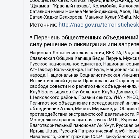
сообщество Сеть, Катиба Таухид валь-Джихад, Хай
“Джамаат “Красный пахарь”, Колумбайн, Хатлонск
батальон имени Номана Челебиджихана, Азов, Па
Батал-Хаджи Белхороев, Маньяки Культ Убийц, М
Источник:
http://nac.gov.ru/terroristichesk
* Перечень общественных объединений 
силу решение о ликвидации или запрете
Национал-большевистская партия, ВЕК РА, Рада 
Славянская Община Капища Веды Перуна, Мужская
Русское национальное единство, Национал-социа
Ат-Такфир Валь-Хиджра, Пит Буль, Национал-соц
народа, Национальная Социалистическая Инициат
Инглистической церкви Православных Староверов
свободе совести и о религиозных объединениях,
Клуб Болельщиков Футбольного Клуба Динамо, Фа
Щелковского района, Правый сектор, УНА - УНСО, У
Религиозное объединение последователей инглии
объединение Атака, Мечеть Мирмамеда, Община К
противодействии экстремистской деятельности, 
Молодежная правозащитная группа МПГ, Курсом П
Благотворительный пансионат Ак Умут, Русская ре
Иртыш Ultras, Русский Патриотический клуб-Нов
Навального, Совет граждан СССР Прикубанского 