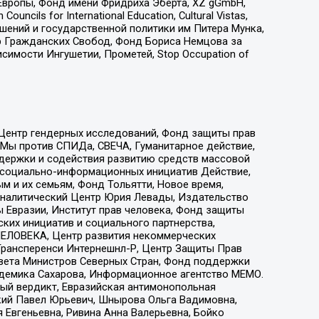
Европы, Фонд имени Фридриха Эберта, XZ gGmbH,
ls for International Education, Cultural Vistas,
ошений и государственной политики им Питера Мунка,
 Гражданских Свобод, Фонд Бориса Немцова за
имости Ингушетии, Прометей, Stop Occupation of
 Центр гендерных исследований, Фонд защиты прав
 Мы против СПИДа, СВЕЧА, Гуманитарное действие,
ддержки и содействия развитию средств массовой
р социально-информационных инициатив Действие,
 и их семьям, Фонд Тольятти, Новое время,
, Аналитический Центр Юрия Левады, Издательство
 Евразии, Институт прав человека, Фонд защиты
ких инициатив и социального партнерства,
ЕЛОВЕКА, Центр развития некоммерческих
 Трансперенси Интернешнл-Р, Центр Защиты Прав
овета Министров Северных Стран, Фонд поддержки
адемика Сахарова, Информационное агентство МЕМО.
ый вердикт, Евразийская антимонопольная
кий Павел Юрьевич, Шнырова Ольга Вадимовна,
 Евгеньевна, Ривина Анна Валерьевна, Бойко