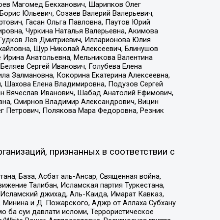
хоев Магомед Бекханович, Шарипков Олег
Борис Юльевич, Созаев Валерий Валерьевич,
тович, Гасан Ольга Павловна, Паутов Юрий
ровна, Чуркина Наталья Валерьевна, Акимова
 Гудков Лев Дмитриевич, Илларионова Юлия
ихайловна, Щур Николай Алексеевич, Блинушов
е Ирина Анатольевна, Мельникова Валентина
Беляев Сергей Иванович, Голубева Елена
ила Залмановна, Кокорина Екатерина Алексеевна,
, Шахова Елена Владимировна, Подузов Сергей
ин Вячеслав Иванович, Шабад Анатолий Ефимович,
вна, Смирнов Владимир Александрович, Вицин
ег Петрович, Полякова Мара Федоровна, Резник
ганизаций, признанных в соответствии с
на, База, Асбат аль-Ансар, Священная война,
ижение Талибан, Исламская партия Туркестана,
Исламский джихад, Аль-Каида, Имарат Кавказ,
 Минина и Д. Пожарского, Аджр от Аллаха Субхану
о ба суи давлати исломи, Террористическое