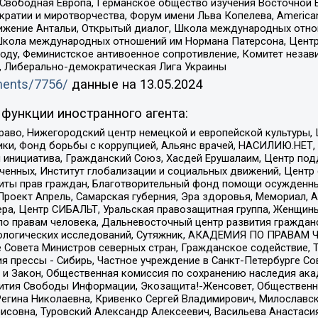
 Свободная Европа, Германское общество изучения Восточной 
и и миротворчества, Форум имени Льва Копелева, American Counci
ое движение Антальи, Открытый диалог, Школа международных отн
Школа международных отношений им Нормана Патерсона, Центр
ду, Феминистское антивоенное сопротивление, Комитет независ
а, Либерально-демократическая Лига Украины
uments/7756/
данные на
13.05.2024
функции иностранного агента:
раво, Нижегородский центр немецкой и европейской культуры,
тики, Фонд борьбы с коррупцией, Альянс врачей, НАСИЛИЮ.НЕТ,
я инициатива, Гражданский Союз, Хасдей Ерушалаим, Центр по
юченных, Институт глобализации и социальных движений, Цент
ты прав граждан, Благотворительный фонд помощи осужденным
а, Проект Апрель, Самарская губерния, Эра здоровья, Мемориал
ера, Центр СИБАЛЬТ, Уральская правозащитная группа, Женщины
по правам человека, Дальневосточный центр развития гражданс
ологических исследований, Сутяжник, АКАДЕМИЯ ПО ПРАВАМ Ч
е Совета Министров северных стран, Гражданское содействие,
я прессы - Сибирь, Частное учреждение в Санкт-Петербурге С
 и Закон, Общественная комиссия по сохранению наследия ак
звития Свободы Информации, Экозащита!-Женсовет, Общественн
Регина Николаевна, Кривенко Сергей Владимирович, Милославс
совна, Туровский Александр Алексеевич, Васильева Анастасия