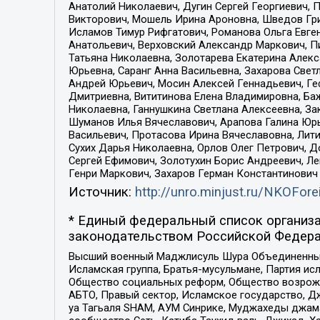
Анатолий Николаевич, Дугин Сергей Георгиевич, 
Викторович, Мошель Ирина Ароновна, Шведов Гри
Исламов Тимур Рифгатович, Романова Ольга Евге
Анатольевич, Верховский Александр Маркович, П
Татьяна Николаевна, Золотарева Екатерина Алек
Юрьевна, Саранг Анна Васильевна, Захарова Свет
Андрей Юрьевич, Мосин Алексей Геннадьевич, Ге
Дмитриевна, Вититинова Елена Владимировна, Ба
Николаевна, Ганнушкина Светлана Алексеевна, За
Шуманов Илья Вячеславович, Арапова Галина Юрь
Васильевич, Протасова Ирина Вячеславовна, Лит
Сухих Дарья Николаевна, Орлов Олег Петрович, 
Сергей Ефимович, Золотухин Борис Андреевич, Л
Генри Маркович, Захаров Герман Константинович
Источник:
http://unro.minjust.ru/NKOFore
* Единый федеральный список организа
законодательством Российской Федера
Высший военный Маджлисуль Шура Объединенных с
Исламская группа, Братья-мусульмане, Партия ис
Общество социальных реформ, Общество возрожд
АБТО, Правый сектор, Исламское государство, Д
уа Тагьаля SHAM, АУМ Синрике, Муджахеды джама