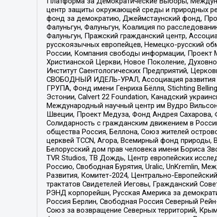
Платформа за Демократические Выборы, Междуна
центр защиты окружающей среды и природных ресу
фонд за демократию, Джеймстаунский фонд, Прож
Фалуньгун, Фалуньгун, Коалиция по расследован
Фалуньгун, Пражский гражданский центр, Ассоци
русскоязычных европейцев, Немецко-русский об
России, Компания свободы информации, Проект М
Христианской Церкви, Новое Поколение, Духовн
Институт Саентологических Предприятий, Церков
СВОБОДНЫЙ ИДЕЛЬ-УРАЛ, Ассоциация развития ж
ГРУПА, Фонд имени Генриха Бёлля, Stichting Bellin
Эстонии, Calvert 22 Foundation, Канадский укра
Международный научный центр им Вудро Вильсона
Швеции, Проект Медуза, Фонд Андрея Сахарова, Ф
Солидарность с гражданским движением в России 
общества Россия, Беллона, Союз жителей острово
церквей TCCN, Агора, Всемирный фонд природы, B
Белорусский дом прав человека имени Бориса Зво
TVR Studios, ТВ Дождь, Центр европейских иссл
Россию, Свободная Бурятия, Uralic, UnKremlin, 
Развития, Комитет-2024, Центрально-Европейски
трактатов Свидетелей Иеговы, Гражданский Совет
РЭНД корпорейшн, Русская Америка за демократи
Россия Берлин, Свободная Россия Северный Рейн-В
Союз за возвращение Северных территорий, Крымско