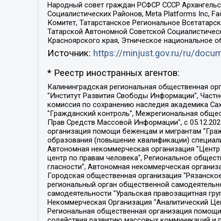
Народный совет граждан РСФСР СССР Архангельск
Социалистических Районов, Meta Platforms Inc, 
Комитет, Татарстанское Региональное Всетатар
Татарской Автономной Советской Социалистическ
Красноярского края, Этническое национальное о
Источник:
https://minjust.gov.ru/ru/doc
* Реестр иностранных агентов:
Калининградская региональная общественная организация "Экозащита!-Женсовет", Фонд содействия защите прав и свобод граждан "Общественный вердикт", Фонд "Институт Развития Свободы Информации", Частное учреждение "Информационное агентство МЕМО. РУ", Региональная общественная организация "Общественная комиссия по сохранению наследия академика Сахарова", Фонд поддержки свободы прессы, Санкт-Петербургская общественная правозащитная организация "Гражданский контроль", Межрегиональная общественная организация "Информационно-просветительский центр "Мемориал", Региональный Фонд "Центр Защиты Прав Средств Массовой Информации", с 05.12.2023 Фонд "Центр Защиты Прав Средств массовой информации", Региональная общественная благотворительная организация помощи беженцам и мигрантам "Гражданское содействие", Негосударственное образовательное учреждение дополнительного профессионального образования (повышение квалификации) специалистов "АКАДЕМИЯ ПО ПРАВАМ ЧЕЛОВЕКА", Свердловская региональная общественная организация "Сутяжник", Автономная некоммерческая организация "Центр независимых социологических исследований", Союз общественных объединений "Российский исследовательский центр по правам человека", Региональное общественное учреждение научно-информационный центр "МЕМОРИАЛ", Некоммерческая организация "Фонд защиты гласности", Автономная некоммерческая организация "Институт прав человека", Городская общественная организация "Екатеринбургское общество "МЕМОРИАЛ", Городская общественная организация "Рязанское историко-просветительское и правозащитное общество "Мемориал" (Рязанский Мемориал), Челябинский региональный орган общественной самодеятельности – женское общественное объединение "Женщины Евразии", Челябинский региональный орган общественной самодеятельности "Уральская правозащитная группа", Фонд содействия защите здоровья и социальной справедливости имени Андрея Рылькова, Автономная Некоммерческая Организация "Аналитический Центр Юрия Левады", Автономная некоммерческая организация социальной поддержки населения "Проект Апрель", Региональная общественная организация помощи женщинам и детям, находящимся в кризисной ситуации "Информационно-методический центр "Анна", Фонд содействия развитию массовых коммуникаций и правовому просвещению "Так-так-Так", Фонд содействия устойчивому развитию "Серебряная тайга", Свердловский региональный общественный фонд социальных проектов "Новое время", "Idel.Реалии", Кавказ.Реалии, Крым.Реалии, Телеканал Настоящее Время, Татаро-башкирская служба Радио Свобода (Azatliq Radiosi), Радио Свободная Европа/Радио Свобода (PCE/PC), "Сибирь.Реалии", "Фактограф", Благотворительный фонд помощи осужденным и их семьям, Автономная некоммерческая организация "Институт глобализации и социальных движений", Фонд "В защиту прав заключенных", Частное учреждение "Центр поддержки и содействия развитию средств массовой информации", Пензенский региональный общественный благотворительный фонд "Гражданский союз", "Север.Реалии", Некоммерческая организация Фонд "Правовая инициатива", 