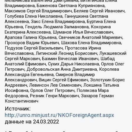
Мельникова Валентина Дмитриевна, Вититинова Елена
Владимировна, Баженова Светлана Куприяновна,
Максимов Сергей Владимирович, Беляев Сергей Иванович,
Голубева Елена Николаевна, Ганнушкина Светлана
Алексеевна, Закс Елена Владимировна, Буртина Елена
Юрьевна, Гендель Людмила Залмановна, Кокорина
Екатерина Алексеевна, Шуманов Илья Вячеславович,
Арапова Галина Юрьевна, Свечников Анатолий Мариевич,
Прохоров Вадим Юрьевич, Шахова Елена Владимировна,
Подузов Сергей Васильевич, Протасова Ирина
Вячеславовна, Литинский Леонид Борисович, Лукашевский
Сергей Маркович, Бахмин Вячеслав Иванович, Шабад
Анатолий Ефимович, Сухих Дарья Николаевна, Орлов Олег
Петрович, Добровольская Анна Дмитриевна, Королева
Александра Евгеньевна, Смирнов Владимир
Александрович, Вицин Сергей Ефимович, Золотухин Борис
Андреевич, Левинсон Лев Семенович, Локшина Татьяна
Иосифовна, Орлов Олег Петрович, Полякова Мара
Федоровна, Резник Генри Маркович, Захаров Герман
Константинович
Источник:
http://unro.minjust.ru/NKOForeignAgent.aspx
данные на
24.03.2022