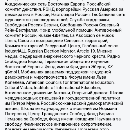
Академическая сеть Восточная Европа, Российский
комитет действия, РЭНД корпорейшн, Русская Америка за
демократию в России, Настоящая Россия, Глобальная сеть
журналистов-расследователей, Служба поддержки,
Свободная Россия Берлин, Свободная Россия Северный
Рейн-Вестфалия, Фонд глобальной помощи, Антивоенный
комитет России, Russie-Libertes, La Asocicion de Rusos
Libres, Союз за возвращение Северных территорий,
Крымскотатарский Ресурсный Центр, Глобальный союз
IndustriALL, Russian Election Monitor, Article 19, Мнение
медиа, Федерация анархического черного креста, Радио
Свободная Европа, Германское общество изучения
Восточной Европы, Фонд имени Фридриха Эберта, XZ
gGmbH, Мобильная академия поддержки гендерной
демократии и миротворчества, Форум имени Льва
Копелева, American Councils for International Education,
Cultural Vistas, Institute of International Education,
Антивоенное движение Антальи, Открытый диалог, Школа
международных отношений и государственной политики
им Питера Мунка, Российско-канадский демократический
альянс, Школа международных отношений им Нормана
Патерсона, Центр Гражданских Свобод, Фонд Бориса
Немцова за Свободу, Фонд имени Фридриха Науманна за
свободу, Феминистское антивоенное сопротивление,
Комитет независимости Ингушетии, Прометей, Stop