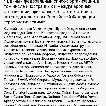
* Единый федеральный список организаций, в
том числе иностранных и международных
организаций, признанных в соответствии с
законодательством Российской Федерации
террористическими:
Высший военный Маджлисуль Шура Объединенных сил
моджахедов Кавказа, Конгресс народов Ичкерии и
Дагестана, База, Асбат аль-Ансар, Священная война,
Исламская группа, Братья-мусульмане, Партия исламского
освобождения, Лашкар-И-Тайба, Исламская группа,
Движение Талибан, Исламская партия Туркестана,
Общество социальных реформ, Общество возрождения
исламского наследия, Дом двух святых, Джунд аш-Шам,
Исламский джихад, Аль-Каида, Имарат Кавказ, АБТО,
Правый сектор, Исламское государство, Джабха аль-
Нусра ли-Ахль аш-Шам, Народное ополчение имени К.
Минина и Д. Пожарского, Аджр от Аллаха Субхану уа
Тагьаля SHAM, АУМ Синрике, Муджахеды джамаата Ат-
Тавхида Валь-Джихад, Чистопольский Джамаат, Рохнамо
ба суи давлати исломи, Террористическое сообщество
Сеть, Катиба Таухид валь-Джихад, Хайят Тахрир аш-Шам,
Ахлю Сунна Валь Джамаа, National Socialism/White Power,
Артподготовка, Религиозная группа “Джамаат “Красный
пахарь”, Колумбайн, Хатлонский джамаат, Мусульманская