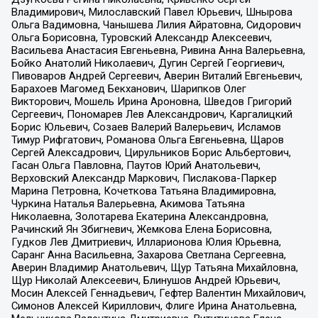
Владимирович, Милославский Павел Юрьевич, Шнырова
Ольга Вадимовна, Чанышева Лилия Айратовна, Сидорович
Ольга Борисовна, Туровский Александр Алексеевич,
Васильева Анастасия Евгеньевна, Ривина Анна Валерьевна,
Бойко Анатолий Николаевич, Дугин Сергей Георгиевич,
Пивоваров Андрей Сергеевич, Аверин Виталий Евгеньевич,
Барахоев Магомед Бекханович, Шарипков Олег
Викторович, Мошель Ирина Ароновна, Шведов Григорий
Сергеевич, Пономарев Лев Александрович, Каргалицкий
Борис Юльевич, Созаев Валерий Валерьевич, Исламов
Тимур Рифгатович, Романова Ольга Евгеньевна, Щаров
Сергей Алексадрович, Цирульников Борис Альбертович,
Гасан Ольга Павловна, Паутов Юрий Анатольевич,
Верховский Александр Маркович, Пислакова-Паркер
Марина Петровна, Кочеткова Татьяна Владимировна,
Чуркина Наталья Валерьевна, Акимова Татьяна
Николаевна, Золотарева Екатерина Александровна,
Рачинский Ян Збигневич, Жемкова Елена Борисовна,
Гудков Лев Дмитриевич, Илларионова Юлия Юрьевна,
Саранг Анна Васильевна, Захарова Светлана Сергеевна,
Аверин Владимир Анатольевич, Щур Татьяна Михайловна,
Щур Николай Алексеевич, Блинушов Андрей Юрьевич,
Мосин Алексей Геннадьевич, Гефтер Валентин Михайлович,
Симонов Алексей Кириллович, Флиге Ирина Анатольевна,