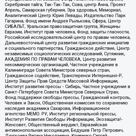
Серебряная тайга, Так-Так-Так, Сова, центр Анна, Проект
Апрель, Самарская губерния, Эра здоровья, Мемориал,
Аналитический Центр Юрия Левады, Издательство Парк
Гагарина, Фонд имени Андрея Рылькова, Сфера, Центр
СИБАЛЬТ, Уральская правозащитная группа, Женщины
Евразии, Институт прав человека, Фонд защиты гласности,
Российский исследовательский центр по правам человека,
Дальневосточный центр развития гражданских инициатив
и социального партнерства, Гражданское действие, Центр
независимых социологических исследований, Сутяжник,
АКАДЕМИЯ ПО ПРАВАМ ЧЕЛОВЕКА, Центр развития
некоммерческих организаций, Частное учреждение в
Калининграде Совета Министров северных стран,
Гражданское содействие, Трансперенси Интернешнл-Р,
Центр Защиты Прав Средств Массовой Информации,
Институт развития прессы - Сибирь, Частное учреждение в
Санкт-Петербурге Совета Министров Северных Стран,
Фонд поддержки свободы прессы, Гражданский контроль,
Человек и Закон, Общественная комиссия по сохранению
наследия академика Сахарова, Информационное
агентство МЕМО. РУ, Институт региональной прессы,
Институт Развития Свободы Информации, Экозащита!-
Женсовет, Общественный вердикт, Евразийская
антимонопольная ассоциация, Бедушев Петр Петрович,
Дзугкоева Регина Николаевна, Кривенко Сергей