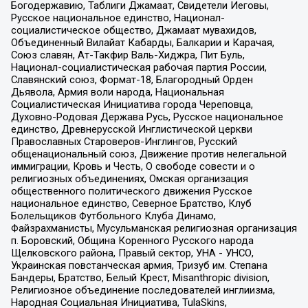
Богодержавию, Таблиги Джамаат, Свидетели Иеговы,
Русское национальное единство, Национал-
социалистическое общество, Джамаат мувахидов,
Объединенный Вилайат Кабарды, Балкарии и Карачая,
Союз славян, Ат-Такфир Валь-Хиджра, Пит Буль,
Национал-социалистическая рабочая партия России,
Славянский союз, Формат-18, Благородный Орден
Дьявола, Армия воли народа, Национальная
Социалистическая Инициатива города Череповца,
Духовно-Родовая Держава Русь, Русское национальное
единство, Древнерусской Инглистической церкви
Православных Староверов-Инглингов, Русский
общенациональный союз, Движение против нелегальной
иммиграции, Кровь и Честь, О свободе совести и о
религиозных объединениях, Омская организация
общественного политического движения Русское
национальное единство, Северное Братство, Клуб
Болельщиков Футбольного Клуба Динамо,
Файзрахманисты, Мусульманская религиозная организация
п. Боровский, Община Коренного Русского народа
Щелковского района, Правый сектор, УНА - УНСО,
Украинская повстанческая армия, Тризуб им. Степана
Бандеры, Братство, Белый Крест, Misanthropic division,
Религиозное объединение последователей инглиизма,
Народная Социальная Инициатива, TulaSkins,