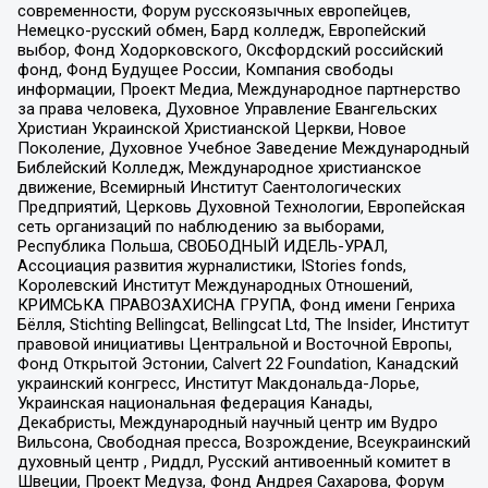
современности, Форум русскоязычных европейцев,
Немецко-русский обмен, Бард колледж, Европейский
выбор, Фонд Ходорковского, Оксфордский российский
фонд, Фонд Будущее России, Компания свободы
информации, Проект Медиа, Международное партнерство
за права человека, Духовное Управление Евангельских
Христиан Украинской Христианской Церкви, Новое
Поколение, Духовное Учебное Заведение Международный
Библейский Колледж, Международное христианское
движение, Всемирный Институт Саентологических
Предприятий, Церковь Духовной Технологии, Европейская
сеть организаций по наблюдению за выборами,
Республика Польша, СВОБОДНЫЙ ИДЕЛЬ-УРАЛ,
Ассоциация развития журналистики, IStories fonds,
Королевский Институт Международных Отношений,
КРИМСЬКА ПРАВОЗАХИСНА ГРУПА, Фонд имени Генриха
Бёлля, Stichting Bellingcat, Bellingcat Ltd, The Insider, Институт
правовой инициативы Центральной и Восточной Европы,
Фонд Открытой Эстонии, Calvert 22 Foundation, Канадский
украинский конгресс, Институт Макдональда-Лорье,
Украинская национальная федерация Канады,
Декабристы, Международный научный центр им Вудро
Вильсона, Свободная пресса, Возрождение, Всеукраинский
духовный центр , Риддл, Русский антивоенный комитет в
Швеции, Проект Медуза, Фонд Андрея Сахарова, Форум