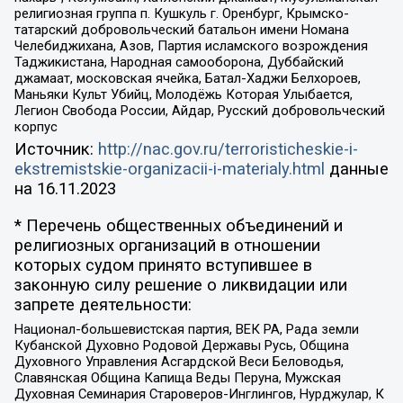
религиозная группа п. Кушкуль г. Оренбург, Крымско-
татарский добровольческий батальон имени Номана
Челебиджихана, Азов, Партия исламского возрождения
Таджикистана, Народная самооборона, Дуббайский
джамаат, московская ячейка, Батал-Хаджи Белхороев,
Маньяки Культ Убийц, Молодёжь Которая Улыбается,
Легион Свобода России, Айдар, Русский добровольческий
корпус
Источник:
http://nac.gov.ru/terroristicheskie-i-
ekstremistskie-organizacii-i-materialy.html
данные
на
16.11.2023
* Перечень общественных объединений и
религиозных организаций в отношении
которых судом принято вступившее в
законную силу решение о ликвидации или
запрете деятельности:
Национал-большевистская партия, ВЕК РА, Рада земли
Кубанской Духовно Родовой Державы Русь, Община
Духовного Управления Асгардской Веси Беловодья,
Славянская Община Капища Веды Перуна, Мужская
Духовная Семинария Староверов-Инглингов, Нурджулар, К