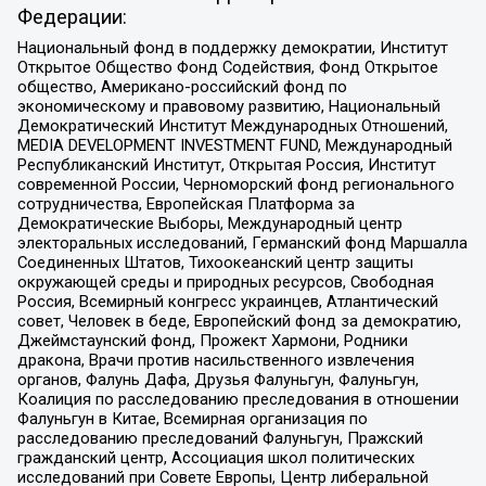
Федерации:
Национальный фонд в поддержку демократии, Институт
Открытое Общество Фонд Содействия, Фонд Открытое
общество, Американо-российский фонд по
экономическому и правовому развитию, Национальный
Демократический Институт Международных Отношений,
MEDIA DEVELOPMENT INVESTMENT FUND, Международный
Республиканский Институт, Открытая Россия, Институт
современной России, Черноморский фонд регионального
сотрудничества, Европейская Платформа за
Демократические Выборы, Международный центр
электоральных исследований, Германский фонд Маршалла
Соединенных Штатов, Тихоокеанский центр защиты
окружающей среды и природных ресурсов, Свободная
Россия, Всемирный конгресс украинцев, Атлантический
совет, Человек в беде, Европейский фонд за демократию,
Джеймстаунский фонд, Прожект Хармони, Родники
дракона, Врачи против насильственного извлечения
органов, Фалунь Дафа, Друзья Фалуньгун, Фалуньгун,
Коалиция по расследованию преследования в отношении
Фалуньгун в Китае, Всемирная организация по
расследованию преследований Фалуньгун, Пражский
гражданский центр, Ассоциация школ политических
исследований при Совете Европы, Центр либеральной