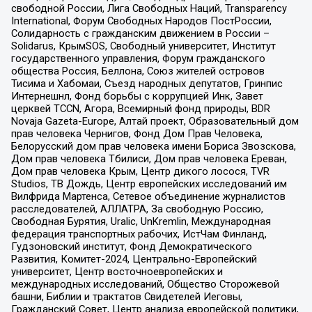
свободной России, Лига Свободных Наций, Transparеncy
International, Форум Свободных Народов ПостРоссии,
Солидарность с гражданским движением в России –
Solidarus, КрымSOS, Свободный университет, Институт
государственного управления, Форум гражданского
общества Россия, Беллона, Союз жителей островов
Тисима и Хабомаи, Съезд народных депутатов, Гринпис
Интернешнл, Фонд борьбы с коррупцией Инк, Завет
церквей TCCN, Агора, Всемирный фонд природы, BDR
Novaja Gazeta-Europe, Алтай проект, Образовательный дом
прав человека Чернигов, Фонд Дом Прав Человека,
Белорусский дом прав человека имени Бориса Звозскова,
Дом прав человека Тбилиси, Дом прав человека Ереван,
Дом прав человека Крым, Центр дикого лосося, TVR
Studios, ТВ Дождь, Центр европейских исследований им
Вилфрида Мартенса, Сетевое объединение журналистов
расследователей, АЛЛАТРА, За свободную Россию,
Свободная Бурятия, Uralic, UnKremlin, Международная
федерация транспортных рабочих, ИстЧам Финланд,
Гудзоновский институт, Фонд Демократического
Развития, Комитет-2024, Центрально-Европейский
университет, Центр восточноевропейских и
международных исследований, Общество Сторожевой
башни, Библии и трактатов Свидетелей Иеговы,
Гражданский Совет, Центр анализа европейской политики,