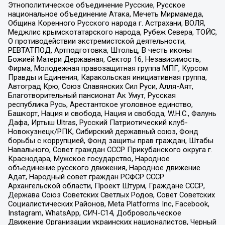
Этнополитическое объединение Русские, Русское
национальное объединение Атака, Мечеть Мирмамеда,
Община Коренного Русского народа г. Астрахани, ВОЛЯ,
Меджлис крымскотатарского народа, Рубеж Севера, ТОЙС,
О противодействии экстремистской деятельности,
РЕВТАТПОД, Артподготовка, Штольц, В честь иконы
Божией Матери Державная, Сектор 16, Независимость,
Фирма, Молодежная правозащитная группа МПГ, Курсом
Правды и Единения, Каракольская инициативная группа,
Автоград Крю, Союз Славянских Сил Руси, Алля-Аят,
Благотворительный пансионат Ак Умут, Русская
республика Русь, Арестантское уголовное единство,
Башкорт, Нация и свобода, Нация и свобода, W.H.С., Фалунь
Дафа, Иртыш Ultras, Русский Патриотический клуб-
Новокузнецк/РПК, Сибирский державный союз, Фонд
борьбы с коррупцией, Фонд защиты прав граждан, Штабы
Навального, Совет граждан СССР Прикубанского округа г.
Краснодара, Мужское государство, Народное
объединение русского движения, Народное движение
Адат, Народный совет граждан РСФСР СССР
Архангельской области, Проект Штурм, Граждане СССР,
Держава Союз Советских Светлых Родов, Совет Советских
Социалистических Районов, Meta Platforms Inc, Facebook,
Instagram, WhatsApp, СИЧ-С14, Добровольческое
Движение Организации украинских националистов, Черный