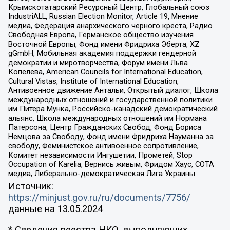
Крымскотатарский Ресурсный Центр, Глобальный союз
IndustriALL, Russian Election Monitor, Article 19, Мнение
медиа, Федерация анархического черного креста, Радио
Свободная Европа, Германское общество изучения
Восточной Европы, Фонд имени Фридриха Эберта, XZ
gGmbH, Мобильная академия поддержки гендерной
демократии и миротворчества, Форум имени Льва
Копелева, American Councils for International Education,
Cultural Vistas, Institute of International Education,
Антивоенное движение Антальи, Открытый диалог, Школа
международных отношений и государственной политики
им Питера Мунка, Российско-канадский демократический
альянс, Школа международных отношений им Нормана
Патерсона, Центр Гражданских Свобод, Фонд Бориса
Немцова за Свободу, Фонд имени Фридриха Науманна за
свободу, Феминистское антивоенное сопротивление,
Комитет независимости Ингушетии, Прометей, Stop
Occupation of Karelia, Вернись живым, Фридом Хаус, СОТА
медиа, Либерально-демократическая Лига Украины
Источник:
https://minjust.gov.ru/ru/documents/7756/
данные на
13.05.2024
* Сведения реестра НКО, выполняющих