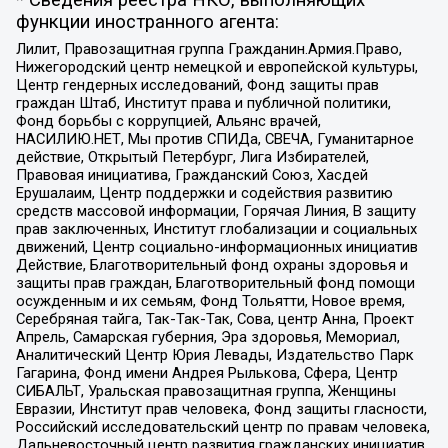
функции иностранного агента:
Лилит, Правозащитная группа Гражданин.Армия.Право,
Нижегородский центр немецкой и европейской культуры,
Центр гендерных исследований, Фонд защиты прав
граждан Штаб, Институт права и публичной политики,
Фонд борьбы с коррупцией, Альянс врачей,
НАСИЛИЮ.НЕТ, Мы против СПИДа, СВЕЧА, Гуманитарное
действие, Открытый Петербург, Лига Избирателей,
Правовая инициатива, Гражданский Союз, Хасдей
Ерушалаим, Центр поддержки и содействия развитию
средств массовой информации, Горячая Линия, В защиту
прав заключенных, Институт глобализации и социальных
движений, Центр социально-информационных инициатив
Действие, Благотворительный фонд охраны здоровья и
защиты прав граждан, Благотворительный фонд помощи
осужденным и их семьям, Фонд Тольятти, Новое время,
Серебряная тайга, Так-Так-Так, Сова, центр Анна, Проект
Апрель, Самарская губерния, Эра здоровья, Мемориал,
Аналитический Центр Юрия Левады, Издательство Парк
Гагарина, Фонд имени Андрея Рылькова, Сфера, Центр
СИБАЛЬТ, Уральская правозащитная группа, Женщины
Евразии, Институт прав человека, Фонд защиты гласности,
Российский исследовательский центр по правам человека,
Дальневосточный центр развития гражданских инициатив