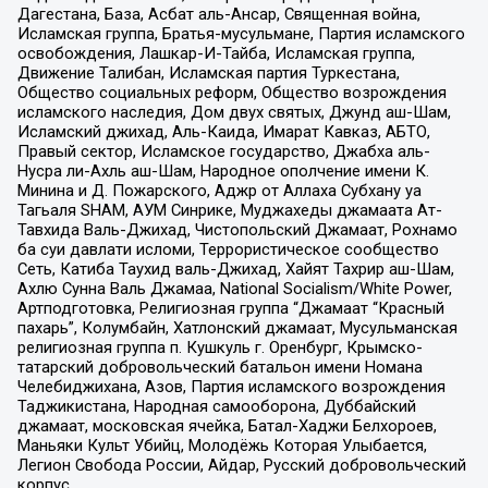
Дагестана, База, Асбат аль-Ансар, Священная война,
Исламская группа, Братья-мусульмане, Партия исламского
освобождения, Лашкар-И-Тайба, Исламская группа,
Движение Талибан, Исламская партия Туркестана,
Общество социальных реформ, Общество возрождения
исламского наследия, Дом двух святых, Джунд аш-Шам,
Исламский джихад, Аль-Каида, Имарат Кавказ, АБТО,
Правый сектор, Исламское государство, Джабха аль-
Нусра ли-Ахль аш-Шам, Народное ополчение имени К.
Минина и Д. Пожарского, Аджр от Аллаха Субхану уа
Тагьаля SHAM, АУМ Синрике, Муджахеды джамаата Ат-
Тавхида Валь-Джихад, Чистопольский Джамаат, Рохнамо
ба суи давлати исломи, Террористическое сообщество
Сеть, Катиба Таухид валь-Джихад, Хайят Тахрир аш-Шам,
Ахлю Сунна Валь Джамаа, National Socialism/White Power,
Артподготовка, Религиозная группа “Джамаат “Красный
пахарь”, Колумбайн, Хатлонский джамаат, Мусульманская
религиозная группа п. Кушкуль г. Оренбург, Крымско-
татарский добровольческий батальон имени Номана
Челебиджихана, Азов, Партия исламского возрождения
Таджикистана, Народная самооборона, Дуббайский
джамаат, московская ячейка, Батал-Хаджи Белхороев,
Маньяки Культ Убийц, Молодёжь Которая Улыбается,
Легион Свобода России, Айдар, Русский добровольческий
корпус