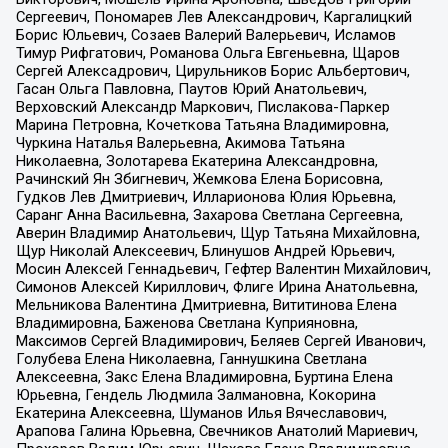
Сергеевич, Пономарев Лев Александрович, Каргалицкий
Борис Юльевич, Созаев Валерий Валерьевич, Исламов
Тимур Рифгатович, Романова Ольга Евгеньевна, Щаров
Сергей Алексадрович, Цирульников Борис Альбертович,
Гасан Ольга Павловна, Паутов Юрий Анатольевич,
Верховский Александр Маркович, Пислакова-Паркер
Марина Петровна, Кочеткова Татьяна Владимировна,
Чуркина Наталья Валерьевна, Акимова Татьяна
Николаевна, Золотарева Екатерина Александровна,
Рачинский Ян Збигневич, Жемкова Елена Борисовна,
Гудков Лев Дмитриевич, Илларионова Юлия Юрьевна,
Саранг Анна Васильевна, Захарова Светлана Сергеевна,
Аверин Владимир Анатольевич, Щур Татьяна Михайловна,
Щур Николай Алексеевич, Блинушов Андрей Юрьевич,
Мосин Алексей Геннадьевич, Гефтер Валентин Михайлович,
Симонов Алексей Кириллович, Флиге Ирина Анатольевна,
Мельникова Валентина Дмитриевна, Вититинова Елена
Владимировна, Баженова Светлана Куприяновна,
Максимов Сергей Владимирович, Беляев Сергей Иванович,
Голубева Елена Николаевна, Ганнушкина Светлана
Алексеевна, Закс Елена Владимировна, Буртина Елена
Юрьевна, Гендель Людмила Залмановна, Кокорина
Екатерина Алексеевна, Шуманов Илья Вячеславович,
Арапова Галина Юрьевна, Свечников Анатолий Мариевич,