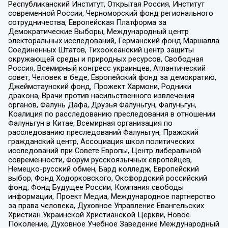
Республиканский Институт, Открытая Россия, Институт
современной России, Черноморский фонд регионального
сотрудничества, Европейская Платформа за
Демократические Выборы, Международный центр
электоральных исследований, Германский фонд Маршалла
Соединенных Штатов, Тихоокеанский центр защиты
окружающей среды и природных ресурсов, Свободная
Россия, Всемирный конгресс украинцев, Атлантический
совет, Человек в беде, Европейский фонд за демократию,
Джеймстаунский фонд, Прожект Хармони, Родники
дракона, Врачи против насильственного извлечения
органов, Фалунь Дафа, Друзья Фалуньгун, Фалуньгун,
Коалиция по расследованию преследования в отношении
Фалуньгун в Китае, Всемирная организация по
расследованию преследований Фалуньгун, Пражский
гражданский центр, Ассоциация школ политических
исследований при Совете Европы, Центр либеральной
современности, Форум русскоязычных европейцев,
Немецко-русский обмен, Бард колледж, Европейский
выбор, Фонд Ходорковского, Оксфордский российский
фонд, Фонд Будущее России, Компания свободы
информации, Проект Медиа, Международное партнерство
за права человека, Духовное Управление Евангельских
Христиан Украинской Христианской Церкви, Новое
Поколение, Духовное Учебное Заведение Международный