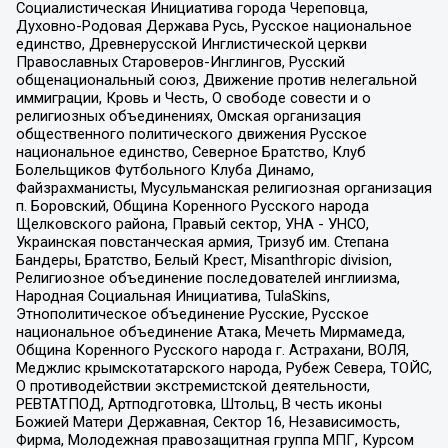
Социалистическая Инициатива города Череповца,
Духовно-Родовая Держава Русь, Русское национальное
единство, Древнерусской Инглистической церкви
Православных Староверов-Инглингов, Русский
общенациональный союз, Движение против нелегальной
иммиграции, Кровь и Честь, О свободе совести и о
религиозных объединениях, Омская организация
общественного политического движения Русское
национальное единство, Северное Братство, Клуб
Болельщиков Футбольного Клуба Динамо,
Файзрахманисты, Мусульманская религиозная организация
п. Боровский, Община Коренного Русского народа
Щелковского района, Правый сектор, УНА - УНСО,
Украинская повстанческая армия, Тризуб им. Степана
Бандеры, Братство, Белый Крест, Misanthropic division,
Религиозное объединение последователей инглиизма,
Народная Социальная Инициатива, TulaSkins,
Этнополитическое объединение Русские, Русское
национальное объединение Атака, Мечеть Мирмамеда,
Община Коренного Русского народа г. Астрахани, ВОЛЯ,
Меджлис крымскотатарского народа, Рубеж Севера, ТОЙС,
О противодействии экстремистской деятельности,
РЕВТАТПОД, Артподготовка, Штольц, В честь иконы
Божией Матери Державная, Сектор 16, Независимость,
Фирма, Молодежная правозащитная группа МПГ, Курсом