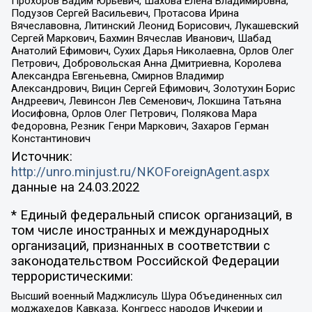
Прохоров Вадим Юрьевич, Шахова Елена Владимировна,
Подузов Сергей Васильевич, Протасова Ирина
Вячеславовна, Литинский Леонид Борисович, Лукашевский
Сергей Маркович, Бахмин Вячеслав Иванович, Шабад
Анатолий Ефимович, Сухих Дарья Николаевна, Орлов Олег
Петрович, Добровольская Анна Дмитриевна, Королева
Александра Евгеньевна, Смирнов Владимир
Александрович, Вицин Сергей Ефимович, Золотухин Борис
Андреевич, Левинсон Лев Семенович, Локшина Татьяна
Иосифовна, Орлов Олег Петрович, Полякова Мара
Федоровна, Резник Генри Маркович, Захаров Герман
Константинович
Источник:
http://unro.minjust.ru/NKOForeignAgent.aspx
данные на
24.03.2022
* Единый федеральный список организаций, в
том числе иностранных и международных
организаций, признанных в соответствии с
законодательством Российской Федерации
террористическими:
Высший военный Маджлисуль Шура Объединенных сил
моджахедов Кавказа, Конгресс народов Ичкерии и