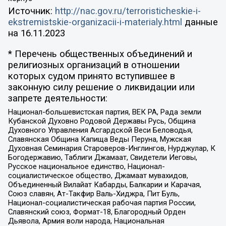
Источник:
http://nac.gov.ru/terroristicheskie-i-
ekstremistskie-organizacii-i-materialy.html
данные
на
16.11.2023
* Перечень общественных объединений и
религиозных организаций в отношении
которых судом принято вступившее в
законную силу решение о ликвидации или
запрете деятельности:
Национал-большевистская партия, ВЕК РА, Рада земли
Кубанской Духовно Родовой Державы Русь, Община
Духовного Управления Асгардской Веси Беловодья,
Славянская Община Капища Веды Перуна, Мужская
Духовная Семинария Староверов-Инглингов, Нурджулар, К
Богодержавию, Таблиги Джамаат, Свидетели Иеговы,
Русское национальное единство, Национал-
социалистическое общество, Джамаат мувахидов,
Объединенный Вилайат Кабарды, Балкарии и Карачая,
Союз славян, Ат-Такфир Валь-Хиджра, Пит Буль,
Национал-социалистическая рабочая партия России,
Славянский союз, Формат-18, Благородный Орден
Дьявола, Армия воли народа, Национальная