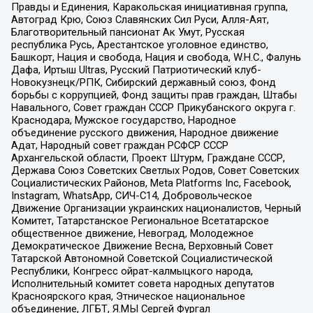
Правды и Единения, Каракольская инициативная группа,
Автоград Крю, Союз Славянских Сил Руси, Алля-Аят,
Благотворительный пансионат Ак Умут, Русская
республика Русь, Арестантское уголовное единство,
Башкорт, Нация и свобода, Нация и свобода, W.H.С., Фалунь
Дафа, Иртыш Ultras, Русский Патриотический клуб-
Новокузнецк/РПК, Сибирский державный союз, Фонд
борьбы с коррупцией, Фонд защиты прав граждан, Штабы
Навального, Совет граждан СССР Прикубанского округа г.
Краснодара, Мужское государство, Народное
объединение русского движения, Народное движение
Адат, Народный совет граждан РСФСР СССР
Архангельской области, Проект Штурм, Граждане СССР,
Держава Союз Советских Светлых Родов, Совет Советских
Социалистических Районов, Meta Platforms Inc, Facebook,
Instagram, WhatsApp, СИЧ-С14, Добровольческое
Движение Организации украинских националистов, Черный
Комитет, Татарстанское Региональное Всетатарское
общественное движение, Невоград, Молодежное
Демократическое Движение Весна, Верховный Совет
Татарской Автономной Советской Социалистической
Республики, Конгресс ойрат-калмыцкого народа,
Исполнительный комитет совета народных депутатов
Красноярского края, Этническое национальное
объединение, ЛГБТ, Я.МЫ Сергей Фургал