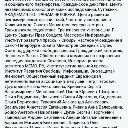
и социального партнерства, Гражданское действие, Центр
независимых социологических исследований, Сутяжник,
АКАДЕМИЯ ПО ПРАВАМ ЧЕЛОВЕКА, Центр развития
некоммерческих организаций, Частное учреждение в
Калининграде Совета Министров северных стран,
Гражданское содействие, Трансперенси Интернешнл-Р,
Центр Защиты Прав Средств Массовой Информации,
Институт развития прессы - Сибирь, Частное учреждение в
Санкт-Петербурге Совета Министров Северных Стран,
Фонд поддержки свободы прессы, Гражданский контроль,
Человек и Закон, Общественная комиссия по сохранению
наследия академика Сахарова, Информационное
агентство МЕМО. РУ, Институт региональной прессы,
Институт Развития Свободы Информации, Экозащита!-
Женсовет, Общественный вердикт, Евразийская
антимонопольная ассоциация, Бедушев Петр Петрович,
Дзугкоева Регина Николаевна, Кривенко Сергей
Владимирович, Милославский Павел Юрьевич, Шнырова
Ольга Вадимовна, Чанышева Лилия Айратовна, Сидорович
Ольга Борисовна, Туровский Александр Алексеевич,
Васильева Анастасия Евгеньевна, Ривина Анна Валерьевна,
Бойко Анатолий Николаевич, Дугин Сергей Георгиевич,
Пивоваров Андрей Сергеевич, Аверин Виталий Евгеньевич,
Барахоев Магомед Бекханович, Шарипков Олег
Викторович, Мошель Ирина Ароновна, Шведов Григорий