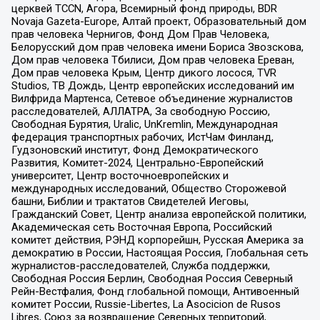
церквей TCCN, Агора, Всемирный фонд природы, BDR
Novaja Gazeta-Europe, Алтай проект, Образовательный дом
прав человека Чернигов, Фонд Дом Прав Человека,
Белорусский дом прав человека имени Бориса Звозскова,
Дом прав человека Тбилиси, Дом прав человека Ереван,
Дом прав человека Крым, Центр дикого лосося, TVR
Studios, ТВ Дождь, Центр европейских исследований им
Вилфрида Мартенса, Сетевое объединение журналистов
расследователей, АЛЛАТРА, За свободную Россию,
Свободная Бурятия, Uralic, UnKremlin, Международная
федерация транспортных рабочих, ИстЧам Финланд,
Гудзоновский институт, Фонд Демократического
Развития, Комитет-2024, Центрально-Европейский
университет, Центр восточноевропейских и
международных исследований, Общество Сторожевой
башни, Библии и трактатов Свидетелей Иеговы,
Гражданский Совет, Центр анализа европейской политики,
Академическая сеть Восточная Европа, Российский
комитет действия, РЭНД корпорейшн, Русская Америка за
демократию в России, Настоящая Россия, Глобальная сеть
журналистов-расследователей, Служба поддержки,
Свободная Россия Берлин, Свободная Россия Северный
Рейн-Вестфалия, Фонд глобальной помощи, Антивоенный
комитет России, Russie-Libertes, La Asocicion de Rusos
Libres, Союз за возвращение Северных территорий,