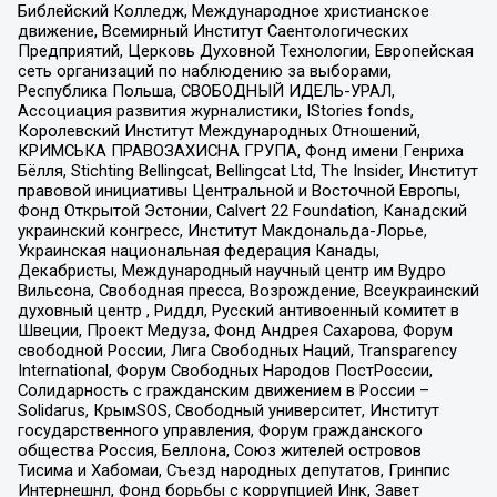
Библейский Колледж, Международное христианское
движение, Всемирный Институт Саентологических
Предприятий, Церковь Духовной Технологии, Европейская
сеть организаций по наблюдению за выборами,
Республика Польша, СВОБОДНЫЙ ИДЕЛЬ-УРАЛ,
Ассоциация развития журналистики, IStories fonds,
Королевский Институт Международных Отношений,
КРИМСЬКА ПРАВОЗАХИСНА ГРУПА, Фонд имени Генриха
Бёлля, Stichting Bellingcat, Bellingcat Ltd, The Insider, Институт
правовой инициативы Центральной и Восточной Европы,
Фонд Открытой Эстонии, Calvert 22 Foundation, Канадский
украинский конгресс, Институт Макдональда-Лорье,
Украинская национальная федерация Канады,
Декабристы, Международный научный центр им Вудро
Вильсона, Свободная пресса, Возрождение, Всеукраинский
духовный центр , Риддл, Русский антивоенный комитет в
Швеции, Проект Медуза, Фонд Андрея Сахарова, Форум
свободной России, Лига Свободных Наций, Transparеncy
International, Форум Свободных Народов ПостРоссии,
Солидарность с гражданским движением в России –
Solidarus, КрымSOS, Свободный университет, Институт
государственного управления, Форум гражданского
общества Россия, Беллона, Союз жителей островов
Тисима и Хабомаи, Съезд народных депутатов, Гринпис
Интернешнл, Фонд борьбы с коррупцией Инк, Завет