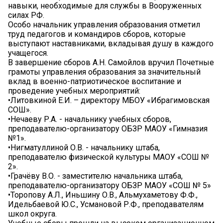
навыки, необходимые для службы в Вооруженных
силах РФ.
Особо начальник управления образования отметил
труд педагогов и командиров сборов, которые
выступают наставниками, вкладывая душу в каждого
учащегося.
В завершение сборов А.Н. Самойлов вручил Почетные
грамоты управления образования за значительный
вклад в военно-патриотическое воспитание и
проведение учебных мероприятий:
•Литовкиной Е.И. – директору МБОУ «Ибрагимовская
СОШ».
•Нечаеву Р.А. - начальнику учебных сборов,
преподавателю-организатору ОБЗР МАОУ «Гимназия
№1».
•Нигматуллиной О.В. - начальнику штаба,
преподавателю физической культуры МАОУ «СОШ №
2».
•Грачёву В.О. - заместителю начальника штаба,
преподавателю-организатору ОБЗР МАОУ «СОШ № 5»
•Торопову А.Л., Иньшину О.В., Альмухаметову Ф.Ф.,
Идельбаевой Ю.С., Усмановой Р.Ф., преподавателям
школ округа.