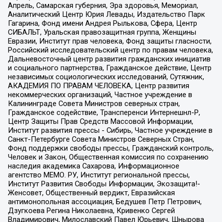
Апрель, Самарская губерния, Эра здоровья, Мемориал,
Аналитический Центр Юрия Левады, Издательство Парк
Гагарина, Фонд имени Андрея Рылькова, Сфера, Центр
СИБАЛЬТ, Уральская правозащитная группа, Женщины
Евразии, Институт прав человека, Фонд защиты гласности,
Российский исследовательский центр по правам человека,
Дальневосточный центр развития гражданских инициатив
и социального партнерства, Гражданское действие, Центр
независимых социологических исследований, Сутяжник,
АКАДЕМИЯ ПО ПРАВАМ ЧЕЛОВЕКА, Центр развития
некоммерческих организаций, Частное учреждение в
Калининграде Совета Министров северных стран,
Гражданское содействие, Трансперенси Интернешнл-Р,
Центр Защиты Прав Средств Массовой Информации,
Институт развития прессы - Сибирь, Частное учреждение в
Санкт-Петербурге Совета Министров Северных Стран,
Фонд поддержки свободы прессы, Гражданский контроль,
Человек и Закон, Общественная комиссия по сохранению
наследия академика Сахарова, Информационное
агентство МЕМО. РУ, Институт региональной прессы,
Институт Развития Свободы Информации, Экозащита!-
Женсовет, Общественный вердикт, Евразийская
антимонопольная ассоциация, Бедушев Петр Петрович,
Дзугкоева Регина Николаевна, Кривенко Сергей
Владимирович, Милославский Павел Юрьевич, Шнырова