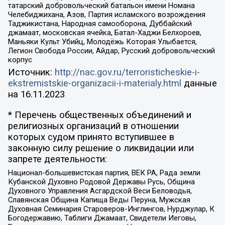
татарский добровольческий батальон имени Номана
Челебиджихана, Азов, Партия исламского возрождения
Таджикистана, Народная самооборона, Дуббайский
джамаат, московская ячейка, Батал-Хаджи Белхороев,
Маньяки Культ Убийц, Молодёжь Которая Улыбается,
Легион Свобода России, Айдар, Русский добровольческий
корпус
Источник:
http://nac.gov.ru/terroristicheskie-i-
ekstremistskie-organizacii-i-materialy.html
данные
на
16.11.2023
* Перечень общественных объединений и
религиозных организаций в отношении
которых судом принято вступившее в
законную силу решение о ликвидации или
запрете деятельности:
Национал-большевистская партия, ВЕК РА, Рада земли
Кубанской Духовно Родовой Державы Русь, Община
Духовного Управления Асгардской Веси Беловодья,
Славянская Община Капища Веды Перуна, Мужская
Духовная Семинария Староверов-Инглингов, Нурджулар, К
Богодержавию, Таблиги Джамаат, Свидетели Иеговы,