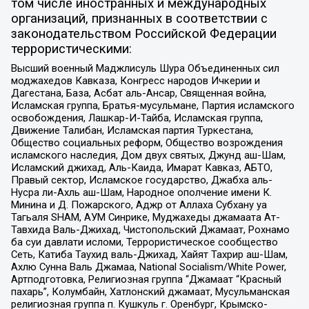
том числе иностранных и международных
организаций, признанных в соответствии с
законодательством Российской Федерации
террористическими:
Высший военный Маджлисуль Шура Объединенных сил
моджахедов Кавказа, Конгресс народов Ичкерии и
Дагестана, База, Асбат аль-Ансар, Священная война,
Исламская группа, Братья-мусульмане, Партия исламского
освобождения, Лашкар-И-Тайба, Исламская группа,
Движение Талибан, Исламская партия Туркестана,
Общество социальных реформ, Общество возрождения
исламского наследия, Дом двух святых, Джунд аш-Шам,
Исламский джихад, Аль-Каида, Имарат Кавказ, АБТО,
Правый сектор, Исламское государство, Джабха аль-
Нусра ли-Ахль аш-Шам, Народное ополчение имени К.
Минина и Д. Пожарского, Аджр от Аллаха Субхану уа
Тагьаля SHAM, АУМ Синрике, Муджахеды джамаата Ат-
Тавхида Валь-Джихад, Чистопольский Джамаат, Рохнамо
ба суи давлати исломи, Террористическое сообщество
Сеть, Катиба Таухид валь-Джихад, Хайят Тахрир аш-Шам,
Ахлю Сунна Валь Джамаа, National Socialism/White Power,
Артподготовка, Религиозная группа “Джамаат “Красный
пахарь”, Колумбайн, Хатлонский джамаат, Мусульманская
религиозная группа п. Кушкуль г. Оренбург, Крымско-