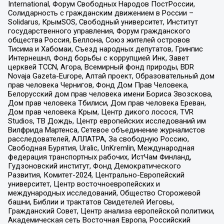
International, Форум Свободных Народов ПостРоссии,
Солидарность с гражданским движением в России –
Solidarus, КрымSOS, Свободный университет, Институт
государственного управления, Форум гражданского
общества Россия, Беллона, Союз жителей островов
Тисима и Хабомаи, Съезд народных депутатов, Гринпис
Интернешнл, Фонд борьбы с коррупцией Инк, Завет
церквей TCCN, Агора, Всемирный фонд природы, BDR
Novaja Gazeta-Europe, Алтай проект, Образовательный дом
прав человека Чернигов, Фонд Дом Прав Человека,
Белорусский дом прав человека имени Бориса Звозскова,
Дом прав человека Тбилиси, Дом прав человека Ереван,
Дом прав человека Крым, Центр дикого лосося, TVR
Studios, ТВ Дождь, Центр европейских исследований им
Вилфрида Мартенса, Сетевое объединение журналистов
расследователей, АЛЛАТРА, За свободную Россию,
Свободная Бурятия, Uralic, UnKremlin, Международная
федерация транспортных рабочих, ИстЧам Финланд,
Гудзоновский институт, Фонд Демократического
Развития, Комитет-2024, Центрально-Европейский
университет, Центр восточноевропейских и
международных исследований, Общество Сторожевой
башни, Библии и трактатов Свидетелей Иеговы,
Гражданский Совет, Центр анализа европейской политики,
Академическая сеть Восточная Европа, Российский