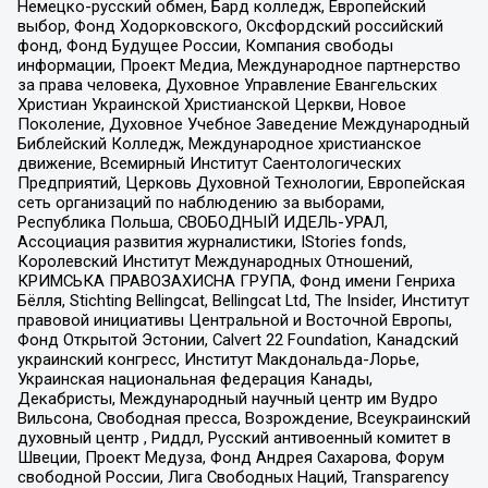
Немецко-русский обмен, Бард колледж, Европейский
выбор, Фонд Ходорковского, Оксфордский российский
фонд, Фонд Будущее России, Компания свободы
информации, Проект Медиа, Международное партнерство
за права человека, Духовное Управление Евангельских
Христиан Украинской Христианской Церкви, Новое
Поколение, Духовное Учебное Заведение Международный
Библейский Колледж, Международное христианское
движение, Всемирный Институт Саентологических
Предприятий, Церковь Духовной Технологии, Европейская
сеть организаций по наблюдению за выборами,
Республика Польша, СВОБОДНЫЙ ИДЕЛЬ-УРАЛ,
Ассоциация развития журналистики, IStories fonds,
Королевский Институт Международных Отношений,
КРИМСЬКА ПРАВОЗАХИСНА ГРУПА, Фонд имени Генриха
Бёлля, Stichting Bellingcat, Bellingcat Ltd, The Insider, Институт
правовой инициативы Центральной и Восточной Европы,
Фонд Открытой Эстонии, Calvert 22 Foundation, Канадский
украинский конгресс, Институт Макдональда-Лорье,
Украинская национальная федерация Канады,
Декабристы, Международный научный центр им Вудро
Вильсона, Свободная пресса, Возрождение, Всеукраинский
духовный центр , Риддл, Русский антивоенный комитет в
Швеции, Проект Медуза, Фонд Андрея Сахарова, Форум
свободной России, Лига Свободных Наций, Transparеncy