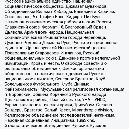
Русское национальное единство, Национал-
социалистическое общество, Джамаат мувахидов,
Объединенный Вилайат Кабарды, Балкарии и Карачая,
Союз славян, Ат-Такфир Валь-Хиджра, Пит Буль,
Национал-социалистическая рабочая партия России,
Славянский союз, Формат-18, Благородный Орден
Дьявола, Армия воли народа, Национальная
Социалистическая Инициатива города Череповца,
Духовно-Родовая Держава Русь, Русское национальное
единство, Древнерусской Инглистической церкви
Православных Староверов-Инглингов, Русский
общенациональный союз, Движение против нелегальной
иммиграции, Кровь и Честь, О свободе совести и о
религиозных объединениях, Омская организация
общественного политического движения Русское
национальное единство, Северное Братство, Клуб
Болельщиков Футбольного Клуба Динамо,
Файзрахманисты, Мусульманская религиозная организация
п. Боровский, Община Коренного Русского народа
Щелковского района, Правый сектор, УНА - УНСО,
Украинская повстанческая армия, Тризуб им. Степана
Бандеры, Братство, Белый Крест, Misanthropic division,
Религиозное объединение последователей инглиизма,
Народная Социальная Инициатива, TulaSkins,
Этнополитическое объединение Русские, Русское