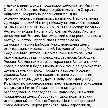
Национальный фонд в поддержку демократии, Институт
Открытое Общество Фонд Содействия, Фонд Открытое
общество, Американо-российский фонд по
экономическому и правовому развитию, Национальный
Демократический Институт Международных Отношений,
MEDIA DEVELOPMENT INVESTMENT FUND, Международный
Республиканский Институт, Открытая Россия, Институт
современной России, Черноморский фонд регионального
сотрудничества, Европейская Платформа за
Демократические Выборы, Международный центр
электоральных исследований, Германский фонд Маршалла
Соединенных Штатов, Тихоокеанский центр защиты
окружающей среды и природных ресурсов, Свободная
Россия, Всемирный конгресс украинцев, Атлантический
совет, Человек в беде, Европейский фонд за демократию,
Джеймстаунский фонд, Прожект Хармони, Родники
дракона, Врачи против насильственного извлечения
органов, Фалунь Дафа, Друзья Фалуньгун, Фалуньгун,
Коалиция по расследованию преследования в отношении
Фалуньгун в Китае, Всемирная организация по
расследованию преследований Фалуньгун, Пражский
гражданский центр, Ассоциация школ политических
исследований при Совете Европы, Центр либеральной
современности, Форум русскоязычных европейцев,