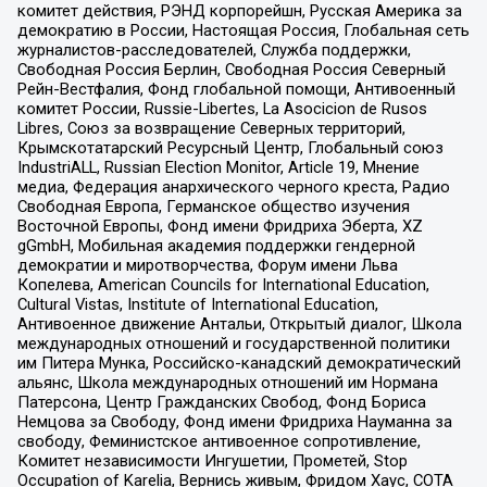
комитет действия, РЭНД корпорейшн, Русская Америка за
демократию в России, Настоящая Россия, Глобальная сеть
журналистов-расследователей, Служба поддержки,
Свободная Россия Берлин, Свободная Россия Северный
Рейн-Вестфалия, Фонд глобальной помощи, Антивоенный
комитет России, Russie-Libertes, La Asocicion de Rusos
Libres, Союз за возвращение Северных территорий,
Крымскотатарский Ресурсный Центр, Глобальный союз
IndustriALL, Russian Election Monitor, Article 19, Мнение
медиа, Федерация анархического черного креста, Радио
Свободная Европа, Германское общество изучения
Восточной Европы, Фонд имени Фридриха Эберта, XZ
gGmbH, Мобильная академия поддержки гендерной
демократии и миротворчества, Форум имени Льва
Копелева, American Councils for International Education,
Cultural Vistas, Institute of International Education,
Антивоенное движение Антальи, Открытый диалог, Школа
международных отношений и государственной политики
им Питера Мунка, Российско-канадский демократический
альянс, Школа международных отношений им Нормана
Патерсона, Центр Гражданских Свобод, Фонд Бориса
Немцова за Свободу, Фонд имени Фридриха Науманна за
свободу, Феминистское антивоенное сопротивление,
Комитет независимости Ингушетии, Прометей, Stop
Occupation of Karelia, Вернись живым, Фридом Хаус, СОТА