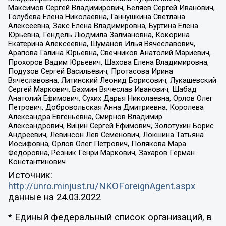
Максимов Сергей Владимирович, Беляев Сергей Иванович,
Голубева Елена Николаевна, Ганнушкина Светлана
Алексеевна, Закс Елена Владимировна, Буртина Елена
Юрьевна, Гендель Людмила Залмановна, Кокорина
Екатерина Алексеевна, Шуманов Илья Вячеславович,
Арапова Галина Юрьевна, Свечников Анатолий Мариевич,
Прохоров Вадим Юрьевич, Шахова Елена Владимировна,
Подузов Сергей Васильевич, Протасова Ирина
Вячеславовна, Литинский Леонид Борисович, Лукашевский
Сергей Маркович, Бахмин Вячеслав Иванович, Шабад
Анатолий Ефимович, Сухих Дарья Николаевна, Орлов Олег
Петрович, Добровольская Анна Дмитриевна, Королева
Александра Евгеньевна, Смирнов Владимир
Александрович, Вицин Сергей Ефимович, Золотухин Борис
Андреевич, Левинсон Лев Семенович, Локшина Татьяна
Иосифовна, Орлов Олег Петрович, Полякова Мара
Федоровна, Резник Генри Маркович, Захаров Герман
Константинович
Источник:
http://unro.minjust.ru/NKOForeignAgent.aspx
данные на
24.03.2022
* Единый федеральный список организаций, в