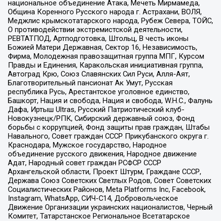
национальное объединение Атака, Мечеть Мирмамеда,
Община Коренного Русского народа г. Астрахани, ВОЛЯ,
Меджлис крымскотатарского народа, Рубеж Севера, ТОЙС,
О противодействии экстремистской деятельности,
РЕВТАТПОД, Артподготовка, Штольц, В честь иконы
Божией Матери Державная, Сектор 16, Независимость,
Фирма, Молодежная правозащитная группа МПГ, Курсом
Правды и Единения, Каракольская инициативная группа,
Автоград Крю, Союз Славянских Сил Руси, Алля-Аят,
Благотворительный пансионат Ак Умут, Русская
республика Русь, Арестантское уголовное единство,
Башкорт, Нация и свобода, Нация и свобода, W.H.С., Фалунь
Дафа, Иртыш Ultras, Русский Патриотический клуб-
Новокузнецк/РПК, Сибирский державный союз, Фонд
борьбы с коррупцией, Фонд защиты прав граждан, Штабы
Навального, Совет граждан СССР Прикубанского округа г.
Краснодара, Мужское государство, Народное
объединение русского движения, Народное движение
Адат, Народный совет граждан РСФСР СССР
Архангельской области, Проект Штурм, Граждане СССР,
Держава Союз Советских Светлых Родов, Совет Советских
Социалистических Районов, Meta Platforms Inc, Facebook,
Instagram, WhatsApp, СИЧ-С14, Добровольческое
Движение Организации украинских националистов, Черный
Комитет, Татарстанское Региональное Всетатарское