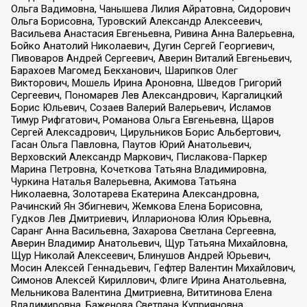
Ольга Вадимовна, Чанышева Лилия Айратовна, Сидорович
Ольга Борисовна, Туровский Александр Алексеевич,
Васильева Анастасия Евгеньевна, Ривина Анна Валерьевна,
Бойко Анатолий Николаевич, Дугин Сергей Георгиевич,
Пивоваров Андрей Сергеевич, Аверин Виталий Евгеньевич,
Барахоев Магомед Бекханович, Шарипков Олег
Викторович, Мошель Ирина Ароновна, Шведов Григорий
Сергеевич, Пономарев Лев Александрович, Каргалицкий
Борис Юльевич, Созаев Валерий Валерьевич, Исламов
Тимур Рифгатович, Романова Ольга Евгеньевна, Щаров
Сергей Алексадрович, Цирульников Борис Альбертович,
Гасан Ольга Павловна, Паутов Юрий Анатольевич,
Верховский Александр Маркович, Пислакова-Паркер
Марина Петровна, Кочеткова Татьяна Владимировна,
Чуркина Наталья Валерьевна, Акимова Татьяна
Николаевна, Золотарева Екатерина Александровна,
Рачинский Ян Збигневич, Жемкова Елена Борисовна,
Гудков Лев Дмитриевич, Илларионова Юлия Юрьевна,
Саранг Анна Васильевна, Захарова Светлана Сергеевна,
Аверин Владимир Анатольевич, Щур Татьяна Михайловна,
Щур Николай Алексеевич, Блинушов Андрей Юрьевич,
Мосин Алексей Геннадьевич, Гефтер Валентин Михайлович,
Симонов Алексей Кириллович, Флиге Ирина Анатольевна,
Мельникова Валентина Дмитриевна, Вититинова Елена
Владимировна, Баженова Светлана Куприяновна,