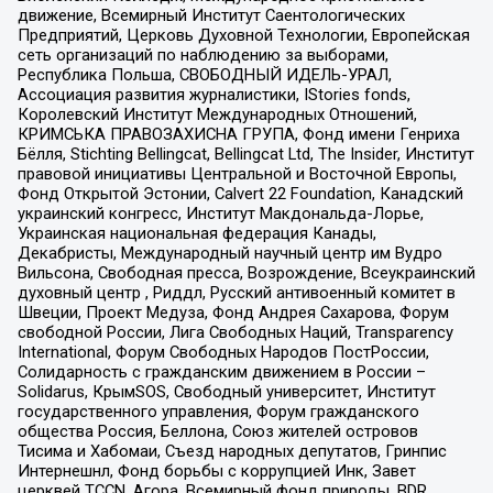
движение, Всемирный Институт Саентологических
Предприятий, Церковь Духовной Технологии, Европейская
сеть организаций по наблюдению за выборами,
Республика Польша, СВОБОДНЫЙ ИДЕЛЬ-УРАЛ,
Ассоциация развития журналистики, IStories fonds,
Королевский Институт Международных Отношений,
КРИМСЬКА ПРАВОЗАХИСНА ГРУПА, Фонд имени Генриха
Бёлля, Stichting Bellingcat, Bellingcat Ltd, The Insider, Институт
правовой инициативы Центральной и Восточной Европы,
Фонд Открытой Эстонии, Calvert 22 Foundation, Канадский
украинский конгресс, Институт Макдональда-Лорье,
Украинская национальная федерация Канады,
Декабристы, Международный научный центр им Вудро
Вильсона, Свободная пресса, Возрождение, Всеукраинский
духовный центр , Риддл, Русский антивоенный комитет в
Швеции, Проект Медуза, Фонд Андрея Сахарова, Форум
свободной России, Лига Свободных Наций, Transparеncy
International, Форум Свободных Народов ПостРоссии,
Солидарность с гражданским движением в России –
Solidarus, КрымSOS, Свободный университет, Институт
государственного управления, Форум гражданского
общества Россия, Беллона, Союз жителей островов
Тисима и Хабомаи, Съезд народных депутатов, Гринпис
Интернешнл, Фонд борьбы с коррупцией Инк, Завет
церквей TCCN, Агора, Всемирный фонд природы, BDR