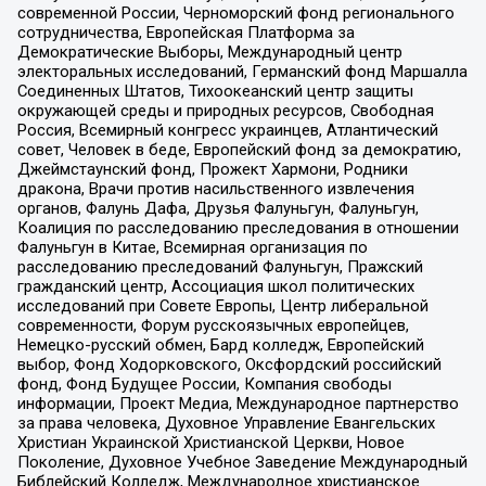
современной России, Черноморский фонд регионального
сотрудничества, Европейская Платформа за
Демократические Выборы, Международный центр
электоральных исследований, Германский фонд Маршалла
Соединенных Штатов, Тихоокеанский центр защиты
окружающей среды и природных ресурсов, Свободная
Россия, Всемирный конгресс украинцев, Атлантический
совет, Человек в беде, Европейский фонд за демократию,
Джеймстаунский фонд, Прожект Хармони, Родники
дракона, Врачи против насильственного извлечения
органов, Фалунь Дафа, Друзья Фалуньгун, Фалуньгун,
Коалиция по расследованию преследования в отношении
Фалуньгун в Китае, Всемирная организация по
расследованию преследований Фалуньгун, Пражский
гражданский центр, Ассоциация школ политических
исследований при Совете Европы, Центр либеральной
современности, Форум русскоязычных европейцев,
Немецко-русский обмен, Бард колледж, Европейский
выбор, Фонд Ходорковского, Оксфордский российский
фонд, Фонд Будущее России, Компания свободы
информации, Проект Медиа, Международное партнерство
за права человека, Духовное Управление Евангельских
Христиан Украинской Христианской Церкви, Новое
Поколение, Духовное Учебное Заведение Международный
Библейский Колледж, Международное христианское