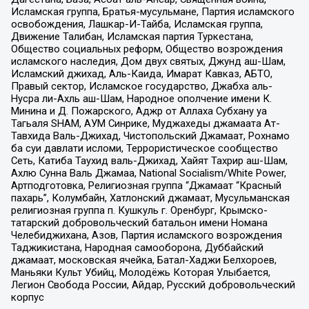
Исламская группа, Братья-мусульмане, Партия исламского
освобождения, Лашкар-И-Тайба, Исламская группа,
Движение Талибан, Исламская партия Туркестана,
Общество социальных реформ, Общество возрождения
исламского наследия, Дом двух святых, Джунд аш-Шам,
Исламский джихад, Аль-Каида, Имарат Кавказ, АБТО,
Правый сектор, Исламское государство, Джабха аль-
Нусра ли-Ахль аш-Шам, Народное ополчение имени К.
Минина и Д. Пожарского, Аджр от Аллаха Субхану уа
Тагьаля SHAM, АУМ Синрике, Муджахеды джамаата Ат-
Тавхида Валь-Джихад, Чистопольский Джамаат, Рохнамо
ба суи давлати исломи, Террористическое сообщество
Сеть, Катиба Таухид валь-Джихад, Хайят Тахрир аш-Шам,
Ахлю Сунна Валь Джамаа, National Socialism/White Power,
Артподготовка, Религиозная группа “Джамаат “Красный
пахарь”, Колумбайн, Хатлонский джамаат, Мусульманская
религиозная группа п. Кушкуль г. Оренбург, Крымско-
татарский добровольческий батальон имени Номана
Челебиджихана, Азов, Партия исламского возрождения
Таджикистана, Народная самооборона, Дуббайский
джамаат, московская ячейка, Батал-Хаджи Белхороев,
Маньяки Культ Убийц, Молодёжь Которая Улыбается,
Легион Свобода России, Айдар, Русский добровольческий
корпус