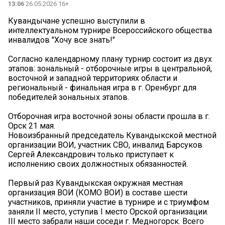
13:06
26.05.2026 16+
Кувандычане успешно выступили в
интеллектуальном турнире Всероссийского общества
инвалидов "Хочу все знать!"
Согласно календарному плану турнир состоит из двух
этапов: зональный - отборочные игры в центральной,
восточной и западной территориях области и
региональный - финальная игра в г. Оренбург для
победителей зональных этапов.
Отборочная игра восточной зоны области прошла в г.
Орск 21 мая.
Новоизбранный председатель Кувандыкской местной
организации ВОИ, участник СВО, инвалид Барсуков
Сергей Александрович только приступает к
исполнению своих должностных обязанностей.
Первый раз Кувандыкская окружная местная
организация ВОИ (КОМО ВОИ) в составе шести
участников, приняли участие в турнире и с триумфом
заняли II место, уступив I место Орской организации.
III место забрали наши соседи г. Медногорск. Всего