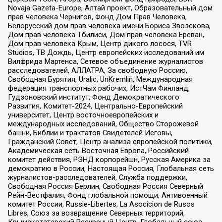
Novaja Gazeta-Europe, Алтай проект, Образовательный дом
прав человека Чернигов, Фонд Дом Прав Человека,
Белорусский дом прав человека имени Бориса Звозскова,
Дом прав человека Тбилиси, Дом прав человека Ереван,
Дом прав человека Крым, Центр дикого лосося, TVR
Studios, ТВ Дождь, Центр европейских исследований им
Вилфрида Мартенса, Сетевое объединение журналистов
расследователей, АЛЛАТРА, За свободную Россию,
Свободная Бурятия, Uralic, UnKremlin, Международная
федерация транспортных рабочих, ИстЧам Финланд,
Гудзоновский институт, Фонд Демократического
Развития, Комитет-2024, Центрально-Европейский
университет, Центр восточноевропейских и
международных исследований, Общество Сторожевой
башни, Библии и трактатов Свидетелей Иеговы,
Гражданский Совет, Центр анализа европейской политики,
Академическая сеть Восточная Европа, Российский
комитет действия, РЭНД корпорейшн, Русская Америка за
демократию в России, Настоящая Россия, Глобальная сеть
журналистов-расследователей, Служба поддержки,
Свободная Россия Берлин, Свободная Россия Северный
Рейн-Вестфалия, Фонд глобальной помощи, Антивоенный
комитет России, Russie-Libertes, La Asocicion de Rusos
Libres, Союз за возвращение Северных территорий,
Крымскотатарский Ресурсный Центр, Глобальный союз