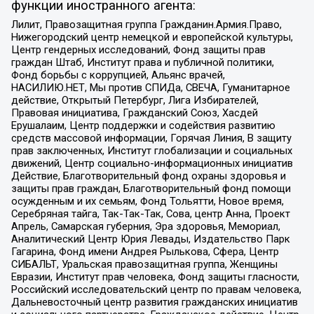
функции иностранного агента:
Лилит, Правозащитная группа Гражданин.Армия.Право,
Нижегородский центр немецкой и европейской культуры,
Центр гендерных исследований, Фонд защиты прав
граждан Штаб, Институт права и публичной политики,
Фонд борьбы с коррупцией, Альянс врачей,
НАСИЛИЮ.НЕТ, Мы против СПИДа, СВЕЧА, Гуманитарное
действие, Открытый Петербург, Лига Избирателей,
Правовая инициатива, Гражданский Союз, Хасдей
Ерушалаим, Центр поддержки и содействия развитию
средств массовой информации, Горячая Линия, В защиту
прав заключенных, Институт глобализации и социальных
движений, Центр социально-информационных инициатив
Действие, Благотворительный фонд охраны здоровья и
защиты прав граждан, Благотворительный фонд помощи
осужденным и их семьям, Фонд Тольятти, Новое время,
Серебряная тайга, Так-Так-Так, Сова, центр Анна, Проект
Апрель, Самарская губерния, Эра здоровья, Мемориал,
Аналитический Центр Юрия Левады, Издательство Парк
Гагарина, Фонд имени Андрея Рылькова, Сфера, Центр
СИБАЛЬТ, Уральская правозащитная группа, Женщины
Евразии, Институт прав человека, Фонд защиты гласности,
Российский исследовательский центр по правам человека,
Дальневосточный центр развития гражданских инициатив