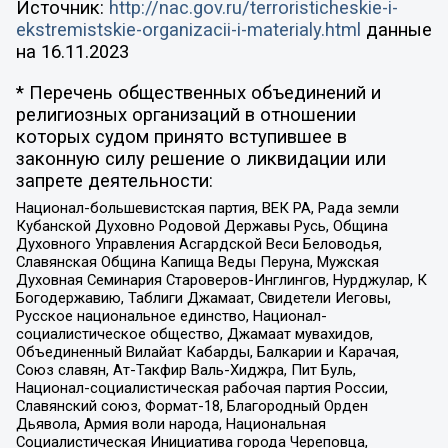
Источник:
http://nac.gov.ru/terroristicheskie-i-
ekstremistskie-organizacii-i-materialy.html
данные
на
16.11.2023
* Перечень общественных объединений и
религиозных организаций в отношении
которых судом принято вступившее в
законную силу решение о ликвидации или
запрете деятельности:
Национал-большевистская партия, ВЕК РА, Рада земли
Кубанской Духовно Родовой Державы Русь, Община
Духовного Управления Асгардской Веси Беловодья,
Славянская Община Капища Веды Перуна, Мужская
Духовная Семинария Староверов-Инглингов, Нурджулар, К
Богодержавию, Таблиги Джамаат, Свидетели Иеговы,
Русское национальное единство, Национал-
социалистическое общество, Джамаат мувахидов,
Объединенный Вилайат Кабарды, Балкарии и Карачая,
Союз славян, Ат-Такфир Валь-Хиджра, Пит Буль,
Национал-социалистическая рабочая партия России,
Славянский союз, Формат-18, Благородный Орден
Дьявола, Армия воли народа, Национальная
Социалистическая Инициатива города Череповца,