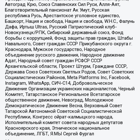
Автоград Крю, Союз Славянских Сил Руси, Алля-Аят,
Благотворительный пансионат Ак Умут, Русская
республика Русь, Арестантское уголовное единство,
Башкорт, Нация и свобода, Нация и свобода, W.H.С., Фалунь
Дафа, Иртыш Ultras, Русский Патриотический клуб-
Новокузнецк/РПК, Сибирский державный союз, Фонд
борьбы с коррупцией, Фонд защиты прав граждан, Штабы
Навального, Совет граждан СССР Прикубанского округа г.
Краснодара, Мужское государство, Народное
объединение русского движения, Народное движение
Адат, Народный совет граждан РСФСР СССР
Архангельской области, Проект Штурм, Граждане СССР,
Держава Союз Советских Светлых Родов, Совет Советских
Социалистических Районов, Meta Platforms Inc, Facebook,
Instagram, WhatsApp, СИЧ-С14, Добровольческое
Движение Организации украинских националистов, Черный
Комитет, Татарстанское Региональное Всетатарское
общественное движение, Невоград, Молодежное
Демократическое Движение Весна, Верховный Совет
Татарской Автономной Советской Социалистической
Республики, Конгресс ойрат-калмыцкого народа,
Исполнительный комитет совета народных депутатов
Красноярского края, Этническое национальное
объединение, ЛГБТ, Я.МЫ Сергей Фургал