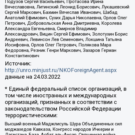
Подузов Сергей Васильевич, Протасова Ирина
Вячеславовна, Литинский Леонид Борисович, Лукашевский
Сергей Маркович, Бахмин Вячеслав Иванович, Шабад
Анатолий Ефимович, Сухих Дарья Николаевна, Орлов Олег
Петрович, Добровольская Анна Дмитриевна, Королева
Александра Евгеньевна, Смирнов Владимир
Александрович, Вицин Сергей Ефимович, Золотухин Борис
Андреевич, Левинсон Лев Семенович, Локшина Татьяна
Иосифовна, Орлов Олег Петрович, Полякова Мара
Федоровна, Резник Генри Маркович, Захаров Герман
Константинович
Источник:
http://unro.minjust.ru/NKOForeignAgent.aspx
данные на
24.03.2022
* Единый федеральный список организаций, в
том числе иностранных и международных
организаций, признанных в соответствии с
законодательством Российской Федерации
террористическими:
Высший военный Маджлисуль Шура Объединенных сил
моджахедов Кавказа, Конгресс народов Ичкерии и
Дагестана, База, Асбат аль-Ансар, Священная война,