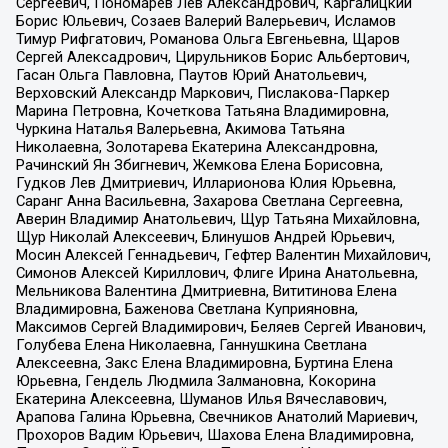
Сергеевич, Пономарев Лев Александрович, Каргалицкий
Борис Юльевич, Созаев Валерий Валерьевич, Исламов
Тимур Рифгатович, Романова Ольга Евгеньевна, Щаров
Сергей Алексадрович, Цирульников Борис Альбертович,
Гасан Ольга Павловна, Паутов Юрий Анатольевич,
Верховский Александр Маркович, Пислакова-Паркер
Марина Петровна, Кочеткова Татьяна Владимировна,
Чуркина Наталья Валерьевна, Акимова Татьяна
Николаевна, Золотарева Екатерина Александровна,
Рачинский Ян Збигневич, Жемкова Елена Борисовна,
Гудков Лев Дмитриевич, Илларионова Юлия Юрьевна,
Саранг Анна Васильевна, Захарова Светлана Сергеевна,
Аверин Владимир Анатольевич, Щур Татьяна Михайловна,
Щур Николай Алексеевич, Блинушов Андрей Юрьевич,
Мосин Алексей Геннадьевич, Гефтер Валентин Михайлович,
Симонов Алексей Кириллович, Флиге Ирина Анатольевна,
Мельникова Валентина Дмитриевна, Вититинова Елена
Владимировна, Баженова Светлана Куприяновна,
Максимов Сергей Владимирович, Беляев Сергей Иванович,
Голубева Елена Николаевна, Ганнушкина Светлана
Алексеевна, Закс Елена Владимировна, Буртина Елена
Юрьевна, Гендель Людмила Залмановна, Кокорина
Екатерина Алексеевна, Шуманов Илья Вячеславович,
Арапова Галина Юрьевна, Свечников Анатолий Мариевич,
Прохоров Вадим Юрьевич, Шахова Елена Владимировна,