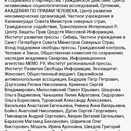
и социального партнерства, Гражданское действие, Центр
независимых социологических исследований, Сутяжник,
АКАДЕМИЯ ПО ПРАВАМ ЧЕЛОВЕКА, Центр развития
некоммерческих организаций, Частное учреждение в
Калининграде Совета Министров северных стран,
Гражданское содействие, Трансперенси Интернешнл-Р,
Центр Защиты Прав Средств Массовой Информации,
Институт развития прессы - Сибирь, Частное учреждение в
Санкт-Петербурге Совета Министров Северных Стран,
Фонд поддержки свободы прессы, Гражданский контроль,
Человек и Закон, Общественная комиссия по сохранению
наследия академика Сахарова, Информационное
агентство МЕМО. РУ, Институт региональной прессы,
Институт Развития Свободы Информации, Экозащита!-
Женсовет, Общественный вердикт, Евразийская
антимонопольная ассоциация, Бедушев Петр Петрович,
Дзугкоева Регина Николаевна, Кривенко Сергей
Владимирович, Милославский Павел Юрьевич, Шнырова
Ольга Вадимовна, Чанышева Лилия Айратовна, Сидорович
Ольга Борисовна, Туровский Александр Алексеевич,
Васильева Анастасия Евгеньевна, Ривина Анна Валерьевна,
Бойко Анатолий Николаевич, Дугин Сергей Георгиевич,
Пивоваров Андрей Сергеевич, Аверин Виталий Евгеньевич,
Барахоев Магомед Бекханович, Шарипков Олег
Викторович, Мошель Ирина Ароновна, Шведов Григорий