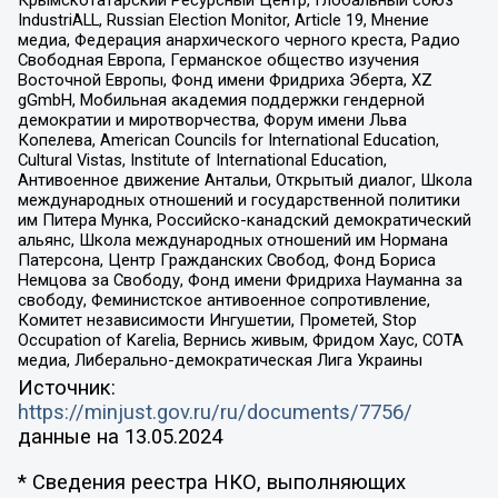
IndustriALL, Russian Election Monitor, Article 19, Мнение
медиа, Федерация анархического черного креста, Радио
Свободная Европа, Германское общество изучения
Восточной Европы, Фонд имени Фридриха Эберта, XZ
gGmbH, Мобильная академия поддержки гендерной
демократии и миротворчества, Форум имени Льва
Копелева, American Councils for International Education,
Cultural Vistas, Institute of International Education,
Антивоенное движение Антальи, Открытый диалог, Школа
международных отношений и государственной политики
им Питера Мунка, Российско-канадский демократический
альянс, Школа международных отношений им Нормана
Патерсона, Центр Гражданских Свобод, Фонд Бориса
Немцова за Свободу, Фонд имени Фридриха Науманна за
свободу, Феминистское антивоенное сопротивление,
Комитет независимости Ингушетии, Прометей, Stop
Occupation of Karelia, Вернись живым, Фридом Хаус, СОТА
медиа, Либерально-демократическая Лига Украины
Источник:
https://minjust.gov.ru/ru/documents/7756/
данные на
13.05.2024
* Сведения реестра НКО, выполняющих