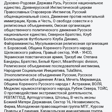
Духовно-Родовая Держава Русь, Русское национальное
единство, Древнерусской Инглистической церкви
Православных Староверов-Инглингов, Русский
общенациональный союз, Движение против нелегальной
иммиграции, Кровь и Честь, О свободе совести и о
религиозных объединениях, Омская организация
общественного политического движения Русское
национальное единство, Северное Братство, Клуб
Болельщиков Футбольного Клуба Динамо,
Файзрахманисты, Мусульманская религиозная организация
п. Боровский, Община Коренного Русского народа
Щелковского района, Правый сектор, УНА - УНСО,
Украинская повстанческая армия, Тризуб им. Степана
Бандеры, Братство, Белый Крест, Misanthropic division,
Религиозное объединение последователей инглиизма,
Народная Социальная Инициатива, TulaSkins,
Этнополитическое объединение Русские, Русское
национальное объединение Атака, Мечеть Мирмамеда,
Община Коренного Русского народа г. Астрахани, ВОЛЯ,
Меджлис крымскотатарского народа, Рубеж Севера, ТОЙС,
О противодействии экстремистской деятельности,
РЕВТАТПОД, Артподготовка, Штольц, В честь иконы
Божией Матери Державная, Сектор 16, Независимость,
Фирма, Молодежная правозащитная группа МПГ, Курсом
Правды и Единения, Каракольская инициативная группа,