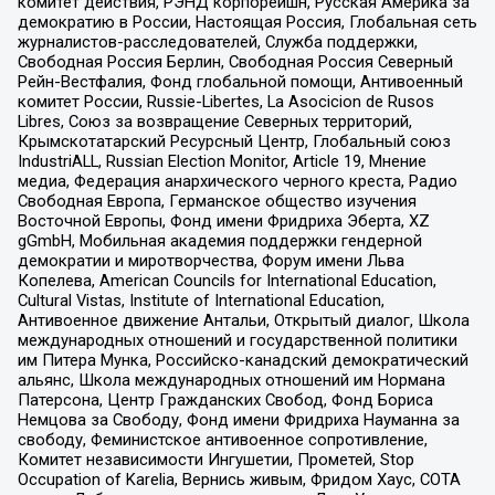
комитет действия, РЭНД корпорейшн, Русская Америка за
демократию в России, Настоящая Россия, Глобальная сеть
журналистов-расследователей, Служба поддержки,
Свободная Россия Берлин, Свободная Россия Северный
Рейн-Вестфалия, Фонд глобальной помощи, Антивоенный
комитет России, Russie-Libertes, La Asocicion de Rusos
Libres, Союз за возвращение Северных территорий,
Крымскотатарский Ресурсный Центр, Глобальный союз
IndustriALL, Russian Election Monitor, Article 19, Мнение
медиа, Федерация анархического черного креста, Радио
Свободная Европа, Германское общество изучения
Восточной Европы, Фонд имени Фридриха Эберта, XZ
gGmbH, Мобильная академия поддержки гендерной
демократии и миротворчества, Форум имени Льва
Копелева, American Councils for International Education,
Cultural Vistas, Institute of International Education,
Антивоенное движение Антальи, Открытый диалог, Школа
международных отношений и государственной политики
им Питера Мунка, Российско-канадский демократический
альянс, Школа международных отношений им Нормана
Патерсона, Центр Гражданских Свобод, Фонд Бориса
Немцова за Свободу, Фонд имени Фридриха Науманна за
свободу, Феминистское антивоенное сопротивление,
Комитет независимости Ингушетии, Прометей, Stop
Occupation of Karelia, Вернись живым, Фридом Хаус, СОТА