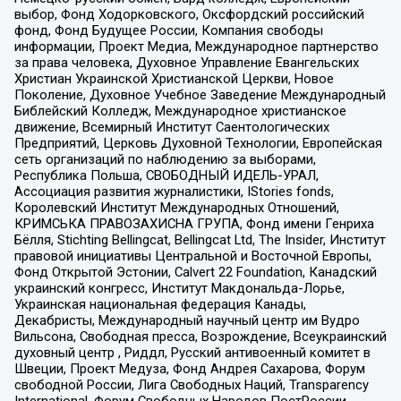
выбор, Фонд Ходорковского, Оксфордский российский
фонд, Фонд Будущее России, Компания свободы
информации, Проект Медиа, Международное партнерство
за права человека, Духовное Управление Евангельских
Христиан Украинской Христианской Церкви, Новое
Поколение, Духовное Учебное Заведение Международный
Библейский Колледж, Международное христианское
движение, Всемирный Институт Саентологических
Предприятий, Церковь Духовной Технологии, Европейская
сеть организаций по наблюдению за выборами,
Республика Польша, СВОБОДНЫЙ ИДЕЛЬ-УРАЛ,
Ассоциация развития журналистики, IStories fonds,
Королевский Институт Международных Отношений,
КРИМСЬКА ПРАВОЗАХИСНА ГРУПА, Фонд имени Генриха
Бёлля, Stichting Bellingcat, Bellingcat Ltd, The Insider, Институт
правовой инициативы Центральной и Восточной Европы,
Фонд Открытой Эстонии, Calvert 22 Foundation, Канадский
украинский конгресс, Институт Макдональда-Лорье,
Украинская национальная федерация Канады,
Декабристы, Международный научный центр им Вудро
Вильсона, Свободная пресса, Возрождение, Всеукраинский
духовный центр , Риддл, Русский антивоенный комитет в
Швеции, Проект Медуза, Фонд Андрея Сахарова, Форум
свободной России, Лига Свободных Наций, Transparеncy
International, Форум Свободных Народов ПостРоссии,