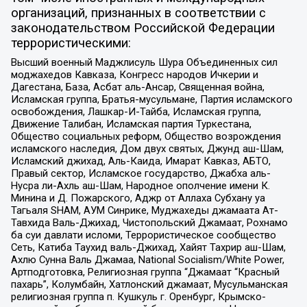
организаций, признанных в соответствии с
законодательством Российской Федерации
террористическими:
Высший военный Маджлисуль Шура Объединенных сил
моджахедов Кавказа, Конгресс народов Ичкерии и
Дагестана, База, Асбат аль-Ансар, Священная война,
Исламская группа, Братья-мусульмане, Партия исламского
освобождения, Лашкар-И-Тайба, Исламская группа,
Движение Талибан, Исламская партия Туркестана,
Общество социальных реформ, Общество возрождения
исламского наследия, Дом двух святых, Джунд аш-Шам,
Исламский джихад, Аль-Каида, Имарат Кавказ, АБТО,
Правый сектор, Исламское государство, Джабха аль-
Нусра ли-Ахль аш-Шам, Народное ополчение имени К.
Минина и Д. Пожарского, Аджр от Аллаха Субхану уа
Тагьаля SHAM, АУМ Синрике, Муджахеды джамаата Ат-
Тавхида Валь-Джихад, Чистопольский Джамаат, Рохнамо
ба суи давлати исломи, Террористическое сообщество
Сеть, Катиба Таухид валь-Джихад, Хайят Тахрир аш-Шам,
Ахлю Сунна Валь Джамаа, National Socialism/White Power,
Артподготовка, Религиозная группа “Джамаат “Красный
пахарь”, Колумбайн, Хатлонский джамаат, Мусульманская
религиозная группа п. Кушкуль г. Оренбург, Крымско-