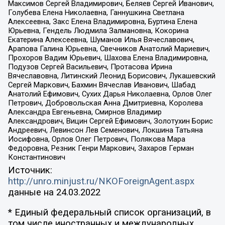
Максимов Сергей Владимирович, Беляев Сергей Иванович,
Голубева Елена Николаевна, Ганнушкина Светлана
Алексеевна, Закс Елена Владимировна, Буртина Елена
Юрьевна, Гендель Людмила Залмановна, Кокорина
Екатерина Алексеевна, Шуманов Илья Вячеславович,
Арапова Галина Юрьевна, Свечников Анатолий Мариевич,
Прохоров Вадим Юрьевич, Шахова Елена Владимировна,
Подузов Сергей Васильевич, Протасова Ирина
Вячеславовна, Литинский Леонид Борисович, Лукашевский
Сергей Маркович, Бахмин Вячеслав Иванович, Шабад
Анатолий Ефимович, Сухих Дарья Николаевна, Орлов Олег
Петрович, Добровольская Анна Дмитриевна, Королева
Александра Евгеньевна, Смирнов Владимир
Александрович, Вицин Сергей Ефимович, Золотухин Борис
Андреевич, Левинсон Лев Семенович, Локшина Татьяна
Иосифовна, Орлов Олег Петрович, Полякова Мара
Федоровна, Резник Генри Маркович, Захаров Герман
Константинович
Источник:
http://unro.minjust.ru/NKOForeignAgent.aspx
данные на
24.03.2022
* Единый федеральный список организаций, в
том числе иностранных и международных