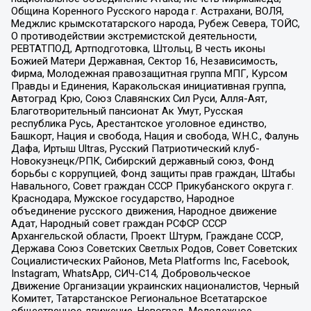
Община Коренного Русского народа г. Астрахани, ВОЛЯ,
Меджлис крымскотатарского народа, Рубеж Севера, ТОЙС,
О противодействии экстремистской деятельности,
РЕВТАТПОД, Артподготовка, Штольц, В честь иконы
Божией Матери Державная, Сектор 16, Независимость,
Фирма, Молодежная правозащитная группа МПГ, Курсом
Правды и Единения, Каракольская инициативная группа,
Автоград Крю, Союз Славянских Сил Руси, Алля-Аят,
Благотворительный пансионат Ак Умут, Русская
республика Русь, Арестантское уголовное единство,
Башкорт, Нация и свобода, Нация и свобода, W.H.С., Фалунь
Дафа, Иртыш Ultras, Русский Патриотический клуб-
Новокузнецк/РПК, Сибирский державный союз, Фонд
борьбы с коррупцией, Фонд защиты прав граждан, Штабы
Навального, Совет граждан СССР Прикубанского округа г.
Краснодара, Мужское государство, Народное
объединение русского движения, Народное движение
Адат, Народный совет граждан РСФСР СССР
Архангельской области, Проект Штурм, Граждане СССР,
Держава Союз Советских Светлых Родов, Совет Советских
Социалистических Районов, Meta Platforms Inc, Facebook,
Instagram, WhatsApp, СИЧ-С14, Добровольческое
Движение Организации украинских националистов, Черный
Комитет, Татарстанское Региональное Всетатарское