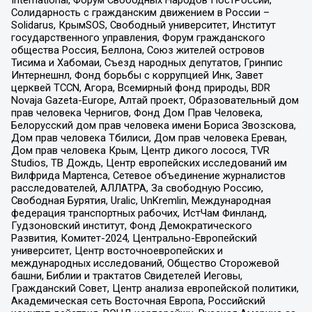
Солидарность с гражданским движением в России –
Solidarus, КрымSOS, Свободный университет, Институт
государственного управления, Форум гражданского
общества Россия, Беллона, Союз жителей островов
Тисима и Хабомаи, Съезд народных депутатов, Гринпис
Интернешнл, Фонд борьбы с коррупцией Инк, Завет
церквей TCCN, Агора, Всемирный фонд природы, BDR
Novaja Gazeta-Europe, Алтай проект, Образовательный дом
прав человека Чернигов, Фонд Дом Прав Человека,
Белорусский дом прав человека имени Бориса Звозскова,
Дом прав человека Тбилиси, Дом прав человека Ереван,
Дом прав человека Крым, Центр дикого лосося, TVR
Studios, ТВ Дождь, Центр европейских исследований им
Вилфрида Мартенса, Сетевое объединение журналистов
расследователей, АЛЛАТРА, За свободную Россию,
Свободная Бурятия, Uralic, UnKremlin, Международная
федерация транспортных рабочих, ИстЧам Финланд,
Гудзоновский институт, Фонд Демократического
Развития, Комитет-2024, Центрально-Европейский
университет, Центр восточноевропейских и
международных исследований, Общество Сторожевой
башни, Библии и трактатов Свидетелей Иеговы,
Гражданский Совет, Центр анализа европейской политики,
Академическая сеть Восточная Европа, Российский