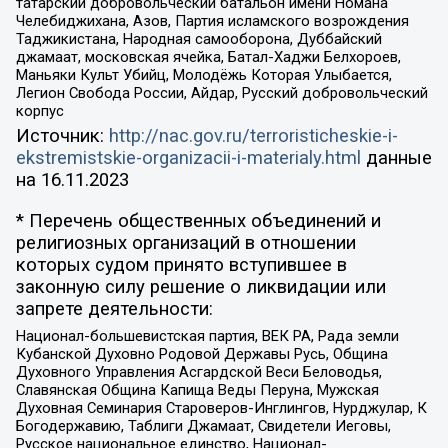
татарский добровольческий батальон имени Номана
Челебиджихана, Азов, Партия исламского возрождения
Таджикистана, Народная самооборона, Дуббайский
джамаат, московская ячейка, Батал-Хаджи Белхороев,
Маньяки Культ Убийц, Молодёжь Которая Улыбается,
Легион Свобода России, Айдар, Русский добровольческий
корпус
Источник:
http://nac.gov.ru/terroristicheskie-i-
ekstremistskie-organizacii-i-materialy.html
данные
на
16.11.2023
* Перечень общественных объединений и
религиозных организаций в отношении
которых судом принято вступившее в
законную силу решение о ликвидации или
запрете деятельности:
Национал-большевистская партия, ВЕК РА, Рада земли
Кубанской Духовно Родовой Державы Русь, Община
Духовного Управления Асгардской Веси Беловодья,
Славянская Община Капища Веды Перуна, Мужская
Духовная Семинария Староверов-Инглингов, Нурджулар, К
Богодержавию, Таблиги Джамаат, Свидетели Иеговы,
Русское национальное единство, Национал-