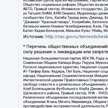
Исламская группа, Братья-мусульмане, Партия ис
Общество социальных реформ, Общество возрожд
АБТО, Правый сектор, Исламское государство, Д
уа Тагьаля SHAM, АУМ Синрике, Муджахеды джама
сообщество Сеть, Катиба Таухид валь-Джихад, Хай
“Джамаат “Красный пахарь”, Колумбайн, Хатлонск
батальон имени Номана Челебиджихана, Азов, Па
Батал-Хаджи Белхороев, Маньяки Культ Убийц, М
Источник:
http://nac.gov.ru/terroristichesk
* Перечень общественных объединений 
силу решение о ликвидации или запрете
Национал-большевистская партия, ВЕК РА, Рада 
Славянская Община Капища Веды Перуна, Мужская
Русское национальное единство, Национал-социа
Ат-Такфир Валь-Хиджра, Пит Буль, Национал-соц
народа, Национальная Социалистическая Инициат
Инглистической церкви Православных Староверов
свободе совести и о религиозных объединениях,
Клуб Болельщиков Футбольного Клуба Динамо, Фа
Щелковского района, Правый сектор, УНА - УНСО, У
Религиозное объединение последователей инглии
объединение Атака, Мечеть Мирмамеда, Община К
противодействии экстремистской деятельности, 