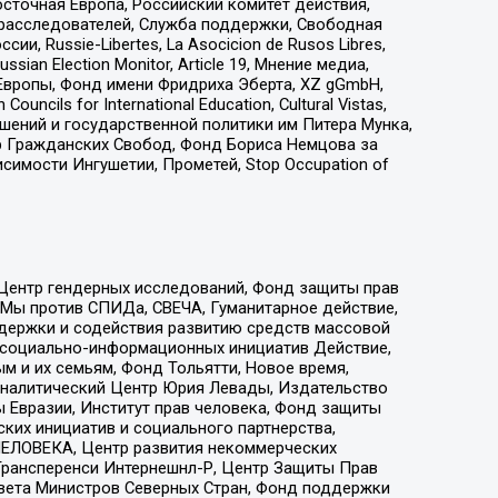
сточная Европа, Российский комитет действия,
-расследователей, Служба поддержки, Свободная
 Russie-Libertes, La Asocicion de Rusos Libres,
an Election Monitor, Article 19, Мнение медиа,
Европы, Фонд имени Фридриха Эберта, XZ gGmbH,
ls for International Education, Cultural Vistas,
ошений и государственной политики им Питера Мунка,
 Гражданских Свобод, Фонд Бориса Немцова за
имости Ингушетии, Прометей, Stop Occupation of
 Центр гендерных исследований, Фонд защиты прав
 Мы против СПИДа, СВЕЧА, Гуманитарное действие,
ддержки и содействия развитию средств массовой
р социально-информационных инициатив Действие,
 и их семьям, Фонд Тольятти, Новое время,
, Аналитический Центр Юрия Левады, Издательство
 Евразии, Институт прав человека, Фонд защиты
ких инициатив и социального партнерства,
ЕЛОВЕКА, Центр развития некоммерческих
 Трансперенси Интернешнл-Р, Центр Защиты Прав
овета Министров Северных Стран, Фонд поддержки