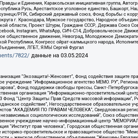
равды и Единения, Каракольская инициативная группа, Автогра
спублика Русь, Арестантское уголовное единство, Башкорт, Наци
окузнецк/РПК, Сибирский державный союз, Фонд борьбы с кор
округа г. Краснодара, Мужское государство, Народное объедин
ой области, Проект Штурм, Граждане СССР, Держава Союз Сов
Facebook, Instagram, WhatsApp, СИЧ-С14, Добровольческое Движ
ское общественное движение, Невоград, Молодежное Демократ
ой Республики, Конгресс ойрат-калмыцкого народа, Исполнит
бъединение, ЛГБТ, Я.МЫ Сергей Фургал
uments/7822/
данные на
03.05.2024
Общество с ограниченной ответственностью "Радио Свободная Европа/Радио Свобода", Чешское информационное агентство "MEDIUM-ORIENT", Красноярская региональная общественная организация "Мы против СПИДа", Камалягин Денис Николаевич, Маркелов Сергей Евгеньевич, Пономарев Лев Александрович, Савицкая Людмила Алексеевна, Автономная некоммерческая организация "Центр по работе с проблемой насилия "НАСИЛИЮ.НЕТ", Межрегиональный профессиональный союз работников здравоохранения "Альянс врачей", Юридическое лицо, зарегистрированное в Латвийской Республике, SIA "Medusa Project" (регистрационный номер 40103797863, дата регистрации 10.06.2014), Некоммерческая организация "Фонд по борьбе с коррупцией", Автономная некоммерческая организация "Институт права и публичной политики", Баданин Роман Сергеевич, Гликин Максим Александрович, Железнова Мария Михайловна, Лукьянова Юлия Сергеевна, Маетная Елизавета Витальевна, Маняхин Петр Борисович, Чуракова Ольга Владимировна, Ярош Юлия Петровна, Юридическое лицо "The Insider SIA", зарегистрированное в Риге, Латвийская Республика (дата регистрации 26.06.2015), являющееся администратором доменного имени интернет-издания "The Insider SIA", https://theins.ru, Постернак Алексей Евгеньевич, Рубин Михаил Аркадьевич, Анин Роман Александрович, Юридическое лицо Istories fonds, зарегистрированное в Латвийской Республике (регистрационный номер 50008295751, дата регистрации 24.02.2020), Великовский Дмитрий Александрович, Долинина Ирина Николаевна, Мароховская Алеся Алексеевна, Шлейнов Роман Юрьевич, Шмагун Олеся Валентиновна, Общество с ограниченной ответственностью "Альтаир 2021", Общество с ограниченной ответственностью "Вега 2021", Общество с ограниченной ответственностью "Главный редактор 2021", Общество с ограниченной ответственностью "Ромашки монолит", Важенков Артем Валерьевич, Ивановская областная общественная организация "Центр гендерных исследований", Гурман Юрий Альбертович, Медиапроект "ОВД-Инфо", Егоров Владимир Владимирович, Жилинский Владимир Александрович, Общество с ограниченной ответственностью "ЗП", Иванова София Юрьевна, Карезина Инна Павловна, Кильтау Екатерина Викторовна, Петров Алексей Викторович, Пискунов Сергей Евгеньевич, Смирнов Сергей Сергеевич, Тихонов Михаил Сергеевич, Общество с ограниченной ответственностью "ЖУРНАЛИСТ-ИНОСТРАННЫЙ АГЕНТ", Арапова Галина Юрьевна, Вольтская Татьяна Анатольевна, Американская компания "Mason G.E.S. Anonymous Foundation" (США), являющаяся владельцем интернет-издания https://mnews.world/, Компания "Stichting Bellingcat", зарегистрированная в Нидерландах (дата регистрации 11.07.2018), Захаров Андрей Вячеславович, Клепиковская Екатерина Дмитриевна, Общество с ограниченной ответственностью "МЕМО", Перл Роман Александрович, Симонов Евгений Алексеевич, Соловьева Елена Анатольевна, Сотников Даниил Владимирович, Сурначева Елизавета Дмитриевна, Автономная некоммерческая организация по защите прав человека и информированию населения "Якутия – Наше Мнение", Общество с ограниченной ответственностью "Москоу диджитал медиа", с 26.01.2023 Общество с ограниченной ответственностью "Чайка Белые сады", Ветошкина Валерия Валерьевна, Заговора Максим Александрович, Межрегиональное общественное движение "Российская ЛГБТ - сеть", Оленичев Максим Владимирович, Павлов Иван Юрьевич, Скворцова Елена Сергеевна, Общество с ограниченной ответственностью "Как бы инагент", Кочетков Игорь Викторович, Общество с ограниченной ответственностью "Честные выборы", Еланчик Олег Александрович, Общество с ограниченной ответственностью "Нобелевский призыв", Гималова Регина Эмилевна, Григорьев Андрей Валерьевич, Григорьева Алина Александровна, Ассоциация по содействию защите прав призывников, альтернативнослужащих и военнослужащих "Правозащитная группа "Гражданин.Армия.Право", Хисамова Регина Фаритовна, Автономная некоммерческая организация по реализа