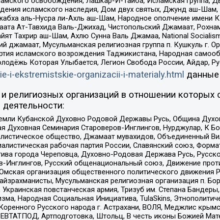
ламского освобождения, Лашкар-И-Тайба, Исламская группа, Дв
ения исламского наследия, Дом двух святых, Джунд аш-Шам, 
жабха аль-Нусра ли-Ахль аш-Шам, Народное ополчение имени К.
ата Ат-Тавхида Валь-Джихад, Чистопольский Джамаат, Рохнам
ят Тахрир аш-Шам, Ахлю Сунна Валь Джамаа, National Socialism
ий джамаат, Мусульманская религиозная группа п. Кушкуль г. 
ртия исламского возрождения Таджикистана, Народная самооб
олодёжь Которая Улыбается, Легион Свобода России, Айдар, Р
ie-i-ekstremistskie-organizacii-i-materialy.html
данные
и религиозных организаций в отношении которых 
 деятельности:
земли Кубанской Духовно Родовой Державы Русь, Община Духо
 Духовная Семинария Староверов-Инглингов, Нурджулар, К Бо
листическое общество, Джамаат мувахидов, Объединенный Вил
иалистическая рабочая партия России, Славянский союз, Форма
ива города Череповца, Духовно-Родовая Держава Русь, Русск
-Инглингов, Русский общенациональный союз, Движение против
 Омская организация общественного политического движения Р
йзрахманисты, Мусульманская религиозная организация п. Бо
краинская повстанческая армия, Тризуб им. Степана Бандеры, Бр
зма, Народная Социальная Инициатива, TulaSkins, Этнополитич
оренного Русского народа г. Астрахани, ВОЛЯ, Меджлис крымс
РЕВТАТПОД, Артподготовка, Штольц, В честь иконы Божией Мате