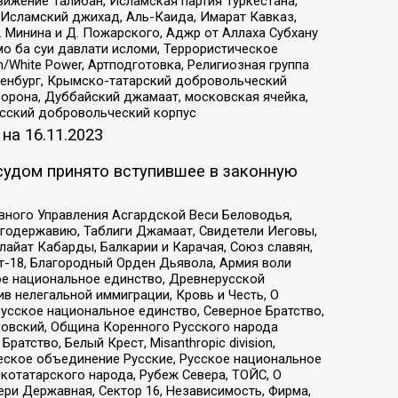
ижение Талибан, Исламская партия Туркестана,
Исламский джихад, Аль-Каида, Имарат Кавказ,
 Минина и Д. Пожарского, Аджр от Аллаха Субхану
о ба суи давлати исломи, Террористическое
/White Power, Артподготовка, Религиозная группа
Оренбург, Крымско-татарский добровольческий
орона, Дуббайский джамаат, московская ячейка,
усский добровольческий корпус
 на
16.11.2023
судом принято вступившее в законную
вного Управления Асгардской Веси Беловодья,
годержавию, Таблиги Джамаат, Свидетели Иеговы,
айат Кабарды, Балкарии и Карачая, Союз славян,
т-18, Благородный Орден Дьявола, Армия воли
ое национальное единство, Древнерусской
 нелегальной иммиграции, Кровь и Честь, О
усское национальное единство, Северное Братство,
ровский, Община Коренного Русского народа
атство, Белый Крест, Misanthropic division,
еское объединение Русские, Русское национальное
котатарского народа, Рубеж Севера, ТОЙС, О
ри Державная, Сектор 16, Независимость, Фирма,