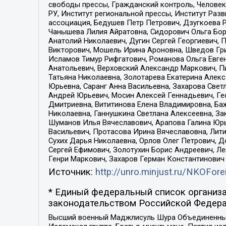
свободы прессы, Гражданский контроль, Человек
РУ, Институт региональной прессы, Институт Ра
ассоциация, Бедушев Петр Петрович, Дзугкоева 
Чанышева Лилия Айратовна, Сидорович Ольга Бори
Анатолий Николаевич, Дугин Сергей Георгиевич, 
Викторович, Мошель Ирина Ароновна, Шведов Гри
Исламов Тимур Рифгатович, Романова Ольга Евге
Анатольевич, Верховский Александр Маркович, П
Татьяна Николаевна, Золотарева Екатерина Алек
Юрьевна, Саранг Анна Васильевна, Захарова Свет
Андрей Юрьевич, Мосин Алексей Геннадьевич, Ге
Дмитриевна, Вититинова Елена Владимировна, Ба
Николаевна, Ганнушкина Светлана Алексеевна, За
Шуманов Илья Вячеславович, Арапова Галина Юрь
Васильевич, Протасова Ирина Вячеславовна, Лит
Сухих Дарья Николаевна, Орлов Олег Петрович, 
Сергей Ефимович, Золотухин Борис Андреевич, Л
Генри Маркович, Захаров Герман Константинович
Источник:
http://unro.minjust.ru/NKOFore
* Единый федеральный список организа
законодательством Российской Федера
Высший военный Маджлисуль Шура Объединенных с