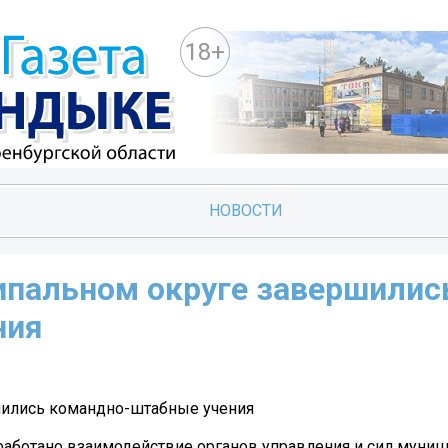
18+
НОВОСТИ
пальном округе завершилис
ния
ились командно-штабные учения
тработано взаимодействие органов управления и сил муни