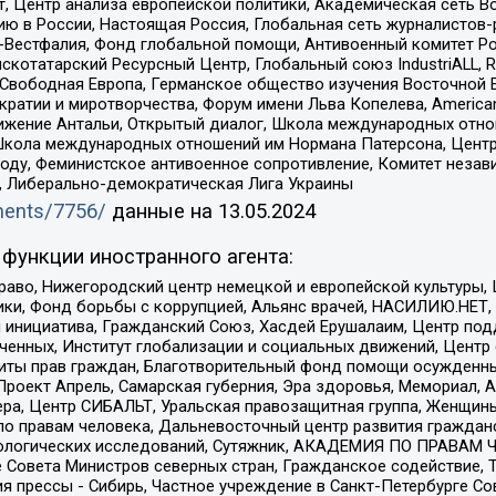
, Центр анализа европейской политики, Академическая сеть Во
ю в России, Настоящая Россия, Глобальная сеть журналистов
естфалия, Фонд глобальной помощи, Антивоенный комитет России,
татарский Ресурсный Центр, Глобальный союз IndustriALL, Russi
 Свободная Европа, Германское общество изучения Восточной 
и и миротворчества, Форум имени Льва Копелева, American Counci
ое движение Антальи, Открытый диалог, Школа международных отн
Школа международных отношений им Нормана Патерсона, Центр
ду, Феминистское антивоенное сопротивление, Комитет независ
а, Либерально-демократическая Лига Украины
uments/7756/
данные на
13.05.2024
функции иностранного агента:
раво, Нижегородский центр немецкой и европейской культуры,
тики, Фонд борьбы с коррупцией, Альянс врачей, НАСИЛИЮ.НЕТ,
я инициатива, Гражданский Союз, Хасдей Ерушалаим, Центр по
юченных, Институт глобализации и социальных движений, Цент
ты прав граждан, Благотворительный фонд помощи осужденным
а, Проект Апрель, Самарская губерния, Эра здоровья, Мемориал
ера, Центр СИБАЛЬТ, Уральская правозащитная группа, Женщины
по правам человека, Дальневосточный центр развития гражданс
ологических исследований, Сутяжник, АКАДЕМИЯ ПО ПРАВАМ Ч
е Совета Министров северных стран, Гражданское содействие,
я прессы - Сибирь, Частное учреждение в Санкт-Петербурге С