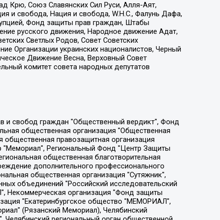
д Крю, Союз Славянских Сил Руси, Алля-Аят,
я и свобода, Нация и свобода, W.H.С., Фалунь Дафа,
рупцией, Фонд защиты прав граждан, Штабы
ение русского движения, Народное движение Адат,
етских Светлых Родов, Совет Советских
ение Организации украинских националистов, Черный
ическое Движение Весна, Верховный Совет
ельный комитет совета народных депутатов
ции социально-правовых программ "Лилит", Дальневосточное общественное движение "Маяк", Санкт-Петербургская ЛГБТ-инициативная группа "Выход", Инициативная группа ЛГБТ+ "Реверс", Алексеев Андрей Викторович, Бекбулатова Таисия Львовна, Беляев Иван Михайлович, Владыкина Елена Сергеевна, Гельман Марат Александрович, Никульшина Вероника Юрьевна, Толоконникова Надежда Андреевна, Шендерович Виктор Анатольевич, Общество с ограниченной ответственностью "Данное сообщение", Общество с ограниченной ответственностью Издательский дом "Новая глава", Айнбиндер Александра Александровна, Московский комьюнити-центр для ЛГБТ+инициатив, Благотворительный фонд развития филантропии, Deutsche Welle (Германия, Kurt-Schumacher-Strasse 3, 53113 Bonn), Борзунова Мария Михайловна, Воробьев Виктор Викторович, Голубева Анна Львовна, Константинова Алла Михайловна, Малкова Ирина Владимировна, Мурадов Мурад Абдулгалимович, Осетинская Елизавета Николаевна, Понасенков Евгений Николаевич, Ганапольский Матвей Юрьевич, Киселев Евгений Алексеевич, Борухович Ирина Григорьевна, Дремин Иван Тимофеевич, Дубровский Дмитрий Викторович, Красноярская региональная общественная организация поддержки и развития альтернативных образовательных технологий и межкультурных коммуникаций "ИНТЕРРА", Маяковская Екатерина Алексеевна, Фейгин Марк Захарович, Филимонов Андрей Викторович, Дзугкоева Регина Николаевна, Доброхотов Роман Александрович, Дудь Юрий Александрович, Елкин Сергей Владимирович, Кругликов Кирилл Игоревич, Сабунаева Мария Леонидовна, Семенов Алексей Владимирович, Шаинян Карен Багратович, Шульман Екатерина Михайловна, Асафьев Артур Валерьевич, Вахштайн Виктор Семенович, Венедиктов Алексей Алексеевич, Лушникова Екатерина Евгеньевна, Волков Леонид Михайлович, Невзоров Александр Глебович, Пархоменко Сергей Борисович, Сироткин Ярослав Николаевич, Кара-Мурза Владимир Владимирович, Баранова Наталья Владимировна, Гозман Леонид Яковлевич, Кагарлицкий Борис Юльевич, Климарев Михаил Валерьевич, Милов Владимир Станиславович, Автономная некоммерческая организация Краснодарский центр современного искусства "Типография", Моргенштерн Алишер Тагирович, Соболь Любовь Эдуардовна, Общество с ограниченной ответственностью "ЛИЗА НОРМ", Каспаров Гарри Кимович, Ходорковский Михаил Борисович, Общество с ограниченной ответственностью "Апрельские тезисы", Данилович Ирина Брониславовна, Кашин Олег Владимирович, Петров Николай Владимирович, Пивоваров Алексей Владимирович, Соколов Михаил Владимирович, Цветкова Юлия Владимировна, Чичваркин Евгений Александрович, Комитет против пыток/Команда против пыток, Общество с ограниченной ответственностью "Первый научный", Общество с ограниченной ответственностью "Вертолет и ко", Белоцерковская Вероника Борисовна, Кац Максим Евгеньевич, Лазарева Татьяна Юрьевна, Шаведдинов Руслан Табризович, Яшин Илья Валерьевич, Общество с ограниченной ответственностью "Иноагент ААВ", Алешковский Дмитрий Петрович, Альбац Евгения Марковна, Быков Дмитрий Львович, Галямина Юлия Евгеньевна, Лойко Сергей Леонидович, Мартынов Кирилл Константинович, Медведев Сергей Александрович, Крашенинников Федор Геннадиевич, Гордеева Катерина Вл