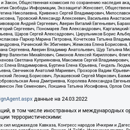
 и Закон, Общественная комиссия по сохранению наследия ак
звития Свободы Информации, Экозащита!-Женсовет, Общественн
Регина Николаевна, Кривенко Сергей Владимирович, Милославс
совна, Туровский Александр Алексеевич, Васильева Анастасия
Пивоваров Андрей Сергеевич, Аверин Виталий Евгеньевич, Бара
горий Сергеевич, Пономарев Лев Александрович, Каргалицкий 
ньевна, Щаров Сергей Алексадрович, Цирульников Борис Альбер
ислакова-Паркер Марина Петровна, Кочеткова Татьяна Владими
сандровна, Рачинский Ян Збигневич, Жемкова Елена Борисовна,
лана Сергеевна, Аверин Владимир Анатольевич, Щур Татьяна М
фтер Валентин Михайлович, Симонов Алексей Кириллович, Флиг
женова Светлана Куприяновна, Максимов Сергей Владимирович, 
кс Елена Владимировна, Буртина Елена Юрьевна, Гендель Людм
евна, Свечников Анатолий Мариевич, Прохоров Вадим Юрьевич
инский Леонид Борисович, Лукашевский Сергей Маркович, Бахм
Добровольская Анна Дмитриевна, Королева Александра Евгенье
евинсон Лев Семенович, Локшина Татьяна Иосифовна, Орлов Ол
ignAgent.aspx
данные на
24.03.2022
ций, в том числе иностранных и международных ор
ции террористическими:
ил моджахедов Кавказа, Конгресс народов Ичкерии и Дагеста