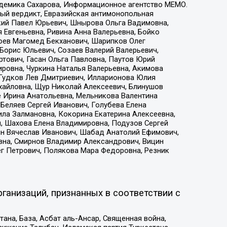
адемика Сахарова, Информационное агентство МЕМО.
ый вердикт, Евразийская антимонопольная
кий Павел Юрьевич, Шнырова Ольга Вадимовна,
 Евгеньевна, Ривина Анна Валерьевна, Бойко
хоев Магомед Бекханович, Шарипков Олег
Борис Юльевич, Созаев Валерий Валерьевич,
тович, Гасан Ольга Павловна, Паутов Юрий
ровна, Чуркина Наталья Валерьевна, Акимова
 Гудков Лев Дмитриевич, Илларионова Юлия
ихайловна, Щур Николай Алексеевич, Блинушов
е Ирина Анатольевна, Мельникова Валентина
Беляев Сергей Иванович, Голубева Елена
ила Залмановна, Кокорина Екатерина Алексеевна,
, Шахова Елена Владимировна, Подузов Сергей
ин Вячеслав Иванович, Шабад Анатолий Ефимович,
вна, Смирнов Владимир Александрович, Вицин
ег Петрович, Полякова Мара Федоровна, Резник
ганизаций, признанных в соответствии с
на, База, Асбат аль-Ансар, Священная война,