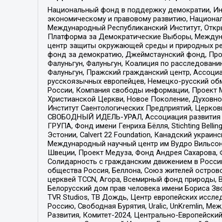
Национальный фонд в поддержку демократии, Ин
экономическому и правовому развитию, Национ
Международный Республиканский Институт, Откры
Платформа за Демократические Выборы, Междуна
центр защиты окружающей среды и природных ресу
фонд за демократию, Джеймстаунский фонд, Прож
Фалуньгун, Фалуньгун, Коалиция по расследован
Фалуньгун, Пражский гражданский центр, Ассоци
русскоязычных европейцев, Немецко-русский об
России, Компания свободы информации, Проект М
Христианской Церкви, Новое Поколение, Духовн
Институт Саентологических Предприятий, Церков
СВОБОДНЫЙ ИДЕЛЬ-УРАЛ, Ассоциация развития ж
ГРУПА, Фонд имени Генриха Бёлля, Stichting Bellin
Эстонии, Calvert 22 Foundation, Канадский укра
Международный научный центр им Вудро Вильсона
Швеции, Проект Медуза, Фонд Андрея Сахарова, Ф
Солидарность с гражданским движением в России 
общества Россия, Беллона, Союз жителей острово
церквей TCCN, Агора, Всемирный фонд природы, B
Белорусский дом прав человека имени Бориса Зво
TVR Studios, ТВ Дождь, Центр европейских иссл
Россию, Свободная Бурятия, Uralic, UnKremlin, 
Развития, Комитет-2024, Центрально-Европейски