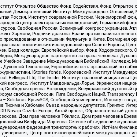
ститут Открытое Общество Фонд Содействия, Фонд Открытое 
альный Демократический Институт Международных Отношений,
тая Россия, Институт современной России, Черноморский фонд
родный центр электоральных исследований, Германский фонд
рсов, Свободная Россия, Всемирный конгресс украинцев, Атла
ект Хармони, Родники дракона, Врачи против насильственного
ию преследования в отношении Фалуньгун в Китае, Всемирная о
ация школ политических исследований при Совете Европы, Цен
мен, Бард колледж, Европейский выбор, Фонд Ходорковского,
едиа, Международное партнерство за права человека, Духовно
ое Учебное Заведение Международный Библейский Колледж, М
ь Духовной Технологии, Европейская сеть организаций по наб
урналистики, IStories fonds, Королевский Институт Между
gcat, Bellingcat Ltd, The Insider, Институт правовой инициатив
инский конгресс, Институт Макдональда-Лорье, Украинская нац
, Свободная пресса, Возрождение, Всеукраинский духовный цен
орум свободной России, Лига Свободных Наций, Transparеncy I
– Solidarus, КрымSOS, Свободный университет, Институт госу
в Тисима и Хабомаи, Съезд народных депутатов, Гринпис Инте
DR Novaja Gazeta-Europe, Алтай проект, Образовательный дом 
зскова, Дом прав человека Тбилиси, Дом прав человека Ерева
едований им Вилфрида Мартенса, Сетевое объединение журнали
Международная федерация транспортных рабочих, ИстЧам Финлан
й университет, Центр восточноевропейских и международных и