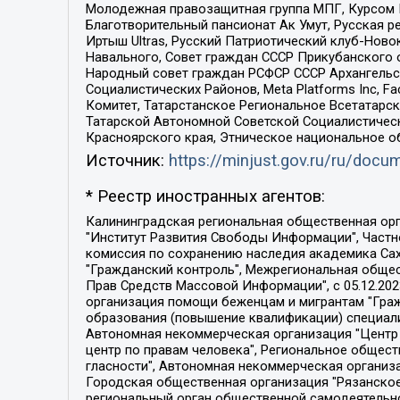
Молодежная правозащитная группа МПГ, Курсом П
Благотворительный пансионат Ак Умут, Русская ре
Иртыш Ultras, Русский Патриотический клуб-Нов
Навального, Совет граждан СССР Прикубанского 
Народный совет граждан РСФСР СССР Архангельск
Социалистических Районов, Meta Platforms Inc, 
Комитет, Татарстанское Региональное Всетатар
Татарской Автономной Советской Социалистическ
Красноярского края, Этническое национальное о
Источник:
https://minjust.gov.ru/ru/doc
* Реестр иностранных агентов:
Калининградская региональная общественная организация "Экозащита!-Женсовет", Фонд содействия защите прав и свобод граждан "Общественный вердикт", Фонд "Институт Развития Свободы Информации", Частное учреждение "Информационное агентство МЕМО. РУ", Региональная общественная организация "Общественная комиссия по сохранению наследия академика Сахарова", Фонд поддержки свободы прессы, Санкт-Петербургская общественная правозащитная организация "Гражданский контроль", Межрегиональная общественная организация "Информационно-просветительский центр "Мемориал", Региональный Фонд "Центр Защиты Прав Средств Массовой Информации", с 05.12.2023 Фонд "Центр Защиты Прав Средств массовой информации", Региональная общественная благотворительная организация помощи беженцам и мигрантам "Гражданское содействие", Негосударственное образовательное учреждение дополнительного профессионального образования (повышение квалификации) специалистов "АКАДЕМИЯ ПО ПРАВАМ ЧЕЛОВЕКА", Свердловская региональная общественная организация "Сутяжник", Автономная некоммерческая организация "Центр независимых социологических исследований", Союз общественных объединений "Российский исследовательский центр по правам человека", Региональное общественное учреждение научно-информационный центр "МЕМОРИАЛ", Некоммерческая организация "Фонд защиты гласности", Автономная некоммерческая организация "Институт прав человека", Городская общественная организация "Екатеринбургское общество "МЕМОРИАЛ", Городская общественная организация "Рязанское историко-просветительское и правозащитное общество "Мемориал" (Рязанский Мемориал), Челябинский региональный орган общественной самодеятельности – женское общественное объединение "Женщины Евразии", Челябинский региональный орган общественной самодеятельности "Уральская правозащитная группа", Фонд содействия защите здоровья и социальной справедливости имени Андрея Рылькова, Автономная Некоммерческая Организация "Аналитический Центр Юрия Левады", Автономная некоммерческая организация социальной поддержки населения "Проект Апрель", Региональная общественная организация помощи женщинам и детям, находящимся в кризисной ситуации "Информационно-методический центр "Анна", Фонд содействия развитию массовых коммуникаций и правовому просвещению "Так-так-Так", Фонд содействия устойчивому развитию "Серебряная тайга", Свердловский региональный общественный фонд социальных проектов "Новое время", "Idel.Реалии", Кавказ.Реалии, Крым.Реалии, Телеканал Настоящее Время, Татаро-башкирская служба Радио Свобода (Azatliq Radiosi), Радио Свободная Европа/Радио Свобода (PCE/PC), "Сибирь.Реалии", "Фактограф", Благотворительный фонд помощи осужденным и их семьям, Автономная некоммерческая организация "Институт глобализации и социальных движений", Фонд "В защиту прав заключенных", Частное учреждение "Центр поддержки и содействия развитию средств массовой информации", Пензенский региональный общественный благотворительный фонд "Гражданский союз", "Север.Реалии", Некоммерческая организация Фонд "Правовая инициатива", 