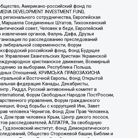
общество, Американо-российский фонд по
 MEDIA DEVELOPMENT INVESTMENT FUND,
 регионального сотрудничества, Европейская
 Маршалла Соединенных Штатов, Тихоокеанский
нтический совет, Человек в беде, Европейский
 извлечения органов, Фалунь Дафа, Друзья
рганизация по расследованию преследований
тр либеральной современности, Форум
 Оксфордский российский фонд, Фонд Будущее
е Управление Евангельских Христиан Украинской
еждународное христианское движение, Всемирный
людению за выборами, Республика Польша,
народных Отношений, КРИМСЬКА ПРАВОЗАХИСНА
ы Центральной и Восточной Европы, Фонд Открытой
иональная федерация Канады, Декабристы,
тр , Риддл, Русский антивоенный комитет в
nternational, Форум Свободных Народов ПостРоссии,
дарственного управления, Форум гражданского
рнешнл, Фонд борьбы с коррупцией Инк, Завет
прав человека Чернигов, Фонд Дом Прав Человека,
н, Дом прав человека Крым, Центр дикого лосося,
стов расследователей, АЛЛАТРА, За свободную
д, Гудзоновский институт, Фонд Демократического
сследований, Общество Сторожевой башни, Библии и