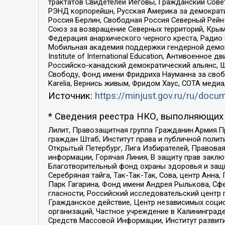
трактатов Свидетелей Иеговы, Гражданский Совет
РЭНД корпорейшн, Русская Америка за демократи
Россия Берлин, Свободная Россия Северный Рейн-В
Союз за возвращение Северных территорий, Крымско
Федерация анархического черного креста, Радио
Мобильная академия поддержки гендерной демократи
Institute of International Education, Антивоенн
Российско-канадский демократический альянс, 
Свободу, Фонд имени Фридриха Науманна за свобо
Karelia, Вернись живым, Фридом Хаус, СОТА меди
Источник:
https://minjust.gov.ru/ru/doc
* Сведения реестра НКО, выполняющих 
Лилит, Правозащитная группа Гражданин.Армия.П
граждан Штаб, Институт права и публичной поли
Открытый Петербург, Лига Избирателей, Правова
информации, Горячая Линия, В защиту прав закл
Благотворительный фонд охраны здоровья и защи
Серебряная тайга, Так-Так-Так, Сова, центр Анн
Парк Гагарина, Фонд имени Андрея Рылькова, Сф
гласности, Российский исследовательский центр 
Гражданское действие, Центр независимых соци
организаций, Частное учреждение в Калининград
Средств Массовой Информации, Институт развити