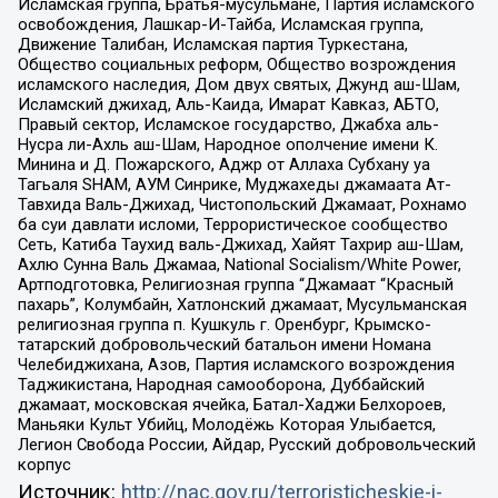
Исламская группа, Братья-мусульмане, Партия исламского
освобождения, Лашкар-И-Тайба, Исламская группа,
Движение Талибан, Исламская партия Туркестана,
Общество социальных реформ, Общество возрождения
исламского наследия, Дом двух святых, Джунд аш-Шам,
Исламский джихад, Аль-Каида, Имарат Кавказ, АБТО,
Правый сектор, Исламское государство, Джабха аль-
Нусра ли-Ахль аш-Шам, Народное ополчение имени К.
Минина и Д. Пожарского, Аджр от Аллаха Субхану уа
Тагьаля SHAM, АУМ Синрике, Муджахеды джамаата Ат-
Тавхида Валь-Джихад, Чистопольский Джамаат, Рохнамо
ба суи давлати исломи, Террористическое сообщество
Сеть, Катиба Таухид валь-Джихад, Хайят Тахрир аш-Шам,
Ахлю Сунна Валь Джамаа, National Socialism/White Power,
Артподготовка, Религиозная группа “Джамаат “Красный
пахарь”, Колумбайн, Хатлонский джамаат, Мусульманская
религиозная группа п. Кушкуль г. Оренбург, Крымско-
татарский добровольческий батальон имени Номана
Челебиджихана, Азов, Партия исламского возрождения
Таджикистана, Народная самооборона, Дуббайский
джамаат, московская ячейка, Батал-Хаджи Белхороев,
Маньяки Культ Убийц, Молодёжь Которая Улыбается,
Легион Свобода России, Айдар, Русский добровольческий
корпус
Источник:
http://nac.gov.ru/terroristicheskie-i-