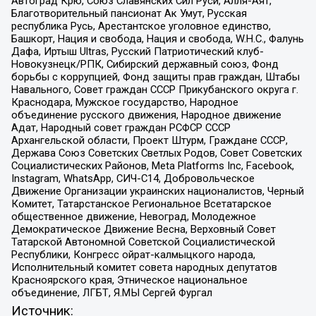
Автоград Крю, Союз Славянских Сил Руси, Алля-Аят,
Благотворительный пансионат Ак Умут, Русская
республика Русь, Арестантское уголовное единство,
Башкорт, Нация и свобода, Нация и свобода, W.H.С., Фалунь
Дафа, Иртыш Ultras, Русский Патриотический клуб-
Новокузнецк/РПК, Сибирский державный союз, Фонд
борьбы с коррупцией, Фонд защиты прав граждан, Штабы
Навального, Совет граждан СССР Прикубанского округа г.
Краснодара, Мужское государство, Народное
объединение русского движения, Народное движение
Адат, Народный совет граждан РСФСР СССР
Архангельской области, Проект Штурм, Граждане СССР,
Держава Союз Советских Светлых Родов, Совет Советских
Социалистических Районов, Meta Platforms Inc, Facebook,
Instagram, WhatsApp, СИЧ-С14, Добровольческое
Движение Организации украинских националистов, Черный
Комитет, Татарстанское Региональное Всетатарское
общественное движение, Невоград, Молодежное
Демократическое Движение Весна, Верховный Совет
Татарской Автономной Советской Социалистической
Республики, Конгресс ойрат-калмыцкого народа,
Исполнительный комитет совета народных депутатов
Красноярского края, Этническое национальное
объединение, ЛГБТ, Я.МЫ Сергей Фургал
Источник: