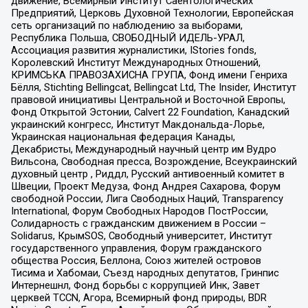
движение, Всемирный Институт Саентологических
Предприятий, Церковь Духовной Технологии, Европейская
сеть организаций по наблюдению за выборами,
Республика Польша, СВОБОДНЫЙ ИДЕЛЬ-УРАЛ,
Ассоциация развития журналистики, IStories fonds,
Королевский Институт Международных Отношений,
КРИМСЬКА ПРАВОЗАХИСНА ГРУПА, Фонд имени Генриха
Бёлля, Stichting Bellingcat, Bellingcat Ltd, The Insider, Институт
правовой инициативы Центральной и Восточной Европы,
Фонд Открытой Эстонии, Calvert 22 Foundation, Канадский
украинский конгресс, Институт Макдональда-Лорье,
Украинская национальная федерация Канады,
Декабристы, Международный научный центр им Вудро
Вильсона, Свободная пресса, Возрождение, Всеукраинский
духовный центр , Риддл, Русский антивоенный комитет в
Швеции, Проект Медуза, Фонд Андрея Сахарова, Форум
свободной России, Лига Свободных Наций, Transparеncy
International, Форум Свободных Народов ПостРоссии,
Солидарность с гражданским движением в России –
Solidarus, КрымSOS, Свободный университет, Институт
государственного управления, Форум гражданского
общества Россия, Беллона, Союз жителей островов
Тисима и Хабомаи, Съезд народных депутатов, Гринпис
Интернешнл, Фонд борьбы с коррупцией Инк, Завет
церквей TCCN, Агора, Всемирный фонд природы, BDR