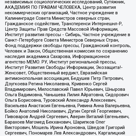
независимых социологических исследований, Сутяжник,
АКАДЕМИЯ ПО ПРАВАМ ЧЕЛОВЕКА, Центр развития
некоммерческих организаций, Частное учреждение в
Калининграде Совета Министров северных стран,
Гражданское содействие, Трансперенси Интернешнл-Р,
Центр Защиты Прав Средств Массовой Информации,
Институт развития прессы - Сибирь, Частное учреждение в
Санкт-Петербурге Совета Министров Северных Стран,
Фонд поддержки свободы прессы, Гражданский контроль,
Человек и Закон, Общественная комиссия по сохранению
наследия академика Сахарова, Информационное
агентство МЕМО. РУ, Институт региональной прессы,
Институт Развития Свободы Информации, Экозащита!-
Женсовет, Общественный вердикт, Евразийская
антимонопольная ассоциация, Бедушев Петр Петрович,
Дзугкоева Регина Николаевна, Кривенко Сергей
Владимирович, Милославский Павел Юрьевич, Шнырова
Ольга Вадимовна, Чанышева Лилия Айратовна, Сидорович
Ольга Борисовна, Туровский Александр Алексеевич,
Васильева Анастасия Евгеньевна, Ривина Анна Валерьевна,
Бойко Анатолий Николаевич, Дугин Сергей Георгиевич,
Пивоваров Андрей Сергеевич, Аверин Виталий Евгеньевич,
Барахоев Магомед Бекханович, Шарипков Олег
Викторович, Мошель Ирина Ароновна, Шведов Григорий
Сергеевич, Пономарев Лев Александрович, Каргалицкий