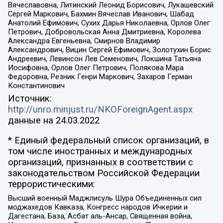
Вячеславовна, Литинский Леонид Борисович, Лукашевский
Сергей Маркович, Бахмин Вячеслав Иванович, Шабад
Анатолий Ефимович, Сухих Дарья Николаевна, Орлов Олег
Петрович, Добровольская Анна Дмитриевна, Королева
Александра Евгеньевна, Смирнов Владимир
Александрович, Вицин Сергей Ефимович, Золотухин Борис
Андреевич, Левинсон Лев Семенович, Локшина Татьяна
Иосифовна, Орлов Олег Петрович, Полякова Мара
Федоровна, Резник Генри Маркович, Захаров Герман
Константинович
Источник:
http://unro.minjust.ru/NKOForeignAgent.aspx
данные на
24.03.2022
* Единый федеральный список организаций, в
том числе иностранных и международных
организаций, признанных в соответствии с
законодательством Российской Федерации
террористическими:
Высший военный Маджлисуль Шура Объединенных сил
моджахедов Кавказа, Конгресс народов Ичкерии и
Дагестана, База, Асбат аль-Ансар, Священная война,