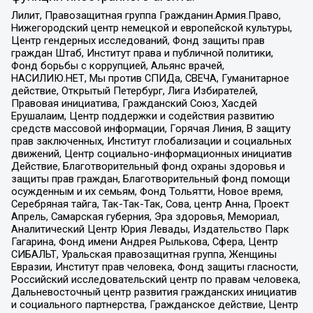
Лилит, Правозащитная группа Гражданин.Армия.Право,
Нижегородский центр немецкой и европейской культуры,
Центр гендерных исследований, Фонд защиты прав
граждан Штаб, Институт права и публичной политики,
Фонд борьбы с коррупцией, Альянс врачей,
НАСИЛИЮ.НЕТ, Мы против СПИДа, СВЕЧА, Гуманитарное
действие, Открытый Петербург, Лига Избирателей,
Правовая инициатива, Гражданский Союз, Хасдей
Ерушалаим, Центр поддержки и содействия развитию
средств массовой информации, Горячая Линия, В защиту
прав заключенных, Институт глобализации и социальных
движений, Центр социально-информационных инициатив
Действие, Благотворительный фонд охраны здоровья и
защиты прав граждан, Благотворительный фонд помощи
осужденным и их семьям, Фонд Тольятти, Новое время,
Серебряная тайга, Так-Так-Так, Сова, центр Анна, Проект
Апрель, Самарская губерния, Эра здоровья, Мемориал,
Аналитический Центр Юрия Левады, Издательство Парк
Гагарина, Фонд имени Андрея Рылькова, Сфера, Центр
СИБАЛЬТ, Уральская правозащитная группа, Женщины
Евразии, Институт прав человека, Фонд защиты гласности,
Российский исследовательский центр по правам человека,
Дальневосточный центр развития гражданских инициатив
и социального партнерства, Гражданское действие, Центр