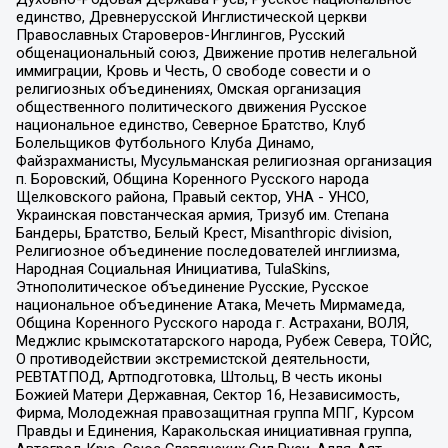
единство, Древнерусской Инглистической церкви
Православных Староверов-Инглингов, Русский
общенациональный союз, Движение против нелегальной
иммиграции, Кровь и Честь, О свободе совести и о
религиозных объединениях, Омская организация
общественного политического движения Русское
национальное единство, Северное Братство, Клуб
Болельщиков Футбольного Клуба Динамо,
Файзрахманисты, Мусульманская религиозная организация
п. Боровский, Община Коренного Русского народа
Щелковского района, Правый сектор, УНА - УНСО,
Украинская повстанческая армия, Тризуб им. Степана
Бандеры, Братство, Белый Крест, Misanthropic division,
Религиозное объединение последователей инглиизма,
Народная Социальная Инициатива, TulaSkins,
Этнополитическое объединение Русские, Русское
национальное объединение Атака, Мечеть Мирмамеда,
Община Коренного Русского народа г. Астрахани, ВОЛЯ,
Меджлис крымскотатарского народа, Рубеж Севера, ТОЙС,
О противодействии экстремистской деятельности,
РЕВТАТПОД, Артподготовка, Штольц, В честь иконы
Божией Матери Державная, Сектор 16, Независимость,
Фирма, Молодежная правозащитная группа МПГ, Курсом
Правды и Единения, Каракольская инициативная группа,