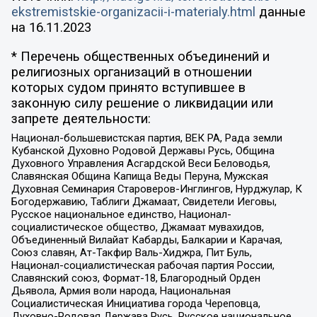
ekstremistskie-organizacii-i-materialy.html
данные
на
16.11.2023
* Перечень общественных объединений и
религиозных организаций в отношении
которых судом принято вступившее в
законную силу решение о ликвидации или
запрете деятельности:
Национал-большевистская партия, ВЕК РА, Рада земли
Кубанской Духовно Родовой Державы Русь, Община
Духовного Управления Асгардской Веси Беловодья,
Славянская Община Капища Веды Перуна, Мужская
Духовная Семинария Староверов-Инглингов, Нурджулар, К
Богодержавию, Таблиги Джамаат, Свидетели Иеговы,
Русское национальное единство, Национал-
социалистическое общество, Джамаат мувахидов,
Объединенный Вилайат Кабарды, Балкарии и Карачая,
Союз славян, Ат-Такфир Валь-Хиджра, Пит Буль,
Национал-социалистическая рабочая партия России,
Славянский союз, Формат-18, Благородный Орден
Дьявола, Армия воли народа, Национальная
Социалистическая Инициатива города Череповца,
Духовно-Родовая Держава Русь, Русское национальное