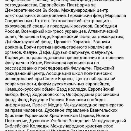
сотрудничества, Европейская Платформа за
Демократические Выборы, Международный центр
электоральных исследований, Германский фонд Маршалла
Соединенных Штатов, Тихоокеанский центр защиты
окружающей среды и природных ресурсов, Свободная
Россия, Всемирный конгресс украинцев, Атлантический
совет, Человек в беде, Европейский фонд за демократию,
Джеймстаунский фонд, Прожект Хармони, Родники
дракона, Врачи против насильственного извлечения
органов, Фалунь Дафа, Друзья Фалуньгун, Фалуньгун,
Коалиция по расследованию преследования в отношении
Фалуньгун в Китае, Всемирная организация по
расследованию преследований Фалуньгун, Пражский
гражданский центр, Ассоциация школ политических
исследований при Совете Европы, Центр либеральной
современности, Форум русскоязычных европейцев,
Немецко-русский обмен, Бард колледж, Европейский
выбор, Фонд Ходорковского, Оксфордский российский
фонд, Фонд Будущее России, Компания свободы
информации, Проект Медиа, Международное партнерство
за права человека, Духовное Управление Евангельских
Христиан Украинской Христианской Церкви, Новое
Поколение, Духовное Учебное Заведение Международный
Библейский Колледж, Международное христианское