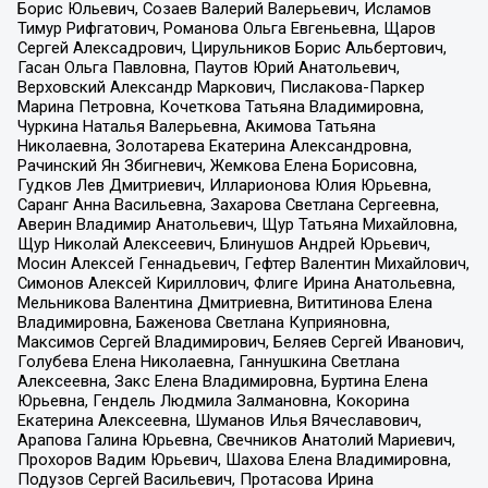
Борис Юльевич, Созаев Валерий Валерьевич, Исламов
Тимур Рифгатович, Романова Ольга Евгеньевна, Щаров
Сергей Алексадрович, Цирульников Борис Альбертович,
Гасан Ольга Павловна, Паутов Юрий Анатольевич,
Верховский Александр Маркович, Пислакова-Паркер
Марина Петровна, Кочеткова Татьяна Владимировна,
Чуркина Наталья Валерьевна, Акимова Татьяна
Николаевна, Золотарева Екатерина Александровна,
Рачинский Ян Збигневич, Жемкова Елена Борисовна,
Гудков Лев Дмитриевич, Илларионова Юлия Юрьевна,
Саранг Анна Васильевна, Захарова Светлана Сергеевна,
Аверин Владимир Анатольевич, Щур Татьяна Михайловна,
Щур Николай Алексеевич, Блинушов Андрей Юрьевич,
Мосин Алексей Геннадьевич, Гефтер Валентин Михайлович,
Симонов Алексей Кириллович, Флиге Ирина Анатольевна,
Мельникова Валентина Дмитриевна, Вититинова Елена
Владимировна, Баженова Светлана Куприяновна,
Максимов Сергей Владимирович, Беляев Сергей Иванович,
Голубева Елена Николаевна, Ганнушкина Светлана
Алексеевна, Закс Елена Владимировна, Буртина Елена
Юрьевна, Гендель Людмила Залмановна, Кокорина
Екатерина Алексеевна, Шуманов Илья Вячеславович,
Арапова Галина Юрьевна, Свечников Анатолий Мариевич,
Прохоров Вадим Юрьевич, Шахова Елена Владимировна,
Подузов Сергей Васильевич, Протасова Ирина