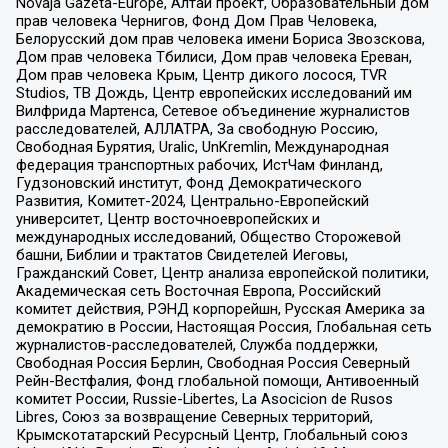
Novaja Gazeta-Europe, Алтай проект, Образовательный дом
прав человека Чернигов, Фонд Дом Прав Человека,
Белорусский дом прав человека имени Бориса Звозскова,
Дом прав человека Тбилиси, Дом прав человека Ереван,
Дом прав человека Крым, Центр дикого лосося, TVR
Studios, ТВ Дождь, Центр европейских исследований им
Вилфрида Мартенса, Сетевое объединение журналистов
расследователей, АЛЛАТРА, За свободную Россию,
Свободная Бурятия, Uralic, UnKremlin, Международная
федерация транспортных рабочих, ИстЧам Финланд,
Гудзоновский институт, Фонд Демократического
Развития, Комитет-2024, Центрально-Европейский
университет, Центр восточноевропейских и
международных исследований, Общество Сторожевой
башни, Библии и трактатов Свидетелей Иеговы,
Гражданский Совет, Центр анализа европейской политики,
Академическая сеть Восточная Европа, Российский
комитет действия, РЭНД корпорейшн, Русская Америка за
демократию в России, Настоящая Россия, Глобальная сеть
журналистов-расследователей, Служба поддержки,
Свободная Россия Берлин, Свободная Россия Северный
Рейн-Вестфалия, Фонд глобальной помощи, Антивоенный
комитет России, Russie-Libertes, La Asocicion de Rusos
Libres, Союз за возвращение Северных территорий,
Крымскотатарский Ресурсный Центр, Глобальный союз