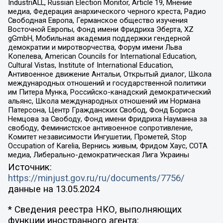
IndustriALL, Russian Election Monitor, Article 19, Мнение
медиа, Федерация анархического черного креста, Радио
Свободная Европа, Германское общество изучения
Восточной Европы, Фонд имени Фридриха Эберта, XZ
gGmbH, Мобильная академия поддержки гендерной
демократии и миротворчества, Форум имени Льва
Копелева, American Councils for International Education,
Cultural Vistas, Institute of International Education,
Антивоенное движение Антальи, Открытый диалог, Школа
международных отношений и государственной политики
им Питера Мунка, Российско-канадский демократический
альянс, Школа международных отношений им Нормана
Патерсона, Центр Гражданских Свобод, Фонд Бориса
Немцова за Свободу, Фонд имени Фридриха Науманна за
свободу, Феминистское антивоенное сопротивление,
Комитет независимости Ингушетии, Прометей, Stop
Occupation of Karelia, Вернись живым, Фридом Хаус, СОТА
медиа, Либерально-демократическая Лига Украины
Источник:
https://minjust.gov.ru/ru/documents/7756/
данные на
13.05.2024
* Сведения реестра НКО, выполняющих
функции иностранного агента: