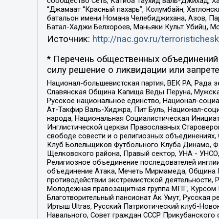
сообщество Сеть, Катиба Таухид валь-Джихад, Хай
“Джамаат “Красный пахарь”, Колумбайн, Хатлонск
батальон имени Номана Челебиджихана, Азов, Па
Батал-Хаджи Белхороев, Маньяки Культ Убийц, М
Источник:
http://nac.gov.ru/terroristichesk
* Перечень общественных объединений 
силу решение о ликвидации или запрете
Национал-большевистская партия, ВЕК РА, Рада 
Славянская Община Капища Веды Перуна, Мужская
Русское национальное единство, Национал-социа
Ат-Такфир Валь-Хиджра, Пит Буль, Национал-соц
народа, Национальная Социалистическая Инициат
Инглистической церкви Православных Староверов
свободе совести и о религиозных объединениях,
Клуб Болельщиков Футбольного Клуба Динамо, Фа
Щелковского района, Правый сектор, УНА - УНСО, У
Религиозное объединение последователей инглии
объединение Атака, Мечеть Мирмамеда, Община К
противодействии экстремистской деятельности, 
Молодежная правозащитная группа МПГ, Курсом П
Благотворительный пансионат Ак Умут, Русская ре
Иртыш Ultras, Русский Патриотический клуб-Нов
Навального, Совет граждан СССР Прикубанского 