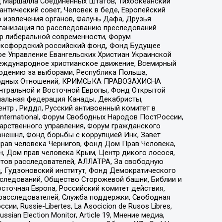
 Маршалла Соединенных Штатов, Тихоокеанский
нтический совет, Человек в беде, Европейский
 извлечения органов, Фалунь Дафа, Друзья
рганизация по расследованию преследований
тр либеральной современности, Форум
 Оксфордский российский фонд, Фонд Будущее
е Управление Евангельских Христиан Украинской
еждународное христианское движение, Всемирный
людению за выборами, Республика Польша,
народных Отношений, КРИМСЬКА ПРАВОЗАХИСНА
ы Центральной и Восточной Европы, Фонд Открытой
иональная федерация Канады, Декабристы,
тр , Риддл, Русский антивоенный комитет в
nternational, Форум Свободных Народов ПостРоссии,
дарственного управления, Форум гражданского
рнешнл, Фонд борьбы с коррупцией Инк, Завет
прав человека Чернигов, Фонд Дом Прав Человека,
н, Дом прав человека Крым, Центр дикого лосося,
стов расследователей, АЛЛАТРА, За свободную
д, Гудзоновский институт, Фонд Демократического
сследований, Общество Сторожевой башни, Библии и
сточная Европа, Российский комитет действия,
-расследователей, Служба поддержки, Свободная
 Russie-Libertes, La Asocicion de Rusos Libres,
an Election Monitor, Article 19, Мнение медиа,