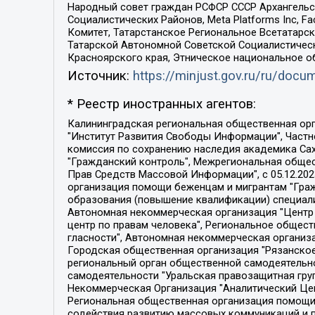
Народный совет граждан РСФСР СССР Архангельск
Социалистических Районов, Meta Platforms Inc, 
Комитет, Татарстанское Региональное Всетатар
Татарской Автономной Советской Социалистическ
Красноярского края, Этническое национальное о
Источник:
https://minjust.gov.ru/ru/doc
* Реестр иностранных агентов:
Калининградская региональная общественная организация "Экозащита!-Женсовет", Фонд содействия защите прав и свобод граждан "Общественный вердикт", Фонд "Институт Развития Свободы Информации", Частное учреждение "Информационное агентство МЕМО. РУ", Региональная общественная организация "Общественная комиссия по сохранению наследия академика Сахарова", Фонд поддержки свободы прессы, Санкт-Петербургская общественная правозащитная организация "Гражданский контроль", Межрегиональная общественная организация "Информационно-просветительский центр "Мемориал", Региональный Фонд "Центр Защиты Прав Средств Массовой Информации", с 05.12.2023 Фонд "Центр Защиты Прав Средств массовой информации", Региональная общественная благотворительная организация помощи беженцам и мигрантам "Гражданское содействие", Негосударственное образовательное учреждение дополнительного профессионального образования (повышение квалификации) специалистов "АКАДЕМИЯ ПО ПРАВАМ ЧЕЛОВЕКА", Свердловская региональная общественная организация "Сутяжник", Автономная некоммерческая организация "Центр независимых социологических исследований", Союз общественных объединений "Российский исследовательский центр по правам человека", Региональное общественное учреждение научно-информационный центр "МЕМОРИАЛ", Некоммерческая организация "Фонд защиты гласности", Автономная некоммерческая организация "Институт прав человека", Городская общественная организация "Екатеринбургское общество "МЕМОРИАЛ", Городская общественная организация "Рязанское историко-просветительское и правозащитное общество "Мемориал" (Рязанский Мемориал), Челябинский региональный орган общественной самодеятельности – женское общественное объединение "Женщины Евразии", Челябинский региональный орган общественной самодеятельности "Уральская правозащитная группа", Фонд содействия защите здоровья и социальной справедливости имени Андрея Рылькова, Автономная Некоммерческая Организация "Аналитический Центр Юрия Левады", Автономная некоммерческая организация социальной поддержки населения "Проект Апрель", Региональная общественная организация помощи женщинам и детям, находящимся в кризисной ситуации "Информационно-методический центр "Анна", Фонд содействия развитию массовых коммуникаций и правовому просвещению "Так-так-Так", Фонд содействия устойчивому развитию "Серебряная тайга", Свердловский региональный общественный фонд социальных проектов "Новое время", "Idel.Реалии", Кавказ.Реалии, Крым.Реалии, Телеканал Настоящее Время, Татаро-башкирская служба Радио Свобода (Azatliq Radiosi), Радио Свободная Европа/Радио Свобода (PCE/PC), "Сибирь.Реалии", "Фактограф", Благотворительный фонд помощи осужденным и их семьям, Автономная некоммерческая организация "Институт глобализации и социальных движений", Фонд "В защиту прав заключенных", Частное учреждение "Центр поддержки и содействия развитию средств массовой информации", Пензенский региональный общественный благотворительный фонд "Гражданский союз", "Север.Реалии", Некоммерческая организация Фонд "Правовая инициатива", 