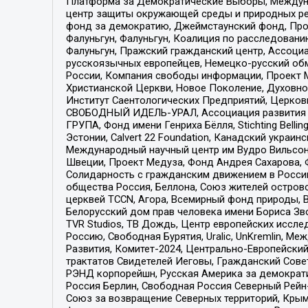
Платформа за Демократические Выборы, Междуна
центр защиты окружающей среды и природных ресу
фонд за демократию, Джеймстаунский фонд, Прож
Фалуньгун, Фалуньгун, Коалиция по расследован
Фалуньгун, Пражский гражданский центр, Ассоци
русскоязычных европейцев, Немецко-русский об
России, Компания свободы информации, Проект М
Христианской Церкви, Новое Поколение, Духовн
Институт Саентологических Предприятий, Церков
СВОБОДНЫЙ ИДЕЛЬ-УРАЛ, Ассоциация развития ж
ГРУПА, Фонд имени Генриха Бёлля, Stichting Bellin
Эстонии, Calvert 22 Foundation, Канадский укра
Международный научный центр им Вудро Вильсона
Швеции, Проект Медуза, Фонд Андрея Сахарова, Ф
Солидарность с гражданским движением в России 
общества Россия, Беллона, Союз жителей острово
церквей TCCN, Агора, Всемирный фонд природы, B
Белорусский дом прав человека имени Бориса Зво
TVR Studios, ТВ Дождь, Центр европейских иссл
Россию, Свободная Бурятия, Uralic, UnKremlin, 
Развития, Комитет-2024, Центрально-Европейски
трактатов Свидетелей Иеговы, Гражданский Совет
РЭНД корпорейшн, Русская Америка за демократи
Россия Берлин, Свободная Россия Северный Рейн-В
Союз за возвращение Северных территорий, Крымско