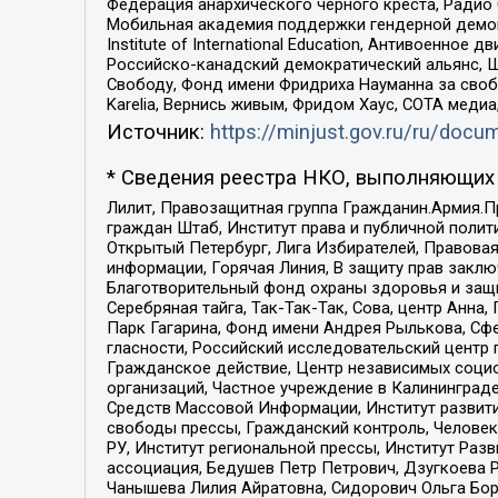
Федерация анархического черного креста, Радио
Мобильная академия поддержки гендерной демократи
Institute of International Education, Антивоенн
Российско-канадский демократический альянс, 
Свободу, Фонд имени Фридриха Науманна за свобо
Karelia, Вернись живым, Фридом Хаус, СОТА меди
Источник:
https://minjust.gov.ru/ru/doc
* Сведения реестра НКО, выполняющих 
Лилит, Правозащитная группа Гражданин.Армия.П
граждан Штаб, Институт права и публичной поли
Открытый Петербург, Лига Избирателей, Правова
информации, Горячая Линия, В защиту прав закл
Благотворительный фонд охраны здоровья и защи
Серебряная тайга, Так-Так-Так, Сова, центр Анн
Парк Гагарина, Фонд имени Андрея Рылькова, Сф
гласности, Российский исследовательский центр 
Гражданское действие, Центр независимых соци
организаций, Частное учреждение в Калининград
Средств Массовой Информации, Институт развити
свободы прессы, Гражданский контроль, Человек
РУ, Институт региональной прессы, Институт Ра
ассоциация, Бедушев Петр Петрович, Дзугкоева 
Чанышева Лилия Айратовна, Сидорович Ольга Бори