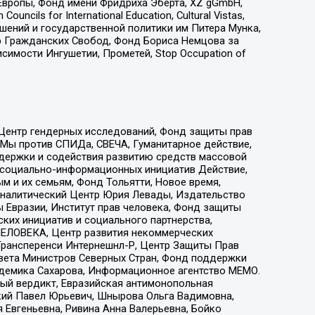
Европы, Фонд имени Фридриха Эберта, XZ gGmbH,
ls for International Education, Cultural Vistas,
ошений и государственной политики им Питера Мунка,
 Гражданских Свобод, Фонд Бориса Немцова за
имости Ингушетии, Прометей, Stop Occupation of
 Центр гендерных исследований, Фонд защиты прав
 Мы против СПИДа, СВЕЧА, Гуманитарное действие,
ддержки и содействия развитию средств массовой
р социально-информационных инициатив Действие,
 и их семьям, Фонд Тольятти, Новое время,
, Аналитический Центр Юрия Левады, Издательство
 Евразии, Институт прав человека, Фонд защиты
ких инициатив и социального партнерства,
ЕЛОВЕКА, Центр развития некоммерческих
 Трансперенси Интернешнл-Р, Центр Защиты Прав
овета Министров Северных Стран, Фонд поддержки
адемика Сахарова, Информационное агентство МЕМО.
ый вердикт, Евразийская антимонопольная
кий Павел Юрьевич, Шнырова Ольга Вадимовна,
 Евгеньевна, Ривина Анна Валерьевна, Бойко