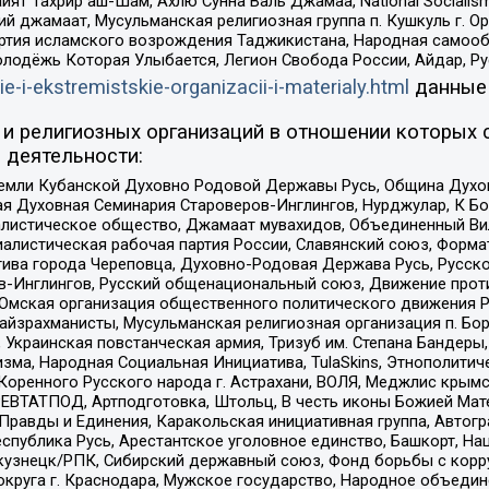
ят Тахрир аш-Шам, Ахлю Сунна Валь Джамаа, National Socialism
ий джамаат, Мусульманская религиозная группа п. Кушкуль г. 
ртия исламского возрождения Таджикистана, Народная самооб
олодёжь Которая Улыбается, Легион Свобода России, Айдар, Р
ie-i-ekstremistskie-organizacii-i-materialy.html
данные
и религиозных организаций в отношении которых 
 деятельности:
земли Кубанской Духовно Родовой Державы Русь, Община Духо
 Духовная Семинария Староверов-Инглингов, Нурджулар, К Бо
листическое общество, Джамаат мувахидов, Объединенный Вил
иалистическая рабочая партия России, Славянский союз, Форма
ива города Череповца, Духовно-Родовая Держава Русь, Русск
-Инглингов, Русский общенациональный союз, Движение против
 Омская организация общественного политического движения Р
йзрахманисты, Мусульманская религиозная организация п. Бо
краинская повстанческая армия, Тризуб им. Степана Бандеры, Бр
зма, Народная Социальная Инициатива, TulaSkins, Этнополитич
оренного Русского народа г. Астрахани, ВОЛЯ, Меджлис крымс
РЕВТАТПОД, Артподготовка, Штольц, В честь иконы Божией Мате
равды и Единения, Каракольская инициативная группа, Автогра
спублика Русь, Арестантское уголовное единство, Башкорт, Наци
окузнецк/РПК, Сибирский державный союз, Фонд борьбы с кор
округа г. Краснодара, Мужское государство, Народное объедин