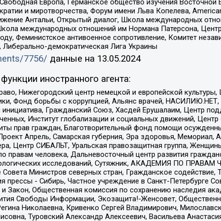
 Свободная Европа, Германское общество изучения Восточной 
и и миротворчества, Форум имени Льва Копелева, American Counci
ое движение Антальи, Открытый диалог, Школа международных отн
Школа международных отношений им Нормана Патерсона, Центр
ду, Феминистское антивоенное сопротивление, Комитет независ
а, Либерально-демократическая Лига Украины
uments/7756/
данные на
13.05.2024
функции иностранного агента:
раво, Нижегородский центр немецкой и европейской культуры,
тики, Фонд борьбы с коррупцией, Альянс врачей, НАСИЛИЮ.НЕТ,
я инициатива, Гражданский Союз, Хасдей Ерушалаим, Центр по
юченных, Институт глобализации и социальных движений, Цент
ты прав граждан, Благотворительный фонд помощи осужденным
а, Проект Апрель, Самарская губерния, Эра здоровья, Мемориал
ера, Центр СИБАЛЬТ, Уральская правозащитная группа, Женщины
по правам человека, Дальневосточный центр развития гражданс
ологических исследований, Сутяжник, АКАДЕМИЯ ПО ПРАВАМ Ч
е Совета Министров северных стран, Гражданское содействие,
я прессы - Сибирь, Частное учреждение в Санкт-Петербурге С
 и Закон, Общественная комиссия по сохранению наследия ак
звития Свободы Информации, Экозащита!-Женсовет, Общественн
Регина Николаевна, Кривенко Сергей Владимирович, Милославс
совна, Туровский Александр Алексеевич, Васильева Анастасия