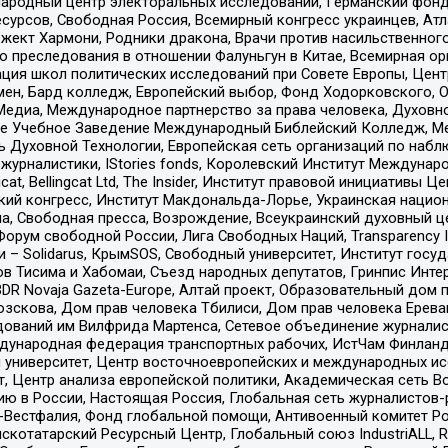
родный центр электоральных исследований, Германский фонд
рсов, Свободная Россия, Всемирный конгресс украинцев, Атла
ект Хармони, Родники дракона, Врачи против насильственного
ию преследования в отношении Фалуньгун в Китае, Всемирная о
ация школ политических исследований при Совете Европы, Цен
мен, Бард колледж, Европейский выбор, Фонд Ходорковского,
едиа, Международное партнерство за права человека, Духовно
ое Учебное Заведение Международный Библейский Колледж, М
ь Духовной Технологии, Европейская сеть организаций по наб
урналистики, IStories fonds, Королевский Институт Между
gcat, Bellingcat Ltd, The Insider, Институт правовой инициатив
инский конгресс, Институт Макдональда-Лорье, Украинская нац
, Свободная пресса, Возрождение, Всеукраинский духовный цен
орум свободной России, Лига Свободных Наций, Transparеncy I
– Solidarus, КрымSOS, Свободный университет, Институт госу
в Тисима и Хабомаи, Съезд народных депутатов, Гринпис Инте
DR Novaja Gazeta-Europe, Алтай проект, Образовательный дом 
зскова, Дом прав человека Тбилиси, Дом прав человека Ерева
едований им Вилфрида Мартенса, Сетевое объединение журнали
Международная федерация транспортных рабочих, ИстЧам Финлан
й университет, Центр восточноевропейских и международных и
, Центр анализа европейской политики, Академическая сеть Во
ю в России, Настоящая Россия, Глобальная сеть журналистов
естфалия, Фонд глобальной помощи, Антивоенный комитет России,
татарский Ресурсный Центр, Глобальный союз IndustriALL, Russi