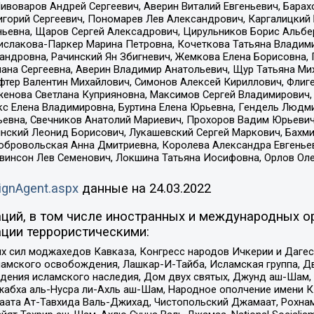
Пивоваров Андрей Сергеевич, Аверин Виталий Евгеньевич, Бара
горий Сергеевич, Пономарев Лев Александрович, Каргалицкий 
ньевна, Щаров Сергей Алексадрович, Цирульников Борис Альбер
ислакова-Паркер Марина Петровна, Кочеткова Татьяна Владими
сандровна, Рачинский Ян Збигневич, Жемкова Елена Борисовна,
лана Сергеевна, Аверин Владимир Анатольевич, Щур Татьяна М
фтер Валентин Михайлович, Симонов Алексей Кириллович, Флиг
женова Светлана Куприяновна, Максимов Сергей Владимирович, 
кс Елена Владимировна, Буртина Елена Юрьевна, Гендель Людм
евна, Свечников Анатолий Мариевич, Прохоров Вадим Юрьевич
инский Леонид Борисович, Лукашевский Сергей Маркович, Бахм
Добровольская Анна Дмитриевна, Королева Александра Евгенье
евинсон Лев Семенович, Локшина Татьяна Иосифовна, Орлов Ол
ignAgent.aspx
данные на
24.03.2022
ций, в том числе иностранных и международных ор
ции террористическими:
ил моджахедов Кавказа, Конгресс народов Ичкерии и Дагеста
ламского освобождения, Лашкар-И-Тайба, Исламская группа, Дв
ения исламского наследия, Дом двух святых, Джунд аш-Шам, 
жабха аль-Нусра ли-Ахль аш-Шам, Народное ополчение имени К.
ата Ат-Тавхида Валь-Джихад, Чистопольский Джамаат, Рохнам