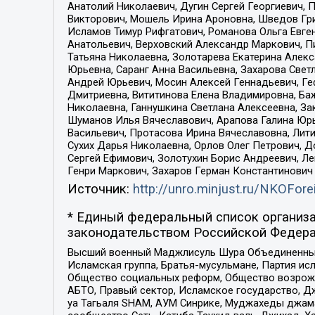
Анатолий Николаевич, Дугин Сергей Георгиевич, 
Викторович, Мошель Ирина Ароновна, Шведов Гри
Исламов Тимур Рифгатович, Романова Ольга Евге
Анатольевич, Верховский Александр Маркович, П
Татьяна Николаевна, Золотарева Екатерина Алек
Юрьевна, Саранг Анна Васильевна, Захарова Свет
Андрей Юрьевич, Мосин Алексей Геннадьевич, Ге
Дмитриевна, Вититинова Елена Владимировна, Ба
Николаевна, Ганнушкина Светлана Алексеевна, За
Шуманов Илья Вячеславович, Арапова Галина Юрь
Васильевич, Протасова Ирина Вячеславовна, Лит
Сухих Дарья Николаевна, Орлов Олег Петрович, 
Сергей Ефимович, Золотухин Борис Андреевич, Л
Генри Маркович, Захаров Герман Константинович
Источник:
http://unro.minjust.ru/NKOFore
* Единый федеральный список организа
законодательством Российской Федера
Высший военный Маджлисуль Шура Объединенных с
Исламская группа, Братья-мусульмане, Партия ис
Общество социальных реформ, Общество возрожд
АБТО, Правый сектор, Исламское государство, Д
уа Тагьаля SHAM, АУМ Синрике, Муджахеды джама