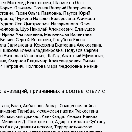
хоев Магомед Бекханович, Шарипков Олег
Борис Юльевич, Созаев Валерий Валерьевич,
тович, Гасан Ольга Павловна, Паутов Юрий
ровна, Чуркина Наталья Валерьевна, Акимова
 Гудков Лев Дмитриевич, Илларионова Юлия
ихайловна, Щур Николай Алексеевич, Блинушов
е Ирина Анатольевна, Мельникова Валентина
Беляев Сергей Иванович, Голубева Елена
ила Залмановна, Кокорина Екатерина Алексеевна,
, Шахова Елена Владимировна, Подузов Сергей
ин Вячеслав Иванович, Шабад Анатолий Ефимович,
вна, Смирнов Владимир Александрович, Вицин
ег Петрович, Полякова Мара Федоровна, Резник
ганизаций, признанных в соответствии с
на, База, Асбат аль-Ансар, Священная война,
ижение Талибан, Исламская партия Туркестана,
Исламский джихад, Аль-Каида, Имарат Кавказ,
 Минина и Д. Пожарского, Аджр от Аллаха Субхану
о ба суи давлати исломи, Террористическое