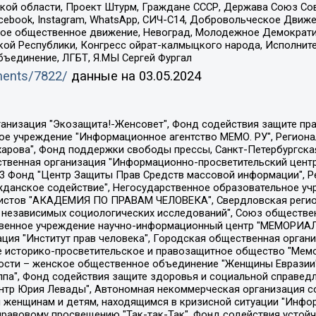
ой области, Проект Штурм, Граждане СССР, Держава Союз Сов
Facebook, Instagram, WhatsApp, СИЧ-С14, Добровольческое Движ
ское общественное движение, Невоград, Молодежное Демократ
ой Республики, Конгресс ойрат-калмыцкого народа, Исполнит
бъединение, ЛГБТ, Я.МЫ Сергей Фургал
uments/7822/
данные на
03.05.2024
Общество с ограниченной ответственностью "Радио Свободная Европа/Радио Свобода", Чешское информационное агентство "MEDIUM-ORIENT", Красноярская региональная общественная организация "Мы против СПИДа", Камалягин Денис Николаевич, Маркелов Сергей Евгеньевич, Пономарев Лев Александрович, Савицкая Людмила Алексеевна, Автономная некоммерческая организация "Центр по работе с проблемой насилия "НАСИЛИЮ.НЕТ", Межрегиональный профессиональный союз работников здравоохранения "Альянс врачей", Юридическое лицо, зарегистрированное в Латвийской Республике, SIA "Medusa Project" (регистрационный номер 40103797863, дата регистрации 10.06.2014), Некоммерческая организация "Фонд по борьбе с коррупцией", Автономная некоммерческая организация "Институт права и публичной политики", Баданин Роман Сергеевич, Гликин Максим Александрович, Железнова Мария Михайловна, Лукьянова Юлия Сергеевна, Маетная Елизавета Витальевна, Маняхин Петр Борисович, Чуракова Ольга Владимировна, Ярош Юлия Петровна, Юридическое лицо "The Insider SIA", зарегистрированное в Риге, Латвийская Республика (дата регистрации 26.06.2015), являющееся администратором доменного имени интернет-издания "The Insider SIA", https://theins.ru, Постернак Алексей Евгеньевич, Рубин Михаил Аркадьевич, Анин Роман Александрович, Юридическое лицо Istories fonds, зарегистрированное в Латвийской Республике (регистрационный номер 50008295751, дата регистрации 24.02.2020), Великовский Дмитрий Александрович, Долинина Ирина Николаевна, Мароховская Алеся Алексеевна, Шлейнов Роман Юрьевич, Шмагун Олеся Валентиновна, Общество с ограниченной ответственностью "Альтаир 2021", Общество с ограниченной ответственностью "Вега 2021", Общество с ограниченной ответственностью "Главный редактор 2021", Общество с ограниченной ответственностью "Ромашки монолит", Важенков Артем Валерьевич, Ивановская областная общественная организация "Центр гендерных исследований", Гурман Юрий Альбертович, Медиапроект "ОВД-Инфо", Егоров Владимир Владимирович, Жилинский Владимир Александрович, Общество с ограниченной ответственностью "ЗП", Иванова София Юрьевна, Карезина Инна Павловна, Кильтау Екатерина Викторовна, Петров Алексей Викторович, Пискунов Сергей Евгеньевич, Смирнов Сергей Сергеевич, Тихонов Михаил Сергеевич, Общество с ограниченной ответственностью "ЖУРНАЛИСТ-ИНОСТРАННЫЙ АГЕНТ", Арапова Галина Юрьевна, Вольтская Татьяна Анатольевна, Американская компания "Mason G.E.S. Anonymous Foundation" (США), являющаяся владельцем интернет-издания https://mnews.world/, Компания "Stichting Bellingcat", зарегистрированная в Нидерландах (дата регистрации 11.07.2018), Захаров Андрей Вячеславович, Клепиковская Екатерина Дмитриевна, Общество с ограниченной ответственностью "МЕМО", Перл Роман Александрович, Симонов Евгений Алексеевич, Соловьева Елена Анатольевна, Сотников Даниил Владимирович, Сурначева Елизавета Дмитриевна, Автономная некоммерческая организация по защите прав человека и информированию населения "Якутия – Наше Мнение", Общество с ограниченной ответственностью "Москоу диджитал медиа", с 26.01.2023 Общество с ограниченной ответственностью "Чайка Белые сады", Ветошкина Валерия Валерьевна, Заговора Максим Александрович, Межрегиональное общественное движение "Российская ЛГБТ - сеть", Оленичев Максим Владимирович, Павлов Иван Юрьевич, Скворцова Елена Сергеевна, Общество с ограниченной ответственностью "Как бы инагент", Кочетков Игорь Викторович, Общество с ограниченной ответственностью "Честные выборы", Еланчик Олег Александрович, Общество с ограниченной ответственностью "Нобелевский призыв", Гималова Регина Эмилевна, Григорьев Андрей Валерьевич, Григорьева Алина Александровна, Ассоциация по содействию защите прав призывников, альтернативнослужащих и военнослужащих "Правозащитная группа "Гражданин.Армия.Право", Хисамова Регина Фаритовна, Автономная некоммерческая организация по реализа