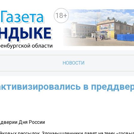
18+
НОВОСТИ
активизировались в преддве
ддверии Дня России
йковых рассылок. Злоумышленники давят на тему «госвы