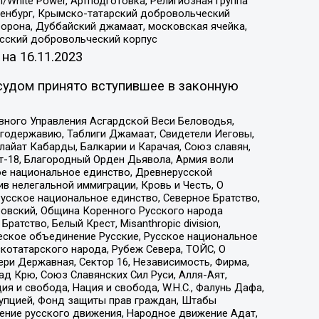
/White Power, Артподготовка, Религиозная группа
Оренбург, Крымско-татарский добровольческий
орона, Дуббайский джамаат, московская ячейка,
усский добровольческий корпус
 на
16.11.2023
судом принято вступившее в законную
вного Управления Асгардской Веси Беловодья,
годержавию, Таблиги Джамаат, Свидетели Иеговы,
айат Кабарды, Балкарии и Карачая, Союз славян,
т-18, Благородный Орден Дьявола, Армия воли
ое национальное единство, Древнерусской
 нелегальной иммиграции, Кровь и Честь, О
усское национальное единство, Северное Братство,
ровский, Община Коренного Русского народа
атство, Белый Крест, Misanthropic division,
еское объединение Русские, Русское национальное
котатарского народа, Рубеж Севера, ТОЙС, О
ри Державная, Сектор 16, Независимость, Фирма,
д Крю, Союз Славянских Сил Руси, Алля-Аят,
я и свобода, Нация и свобода, W.H.С., Фалунь Дафа,
рупцией, Фонд защиты прав граждан, Штабы
ение русского движения, Народное движение Адат,