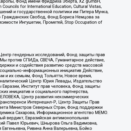
Европы, Фонд имени Фридриха Эберта, XZ gGmbH,
ls for International Education, Cultural Vistas,
ошений и государственной политики им Питера Мунка,
 Гражданских Свобод, Фонд Бориса Немцова за
имости Ингушетии, Прометей, Stop Occupation of
 Центр гендерных исследований, Фонд защиты прав
 Мы против СПИДа, СВЕЧА, Гуманитарное действие,
ддержки и содействия развитию средств массовой
р социально-информационных инициатив Действие,
 и их семьям, Фонд Тольятти, Новое время,
, Аналитический Центр Юрия Левады, Издательство
 Евразии, Институт прав человека, Фонд защиты
ких инициатив и социального партнерства,
ЕЛОВЕКА, Центр развития некоммерческих
 Трансперенси Интернешнл-Р, Центр Защиты Прав
овета Министров Северных Стран, Фонд поддержки
адемика Сахарова, Информационное агентство МЕМО.
ый вердикт, Евразийская антимонопольная
кий Павел Юрьевич, Шнырова Ольга Вадимовна,
 Евгеньевна, Ривина Анна Валерьевна, Бойко