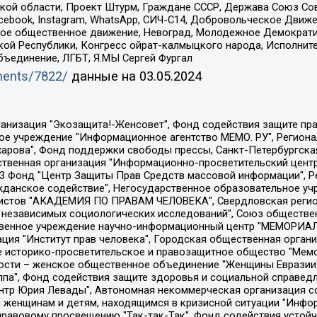
ой области, Проект Штурм, Граждане СССР, Держава Союз Сов
Facebook, Instagram, WhatsApp, СИЧ-С14, Добровольческое Движ
ское общественное движение, Невоград, Молодежное Демократ
ой Республики, Конгресс ойрат-калмыцкого народа, Исполнит
бъединение, ЛГБТ, Я.МЫ Сергей Фургал
uments/7822/
данные на
03.05.2024
Общество с ограниченной ответственностью "Радио Свободная Европа/Радио Свобода", Чешское информационное агентство "MEDIUM-ORIENT", Красноярская региональная общественная организация "Мы против СПИДа", Камалягин Денис Николаевич, Маркелов Сергей Евгеньевич, Пономарев Лев Александрович, Савицкая Людмила Алексеевна, Автономная некоммерческая организация "Центр по работе с проблемой насилия "НАСИЛИЮ.НЕТ", Межрегиональный профессиональный союз работников здравоохранения "Альянс врачей", Юридическое лицо, зарегистрированное в Латвийской Республике, SIA "Medusa Project" (регистрационный номер 40103797863, дата регистрации 10.06.2014), Некоммерческая организация "Фонд по борьбе с коррупцией", Автономная некоммерческая организация "Институт права и публичной политики", Баданин Роман Сергеевич, Гликин Максим Александрович, Железнова Мария Михайловна, Лукьянова Юлия Сергеевна, Маетная Елизавета Витальевна, Маняхин Петр Борисович, Чуракова Ольга Владимировна, Ярош Юлия Петровна, Юридическое лицо "The Insider SIA", зарегистрированное в Риге, Латвийская Республика (дата регистрации 26.06.2015), являющееся администратором доменного имени интернет-издания "The Insider SIA", https://theins.ru, Постернак Алексей Евгеньевич, Рубин Михаил Аркадьевич, Анин Роман Александрович, Юридическое лицо Istories fonds, зарегистрированное в Латвийской Республике (регистрационный номер 50008295751, дата регистрации 24.02.2020), Великовский Дмитрий Александрович, Долинина Ирина Николаевна, Мароховская Алеся Алексеевна, Шлейнов Роман Юрьевич, Шмагун Олеся Валентиновна, Общество с ограниченной ответственностью "Альтаир 2021", Общество с ограниченной ответственностью "Вега 2021", Общество с ограниченной ответственностью "Главный редактор 2021", Общество с ограниченной ответственностью "Ромашки монолит", Важенков Артем Валерьевич, Ивановская областная общественная организация "Центр гендерных исследований", Гурман Юрий Альбертович, Медиапроект "ОВД-Инфо", Егоров Владимир Владимирович, Жилинский Владимир Александрович, Общество с ограниченной ответственностью "ЗП", Иванова София Юрьевна, Карезина Инна Павловна, Кильтау Екатерина Викторовна, Петров Алексей Викторович, Пискунов Сергей Евгеньевич, Смирнов Сергей Сергеевич, Тихонов Михаил Сергеевич, Общество с ограниченной ответственностью "ЖУРНАЛИСТ-ИНОСТРАННЫЙ АГЕНТ", Арапова Галина Юрьевна, Вольтская Татьяна Анатольевна, Американская компания "Mason G.E.S. Anonymous Foundation" (США), являющаяся владельцем интернет-издания https://mnews.world/, Компания "Stichting Bellingcat", зарегистрированная в Нидерландах (дата регистрации 11.07.2018), Захаров Андрей Вячеславович, Клепиковская Екатерина Дмитриевна, Общество с ограниченной ответственностью "МЕМО", Перл Роман Александрович, Симонов Евгений Алексеевич, Соловьева Елена Анатольевна, Сотников Даниил Владимирович, Сурначева Елизавета Дмитриевна, Автономная некоммерческая организация по защите прав человека и информированию населения "Якутия – Наше Мнение", Общество с ограниченной ответственностью "Москоу диджитал медиа", с 26.01.2023 Общество с ограниченной ответственностью "Чайка Белые сады", Ветошкина Валерия Валерьевна, Заговора Максим Александрович, Межрегиональное общественное движение "Российская ЛГБТ - сеть", Оленичев Максим Владимирович, Павлов Иван Юрьевич, Скворцова Елена Сергеевна, Общество с ограниченной ответственностью "Как бы инагент", Кочетков Игорь Викторович, Общество с ограниченной ответственностью "Честные выборы", Еланчик Олег Александрович, Общество с ограниченной ответственностью "Нобелевский призыв", Гималова Регина Эмилевна, Григорьев Андрей Валерьевич, Григорьева Алина Александровна, Ассоциация по содействию защите прав призывников, альтернативнослужащих и военнослужащих "Правозащитная группа "Гражданин.Армия.Право", Хисамова Регина Фаритовна, Автономная некоммерческая организация по реализа