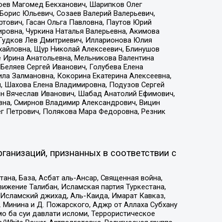
хоев Магомед Бекханович, Шарипков Олег
Борис Юльевич, Созаев Валерий Валерьевич,
тович, Гасан Ольга Павловна, Паутов Юрий
ровна, Чуркина Наталья Валерьевна, Акимова
 Гудков Лев Дмитриевич, Илларионова Юлия
ихайловна, Щур Николай Алексеевич, Блинушов
е Ирина Анатольевна, Мельникова Валентина
Беляев Сергей Иванович, Голубева Елена
ила Залмановна, Кокорина Екатерина Алексеевна,
, Шахова Елена Владимировна, Подузов Сергей
ин Вячеслав Иванович, Шабад Анатолий Ефимович,
вна, Смирнов Владимир Александрович, Вицин
ег Петрович, Полякова Мара Федоровна, Резник
ганизаций, признанных в соответствии с
на, База, Асбат аль-Ансар, Священная война,
ижение Талибан, Исламская партия Туркестана,
Исламский джихад, Аль-Каида, Имарат Кавказ,
 Минина и Д. Пожарского, Аджр от Аллаха Субхану
о ба суи давлати исломи, Террористическое