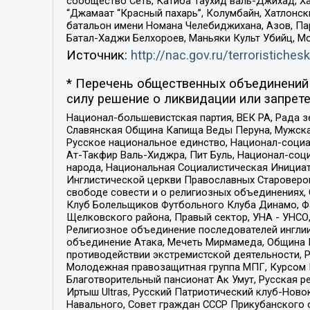
сообщество Сеть, Катиба Таухид валь-Джихад, Хай
“Джамаат “Красный пахарь”, Колумбайн, Хатлонск
батальон имени Номана Челебиджихана, Азов, Па
Батал-Хаджи Белхороев, Маньяки Культ Убийц, М
Источник:
http://nac.gov.ru/terroristichesk
* Перечень общественных объединений 
силу решение о ликвидации или запрете
Национал-большевистская партия, ВЕК РА, Рада 
Славянская Община Капища Веды Перуна, Мужская
Русское национальное единство, Национал-социа
Ат-Такфир Валь-Хиджра, Пит Буль, Национал-соц
народа, Национальная Социалистическая Инициат
Инглистической церкви Православных Староверов
свободе совести и о религиозных объединениях,
Клуб Болельщиков Футбольного Клуба Динамо, Фа
Щелковского района, Правый сектор, УНА - УНСО, У
Религиозное объединение последователей инглии
объединение Атака, Мечеть Мирмамеда, Община К
противодействии экстремистской деятельности, 
Молодежная правозащитная группа МПГ, Курсом П
Благотворительный пансионат Ак Умут, Русская ре
Иртыш Ultras, Русский Патриотический клуб-Нов
Навального, Совет граждан СССР Прикубанского 