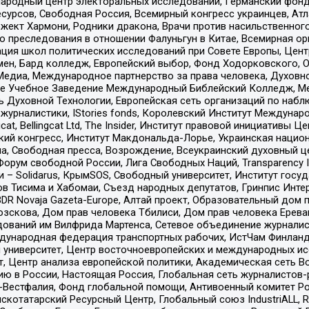
родный центр электоральных исследований, Германский фонд
рсов, Свободная Россия, Всемирный конгресс украинцев, Атла
ект Хармони, Родники дракона, Врачи против насильственного
ию преследования в отношении Фалуньгун в Китае, Всемирная о
ация школ политических исследований при Совете Европы, Цен
мен, Бард колледж, Европейский выбор, Фонд Ходорковского,
едиа, Международное партнерство за права человека, Духовно
ое Учебное Заведение Международный Библейский Колледж, М
ь Духовной Технологии, Европейская сеть организаций по наб
урналистики, IStories fonds, Королевский Институт Между
gcat, Bellingcat Ltd, The Insider, Институт правовой инициатив
инский конгресс, Институт Макдональда-Лорье, Украинская нац
, Свободная пресса, Возрождение, Всеукраинский духовный цен
орум свободной России, Лига Свободных Наций, Transparеncy I
– Solidarus, КрымSOS, Свободный университет, Институт госу
в Тисима и Хабомаи, Съезд народных депутатов, Гринпис Инте
DR Novaja Gazeta-Europe, Алтай проект, Образовательный дом 
зскова, Дом прав человека Тбилиси, Дом прав человека Ерева
едований им Вилфрида Мартенса, Сетевое объединение журнали
Международная федерация транспортных рабочих, ИстЧам Финлан
й университет, Центр восточноевропейских и международных и
, Центр анализа европейской политики, Академическая сеть Во
ю в России, Настоящая Россия, Глобальная сеть журналистов
естфалия, Фонд глобальной помощи, Антивоенный комитет России,
татарский Ресурсный Центр, Глобальный союз IndustriALL, Russi