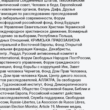
 Маршалла Соединенных Штатов, Тихоокеанский
нтический совет, Человек в беде, Европейский
 извлечения органов, Фалунь Дафа, Друзья
рганизация по расследованию преследований
тр либеральной современности, Форум
 Оксфордский российский фонд, Фонд Будущее
е Управление Евангельских Христиан Украинской
еждународное христианское движение, Всемирный
людению за выборами, Республика Польша,
народных Отношений, КРИМСЬКА ПРАВОЗАХИСНА
ы Центральной и Восточной Европы, Фонд Открытой
иональная федерация Канады, Декабристы,
тр , Риддл, Русский антивоенный комитет в
nternational, Форум Свободных Народов ПостРоссии,
дарственного управления, Форум гражданского
рнешнл, Фонд борьбы с коррупцией Инк, Завет
прав человека Чернигов, Фонд Дом Прав Человека,
н, Дом прав человека Крым, Центр дикого лосося,
стов расследователей, АЛЛАТРА, За свободную
д, Гудзоновский институт, Фонд Демократического
сследований, Общество Сторожевой башни, Библии и
сточная Европа, Российский комитет действия,
-расследователей, Служба поддержки, Свободная
 Russie-Libertes, La Asocicion de Rusos Libres,
an Election Monitor, Article 19, Мнение медиа,