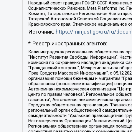
Народный совет граждан РСФСР СССР Архангельск
Социалистических Районов, Meta Platforms Inc, 
Комитет, Татарстанское Региональное Всетатар
Татарской Автономной Советской Социалистическ
Красноярского края, Этническое национальное о
Источник:
https://minjust.gov.ru/ru/doc
* Реестр иностранных агентов:
Калининградская региональная общественная организация "Экозащита!-Женсовет", Фонд содействия защите прав и свобод граждан "Общественный вердикт", Фонд "Институт Развития Свободы Информации", Частное учреждение "Информационное агентство МЕМО. РУ", Региональная общественная организация "Общественная комиссия по сохранению наследия академика Сахарова", Фонд поддержки свободы прессы, Санкт-Петербургская общественная правозащитная организация "Гражданский контроль", Межрегиональная общественная организация "Информационно-просветительский центр "Мемориал", Региональный Фонд "Центр Защиты Прав Средств Массовой Информации", с 05.12.2023 Фонд "Центр Защиты Прав Средств массовой информации", Региональная общественная благотворительная организация помощи беженцам и мигрантам "Гражданское содействие", Негосударственное образовательное учреждение дополнительного профессионального образования (повышение квалификации) специалистов "АКАДЕМИЯ ПО ПРАВАМ ЧЕЛОВЕКА", Свердловская региональная общественная организация "Сутяжник", Автономная некоммерческая организация "Центр независимых социологических исследований", Союз общественных объединений "Российский исследовательский центр по правам человека", Региональное общественное учреждение научно-информационный центр "МЕМОРИАЛ", Некоммерческая организация "Фонд защиты гласности", Автономная некоммерческая организация "Институт прав человека", Городская общественная организация "Екатеринбургское общество "МЕМОРИАЛ", Городская общественная организация "Рязанское историко-просветительское и правозащитное общество "Мемориал" (Рязанский Мемориал), Челябинский региональный орган общественной самодеятельности – женское общественное объединение "Женщины Евразии", Челябинский региональный орган общественной самодеятельности "Уральская правозащитная группа", Фонд содействия защите здоровья и социальной справедливости имени Андрея Рылькова, Автономная Некоммерческая Организация "Аналитический Центр Юрия Левады", Автономная некоммерческая организация социальной поддержки населения "Проект Апрель", Региональная общественная организация помощи женщинам и детям, находящимся в кризисной ситуации "Информационно-методический центр "Анна", Фонд содействия развитию массовых коммуникаций и правовому просвещению "Так-так-Так", Фонд содействия устойчивому развитию "Серебряная тайга", Свердловский региональный общественный фонд социальных проектов "Новое время", "Idel.Реалии", Кавказ.Реалии, Крым.Реалии, Телеканал Настоящее Время, Татаро-башкирская служба Радио Свобода (Azatliq Radiosi), Радио Свободная Европа/Радио Свобода (PCE/PC), "Сибирь.Реалии", "Фактограф", Благотворительный фонд помощи осужденным и их семьям, Автономная некоммерческая организация "Институт глобализации и социальных движений", Фонд "В защиту прав заключенных", Частное учреждение "Центр поддержки и содействия развитию средств массовой информации", Пензенский региональный общественный благотворительный фонд "Гражданский союз", "Север.Реалии", Некоммерческая организация Фонд "Правовая инициатива", 