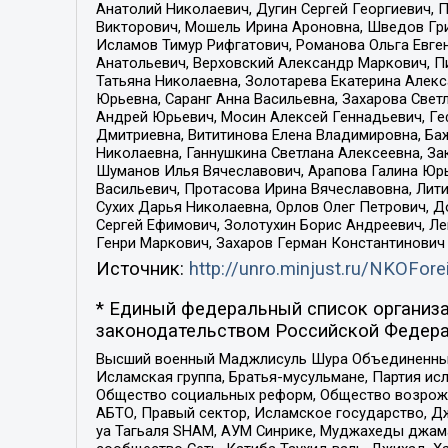
Анатолий Николаевич, Дугин Сергей Георгиевич, 
Викторович, Мошель Ирина Ароновна, Шведов Гри
Исламов Тимур Рифгатович, Романова Ольга Евге
Анатольевич, Верховский Александр Маркович, П
Татьяна Николаевна, Золотарева Екатерина Алек
Юрьевна, Саранг Анна Васильевна, Захарова Свет
Андрей Юрьевич, Мосин Алексей Геннадьевич, Ге
Дмитриевна, Вититинова Елена Владимировна, Ба
Николаевна, Ганнушкина Светлана Алексеевна, За
Шуманов Илья Вячеславович, Арапова Галина Юрь
Васильевич, Протасова Ирина Вячеславовна, Лит
Сухих Дарья Николаевна, Орлов Олег Петрович, 
Сергей Ефимович, Золотухин Борис Андреевич, Л
Генри Маркович, Захаров Герман Константинович
Источник:
http://unro.minjust.ru/NKOFore
* Единый федеральный список организа
законодательством Российской Федера
Высший военный Маджлисуль Шура Объединенных с
Исламская группа, Братья-мусульмане, Партия ис
Общество социальных реформ, Общество возрожд
АБТО, Правый сектор, Исламское государство, Д
уа Тагьаля SHAM, АУМ Синрике, Муджахеды джама