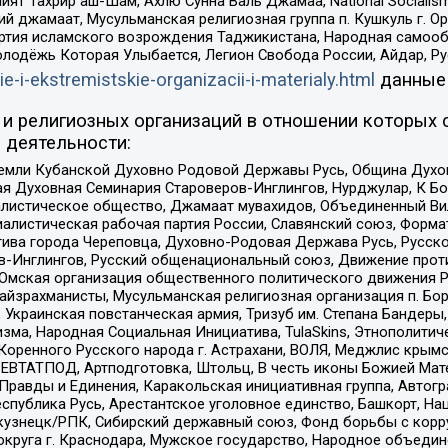
ят Тахрир аш-Шам, Ахлю Сунна Валь Джамаа, National Socialism
ий джамаат, Мусульманская религиозная группа п. Кушкуль г. 
ртия исламского возрождения Таджикистана, Народная самооб
олодёжь Которая Улыбается, Легион Свобода России, Айдар, Р
ie-i-ekstremistskie-organizacii-i-materialy.html
данные
и религиозных организаций в отношении которых 
 деятельности:
земли Кубанской Духовно Родовой Державы Русь, Община Духо
 Духовная Семинария Староверов-Инглингов, Нурджулар, К Бо
листическое общество, Джамаат мувахидов, Объединенный Вил
иалистическая рабочая партия России, Славянский союз, Форма
ива города Череповца, Духовно-Родовая Держава Русь, Русск
-Инглингов, Русский общенациональный союз, Движение против
 Омская организация общественного политического движения Р
йзрахманисты, Мусульманская религиозная организация п. Бо
краинская повстанческая армия, Тризуб им. Степана Бандеры, Бр
зма, Народная Социальная Инициатива, TulaSkins, Этнополитич
оренного Русского народа г. Астрахани, ВОЛЯ, Меджлис крымс
РЕВТАТПОД, Артподготовка, Штольц, В честь иконы Божией Мате
равды и Единения, Каракольская инициативная группа, Автогра
спублика Русь, Арестантское уголовное единство, Башкорт, Наци
окузнецк/РПК, Сибирский державный союз, Фонд борьбы с кор
округа г. Краснодара, Мужское государство, Народное объедин