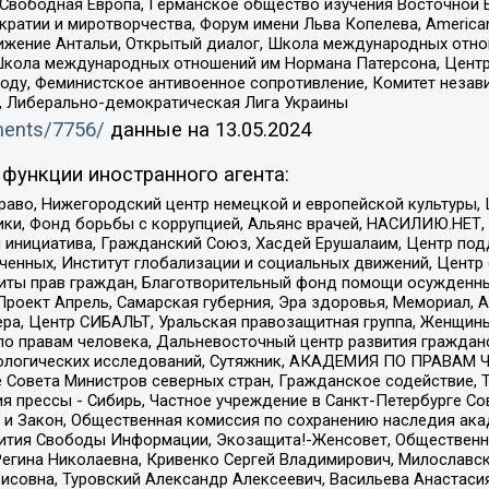
 Свободная Европа, Германское общество изучения Восточной 
и и миротворчества, Форум имени Льва Копелева, American Counci
ое движение Антальи, Открытый диалог, Школа международных отн
Школа международных отношений им Нормана Патерсона, Центр
ду, Феминистское антивоенное сопротивление, Комитет независ
а, Либерально-демократическая Лига Украины
uments/7756/
данные на
13.05.2024
функции иностранного агента:
раво, Нижегородский центр немецкой и европейской культуры,
тики, Фонд борьбы с коррупцией, Альянс врачей, НАСИЛИЮ.НЕТ,
я инициатива, Гражданский Союз, Хасдей Ерушалаим, Центр по
юченных, Институт глобализации и социальных движений, Цент
ты прав граждан, Благотворительный фонд помощи осужденным
а, Проект Апрель, Самарская губерния, Эра здоровья, Мемориал
ера, Центр СИБАЛЬТ, Уральская правозащитная группа, Женщины
по правам человека, Дальневосточный центр развития гражданс
ологических исследований, Сутяжник, АКАДЕМИЯ ПО ПРАВАМ Ч
е Совета Министров северных стран, Гражданское содействие,
я прессы - Сибирь, Частное учреждение в Санкт-Петербурге С
 и Закон, Общественная комиссия по сохранению наследия ак
звития Свободы Информации, Экозащита!-Женсовет, Общественн
Регина Николаевна, Кривенко Сергей Владимирович, Милославс
совна, Туровский Александр Алексеевич, Васильева Анастасия