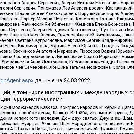
Пивоваров Андрей Сергеевич, Аверин Виталий Евгеньевич, Бара
горий Сергеевич, Пономарев Лев Александрович, Каргалицкий 
ньевна, Щаров Сергей Алексадрович, Цирульников Борис Альбер
ислакова-Паркер Марина Петровна, Кочеткова Татьяна Владими
сандровна, Рачинский Ян Збигневич, Жемкова Елена Борисовна,
лана Сергеевна, Аверин Владимир Анатольевич, Щур Татьяна М
фтер Валентин Михайлович, Симонов Алексей Кириллович, Флиг
женова Светлана Куприяновна, Максимов Сергей Владимирович, 
кс Елена Владимировна, Буртина Елена Юрьевна, Гендель Людм
евна, Свечников Анатолий Мариевич, Прохоров Вадим Юрьевич
инский Леонид Борисович, Лукашевский Сергей Маркович, Бахм
Добровольская Анна Дмитриевна, Королева Александра Евгенье
евинсон Лев Семенович, Локшина Татьяна Иосифовна, Орлов Ол
ignAgent.aspx
данные на
24.03.2022
ций, в том числе иностранных и международных ор
ции террористическими:
ил моджахедов Кавказа, Конгресс народов Ичкерии и Дагеста
ламского освобождения, Лашкар-И-Тайба, Исламская группа, Дв
ения исламского наследия, Дом двух святых, Джунд аш-Шам, 
жабха аль-Нусра ли-Ахль аш-Шам, Народное ополчение имени К.
ата Ат-Тавхида Валь-Джихад, Чистопольский Джамаат, Рохнам