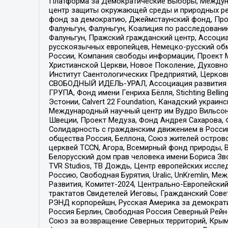
Платформа за Демократические Выборы, Междуна
центр защиты окружающей среды и природных ресу
фонд за демократию, Джеймстаунский фонд, Прож
Фалуньгун, Фалуньгун, Коалиция по расследован
Фалуньгун, Пражский гражданский центр, Ассоци
русскоязычных европейцев, Немецко-русский об
России, Компания свободы информации, Проект М
Христианской Церкви, Новое Поколение, Духовн
Институт Саентологических Предприятий, Церков
СВОБОДНЫЙ ИДЕЛЬ-УРАЛ, Ассоциация развития ж
ГРУПА, Фонд имени Генриха Бёлля, Stichting Bellin
Эстонии, Calvert 22 Foundation, Канадский укра
Международный научный центр им Вудро Вильсона
Швеции, Проект Медуза, Фонд Андрея Сахарова, Ф
Солидарность с гражданским движением в России 
общества Россия, Беллона, Союз жителей острово
церквей TCCN, Агора, Всемирный фонд природы, B
Белорусский дом прав человека имени Бориса Зво
TVR Studios, ТВ Дождь, Центр европейских иссл
Россию, Свободная Бурятия, Uralic, UnKremlin, 
Развития, Комитет-2024, Центрально-Европейски
трактатов Свидетелей Иеговы, Гражданский Совет
РЭНД корпорейшн, Русская Америка за демократи
Россия Берлин, Свободная Россия Северный Рейн-В
Союз за возвращение Северных территорий, Крымско