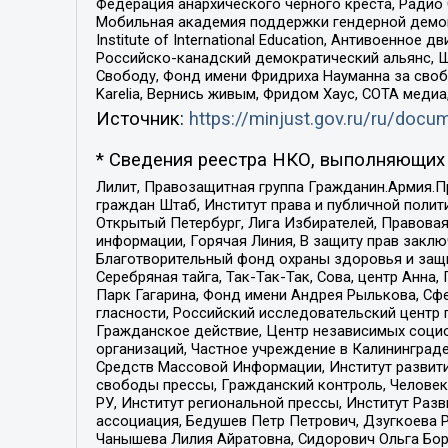
Федерация анархического черного креста, Радио
Мобильная академия поддержки гендерной демократи
Institute of International Education, Антивоенн
Российско-канадский демократический альянс, 
Свободу, Фонд имени Фридриха Науманна за свобо
Karelia, Вернись живым, Фридом Хаус, СОТА меди
Источник:
https://minjust.gov.ru/ru/doc
* Сведения реестра НКО, выполняющих 
Лилит, Правозащитная группа Гражданин.Армия.П
граждан Штаб, Институт права и публичной поли
Открытый Петербург, Лига Избирателей, Правова
информации, Горячая Линия, В защиту прав закл
Благотворительный фонд охраны здоровья и защи
Серебряная тайга, Так-Так-Так, Сова, центр Анн
Парк Гагарина, Фонд имени Андрея Рылькова, Сф
гласности, Российский исследовательский центр 
Гражданское действие, Центр независимых соци
организаций, Частное учреждение в Калининград
Средств Массовой Информации, Институт развити
свободы прессы, Гражданский контроль, Человек
РУ, Институт региональной прессы, Институт Ра
ассоциация, Бедушев Петр Петрович, Дзугкоева 
Чанышева Лилия Айратовна, Сидорович Ольга Бори