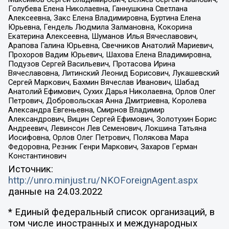
Голубева Елена Николаевна, Ганнушкина Светлана
Алексеевна, Закс Елена Владимировна, Буртина Елена
Юрьевна, Гендель Людмила Залмановна, Кокорина
Екатерина Алексеевна, Шуманов Илья Вячеславович,
Арапова Галина Юрьевна, Свечников Анатолий Мариевич,
Прохоров Вадим Юрьевич, Шахова Елена Владимировна,
Подузов Сергей Васильевич, Протасова Ирина
Вячеславовна, Литинский Леонид Борисович, Лукашевский
Сергей Маркович, Бахмин Вячеслав Иванович, Шабад
Анатолий Ефимович, Сухих Дарья Николаевна, Орлов Олег
Петрович, Добровольская Анна Дмитриевна, Королева
Александра Евгеньевна, Смирнов Владимир
Александрович, Вицин Сергей Ефимович, Золотухин Борис
Андреевич, Левинсон Лев Семенович, Локшина Татьяна
Иосифовна, Орлов Олег Петрович, Полякова Мара
Федоровна, Резник Генри Маркович, Захаров Герман
Константинович
Источник:
http://unro.minjust.ru/NKOForeignAgent.aspx
данные на
24.03.2022
* Единый федеральный список организаций, в
том числе иностранных и международных