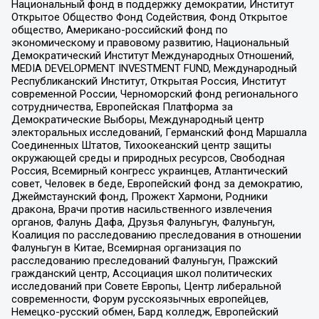
Национальный фонд в поддержку демократии, Институт
Открытое Общество Фонд Содействия, Фонд Открытое
общество, Американо-российский фонд по
экономическому и правовому развитию, Национальный
Демократический Институт Международных Отношений,
MEDIA DEVELOPMENT INVESTMENT FUND, Международный
Республиканский Институт, Открытая Россия, Институт
современной России, Черноморский фонд регионального
сотрудничества, Европейская Платформа за
Демократические Выборы, Международный центр
электоральных исследований, Германский фонд Маршалла
Соединенных Штатов, Тихоокеанский центр защиты
окружающей среды и природных ресурсов, Свободная
Россия, Всемирный конгресс украинцев, Атлантический
совет, Человек в беде, Европейский фонд за демократию,
Джеймстаунский фонд, Прожект Хармони, Родники
дракона, Врачи против насильственного извлечения
органов, Фалунь Дафа, Друзья Фалуньгун, Фалуньгун,
Коалиция по расследованию преследования в отношении
Фалуньгун в Китае, Всемирная организация по
расследованию преследований Фалуньгун, Пражский
гражданский центр, Ассоциация школ политических
исследований при Совете Европы, Центр либеральной
современности, Форум русскоязычных европейцев,
Немецко-русский обмен, Бард колледж, Европейский