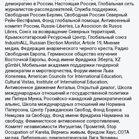
демократию в России, Настоящая Россия, Глобальная сеть
журналистов-расследователей, Служба поддержки,
Свободная Россия Берлин, Свободная Россия Северный
Рейн-Вестфалия, Фонд глобальной помощи, Антивоенный
комитет России, Russie-Libertes, La Asocicion de Rusos
Libres, Союз за возвращение Северных территорий,
Крымскотатарский Ресурсный Центр, Глобальный союз
IndustriALL, Russian Election Monitor, Article 19, Мнение
медиа, Федерация анархического черного креста, Радио
Свободная Европа, Германское общество изучения
Восточной Европы, Фонд имени Фридриха Эберта, XZ
gGmbH, Мобильная академия поддержки гендерной
демократии и миротворчества, Форум имени Льва
Копелева, American Councils for International Education,
Cultural Vistas, Institute of International Education,
Антивоенное движение Антальи, Открытый диалог, Школа
международных отношений и государственной политики
им Питера Мунка, Российско-канадский демократический
альянс, Школа международных отношений им Нормана
Патерсона, Центр Гражданских Свобод, Фонд Бориса
Немцова за Свободу, Фонд имени Фридриха Науманна за
свободу, Феминистское антивоенное сопротивление,
Комитет независимости Ингушетии, Прометей, Stop
Occupation of Karelia, Вернись живым, Фридом Хаус, СОТА
медиа, Либерально-демократическая Лига Украины