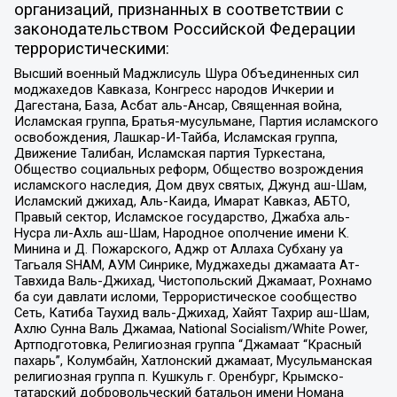
организаций, признанных в соответствии с
законодательством Российской Федерации
террористическими:
Высший военный Маджлисуль Шура Объединенных сил
моджахедов Кавказа, Конгресс народов Ичкерии и
Дагестана, База, Асбат аль-Ансар, Священная война,
Исламская группа, Братья-мусульмане, Партия исламского
освобождения, Лашкар-И-Тайба, Исламская группа,
Движение Талибан, Исламская партия Туркестана,
Общество социальных реформ, Общество возрождения
исламского наследия, Дом двух святых, Джунд аш-Шам,
Исламский джихад, Аль-Каида, Имарат Кавказ, АБТО,
Правый сектор, Исламское государство, Джабха аль-
Нусра ли-Ахль аш-Шам, Народное ополчение имени К.
Минина и Д. Пожарского, Аджр от Аллаха Субхану уа
Тагьаля SHAM, АУМ Синрике, Муджахеды джамаата Ат-
Тавхида Валь-Джихад, Чистопольский Джамаат, Рохнамо
ба суи давлати исломи, Террористическое сообщество
Сеть, Катиба Таухид валь-Джихад, Хайят Тахрир аш-Шам,
Ахлю Сунна Валь Джамаа, National Socialism/White Power,
Артподготовка, Религиозная группа “Джамаат “Красный
пахарь”, Колумбайн, Хатлонский джамаат, Мусульманская
религиозная группа п. Кушкуль г. Оренбург, Крымско-
татарский добровольческий батальон имени Номана