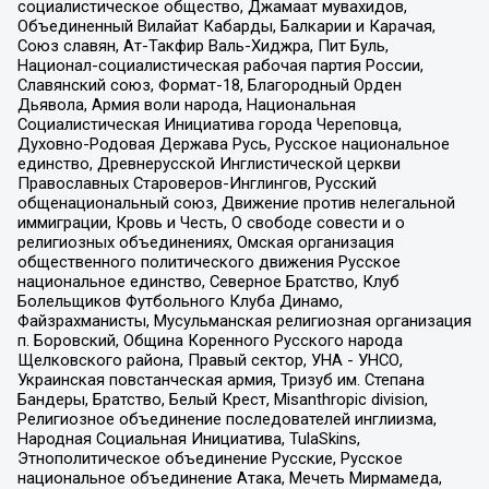
социалистическое общество, Джамаат мувахидов,
Объединенный Вилайат Кабарды, Балкарии и Карачая,
Союз славян, Ат-Такфир Валь-Хиджра, Пит Буль,
Национал-социалистическая рабочая партия России,
Славянский союз, Формат-18, Благородный Орден
Дьявола, Армия воли народа, Национальная
Социалистическая Инициатива города Череповца,
Духовно-Родовая Держава Русь, Русское национальное
единство, Древнерусской Инглистической церкви
Православных Староверов-Инглингов, Русский
общенациональный союз, Движение против нелегальной
иммиграции, Кровь и Честь, О свободе совести и о
религиозных объединениях, Омская организация
общественного политического движения Русское
национальное единство, Северное Братство, Клуб
Болельщиков Футбольного Клуба Динамо,
Файзрахманисты, Мусульманская религиозная организация
п. Боровский, Община Коренного Русского народа
Щелковского района, Правый сектор, УНА - УНСО,
Украинская повстанческая армия, Тризуб им. Степана
Бандеры, Братство, Белый Крест, Misanthropic division,
Религиозное объединение последователей инглиизма,
Народная Социальная Инициатива, TulaSkins,
Этнополитическое объединение Русские, Русское
национальное объединение Атака, Мечеть Мирмамеда,