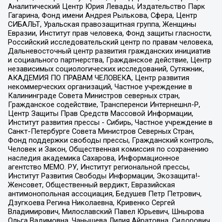
Аналитический Центр Юрия Левады, Издательство Парк
Гагарина, Фонд имени Андрея Рылькова, Сфера, Центр
СИБАЛЬТ, Уральская правозащитная группа, Женщины
Евразии, Институт прав человека, Фонд защиты гласности,
Российский исследовательский центр по правам человека,
Дальневосточный центр развития гражданских инициатив
и социального партнерства, Гражданское действие, Центр
независимых социологических исследований, Сутяжник,
АКАДЕМИЯ ПО ПРАВАМ ЧЕЛОВЕКА, Центр развития
некоммерческих организаций, Частное учреждение в
Калининграде Совета Министров северных стран,
Гражданское содействие, Трансперенси Интернешнл-Р,
Центр Защиты Прав Средств Массовой Информации,
Институт развития прессы - Сибирь, Частное учреждение в
Санкт-Петербурге Совета Министров Северных Стран,
Фонд поддержки свободы прессы, Гражданский контроль,
Человек и Закон, Общественная комиссия по сохранению
наследия академика Сахарова, Информационное
агентство МЕМО. РУ, Институт региональной прессы,
Институт Развития Свободы Информации, Экозащита!-
Женсовет, Общественный вердикт, Евразийская
антимонопольная ассоциация, Бедушев Петр Петрович,
Дзугкоева Регина Николаевна, Кривенко Сергей
Владимирович, Милославский Павел Юрьевич, Шнырова
Ольга Вадимовна, Чанышева Лилия Айратовна, Сидорович