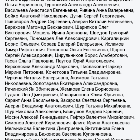
Ольга Борисовна, Туровский Александр Алексеевич,
Васильева Анастасия Евгеньевна, Ривина Анна Валерьевна,
Бойко Анатолий Николаевич, Дугин Сергей Георгиевич,
Пивоваров Андрей Сергеевич, Аверин Виталий Евгеньевич,
Барахоев Магомед Бекханович, Шарипков Олег
Викторович, Мошель Ирина Ароновна, Шведов Григорий
Сергеевич, Пономарев Лев Александрович, Каргалицкий
Борис Юльевич, Созаев Валерий Валерьевич, Исламов
Тимур Рифгатович, Романова Ольга Евгеньевна, Щаров
Сергей Алексадрович, Цирульников Борис Альбертович,
Гасан Ольга Павловна, Паутов Юрий Анатольевич,
Верховский Александр Маркович, Пислакова-Паркер
Марина Петровна, Кочеткова Татьяна Владимировна,
Чуркина Наталья Валерьевна, Акимова Татьяна
Николаевна, Золотарева Екатерина Александровна,
Рачинский Ян Збигневич, Жемкова Елена Борисовна,
Гудков Лев Дмитриевич, Илларионова Юлия Юрьевна,
Саранг Анна Васильевна, Захарова Светлана Сергеевна,
Аверин Владимир Анатольевич, Щур Татьяна Михайловна,
Щур Николай Алексеевич, Блинушов Андрей Юрьевич,
Мосин Алексей Геннадьевич, Гефтер Валентин Михайлович,
Симонов Алексей Кириллович, Флиге Ирина Анатольевна,
Мельникова Валентина Дмитриевна, Вититинова Елена
Владимировна, Баженова Светлана Куприяновна,
Максимов Сергей Владимирович, Беляев Сергей Иванович,