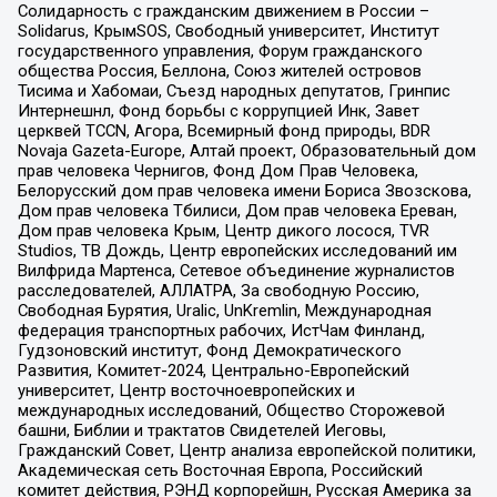
Солидарность с гражданским движением в России –
Solidarus, КрымSOS, Свободный университет, Институт
государственного управления, Форум гражданского
общества Россия, Беллона, Союз жителей островов
Тисима и Хабомаи, Съезд народных депутатов, Гринпис
Интернешнл, Фонд борьбы с коррупцией Инк, Завет
церквей TCCN, Агора, Всемирный фонд природы, BDR
Novaja Gazeta-Europe, Алтай проект, Образовательный дом
прав человека Чернигов, Фонд Дом Прав Человека,
Белорусский дом прав человека имени Бориса Звозскова,
Дом прав человека Тбилиси, Дом прав человека Ереван,
Дом прав человека Крым, Центр дикого лосося, TVR
Studios, ТВ Дождь, Центр европейских исследований им
Вилфрида Мартенса, Сетевое объединение журналистов
расследователей, АЛЛАТРА, За свободную Россию,
Свободная Бурятия, Uralic, UnKremlin, Международная
федерация транспортных рабочих, ИстЧам Финланд,
Гудзоновский институт, Фонд Демократического
Развития, Комитет-2024, Центрально-Европейский
университет, Центр восточноевропейских и
международных исследований, Общество Сторожевой
башни, Библии и трактатов Свидетелей Иеговы,
Гражданский Совет, Центр анализа европейской политики,
Академическая сеть Восточная Европа, Российский
комитет действия, РЭНД корпорейшн, Русская Америка за