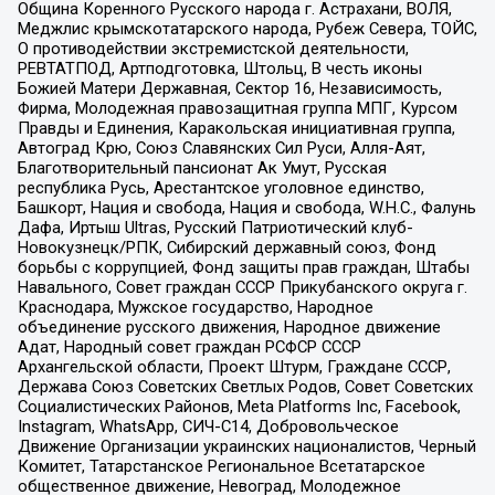
Община Коренного Русского народа г. Астрахани, ВОЛЯ,
Меджлис крымскотатарского народа, Рубеж Севера, ТОЙС,
О противодействии экстремистской деятельности,
РЕВТАТПОД, Артподготовка, Штольц, В честь иконы
Божией Матери Державная, Сектор 16, Независимость,
Фирма, Молодежная правозащитная группа МПГ, Курсом
Правды и Единения, Каракольская инициативная группа,
Автоград Крю, Союз Славянских Сил Руси, Алля-Аят,
Благотворительный пансионат Ак Умут, Русская
республика Русь, Арестантское уголовное единство,
Башкорт, Нация и свобода, Нация и свобода, W.H.С., Фалунь
Дафа, Иртыш Ultras, Русский Патриотический клуб-
Новокузнецк/РПК, Сибирский державный союз, Фонд
борьбы с коррупцией, Фонд защиты прав граждан, Штабы
Навального, Совет граждан СССР Прикубанского округа г.
Краснодара, Мужское государство, Народное
объединение русского движения, Народное движение
Адат, Народный совет граждан РСФСР СССР
Архангельской области, Проект Штурм, Граждане СССР,
Держава Союз Советских Светлых Родов, Совет Советских
Социалистических Районов, Meta Platforms Inc, Facebook,
Instagram, WhatsApp, СИЧ-С14, Добровольческое
Движение Организации украинских националистов, Черный
Комитет, Татарстанское Региональное Всетатарское
общественное движение, Невоград, Молодежное