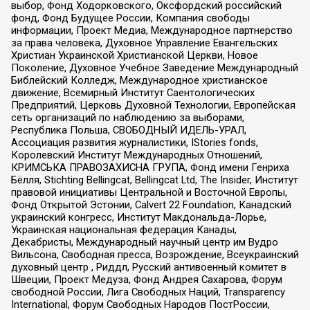
выбор, Фонд Ходорковского, Оксфордский российский
фонд, Фонд Будущее России, Компания свободы
информации, Проект Медиа, Международное партнерство
за права человека, Духовное Управление Евангельских
Христиан Украинской Христианской Церкви, Новое
Поколение, Духовное Учебное Заведение Международный
Библейский Колледж, Международное христианское
движение, Всемирный Институт Саентологических
Предприятий, Церковь Духовной Технологии, Европейская
сеть организаций по наблюдению за выборами,
Республика Польша, СВОБОДНЫЙ ИДЕЛЬ-УРАЛ,
Ассоциация развития журналистики, IStories fonds,
Королевский Институт Международных Отношений,
КРИМСЬКА ПРАВОЗАХИСНА ГРУПА, Фонд имени Генриха
Бёлля, Stichting Bellingcat, Bellingcat Ltd, The Insider, Институт
правовой инициативы Центральной и Восточной Европы,
Фонд Открытой Эстонии, Calvert 22 Foundation, Канадский
украинский конгресс, Институт Макдональда-Лорье,
Украинская национальная федерация Канады,
Декабристы, Международный научный центр им Вудро
Вильсона, Свободная пресса, Возрождение, Всеукраинский
духовный центр , Риддл, Русский антивоенный комитет в
Швеции, Проект Медуза, Фонд Андрея Сахарова, Форум
свободной России, Лига Свободных Наций, Transparеncy
International, Форум Свободных Народов ПостРоссии,