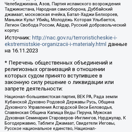
Челебиджихана, Азов, Партия исламского возрождения
Таджикистана, Народная самооборона, Дуббайский
джамаат, московская ячейка, Батал-Хаджи Белхороев,
Маньяки Культ Убийц, Молодёжь Которая Улыбается,
Легион Свобода России, Айдар, Русский добровольческий
корпус
Источник:
http://nac.gov.ru/terroristicheskie-i-
ekstremistskie-organizacii-i-materialy.html
данные
на
16.11.2023
* Перечень общественных объединений и
религиозных организаций в отношении
которых судом принято вступившее в
законную силу решение о ликвидации или
запрете деятельности:
Национал-большевистская партия, ВЕК РА, Рада земли
Кубанской Духовно Родовой Державы Русь, Община
Духовного Управления Асгардской Веси Беловодья,
Славянская Община Капища Веды Перуна, Мужская
Духовная Семинария Староверов-Инглингов, Нурджулар, К
Богодержавию, Таблиги Джамаат, Свидетели Иеговы,
Русское национальное единство, Национал-