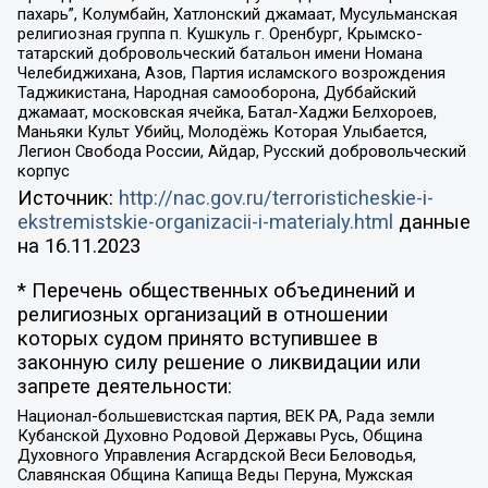
пахарь”, Колумбайн, Хатлонский джамаат, Мусульманская
религиозная группа п. Кушкуль г. Оренбург, Крымско-
татарский добровольческий батальон имени Номана
Челебиджихана, Азов, Партия исламского возрождения
Таджикистана, Народная самооборона, Дуббайский
джамаат, московская ячейка, Батал-Хаджи Белхороев,
Маньяки Культ Убийц, Молодёжь Которая Улыбается,
Легион Свобода России, Айдар, Русский добровольческий
корпус
Источник:
http://nac.gov.ru/terroristicheskie-i-
ekstremistskie-organizacii-i-materialy.html
данные
на
16.11.2023
* Перечень общественных объединений и
религиозных организаций в отношении
которых судом принято вступившее в
законную силу решение о ликвидации или
запрете деятельности:
Национал-большевистская партия, ВЕК РА, Рада земли
Кубанской Духовно Родовой Державы Русь, Община
Духовного Управления Асгардской Веси Беловодья,
Славянская Община Капища Веды Перуна, Мужская