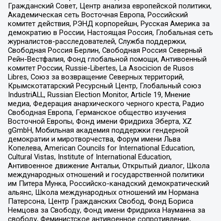
Гражданский Совет, Центр анализа европейской политики,
Академическая сеть Восточная Европа, Российский
комитет действия, РЭНД корпорейшн, Русская Америка за
демократию в России, Настоящая Россия, Глобальная сеть
журналистов-расследователей, Служба поддержки,
Свободная Россия Берлин, Свободная Россия Северный
Рейн-Вестфалия, Фонд глобальной помощи, Антивоенный
комитет России, Russie-Libertes, La Asocicion de Rusos
Libres, Союз за возвращение Северных территорий,
Крымскотатарский Ресурсный Центр, Глобальный союз
IndustriALL, Russian Election Monitor, Article 19, Мнение
медиа, Федерация анархического черного креста, Радио
Свободная Европа, Германское общество изучения
Восточной Европы, Фонд имени Фридриха Эберта, XZ
gGmbH, Мобильная академия поддержки гендерной
демократии и миротворчества, Форум имени Льва
Копелева, American Councils for International Education,
Cultural Vistas, Institute of International Education,
Антивоенное движение Антальи, Открытый диалог, Школа
международных отношений и государственной политики
им Питера Мунка, Российско-канадский демократический
альянс, Школа международных отношений им Нормана
Патерсона, Центр Гражданских Свобод, Фонд Бориса
Немцова за Свободу, Фонд имени Фридриха Науманна за
свободу, Феминистское антивоенное сопротивление,