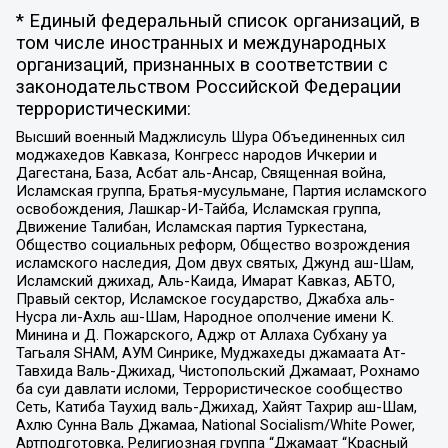
* Единый федеральный список организаций, в
том числе иностранных и международных
организаций, признанных в соответствии с
законодательством Российской Федерации
террористическими:
Высший военный Маджлисуль Шура Объединенных сил
моджахедов Кавказа, Конгресс народов Ичкерии и
Дагестана, База, Асбат аль-Ансар, Священная война,
Исламская группа, Братья-мусульмане, Партия исламского
освобождения, Лашкар-И-Тайба, Исламская группа,
Движение Талибан, Исламская партия Туркестана,
Общество социальных реформ, Общество возрождения
исламского наследия, Дом двух святых, Джунд аш-Шам,
Исламский джихад, Аль-Каида, Имарат Кавказ, АБТО,
Правый сектор, Исламское государство, Джабха аль-
Нусра ли-Ахль аш-Шам, Народное ополчение имени К.
Минина и Д. Пожарского, Аджр от Аллаха Субхану уа
Тагьаля SHAM, АУМ Синрике, Муджахеды джамаата Ат-
Тавхида Валь-Джихад, Чистопольский Джамаат, Рохнамо
ба суи давлати исломи, Террористическое сообщество
Сеть, Катиба Таухид валь-Джихад, Хайят Тахрир аш-Шам,
Ахлю Сунна Валь Джамаа, National Socialism/White Power,
Артподготовка, Религиозная группа “Джамаат “Красный