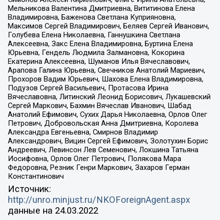
Мельникова Валентина Дмитриевна, Вититинова Елена
Владимировна, Баженова Светлана Куприяновна,
Максимов Сергей Владимирович, Беляев Сергей Иванович,
Голубева Елена Николаевна, Ганнушкина Светлана
Алексеевна, Закс Елена Владимировна, Буртина Елена
Юрьевна, Гендель Людмила Залмановна, Кокорина
Екатерина Алексеевна, Шуманов Илья Вячеславович,
Арапова Галина Юрьевна, Свечников Анатолий Мариевич,
Прохоров Вадим Юрьевич, Шахова Елена Владимировна,
Подузов Сергей Васильевич, Протасова Ирина
Вячеславовна, Литинский Леонид Борисович, Лукашевский
Сергей Маркович, Бахмин Вячеслав Иванович, Шабад
Анатолий Ефимович, Сухих Дарья Николаевна, Орлов Олег
Петрович, Добровольская Анна Дмитриевна, Королева
Александра Евгеньевна, Смирнов Владимир
Александрович, Вицин Сергей Ефимович, Золотухин Борис
Андреевич, Левинсон Лев Семенович, Локшина Татьяна
Иосифовна, Орлов Олег Петрович, Полякова Мара
Федоровна, Резник Генри Маркович, Захаров Герман
Константинович
Источник:
http://unro.minjust.ru/NKOForeignAgent.aspx
данные на
24.03.2022