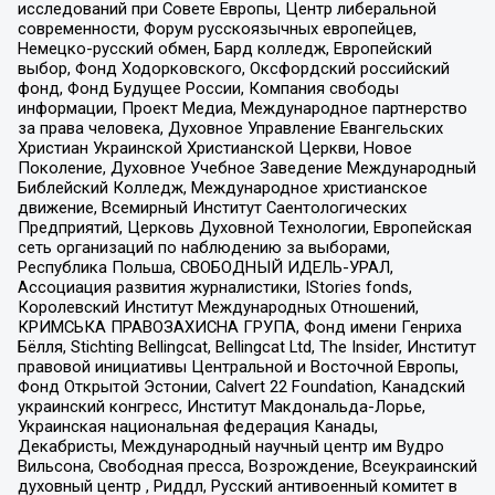
исследований при Совете Европы, Центр либеральной
современности, Форум русскоязычных европейцев,
Немецко-русский обмен, Бард колледж, Европейский
выбор, Фонд Ходорковского, Оксфордский российский
фонд, Фонд Будущее России, Компания свободы
информации, Проект Медиа, Международное партнерство
за права человека, Духовное Управление Евангельских
Христиан Украинской Христианской Церкви, Новое
Поколение, Духовное Учебное Заведение Международный
Библейский Колледж, Международное христианское
движение, Всемирный Институт Саентологических
Предприятий, Церковь Духовной Технологии, Европейская
сеть организаций по наблюдению за выборами,
Республика Польша, СВОБОДНЫЙ ИДЕЛЬ-УРАЛ,
Ассоциация развития журналистики, IStories fonds,
Королевский Институт Международных Отношений,
КРИМСЬКА ПРАВОЗАХИСНА ГРУПА, Фонд имени Генриха
Бёлля, Stichting Bellingcat, Bellingcat Ltd, The Insider, Институт
правовой инициативы Центральной и Восточной Европы,
Фонд Открытой Эстонии, Calvert 22 Foundation, Канадский
украинский конгресс, Институт Макдональда-Лорье,
Украинская национальная федерация Канады,
Декабристы, Международный научный центр им Вудро
Вильсона, Свободная пресса, Возрождение, Всеукраинский
духовный центр , Риддл, Русский антивоенный комитет в