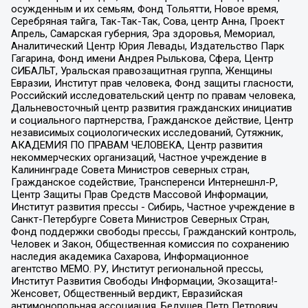
осужденным и их семьям, Фонд Тольятти, Новое время,
Серебряная тайга, Так-Так-Так, Сова, центр Анна, Проект
Апрель, Самарская губерния, Эра здоровья, Мемориал,
Аналитический Центр Юрия Левады, Издательство Парк
Гагарина, Фонд имени Андрея Рылькова, Сфера, Центр
СИБАЛЬТ, Уральская правозащитная группа, Женщины
Евразии, Институт прав человека, Фонд защиты гласности,
Российский исследовательский центр по правам человека,
Дальневосточный центр развития гражданских инициатив
и социального партнерства, Гражданское действие, Центр
независимых социологических исследований, Сутяжник,
АКАДЕМИЯ ПО ПРАВАМ ЧЕЛОВЕКА, Центр развития
некоммерческих организаций, Частное учреждение в
Калининграде Совета Министров северных стран,
Гражданское содействие, Трансперенси Интернешнл-Р,
Центр Защиты Прав Средств Массовой Информации,
Институт развития прессы - Сибирь, Частное учреждение в
Санкт-Петербурге Совета Министров Северных Стран,
Фонд поддержки свободы прессы, Гражданский контроль,
Человек и Закон, Общественная комиссия по сохранению
наследия академика Сахарова, Информационное
агентство МЕМО. РУ, Институт региональной прессы,
Институт Развития Свободы Информации, Экозащита!-
Женсовет, Общественный вердикт, Евразийская
антимонопольная ассоциация, Бедушев Петр Петрович,