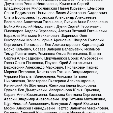
Дзугкоева Регина Николаевна, Кривенко Сергей
Владимирович, Милославский Павел Юрьевич, Шнырова
Ольга Вадимовна, Чанышева Лилия Айратовна, Сидорович
Ольга Борисовна, Туровский Александр Алексеевич,
Васильева Анастасия Евгеньевна, Ривина Анна Валерьевна,
Бойко Анатолий Николаевич, Дугин Сергей Георгиевич,
Пивоваров Андрей Сергеевич, Аверин Виталий Евгеньевич,
Барахоев Магомед Бекханович, Шарипков Олег
Викторович, Мошель Ирина Ароновна, Шведов Григорий
Сергеевич, Пономарев Лев Александрович, Каргалицкий
Борис Юльевич, Созаев Валерий Валерьевич, Исламов
Тимур Рифгатович, Романова Ольга Евгеньевна, Щаров
Сергей Алексадрович, Цирульников Борис Альбертович,
Гасан Ольга Павловна, Паутов Юрий Анатольевич,
Верховский Александр Маркович, Пислакова-Паркер
Марина Петровна, Кочеткова Татьяна Владимировна,
Чуркина Наталья Валерьевна, Акимова Татьяна
Николаевна, Золотарева Екатерина Александровна,
Рачинский Ян Збигневич, Жемкова Елена Борисовна,
Гудков Лев Дмитриевич, Илларионова Юлия Юрьевна,
Саранг Анна Васильевна, Захарова Светлана Сергеевна,
Аверин Владимир Анатольевич, Щур Татьяна Михайловна,
Щур Николай Алексеевич, Блинушов Андрей Юрьевич,
Мосин Алексей Геннадьевич, Гефтер Валентин Михайлович,
Симонов Алексей Кириллович, Флиге Ирина Анатольевна,