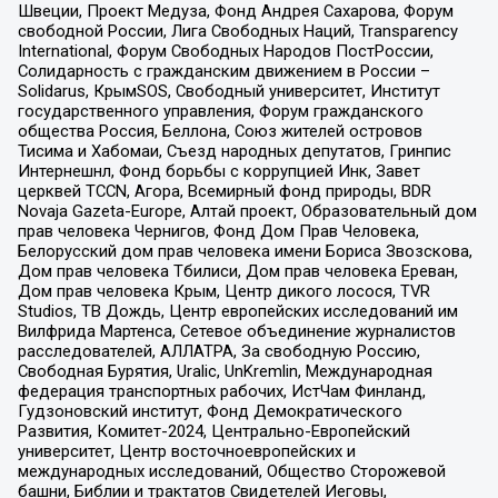
Швеции, Проект Медуза, Фонд Андрея Сахарова, Форум
свободной России, Лига Свободных Наций, Transparеncy
International, Форум Свободных Народов ПостРоссии,
Солидарность с гражданским движением в России –
Solidarus, КрымSOS, Свободный университет, Институт
государственного управления, Форум гражданского
общества Россия, Беллона, Союз жителей островов
Тисима и Хабомаи, Съезд народных депутатов, Гринпис
Интернешнл, Фонд борьбы с коррупцией Инк, Завет
церквей TCCN, Агора, Всемирный фонд природы, BDR
Novaja Gazeta-Europe, Алтай проект, Образовательный дом
прав человека Чернигов, Фонд Дом Прав Человека,
Белорусский дом прав человека имени Бориса Звозскова,
Дом прав человека Тбилиси, Дом прав человека Ереван,
Дом прав человека Крым, Центр дикого лосося, TVR
Studios, ТВ Дождь, Центр европейских исследований им
Вилфрида Мартенса, Сетевое объединение журналистов
расследователей, АЛЛАТРА, За свободную Россию,
Свободная Бурятия, Uralic, UnKremlin, Международная
федерация транспортных рабочих, ИстЧам Финланд,
Гудзоновский институт, Фонд Демократического
Развития, Комитет-2024, Центрально-Европейский
университет, Центр восточноевропейских и
международных исследований, Общество Сторожевой
башни, Библии и трактатов Свидетелей Иеговы,