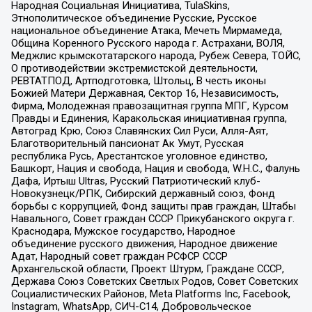
Народная Социальная Инициатива, TulaSkins,
Этнополитическое объединение Русские, Русское
национальное объединение Атака, Мечеть Мирмамеда,
Община Коренного Русского народа г. Астрахани, ВОЛЯ,
Меджлис крымскотатарского народа, Рубеж Севера, ТОЙС,
О противодействии экстремистской деятельности,
РЕВТАТПОД, Артподготовка, Штольц, В честь иконы
Божией Матери Державная, Сектор 16, Независимость,
Фирма, Молодежная правозащитная группа МПГ, Курсом
Правды и Единения, Каракольская инициативная группа,
Автоград Крю, Союз Славянских Сил Руси, Алля-Аят,
Благотворительный пансионат Ак Умут, Русская
республика Русь, Арестантское уголовное единство,
Башкорт, Нация и свобода, Нация и свобода, W.H.С., Фалунь
Дафа, Иртыш Ultras, Русский Патриотический клуб-
Новокузнецк/РПК, Сибирский державный союз, Фонд
борьбы с коррупцией, Фонд защиты прав граждан, Штабы
Навального, Совет граждан СССР Прикубанского округа г.
Краснодара, Мужское государство, Народное
объединение русского движения, Народное движение
Адат, Народный совет граждан РСФСР СССР
Архангельской области, Проект Штурм, Граждане СССР,
Держава Союз Советских Светлых Родов, Совет Советских
Социалистических Районов, Meta Platforms Inc, Facebook,
Instagram, WhatsApp, СИЧ-С14, Добровольческое