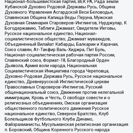
Национал-большевистская партия, ВЕК РА, Рада земли
Кубанской Духовно Родовой Державы Русь, Община
Духовного Управления Асгардской Веси Беловодья,
Славянская Община Капища Веды Перуна, Мужская
Духовная Семинария Староверов-Инглингов, Нурджулар, К
Богодержавию, Таблиги Джамаат, Свидетели Иеговы,
Русское национальное единство, Национал-
социалистическое общество, Джамаат мувахидов,
Объединенный Вилайат Кабарды, Балкарии и Карачая,
Союз славян, Ат-Такфир Валь-Хиджра, Пит Буль,
Национал-социалистическая рабочая партия России,
Славянский союз, Формат-18, Благородный Орден
Дьявола, Армия воли народа, Национальная
Социалистическая Инициатива города Череповца,
Духовно-Родовая Держава Русь, Русское национальное
единство, Древнерусской Инглистической церкви
Православных Староверов-Инглингов, Русский
общенациональный союз, Движение против нелегальной
иммиграции, Кровь и Честь, О свободе совести и о
религиозных объединениях, Омская организация
общественного политического движения Русское
национальное единство, Северное Братство, Клуб
Болельщиков Футбольного Клуба Динамо,
Файзрахманисты, Мусульманская религиозная организация
п. Боровский, Община Коренного Русского народа