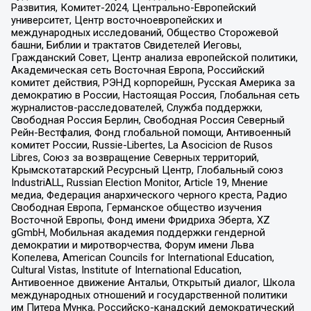
Развития, Комитет-2024, Центрально-Европейский
университет, Центр восточноевропейских и
международных исследований, Общество Сторожевой
башни, Библии и трактатов Свидетелей Иеговы,
Гражданский Совет, Центр анализа европейской политики,
Академическая сеть Восточная Европа, Российский
комитет действия, РЭНД корпорейшн, Русская Америка за
демократию в России, Настоящая Россия, Глобальная сеть
журналистов-расследователей, Служба поддержки,
Свободная Россия Берлин, Свободная Россия Северный
Рейн-Вестфалия, Фонд глобальной помощи, Антивоенный
комитет России, Russie-Libertes, La Asocicion de Rusos
Libres, Союз за возвращение Северных территорий,
Крымскотатарский Ресурсный Центр, Глобальный союз
IndustriALL, Russian Election Monitor, Article 19, Мнение
медиа, Федерация анархического черного креста, Радио
Свободная Европа, Германское общество изучения
Восточной Европы, Фонд имени Фридриха Эберта, XZ
gGmbH, Мобильная академия поддержки гендерной
демократии и миротворчества, Форум имени Льва
Копелева, American Councils for International Education,
Cultural Vistas, Institute of International Education,
Антивоенное движение Антальи, Открытый диалог, Школа
международных отношений и государственной политики
им Питера Мунка, Российско-канадский демократический