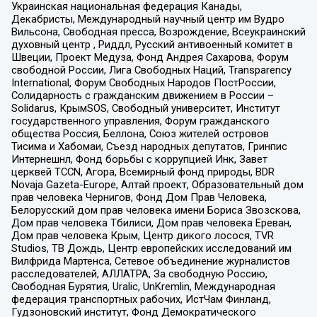
Украинская национальная федерация Канады,
Декабристы, Международный научный центр им Вудро
Вильсона, Свободная пресса, Возрождение, Всеукраинский
духовный центр , Риддл, Русский антивоенный комитет в
Швеции, Проект Медуза, Фонд Андрея Сахарова, Форум
свободной России, Лига Свободных Наций, Transparеncy
International, Форум Свободных Народов ПостРоссии,
Солидарность с гражданским движением в России –
Solidarus, КрымSOS, Свободный университет, Институт
государственного управления, Форум гражданского
общества Россия, Беллона, Союз жителей островов
Тисима и Хабомаи, Съезд народных депутатов, Гринпис
Интернешнл, Фонд борьбы с коррупцией Инк, Завет
церквей TCCN, Агора, Всемирный фонд природы, BDR
Novaja Gazeta-Europe, Алтай проект, Образовательный дом
прав человека Чернигов, Фонд Дом Прав Человека,
Белорусский дом прав человека имени Бориса Звозскова,
Дом прав человека Тбилиси, Дом прав человека Ереван,
Дом прав человека Крым, Центр дикого лосося, TVR
Studios, ТВ Дождь, Центр европейских исследований им
Вилфрида Мартенса, Сетевое объединение журналистов
расследователей, АЛЛАТРА, За свободную Россию,
Свободная Бурятия, Uralic, UnKremlin, Международная
федерация транспортных рабочих, ИстЧам Финланд,
Гудзоновский институт, Фонд Демократического