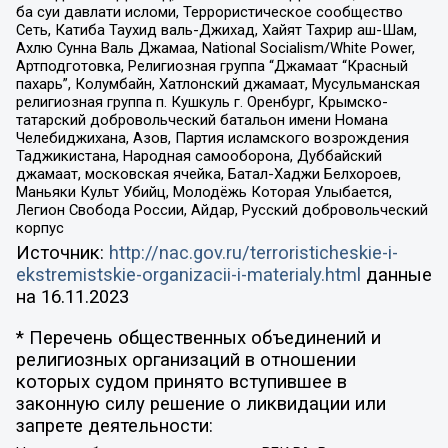
ба суи давлати исломи, Террористическое сообщество
Сеть, Катиба Таухид валь-Джихад, Хайят Тахрир аш-Шам,
Ахлю Сунна Валь Джамаа, National Socialism/White Power,
Артподготовка, Религиозная группа “Джамаат “Красный
пахарь”, Колумбайн, Хатлонский джамаат, Мусульманская
религиозная группа п. Кушкуль г. Оренбург, Крымско-
татарский добровольческий батальон имени Номана
Челебиджихана, Азов, Партия исламского возрождения
Таджикистана, Народная самооборона, Дуббайский
джамаат, московская ячейка, Батал-Хаджи Белхороев,
Маньяки Культ Убийц, Молодёжь Которая Улыбается,
Легион Свобода России, Айдар, Русский добровольческий
корпус
Источник:
http://nac.gov.ru/terroristicheskie-i-
ekstremistskie-organizacii-i-materialy.html
данные
на
16.11.2023
* Перечень общественных объединений и
религиозных организаций в отношении
которых судом принято вступившее в
законную силу решение о ликвидации или
запрете деятельности: