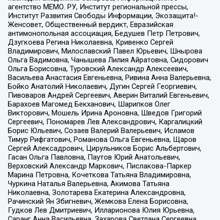
агентство МЕМО. РУ, Институт региональной прессы,
Институт Развития Свободы Информации, Экозащита!-
Женсовет, Общественный вердикт, Евразийская
антимонопольная ассоциация, Бедушев Петр Петрович,
Дзугкоева Регина Николаевна, Кривенко Сергей
Владимирович, Милославский Павел Юрьевич, Шнырова
Ольга Вадимовна, Чанышева Лилия Айратовна, Сидорович
Ольга Борисовна, Туровский Александр Алексеевич,
Васильева Анастасия Евгеньевна, Ривина Анна Валерьевна,
Бойко Анатолий Николаевич, Дугин Сергей Георгиевич,
Пивоваров Андрей Сергеевич, Аверин Виталий Евгеньевич,
Барахоев Магомед Бекханович, Шарипков Олег
Викторович, Мошель Ирина Ароновна, Шведов Григорий
Сергеевич, Пономарев Лев Александрович, Каргалицкий
Борис Юльевич, Созаев Валерий Валерьевич, Исламов
Тимур Рифгатович, Романова Ольга Евгеньевна, Щаров
Сергей Алексадрович, Цирульников Борис Альбертович,
Гасан Ольга Павловна, Паутов Юрий Анатольевич,
Верховский Александр Маркович, Пислакова-Паркер
Марина Петровна, Кочеткова Татьяна Владимировна,
Чуркина Наталья Валерьевна, Акимова Татьяна
Николаевна, Золотарева Екатерина Александровна,
Рачинский Ян Збигневич, Жемкова Елена Борисовна,
Гудков Лев Дмитриевич, Илларионова Юлия Юрьевна,
Саранг Анна Васильевна, Захарова Светлана Сергеевна,