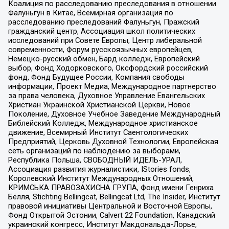
Коалиция по расследованию преследования в отношении
Фалуньгун в Китае, Всемирная организация по
расследованию преследований Фалуньгун, Пражский
гражданский центр, Ассоциация школ политических
исследований при Совете Европы, Центр либеральной
современности, Форум русскоязычных европейцев,
Немецко-русский обмен, Бард колледж, Европейский
выбор, Фонд Ходорковского, Оксфордский российский
фонд, Фонд Будущее России, Компания свободы
информации, Проект Медиа, Международное партнерство
за права человека, Духовное Управление Евангельских
Христиан Украинской Христианской Церкви, Новое
Поколение, Духовное Учебное Заведение Международный
Библейский Колледж, Международное христианское
движение, Всемирный Институт Саентологических
Предприятий, Церковь Духовной Технологии, Европейская
сеть организаций по наблюдению за выборами,
Республика Польша, СВОБОДНЫЙ ИДЕЛЬ-УРАЛ,
Ассоциация развития журналистики, IStories fonds,
Королевский Институт Международных Отношений,
КРИМСЬКА ПРАВОЗАХИСНА ГРУПА, Фонд имени Генриха
Бёлля, Stichting Bellingcat, Bellingcat Ltd, The Insider, Институт
правовой инициативы Центральной и Восточной Европы,
Фонд Открытой Эстонии, Calvert 22 Foundation, Канадский
украинский конгресс, Институт Макдональда-Лорье,