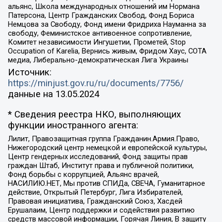
альянс, Школа международных отношений им Нормана
Патерсона, Центр Гражданских Свобод, Фонд Бориса
Немцова за Свободу, Фонд имени Фридриха Науманна за
свободу, Феминистское антивоенное сопротивление,
Комитет независимости Ингушетии, Прометей, Stop
Occupation of Karelia, Вернись живым, Фридом Хаус, СОТА
медиа, Либерально-демократическая Лига Украины
Источник:
https://minjust.gov.ru/ru/documents/7756/
данные на
13.05.2024
* Сведения реестра НКО, выполняющих
функции иностранного агента:
Лилит, Правозащитная группа Гражданин.Армия.Право,
Нижегородский центр немецкой и европейской культуры,
Центр гендерных исследований, Фонд защиты прав
граждан Штаб, Институт права и публичной политики,
Фонд борьбы с коррупцией, Альянс врачей,
НАСИЛИЮ.НЕТ, Мы против СПИДа, СВЕЧА, Гуманитарное
действие, Открытый Петербург, Лига Избирателей,
Правовая инициатива, Гражданский Союз, Хасдей
Ерушалаим, Центр поддержки и содействия развитию
средств массовой информации, Горячая Линия, В защиту