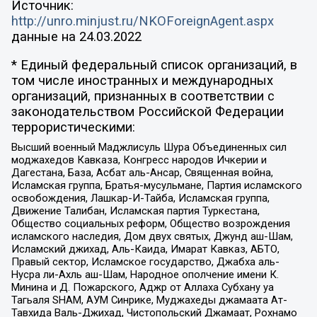
Источник:
http://unro.minjust.ru/NKOForeignAgent.aspx
данные на
24.03.2022
* Единый федеральный список организаций, в
том числе иностранных и международных
организаций, признанных в соответствии с
законодательством Российской Федерации
террористическими:
Высший военный Маджлисуль Шура Объединенных сил
моджахедов Кавказа, Конгресс народов Ичкерии и
Дагестана, База, Асбат аль-Ансар, Священная война,
Исламская группа, Братья-мусульмане, Партия исламского
освобождения, Лашкар-И-Тайба, Исламская группа,
Движение Талибан, Исламская партия Туркестана,
Общество социальных реформ, Общество возрождения
исламского наследия, Дом двух святых, Джунд аш-Шам,
Исламский джихад, Аль-Каида, Имарат Кавказ, АБТО,
Правый сектор, Исламское государство, Джабха аль-
Нусра ли-Ахль аш-Шам, Народное ополчение имени К.
Минина и Д. Пожарского, Аджр от Аллаха Субхану уа
Тагьаля SHAM, АУМ Синрике, Муджахеды джамаата Ат-
Тавхида Валь-Джихад, Чистопольский Джамаат, Рохнамо