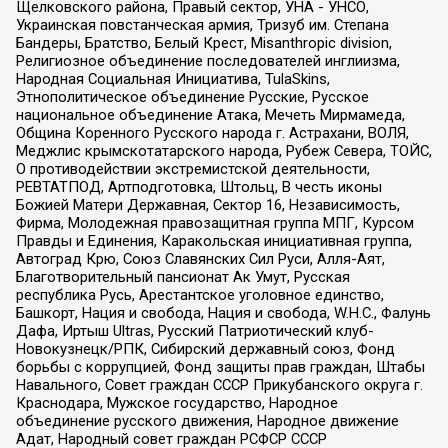
Щелковского района, Правый сектор, УНА - УНСО,
Украинская повстанческая армия, Тризуб им. Степана
Бандеры, Братство, Белый Крест, Misanthropic division,
Религиозное объединение последователей инглиизма,
Народная Социальная Инициатива, TulaSkins,
Этнополитическое объединение Русские, Русское
национальное объединение Атака, Мечеть Мирмамеда,
Община Коренного Русского народа г. Астрахани, ВОЛЯ,
Меджлис крымскотатарского народа, Рубеж Севера, ТОЙС,
О противодействии экстремистской деятельности,
РЕВТАТПОД, Артподготовка, Штольц, В честь иконы
Божией Матери Державная, Сектор 16, Независимость,
Фирма, Молодежная правозащитная группа МПГ, Курсом
Правды и Единения, Каракольская инициативная группа,
Автоград Крю, Союз Славянских Сил Руси, Алля-Аят,
Благотворительный пансионат Ак Умут, Русская
республика Русь, Арестантское уголовное единство,
Башкорт, Нация и свобода, Нация и свобода, W.H.С., Фалунь
Дафа, Иртыш Ultras, Русский Патриотический клуб-
Новокузнецк/РПК, Сибирский державный союз, Фонд
борьбы с коррупцией, Фонд защиты прав граждан, Штабы
Навального, Совет граждан СССР Прикубанского округа г.
Краснодара, Мужское государство, Народное
объединение русского движения, Народное движение
Адат, Народный совет граждан РСФСР СССР