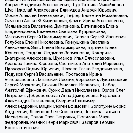
Аверин Владимир Анатольевич, Щур Татьяна Михайловна,
Щур Николай Алексеевич, Блинушов Андрей Юрьевич,
Мосин Алексей Геннадьевич, Гефтер Валентин Михайлович,
Симонов Алексей Кириллович, Флиге Ирина Анатольевна,
Мельникова Валентина Дмитриевна, Вититинова Елена
Владимировна, Баженова Светлана Куприяновна,
Максимов Сергей Владимирович, Беляев Сергей Иванович,
Голубева Елена Николаевна, Ганнушкина Светлана
Алексеевна, Закс Елена Владимировна, Буртина Елена
Юрьевна, Гендель Людмила Залмановна, Кокорина
Екатерина Алексеевна, Шуманов Илья Вячеславович,
Арапова Галина Юрьевна, Свечников Анатолий Мариевич,
Прохоров Вадим Юрьевич, Шахова Елена Владимировна,
Подузов Сергей Васильевич, Протасова Ирина
Вячеславовна, Литинский Леонид Борисович, Лукашевский
Сергей Маркович, Бахмин Вячеслав Иванович, Шабад
Анатолий Ефимович, Сухих Дарья Николаевна, Орлов Олег
Петрович, Добровольская Анна Дмитриевна, Королева
Александра Евгеньевна, Смирнов Владимир
Александрович, Вицин Сергей Ефимович, Золотухин Борис
Андреевич, Левинсон Лев Семенович, Локшина Татьяна
Иосифовна, Орлов Олег Петрович, Полякова Мара
Федоровна, Резник Генри Маркович, Захаров Герман
Константинович