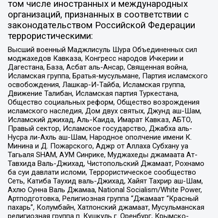
том числе иностранных и международных
организаций, признанных в соответствии с
законодательством Российской Федерации
террористическими:
Высший военный Маджлисуль Шура Объединенных сил
моджахедов Кавказа, Конгресс народов Ичкерии и
Дагестана, База, Асбат аль-Ансар, Священная война,
Исламская группа, Братья-мусульмане, Партия исламского
освобождения, Лашкар-И-Тайба, Исламская группа,
Движение Талибан, Исламская партия Туркестана,
Общество социальных реформ, Общество возрождения
исламского наследия, Дом двух святых, Джунд аш-Шам,
Исламский джихад, Аль-Каида, Имарат Кавказ, АБТО,
Правый сектор, Исламское государство, Джабха аль-
Нусра ли-Ахль аш-Шам, Народное ополчение имени К.
Минина и Д. Пожарского, Аджр от Аллаха Субхану уа
Тагьаля SHAM, АУМ Синрике, Муджахеды джамаата Ат-
Тавхида Валь-Джихад, Чистопольский Джамаат, Рохнамо
ба суи давлати исломи, Террористическое сообщество
Сеть, Катиба Таухид валь-Джихад, Хайят Тахрир аш-Шам,
Ахлю Сунна Валь Джамаа, National Socialism/White Power,
Артподготовка, Религиозная группа “Джамаат “Красный
пахарь”, Колумбайн, Хатлонский джамаат, Мусульманская
религиозная группа п. Кушкуль г. Оренбург, Крымско-