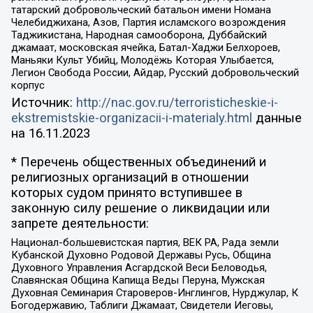
татарский добровольческий батальон имени Номана
Челебиджихана, Азов, Партия исламского возрождения
Таджикистана, Народная самооборона, Дуббайский
джамаат, московская ячейка, Батал-Хаджи Белхороев,
Маньяки Культ Убийц, Молодёжь Которая Улыбается,
Легион Свобода России, Айдар, Русский добровольческий
корпус
Источник:
http://nac.gov.ru/terroristicheskie-i-
ekstremistskie-organizacii-i-materialy.html
данные
на
16.11.2023
* Перечень общественных объединений и
религиозных организаций в отношении
которых судом принято вступившее в
законную силу решение о ликвидации или
запрете деятельности:
Национал-большевистская партия, ВЕК РА, Рада земли
Кубанской Духовно Родовой Державы Русь, Община
Духовного Управления Асгардской Веси Беловодья,
Славянская Община Капища Веды Перуна, Мужская
Духовная Семинария Староверов-Инглингов, Нурджулар, К
Богодержавию, Таблиги Джамаат, Свидетели Иеговы,