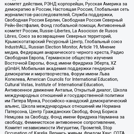
комитет действия, РЭНД корпорейшн, Русская Америка за
демократию в России, Настоящая Россия, Глобальная сеть
журналистов-расследователей, Служба поддержки,
Свободная Россия Берлин, Свободная Россия Северный
Рейн-Вестфалия, Фонд глобальной помощи, Антивоенный
комитет России, Russie-Libertes, La Asocicion de Rusos
Libres, Союз за возвращение Северных территорий,
Крымскотатарский Ресурсный Центр, Глобальный союз
IndustriALL, Russian Election Monitor, Article 19, Мнение
медиа, Федерация анархического черного креста, Радио
Свободная Европа, Германское общество изучения
Восточной Европы, Фонд имени Фридриха Эберта, XZ
gGmbH, Мобильная академия поддержки гендерной
демократии и миротворчества, Форум имени Льва
Копелева, American Councils for International Education,
Cultural Vistas, Institute of International Education,
Антивоенное движение Антальи, Открытый диалог, Школа
международных отношений и государственной политики
им Питера Мунка, Российско-канадский демократический
альянс, Школа международных отношений им Нормана
Патерсона, Центр Гражданских Свобод, Фонд Бориса
Немцова за Свободу, Фонд имени Фридриха Науманна за
свободу, Феминистское антивоенное сопротивление,
Комитет независимости Ингушетии, Прометей, Stop
Occupation of Karelia, Вернись живым, Фридом Хаус, СОТА