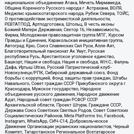
национальное объединение Атака, Мечеть Мирмамеда,
Община Коренного Русского народа г. Астрахани, ВОЛЯ,
Меджлис крымскотатарского народа, Рубеж Севера, ТОЙС,
О противодействии экстремистской деятельности,
РЕВТАТПОД, Артподготовка, Штольц, В честь иконы
Божией Матери Державная, Сектор 16, Независимость,
Фирма, Молодежная правозащитная группа МПГ, Курсом
Правды и Единения, Каракольская инициативная группа,
Автоград Крю, Союз Славянских Сил Руси, Алля-Аят,
Благотворительный пансионат Ак Умут, Русская
республика Русь, Арестантское уголовное единство,
Башкорт, Нация и свобода, Нация и свобода, W.H.С., Фалунь
Дафа, Иртыш Ultras, Русский Патриотический клуб-
Новокузнецк/РПК, Сибирский державный союз, Фонд
борьбы с коррупцией, Фонд защиты прав граждан, Штабы
Навального, Совет граждан СССР Прикубанского округа г.
Краснодара, Мужское государство, Народное
объединение русского движения, Народное движение
Адат, Народный совет граждан РСФСР СССР
Архангельской области, Проект Штурм, Граждане СССР,
Держава Союз Советских Светлых Родов, Совет Советских
Социалистических Районов, Meta Platforms Inc, Facebook,
Instagram, WhatsApp, СИЧ-С14, Добровольческое
Движение Организации украинских националистов, Черный
Комитет, Татарстанское Региональное Всетатарское