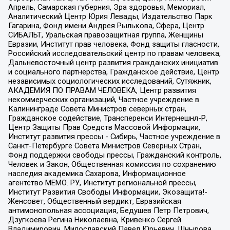
Апрель, Самарская губерния, Эра здоровья, Мемориал,
Аналитический Центр Юрия Левады, Издательство Парк
Гагарина, Фонд имени Андрея Рылькова, Сфера, Центр
СИБАЛЬТ, Уральская правозащитная группа, Женщины
Евразии, Институт прав человека, Фонд защиты гласности,
Российский исследовательский центр по правам человека,
Дальневосточный центр развития гражданских инициатив
и социального партнерства, Гражданское действие, Центр
независимых социологических исследований, Сутяжник,
АКАДЕМИЯ ПО ПРАВАМ ЧЕЛОВЕКА, Центр развития
некоммерческих организаций, Частное учреждение в
Калининграде Совета Министров северных стран,
Гражданское содействие, Трансперенси Интернешнл-Р,
Центр Защиты Прав Средств Массовой Информации,
Институт развития прессы - Сибирь, Частное учреждение в
Санкт-Петербурге Совета Министров Северных Стран,
Фонд поддержки свободы прессы, Гражданский контроль,
Человек и Закон, Общественная комиссия по сохранению
наследия академика Сахарова, Информационное
агентство МЕМО. РУ, Институт региональной прессы,
Институт Развития Свободы Информации, Экозащита!-
Женсовет, Общественный вердикт, Евразийская
антимонопольная ассоциация, Бедушев Петр Петрович,
Дзугкоева Регина Николаевна, Кривенко Сергей
Владимирович, Милославский Павел Юрьевич, Шнырова