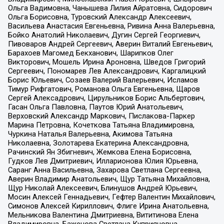
Ольга Вадимовна, Чанышева Лилия Айратовна, Сидорович
Ольга Борисовна, Туровский Александр Алексеевич,
Васильева Анастасия Евгеньевна, Ривина Анна Валерьевна,
Бойко Анатолий Николаевич, Дугин Сергей Георгиевич,
Пивоваров Андрей Сергеевич, Аверин Виталий Евгеньевич,
Барахоев Магомед Бекханович, Шарипков Олег
Викторович, Мошель Ирина Ароновна, Шведов Григорий
Сергеевич, Пономарев Лев Александрович, Каргалицкий
Борис Юльевич, Созаев Валерий Валерьевич, Исламов
Тимур Рифгатович, Романова Ольга Евгеньевна, Щаров
Сергей Алексадрович, Цирульников Борис Альбертович,
Гасан Ольга Павловна, Паутов Юрий Анатольевич,
Верховский Александр Маркович, Пислакова-Паркер
Марина Петровна, Кочеткова Татьяна Владимировна,
Чуркина Наталья Валерьевна, Акимова Татьяна
Николаевна, Золотарева Екатерина Александровна,
Рачинский Ян Збигневич, Жемкова Елена Борисовна,
Гудков Лев Дмитриевич, Илларионова Юлия Юрьевна,
Саранг Анна Васильевна, Захарова Светлана Сергеевна,
Аверин Владимир Анатольевич, Щур Татьяна Михайловна,
Щур Николай Алексеевич, Блинушов Андрей Юрьевич,
Мосин Алексей Геннадьевич, Гефтер Валентин Михайлович,
Симонов Алексей Кириллович, Флиге Ирина Анатольевна,
Мельникова Валентина Дмитриевна, Вититинова Елена