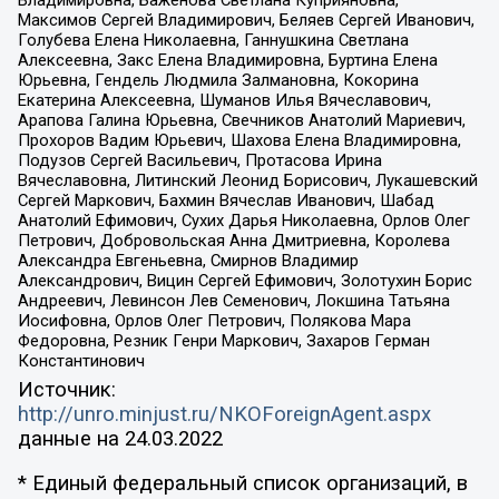
Владимировна, Баженова Светлана Куприяновна,
Максимов Сергей Владимирович, Беляев Сергей Иванович,
Голубева Елена Николаевна, Ганнушкина Светлана
Алексеевна, Закс Елена Владимировна, Буртина Елена
Юрьевна, Гендель Людмила Залмановна, Кокорина
Екатерина Алексеевна, Шуманов Илья Вячеславович,
Арапова Галина Юрьевна, Свечников Анатолий Мариевич,
Прохоров Вадим Юрьевич, Шахова Елена Владимировна,
Подузов Сергей Васильевич, Протасова Ирина
Вячеславовна, Литинский Леонид Борисович, Лукашевский
Сергей Маркович, Бахмин Вячеслав Иванович, Шабад
Анатолий Ефимович, Сухих Дарья Николаевна, Орлов Олег
Петрович, Добровольская Анна Дмитриевна, Королева
Александра Евгеньевна, Смирнов Владимир
Александрович, Вицин Сергей Ефимович, Золотухин Борис
Андреевич, Левинсон Лев Семенович, Локшина Татьяна
Иосифовна, Орлов Олег Петрович, Полякова Мара
Федоровна, Резник Генри Маркович, Захаров Герман
Константинович
Источник:
http://unro.minjust.ru/NKOForeignAgent.aspx
данные на
24.03.2022
* Единый федеральный список организаций, в