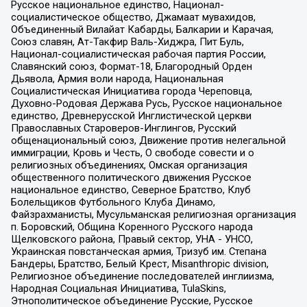
Русское национальное единство, Национал-
социалистическое общество, Джамаат мувахидов,
Объединенный Вилайат Кабарды, Балкарии и Карачая,
Союз славян, Ат-Такфир Валь-Хиджра, Пит Буль,
Национал-социалистическая рабочая партия России,
Славянский союз, Формат-18, Благородный Орден
Дьявола, Армия воли народа, Национальная
Социалистическая Инициатива города Череповца,
Духовно-Родовая Держава Русь, Русское национальное
единство, Древнерусской Инглистической церкви
Православных Староверов-Инглингов, Русский
общенациональный союз, Движение против нелегальной
иммиграции, Кровь и Честь, О свободе совести и о
религиозных объединениях, Омская организация
общественного политического движения Русское
национальное единство, Северное Братство, Клуб
Болельщиков Футбольного Клуба Динамо,
Файзрахманисты, Мусульманская религиозная организация
п. Боровский, Община Коренного Русского народа
Щелковского района, Правый сектор, УНА - УНСО,
Украинская повстанческая армия, Тризуб им. Степана
Бандеры, Братство, Белый Крест, Misanthropic division,
Религиозное объединение последователей инглиизма,
Народная Социальная Инициатива, TulaSkins,
Этнополитическое объединение Русские, Русское