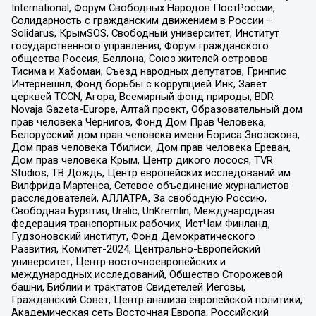
International, Форум Свободных Народов ПостРоссии,
Солидарность с гражданским движением в России –
Solidarus, КрымSOS, Свободный университет, Институт
государственного управления, Форум гражданского
общества Россия, Беллона, Союз жителей островов
Тисима и Хабомаи, Съезд народных депутатов, Гринпис
Интернешнл, Фонд борьбы с коррупцией Инк, Завет
церквей TCCN, Агора, Всемирный фонд природы, BDR
Novaja Gazeta-Europe, Алтай проект, Образовательный дом
прав человека Чернигов, Фонд Дом Прав Человека,
Белорусский дом прав человека имени Бориса Звозскова,
Дом прав человека Тбилиси, Дом прав человека Ереван,
Дом прав человека Крым, Центр дикого лосося, TVR
Studios, ТВ Дождь, Центр европейских исследований им
Вилфрида Мартенса, Сетевое объединение журналистов
расследователей, АЛЛАТРА, За свободную Россию,
Свободная Бурятия, Uralic, UnKremlin, Международная
федерация транспортных рабочих, ИстЧам Финланд,
Гудзоновский институт, Фонд Демократического
Развития, Комитет-2024, Центрально-Европейский
университет, Центр восточноевропейских и
международных исследований, Общество Сторожевой
башни, Библии и трактатов Свидетелей Иеговы,
Гражданский Совет, Центр анализа европейской политики,
Академическая сеть Восточная Европа, Российский