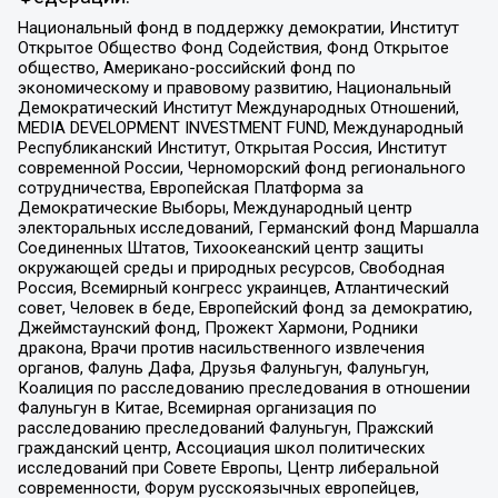
Национальный фонд в поддержку демократии, Институт
Открытое Общество Фонд Содействия, Фонд Открытое
общество, Американо-российский фонд по
экономическому и правовому развитию, Национальный
Демократический Институт Международных Отношений,
MEDIA DEVELOPMENT INVESTMENT FUND, Международный
Республиканский Институт, Открытая Россия, Институт
современной России, Черноморский фонд регионального
сотрудничества, Европейская Платформа за
Демократические Выборы, Международный центр
электоральных исследований, Германский фонд Маршалла
Соединенных Штатов, Тихоокеанский центр защиты
окружающей среды и природных ресурсов, Свободная
Россия, Всемирный конгресс украинцев, Атлантический
совет, Человек в беде, Европейский фонд за демократию,
Джеймстаунский фонд, Прожект Хармони, Родники
дракона, Врачи против насильственного извлечения
органов, Фалунь Дафа, Друзья Фалуньгун, Фалуньгун,
Коалиция по расследованию преследования в отношении
Фалуньгун в Китае, Всемирная организация по
расследованию преследований Фалуньгун, Пражский
гражданский центр, Ассоциация школ политических
исследований при Совете Европы, Центр либеральной
современности, Форум русскоязычных европейцев,