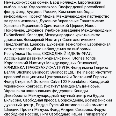
Немецко-русский обмен, Бард колледж, Европейский
выбор, Фонд Ходорковского, Оксфордский российский
фонд, Фонд Будущее России, Компания свободы
информации, Проект Медиа, Международное партнерство
за права человека, Духовное Управление Евангельских
Христиан Украинской Христианской Церкви, Новое
Поколение, Духовное Учебное Заведение Международный
Библейский Колледж, Международное христианское
движение, Всемирный Институт Саентологических
Предприятий, Церковь Духовной Технологии, Европейская
сеть организаций по наблюдению за выборами,
Республика Польша, СВОБОДНЫЙ ИДЕЛЬ-УРАЛ,
Ассоциация развития журналистики, IStories fonds,
Королевский Институт Международных Отношений,
КРИМСЬКА ПРАВОЗАХИСНА ГРУПА, Фонд имени Генриха
Бёлля, Stichting Bellingcat, Bellingcat Ltd, The Insider, Институт
правовой инициативы Центральной и Восточной Европы,
Фонд Открытой Эстонии, Calvert 22 Foundation, Канадский
украинский конгресс, Институт Макдональда-Лорье,
Украинская национальная федерация Канады,
Декабристы, Международный научный центр им Вудро
Вильсона, Свободная пресса, Возрождение, Всеукраинский
духовный центр , Риддл, Русский антивоенный комитет в
Швеции, Проект Медуза, Фонд Андрея Сахарова, Форум
свободной России, Лига Свободных Наций, Transparеncy