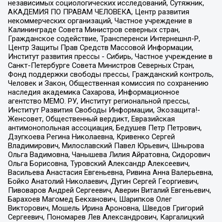
независимых социологических исследований, Сутяжник,
АКАДЕМИЯ ПО ПРАВАМ ЧЕЛОВЕКА, Центр развития
некоммерческих организаций, Частное учреждение в
Калининграде Совета Министров северных стран,
Гражданское содействие, Трансперенси Интернешнл-Р,
Центр Защиты Прав Средств Массовой Информации,
Институт развития прессы - Сибирь, Частное учреждение в
Санкт-Петербурге Совета Министров Северных Стран,
Фонд поддержки свободы прессы, Гражданский контроль,
Человек и Закон, Общественная комиссия по сохранению
наследия академика Сахарова, Информационное
агентство МЕМО. РУ, Институт региональной прессы,
Институт Развития Свободы Информации, Экозащита!-
Женсовет, Общественный вердикт, Евразийская
антимонопольная ассоциация, Бедушев Петр Петрович,
Дзугкоева Регина Николаевна, Кривенко Сергей
Владимирович, Милославский Павел Юрьевич, Шнырова
Ольга Вадимовна, Чанышева Лилия Айратовна, Сидорович
Ольга Борисовна, Туровский Александр Алексеевич,
Васильева Анастасия Евгеньевна, Ривина Анна Валерьевна,
Бойко Анатолий Николаевич, Дугин Сергей Георгиевич,
Пивоваров Андрей Сергеевич, Аверин Виталий Евгеньевич,
Барахоев Магомед Бекханович, Шарипков Олег
Викторович, Мошель Ирина Ароновна, Шведов Григорий
Сергеевич, Пономарев Лев Александрович, Каргалицкий