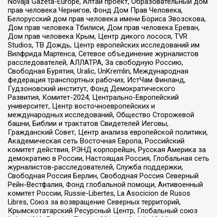
Novaja Gazeta-Europe, Алтай проект, Образовательный дом
прав человека Чернигов, Фонд Дом Прав Человека,
Белорусский дом прав человека имени Бориса Звозскова,
Дом прав человека Тбилиси, Дом прав человека Ереван,
Дом прав человека Крым, Центр дикого лосося, TVR
Studios, ТВ Дождь, Центр европейских исследований им
Вилфрида Мартенса, Сетевое объединение журналистов
расследователей, АЛЛАТРА, За свободную Россию,
Свободная Бурятия, Uralic, UnKremlin, Международная
федерация транспортных рабочих, ИстЧам Финланд,
Гудзоновский институт, Фонд Демократического
Развития, Комитет-2024, Центрально-Европейский
университет, Центр восточноевропейских и
международных исследований, Общество Сторожевой
башни, Библии и трактатов Свидетелей Иеговы,
Гражданский Совет, Центр анализа европейской политики,
Академическая сеть Восточная Европа, Российский
комитет действия, РЭНД корпорейшн, Русская Америка за
демократию в России, Настоящая Россия, Глобальная сеть
журналистов-расследователей, Служба поддержки,
Свободная Россия Берлин, Свободная Россия Северный
Рейн-Вестфалия, Фонд глобальной помощи, Антивоенный
комитет России, Russie-Libertes, La Asocicion de Rusos
Libres, Союз за возвращение Северных территорий,
Крымскотатарский Ресурсный Центр, Глобальный союз