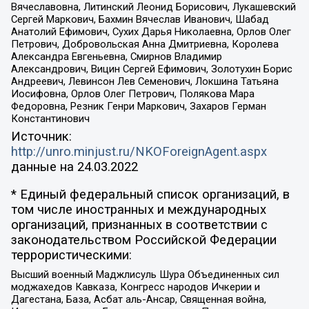
Вячеславовна, Литинский Леонид Борисович, Лукашевский
Сергей Маркович, Бахмин Вячеслав Иванович, Шабад
Анатолий Ефимович, Сухих Дарья Николаевна, Орлов Олег
Петрович, Добровольская Анна Дмитриевна, Королева
Александра Евгеньевна, Смирнов Владимир
Александрович, Вицин Сергей Ефимович, Золотухин Борис
Андреевич, Левинсон Лев Семенович, Локшина Татьяна
Иосифовна, Орлов Олег Петрович, Полякова Мара
Федоровна, Резник Генри Маркович, Захаров Герман
Константинович
Источник:
http://unro.minjust.ru/NKOForeignAgent.aspx
данные на
24.03.2022
* Единый федеральный список организаций, в
том числе иностранных и международных
организаций, признанных в соответствии с
законодательством Российской Федерации
террористическими:
Высший военный Маджлисуль Шура Объединенных сил
моджахедов Кавказа, Конгресс народов Ичкерии и
Дагестана, База, Асбат аль-Ансар, Священная война,