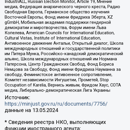
IndustriALL, Russian Election Monitor, Article 19, Мнение
медиа, Федерация анархического черного креста, Радио
Свободная Европа, Германское общество изучения
Восточной Европы, Фонд имени Фридриха Эберта, XZ
gGmbH, Мобильная академия поддержки гендерной
демократии и миротворчества, Форум имени Льва
Копелева, American Councils for International Education,
Cultural Vistas, Institute of International Education,
Антивоенное движение Антальи, Открытый диалог, Школа
международных отношений и государственной политики
им Питера Мунка, Российско-канадский демократический
альянс, Школа международных отношений им Нормана
Патерсона, Центр Гражданских Свобод, Фонд Бориса
Немцова за Свободу, Фонд имени Фридриха Науманна за
свободу, Феминистское антивоенное сопротивление,
Комитет независимости Ингушетии, Прометей, Stop
Occupation of Karelia, Вернись живым, Фридом Хаус, СОТА
медиа, Либерально-демократическая Лига Украины
Источник:
https://minjust.gov.ru/ru/documents/7756/
данные на
13.05.2024
* Сведения реестра НКО, выполняющих
функции иностранного агента: