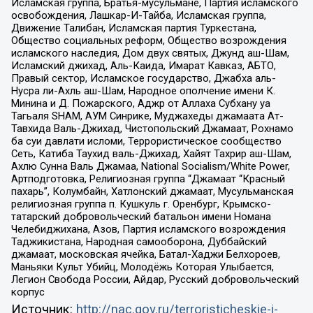
Исламская группа, Братья-мусульмане, Партия исламского
освобождения, Лашкар-И-Тайба, Исламская группа,
Движение Талибан, Исламская партия Туркестана,
Общество социальных реформ, Общество возрождения
исламского наследия, Дом двух святых, Джунд аш-Шам,
Исламский джихад, Аль-Каида, Имарат Кавказ, АБТО,
Правый сектор, Исламское государство, Джабха аль-
Нусра ли-Ахль аш-Шам, Народное ополчение имени К.
Минина и Д. Пожарского, Аджр от Аллаха Субхану уа
Тагьаля SHAM, АУМ Синрике, Муджахеды джамаата Ат-
Тавхида Валь-Джихад, Чистопольский Джамаат, Рохнамо
ба суи давлати исломи, Террористическое сообщество
Сеть, Катиба Таухид валь-Джихад, Хайят Тахрир аш-Шам,
Ахлю Сунна Валь Джамаа, National Socialism/White Power,
Артподготовка, Религиозная группа “Джамаат “Красный
пахарь”, Колумбайн, Хатлонский джамаат, Мусульманская
религиозная группа п. Кушкуль г. Оренбург, Крымско-
татарский добровольческий батальон имени Номана
Челебиджихана, Азов, Партия исламского возрождения
Таджикистана, Народная самооборона, Дуббайский
джамаат, московская ячейка, Батал-Хаджи Белхороев,
Маньяки Культ Убийц, Молодёжь Которая Улыбается,
Легион Свобода России, Айдар, Русский добровольческий
корпус
Источник:
http://nac.gov.ru/terroristicheskie-i-