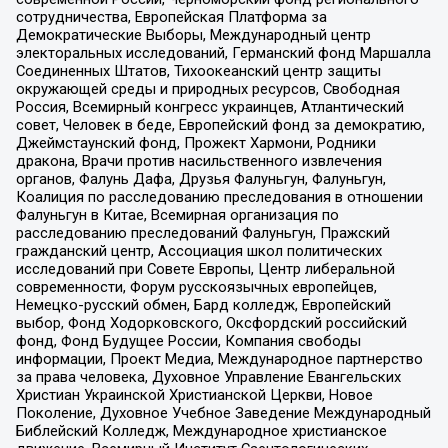
сотрудничества, Европейская Платформа за
Демократические Выборы, Международный центр
электоральных исследований, Германский фонд Маршалла
Соединенных Штатов, Тихоокеанский центр защиты
окружающей среды и природных ресурсов, Свободная
Россия, Всемирный конгресс украинцев, Атлантический
совет, Человек в беде, Европейский фонд за демократию,
Джеймстаунский фонд, Прожект Хармони, Родники
дракона, Врачи против насильственного извлечения
органов, Фалунь Дафа, Друзья Фалуньгун, Фалуньгун,
Коалиция по расследованию преследования в отношении
Фалуньгун в Китае, Всемирная организация по
расследованию преследований Фалуньгун, Пражский
гражданский центр, Ассоциация школ политических
исследований при Совете Европы, Центр либеральной
современности, Форум русскоязычных европейцев,
Немецко-русский обмен, Бард колледж, Европейский
выбор, Фонд Ходорковского, Оксфордский российский
фонд, Фонд Будущее России, Компания свободы
информации, Проект Медиа, Международное партнерство
за права человека, Духовное Управление Евангельских
Христиан Украинской Христианской Церкви, Новое
Поколение, Духовное Учебное Заведение Международный
Библейский Колледж, Международное христианское