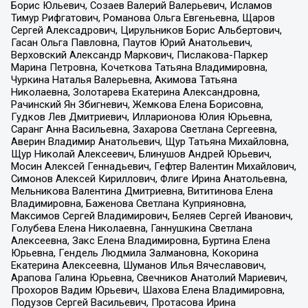
Борис Юльевич, Созаев Валерий Валерьевич, Исламов
Тимур Рифгатович, Романова Ольга Евгеньевна, Щаров
Сергей Алексадрович, Цирульников Борис Альбертович,
Гасан Ольга Павловна, Паутов Юрий Анатольевич,
Верховский Александр Маркович, Пислакова-Паркер
Марина Петровна, Кочеткова Татьяна Владимировна,
Чуркина Наталья Валерьевна, Акимова Татьяна
Николаевна, Золотарева Екатерина Александровна,
Рачинский Ян Збигневич, Жемкова Елена Борисовна,
Гудков Лев Дмитриевич, Илларионова Юлия Юрьевна,
Саранг Анна Васильевна, Захарова Светлана Сергеевна,
Аверин Владимир Анатольевич, Щур Татьяна Михайловна,
Щур Николай Алексеевич, Блинушов Андрей Юрьевич,
Мосин Алексей Геннадьевич, Гефтер Валентин Михайлович,
Симонов Алексей Кириллович, Флиге Ирина Анатольевна,
Мельникова Валентина Дмитриевна, Вититинова Елена
Владимировна, Баженова Светлана Куприяновна,
Максимов Сергей Владимирович, Беляев Сергей Иванович,
Голубева Елена Николаевна, Ганнушкина Светлана
Алексеевна, Закс Елена Владимировна, Буртина Елена
Юрьевна, Гендель Людмила Залмановна, Кокорина
Екатерина Алексеевна, Шуманов Илья Вячеславович,
Арапова Галина Юрьевна, Свечников Анатолий Мариевич,
Прохоров Вадим Юрьевич, Шахова Елена Владимировна,
Подузов Сергей Васильевич, Протасова Ирина