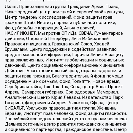
Лилит, Правозащитная группа Гражданин.Армия.Право,
Нижегородский центр немецкой и европейской культуры,
Центр гендерных исследований, Фонд защиты прав
граждан Штаб, Институт права и публичной политики,
Фонд борьбы с коррупцией, Альянс врачей,
НАСИЛИЮ.НЕТ, Мы против СПИДа, СВЕЧА, Гуманитарное
действие, Открытый Петербург, Лига Избирателей,
Правовая инициатива, Гражданский Союз, Хасдей
Ерушалаим, Центр поддержки и содействия развитию
средств массовой информации, Горячая Линия, В защиту
прав заключенных, Институт глобализации и социальных
движений, Центр социально-информационных инициатив
Действие, Благотворительный фонд охраны здоровья и
защиты прав граждан, Благотворительный фонд помощи
осужденным и их семьям, Фонд Тольятти, Новое время,
Серебряная тайга, Так-Так-Так, Сова, центр Анна, Проект
Апрель, Самарская губерния, Эра здоровья, Мемориал,
Аналитический Центр Юрия Левады, Издательство Парк
Гагарина, Фонд имени Андрея Рылькова, Сфера, Центр
СИБАЛЬТ, Уральская правозащитная группа, Женщины
Евразии, Институт прав человека, Фонд защиты гласности,
Российский исследовательский центр по правам человека,
Дальневосточный центр развития гражданских инициатив
и социального партнерства, Гражданское действие, Центр