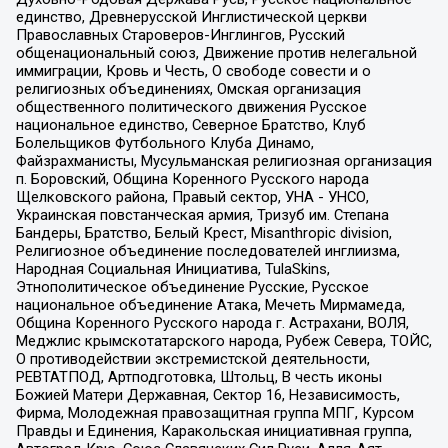
единство, Древнерусской Инглистической церкви
Православных Староверов-Инглингов, Русский
общенациональный союз, Движение против нелегальной
иммиграции, Кровь и Честь, О свободе совести и о
религиозных объединениях, Омская организация
общественного политического движения Русское
национальное единство, Северное Братство, Клуб
Болельщиков Футбольного Клуба Динамо,
Файзрахманисты, Мусульманская религиозная организация
п. Боровский, Община Коренного Русского народа
Щелковского района, Правый сектор, УНА - УНСО,
Украинская повстанческая армия, Тризуб им. Степана
Бандеры, Братство, Белый Крест, Misanthropic division,
Религиозное объединение последователей инглиизма,
Народная Социальная Инициатива, TulaSkins,
Этнополитическое объединение Русские, Русское
национальное объединение Атака, Мечеть Мирмамеда,
Община Коренного Русского народа г. Астрахани, ВОЛЯ,
Меджлис крымскотатарского народа, Рубеж Севера, ТОЙС,
О противодействии экстремистской деятельности,
РЕВТАТПОД, Артподготовка, Штольц, В честь иконы
Божией Матери Державная, Сектор 16, Независимость,
Фирма, Молодежная правозащитная группа МПГ, Курсом
Правды и Единения, Каракольская инициативная группа,