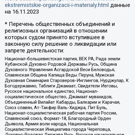
ekstremistskie-organizacii-i-materialy.html
данные
на
16.11.2023
* Перечень общественных объединений и
религиозных организаций в отношении
которых судом принято вступившее в
законную силу решение о ликвидации или
запрете деятельности:
Национал-большевистская партия, ВЕК РА, Рада земли
Кубанской Духовно Родовой Державы Русь, Община
Духовного Управления Асгардской Веси Беловодья,
Славянская Община Капища Веды Перуна, Мужская
Духовная Семинария Староверов-Инглингов, Нурджулар, К
Богодержавию, Таблиги Джамаат, Свидетели Иеговы,
Русское национальное единство, Национал-
социалистическое общество, Джамаат мувахидов,
Объединенный Вилайат Кабарды, Балкарии и Карачая,
Союз славян, Ат-Такфир Валь-Хиджра, Пит Буль,
Национал-социалистическая рабочая партия России,
Славянский союз, Формат-18, Благородный Орден
Дьявола, Армия воли народа, Национальная
Социалистическая Инициатива города Череповца,
Духовно-Родовая Держава Русь, Русское национальное