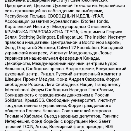
движение, Всемирный Институт Саентологических
Предприятий, Церковь Духовной Технологии, Европейская
сеть организаций по наблюдению за выборами,
Республика Польша, СВОБОДНЫЙ ИДЕЛЬ-УРАЛ,
Ассоциация развития журналистики, IStories fonds,
Королевский Институт Международных Отношений,
КРИМСЬКА ПРАВОЗАХИСНА ГРУПА, Фонд имени Генриха
Бёлля, Stichting Bellingcat, Bellingcat Ltd, The Insider, Институт
правовой инициативы Центральной и Восточной Европы,
Фонд Открытой Эстонии, Calvert 22 Foundation, Канадский
украинский конгресс, Институт Макдональда-Лорье,
Украинская национальная федерация Канады,
Декабристы, Международный научный центр им Вудро
Вильсона, Свободная пресса, Возрождение, Всеукраинский
духовный центр , Риддл, Русский антивоенный комитет в
Швеции, Проект Медуза, Фонд Андрея Сахарова, Форум
свободной России, Лига Свободных Наций, Transparеncy
International, Форум Свободных Народов ПостРоссии,
Солидарность с гражданским движением в России –
Solidarus, КрымSOS, Свободный университет, Институт
государственного управления, Форум гражданского
общества Россия, Беллона, Союз жителей островов
Тисима и Хабомаи, Съезд народных депутатов, Гринпис
Интернешнл, Фонд борьбы с коррупцией Инк, Завет
церквей TCCN, Агора, Всемирный фонд природы, BDR