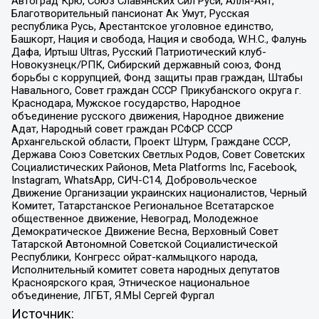
Автоград Крю, Союз Славянских Сил Руси, Алля-Аят,
Благотворительный пансионат Ак Умут, Русская
республика Русь, Арестантское уголовное единство,
Башкорт, Нация и свобода, Нация и свобода, W.H.С., Фалунь
Дафа, Иртыш Ultras, Русский Патриотический клуб-
Новокузнецк/РПК, Сибирский державный союз, Фонд
борьбы с коррупцией, Фонд защиты прав граждан, Штабы
Навального, Совет граждан СССР Прикубанского округа г.
Краснодара, Мужское государство, Народное
объединение русского движения, Народное движение
Адат, Народный совет граждан РСФСР СССР
Архангельской области, Проект Штурм, Граждане СССР,
Держава Союз Советских Светлых Родов, Совет Советских
Социалистических Районов, Meta Platforms Inc, Facebook,
Instagram, WhatsApp, СИЧ-С14, Добровольческое
Движение Организации украинских националистов, Черный
Комитет, Татарстанское Региональное Всетатарское
общественное движение, Невоград, Молодежное
Демократическое Движение Весна, Верховный Совет
Татарской Автономной Советской Социалистической
Республики, Конгресс ойрат-калмыцкого народа,
Исполнительный комитет совета народных депутатов
Красноярского края, Этническое национальное
объединение, ЛГБТ, Я.МЫ Сергей Фургал
Источник: