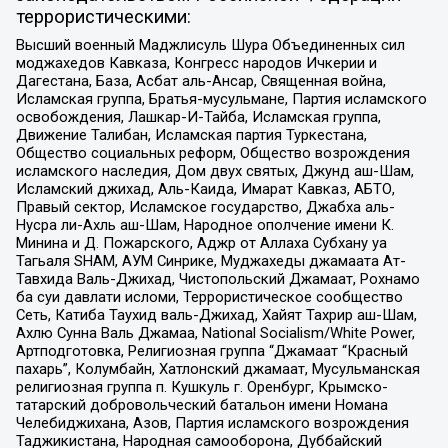
террористическими:
Высший военный Маджлисуль Шура Объединенных сил
моджахедов Кавказа, Конгресс народов Ичкерии и
Дагестана, База, Асбат аль-Ансар, Священная война,
Исламская группа, Братья-мусульмане, Партия исламского
освобождения, Лашкар-И-Тайба, Исламская группа,
Движение Талибан, Исламская партия Туркестана,
Общество социальных реформ, Общество возрождения
исламского наследия, Дом двух святых, Джунд аш-Шам,
Исламский джихад, Аль-Каида, Имарат Кавказ, АБТО,
Правый сектор, Исламское государство, Джабха аль-
Нусра ли-Ахль аш-Шам, Народное ополчение имени К.
Минина и Д. Пожарского, Аджр от Аллаха Субхану уа
Тагьаля SHAM, АУМ Синрике, Муджахеды джамаата Ат-
Тавхида Валь-Джихад, Чистопольский Джамаат, Рохнамо
ба суи давлати исломи, Террористическое сообщество
Сеть, Катиба Таухид валь-Джихад, Хайят Тахрир аш-Шам,
Ахлю Сунна Валь Джамаа, National Socialism/White Power,
Артподготовка, Религиозная группа “Джамаат “Красный
пахарь”, Колумбайн, Хатлонский джамаат, Мусульманская
религиозная группа п. Кушкуль г. Оренбург, Крымско-
татарский добровольческий батальон имени Номана
Челебиджихана, Азов, Партия исламского возрождения
Таджикистана, Народная самооборона, Дуббайский