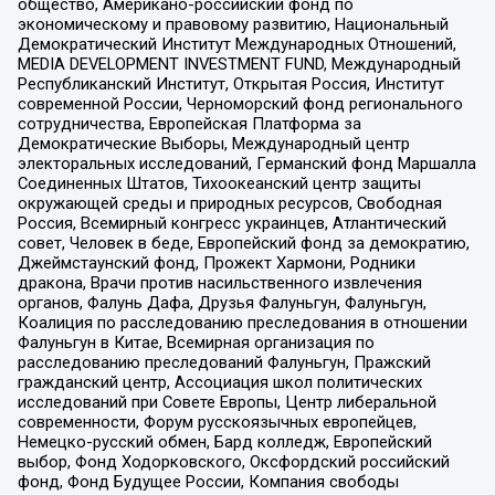
общество, Американо-российский фонд по
экономическому и правовому развитию, Национальный
Демократический Институт Международных Отношений,
MEDIA DEVELOPMENT INVESTMENT FUND, Международный
Республиканский Институт, Открытая Россия, Институт
современной России, Черноморский фонд регионального
сотрудничества, Европейская Платформа за
Демократические Выборы, Международный центр
электоральных исследований, Германский фонд Маршалла
Соединенных Штатов, Тихоокеанский центр защиты
окружающей среды и природных ресурсов, Свободная
Россия, Всемирный конгресс украинцев, Атлантический
совет, Человек в беде, Европейский фонд за демократию,
Джеймстаунский фонд, Прожект Хармони, Родники
дракона, Врачи против насильственного извлечения
органов, Фалунь Дафа, Друзья Фалуньгун, Фалуньгун,
Коалиция по расследованию преследования в отношении
Фалуньгун в Китае, Всемирная организация по
расследованию преследований Фалуньгун, Пражский
гражданский центр, Ассоциация школ политических
исследований при Совете Европы, Центр либеральной
современности, Форум русскоязычных европейцев,
Немецко-русский обмен, Бард колледж, Европейский
выбор, Фонд Ходорковского, Оксфордский российский
фонд, Фонд Будущее России, Компания свободы