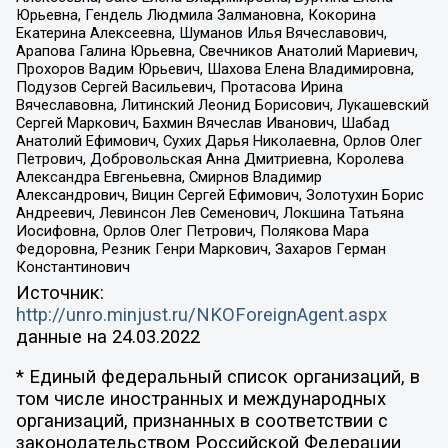
Юрьевна, Гендель Людмила Залмановна, Кокорина
Екатерина Алексеевна, Шуманов Илья Вячеславович,
Арапова Галина Юрьевна, Свечников Анатолий Мариевич,
Прохоров Вадим Юрьевич, Шахова Елена Владимировна,
Подузов Сергей Васильевич, Протасова Ирина
Вячеславовна, Литинский Леонид Борисович, Лукашевский
Сергей Маркович, Бахмин Вячеслав Иванович, Шабад
Анатолий Ефимович, Сухих Дарья Николаевна, Орлов Олег
Петрович, Добровольская Анна Дмитриевна, Королева
Александра Евгеньевна, Смирнов Владимир
Александрович, Вицин Сергей Ефимович, Золотухин Борис
Андреевич, Левинсон Лев Семенович, Локшина Татьяна
Иосифовна, Орлов Олег Петрович, Полякова Мара
Федоровна, Резник Генри Маркович, Захаров Герман
Константинович
Источник:
http://unro.minjust.ru/NKOForeignAgent.aspx
данные на
24.03.2022
* Единый федеральный список организаций, в
том числе иностранных и международных
организаций, признанных в соответствии с
законодательством Российской Федерации