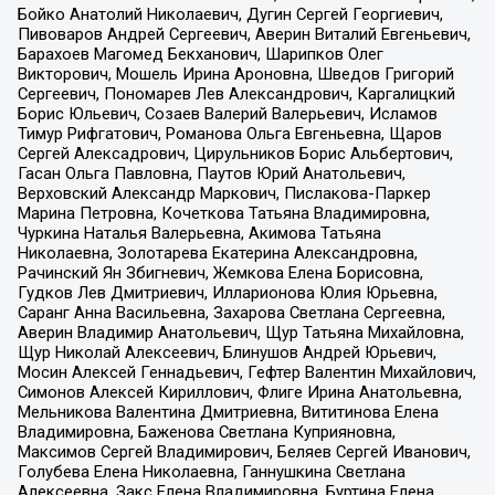
Бойко Анатолий Николаевич, Дугин Сергей Георгиевич,
Пивоваров Андрей Сергеевич, Аверин Виталий Евгеньевич,
Барахоев Магомед Бекханович, Шарипков Олег
Викторович, Мошель Ирина Ароновна, Шведов Григорий
Сергеевич, Пономарев Лев Александрович, Каргалицкий
Борис Юльевич, Созаев Валерий Валерьевич, Исламов
Тимур Рифгатович, Романова Ольга Евгеньевна, Щаров
Сергей Алексадрович, Цирульников Борис Альбертович,
Гасан Ольга Павловна, Паутов Юрий Анатольевич,
Верховский Александр Маркович, Пислакова-Паркер
Марина Петровна, Кочеткова Татьяна Владимировна,
Чуркина Наталья Валерьевна, Акимова Татьяна
Николаевна, Золотарева Екатерина Александровна,
Рачинский Ян Збигневич, Жемкова Елена Борисовна,
Гудков Лев Дмитриевич, Илларионова Юлия Юрьевна,
Саранг Анна Васильевна, Захарова Светлана Сергеевна,
Аверин Владимир Анатольевич, Щур Татьяна Михайловна,
Щур Николай Алексеевич, Блинушов Андрей Юрьевич,
Мосин Алексей Геннадьевич, Гефтер Валентин Михайлович,
Симонов Алексей Кириллович, Флиге Ирина Анатольевна,
Мельникова Валентина Дмитриевна, Вититинова Елена
Владимировна, Баженова Светлана Куприяновна,
Максимов Сергей Владимирович, Беляев Сергей Иванович,
Голубева Елена Николаевна, Ганнушкина Светлана
Алексеевна, Закс Елена Владимировна, Буртина Елена