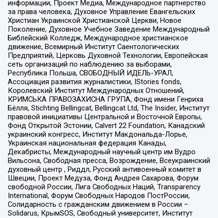
информации, Проект Медиа, Международное партнерство
за права человека, Духовное Управление Евангельских
Христиан Украинской Христианской Церкви, Новое
Поколение, Духовное Учебное Заведение Международный
Библейский Колледж, Международное христианское
движение, Всемирный Институт Саентологических
Предприятий, Церковь Духовной Технологии, Европейская
сеть организаций по наблюдению за выборами,
Республика Польша, СВОБОДНЫЙ ИДЕЛЬ-УРАЛ,
Ассоциация развития журналистики, IStories fonds,
Королевский Институт Международных Отношений,
КРИМСЬКА ПРАВОЗАХИСНА ГРУПА, Фонд имени Генриха
Бёлля, Stichting Bellingcat, Bellingcat Ltd, The Insider, Институт
правовой инициативы Центральной и Восточной Европы,
Фонд Открытой Эстонии, Calvert 22 Foundation, Канадский
украинский конгресс, Институт Макдональда-Лорье,
Украинская национальная федерация Канады,
Декабристы, Международный научный центр им Вудро
Вильсона, Свободная пресса, Возрождение, Всеукраинский
духовный центр , Риддл, Русский антивоенный комитет в
Швеции, Проект Медуза, Фонд Андрея Сахарова, Форум
свободной России, Лига Свободных Наций, Transparеncy
International, Форум Свободных Народов ПостРоссии,
Солидарность с гражданским движением в России –
Solidarus, КрымSOS, Свободный университет, Институт