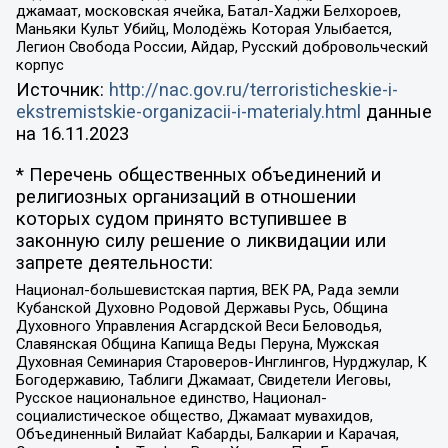
джамаат, московская ячейка, Батал-Хаджи Белхороев,
Маньяки Культ Убийц, Молодёжь Которая Улыбается,
Легион Свобода России, Айдар, Русский добровольческий
корпус
Источник:
http://nac.gov.ru/terroristicheskie-i-
ekstremistskie-organizacii-i-materialy.html
данные
на
16.11.2023
* Перечень общественных объединений и
религиозных организаций в отношении
которых судом принято вступившее в
законную силу решение о ликвидации или
запрете деятельности:
Национал-большевистская партия, ВЕК РА, Рада земли
Кубанской Духовно Родовой Державы Русь, Община
Духовного Управления Асгардской Веси Беловодья,
Славянская Община Капища Веды Перуна, Мужская
Духовная Семинария Староверов-Инглингов, Нурджулар, К
Богодержавию, Таблиги Джамаат, Свидетели Иеговы,
Русское национальное единство, Национал-
социалистическое общество, Джамаат мувахидов,
Объединенный Вилайат Кабарды, Балкарии и Карачая,