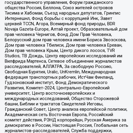
государственного управления, Форум гражданского
общества Россия, Беллона, Союз жителей островов
Тисима и Хабомаи, Съезд народных депутатов, Гринпис
Интернешнл, Фонд борьбы с коррупцией Инк, Завет
церквей TCCN, Агора, Всемирный фонд природы, BDR
Novaja Gazeta-Europe, Алтай проект, Образовательный дом
прав человека Чернигов, Фонд Дом Прав Человека,
Белорусский дом прав человека имени Бориса Звозскова,
Дом прав человека Тбилиси, Дом прав человека Ереван,
Дом прав человека Крым, Центр дикого лосося, TVR
Studios, ТВ Дождь, Центр европейских исследований им
Вилфрида Мартенса, Сетевое объединение журналистов
расследователей, АЛЛАТРА, За свободную Россию,
Свободная Бурятия, Uralic, UnKremlin, Международная
федерация транспортных рабочих, ИстЧам Финланд,
Гудзоновский институт, Фонд Демократического
Развития, Комитет-2024, Центрально-Европейский
университет, Центр восточноевропейских и
международных исследований, Общество Сторожевой
башни, Библии и трактатов Свидетелей Иеговы,
Гражданский Совет, Центр анализа европейской политики,
Академическая сеть Восточная Европа, Российский
комитет действия, РЭНД корпорейшн, Русская Америка за
демократию в России, Настоящая Россия, Глобальная сеть
журналистов-расследователей, Служба поддержки,