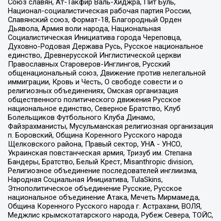
Союз славян, Ат-Такфир Валь-Хиджра, Пит Буль,
Национал-социалистическая рабочая партия России,
Славянский союз, Формат-18, Благородный Орден
Дьявола, Армия воли народа, Национальная
Социалистическая Инициатива города Череповца,
Духовно-Родовая Держава Русь, Русское национальное
единство, Древнерусской Инглистической церкви
Православных Староверов-Инглингов, Русский
общенациональный союз, Движение против нелегальной
иммиграции, Кровь и Честь, О свободе совести и о
религиозных объединениях, Омская организация
общественного политического движения Русское
национальное единство, Северное Братство, Клуб
Болельщиков Футбольного Клуба Динамо,
Файзрахманисты, Мусульманская религиозная организация
п. Боровский, Община Коренного Русского народа
Щелковского района, Правый сектор, УНА - УНСО,
Украинская повстанческая армия, Тризуб им. Степана
Бандеры, Братство, Белый Крест, Misanthropic division,
Религиозное объединение последователей инглиизма,
Народная Социальная Инициатива, TulaSkins,
Этнополитическое объединение Русские, Русское
национальное объединение Атака, Мечеть Мирмамеда,
Община Коренного Русского народа г. Астрахани, ВОЛЯ,
Меджлис крымскотатарского народа, Рубеж Севера, ТОЙС,