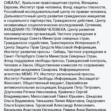
СИБАЛЬТ, Уральская правозащитная группа, Женщины
Евразии, Институт прав человека, Фонд защиты гласности,
Российский исследовательский центр по правам человека,
Дальневосточный центр развития гражданских инициатив
и социального партнерства, Гражданское действие, Центр
независимых социологических исследований, Сутяжник,
АКАДЕМИЯ ПО ПРАВАМ ЧЕЛОВЕКА, Центр развития
некоммерческих организаций, Частное учреждение в
Калининграде Совета Министров северных стран,
Гражданское содействие, Трансперенси Интернешнл-Р,
Центр Защиты Прав Средств Массовой Информации,
Институт развития прессы - Сибирь, Частное учреждение в
Санкт-Петербурге Совета Министров Северных Стран,
Фонд поддержки свободы прессы, Гражданский контроль,
Человек и Закон, Общественная комиссия по сохранению
наследия академика Сахарова, Информационное
агентство МЕМО. РУ, Институт региональной прессы,
Институт Развития Свободы Информации, Экозащита!-
Женсовет, Общественный вердикт, Евразийская
антимонопольная ассоциация, Бедушев Петр Петрович,
Дзугкоева Регина Николаевна, Кривенко Сергей
Владимирович, Милославский Павел Юрьевич, Шнырова
Ольга Вадимовна, Чанышева Лилия Айратовна, Сидорович
Ольга Борисовна, Туровский Александр Алексеевич,
Васильева Анастасия Евгеньевна, Ривина Анна Валерьевна,