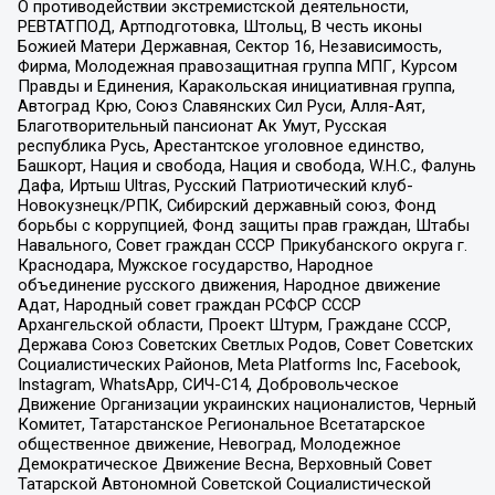
О противодействии экстремистской деятельности,
РЕВТАТПОД, Артподготовка, Штольц, В честь иконы
Божией Матери Державная, Сектор 16, Независимость,
Фирма, Молодежная правозащитная группа МПГ, Курсом
Правды и Единения, Каракольская инициативная группа,
Автоград Крю, Союз Славянских Сил Руси, Алля-Аят,
Благотворительный пансионат Ак Умут, Русская
республика Русь, Арестантское уголовное единство,
Башкорт, Нация и свобода, Нация и свобода, W.H.С., Фалунь
Дафа, Иртыш Ultras, Русский Патриотический клуб-
Новокузнецк/РПК, Сибирский державный союз, Фонд
борьбы с коррупцией, Фонд защиты прав граждан, Штабы
Навального, Совет граждан СССР Прикубанского округа г.
Краснодара, Мужское государство, Народное
объединение русского движения, Народное движение
Адат, Народный совет граждан РСФСР СССР
Архангельской области, Проект Штурм, Граждане СССР,
Держава Союз Советских Светлых Родов, Совет Советских
Социалистических Районов, Meta Platforms Inc, Facebook,
Instagram, WhatsApp, СИЧ-С14, Добровольческое
Движение Организации украинских националистов, Черный
Комитет, Татарстанское Региональное Всетатарское
общественное движение, Невоград, Молодежное
Демократическое Движение Весна, Верховный Совет
Татарской Автономной Советской Социалистической