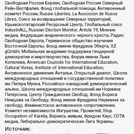
Свободная Россия Берлин, Свободная Россия Северный
Рейн-Вестфалия, Фонд глобальной помощи, Антивоенный
комитет России, Russie-Libertes, La Asocicion de Rusos
Libres, Союз за возвращение Северных территорий,
Крымскотатарский Ресурсный Центр, Глобальный союз
IndustriALL, Russian Election Monitor, Article 19, Мнение
медиа, Федерация анархического черного креста, Радио
Свободная Европа, Германское общество изучения
Восточной Европы, Фонд имени Фридриха Эберта, XZ
gGmbH, Мобильная академия поддержки гендерной
демократии и миротворчества, Форум имени Льва
Копелева, American Councils for International Education,
Cultural Vistas, Institute of International Education,
Антивоенное движение Антальи, Открытый диалог, Школа
международных отношений и государственной политики
им Питера Мунка, Российско-канадский демократический
альянс, Школа международных отношений им Нормана
Патерсона, Центр Гражданских Свобод, Фонд Бориса
Немцова за Свободу, Фонд имени Фридриха Науманна за
свободу, Феминистское антивоенное сопротивление,
Комитет независимости Ингушетии, Прометей, Stop
Occupation of Karelia, Вернись живым, Фридом Хаус, СОТА
медиа, Либерально-демократическая Лига Украины
Источник: