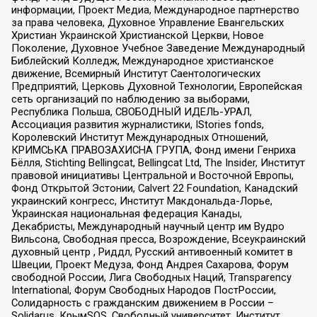
информации, Проект Медиа, Международное партнерство
за права человека, Духовное Управление Евангельских
Христиан Украинской Христианской Церкви, Новое
Поколение, Духовное Учебное Заведение Международный
Библейский Колледж, Международное христианское
движение, Всемирный Институт Саентологических
Предприятий, Церковь Духовной Технологии, Европейская
сеть организаций по наблюдению за выборами,
Республика Польша, СВОБОДНЫЙ ИДЕЛЬ-УРАЛ,
Ассоциация развития журналистики, IStories fonds,
Королевский Институт Международных Отношений,
КРИМСЬКА ПРАВОЗАХИСНА ГРУПА, Фонд имени Генриха
Бёлля, Stichting Bellingcat, Bellingcat Ltd, The Insider, Институт
правовой инициативы Центральной и Восточной Европы,
Фонд Открытой Эстонии, Calvert 22 Foundation, Канадский
украинский конгресс, Институт Макдональда-Лорье,
Украинская национальная федерация Канады,
Декабристы, Международный научный центр им Вудро
Вильсона, Свободная пресса, Возрождение, Всеукраинский
духовный центр , Риддл, Русский антивоенный комитет в
Швеции, Проект Медуза, Фонд Андрея Сахарова, Форум
свободной России, Лига Свободных Наций, Transparеncy
International, Форум Свободных Народов ПостРоссии,
Солидарность с гражданским движением в России –
Solidarus, КрымSOS, Свободный университет, Институт