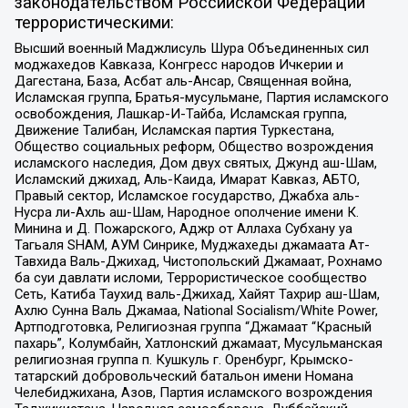
законодательством Российской Федерации
террористическими:
Высший военный Маджлисуль Шура Объединенных сил
моджахедов Кавказа, Конгресс народов Ичкерии и
Дагестана, База, Асбат аль-Ансар, Священная война,
Исламская группа, Братья-мусульмане, Партия исламского
освобождения, Лашкар-И-Тайба, Исламская группа,
Движение Талибан, Исламская партия Туркестана,
Общество социальных реформ, Общество возрождения
исламского наследия, Дом двух святых, Джунд аш-Шам,
Исламский джихад, Аль-Каида, Имарат Кавказ, АБТО,
Правый сектор, Исламское государство, Джабха аль-
Нусра ли-Ахль аш-Шам, Народное ополчение имени К.
Минина и Д. Пожарского, Аджр от Аллаха Субхану уа
Тагьаля SHAM, АУМ Синрике, Муджахеды джамаата Ат-
Тавхида Валь-Джихад, Чистопольский Джамаат, Рохнамо
ба суи давлати исломи, Террористическое сообщество
Сеть, Катиба Таухид валь-Джихад, Хайят Тахрир аш-Шам,
Ахлю Сунна Валь Джамаа, National Socialism/White Power,
Артподготовка, Религиозная группа “Джамаат “Красный
пахарь”, Колумбайн, Хатлонский джамаат, Мусульманская
религиозная группа п. Кушкуль г. Оренбург, Крымско-
татарский добровольческий батальон имени Номана
Челебиджихана, Азов, Партия исламского возрождения