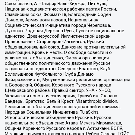
Союз славян, Ат-Такфир Валь-Хиджра, Пит Буль,
Национал-социалистическая рабочая партия России,
Славянский союз, Формат-18, Благородный Орден
Дьявола, Армия воли народа, Национальная
Социалистическая Инициатива города Череповца,
Духовно-Родовая Держава Русь, Русское национальное
единство, Древнерусской Инглистической церкви
Православных Староверов-Инглингов, Русский
общенациональный союз, Движение против нелегальной
иммиграции, Кровь и Честь, О свободе совести и о
религиозных объединениях, Омская организация
общественного политического движения Русское
национальное единство, Северное Братство, Клуб
Болельщиков Футбольного Клуба Динамо,
Файзрахманисты, Мусульманская религиозная организация
п. Боровский, Община Коренного Русского народа
Щелковского района, Правый сектор, УНА - УНСО,
Украинская повстанческая армия, Тризуб им. Степана
Бандеры, Братство, Белый Крест, Misanthropic division,
Религиозное объединение последователей инглиизма,
Народная Социальная Инициатива, TulaSkins,
Этнополитическое объединение Русские, Русское
национальное объединение Атака, Мечеть Мирмамеда,
Община Коренного Русского народа г. Астрахани, ВОЛЯ,
Меджлис крымскотатарского народа, Рубеж Севера, ТОЙС,