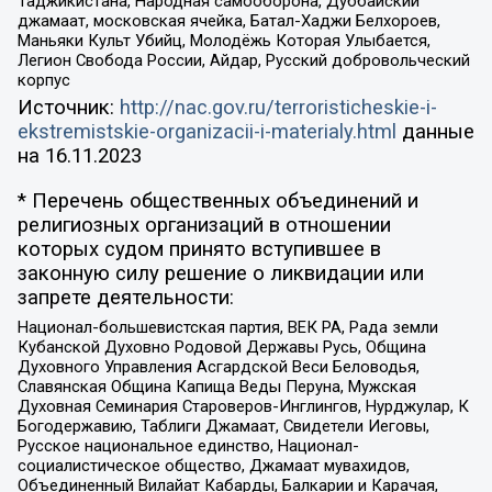
Таджикистана, Народная самооборона, Дуббайский
джамаат, московская ячейка, Батал-Хаджи Белхороев,
Маньяки Культ Убийц, Молодёжь Которая Улыбается,
Легион Свобода России, Айдар, Русский добровольческий
корпус
Источник:
http://nac.gov.ru/terroristicheskie-i-
ekstremistskie-organizacii-i-materialy.html
данные
на
16.11.2023
* Перечень общественных объединений и
религиозных организаций в отношении
которых судом принято вступившее в
законную силу решение о ликвидации или
запрете деятельности:
Национал-большевистская партия, ВЕК РА, Рада земли
Кубанской Духовно Родовой Державы Русь, Община
Духовного Управления Асгардской Веси Беловодья,
Славянская Община Капища Веды Перуна, Мужская
Духовная Семинария Староверов-Инглингов, Нурджулар, К
Богодержавию, Таблиги Джамаат, Свидетели Иеговы,
Русское национальное единство, Национал-
социалистическое общество, Джамаат мувахидов,
Объединенный Вилайат Кабарды, Балкарии и Карачая,