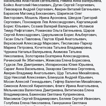
Васильева Анастасия Евгеньевна, Ривина Анна Валерьевна,
Бойко Анатолий Николаевич, Дугин Сергей Георгиевич,
Пивоваров Андрей Сергеевич, Аверин Виталий Евгеньевич,
Барахоев Магомед Бекханович, Шарипков Олег
Викторович, Мошель Ирина Ароновна, Шведов Григорий
Сергеевич, Пономарев Лев Александрович, Каргалицкий
Борис Юльевич, Созаев Валерий Валерьевич, Исламов
Тимур Рифгатович, Романова Ольга Евгеньевна, Щаров
Сергей Алексадрович, Цирульников Борис Альбертович,
Гасан Ольга Павловна, Паутов Юрий Анатольевич,
Верховский Александр Маркович, Пислакова-Паркер
Марина Петровна, Кочеткова Татьяна Владимировна,
Чуркина Наталья Валерьевна, Акимова Татьяна
Николаевна, Золотарева Екатерина Александровна,
Рачинский Ян Збигневич, Жемкова Елена Борисовна,
Гудков Лев Дмитриевич, Илларионова Юлия Юрьевна,
Саранг Анна Васильевна, Захарова Светлана Сергеевна,
Аверин Владимир Анатольевич, Щур Татьяна Михайловна,
Щур Николай Алексеевич, Блинушов Андрей Юрьевич,
Мосин Алексей Геннадьевич, Гефтер Валентин Михайлович,
Симонов Алексей Кириллович, Флиге Ирина Анатольевна,
Мельникова Валентина Дмитриевна, Вититинова Елена
Владимировна, Баженова Светлана Куприяновна,
Максимов Сергей Владимирович, Беляев Сергей Иванович,
Голубева Елена Николаевна, Ганнушкина Светлана