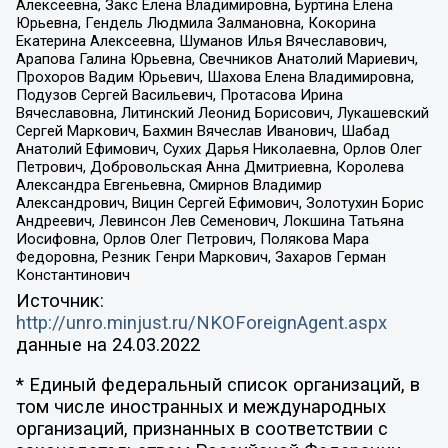
Алексеевна, Закс Елена Владимировна, Буртина Елена
Юрьевна, Гендель Людмила Залмановна, Кокорина
Екатерина Алексеевна, Шуманов Илья Вячеславович,
Арапова Галина Юрьевна, Свечников Анатолий Мариевич,
Прохоров Вадим Юрьевич, Шахова Елена Владимировна,
Подузов Сергей Васильевич, Протасова Ирина
Вячеславовна, Литинский Леонид Борисович, Лукашевский
Сергей Маркович, Бахмин Вячеслав Иванович, Шабад
Анатолий Ефимович, Сухих Дарья Николаевна, Орлов Олег
Петрович, Добровольская Анна Дмитриевна, Королева
Александра Евгеньевна, Смирнов Владимир
Александрович, Вицин Сергей Ефимович, Золотухин Борис
Андреевич, Левинсон Лев Семенович, Локшина Татьяна
Иосифовна, Орлов Олег Петрович, Полякова Мара
Федоровна, Резник Генри Маркович, Захаров Герман
Константинович
Источник:
http://unro.minjust.ru/NKOForeignAgent.aspx
данные на
24.03.2022
* Единый федеральный список организаций, в
том числе иностранных и международных
организаций, признанных в соответствии с