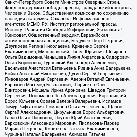
Санкт-Петербурге Совета Министров Северных Стран,
Фонд поддержки свободы прессы, Гражданский контроль,
Человек и Закон, Общественная комиссия по сохранению
наследия академика Сахарова, Информационное
агентство МЕМО. РУ, Институт региональной прессы,
Институт Развития Свободы Информации, Экозащита!-
Женсовет, Общественный вердикт, Евразийская
антимонопольная ассоциация, Бедушев Петр Петрович,
Дзугкоева Регина Николаевна, Кривенко Сергей
Владимирович, Милославский Павел Юрьевич, Шнырова
Ольга Вадимовна, Чанышева Лилия Айратовна, Сидорович
Ольга Борисовна, Туровский Александр Алексеевич,
Васильева Анастасия Евгеньевна, Ривина Анна Валерьевна,
Бойко Анатолий Николаевич, Дугин Сергей Георгиевич,
Пивоваров Андрей Сергеевич, Аверин Виталий Евгеньевич,
Барахоев Магомед Бекханович, Шарипков Олег
Викторович, Мошель Ирина Ароновна, Шведов Григорий
Сергеевич, Пономарев Лев Александрович, Каргалицкий
Борис Юльевич, Созаев Валерий Валерьевич, Исламов
Тимур Рифгатович, Романова Ольга Евгеньевна, Щаров
Сергей Алексадрович, Цирульников Борис Альбертович,
Гасан Ольга Павловна, Паутов Юрий Анатольевич,
Верховский Александр Маркович, Пислакова-Паркер
Марина Петровна, Кочеткова Татьяна Владимировна,
Чуркина Наталья Валерьевна, Акимова Татьяна