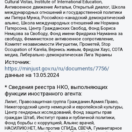
Cultural Vistas, Institute of International Education,
Антивоенное движение Антальи, Открытый диалог, Школа
международных отношений и государственной политики
им Питера Мунка, Российско-канадский демократический
альянс, Школа международных отношений им Нормана
Патерсона, Центр Гражданских Свобод, Фонд Бориса
Немцова за Свободу, Фонд имени Фридриха Науманна за
свободу, Феминистское антивоенное сопротивление,
Комитет независимости Ингушетии, Прометей, Stop
Occupation of Karelia, Вернись живым, Фридом Хаус, СОТА
медиа, Либерально-демократическая Лига Украины
Источник:
https://minjust.gov.ru/ru/documents/7756/
данные на
13.05.2024
* Сведения реестра НКО, выполняющих
функции иностранного агента:
Лилит, Правозащитная группа Гражданин.Армия.Право,
Нижегородский центр немецкой и европейской культуры,
Центр гендерных исследований, Фонд защиты прав
граждан Штаб, Институт права и публичной политики,
Фонд борьбы с коррупцией, Альянс врачей,
НАСИЛИЮ.НЕТ, Мы против СПИДа, СВЕЧА, Гуманитарное