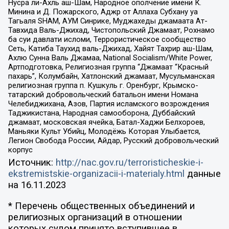
Нусра ли-Ахль аш-Шам, Народное ополчение имени К.
Минина и Д. Пожарского, Аджр от Аллаха Субхану уа
Тагьаля SHAM, АУМ Синрике, Муджахеды джамаата Ат-
Тавхида Валь-Джихад, Чистопольский Джамаат, Рохнамо
ба суи давлати исломи, Террористическое сообщество
Сеть, Катиба Таухид валь-Джихад, Хайят Тахрир аш-Шам,
Ахлю Сунна Валь Джамаа, National Socialism/White Power,
Артподготовка, Религиозная группа “Джамаат “Красный
пахарь”, Колумбайн, Хатлонский джамаат, Мусульманская
религиозная группа п. Кушкуль г. Оренбург, Крымско-
татарский добровольческий батальон имени Номана
Челебиджихана, Азов, Партия исламского возрождения
Таджикистана, Народная самооборона, Дуббайский
джамаат, московская ячейка, Батал-Хаджи Белхороев,
Маньяки Культ Убийц, Молодёжь Которая Улыбается,
Легион Свобода России, Айдар, Русский добровольческий
корпус
Источник:
http://nac.gov.ru/terroristicheskie-i-
ekstremistskie-organizacii-i-materialy.html
данные
на
16.11.2023
* Перечень общественных объединений и
религиозных организаций в отношении
которых судом принято вступившее в