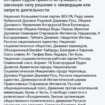
законную силу решение о ликвидации или
запрете деятельности:
Национал-большевистская партия, ВЕК РА, Рада земли
Кубанской Духовно Родовой Державы Русь, Община
Духовного Управления Асгардской Веси Беловодья,
Славянская Община Капища Веды Перуна, Мужская
Духовная Семинария Староверов-Инглингов, Нурджулар, К
Богодержавию, Таблиги Джамаат, Свидетели Иеговы,
Русское национальное единство, Национал-
социалистическое общество, Джамаат мувахидов,
Объединенный Вилайат Кабарды, Балкарии и Карачая,
Союз славян, Ат-Такфир Валь-Хиджра, Пит Буль,
Национал-социалистическая рабочая партия России,
Славянский союз, Формат-18, Благородный Орден
Дьявола, Армия воли народа, Национальная
Социалистическая Инициатива города Череповца,
Духовно-Родовая Держава Русь, Русское национальное
единство, Древнерусской Инглистической церкви
Православных Староверов-Инглингов, Русский
общенациональный союз, Движение против нелегальной
иммиграции, Кровь и Честь, О свободе совести и о
религиозных объединениях, Омская организация
общественного политического движения Русское