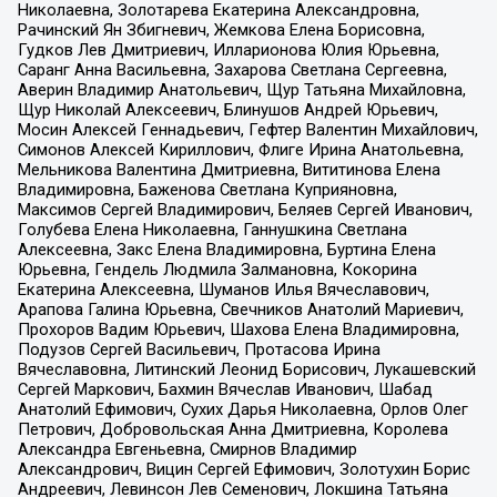
Николаевна, Золотарева Екатерина Александровна,
Рачинский Ян Збигневич, Жемкова Елена Борисовна,
Гудков Лев Дмитриевич, Илларионова Юлия Юрьевна,
Саранг Анна Васильевна, Захарова Светлана Сергеевна,
Аверин Владимир Анатольевич, Щур Татьяна Михайловна,
Щур Николай Алексеевич, Блинушов Андрей Юрьевич,
Мосин Алексей Геннадьевич, Гефтер Валентин Михайлович,
Симонов Алексей Кириллович, Флиге Ирина Анатольевна,
Мельникова Валентина Дмитриевна, Вититинова Елена
Владимировна, Баженова Светлана Куприяновна,
Максимов Сергей Владимирович, Беляев Сергей Иванович,
Голубева Елена Николаевна, Ганнушкина Светлана
Алексеевна, Закс Елена Владимировна, Буртина Елена
Юрьевна, Гендель Людмила Залмановна, Кокорина
Екатерина Алексеевна, Шуманов Илья Вячеславович,
Арапова Галина Юрьевна, Свечников Анатолий Мариевич,
Прохоров Вадим Юрьевич, Шахова Елена Владимировна,
Подузов Сергей Васильевич, Протасова Ирина
Вячеславовна, Литинский Леонид Борисович, Лукашевский
Сергей Маркович, Бахмин Вячеслав Иванович, Шабад
Анатолий Ефимович, Сухих Дарья Николаевна, Орлов Олег
Петрович, Добровольская Анна Дмитриевна, Королева
Александра Евгеньевна, Смирнов Владимир
Александрович, Вицин Сергей Ефимович, Золотухин Борис
Андреевич, Левинсон Лев Семенович, Локшина Татьяна