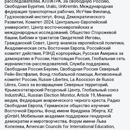
расследователей, АЛЛАТРА, За свободную Россию,
Свободная Бурятия, Uralic, UnKremlin, Международная
федерация транспортных рабочих, ИстЧам Финланд,
Гудзоновский институт, Фонд Демократического
Развития, Комитет-2024, Центрально-Европейский
университет, Центр восточноевропейских и
международных исследований, Общество Сторожевой
башни, Библии и трактатов Свидетелей Иеговы,
Гражданский Совет, Центр анализа европейской политики,
Академическая сеть Восточная Европа, Российский
комитет действия, РЭНД корпорейшн, Русская Америка за
демократию в России, Настоящая Россия, Глобальная сеть
журналистов-расследователей, Служба поддержки,
Свободная Россия Берлин, Свободная Россия Северный
Рейн-Вестфалия, Фонд глобальной помощи, Антивоенный
комитет России, Russie-Libertes, La Asocicion de Rusos
Libres, Союз за возвращение Северных территорий,
Крымскотатарский Ресурсный Центр, Глобальный союз
IndustriALL, Russian Election Monitor, Article 19, Мнение
медиа, Федерация анархического черного креста, Радио
Свободная Европа, Германское общество изучения
Восточной Европы, Фонд имени Фридриха Эберта, XZ
gGmbH, Мобильная академия поддержки гендерной
демократии и миротворчества, Форум имени Льва
Копелева, American Councils for International Education,