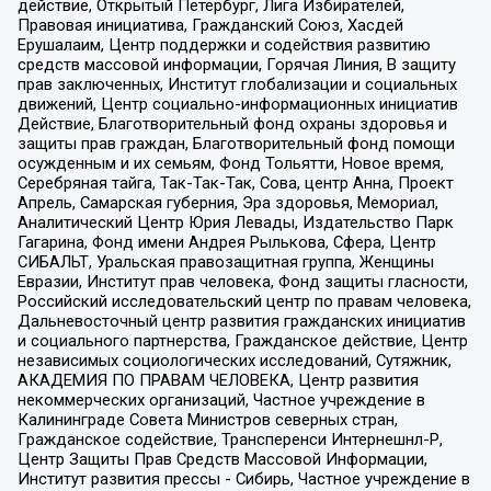
действие, Открытый Петербург, Лига Избирателей,
Правовая инициатива, Гражданский Союз, Хасдей
Ерушалаим, Центр поддержки и содействия развитию
средств массовой информации, Горячая Линия, В защиту
прав заключенных, Институт глобализации и социальных
движений, Центр социально-информационных инициатив
Действие, Благотворительный фонд охраны здоровья и
защиты прав граждан, Благотворительный фонд помощи
осужденным и их семьям, Фонд Тольятти, Новое время,
Серебряная тайга, Так-Так-Так, Сова, центр Анна, Проект
Апрель, Самарская губерния, Эра здоровья, Мемориал,
Аналитический Центр Юрия Левады, Издательство Парк
Гагарина, Фонд имени Андрея Рылькова, Сфера, Центр
СИБАЛЬТ, Уральская правозащитная группа, Женщины
Евразии, Институт прав человека, Фонд защиты гласности,
Российский исследовательский центр по правам человека,
Дальневосточный центр развития гражданских инициатив
и социального партнерства, Гражданское действие, Центр
независимых социологических исследований, Сутяжник,
АКАДЕМИЯ ПО ПРАВАМ ЧЕЛОВЕКА, Центр развития
некоммерческих организаций, Частное учреждение в
Калининграде Совета Министров северных стран,
Гражданское содействие, Трансперенси Интернешнл-Р,
Центр Защиты Прав Средств Массовой Информации,
Институт развития прессы - Сибирь, Частное учреждение в