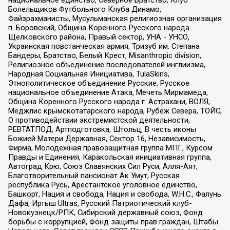
национальное единство, Северное Братство, Клуб
Болельщиков Футбольного Клуба Динамо,
Файзрахманисты, Мусульманская религиозная организация
п. Боровский, Община Коренного Русского народа
Щелковского района, Правый сектор, УНА - УНСО,
Украинская повстанческая армия, Тризуб им. Степана
Бандеры, Братство, Белый Крест, Misanthropic division,
Религиозное объединение последователей инглиизма,
Народная Социальная Инициатива, TulaSkins,
Этнополитическое объединение Русские, Русское
национальное объединение Атака, Мечеть Мирмамеда,
Община Коренного Русского народа г. Астрахани, ВОЛЯ,
Меджлис крымскотатарского народа, Рубеж Севера, ТОЙС,
О противодействии экстремистской деятельности,
РЕВТАТПОД, Артподготовка, Штольц, В честь иконы
Божией Матери Державная, Сектор 16, Независимость,
Фирма, Молодежная правозащитная группа МПГ, Курсом
Правды и Единения, Каракольская инициативная группа,
Автоград Крю, Союз Славянских Сил Руси, Алля-Аят,
Благотворительный пансионат Ак Умут, Русская
республика Русь, Арестантское уголовное единство,
Башкорт, Нация и свобода, Нация и свобода, W.H.С., Фалунь
Дафа, Иртыш Ultras, Русский Патриотический клуб-
Новокузнецк/РПК, Сибирский державный союз, Фонд
борьбы с коррупцией, Фонд защиты прав граждан, Штабы