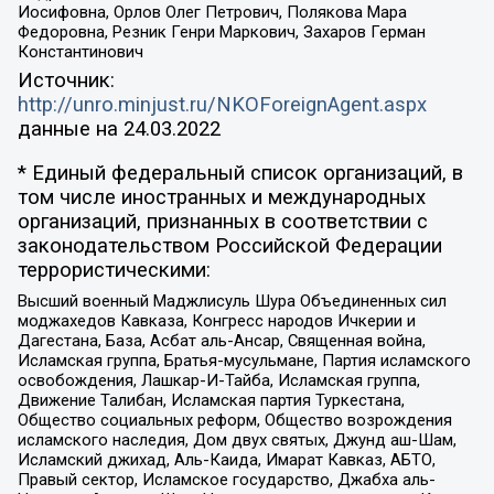
Иосифовна, Орлов Олег Петрович, Полякова Мара
Федоровна, Резник Генри Маркович, Захаров Герман
Константинович
Источник:
http://unro.minjust.ru/NKOForeignAgent.aspx
данные на
24.03.2022
* Единый федеральный список организаций, в
том числе иностранных и международных
организаций, признанных в соответствии с
законодательством Российской Федерации
террористическими:
Высший военный Маджлисуль Шура Объединенных сил
моджахедов Кавказа, Конгресс народов Ичкерии и
Дагестана, База, Асбат аль-Ансар, Священная война,
Исламская группа, Братья-мусульмане, Партия исламского
освобождения, Лашкар-И-Тайба, Исламская группа,
Движение Талибан, Исламская партия Туркестана,
Общество социальных реформ, Общество возрождения
исламского наследия, Дом двух святых, Джунд аш-Шам,
Исламский джихад, Аль-Каида, Имарат Кавказ, АБТО,
Правый сектор, Исламское государство, Джабха аль-