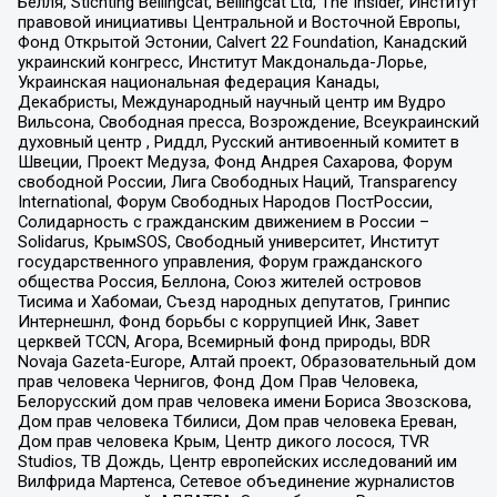
Бёлля, Stichting Bellingcat, Bellingcat Ltd, The Insider, Институт
правовой инициативы Центральной и Восточной Европы,
Фонд Открытой Эстонии, Calvert 22 Foundation, Канадский
украинский конгресс, Институт Макдональда-Лорье,
Украинская национальная федерация Канады,
Декабристы, Международный научный центр им Вудро
Вильсона, Свободная пресса, Возрождение, Всеукраинский
духовный центр , Риддл, Русский антивоенный комитет в
Швеции, Проект Медуза, Фонд Андрея Сахарова, Форум
свободной России, Лига Свободных Наций, Transparеncy
International, Форум Свободных Народов ПостРоссии,
Солидарность с гражданским движением в России –
Solidarus, КрымSOS, Свободный университет, Институт
государственного управления, Форум гражданского
общества Россия, Беллона, Союз жителей островов
Тисима и Хабомаи, Съезд народных депутатов, Гринпис
Интернешнл, Фонд борьбы с коррупцией Инк, Завет
церквей TCCN, Агора, Всемирный фонд природы, BDR
Novaja Gazeta-Europe, Алтай проект, Образовательный дом
прав человека Чернигов, Фонд Дом Прав Человека,
Белорусский дом прав человека имени Бориса Звозскова,
Дом прав человека Тбилиси, Дом прав человека Ереван,
Дом прав человека Крым, Центр дикого лосося, TVR
Studios, ТВ Дождь, Центр европейских исследований им
Вилфрида Мартенса, Сетевое объединение журналистов