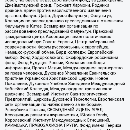
Джеймстаунский фонд, Прожект Хармони, Родники
дракона, Врачи против насильственного извлечения
органов, Фалунь Дафа, Друзья Фалуньгун, Фалуньгун,
Коалиция по расследованию преследования в отношении
Фалуньгун в Китае, Всемирная организация по
расследованию преследований Фалуньгун, Пражский
гражданский центр, Ассоциация школ политических
исследований при Совете Европы, Центр либеральной
современности, Форум русскоязычных европейцев,
Немецко-русский обмен, Бард колледж, Европейский
выбор, Фонд Ходорковского, Оксфордский российский
фонд, Фонд Будущее России, Компания свободы
информации, Проект Медиа, Международное партнерство
за права человека, Духовное Управление Евангельских
Христиан Украинской Христианской Церкви, Новое
Поколение, Духовное Учебное Заведение Международный
Библейский Колледж, Международное христианское
движение, Всемирный Институт Саентологических
Предприятий, Церковь Духовной Технологии, Европейская
сеть организаций по наблюдению за выборами,
Республика Польша, СВОБОДНЫЙ ИДЕЛЬ-УРАЛ,
Ассоциация развития журналистики, IStories fonds,
Королевский Институт Международных Отношений,
КРИМСЬКА ПРАВОЗАХИСНА ГРУПА, Фонд имени Генриха