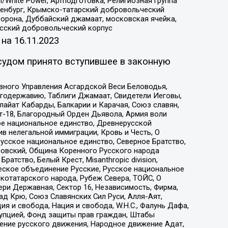
/White Power, Артподготовка, Религиозная группа
Оренбург, Крымско-татарский добровольческий
орона, Дуббайский джамаат, московская ячейка,
усский добровольческий корпус
 на
16.11.2023
судом принято вступившее в законную
вного Управления Асгардской Веси Беловодья,
годержавию, Таблиги Джамаат, Свидетели Иеговы,
айат Кабарды, Балкарии и Карачая, Союз славян,
т-18, Благородный Орден Дьявола, Армия воли
ое национальное единство, Древнерусской
 нелегальной иммиграции, Кровь и Честь, О
усское национальное единство, Северное Братство,
ровский, Община Коренного Русского народа
атство, Белый Крест, Misanthropic division,
еское объединение Русские, Русское национальное
котатарского народа, Рубеж Севера, ТОЙС, О
ри Державная, Сектор 16, Независимость, Фирма,
д Крю, Союз Славянских Сил Руси, Алля-Аят,
я и свобода, Нация и свобода, W.H.С., Фалунь Дафа,
рупцией, Фонд защиты прав граждан, Штабы
ение русского движения, Народное движение Адат,