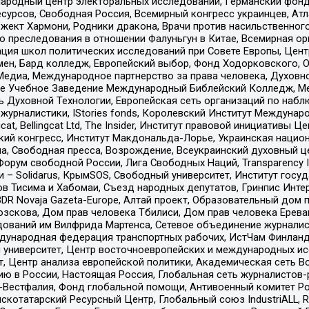
родный центр электоральных исследований, Германский фонд
рсов, Свободная Россия, Всемирный конгресс украинцев, Атла
ект Хармони, Родники дракона, Врачи против насильственного
ию преследования в отношении Фалуньгун в Китае, Всемирная о
ация школ политических исследований при Совете Европы, Цен
мен, Бард колледж, Европейский выбор, Фонд Ходорковского,
едиа, Международное партнерство за права человека, Духовно
ое Учебное Заведение Международный Библейский Колледж, М
ь Духовной Технологии, Европейская сеть организаций по наб
урналистики, IStories fonds, Королевский Институт Между
gcat, Bellingcat Ltd, The Insider, Институт правовой инициатив
инский конгресс, Институт Макдональда-Лорье, Украинская нац
, Свободная пресса, Возрождение, Всеукраинский духовный цен
орум свободной России, Лига Свободных Наций, Transparеncy I
– Solidarus, КрымSOS, Свободный университет, Институт госу
в Тисима и Хабомаи, Съезд народных депутатов, Гринпис Инте
DR Novaja Gazeta-Europe, Алтай проект, Образовательный дом 
зскова, Дом прав человека Тбилиси, Дом прав человека Ерева
едований им Вилфрида Мартенса, Сетевое объединение журнали
Международная федерация транспортных рабочих, ИстЧам Финлан
й университет, Центр восточноевропейских и международных и
, Центр анализа европейской политики, Академическая сеть Во
ю в России, Настоящая Россия, Глобальная сеть журналистов
естфалия, Фонд глобальной помощи, Антивоенный комитет России,
татарский Ресурсный Центр, Глобальный союз IndustriALL, Russi