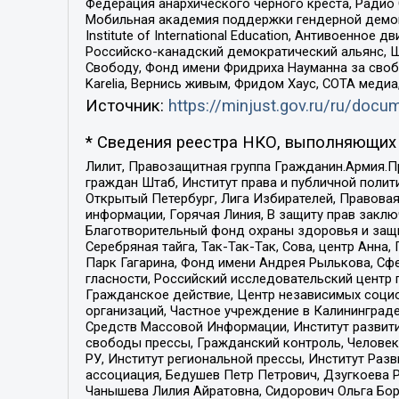
Федерация анархического черного креста, Радио
Мобильная академия поддержки гендерной демократи
Institute of International Education, Антивоенн
Российско-канадский демократический альянс, 
Свободу, Фонд имени Фридриха Науманна за свобо
Karelia, Вернись живым, Фридом Хаус, СОТА меди
Источник:
https://minjust.gov.ru/ru/doc
* Сведения реестра НКО, выполняющих 
Лилит, Правозащитная группа Гражданин.Армия.П
граждан Штаб, Институт права и публичной поли
Открытый Петербург, Лига Избирателей, Правова
информации, Горячая Линия, В защиту прав закл
Благотворительный фонд охраны здоровья и защи
Серебряная тайга, Так-Так-Так, Сова, центр Анн
Парк Гагарина, Фонд имени Андрея Рылькова, Сф
гласности, Российский исследовательский центр 
Гражданское действие, Центр независимых соци
организаций, Частное учреждение в Калининград
Средств Массовой Информации, Институт развити
свободы прессы, Гражданский контроль, Человек
РУ, Институт региональной прессы, Институт Ра
ассоциация, Бедушев Петр Петрович, Дзугкоева 
Чанышева Лилия Айратовна, Сидорович Ольга Бори