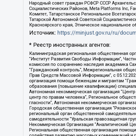
Народный совет граждан РСФСР СССР Архангельск
Социалистических Районов, Meta Platforms Inc, 
Комитет, Татарстанское Региональное Всетатар
Татарской Автономной Советской Социалистическ
Красноярского края, Этническое национальное о
Источник:
https://minjust.gov.ru/ru/doc
* Реестр иностранных агентов:
Калининградская региональная общественная организация "Экозащита!-Женсовет", Фонд содействия защите прав и свобод граждан "Общественный вердикт", Фонд "Институт Развития Свободы Информации", Частное учреждение "Информационное агентство МЕМО. РУ", Региональная общественная организация "Общественная комиссия по сохранению наследия академика Сахарова", Фонд поддержки свободы прессы, Санкт-Петербургская общественная правозащитная организация "Гражданский контроль", Межрегиональная общественная организация "Информационно-просветительский центр "Мемориал", Региональный Фонд "Центр Защиты Прав Средств Массовой Информации", с 05.12.2023 Фонд "Центр Защиты Прав Средств массовой информации", Региональная общественная благотворительная организация помощи беженцам и мигрантам "Гражданское содействие", Негосударственное образовательное учреждение дополнительного профессионального образования (повышение квалификации) специалистов "АКАДЕМИЯ ПО ПРАВАМ ЧЕЛОВЕКА", Свердловская региональная общественная организация "Сутяжник", Автономная некоммерческая организация "Центр независимых социологических исследований", Союз общественных объединений "Российский исследовательский центр по правам человека", Региональное общественное учреждение научно-информационный центр "МЕМОРИАЛ", Некоммерческая организация "Фонд защиты гласности", Автономная некоммерческая организация "Институт прав человека", Городская общественная организация "Екатеринбургское общество "МЕМОРИАЛ", Городская общественная организация "Рязанское историко-просветительское и правозащитное общество "Мемориал" (Рязанский Мемориал), Челябинский региональный орган общественной самодеятельности – женское общественное объединение "Женщины Евразии", Челябинский региональный орган общественной самодеятельности "Уральская правозащитная группа", Фонд содействия защите здоровья и социальной справедливости имени Андрея Рылькова, Автономная Некоммерческая Организация "Аналитический Центр Юрия Левады", Автономная некоммерческая организация социальной поддержки населения "Проект Апрель", Региональная общественная организация помощи женщинам и детям, находящимся в кризисной ситуации "Информационно-методический центр "Анна", Фонд содействия развитию массовых коммуникаций и правовому просвещению "Так-так-Так", Фонд содействия устойчивому развитию "Серебряная тайга", Свердловский региональный общественный фонд социальных проектов "Новое время", "Idel.Реалии", Кавказ.Реалии, Крым.Реалии, Телеканал Настоящее Время, Татаро-башкирская служба Радио Свобода (Azatliq Radiosi), Радио Свободная Европа/Радио Свобода (PCE/PC), "Сибирь.Реалии", "Фактограф", Благотворительный фонд помощи осужденным и их семьям, Автономная некоммерческая организация "Институт глобализации и социальных движений", Фонд "В защиту прав заключенных", Частное учреждение "Центр поддержки и содействия развитию средств массовой информации", Пензенский региональный общественный благотворительный фонд "Гражданский союз", "Север.Реалии", Некоммерческая организация Фонд "Правовая инициатива", 