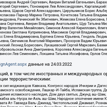
Пивоваров Андрей Сергеевич, Аверин Виталий Евгеньевич, Бара
горий Сергеевич, Пономарев Лев Александрович, Каргалицкий 
ньевна, Щаров Сергей Алексадрович, Цирульников Борис Альбер
ислакова-Паркер Марина Петровна, Кочеткова Татьяна Владими
сандровна, Рачинский Ян Збигневич, Жемкова Елена Борисовна,
лана Сергеевна, Аверин Владимир Анатольевич, Щур Татьяна М
фтер Валентин Михайлович, Симонов Алексей Кириллович, Флиг
женова Светлана Куприяновна, Максимов Сергей Владимирович, 
кс Елена Владимировна, Буртина Елена Юрьевна, Гендель Людм
евна, Свечников Анатолий Мариевич, Прохоров Вадим Юрьевич
инский Леонид Борисович, Лукашевский Сергей Маркович, Бахм
Добровольская Анна Дмитриевна, Королева Александра Евгенье
евинсон Лев Семенович, Локшина Татьяна Иосифовна, Орлов Ол
ignAgent.aspx
данные на
24.03.2022
ций, в том числе иностранных и международных ор
ции террористическими:
ил моджахедов Кавказа, Конгресс народов Ичкерии и Дагеста
ламского освобождения, Лашкар-И-Тайба, Исламская группа, Дв
ения исламского наследия, Дом двух святых, Джунд аш-Шам, 
жабха аль-Нусра ли-Ахль аш-Шам, Народное ополчение имени К.
ата Ат-Тавхида Валь-Джихад, Чистопольский Джамаат, Рохнам