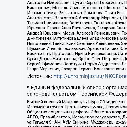
Анатолий Николаевич, Дугин Сергей Георгиевич, 
Викторович, Мошель Ирина Ароновна, Шведов Гри
Исламов Тимур Рифгатович, Романова Ольга Евге
Анатольевич, Верховский Александр Маркович, П
Татьяна Николаевна, Золотарева Екатерина Алек
Юрьевна, Саранг Анна Васильевна, Захарова Свет
Андрей Юрьевич, Мосин Алексей Геннадьевич, Ге
Дмитриевна, Вититинова Елена Владимировна, Ба
Николаевна, Ганнушкина Светлана Алексеевна, За
Шуманов Илья Вячеславович, Арапова Галина Юрь
Васильевич, Протасова Ирина Вячеславовна, Лит
Сухих Дарья Николаевна, Орлов Олег Петрович, 
Сергей Ефимович, Золотухин Борис Андреевич, Л
Генри Маркович, Захаров Герман Константинович
Источник:
http://unro.minjust.ru/NKOFore
* Единый федеральный список организа
законодательством Российской Федера
Высший военный Маджлисуль Шура Объединенных с
Исламская группа, Братья-мусульмане, Партия ис
Общество социальных реформ, Общество возрожд
АБТО, Правый сектор, Исламское государство, Д
уа Тагьаля SHAM, АУМ Синрике, Муджахеды джама