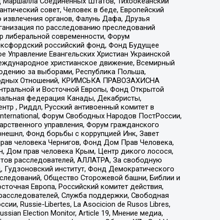
 Маршалла Соединенных Штатов, Тихоокеанский
нтический совет, Человек в беде, Европейский
 извлечения органов, Фалунь Дафа, Друзья
рганизация по расследованию преследований
тр либеральной современности, Форум
 Оксфордский российский фонд, Фонд Будущее
е Управление Евангельских Христиан Украинской
еждународное христианское движение, Всемирный
людению за выборами, Республика Польша,
народных Отношений, КРИМСЬКА ПРАВОЗАХИСНА
ы Центральной и Восточной Европы, Фонд Открытой
иональная федерация Канады, Декабристы,
тр , Риддл, Русский антивоенный комитет в
nternational, Форум Свободных Народов ПостРоссии,
дарственного управления, Форум гражданского
рнешнл, Фонд борьбы с коррупцией Инк, Завет
прав человека Чернигов, Фонд Дом Прав Человека,
н, Дом прав человека Крым, Центр дикого лосося,
стов расследователей, АЛЛАТРА, За свободную
д, Гудзоновский институт, Фонд Демократического
сследований, Общество Сторожевой башни, Библии и
сточная Европа, Российский комитет действия,
-расследователей, Служба поддержки, Свободная
 Russie-Libertes, La Asocicion de Rusos Libres,
an Election Monitor, Article 19, Мнение медиа,