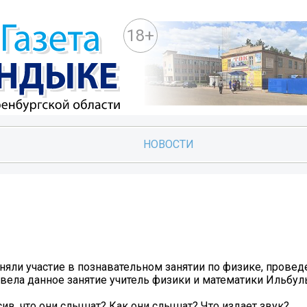
18+
НОВОСТИ
иняли участие в познавательном занятии по физике, провед
вела данное занятие учитель физики и математики Ильбульд
ив, что они слышат? Как они слышат? Что издает звук?