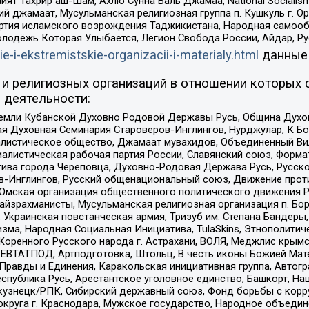
ят Тахрир аш-Шам, Ахлю Сунна Валь Джамаа, National Socialism
ий джамаат, Мусульманская религиозная группа п. Кушкуль г. 
ртия исламского возрождения Таджикистана, Народная самооб
олодёжь Которая Улыбается, Легион Свобода России, Айдар, Р
ie-i-ekstremistskie-organizacii-i-materialy.html
данные
и религиозных организаций в отношении которых 
 деятельности:
земли Кубанской Духовно Родовой Державы Русь, Община Духо
 Духовная Семинария Староверов-Инглингов, Нурджулар, К Бо
листическое общество, Джамаат мувахидов, Объединенный Вил
иалистическая рабочая партия России, Славянский союз, Форма
ива города Череповца, Духовно-Родовая Держава Русь, Русск
-Инглингов, Русский общенациональный союз, Движение против
 Омская организация общественного политического движения Р
йзрахманисты, Мусульманская религиозная организация п. Бо
краинская повстанческая армия, Тризуб им. Степана Бандеры, Бр
зма, Народная Социальная Инициатива, TulaSkins, Этнополитич
оренного Русского народа г. Астрахани, ВОЛЯ, Меджлис крымс
РЕВТАТПОД, Артподготовка, Штольц, В честь иконы Божией Мате
равды и Единения, Каракольская инициативная группа, Автогра
спублика Русь, Арестантское уголовное единство, Башкорт, Наци
окузнецк/РПК, Сибирский державный союз, Фонд борьбы с кор
округа г. Краснодара, Мужское государство, Народное объедин