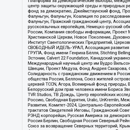
Платформа за Демократические Выборы, Междуна
центр защиты окружающей среды и природных ресу
фонд за демократию, Джеймстаунский фонд, Прож
Фалуньгун, Фалуньгун, Коалиция по расследован
Фалуньгун, Пражский гражданский центр, Ассоци
русскоязычных европейцев, Немецко-русский об
России, Компания свободы информации, Проект М
Христианской Церкви, Новое Поколение, Духовн
Институт Саентологических Предприятий, Церков
СВОБОДНЫЙ ИДЕЛЬ-УРАЛ, Ассоциация развития ж
ГРУПА, Фонд имени Генриха Бёлля, Stichting Bellin
Эстонии, Calvert 22 Foundation, Канадский укра
Международный научный центр им Вудро Вильсона
Швеции, Проект Медуза, Фонд Андрея Сахарова, Ф
Солидарность с гражданским движением в России 
общества Россия, Беллона, Союз жителей острово
церквей TCCN, Агора, Всемирный фонд природы, B
Белорусский дом прав человека имени Бориса Зво
TVR Studios, ТВ Дождь, Центр европейских иссл
Россию, Свободная Бурятия, Uralic, UnKremlin, 
Развития, Комитет-2024, Центрально-Европейски
трактатов Свидетелей Иеговы, Гражданский Совет
РЭНД корпорейшн, Русская Америка за демократи
Россия Берлин, Свободная Россия Северный Рейн-В
Союз за возвращение Северных территорий, Крымско