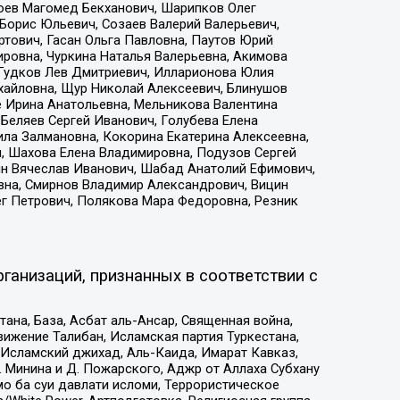
хоев Магомед Бекханович, Шарипков Олег
Борис Юльевич, Созаев Валерий Валерьевич,
тович, Гасан Ольга Павловна, Паутов Юрий
ровна, Чуркина Наталья Валерьевна, Акимова
 Гудков Лев Дмитриевич, Илларионова Юлия
ихайловна, Щур Николай Алексеевич, Блинушов
е Ирина Анатольевна, Мельникова Валентина
Беляев Сергей Иванович, Голубева Елена
ила Залмановна, Кокорина Екатерина Алексеевна,
, Шахова Елена Владимировна, Подузов Сергей
ин Вячеслав Иванович, Шабад Анатолий Ефимович,
вна, Смирнов Владимир Александрович, Вицин
ег Петрович, Полякова Мара Федоровна, Резник
ганизаций, признанных в соответствии с
на, База, Асбат аль-Ансар, Священная война,
ижение Талибан, Исламская партия Туркестана,
Исламский джихад, Аль-Каида, Имарат Кавказ,
 Минина и Д. Пожарского, Аджр от Аллаха Субхану
о ба суи давлати исломи, Террористическое