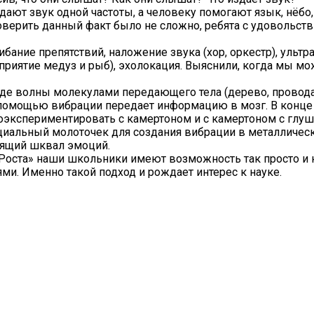
дают звук одной частоты, а человеку помогают язык, нёбо,
роверить данный факт было не сложно, ребята с удовольст
ибание препятствий, наложение звука (хор, оркестр), ультр
приятие медуз и рыб), эхолокация. Выяснили, когда мы 
иде волны молекулами передающего тела (дерево, провода,
с помощью вибрации передает информацию в мозг. В конце
оэкспериментировать с камертоном и с камертоном с глуш
ециальный молоточек для создания вибрации в металличес
оящий шквал эмоций.
 Роста» наши школьники имеют возможность так просто и 
и. Именно такой подход и рождает интерес к науке.