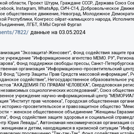
ой области, Проект Штурм, Граждане СССР, Держава Союз Сов
Facebook, Instagram, WhatsApp, СИЧ-С14, Добровольческое Движ
ское общественное движение, Невоград, Молодежное Демократ
ой Республики, Конгресс ойрат-калмыцкого народа, Исполнит
бъединение, ЛГБТ, Я.МЫ Сергей Фургал
uments/7822/
данные на
03.05.2024
Общество с ограниченной ответственностью "Радио Свободная Европа/Радио Свобода", Чешское информационное агентство "MEDIUM-ORIENT", Красноярская региональная общественная организация "Мы против СПИДа", Камалягин Денис Николаевич, Маркелов Сергей Евгеньевич, Пономарев Лев Александрович, Савицкая Людмила Алексеевна, Автономная некоммерческая организация "Центр по работе с проблемой насилия "НАСИЛИЮ.НЕТ", Межрегиональный профессиональный союз работников здравоохранения "Альянс врачей", Юридическое лицо, зарегистрированное в Латвийской Республике, SIA "Medusa Project" (регистрационный номер 40103797863, дата регистрации 10.06.2014), Некоммерческая организация "Фонд по борьбе с коррупцией", Автономная некоммерческая организация "Институт права и публичной политики", Баданин Роман Сергеевич, Гликин Максим Александрович, Железнова Мария Михайловна, Лукьянова Юлия Сергеевна, Маетная Елизавета Витальевна, Маняхин Петр Борисович, Чуракова Ольга Владимировна, Ярош Юлия Петровна, Юридическое лицо "The Insider SIA", зарегистрированное в Риге, Латвийская Республика (дата регистрации 26.06.2015), являющееся администратором доменного имени интернет-издания "The Insider SIA", https://theins.ru, Постернак Алексей Евгеньевич, Рубин Михаил Аркадьевич, Анин Роман Александрович, Юридическое лицо Istories fonds, зарегистрированное в Латвийской Республике (регистрационный номер 50008295751, дата регистрации 24.02.2020), Великовский Дмитрий Александрович, Долинина Ирина Николаевна, Мароховская Алеся Алексеевна, Шлейнов Роман Юрьевич, Шмагун Олеся Валентиновна, Общество с ограниченной ответственностью "Альтаир 2021", Общество с ограниченной ответственностью "Вега 2021", Общество с ограниченной ответственностью "Главный редактор 2021", Общество с ограниченной ответственностью "Ромашки монолит", Важенков Артем Валерьевич, Ивановская областная общественная организация "Центр гендерных исследований", Гурман Юрий Альбертович, Медиапроект "ОВД-Инфо", Егоров Владимир Владимирович, Жилинский Владимир Александрович, Общество с ограниченной ответственностью "ЗП", Иванова София Юрьевна, Карезина Инна Павловна, Кильтау Екатерина Викторовна, Петров Алексей Викторович, Пискунов Сергей Евгеньевич, Смирнов Сергей Сергеевич, Тихонов Михаил Сергеевич, Общество с ограниченной ответственностью "ЖУРНАЛИСТ-ИНОСТРАННЫЙ АГЕНТ", Арапова Галина Юрьевна, Вольтская Татьяна Анатольевна, Американская компания "Mason G.E.S. Anonymous Foundation" (США), являющаяся владельцем интернет-издания https://mnews.world/, Компания "Stichting Bellingcat", зарегистрированная в Нидерландах (дата регистрации 11.07.2018), Захаров Андрей Вячеславович, Клепиковская Екатерина Дмитриевна, Общество с ограниченной ответственностью "МЕМО", Перл Роман Александрович, Симонов Евгений Алексеевич, Соловьева Елена Анатольевна, Сотников Даниил Владимирович, Сурначева Елизавета Дмитриевна, Автономная некоммерческая организация по защите прав человека и информированию населения "Якутия – Наше Мнение", Общество с ограниченной ответственностью "Москоу диджитал медиа", с 26.01.2023 Общество с ограниченной ответственностью "Чайка Белые сады", Ветошкина Валерия Валерьевна, Заговора Максим Александрович, Межрегиональное общественное движение "Российская ЛГБТ - сеть", Оленичев Максим Владимирович, Павлов Иван Юрьевич, Скворцова Елена Сергеевна, Общество с ограниченной ответственностью "Как бы инагент", Кочетков Игорь Викторович, Общество с ограниченной ответственностью "Честные выборы", Еланчик Олег Александрович, Общество с ограниченной ответственностью "Нобелевский призыв", Гималова Регина Эмилевна, Григорьев Андрей Валерьевич, Григорьева Алина Александровна, Ассоциация по содействию защите прав призывников, альтернативнослужащих и военнослужащих "Правозащитная группа "Гражданин.Армия.Право", Хисамова Регина Фаритовна, Автономная некоммерческая организация по реализа