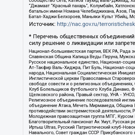
сообщество Сеть, Катиба Таухид валь-Джихад, Хай
“Джамаат “Красный пахарь”, Колумбайн, Хатлонск
батальон имени Номана Челебиджихана, Азов, Па
Батал-Хаджи Белхороев, Маньяки Культ Убийц, М
Источник:
http://nac.gov.ru/terroristichesk
* Перечень общественных объединений 
силу решение о ликвидации или запрете
Национал-большевистская партия, ВЕК РА, Рада 
Славянская Община Капища Веды Перуна, Мужская
Русское национальное единство, Национал-социа
Ат-Такфир Валь-Хиджра, Пит Буль, Национал-соц
народа, Национальная Социалистическая Инициат
Инглистической церкви Православных Староверов
свободе совести и о религиозных объединениях,
Клуб Болельщиков Футбольного Клуба Динамо, Фа
Щелковского района, Правый сектор, УНА - УНСО, У
Религиозное объединение последователей инглии
объединение Атака, Мечеть Мирмамеда, Община К
противодействии экстремистской деятельности, 
Молодежная правозащитная группа МПГ, Курсом П
Благотворительный пансионат Ак Умут, Русская ре
Иртыш Ultras, Русский Патриотический клуб-Нов
Навального, Совет граждан СССР Прикубанского 