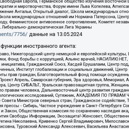
 Свободная Европа, Германское общество изучения Восточной 
и и миротворчества, Форум имени Льва Копелева, American Counci
ое движение Антальи, Открытый диалог, Школа международных отн
Школа международных отношений им Нормана Патерсона, Центр
ду, Феминистское антивоенное сопротивление, Комитет независ
а, Либерально-демократическая Лига Украины
uments/7756/
данные на
13.05.2024
функции иностранного агента:
раво, Нижегородский центр немецкой и европейской культуры,
тики, Фонд борьбы с коррупцией, Альянс врачей, НАСИЛИЮ.НЕТ,
я инициатива, Гражданский Союз, Хасдей Ерушалаим, Центр по
юченных, Институт глобализации и социальных движений, Цент
ты прав граждан, Благотворительный фонд помощи осужденным
а, Проект Апрель, Самарская губерния, Эра здоровья, Мемориал
ера, Центр СИБАЛЬТ, Уральская правозащитная группа, Женщины
по правам человека, Дальневосточный центр развития гражданс
ологических исследований, Сутяжник, АКАДЕМИЯ ПО ПРАВАМ Ч
е Совета Министров северных стран, Гражданское содействие,
я прессы - Сибирь, Частное учреждение в Санкт-Петербурге С
 и Закон, Общественная комиссия по сохранению наследия ак
звития Свободы Информации, Экозащита!-Женсовет, Общественн
Регина Николаевна, Кривенко Сергей Владимирович, Милославс
совна, Туровский Александр Алексеевич, Васильева Анастасия