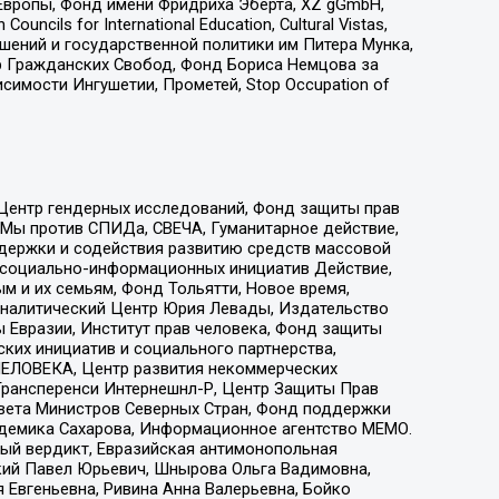
Европы, Фонд имени Фридриха Эберта, XZ gGmbH,
ls for International Education, Cultural Vistas,
ошений и государственной политики им Питера Мунка,
 Гражданских Свобод, Фонд Бориса Немцова за
имости Ингушетии, Прометей, Stop Occupation of
 Центр гендерных исследований, Фонд защиты прав
 Мы против СПИДа, СВЕЧА, Гуманитарное действие,
ддержки и содействия развитию средств массовой
р социально-информационных инициатив Действие,
 и их семьям, Фонд Тольятти, Новое время,
, Аналитический Центр Юрия Левады, Издательство
 Евразии, Институт прав человека, Фонд защиты
ких инициатив и социального партнерства,
ЕЛОВЕКА, Центр развития некоммерческих
 Трансперенси Интернешнл-Р, Центр Защиты Прав
овета Министров Северных Стран, Фонд поддержки
адемика Сахарова, Информационное агентство МЕМО.
ый вердикт, Евразийская антимонопольная
кий Павел Юрьевич, Шнырова Ольга Вадимовна,
 Евгеньевна, Ривина Анна Валерьевна, Бойко