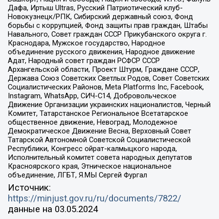
Дафа, Иртыш Ultras, Русский Патриотический клуб-
Новокузнецк/РПК, Сибирский державный союз, Фонд
борьбы с коррупцией, Фонд защиты прав граждан, Штабы
Навального, Совет граждан СССР Прикубанского округа г.
Краснодара, Мужское государство, Народное
объединение русского движения, Народное движение
Адат, Народный совет граждан РСФСР СССР
Архангельской области, Проект Штурм, Граждане СССР,
Держава Союз Советских Светлых Родов, Совет Советских
Социалистических Районов, Meta Platforms Inc, Facebook,
Instagram, WhatsApp, СИЧ-С14, Добровольческое
Движение Организации украинских националистов, Черный
Комитет, Татарстанское Региональное Всетатарское
общественное движение, Невоград, Молодежное
Демократическое Движение Весна, Верховный Совет
Татарской Автономной Советской Социалистической
Республики, Конгресс ойрат-калмыцкого народа,
Исполнительный комитет совета народных депутатов
Красноярского края, Этническое национальное
объединение, ЛГБТ, Я.МЫ Сергей Фургал
Источник:
https://minjust.gov.ru/ru/documents/7822/
данные на
03.05.2024