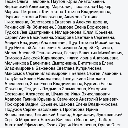
Гасан Ольга Павловна, Паутов Юрий Анатольевич,
Верховский Александр Маркович, Пислакова-Паркер
Марина Петровна, Кочеткова Татьяна Владимировна,
Чуркина Наталья Валерьевна, Акимова Татьяна
Николаевна, Золотарева Екатерина Александровна,
Рачинский Ян Збигневич, Жемкова Елена Борисовна,
Гудков Лев Дмитриевич, Илларионова Юлия Юрьевна,
Саранг Анна Васильевна, Захарова Светлана Сергеевна,
Аверин Владимир Анатольевич, Щур Татьяна Михайловна,
Щур Николай Алексеевич, Блинушов Андрей Юрьевич,
Мосин Алексей Геннадьевич, Гефтер Валентин Михайлович,
Симонов Алексей Кириллович, Флиге Ирина Анатольевна,
Мельникова Валентина Дмитриевна, Вититинова Елена
Владимировна, Баженова Светлана Куприяновна,
Максимов Сергей Владимирович, Беляев Сергей Иванович,
Голубева Елена Николаевна, Ганнушкина Светлана
Алексеевна, Закс Елена Владимировна, Буртина Елена
Юрьевна, Гендель Людмила Залмановна, Кокорина
Екатерина Алексеевна, Шуманов Илья Вячеславович,
Арапова Галина Юрьевна, Свечников Анатолий Мариевич,
Прохоров Вадим Юрьевич, Шахова Елена Владимировна,
Подузов Сергей Васильевич, Протасова Ирина
Вячеславовна, Литинский Леонид Борисович, Лукашевский
Сергей Маркович, Бахмин Вячеслав Иванович, Шабад
Анатолий Ефимович, Сухих Дарья Николаевна, Орлов Олег