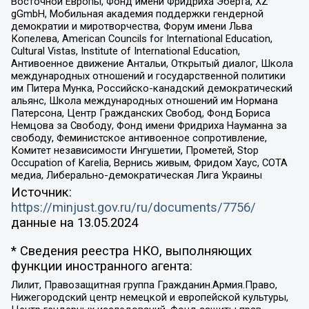
Восточной Европы, Фонд имени Фридриха Эберта, XZ
gGmbH, Мобильная академия поддержки гендерной
демократии и миротворчества, Форум имени Льва
Копелева, American Councils for International Education,
Cultural Vistas, Institute of International Education,
Антивоенное движение Антальи, Открытый диалог, Школа
международных отношений и государственной политики
им Питера Мунка, Российско-канадский демократический
альянс, Школа международных отношений им Нормана
Патерсона, Центр Гражданских Свобод, Фонд Бориса
Немцова за Свободу, Фонд имени Фридриха Науманна за
свободу, Феминистское антивоенное сопротивление,
Комитет независимости Ингушетии, Прометей, Stop
Occupation of Karelia, Вернись живым, Фридом Хаус, СОТА
медиа, Либерально-демократическая Лига Украины
Источник:
https://minjust.gov.ru/ru/documents/7756/
данные на
13.05.2024
* Сведения реестра НКО, выполняющих
функции иностранного агента:
Лилит, Правозащитная группа Гражданин.Армия.Право,
Нижегородский центр немецкой и европейской культуры,