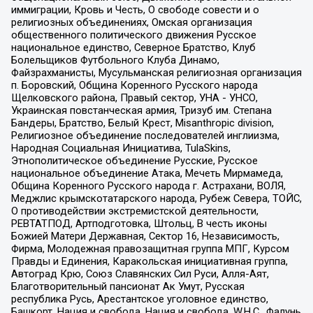
иммиграции, Кровь и Честь, О свободе совести и о
религиозных объединениях, Омская организация
общественного политического движения Русское
национальное единство, Северное Братство, Клуб
Болельщиков Футбольного Клуба Динамо,
Файзрахманисты, Мусульманская религиозная организация
п. Боровский, Община Коренного Русского народа
Щелковского района, Правый сектор, УНА - УНСО,
Украинская повстанческая армия, Тризуб им. Степана
Бандеры, Братство, Белый Крест, Misanthropic division,
Религиозное объединение последователей инглиизма,
Народная Социальная Инициатива, TulaSkins,
Этнополитическое объединение Русские, Русское
национальное объединение Атака, Мечеть Мирмамеда,
Община Коренного Русского народа г. Астрахани, ВОЛЯ,
Меджлис крымскотатарского народа, Рубеж Севера, ТОЙС,
О противодействии экстремистской деятельности,
РЕВТАТПОД, Артподготовка, Штольц, В честь иконы
Божией Матери Державная, Сектор 16, Независимость,
Фирма, Молодежная правозащитная группа МПГ, Курсом
Правды и Единения, Каракольская инициативная группа,
Автоград Крю, Союз Славянских Сил Руси, Алля-Аят,
Благотворительный пансионат Ак Умут, Русская
республика Русь, Арестантское уголовное единство,
Башкорт, Нация и свобода, Нация и свобода, W.H.С., Фалунь