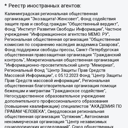
* Реестр иностранных агентов:
Калининградская региональная общественная организация "Экозащита!-Женсовет", Фонд содействия защите прав и свобод граждан "Общественный вердикт", Фонд "Институт Развития Свободы Информации", Частное учреждение "Информационное агентство МЕМО. РУ", Региональная общественная организация "Общественная комиссия по сохранению наследия академика Сахарова", Фонд поддержки свободы прессы, Санкт-Петербургская общественная правозащитная организация "Гражданский контроль", Межрегиональная общественная организация "Информационно-просветительский центр "Мемориал", Региональный Фонд "Центр Защиты Прав Средств Массовой Информации", с 05.12.2023 Фонд "Центр Защиты Прав Средств массовой информации", Региональная общественная благотворительная организация помощи беженцам и мигрантам "Гражданское содействие", Негосударственное образовательное учреждение дополнительного профессионального образования (повышение квалификации) специалистов "АКАДЕМИЯ ПО ПРАВАМ ЧЕЛОВЕКА", Свердловская региональная общественная организация "Сутяжник", Автономная некоммерческая организация "Центр независимых социологических исследований", Союз общественных объединений "Российский исследовательский центр по правам человека", Региональное общественное учреждение научно-информационный центр "МЕМОРИАЛ", Некоммерческая организация "Фонд защиты гласности", Автономная некоммерческая организация "Институт прав человека", Городская общественная организация "Екатеринбургское общество "МЕМОРИАЛ", Городская общественная организация "Рязанское историко-просветительское и правозащитное общество "Мемориал" (Рязанский Мемориал), Челябинский региональный орган общественной самодеятельности – женское общественное объединение "Женщины Евразии", Челябинский региональный орган общественной самодеятельности "Уральская правозащитная группа", Фонд содействия защите здоровья и социальной справедливости имени Андрея Рылькова, Автономная Некоммерческая Организация "Аналитический Центр Юрия Левады", Автономная некоммерческая организация социальной поддержки населения "Проект Апрель", Региональная общественная организация помощи женщинам и детям, находящимся в кризисной ситуации "Информационно-методический центр "Анна", Фонд содействия развитию массовых коммуникаций и правовому просвещению "Так-так-Так", Фонд содействия устойчивому развитию "Серебряная тайга", Свердловский региональный общественный фонд социальных проектов "Новое время", "Idel.Реалии", Кавказ.Реалии, Крым.Реалии, Телеканал Настоящее Время, Татаро-башкирская служба Радио Свобода (Azatliq Radiosi), Радио Свободная Европа/Радио Свобода (PCE/PC), "Сибирь.Реалии", "Фактограф", Благотворительный фонд помощи осужденным и их семьям, Автономная некоммерческая организация "Институт глобализации и социальных движений", Фонд "В защиту прав заключенных", Частное учреждение "Центр поддержки и содействия развитию средств массовой информации", Пензенский региональный общественный благотворительный фонд "Гражданский союз", "Север.Реалии", Некоммерческая организация Фонд "Правовая инициатива", Общество с ограниченной ответственностью "Радио Свободная Европа/Радио Свобода", Чешское информационное агентство "MEDIUM-ORIENT", Красноярская региональная общественная организация "Мы против СПИДа", Камалягин Денис Николаевич, Маркелов Сергей Евгеньевич, Пономарев Лев Александрович, Савицкая Людмила Алексеевна, Автономная некоммерческая организация "Центр по работе с проблемой насилия "НАСИЛИЮ.НЕТ", Межрегиональный профессиональный союз работников здравоохранения "Альянс врачей", Юридическое лицо, зарегистрированное в Латвийской Республике, SIA "Medusa Project" (регистрационный номер 40103797863, дата регистрации 10.06.2014), Некоммерческая организация "Фонд по борьбе с коррупцией", Автономная некоммерческая организация "Институт права и публичной политики", Баданин Роман Сергеевич, Гликин Максим Александрович, Железнова Мария Михайловна, Лукьянова Юлия Сергеевна, Маетная Елизавета Витальевна, Маняхин Петр Борисович, Чуракова Ольга Владимировна, Ярош Юлия Петровна, Юридическое лицо "The Insider SIA", зарегистрированное в Риге, Латвийская Республика (дата регистрации 26.06.2015), являющееся администратором доменного имени интернет-издания "The Insider SIA", https://theins.ru, Постернак Алексей Евгеньевич, Рубин Михаил Аркадьевич, Анин Роман Александрович, Юридическое лицо Istories fonds, зарегистрированное в Латвийской Республике (регистрационный номер 50008295751, дата регистрации 24.02.2020), Великовский Дмитрий Александрович, Долинина Ирина Николаевна, Мароховская Алеся Алексеевна, Шлейнов Роман Юрьевич, Шмагун Олеся Валентиновна, Общество с ограниченной ответственностью "Альтаир 2021", Общество с ограниченной ответственностью "Вега 2021", Общество с ограниченной ответственностью "Главный редактор 2021", Общество с ограниченной ответственностью "Ромашки монолит", Важенков Артем Валерьевич, Ивановская областная общественная организация "Центр гендерных исследований", Гурман Юрий Альбертович, Медиапроект "ОВД-Инфо", Егоров Владимир Владимирович, Жилинский Владимир Александрович, Общество с ограниченной ответственностью "ЗП", Иванова София Юрьевна, Карезина Инна Павловна, Кильтау Екатерина Викторовна, Петров Алексей Викторович, Пискунов Сергей Евгеньевич, Смирнов Сергей Сергеевич, Тихонов Михаил Сергеевич, Общество с ограниченной ответственностью "ЖУРНАЛИСТ-ИНОСТРАННЫЙ АГЕНТ", Арапова Галина Юрьевна, Вольтская Татьяна Анатольевна, Американская компания "Mason G.E.S. Anonymous Foundation" (США), являющаяся владельцем интернет-издания https://mnews.world/, Компания "Stichting Bellingcat", зарегистрированная в Нидерландах (дата регистрации 11.07.2018), Захаров Андрей Вячеславович, Клепиковская Екатерина Дмитриевна, Общество с ограниченной ответственностью "МЕМО", Перл Роман Александрович, Симонов Евгений Алексеевич, Соловьева Елена Анатольевна, Сотников Даниил Владимирович, Сурначева Елизавета Дмитриевна, Автономная некоммерческая организация по защите прав человека и информированию населения "Якутия – Наше Мнение", Общество с ограниченной ответственностью "Москоу диджитал медиа", с 26.01.2023 Общество с ограниченной ответственностью "Чайка Белые сады", Ветошкина Валерия Валерьевна, Заговора Максим Александрович, Межрегиональное общественное движение "Российская ЛГБТ - сеть", Оленичев Максим Владимирович, Павлов Иван Юрьевич, Скворцова Елена Сергеевна, Общество с ограниченной ответственностью "Как бы инагент", Кочетков Игорь Викторович, Общество с ограниченной ответственностью "Честные выборы", Еланчик Олег Александрович, Общество с ограниченной ответственностью "Нобелевский призыв", Гималова Регина Эмилевна, Григорьев Андрей Валерьевич, Григорьева Алина Александровна, Ассоциация по содействию защите прав призывников, альтернативнослужащих и военнослужащих "Правозащитная группа "Гражданин.Армия.Право", Хисамова Регина Фаритовна, Автономная некоммерческая организация по реализации социально-правовых программ "Лилит", Дальневосточное общественное движение "Маяк", Санкт-Петербургская ЛГБТ-инициативная группа "Выход", Инициативная группа ЛГБТ+ "Реверс", Алексеев Андрей Викторович, Бекбулатова Таисия Львовна, Беляев Иван Михайлович, Владыкина Елена Сергеевна, Гельман Марат Александрович, Никульшина Вероника Юрьевна, Толоконникова Надежда Андреевна, Шендерович Виктор Анатольевич, Общество с ограниченной ответственностью "Данное сообщение", Общество с ограниченной ответственностью Издательский дом "Новая глава", Айнбиндер Александра Александровна, Московский комьюнити-центр для ЛГБТ+инициатив, Благотворительный фонд развития филантропии, Deutsche Welle (Германия, Kurt-Schumacher-Strasse 3, 53113 Bonn), Борзунова Мария Михайловна, Воробьев Виктор Викторович, Голубева Анна Львовна, Константинова Алла Михайловна, Малкова Ирина Владимировна, Мурадов Мурад Абдулгалимович, Осетинская Елизавета Николаевна, Понасенков Евгений Николаевич, Ганапольский Матвей Юрьевич, Киселев Евгений Алексеевич, Борухович Ирина Григорьевна, Дремин Иван Тимофеевич, Дубровский Дмитрий Викторович, Красноярская региональная общественная организация поддержки и развития альтернативных образовательных технологий и межкультурных коммуникаций "ИНТЕРРА", Маяковская Екатерина Алексеевна, Фейгин Марк Захарович, Филимонов Андрей Викторович, Дзугкоева Регина Николаевна, Доброхотов Роман Александрович, Дудь Юрий Александрович, Елкин Сергей Владимирович, Кругликов Кирилл Игоревич, Сабунаева Мария Леонидовна, Семенов Алексей Владимирович, Шаинян Карен Багратович, Шульман Екатерина Михайловна, Асафьев Артур Валерьевич, Вахштайн Виктор Семенович, Венедиктов Алексей Алексеевич, Лушникова Екатерина Евгеньевна, Волков Леонид Михайлович, Невзоров Александр Глебович, Пархоменко Сергей Борисович, Сироткин Ярослав Николаевич, Кара-Мурза Владимир Владимирович, Баранова Наталья Владимировна, Гозман Леонид Яковлевич, Кагарлицкий Борис Юльевич, Климарев Михаил Валерьевич, Милов Владимир Станиславович, Автономная некоммерческая организация Краснодарский центр современного искусства "Типография", Моргенштерн Алишер Тагирович, Соболь Любовь Эдуардовна, Общество с ограниченной ответственностью "ЛИЗА НОРМ", Каспаров Гарри Кимович, Ходорковский Михаил Борисович, Общество с ограниченной ответственностью "Апрельские тезисы", Данилович Ирина Брониславовна, Кашин Олег Владимирович, Петров Николай Владимирович, Пивоваров Алексей Владимирович, Соколов Михаил Владимирович, Цветкова Юлия Владимировна, Чичваркин Евгений Александрович, Комитет против пыток/Команда против пыток, Общество с ограниченной ответственностью "Первый научный", Общество с ограниченной ответственностью "Вертолет и ко", Белоцерковская Вероника Борисовна, Кац Максим Евгеньевич, Лазарева Татьяна Юрьевна, Шаведдинов Руслан Табризович, Яшин Илья Валерьевич, Общество с ограниченной ответственностью "Иноагент ААВ", Алешковский Дмитрий Петрович, Альбац Евгения Марковна, Быков Дмитрий Львович, Галямина Юлия Евгеньевна, Лойко Сергей Леонидович, Мартынов Кирилл Константинович, Медведев Сергей Александрович, Крашенинников Федор Геннадиевич, Гордеева Катерина Вл