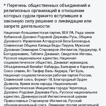
* Перечень общественных объединений и
религиозных организаций в отношении
которых судом принято вступившее в
законную силу решение о ликвидации или
запрете деятельности:
Национал-большевистская партия, ВЕК РА, Рада земли
Кубанской Духовно Родовой Державы Русь, Община
Духовного Управления Асгардской Веси Беловодья,
Славянская Община Капища Веды Перуна, Мужская
Духовная Семинария Староверов-Инглингов, Нурджулар, К
Богодержавию, Таблиги Джамаат, Свидетели Иеговы,
Русское национальное единство, Национал-
социалистическое общество, Джамаат мувахидов,
Объединенный Вилайат Кабарды, Балкарии и Карачая,
Союз славян, Ат-Такфир Валь-Хиджра, Пит Буль,
Национал-социалистическая рабочая партия России,
Славянский союз, Формат-18, Благородный Орден
Дьявола, Армия воли народа, Национальная
Социалистическая Инициатива города Череповца,
Духовно-Родовая Держава Русь, Русское национальное
единство, Древнерусской Инглистической церкви
Православных Староверов-Инглингов, Русский
общенациональный союз, Движение против нелегальной