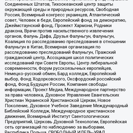
Соединенных Штатов, Тихоокеанский центр защиты
окружающей среды и природных ресурсов, Свободная
Россия, Всемирный конгресс украинцев, Атлантический
совет, Человек в беде, Европейский фонд за демократию,
Джеймстаунский фонд, Прожект Хармони, Родники
дракона, Врачи против насильственного извлечения
органов, Фалунь Дафа, Друзья Фалуньгун, Фалуньгун,
Коалиция по расследованию преследования в отношении
Фалуньгун в Китае, Всемирная организация по
расследованию преследований Фалуньгун, Пражский
гражданский центр, Ассоциация школ политических
исследований при Совете Европы, Центр либеральной
современности, Форум русскоязычных европейцев,
Немецко-русский обмен, Бард колледж, Европейский
выбор, Фонд Ходорковского, Оксфордский российский
фонд, Фонд Будущее России, Компания свободы
информации, Проект Медиа, Международное партнерство
за права человека, Духовное Управление Евангельских
Христиан Украинской Христианской Церкви, Новое
Поколение, Духовное Учебное Заведение Международный
Библейский Колледж, Международное христианское
движение, Всемирный Институт Саентологических
Предприятий, Церковь Духовной Технологии, Европейская
сеть организаций по наблюдению за выборами,
Республика Польша, СВОБОДНЫЙ ИДЕЛЬ-УРАЛ,