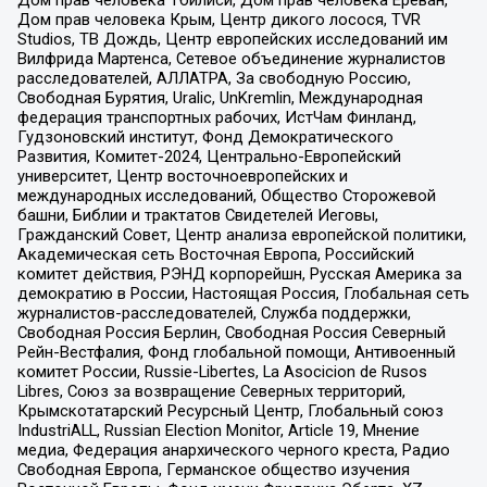
Дом прав человека Крым, Центр дикого лосося, TVR
Studios, ТВ Дождь, Центр европейских исследований им
Вилфрида Мартенса, Сетевое объединение журналистов
расследователей, АЛЛАТРА, За свободную Россию,
Свободная Бурятия, Uralic, UnKremlin, Международная
федерация транспортных рабочих, ИстЧам Финланд,
Гудзоновский институт, Фонд Демократического
Развития, Комитет-2024, Центрально-Европейский
университет, Центр восточноевропейских и
международных исследований, Общество Сторожевой
башни, Библии и трактатов Свидетелей Иеговы,
Гражданский Совет, Центр анализа европейской политики,
Академическая сеть Восточная Европа, Российский
комитет действия, РЭНД корпорейшн, Русская Америка за
демократию в России, Настоящая Россия, Глобальная сеть
журналистов-расследователей, Служба поддержки,
Свободная Россия Берлин, Свободная Россия Северный
Рейн-Вестфалия, Фонд глобальной помощи, Антивоенный
комитет России, Russie-Libertes, La Asocicion de Rusos
Libres, Союз за возвращение Северных территорий,
Крымскотатарский Ресурсный Центр, Глобальный союз
IndustriALL, Russian Election Monitor, Article 19, Мнение
медиа, Федерация анархического черного креста, Радио
Свободная Европа, Германское общество изучения