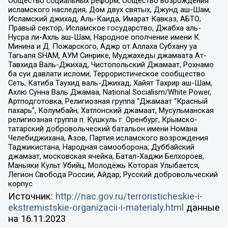
Общество социальных реформ, Общество возрождения
исламского наследия, Дом двух святых, Джунд аш-Шам,
Исламский джихад, Аль-Каида, Имарат Кавказ, АБТО,
Правый сектор, Исламское государство, Джабха аль-
Нусра ли-Ахль аш-Шам, Народное ополчение имени К.
Минина и Д. Пожарского, Аджр от Аллаха Субхану уа
Тагьаля SHAM, АУМ Синрике, Муджахеды джамаата Ат-
Тавхида Валь-Джихад, Чистопольский Джамаат, Рохнамо
ба суи давлати исломи, Террористическое сообщество
Сеть, Катиба Таухид валь-Джихад, Хайят Тахрир аш-Шам,
Ахлю Сунна Валь Джамаа, National Socialism/White Power,
Артподготовка, Религиозная группа “Джамаат “Красный
пахарь”, Колумбайн, Хатлонский джамаат, Мусульманская
религиозная группа п. Кушкуль г. Оренбург, Крымско-
татарский добровольческий батальон имени Номана
Челебиджихана, Азов, Партия исламского возрождения
Таджикистана, Народная самооборона, Дуббайский
джамаат, московская ячейка, Батал-Хаджи Белхороев,
Маньяки Культ Убийц, Молодёжь Которая Улыбается,
Легион Свобода России, Айдар, Русский добровольческий
корпус
Источник:
http://nac.gov.ru/terroristicheskie-i-
ekstremistskie-organizacii-i-materialy.html
данные
на
16.11.2023