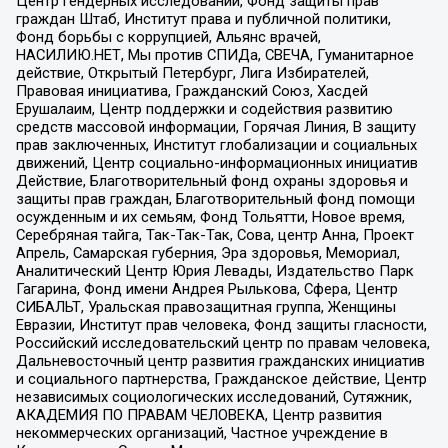
Центр гендерных исследований, Фонд защиты прав
граждан Штаб, Институт права и публичной политики,
Фонд борьбы с коррупцией, Альянс врачей,
НАСИЛИЮ.НЕТ, Мы против СПИДа, СВЕЧА, Гуманитарное
действие, Открытый Петербург, Лига Избирателей,
Правовая инициатива, Гражданский Союз, Хасдей
Ерушалаим, Центр поддержки и содействия развитию
средств массовой информации, Горячая Линия, В защиту
прав заключенных, Институт глобализации и социальных
движений, Центр социально-информационных инициатив
Действие, Благотворительный фонд охраны здоровья и
защиты прав граждан, Благотворительный фонд помощи
осужденным и их семьям, Фонд Тольятти, Новое время,
Серебряная тайга, Так-Так-Так, Сова, центр Анна, Проект
Апрель, Самарская губерния, Эра здоровья, Мемориал,
Аналитический Центр Юрия Левады, Издательство Парк
Гагарина, Фонд имени Андрея Рылькова, Сфера, Центр
СИБАЛЬТ, Уральская правозащитная группа, Женщины
Евразии, Институт прав человека, Фонд защиты гласности,
Российский исследовательский центр по правам человека,
Дальневосточный центр развития гражданских инициатив
и социального партнерства, Гражданское действие, Центр
независимых социологических исследований, Сутяжник,
АКАДЕМИЯ ПО ПРАВАМ ЧЕЛОВЕКА, Центр развития
некоммерческих организаций, Частное учреждение в