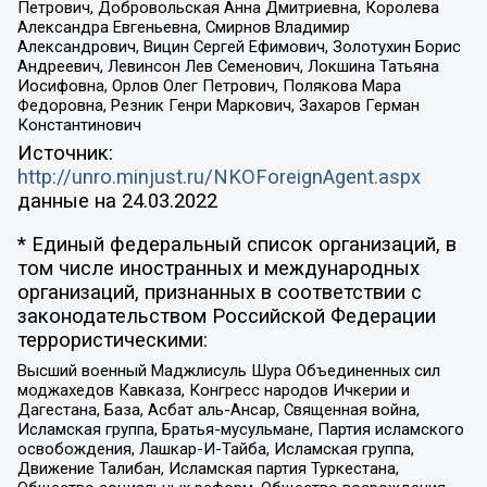
Петрович, Добровольская Анна Дмитриевна, Королева
Александра Евгеньевна, Смирнов Владимир
Александрович, Вицин Сергей Ефимович, Золотухин Борис
Андреевич, Левинсон Лев Семенович, Локшина Татьяна
Иосифовна, Орлов Олег Петрович, Полякова Мара
Федоровна, Резник Генри Маркович, Захаров Герман
Константинович
Источник:
http://unro.minjust.ru/NKOForeignAgent.aspx
данные на
24.03.2022
* Единый федеральный список организаций, в
том числе иностранных и международных
организаций, признанных в соответствии с
законодательством Российской Федерации
террористическими:
Высший военный Маджлисуль Шура Объединенных сил
моджахедов Кавказа, Конгресс народов Ичкерии и
Дагестана, База, Асбат аль-Ансар, Священная война,
Исламская группа, Братья-мусульмане, Партия исламского
освобождения, Лашкар-И-Тайба, Исламская группа,
Движение Талибан, Исламская партия Туркестана,