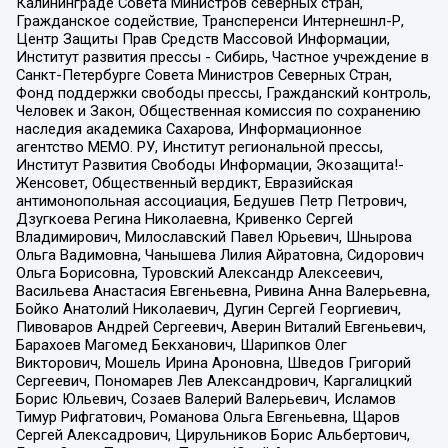
Калининграде Совета Министров северных стран,
Гражданское содействие, Трансперенси Интернешнл-Р,
Центр Защиты Прав Средств Массовой Информации,
Институт развития прессы - Сибирь, Частное учреждение в
Санкт-Петербурге Совета Министров Северных Стран,
Фонд поддержки свободы прессы, Гражданский контроль,
Человек и Закон, Общественная комиссия по сохранению
наследия академика Сахарова, Информационное
агентство МЕМО. РУ, Институт региональной прессы,
Институт Развития Свободы Информации, Экозащита!-
Женсовет, Общественный вердикт, Евразийская
антимонопольная ассоциация, Бедушев Петр Петрович,
Дзугкоева Регина Николаевна, Кривенко Сергей
Владимирович, Милославский Павел Юрьевич, Шнырова
Ольга Вадимовна, Чанышева Лилия Айратовна, Сидорович
Ольга Борисовна, Туровский Александр Алексеевич,
Васильева Анастасия Евгеньевна, Ривина Анна Валерьевна,
Бойко Анатолий Николаевич, Дугин Сергей Георгиевич,
Пивоваров Андрей Сергеевич, Аверин Виталий Евгеньевич,
Барахоев Магомед Бекханович, Шарипков Олег
Викторович, Мошель Ирина Ароновна, Шведов Григорий
Сергеевич, Пономарев Лев Александрович, Каргалицкий
Борис Юльевич, Созаев Валерий Валерьевич, Исламов
Тимур Рифгатович, Романова Ольга Евгеньевна, Щаров
Сергей Алексадрович, Цирульников Борис Альбертович,