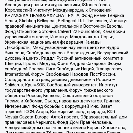
Ассоциация развития журналистики, IStories fonds,
Королевский Институт Международных Отношений,
КРИМСЬКА ПРАВОЗАХИСНА ГРУПА, Фонд имени Генриха
Бёлля, Stichting Bellingcat, Bellingcat Ltd, The Insider, Институт
правовой инициативы Центральной и Восточной Европы,
Фонд Открытой Эстонии, Calvert 22 Foundation, Канадский
украинский конгресс, Институт Макдональда-Лорье,
Украинская национальная федерация Канады,
Декабристы, Международный научный центр им Вудро
Вильсона, Свободная пресса, Возрождение, Всеукраинский
духовный центр , Риддл, Русский антивоенный комитет в
Швеции, Проект Медуза, Фонд Андрея Сахарова, Форум
свободной России, Лига Свободных Наций, Transparеncy
International, Форум Свободных Народов ПостРоссии,
Солидарность с гражданским движением в России –
Solidarus, КрымSOS, Свободный университет, Институт
государственного управления, Форум гражданского
общества Россия, Беллона, Союз жителей островов
Тисима и Хабомаи, Съезд народных депутатов, Гринпис
Интернешнл, Фонд борьбы с коррупцией Инк, Завет
церквей TCCN, Агора, Всемирный фонд природы, BDR
Novaja Gazeta-Europe, Алтай проект, Образовательный дом
прав человека Чернигов, Фонд Дом Прав Человека,
Белорусский дом прав человека имени Бориса Звозскова,
Дом прав человека Тбилиси, Дом прав человека Ереван,