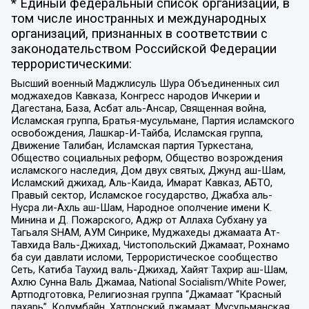
* Единый федеральный список организаций, в
том числе иностранных и международных
организаций, признанных в соответствии с
законодательством Российской Федерации
террористическими:
Высший военный Маджлисуль Шура Объединенных сил
моджахедов Кавказа, Конгресс народов Ичкерии и
Дагестана, База, Асбат аль-Ансар, Священная война,
Исламская группа, Братья-мусульмане, Партия исламского
освобождения, Лашкар-И-Тайба, Исламская группа,
Движение Талибан, Исламская партия Туркестана,
Общество социальных реформ, Общество возрождения
исламского наследия, Дом двух святых, Джунд аш-Шам,
Исламский джихад, Аль-Каида, Имарат Кавказ, АБТО,
Правый сектор, Исламское государство, Джабха аль-
Нусра ли-Ахль аш-Шам, Народное ополчение имени К.
Минина и Д. Пожарского, Аджр от Аллаха Субхану уа
Тагьаля SHAM, АУМ Синрике, Муджахеды джамаата Ат-
Тавхида Валь-Джихад, Чистопольский Джамаат, Рохнамо
ба суи давлати исломи, Террористическое сообщество
Сеть, Катиба Таухид валь-Джихад, Хайят Тахрир аш-Шам,
Ахлю Сунна Валь Джамаа, National Socialism/White Power,
Артподготовка, Религиозная группа “Джамаат “Красный
пахарь”, Колумбайн, Хатлонский джамаат, Мусульманская