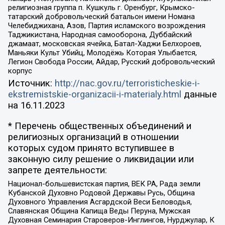
религиозная группа п. Кушкуль г. Оренбург, Крымско-
татарский добровольческий батальон имени Номана
Челебиджихана, Азов, Партия исламского возрождения
Таджикистана, Народная самооборона, Дуббайский
джамаат, московская ячейка, Батал-Хаджи Белхороев,
Маньяки Культ Убийц, Молодёжь Которая Улыбается,
Легион Свобода России, Айдар, Русский добровольческий
корпус
Источник:
http://nac.gov.ru/terroristicheskie-i-
ekstremistskie-organizacii-i-materialy.html
данные
на
16.11.2023
* Перечень общественных объединений и
религиозных организаций в отношении
которых судом принято вступившее в
законную силу решение о ликвидации или
запрете деятельности:
Национал-большевистская партия, ВЕК РА, Рада земли
Кубанской Духовно Родовой Державы Русь, Община
Духовного Управления Асгардской Веси Беловодья,
Славянская Община Капища Веды Перуна, Мужская
Духовная Семинария Староверов-Инглингов, Нурджулар, К