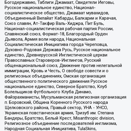
Богодержавию, Таблиги Джамаат, Свидетели Иеговы,
Русское национальное единство, Национал-
социалистическое общество, Джамаат мувахидов,
Объединенный Вилайат Кабарды, Балкарии и Карачая,
Союз славян, Ат-Такфир Валь-Хиджра, Пит Буль,
Национал-социалистическая рабочая партия России,
Славянский союз, Формат-18, Благородный Орден
Дьявола, Армия воли народа, Национальная
Социалистическая Инициатива города Череповца,
Духовно-Родовая Держава Русь, Русское национальное
единство, Древнерусской Инглистической церкви
Православных Староверов-Инглингов, Русский
общенациональный союз, Движение против нелегальной
иммиграции, Кровь и Честь, О свободе совести и о
религиозных объединениях, Омская организация
общественного политического движения Русское
национальное единство, Северное Братство, Клуб
Болельщиков Футбольного Клуба Динамо,
Файзрахманисты, Мусульманская религиозная организация
п. Боровский, Община Коренного Русского народа
Щелковского района, Правый сектор, УНА - УНСО,
Украинская повстанческая армия, Тризуб им. Степана
Бандеры, Братство, Белый Крест, Misanthropic division,
Религиозное объединение последователей инглиизма,
Народная Социальная Инициатива, TulaSkins,