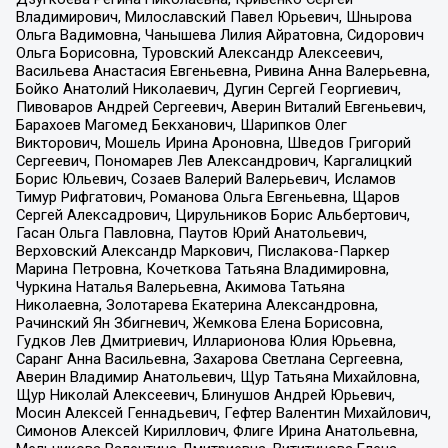
Владимирович, Милославский Павел Юрьевич, Шнырова
Ольга Вадимовна, Чанышева Лилия Айратовна, Сидорович
Ольга Борисовна, Туровский Александр Алексеевич,
Васильева Анастасия Евгеньевна, Ривина Анна Валерьевна,
Бойко Анатолий Николаевич, Дугин Сергей Георгиевич,
Пивоваров Андрей Сергеевич, Аверин Виталий Евгеньевич,
Барахоев Магомед Бекханович, Шарипков Олег
Викторович, Мошель Ирина Ароновна, Шведов Григорий
Сергеевич, Пономарев Лев Александрович, Каргалицкий
Борис Юльевич, Созаев Валерий Валерьевич, Исламов
Тимур Рифгатович, Романова Ольга Евгеньевна, Щаров
Сергей Алексадрович, Цирульников Борис Альбертович,
Гасан Ольга Павловна, Паутов Юрий Анатольевич,
Верховский Александр Маркович, Пислакова-Паркер
Марина Петровна, Кочеткова Татьяна Владимировна,
Чуркина Наталья Валерьевна, Акимова Татьяна
Николаевна, Золотарева Екатерина Александровна,
Рачинский Ян Збигневич, Жемкова Елена Борисовна,
Гудков Лев Дмитриевич, Илларионова Юлия Юрьевна,
Саранг Анна Васильевна, Захарова Светлана Сергеевна,
Аверин Владимир Анатольевич, Щур Татьяна Михайловна,
Щур Николай Алексеевич, Блинушов Андрей Юрьевич,
Мосин Алексей Геннадьевич, Гефтер Валентин Михайлович,
Симонов Алексей Кириллович, Флиге Ирина Анатольевна,