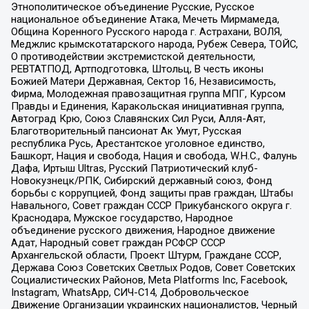
Этнополитическое объединение Русские, Русское
национальное объединение Атака, Мечеть Мирмамеда,
Община Коренного Русского народа г. Астрахани, ВОЛЯ,
Меджлис крымскотатарского народа, Рубеж Севера, ТОЙС,
О противодействии экстремистской деятельности,
РЕВТАТПОД, Артподготовка, Штольц, В честь иконы
Божией Матери Державная, Сектор 16, Независимость,
Фирма, Молодежная правозащитная группа МПГ, Курсом
Правды и Единения, Каракольская инициативная группа,
Автоград Крю, Союз Славянских Сил Руси, Алля-Аят,
Благотворительный пансионат Ак Умут, Русская
республика Русь, Арестантское уголовное единство,
Башкорт, Нация и свобода, Нация и свобода, W.H.С., Фалунь
Дафа, Иртыш Ultras, Русский Патриотический клуб-
Новокузнецк/РПК, Сибирский державный союз, Фонд
борьбы с коррупцией, Фонд защиты прав граждан, Штабы
Навального, Совет граждан СССР Прикубанского округа г.
Краснодара, Мужское государство, Народное
объединение русского движения, Народное движение
Адат, Народный совет граждан РСФСР СССР
Архангельской области, Проект Штурм, Граждане СССР,
Держава Союз Советских Светлых Родов, Совет Советских
Социалистических Районов, Meta Platforms Inc, Facebook,
Instagram, WhatsApp, СИЧ-С14, Добровольческое
Движение Организации украинских националистов, Черный