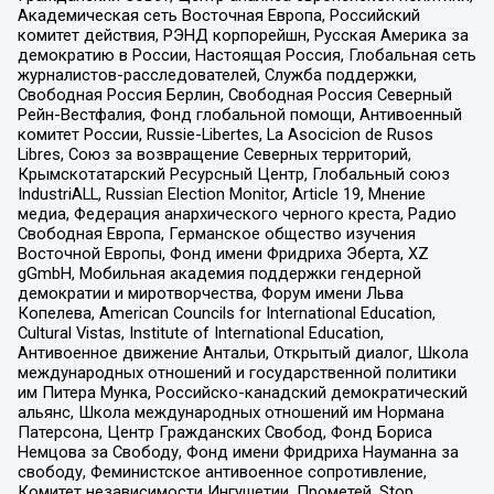
Академическая сеть Восточная Европа, Российский
комитет действия, РЭНД корпорейшн, Русская Америка за
демократию в России, Настоящая Россия, Глобальная сеть
журналистов-расследователей, Служба поддержки,
Свободная Россия Берлин, Свободная Россия Северный
Рейн-Вестфалия, Фонд глобальной помощи, Антивоенный
комитет России, Russie-Libertes, La Asocicion de Rusos
Libres, Союз за возвращение Северных территорий,
Крымскотатарский Ресурсный Центр, Глобальный союз
IndustriALL, Russian Election Monitor, Article 19, Мнение
медиа, Федерация анархического черного креста, Радио
Свободная Европа, Германское общество изучения
Восточной Европы, Фонд имени Фридриха Эберта, XZ
gGmbH, Мобильная академия поддержки гендерной
демократии и миротворчества, Форум имени Льва
Копелева, American Councils for International Education,
Cultural Vistas, Institute of International Education,
Антивоенное движение Антальи, Открытый диалог, Школа
международных отношений и государственной политики
им Питера Мунка, Российско-канадский демократический
альянс, Школа международных отношений им Нормана
Патерсона, Центр Гражданских Свобод, Фонд Бориса
Немцова за Свободу, Фонд имени Фридриха Науманна за
свободу, Феминистское антивоенное сопротивление,
Комитет независимости Ингушетии, Прометей, Stop