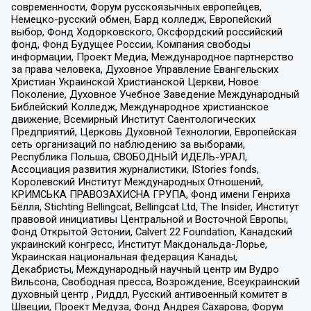
современности, Форум русскоязычных европейцев,
Немецко-русский обмен, Бард колледж, Европейский
выбор, Фонд Ходорковского, Оксфордский российский
фонд, Фонд Будущее России, Компания свободы
информации, Проект Медиа, Международное партнерство
за права человека, Духовное Управление Евангельских
Христиан Украинской Христианской Церкви, Новое
Поколение, Духовное Учебное Заведение Международный
Библейский Колледж, Международное христианское
движение, Всемирный Институт Саентологических
Предприятий, Церковь Духовной Технологии, Европейская
сеть организаций по наблюдению за выборами,
Республика Польша, СВОБОДНЫЙ ИДЕЛЬ-УРАЛ,
Ассоциация развития журналистики, IStories fonds,
Королевский Институт Международных Отношений,
КРИМСЬКА ПРАВОЗАХИСНА ГРУПА, Фонд имени Генриха
Бёлля, Stichting Bellingcat, Bellingcat Ltd, The Insider, Институт
правовой инициативы Центральной и Восточной Европы,
Фонд Открытой Эстонии, Calvert 22 Foundation, Канадский
украинский конгресс, Институт Макдональда-Лорье,
Украинская национальная федерация Канады,
Декабристы, Международный научный центр им Вудро
Вильсона, Свободная пресса, Возрождение, Всеукраинский
духовный центр , Риддл, Русский антивоенный комитет в
Швеции, Проект Медуза, Фонд Андрея Сахарова, Форум