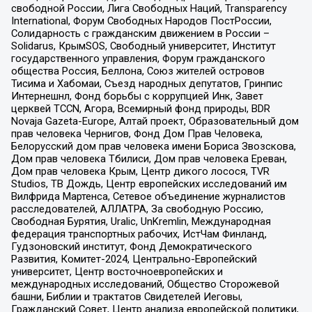
свободной России, Лига Свободных Наций, Transparеncy
International, Форум Свободных Народов ПостРоссии,
Солидарность с гражданским движением в России –
Solidarus, КрымSOS, Свободный университет, Институт
государственного управления, Форум гражданского
общества Россия, Беллона, Союз жителей островов
Тисима и Хабомаи, Съезд народных депутатов, Гринпис
Интернешнл, Фонд борьбы с коррупцией Инк, Завет
церквей TCCN, Агора, Всемирный фонд природы, BDR
Novaja Gazeta-Europe, Алтай проект, Образовательный дом
прав человека Чернигов, Фонд Дом Прав Человека,
Белорусский дом прав человека имени Бориса Звозскова,
Дом прав человека Тбилиси, Дом прав человека Ереван,
Дом прав человека Крым, Центр дикого лосося, TVR
Studios, ТВ Дождь, Центр европейских исследований им
Вилфрида Мартенса, Сетевое объединение журналистов
расследователей, АЛЛАТРА, За свободную Россию,
Свободная Бурятия, Uralic, UnKremlin, Международная
федерация транспортных рабочих, ИстЧам Финланд,
Гудзоновский институт, Фонд Демократического
Развития, Комитет-2024, Центрально-Европейский
университет, Центр восточноевропейских и
международных исследований, Общество Сторожевой
башни, Библии и трактатов Свидетелей Иеговы,
Гражданский Совет, Центр анализа европейской политики,