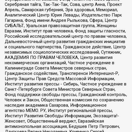
Серебряная тайга, Так-Так-Так, Сова, центр Анна, Проект
Апрель, Самарская губерния, Эра здоровья, Мемориал,
Аналитический Центр Юрия Левады, Издательство Парк
Гагарина, Фонд имени Андрея Рылькова, Сфера, Центр
СИБАЛЬТ, Уральская правозащитная группа, Женщины
Евразии, Институт прав человека, Фонд защиты гласности,
Российский исследовательский центр по правам человека,
Дальневосточный центр развития гражданских инициатив
и социального партнерства, Гражданское действие, Центр
независимых социологических исследований, Сутяжник,
АКАДЕМИЯ ПО ПРАВАМ ЧЕЛОВЕКА, Центр развития
некоммерческих организаций, Частное учреждение в
Калининграде Совета Министров северных стран,
Гражданское содействие, Трансперенси Интернешнл-Р,
Центр Защиты Прав Средств Массовой Информации,
Институт развития прессы - Сибирь, Частное учреждение в
Санкт-Петербурге Совета Министров Северных Стран,
Фонд поддержки свободы прессы, Гражданский контроль,
Человек и Закон, Общественная комиссия по сохранению
наследия академика Сахарова, Информационное
агентство МЕМО. РУ, Институт региональной прессы,
Институт Развития Свободы Информации, Экозащита!-
Женсовет, Общественный вердикт, Евразийская
антимонопольная ассоциация, Бедушев Петр Петрович,
Дзугкоева Регина Николаевна, Кривенко Сергей