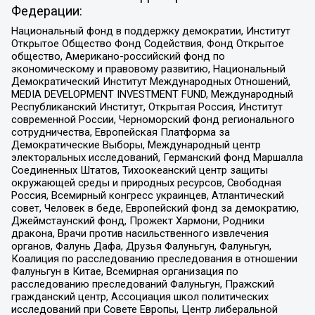
Федерации:
Национальный фонд в поддержку демократии, Институт
Открытое Общество Фонд Содействия, Фонд Открытое
общество, Американо-российский фонд по
экономическому и правовому развитию, Национальный
Демократический Институт Международных Отношений,
MEDIA DEVELOPMENT INVESTMENT FUND, Международный
Республиканский Институт, Открытая Россия, Институт
современной России, Черноморский фонд регионального
сотрудничества, Европейская Платформа за
Демократические Выборы, Международный центр
электоральных исследований, Германский фонд Маршалла
Соединенных Штатов, Тихоокеанский центр защиты
окружающей среды и природных ресурсов, Свободная
Россия, Всемирный конгресс украинцев, Атлантический
совет, Человек в беде, Европейский фонд за демократию,
Джеймстаунский фонд, Прожект Хармони, Родники
дракона, Врачи против насильственного извлечения
органов, Фалунь Дафа, Друзья Фалуньгун, Фалуньгун,
Коалиция по расследованию преследования в отношении
Фалуньгун в Китае, Всемирная организация по
расследованию преследований Фалуньгун, Пражский
гражданский центр, Ассоциация школ политических
исследований при Совете Европы, Центр либеральной