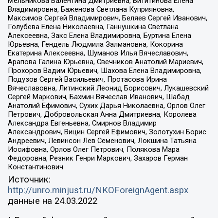
Мельникова Валентина Дмитриевна, Вититинова Елена
Владимировна, Баженова Светлана Куприяновна,
Максимов Сергей Владимирович, Беляев Сергей Иванович,
Голубева Елена Николаевна, Ганнушкина Светлана
Алексеевна, Закс Елена Владимировна, Буртина Елена
Юрьевна, Гендель Людмила Залмановна, Кокорина
Екатерина Алексеевна, Шуманов Илья Вячеславович,
Арапова Галина Юрьевна, Свечников Анатолий Мариевич,
Прохоров Вадим Юрьевич, Шахова Елена Владимировна,
Подузов Сергей Васильевич, Протасова Ирина
Вячеславовна, Литинский Леонид Борисович, Лукашевский
Сергей Маркович, Бахмин Вячеслав Иванович, Шабад
Анатолий Ефимович, Сухих Дарья Николаевна, Орлов Олег
Петрович, Добровольская Анна Дмитриевна, Королева
Александра Евгеньевна, Смирнов Владимир
Александрович, Вицин Сергей Ефимович, Золотухин Борис
Андреевич, Левинсон Лев Семенович, Локшина Татьяна
Иосифовна, Орлов Олег Петрович, Полякова Мара
Федоровна, Резник Генри Маркович, Захаров Герман
Константинович
Источник:
http://unro.minjust.ru/NKOForeignAgent.aspx
данные на
24.03.2022