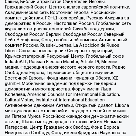
башни, Библии и трактатов Свидетелей Иеговы,
Гражданский Совет, Центр анализа европейской политики,
Академическая сеть Восточная Европа, Российский
комитет действия, РЭНД корпорейшн, Русская Америка за
демократию в России, Настоящая Россия, Глобальная сеть
журналистов-расследователей, Служба поддержки,
Свободная Россия Берлин, Свободная Россия Северный
Рейн-Вестфалия, Фонд глобальной помощи, Антивоенный
комитет России, Russie-Libertes, La Asocicion de Rusos
Libres, Союз за возвращение Северных территорий,
Крымскотатарский Ресурсный Центр, Глобальный союз
IndustriALL, Russian Election Monitor, Article 19, Мнение
медиа, Федерация анархического черного креста, Радио
Свободная Европа, Германское общество изучения
Восточной Европы, Фонд имени Фридриха Эберта, XZ
gGmbH, Мобильная академия поддержки гендерной
демократии и миротворчества, Форум имени Льва
Копелева, American Councils for International Education,
Cultural Vistas, Institute of International Education,
Антивоенное движение Антальи, Открытый диалог, Школа
международных отношений и государственной политики
им Питера Мунка, Российско-канадский демократический
альянс, Школа международных отношений им Нормана
Патерсона, Центр Гражданских Свобод, Фонд Бориса
Немцова за Свободу, Фонд имени Фридриха Науманна за