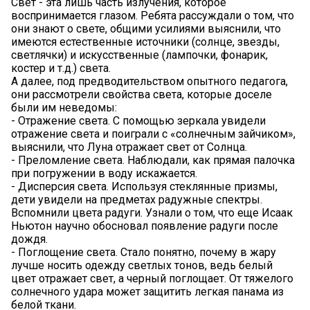
Свет - эта лишь часть излучения, которое
воспринимается глазом. Ребята рассуждали о том, что
они знают о свете, общими усилиями выяснили, что
имеются естественные источники (солнце, звезды,
светлячки) и искусственные (лампочки, фонарик,
костер и т.д.) света.
А далее, под предводительством опытного педагога,
они рассмотрели свойства света, которые доселе
были им неведомы:
- Отражение света. С помощью зеркала увидели
отражение света и поиграли с «солнечным зайчиком»,
выяснили, что Луна отражает свет от Солнца.
- Преломление света. Наблюдали, как прямая палочка
при погружении в воду искажается.
- Дисперсия света. Используя стеклянные призмы,
дети увидели на предметах радужные спектры.
Вспомнили цвета радуги. Узнали о том, что еще Исаак
Ньютон научно обосновал появление радуги после
дождя.
- Поглощение света. Стало понятно, почему в жару
лучше носить одежду светлых тонов, ведь белый
цвет отражает свет, а черный поглощает. От тяжелого
солнечного удара может защитить легкая панама из
белой ткани.