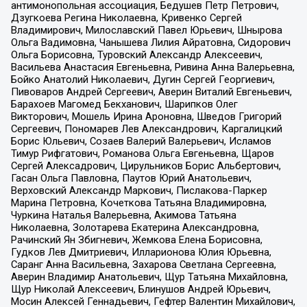
антимонопольная ассоциация, Бедушев Петр Петрович,
Дзугкоева Регина Николаевна, Кривенко Сергей
Владимирович, Милославский Павел Юрьевич, Шнырова
Ольга Вадимовна, Чанышева Лилия Айратовна, Сидорович
Ольга Борисовна, Туровский Александр Алексеевич,
Васильева Анастасия Евгеньевна, Ривина Анна Валерьевна,
Бойко Анатолий Николаевич, Дугин Сергей Георгиевич,
Пивоваров Андрей Сергеевич, Аверин Виталий Евгеньевич,
Барахоев Магомед Бекханович, Шарипков Олег
Викторович, Мошель Ирина Ароновна, Шведов Григорий
Сергеевич, Пономарев Лев Александрович, Каргалицкий
Борис Юльевич, Созаев Валерий Валерьевич, Исламов
Тимур Рифгатович, Романова Ольга Евгеньевна, Щаров
Сергей Алексадрович, Цирульников Борис Альбертович,
Гасан Ольга Павловна, Паутов Юрий Анатольевич,
Верховский Александр Маркович, Пислакова-Паркер
Марина Петровна, Кочеткова Татьяна Владимировна,
Чуркина Наталья Валерьевна, Акимова Татьяна
Николаевна, Золотарева Екатерина Александровна,
Рачинский Ян Збигневич, Жемкова Елена Борисовна,
Гудков Лев Дмитриевич, Илларионова Юлия Юрьевна,
Саранг Анна Васильевна, Захарова Светлана Сергеевна,
Аверин Владимир Анатольевич, Щур Татьяна Михайловна,
Щур Николай Алексеевич, Блинушов Андрей Юрьевич,
Мосин Алексей Геннадьевич, Гефтер Валентин Михайлович,