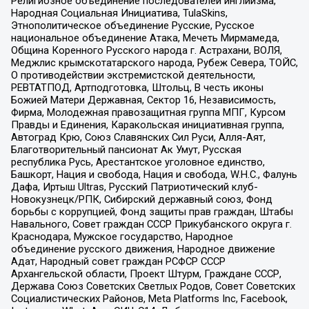
Религиозное объединение последователей инглиизма,
Народная Социальная Инициатива, TulaSkins,
Этнополитическое объединение Русские, Русское
национальное объединение Атака, Мечеть Мирмамеда,
Община Коренного Русского народа г. Астрахани, ВОЛЯ,
Меджлис крымскотатарского народа, Рубеж Севера, ТОЙС,
О противодействии экстремистской деятельности,
РЕВТАТПОД, Артподготовка, Штольц, В честь иконы
Божией Матери Державная, Сектор 16, Независимость,
Фирма, Молодежная правозащитная группа МПГ, Курсом
Правды и Единения, Каракольская инициативная группа,
Автоград Крю, Союз Славянских Сил Руси, Алля-Аят,
Благотворительный пансионат Ак Умут, Русская
республика Русь, Арестантское уголовное единство,
Башкорт, Нация и свобода, Нация и свобода, W.H.С., Фалунь
Дафа, Иртыш Ultras, Русский Патриотический клуб-
Новокузнецк/РПК, Сибирский державный союз, Фонд
борьбы с коррупцией, Фонд защиты прав граждан, Штабы
Навального, Совет граждан СССР Прикубанского округа г.
Краснодара, Мужское государство, Народное
объединение русского движения, Народное движение
Адат, Народный совет граждан РСФСР СССР
Архангельской области, Проект Штурм, Граждане СССР,
Держава Союз Советских Светлых Родов, Совет Советских
Социалистических Районов, Meta Platforms Inc, Facebook,