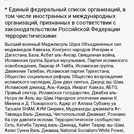
* Единый федеральный список организаций, в
том числе иностранных и международных
организаций, признанных в соответствии с
законодательством Российской Федерации
террористическими:
Высший военный Маджлисуль Шура Объединенных сил
моджахедов Кавказа, Конгресс народов Ичкерии и
Дагестана, База, Асбат аль-Ансар, Священная война,
Исламская группа, Братья-мусульмане, Партия исламского
освобождения, Лашкар-И-Тайба, Исламская группа,
Движение Талибан, Исламская партия Туркестана,
Общество социальных реформ, Общество возрождения
исламского наследия, Дом двух святых, Джунд аш-Шам,
Исламский джихад, Аль-Каида, Имарат Кавказ, АБТО,
Правый сектор, Исламское государство, Джабха аль-
Нусра ли-Ахль аш-Шам, Народное ополчение имени К.
Минина и Д. Пожарского, Аджр от Аллаха Субхану уа
Тагьаля SHAM, АУМ Синрике, Муджахеды джамаата Ат-
Тавхида Валь-Джихад, Чистопольский Джамаат, Рохнамо
ба суи давлати исломи, Террористическое сообщество
Сеть, Катиба Таухид валь-Джихад, Хайят Тахрир аш-Шам,
Ахлю Сунна Валь Джамаа, National Socialism/White Power,