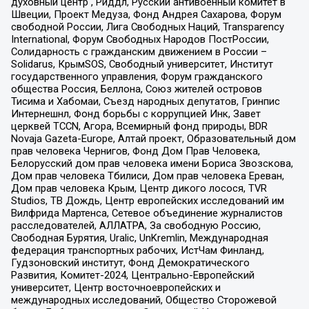
духовный центр , Риддл, Русский антивоенный комитет в
Швеции, Проект Медуза, Фонд Андрея Сахарова, Форум
свободной России, Лига Свободных Наций, Transparеncy
International, Форум Свободных Народов ПостРоссии,
Солидарность с гражданским движением в России –
Solidarus, КрымSOS, Свободный университет, Институт
государственного управления, Форум гражданского
общества Россия, Беллона, Союз жителей островов
Тисима и Хабомаи, Съезд народных депутатов, Гринпис
Интернешнл, Фонд борьбы с коррупцией Инк, Завет
церквей TCCN, Агора, Всемирный фонд природы, BDR
Novaja Gazeta-Europe, Алтай проект, Образовательный дом
прав человека Чернигов, Фонд Дом Прав Человека,
Белорусский дом прав человека имени Бориса Звозскова,
Дом прав человека Тбилиси, Дом прав человека Ереван,
Дом прав человека Крым, Центр дикого лосося, TVR
Studios, ТВ Дождь, Центр европейских исследований им
Вилфрида Мартенса, Сетевое объединение журналистов
расследователей, АЛЛАТРА, За свободную Россию,
Свободная Бурятия, Uralic, UnKremlin, Международная
федерация транспортных рабочих, ИстЧам Финланд,
Гудзоновский институт, Фонд Демократического
Развития, Комитет-2024, Центрально-Европейский
университет, Центр восточноевропейских и
международных исследований, Общество Сторожевой