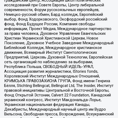
гражданский центр, Ассоциация школ политических
исследований при Совете Европы, Центр либеральной
современности, Форум русскоязычных европейцев,
Немецко-русский обмен, Бард колледж, Европейский
выбор, Фонд Ходорковского, Оксфордский российский
фонд, Фонд Будущее России, Компания свободы
информации, Проект Медиа, Международное партнерство
за права человека, Духовное Управление Евангельских
Христиан Украинской Христианской Церкви, Новое
Поколение, Духовное Учебное Заведение Международный
Библейский Колледж, Международное христианское
движение, Всемирный Институт Саентологических
Предприятий, Церковь Духовной Технологии, Европейская
сеть организаций по наблюдению за выборами,
Республика Польша, СВОБОДНЫЙ ИДЕЛЬ-УРАЛ,
Ассоциация развития журналистики, IStories fonds,
Королевский Институт Международных Отношений,
КРИМСЬКА ПРАВОЗАХИСНА ГРУПА, Фонд имени Генриха
Бёлля, Stichting Bellingcat, Bellingcat Ltd, The Insider, Институт
правовой инициативы Центральной и Восточной Европы,
Фонд Открытой Эстонии, Calvert 22 Foundation, Канадский
украинский конгресс, Институт Макдональда-Лорье,
Украинская национальная федерация Канады,
Декабристы, Международный научный центр им Вудро
Вильсона, Свободная пресса, Возрождение, Всеукраинский