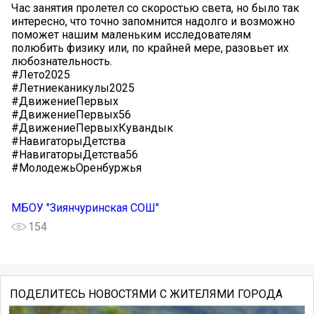
Час занятия пролетел со скоростью света, но было так
интересно, что точно запомнится надолго и возможно
поможет нашим маленьким исследователям
полюбить физику или, по крайней мере, разовьет их
любознательность.
#Лето2025
#Летниеканикулы2025
#ДвижениеПервых
#ДвижениеПервых56
#ДвижениеПервыхКувандык
#НавигаторыДетства
#НавигаторыДетства56
#МолодежьОренбуржья
МБОУ "Зиянчуринская СОШ"
154
ПОДЕЛИТЕСЬ НОВОСТЯМИ С ЖИТЕЛЯМИ ГОРОДА