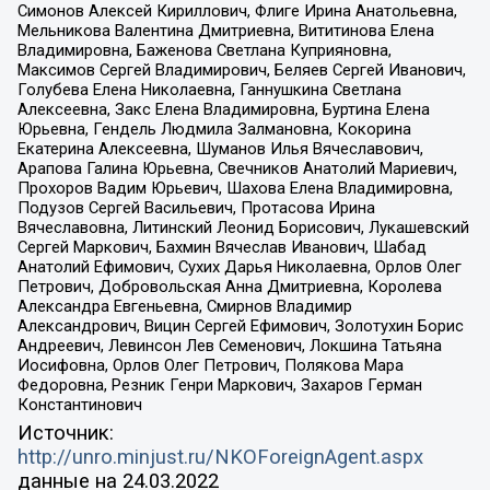
Симонов Алексей Кириллович, Флиге Ирина Анатольевна,
Мельникова Валентина Дмитриевна, Вититинова Елена
Владимировна, Баженова Светлана Куприяновна,
Максимов Сергей Владимирович, Беляев Сергей Иванович,
Голубева Елена Николаевна, Ганнушкина Светлана
Алексеевна, Закс Елена Владимировна, Буртина Елена
Юрьевна, Гендель Людмила Залмановна, Кокорина
Екатерина Алексеевна, Шуманов Илья Вячеславович,
Арапова Галина Юрьевна, Свечников Анатолий Мариевич,
Прохоров Вадим Юрьевич, Шахова Елена Владимировна,
Подузов Сергей Васильевич, Протасова Ирина
Вячеславовна, Литинский Леонид Борисович, Лукашевский
Сергей Маркович, Бахмин Вячеслав Иванович, Шабад
Анатолий Ефимович, Сухих Дарья Николаевна, Орлов Олег
Петрович, Добровольская Анна Дмитриевна, Королева
Александра Евгеньевна, Смирнов Владимир
Александрович, Вицин Сергей Ефимович, Золотухин Борис
Андреевич, Левинсон Лев Семенович, Локшина Татьяна
Иосифовна, Орлов Олег Петрович, Полякова Мара
Федоровна, Резник Генри Маркович, Захаров Герман
Константинович
Источник:
http://unro.minjust.ru/NKOForeignAgent.aspx
данные на
24.03.2022