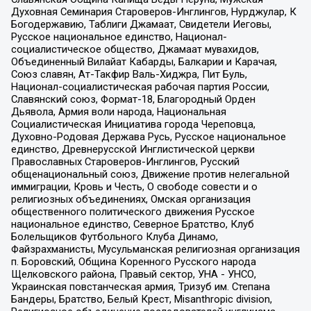
Духовная Семинария Староверов-Инглингов, Нурджулар, К
Богодержавию, Таблиги Джамаат, Свидетели Иеговы,
Русское национальное единство, Национал-
социалистическое общество, Джамаат мувахидов,
Объединенный Вилайат Кабарды, Балкарии и Карачая,
Союз славян, Ат-Такфир Валь-Хиджра, Пит Буль,
Национал-социалистическая рабочая партия России,
Славянский союз, Формат-18, Благородный Орден
Дьявола, Армия воли народа, Национальная
Социалистическая Инициатива города Череповца,
Духовно-Родовая Держава Русь, Русское национальное
единство, Древнерусской Инглистической церкви
Православных Староверов-Инглингов, Русский
общенациональный союз, Движение против нелегальной
иммиграции, Кровь и Честь, О свободе совести и о
религиозных объединениях, Омская организация
общественного политического движения Русское
национальное единство, Северное Братство, Клуб
Болельщиков Футбольного Клуба Динамо,
Файзрахманисты, Мусульманская религиозная организация
п. Боровский, Община Коренного Русского народа
Щелковского района, Правый сектор, УНА - УНСО,
Украинская повстанческая армия, Тризуб им. Степана
Бандеры, Братство, Белый Крест, Misanthropic division,