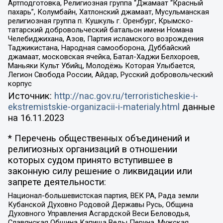
Артподготовка, Религиозная группа “Джамаат “Красный
пахарь”, Колумбайн, Хатлонский джамаат, Мусульманская
религиозная группа п. Кушкуль г. Оренбург, Крымско-
татарский добровольческий батальон имени Номана
Челебиджихана, Азов, Партия исламского возрождения
Таджикистана, Народная самооборона, Дуббайский
джамаат, московская ячейка, Батал-Хаджи Белхороев,
Маньяки Культ Убийц, Молодёжь Которая Улыбается,
Легион Свобода России, Айдар, Русский добровольческий
корпус
Источник:
http://nac.gov.ru/terroristicheskie-i-
ekstremistskie-organizacii-i-materialy.html
данные
на
16.11.2023
* Перечень общественных объединений и
религиозных организаций в отношении
которых судом принято вступившее в
законную силу решение о ликвидации или
запрете деятельности:
Национал-большевистская партия, ВЕК РА, Рада земли
Кубанской Духовно Родовой Державы Русь, Община
Духовного Управления Асгардской Веси Беловодья,
Славянская Община Капища Веды Перуна, Мужская